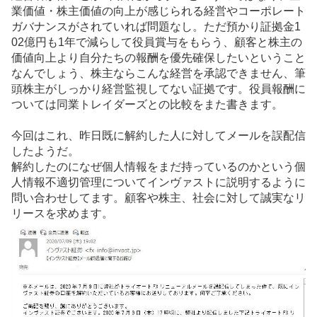
記
業価値・株主価値の向上が感じられる経営やコーポレート
事
ガバナンスがされていれば問題なし。ただ預かり証拠金1
02億円も1年で減らして役員賞与をもらう、顧客と株主の
価値向上より自分たちの報酬を優先確保したいということ
なんでしょう、株主ならこんな経営を承認できません、筆
頭株主がしっかり経営監視してない証拠です。役員報酬に
ついては同業トレイダーズとの比較をまた書きます。
今回はこれ、昨日既に解約した人に対してメールを誤配信
したようだ。
解約したのになぜ個人情報をまだ持っているのかという個
人情報不適切管理についてインヴァストに説明するように
問い合わせしてます。顧客や株主、社会に対して誠実なリ
リースを求めます。