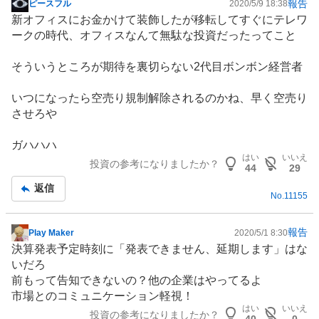
報告
ピースフル
2020/5/9 18:38
掲
新オフィスにお金かけて装飾したが移転してすぐにテレワ
示
ークの時代、オフィスなんて無駄な投資だったってこと
板
記
そういうところが期待を裏切らない2代目ボンボン経営者
事
いつになったら空売り規制解除されるのかね、早く空売り
させろや
ガハハハ
はい
いいえ
投資の参考になりましたか？
44
29
返信
No.
11155
報告
Play Maker
2020/5/1 8:30
掲
決算発表予定時刻に「発表できません、延期します」はな
示
いだろ
板
前もって告知できないの？他の企業はやってるよ
記
市場とのコミュニケーション軽視！
事
はい
いいえ
投資の参考になりましたか？
40
0