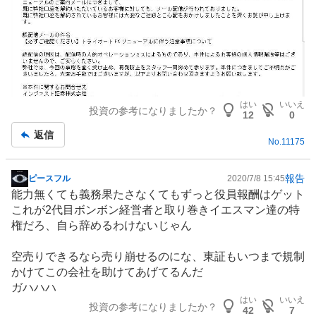
はい
いいえ
投資の参考になりましたか？
12
0
返信
No.
11175
報告
ピースフル
2020/7/8 15:45
掲
能力無くても義務果たさなくてもずっと役員報酬はゲット
示
これが2代目ボンボン経営者と取り巻きイエスマン達の特
板
権だろ、自ら辞めるわけないじゃん
記
事
空売りできるなら売り崩せるのにな、東証もいつまで規制
かけてこの会社を助けてあげてるんだ
ガハハハ
はい
いいえ
投資の参考になりましたか？
42
7