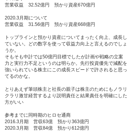
営業収益 32.52億円 預かり資産670億円
2020.3月期について
営業収益 31.56億円 預かり資産668億円
トップラインと預かり資産についてまったく向上、成長し
ていない。どの数字を使って収益力向上と言えるのでしょ
うか。
そもそも中計では50億円目標でしたが計画や戦略の立案
力と実行力不足というのは明らか。先行投資優先で減配を
強いられている株主にこの成長スピードで許されると思っ
てるのかな。
とりあえず筆頭株主と社長の親子は株主のためにもノラリ
クラリ激甘経営するより説明責任と結果責任を明確にした
方がいい
参考までに同時期のヒロセ通商
2016.3月期 営収63億 預かり363億円
2020.3月期 営収84億 預かり612億円