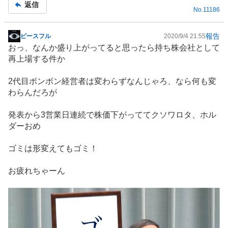
返信
No.
11186
報告
ピースフル
2020/9/4 21:55
掲
おっ、なんか盛り上がってると思ったら持ち株会社として
示
再上場する件か
板
記
2代目ボンボン経営者は変わらずなんじゃろ、なら何も変
事
わらんだろが
発表から3営業日連続で株価下がっててクソワロタ、ホル
ダーおめ
ゴミは形変えてもゴミ！
お疲れちゃーん