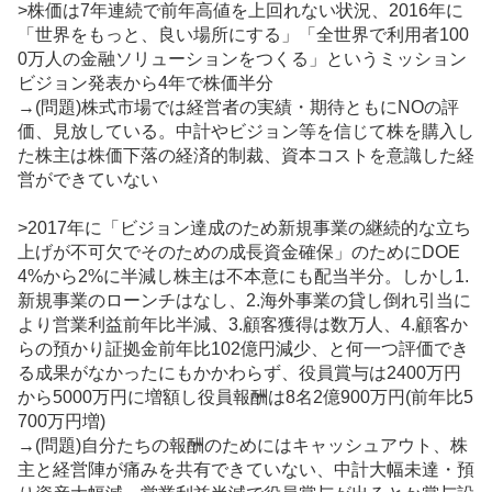
>株価は7年連続で前年高値を上回れない状況、2016年に
「世界をもっと、良い場所にする」「全世界で利用者100
0万人の金融ソリューションをつくる」というミッション
ビジョン発表から4年で株価半分
→(問題)株式市場では経営者の実績・期待ともにNOの評
価、見放している。中計やビジョン等を信じて株を購入し
た株主は株価下落の経済的制裁、資本コストを意識した経
営ができていない
>2017年に「ビジョン達成のため新規事業の継続的な立ち
上げが不可欠でそのための成長資金確保」のためにDOE
4%から2%に半減し株主は不本意にも配当半分。しかし1.
新規事業のローンチはなし、2.海外事業の貸し倒れ引当に
より営業利益前年比半減、3.顧客獲得は数万人、4.顧客か
らの預かり証拠金前年比102億円減少、と何一つ評価でき
る成果がなかったにもかかわらず、役員賞与は2400万円
から5000万円に増額し役員報酬は8名2億900万円(前年比5
700万円増)
→(問題)自分たちの報酬のためにはキャッシュアウト、株
主と経営陣が痛みを共有できていない、中計大幅未達・預