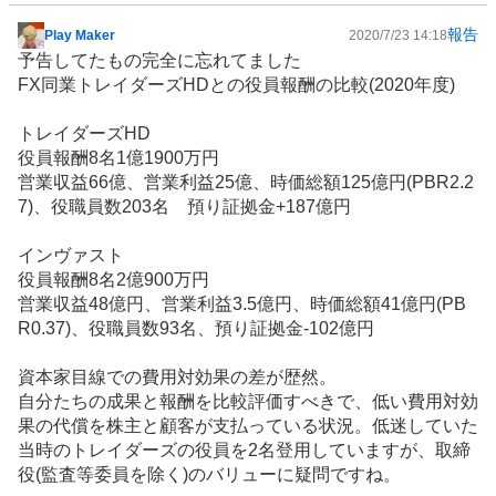
報告
Play Maker
2020/7/23 14:18
掲
予告してたもの完全に忘れてました
示
FX同業トレイダーズHDとの役員報酬の比較(2020年度)
板
記
トレイダーズHD
事
役員報酬8名1億1900万円
営業収益66億、営業利益25億、時価総額125億円(PBR2.2
7)、役職員数203名 預り証拠金+187億円
インヴァスト
役員報酬8名2億900万円
営業収益48億円、営業利益3.5億円、時価総額41億円(PB
R0.37)、役職員数93名、預り証拠金-102億円
資本家目線での費用対効果の差が歴然。
自分たちの成果と報酬を比較評価すべきで、低い費用対効
果の代償を株主と顧客が支払っている状況。低迷していた
当時のトレイダーズの役員を2名登用していますが、取締
役(監査等委員を除く)のバリューに疑問ですね。