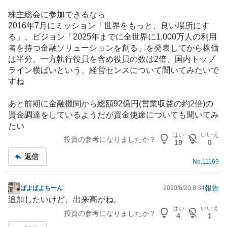
示
株主総会に参加できるなら
板
2016年7月にミッション「世界をもっと、良い場所にす
記
る」、ビジョン「2025年までに全世界に1,000万人の利用
事
者を持つ金融ソリューションを創る」を発表してから株価
は半分、一方執行役員を含め役員の数は2倍、国内トップ
ライン横ばいという、経営センスについて聞いてみたいで
すね
あと前期に金融機関から総額92億円(営業収益の約2倍)の
資金調達をしているようだが資金使途についても聞いてみ
たい
はい
いいえ
投資の参考になりましたか？
19
0
返信
No.
11169
報告
ぱよぱよちーん
2020/6/20 8:34
掲
追加したいけど、出来高がね。
示
はい
いいえ
投資の参考になりましたか？
板
4
1
記