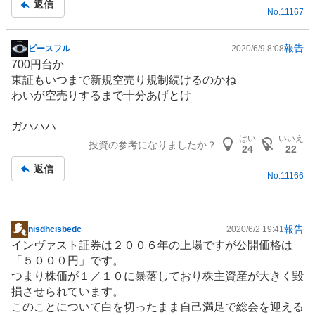
返信
No.
11167
事
報告
ピースフル
2020/6/9 8:08
掲
700円台か
示
東証もいつまで新規空売り規制続けるのかね
板
わいが空売りするまで十分あげとけ
記
事
ガハハハ
はい
いいえ
投資の参考になりましたか？
24
22
返信
No.
11166
報告
nisdhcisbedc
2020/6/2 19:41
掲
インヴァスト証券は２００６年の上場ですが公開価格は
示
「５０００円」です。
板
つまり株価が１／１０に暴落しており株主資産が大きく毀
記
損させられています。
事
このことについて白を切ったまま自己満足で総会を迎える