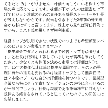
てるだけでは上がりません、株価の向こうにいる株主や市
場の声に応えてこそです。株価が下がったのは配当だけ下
げてビジョン達成のための責任ある成長ストーリーを社長
が説明しないからです。配当を引き下げた3年前の株主総
会から私はずっと言ってます。株主から見れば背任行為で
すから。これも義務果たさず権利主張。
経営トップが説明できない状況でいつまでも希望願望レベ
ルのビジョンが実現できますか？
「株主総会でダメと言われるまで経営トップを頑張りま
す」と社長は権利を主張していましたが義務を果たしてく
ださい。少なくとも株価を決める市場での評価はNOで
す。15年の株価低迷は筆頭株主が原因です。その人の手
腕に自分の進退を委ねるのは経営トップとして無責任で
は？本物のプロなら自分の評価軸を持つべきです。世襲型
企業なら特にそうで貴社ならビジョンの進捗に合わせるの
が一般的でしょう。社長は親族である筆頭株主に甘えない
規律ある経営をされていると思っていたのでこの回答には
失望しました。