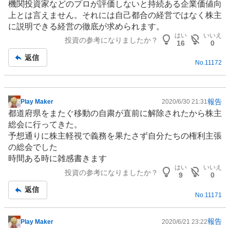
機関投資家などのプロが評価しないと持続ある企業価値向
上とは言えません。それには自己都合の経営ではなく株主
に説明できる経営の徹底が求められます。
はい
いいえ
投資の参考になりましたか？
16
0
返信
No.
11172
報告
Play Maker
2020/6/30 21:31
掲
都道府県をまたぐ移動の自粛が直前に解除されたから株主
示
総会に行ってきた。
板
予想通りに株主軽視で義務を果たさず自分たちの権利主張
記
の総会でした
事
時間ある時に雑感書きます
はい
いいえ
投資の参考になりましたか？
9
0
返信
No.
11171
報告
Play Maker
2020/6/21 23:22
掲