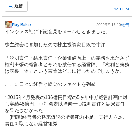
返信
No.
11174
報告
Play Maker
2020/7/3 15:10
掲
インヴァス社に下記意見をメールしときました。
示
板
株主総会に参加したので株主投資家目線で寸評
記
事
「説明責任・結果責任・企業価値向上」の義務を果たさず
権利主張の経営者とそれを放任する経営陣。「権利と義務
は表裏一体」という言葉はどこに行ったのでしょうか。
ここに日々の経営と総会のファクトを列挙
>2015年4月発表の136億円目標の5ヶ年中期経営計画に対
し実績48億円、中計発表以降何一つ説明責任と結果責任
を果たさなかった
→(問題)経営者の将来仮説の構築能力不足、実行力不足、
責任を取らない経営組織