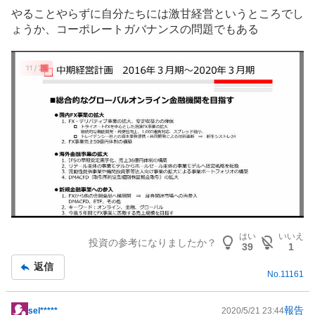
やることやらずに自分たちには激甘経営というところでし
ょうか、コーポレートガバナンスの問題でもある
はい
いいえ
投資の参考になりましたか？
39
1
返信
No.
11161
報告
sel*****
2020/5/21 23:44