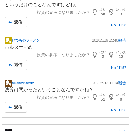
というだけのことなんですけどね。
はい
いいえ
投資の参考になりましたか？
58
3
返信
No.
11158
報告
いつものラーメン
2020/5/19 15:40
掲
ホルダーおめ
示
はい
いいえ
投資の参考になりましたか？
板
2
12
記
返信
No.
11157
事
報告
nisdhcisbedc
2020/5/13 11:14
掲
決算は悪かったということなんですかね？
示
はい
いいえ
投資の参考になりましたか？
板
51
0
記
返信
No.
11156
事