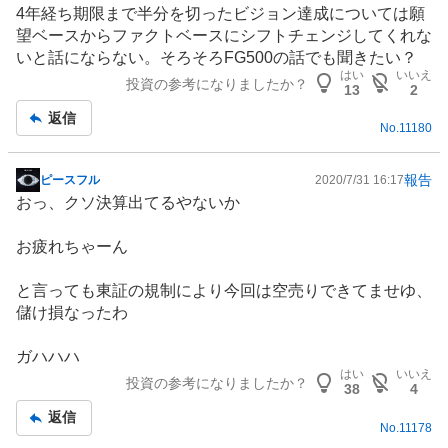
4年経ち期限まで半分を切ったビジョン達成については願
望ベースからファクトベースにシフトチェンジしてくれな
いと話にならない。そろそろFG500の話でも聞きたい？
はい
いいえ
投資の参考になりましたか？
13
2
返信
No.
11180
報告
ピースフル
2020/7/31 16:17
掲
おっ、クソ決算出てるやないか
示
板
お疲れちゃーん
記
事
と言っても東証の規制により今回は空売りできてませゆ、
儲け損なったわ
ガハハハ
はい
いいえ
投資の参考になりましたか？
38
4
返信
No.
11178