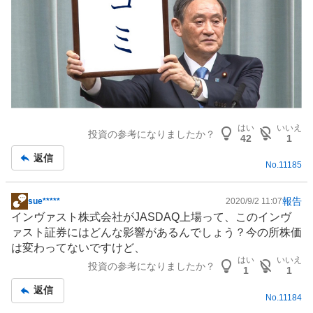
はい
いいえ
投資の参考になりましたか？
42
1
返信
No.
11185
報告
sue*****
2020/9/2 11:07
掲
インヴァスト株式会社がJASDAQ上場って、このインヴ
示
ァスト証券にはどんな影響があるんでしょう？今の所株価
板
は変わってないですけど、
記
はい
いいえ
投資の参考になりましたか？
事
1
1
返信
No.
11184