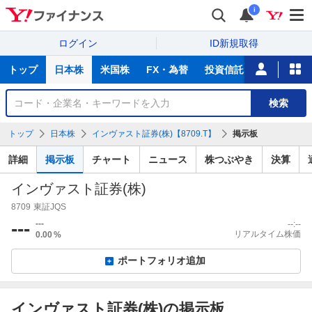
i
ログイン
ID新規取得
主
トップ
日本株
米国株
FX・為替
投資信託
ニュース
な
サ
銘
検索
ー
柄
ビ
を
トップ
日本株
インヴァスト証券(株)【8709.T】
掲示板
ス
検
索
詳細
掲示板
チャート
ニュース
株つぶやき
決算
インヴァスト証券(株)
8709
東証JQS
---
---
--:--
リアルタイム株価
0.00
%
ポートフォリオ追加
インヴァスト証券(株)の掲示板