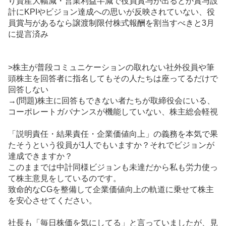
り資産大幅減・営業利益半減で役員賞与が出るとか賞与設
計にKPIやビジョン達成への思いが反映されていない、役
員賞与があるなら譲渡制限付株式報酬を割当すべきと3月
に提言済み
>株主が普段コミュニケーションの取れない社外役員や筆
頭株主を回答者に指名してもその人たちは座ってるだけで
回答しない
→(問題)株主に回答もできない者たちが取締役会にいる、
コーポレートガバナンスが機能していない、株主総会軽視
「説明責任・結果責任・企業価値向上」の義務を本気で果
たそうという役員が1人でもいますか？それでビジョンが
達成できますか？
このままでは中計同様ビジョンも未達だから私も労力使っ
て株主意見をしているのです。
致命的なCGを整備して企業価値向上の軌道に乗せて株主
を安心させてください。
社長も「毎日株価を気にしてる」と言っていましたが、見