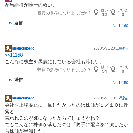
掲
配当維持が唯一の救い。
示
はい
いいえ
投資の参考になりましたか？
板
12
3
記
返信
No.
11160
事
報告
nisdhcisbedc
2020/5/21 20:13
掲
>>
11158
示
こんなに株主を馬鹿にしている会社も珍しい。
板
はい
いいえ
投資の参考になりましたか？
記
54
0
事
返信
No.
11159
報告
nisdhcisbedc
2020/5/21 10:15
掲
会社を上場廃止に一旦したかったのは株価が１／１０に暴
示
落と
板
言われるのが嫌になったからでしょうかね？
記
でもこんなに株価が落ちたのは「勝手に配当を半減したか
事
ら株価が半減した」