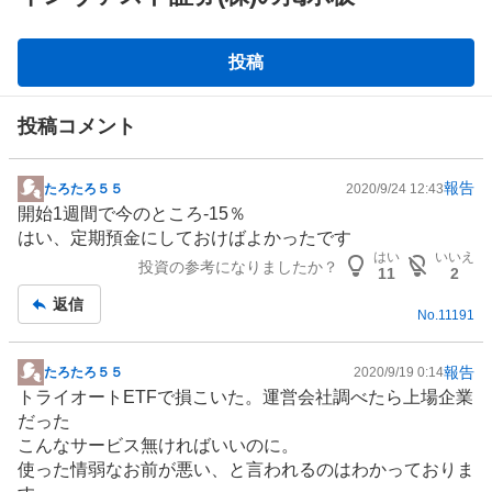
掲
投稿
示
板
投稿コメント
報告
たろたろ５５
2020/9/24 12:43
掲
開始1週間で今のところ-15％
示
はい、定期預金にしておけばよかったです
板
はい
いいえ
投資の参考になりましたか？
記
11
2
事
返信
No.
11191
報告
たろたろ５５
2020/9/19 0:14
掲
トライオートETFで損こいた。運営会社調べたら上場企業
示
だった
板
こんなサービス無ければいいのに。
記
使った情弱なお前が悪い、と言われるのはわかっておりま
事