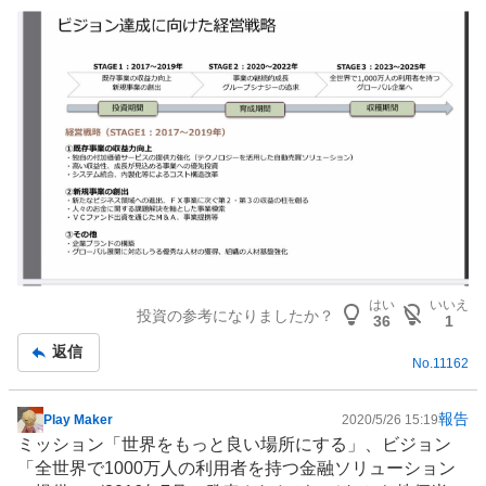
はい
いいえ
投資の参考になりましたか？
36
1
返信
No.
11162
報告
Play Maker
2020/5/26 15:19
掲
ミッション「世界をもっと良い場所にする」、ビジョン
示
「全世界で1000万人の利用者を持つ金融ソリューション
板