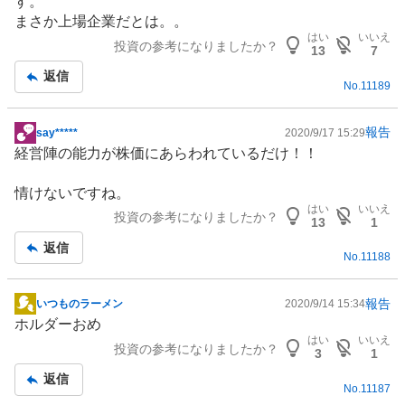
す。
まさか上場企業だとは。。
はい
いいえ
投資の参考になりましたか？
13
7
返信
No.
11189
報告
say*****
2020/9/17 15:29
掲
経営陣の能力が株価にあらわれているだけ！！
示
板
情けないですね。
記
はい
いいえ
投資の参考になりましたか？
事
13
1
返信
No.
11188
報告
いつものラーメン
2020/9/14 15:34
掲
ホルダーおめ
示
はい
いいえ
投資の参考になりましたか？
板
3
1
記
返信
No.
11187
事