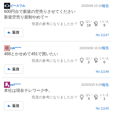
報告
ピースフル
2020/4/6 10:16
掲
600円台で新規の空売りさせてください
示
新規空売り規制やめてー
板
はい
いいえ
投資の参考になりましたか？
記
18
9
事
返信
No.
11147
報告
rub*****
2020/3/30 10:33
掲
488とかせめて491で買いたい
示
はい
いいえ
投資の参考になりましたか？
板
2
0
記
返信
No.
11146
事
報告
sel*****
2020/3/25 9:29
掲
本社は現在テレワーク中。
示
はい
いいえ
投資の参考になりましたか？
板
4
1
記
返信
No.
11145
事