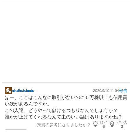
報告
nisdhcisbedc
2020/9/10 11:04
掲
ほー、ここはこんなに取引がないのに５万株以上も信用買
示
い残があるんですか。
板
この人達、どうやって儲けるつもりなんでしょうか？
記
誰かが上げてくれるなんて虫のいい話はありますかね？
事
はい
いいえ
投資の参考になりましたか？
6
3