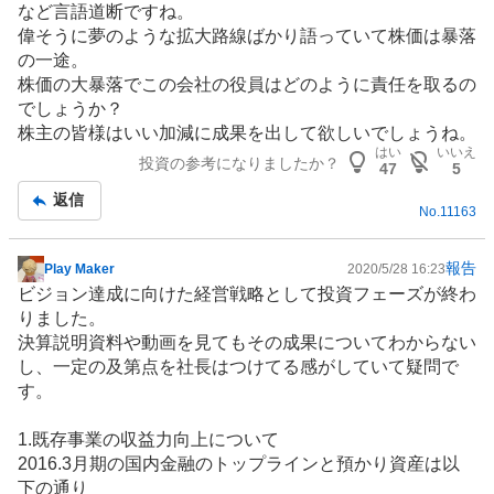
など言語道断ですね。
偉そうに夢のような拡大路線ばかり語っていて株価は暴落
の一途。
株価の大暴落でこの会社の役員はどのように責任を取るの
でしょうか？
株主の皆様はいい加減に成果を出して欲しいでしょうね。
はい
いいえ
投資の参考になりましたか？
47
5
返信
No.
11163
報告
Play Maker
2020/5/28 16:23
掲
ビジョン達成に向けた経営戦略として投資フェーズが終わ
示
りました。
板
決算説明資料や動画を見てもその成果についてわからない
記
し、一定の及第点を社長はつけてる感がしていて疑問で
事
す。
1.既存事業の収益力向上について
2016.3月期の国内金融のトップラインと預かり資産は以
下の通り