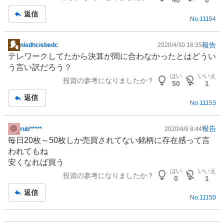
返信
No.
11154
報告
nisdhcisbedc
2020/4/30 16:35
掲
テレワークしてたから決算が間に合わなかったとはどうい
示
う言い訳だろう？
板
はい
いいえ
投資の参考になりましたか？
記
50
1
事
返信
No.
11153
報告
rub*****
2020/4/9 8:44
掲
毎日20枚～50枚しか売買されてない銘柄に存在感って言
示
われてもね
板
安くなれば買う
記
はい
いいえ
投資の参考になりましたか？
事
0
1
返信
No.
11150