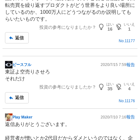
転売買を繰り返すプロダクトがどう世界をより良い場所に
しているのか、1000万人にどうつながるのか説明しても
らいたいものです。
はい
いいえ
投資の参考になりましたか？
16
1
返信
No.
11177
報告
ピースフル
2020/7/15 7:59
掲
東証よ空売りさせろ
示
それだけ
板
はい
いいえ
投資の参考になりましたか？
記
35
4
事
返信
No.
11176
報告
Play Maker
2020/7/10 7:16
掲
返信ありがとうございます。
示
板
経営者が憎いとか2代目だからダメというのではなく、企