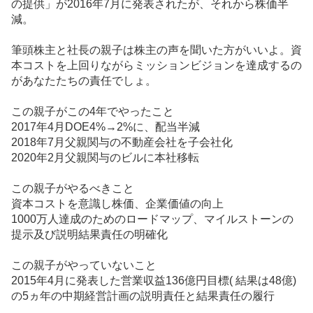
の提供」が2016年7月に発表されたが、それから株価半
記
減。
事
筆頭株主と社長の親子は株主の声を聞いた方がいいよ。資
本コストを上回りながらミッションビジョンを達成するの
があなたたちの責任でしょ。
この親子がこの4年でやったこと
2017年4月DOE4%→2%に、配当半減
2018年7月父親関与の不動産会社を子会社化
2020年2月父親関与のビルに本社移転
この親子がやるべきこと
資本コストを意識し株価、企業価値の向上
1000万人達成のためのロードマップ、マイルストーンの
提示及び説明結果責任の明確化
この親子がやっていないこと
2015年4月に発表した営業収益136億円目標( 結果は48億)
の5ヵ年の中期経営計画の説明責任と結果責任の履行