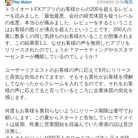
報告
Play Maker
2020/8/20 16:50
掲
トライオートFXアプリのお客様からの200を超えるレビュ
示
ーを読みました「最低最悪、会社の経営体質を疑うレベル
板
の改悪」本当心が痛みました。レビューをするということ
記
はお客様の怒りが沸点を超えたということです。200人の
事
裏に数多くの同じ気持ちのお客様がいることが想像されま
す。この結果星1.1、なぜお客様の声を無視したアプリを
リリースされたのでしょうか？マーケティングやカスタマ
ーセンターが機能しているのでしょうか？
ユーザーリクエストのお客様の声に応えて9月にリリース
と呑気な告知されてますが、そもそも貴社がお客様を理解
してなかったからクレームを入れてるのです。それをお客
様の声に応えてると言っているところに企業体質の劣化を
感じます。
何度もお客様を裏切らないようにリリース期限は遵守でお
願いします。この夏からスタートと告知していたマイメイ
トは延期、昨夏に営業開始を目論んでいた香港の話は音沙
汰無し。
そもそもビジョン1000万人のロードマップすら示さず経