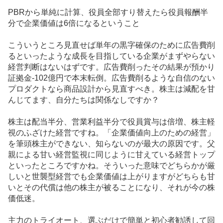
PBRから単純に計算、役員全部すり替えたら役員報酬半
分で企業価値は6倍になるということ
こういうところ見直せば単年の黒字確保のために広告費削
るといったような成長を目指している企業がまずやらない
経営判断はないはずです。広告費削ったその結果が預かり
証拠金-102億円で本末転倒。広告費削るような自信のない
プロダクトなら商品設計から見直すべき。株主は減配を甘
んじてます、自分たちは関係なしですか？
株主は配当半分、営業利益半分で役員賞与は倍増、株主軽
視のふざけた経営ですね。「企業価値向上のための経営」
を筆頭株主ができない、知らないのが最大の原因です。父
親による甘い経営監視に同じように甘えている経営トップ
といったところですかね。そういった意味でどちらかが厳
しいと世襲型経営でも企業価値は上がりますがどちらも甘
いとその代償は他の株主が被ることになり、それが今の株
価低迷。
主力のトライオート、選ぶだけで簡単と初心者勧誘して回