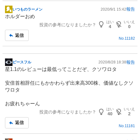
報告
いつものラーメン
2020/9/1 15:42
掲
ホルダーおめ
示
はい
いいえ
投資の参考になりましたか？
板
4
0
記
返信
No.
11182
事
報告
ピースフル
2020/8/28 18:38
掲
星1.1のレビューは最低ってことだぞ、クソワロタ
示
板
安倍首相辞任にもかかわらず出来高300株、価値なしクソ
記
ワロタ
事
お疲れちゃーん
はい
いいえ
投資の参考になりましたか？
40
2
返信
No.
11181