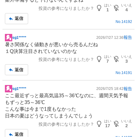
はい
いいえ
投資の参考になりましたか？
1
4
返信
No.
14192
報告
sg1*****
2026/7/27 12:36
掲
暑さ関係なく値動きが悪いから売るんだね
示
１Q決算注目されていないのかな
板
はい
いいえ
投資の参考になりましたか？
記
7
3
事
返信
No.
14191
報告
sg1*****
2026/7/25 18:42
掲
ここ最近ずっと最高気温35～36℃なのに、週間天気予報
示
もずっと35～36℃
板
こんな事は今まで1度もなかった
記
日本の夏はどうなってしまうんでしょう
事
はい
いいえ
投資の参考になりましたか？
17
2
返信