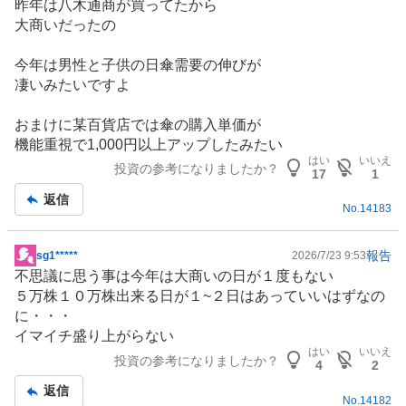
昨年は八木通商が買ってたから
板
大商いだったの
記
事
今年は男性と子供の日傘需要の伸びが
凄いみたいですよ
おまけに某百貨店では傘の購入単価が
機能重視で1,000円以上アップしたみたい
はい
いいえ
投資の参考になりましたか？
17
1
返信
No.
14183
報告
sg1*****
2026/7/23 9:53
掲
不思議に思う事は今年は大商いの日が１度もない
示
５万株１０万株出来る日が１~２日はあっていいはずなの
板
に・・・
記
イマイチ盛り上がらない
事
はい
いいえ
投資の参考になりましたか？
4
2
返信
No.
14182