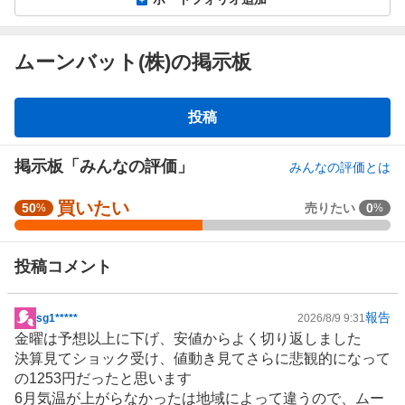
ムーンバット(株)の掲示板
掲
投稿
示
板
掲示板「みんなの評価」
みんなの評価とは
買いたい
強
50
売りたい
0
%
%
く
買
投稿コメント
い
た
い
報告
sg1*****
2026/8/9 9:31
掲
5
金曜は予想以上に下げ、安値からよく切り返しました
示
0
決算見てショック受け、値動き見てさらに悲観的になって
板
%
の1253円だったと思います
記
、
6月気温が上がらなかったは地域によって違うので、ムー