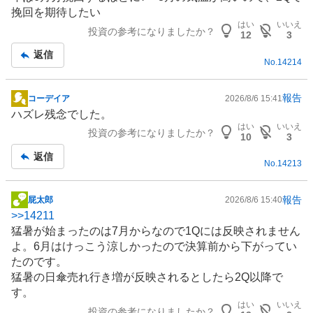
挽回を期待したい
はい
いいえ
投資の参考になりましたか？
12
3
返信
No.
14214
報告
コーデイア
2026/8/6 15:41
掲
ハズレ残念でした。
示
はい
いいえ
投資の参考になりましたか？
板
10
3
記
返信
No.
14213
事
報告
屁太郎
2026/8/6 15:40
掲
>>
14211
示
猛暑
が始まったのは7月からなので1Qには反映されません
板
よ。6月はけっこう涼しかったので決算前から下がってい
記
たのです。
事
猛暑の日傘売れ行き増が反映されるとしたら2Q以降で
す。
はい
いいえ
投資の参考になりましたか？