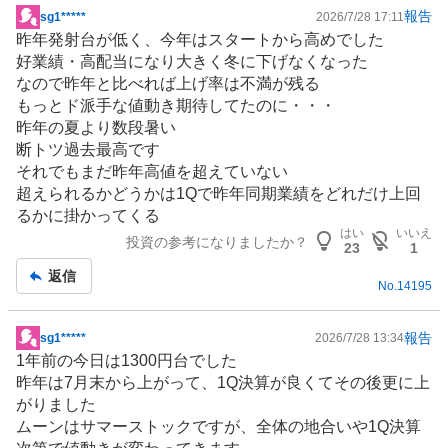
報告
sg1*****
2026/7/28 17:11
掲
昨年発射台が低く、今年はスタートから高めでした
示
好業績・高配当になり大きく冬に下げなくなった
板
なので昨年と比べれば上げ率は不満が残る
記
もっとド派手な値動き期待してたのに・・・
事
昨年の夏より数段暑い
断トツ過去最高です
それでもまだ昨年高値を超えていない
超えられるかどうかは1Qで昨年同期業績をどれだけ上回
るかに掛かってくる
はい
いいえ
投資の参考になりましたか？
23
1
返信
No.
14195
報告
sg1*****
2026/7/28 13:34
掲
1年前の今日は1300円台でした
示
昨年は7月末から上がって、1Q決算が良くてその後更に上
板
がりました
記
ムーンは
サマーストック
ですが、全体の地合いや1Q決算
事