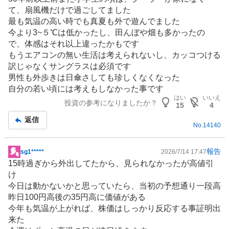
事
て、扇風機だけで過ごしてました
最も気温の高い時でも真夏も外で遊んでました
今より3~５℃は低かったし、田んぼや畑も多かったの
で、体感はそれ以上違ったかもです
もう
エアコン
の無い生活は考えられないし、カッコつける
訳じゃなくサングラスは必須です
男性も外歩きは日傘さしても珍しくなくなった
自分の若い頃には考えもしなかった事です
はい
いいえ
投資の参考になりましたか？
15
4
返信
No.
14140
報告
sg1*****
2026/7/14 17:47
掲
15時過ぎから外出してたから、見られなかったが高値引
示
け
板
今日は動かないかと思っていたら、当初の予想通り一段高
記
昨日100円高後の35円高に価値がある
事
今年も気温が上がれば、株価はしっかり反応する事証明出
来た