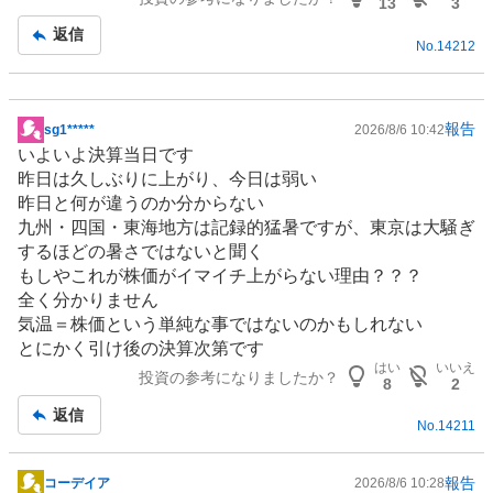
13
3
返信
No.
14212
報告
sg1*****
2026/8/6 10:42
掲
いよいよ決算当日です
示
昨日は久しぶりに上がり、今日は弱い
板
昨日と何が違うのか分からない
記
九州・四国・東海地方は記録的
猛暑
ですが、東京は大騒ぎ
事
するほどの暑さではないと聞く
もしやこれが株価がイマイチ上がらない理由？？？
全く分かりません
気温＝株価という単純な事ではないのかもしれない
とにかく引け後の決算次第です
はい
いいえ
投資の参考になりましたか？
8
2
返信
No.
14211
報告
コーデイア
2026/8/6 10:28