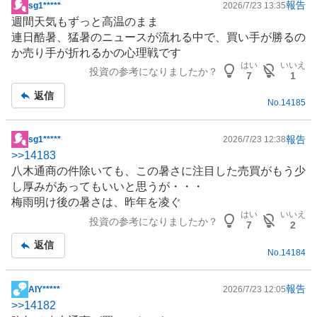
報告
sg1*****
2026/7/23 13:35
掲
週間天気もずっと高温のまま
示
連日酷暑、
猛暑
のニュースが流れる中で、買い手が勝るの
板
か売り手が折れるかの心理戦です
記
はい
いいえ
投資の参考になりましたか？
事
7
1
返信
No.
14185
報告
sg1*****
2026/7/23 12:38
掲
>>
14183
示
八木通商の件除いても、この暑さに注目した売買がもう少
板
し厚みがあってもいいと思うが・・・
記
梅雨明け後の暑さは、昨年を凌ぐ
事
はい
いいえ
投資の参考になりましたか？
7
2
返信
No.
14184
報告
AIY*****
2026/7/23 12:05
掲
>>
14182
示