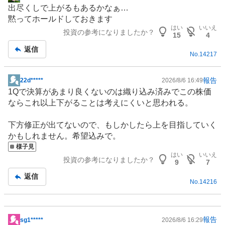
掲
出尽くしで上がるもあるかなぁ…
示
黙ってホールドしておきます
板
はい
いいえ
投資の参考になりましたか？
記
15
4
事
返信
No.
14217
報告
22d*****
2026/8/6 16:49
掲
1Qで決算があまり良くないのは織り込み済みでこの株価
示
ならこれ以上下がることは考えにくいと思われる。
板
記
下方修正が出てないので、もしかしたら上を目指していく
事
かもしれません。希望込みで。
様子見
はい
いいえ
投資の参考になりましたか？
9
7
返信
No.
14216
報告
sg1*****
2026/8/6 16:29
掲