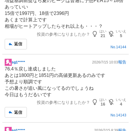
増益基調前提なら夏のピークは普通に予想PER15～18倍
示
あっていい
板
15倍で1997円、18倍で2396円
記
あくまで計算上です
事
相場がヒートアップしたらそれ以上も・・・？
はい
いいえ
投資の参考になりましたか？
21
5
返信
No.
14144
報告
sg1*****
2026/7/15 10:03
掲
76.4％戻し達成しました
示
あとは1800円と1851円の高値更新あるのみです
板
予想より順調です
記
この暑さが追い風になってるのでしょうね
事
今日はもうだるいです
はい
いいえ
投資の参考になりましたか？
16
4
返信
No.
14143
報告
sg1*****
2026/7/15 8:39