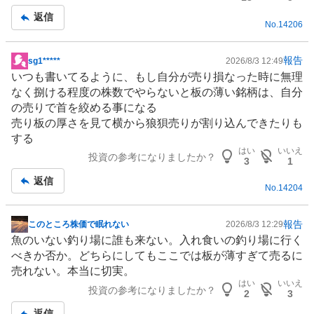
事
返信
No.
14206
報告
sg1*****
2026/8/3 12:49
掲
いつも書いてるように、もし自分が売り損なった時に無理
示
なく捌ける程度の株数でやらないと板の薄い銘柄は、自分
板
の売りで首を絞める事になる
記
売り板の厚さを見て横から狼狽売りが割り込んできたりも
事
する
はい
いいえ
投資の参考になりましたか？
3
1
返信
No.
14204
報告
このところ株価で眠れない
2026/8/3 12:29
掲
魚のいない釣り場に誰も来ない。入れ食いの釣り場に行く
示
べきか否か。どちらにしてもここでは板が薄すぎて売るに
板
売れない。本当に切実。
記
はい
いいえ
投資の参考になりましたか？
事
2
3
返信