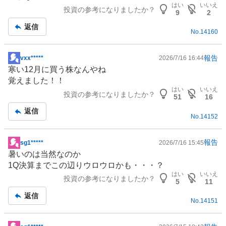
はい
いいえ
投資の参考になりましたか？
9
2
返信
No.
14160
報告
vxx*****
2026/7/16 16:44
掲
寒い12月に買う株なんやね
示
覚えました！！
板
はい
いいえ
投資の参考になりましたか？
記
51
16
事
返信
No.
14152
報告
sg1*****
2026/7/16 15:45
掲
暑いのは当然なのか
示
1Q決算までこの辺りウロウロかも・・・？
板
はい
いいえ
投資の参考になりましたか？
記
5
11
事
返信
No.
14151