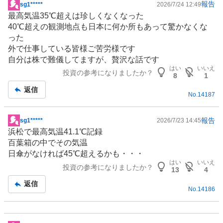
報告
sg1*****
2026/7/24 12:49
掲
最高気温35℃超えは珍しくなくなった
示
40℃超えの観測地点も日本に何か所もあって驚かなくな
板
った
記
外で仕事している皆様ご苦労様です
事
自分は株で難儀してますが、贅沢な話です
はい
いいえ
投資の参考になりましたか？
8
1
返信
No.
14187
報告
sg1*****
2026/7/23 14:45
掲
浜松で最高気温41.1℃記録
示
百葉箱の中でその気温
板
日傘がなければ45℃超えるかも・・・
記
はい
いいえ
投資の参考になりましたか？
事
13
4
返信
No.
14186