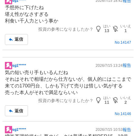
報告
sg1*****
2026/7/15 18:42
掲
予想外に下げたね
示
堪え性がなさすぎる
板
利食い千人力という事か
記
はい
いいえ
投資の参考になりましたか？
事
13
1
返信
No.
14147
報告
sg1*****
2026/7/15 13:24
掲
気の短い売り手もいるんだね
示
それはそれで相場だから仕方ないが、個人的にはここまで
板
来ての1700円台、しかも下げて売りは惜しい気がする
記
売った本人がそれで満足ならいい
事
はい
いいえ
投資の参考になりましたか？
11
2
返信
No.
14146
報告
sg1*****
2026/7/15 10:53
掲