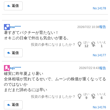
返信
No.
14178
報告
zxa*****
2026/7/22 10:38
掲
暑すぎてパクチーが育たない！
示
オキニの日傘で外出も気合いが要る。
板
はい
いいえ
投資の参考になりましたか？
記
12
1
事
返信
No.
14177
報告
sg1*****
2026/7/22 8:43
掲
確実に昨年夏より暑い
示
全体相場が荒れてるせいで、ムーンの株価が重くなってる
板
のではないか
記
まだまだ諦めるには早い
事
はい
いいえ
投資の参考になりましたか？
9
6
返信
No.
14176