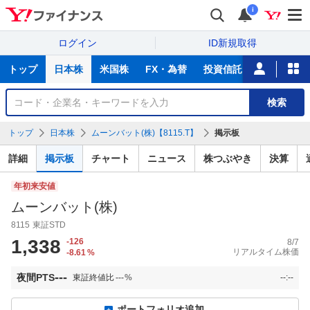
i
ログイン
ID新規取得
主
トップ
日本株
米国株
FX・為替
投資信託
ニュース
な
サ
銘
検索
ー
柄
ビ
を
トップ
日本株
ムーンバット(株)【8115.T】
掲示板
ス
検
索
詳細
掲示板
チャート
ニュース
株つぶやき
決算
年初来安値
ムーンバット(株)
8115
東証STD
1,338
-126
8/7
リアルタイム株価
-8.61
%
---
夜間PTS
東証終値比
---
%
--:--
ポートフォリオ追加