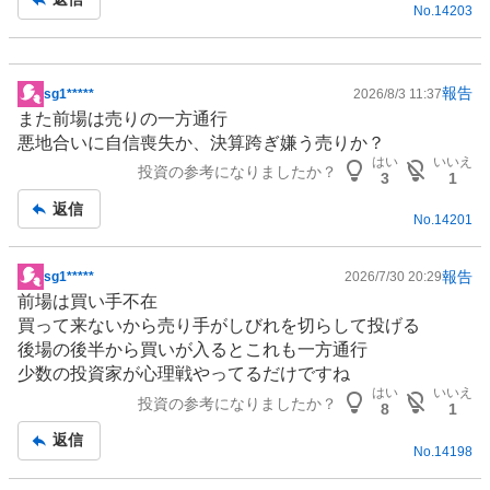
No.
14203
報告
sg1*****
2026/8/3 11:37
掲
また前場は売りの一方通行
示
悪地合いに自信喪失か、決算跨ぎ嫌う売りか？
板
はい
いいえ
投資の参考になりましたか？
記
3
1
事
返信
No.
14201
報告
sg1*****
2026/7/30 20:29
掲
前場は買い手不在
示
買って来ないから売り手がしびれを切らして投げる
板
後場の後半から買いが入るとこれも一方通行
記
少数の投資家が心理戦やってるだけですね
事
はい
いいえ
投資の参考になりましたか？
8
1
返信
No.
14198