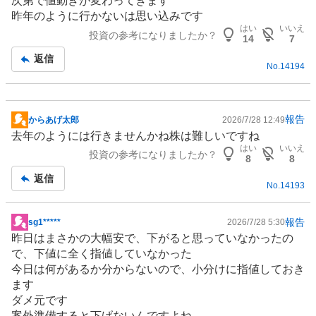
次第で値動きが変わってきます
昨年のように行かないは思い込みです
はい
いいえ
投資の参考になりましたか？
14
7
返信
No.
14194
報告
からあげ太郎
2026/7/28 12:49
掲
去年のようには行きませんかね株は難しいですね
示
はい
いいえ
投資の参考になりましたか？
板
8
8
記
返信
No.
14193
事
報告
sg1*****
2026/7/28 5:30
掲
昨日はまさかの大幅安で、下がると思っていなかったの
示
で、下値に全く指値していなかった
板
今日は何があるか分からないので、小分けに指値しておき
記
ます
事
ダメ元です
案外準備すると下げないんですよね