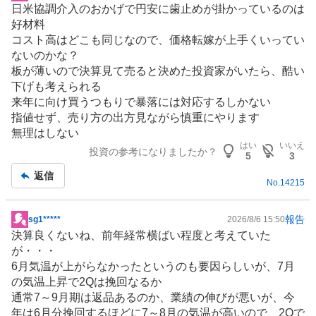
日米協調介入のおかげで円安に歯止めが掛かっているのは
示
好材料
板
コスト高はどこも同じなので、価格転嫁が上手くいってい
記
ないのかな？
事
板が薄いので決算見て売ると決めた投資家がいたら、酷い
下げも考えられる
来年に向け買うつもりで暴落には対応するしかない
指値せず、売り方の出方見ながら慎重にやります
無理はしない
はい
いいえ
投資の参考になりましたか？
5
3
返信
No.
14215
報告
sg1*****
2026/8/6 15:50
掲
決算良くないね、前年経常横ばい程度と考えていた
示
が・・・
板
6月気温が上がらなかったというのも要因らしいが、7月
記
の気温上昇で2Qは挽回なるか
事
通常7～9月期は返品あるのか、業績の伸びが悪いが、今
年は6月分挽回するほどに7～8月の気温が高いので、2Qで