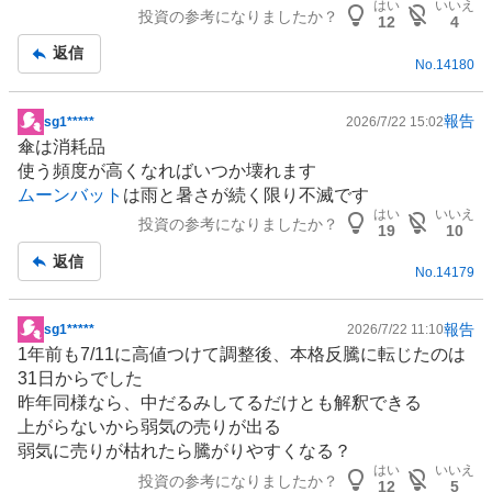
はい
いいえ
投資の参考になりましたか？
12
4
返信
No.
14180
報告
sg1*****
2026/7/22 15:02
掲
傘は消耗品
示
使う頻度が高くなればいつか壊れます
板
ムーンバット
は雨と暑さが続く限り不滅です
記
はい
いいえ
投資の参考になりましたか？
事
19
10
返信
No.
14179
報告
sg1*****
2026/7/22 11:10
掲
1年前も7/11に高値つけて調整後、本格反騰に転じたのは
示
31日からでした
板
昨年同様なら、中だるみしてるだけとも解釈できる
記
上がらないから弱気の売りが出る
事
弱気に売りが枯れたら騰がりやすくなる？
はい
いいえ
投資の参考になりましたか？
12
5