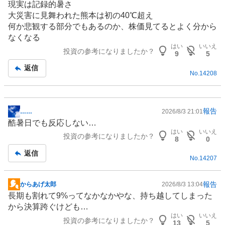
現実は記録的暑さ
大災害に見舞われた熊本は初の40℃超え
何か悲観する部分でもあるのか、株価見てるとよく分から
なくなる
はい
いいえ
投資の参考になりましたか？
9
5
返信
No.
14208
報告
……
2026/8/3 21:01
掲
酷暑日でも反応しない…
示
はい
いいえ
投資の参考になりましたか？
板
8
0
記
返信
No.
14207
事
報告
からあげ太郎
2026/8/3 13:04
掲
長期も割れて9%ってなかなかやな、持ち越してしまった
示
から決算跨ぐけども…
板
はい
いいえ
投資の参考になりましたか？
記
13
5