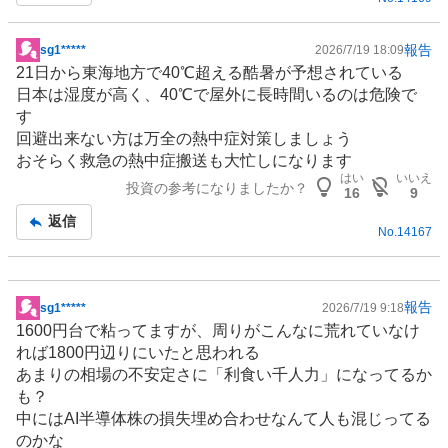
事
報告
sg1*****
2026/7/19 18:09
掲
21日から東海地方で40℃超える酷暑が予想されている
示
日本は湿度が高く、40℃で屋外に長時間いるのは危険で
板
す
記
回避出来ない方は万全の
熱中症対策
しましょう
事
おそらく救急の熱中症搬送も大忙しになります
はい
いいえ
投資の参考になりましたか？
16
9
返信
No.
14167
報告
sg1*****
2026/7/19 9:18
掲
1600円台で粘ってますが、周りがこんなに荒れていなけ
示
れば1800円辺りにいたと思われる
板
あまりの相場の不安定さに「利食い千人力」になってるか
記
も？
事
中にはAI半導体株の損失埋め合わせなんて人も混じってる
のかな