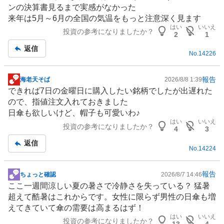
事
買
ンの決算書見るまで実感がなかった
い
来年は5月～6月の全国の気温をもっと注意深く見ます
た
はい
いいえ
投資の参考になりましたか？
い
2
1
0
返信
No.
14226
%
、
様
報告
海老天そば
2026/8/8 1:39
掲
子
できれば7日の金曜日に購入したい銘柄でしたが出遅れた
示
見
ので、指値注文入れておきました
板
5
日傘も欲しいけど、帽子も可愛いわ♪
記
0
はい
いいえ
投資の参考になりましたか？
事
4
3
%
返信
、
No.
14224
売
り
報告
ちょっと確認
2026/8/7 14:46
た
掲
ここ一週間涼しい夏の暑さで冷静さを失っている？
猛暑
い
示
超えて酷暑はこれからです。女性に限らず男性の日傘も増
0
板
えてきていて傘の需要は高まるはず！
%
記
はい
いいえ
、
投資の参考になりましたか？
事
13
4