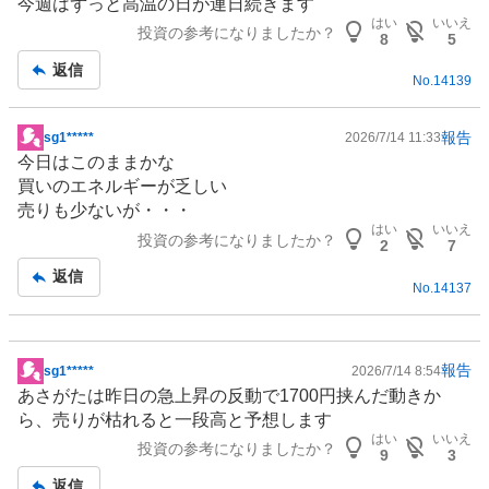
今週はずっと高温の日が連日続きます
はい
いいえ
投資の参考になりましたか？
8
5
返信
No.
14139
報告
sg1*****
2026/7/14 11:33
掲
今日はこのままかな
示
買いの
エネルギー
が乏しい
板
売りも少ないが・・・
記
はい
いいえ
投資の参考になりましたか？
事
2
7
返信
No.
14137
報告
sg1*****
2026/7/14 8:54
掲
あさがたは昨日の急上昇の反動で1700円挟んだ動きか
示
ら、売りが枯れると一段高と予想します
板
はい
いいえ
投資の参考になりましたか？
記
9
3
事
返信