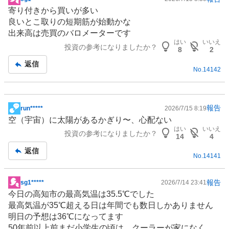
掲
寄り付きから買いが多い
示
良いとこ取りの短期筋が始動かな
板
出来高は売買のバロメーターです
記
はい
いいえ
投資の参考になりましたか？
事
8
2
返信
No.
14142
報告
run*****
2026/7/15 8:19
掲
空（宇宙）に太陽があるかぎり〜、心配ない
示
はい
いいえ
投資の参考になりましたか？
板
14
4
記
返信
No.
14141
事
報告
sg1*****
2026/7/14 23:41
掲
今日の高知市の最高気温は35.5℃でした
示
最高気温が35℃超える日は年間でも数日しかありません
板
明日の予想は36℃になってます
記
50年前以上前まだ小学生の頃は、クーラーが家になく