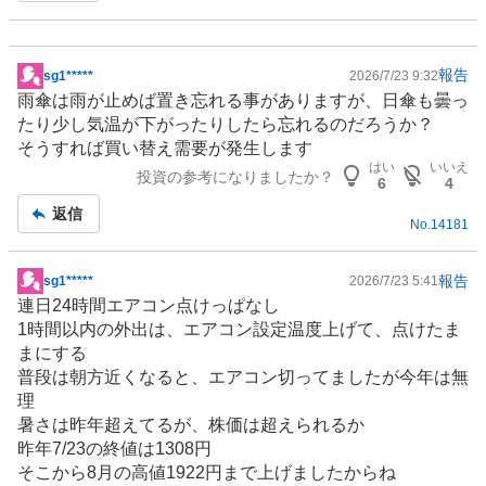
報告
sg1*****
2026/7/23 9:32
掲
雨傘は雨が止めば置き忘れる事がありますが、日傘も曇っ
示
たり少し気温が下がったりしたら忘れるのだろうか？
板
そうすれば買い替え需要が発生します
記
はい
いいえ
投資の参考になりましたか？
事
6
4
返信
No.
14181
報告
sg1*****
2026/7/23 5:41
掲
連日24時間
エアコン
点けっぱなし
示
1時間以内の外出は、エアコン設定温度上げて、点けたま
板
まにする
記
普段は朝方近くなると、エアコン切ってましたが今年は無
事
理
暑さは昨年超えてるが、株価は超えられるか
昨年7/23の終値は1308円
そこから8月の高値1922円まで上げましたからね