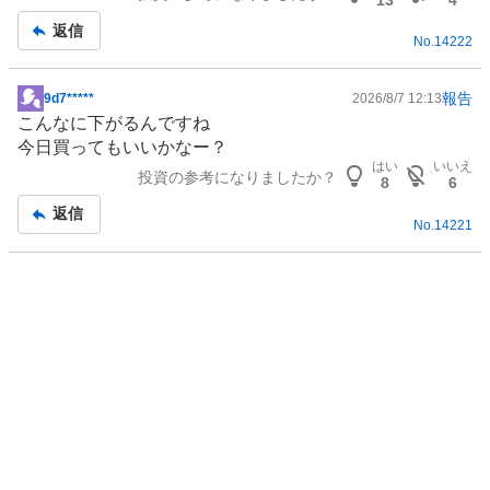
強
返信
く
No.
14222
売
り
報告
9d7*****
2026/8/7 12:13
掲
た
こんなに下がるんですね
示
い
今日買ってもいいかなー？
板
0
はい
いいえ
投資の参考になりましたか？
記
8
6
%
事
返信
No.
14221