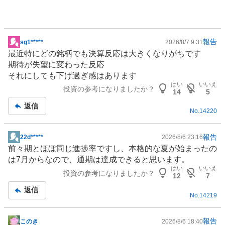
報告
sg1*****
2026/8/7 9:31
掲
最近特にどの銘柄でも決算反応は大きくなりがちです
示
期待が失望に変わった反応
板
それにしても下げ過ぎ感はあります
記
はい
いいえ
投資の参考になりましたか？
事
14
5
返信
No.
14220
報告
22d*****
2026/8/6 23:16
掲
前々期とほぼ同じ進捗率ですし、本格的な夏が始まったの
示
は7月からなので、通期は達成できると思います。
板
はい
いいえ
投資の参考になりましたか？
記
12
7
事
返信
No.
14219
報告
このき
2026/8/6 18:40