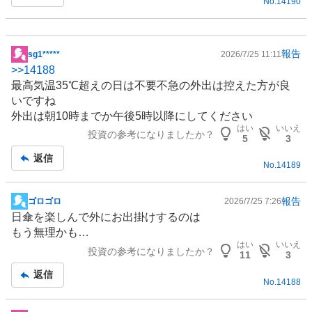
No.
14190
報告
sg1*****
2026/7/25 11:11
掲
>>
14188
示
最高気温35℃超えの日は不要不急の外出は控えた方が良
板
いですね
記
外出は朝10時までか午後5時以降にしてください
事
はい
いいえ
投資の参考になりましたか？
5
3
返信
No.
14189
報告
ゴロゴロ
2026/7/25 7:26
掲
日傘を楽しんで外にお出掛けするのは
示
もう無理かも…
板
はい
いいえ
投資の参考になりましたか？
記
11
3
事
返信
No.
14188