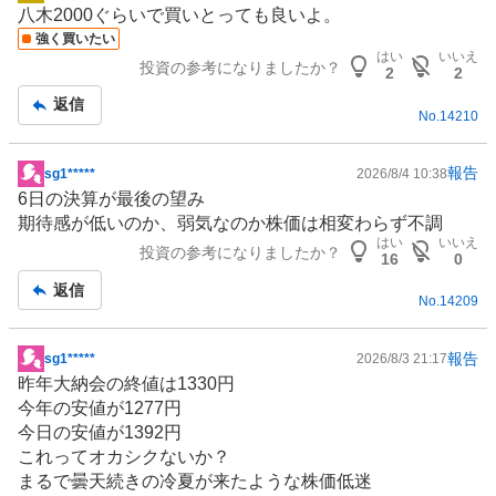
掲
八木2000ぐらいで買いとっても良いよ。
示
強く買いたい
板
はい
いいえ
投資の参考になりましたか？
記
2
2
事
返信
No.
14210
報告
sg1*****
2026/8/4 10:38
掲
6日の決算が最後の望み
示
期待感が低いのか、弱気なのか株価は相変わらず不調
板
はい
いいえ
投資の参考になりましたか？
記
16
0
事
返信
No.
14209
報告
sg1*****
2026/8/3 21:17
掲
昨年大納会の終値は1330円
示
今年の安値が1277円
板
今日の安値が1392円
記
これってオカシクないか？
事
まるで曇天続きの冷夏が来たような株価低迷