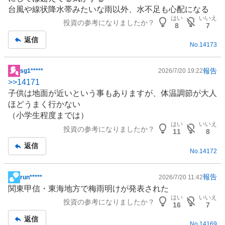
板
台風や線状降水帯みたいな雨以外、水不足も心配になる
記
はい
いいえ
投資の参考になりましたか？
事
8
7
返信
No.
14173
報告
sg1*****
2026/7/20 19:22
掲
>>
14171
示
子供は地面が近いという事もありますが、体温調節が大人
板
ほどうまく行かない
記
（小学生程度までは）
事
はい
いいえ
投資の参考になりましたか？
11
8
返信
No.
14172
報告
run*****
2026/7/20 11:42
掲
関東甲信・東海地方で梅雨明けが発表された
示
はい
いいえ
投資の参考になりましたか？
板
16
7
記
返信
No.
14169