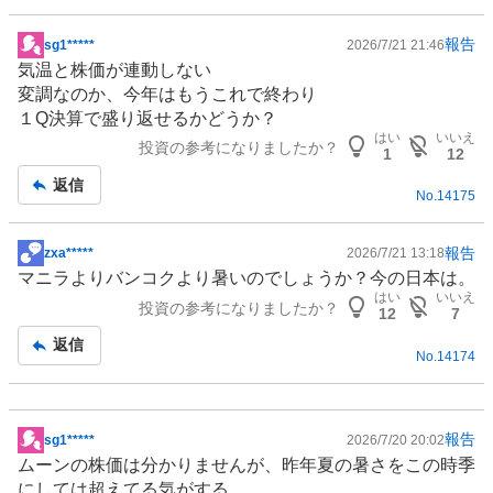
報告
sg1*****
2026/7/21 21:46
掲
気温と株価が連動しない
示
変調なのか、今年はもうこれで終わり
板
１Q決算で盛り返せるかどうか？
記
はい
いいえ
投資の参考になりましたか？
事
1
12
返信
No.
14175
報告
zxa*****
2026/7/21 13:18
掲
マニラよりバンコクより暑いのでしょうか？今の日本は。
示
はい
いいえ
投資の参考になりましたか？
板
12
7
記
返信
No.
14174
事
報告
sg1*****
2026/7/20 20:02
掲
ムーンの株価は分かりませんが、昨年夏の暑さをこの時季
示
にしては超えてる気がする