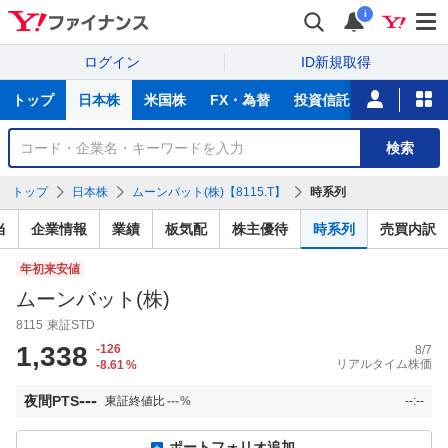
i
ログイン
ID新規取得
主
トップ
日本株
米国株
FX・為替
投資信託
ニュース
な
サ
銘
検索
ー
柄
ビ
を
トップ
日本株
ムーンバット(株)【8115.T】
時系列
ス
検
索
当
企業情報
業績
板気配
株主優待
時系列
売買内訳
年初来安値
ムーンバット(株)
8115
東証STD
1,338
-126
8/7
リアルタイム株価
-8.61
%
---
夜間PTS
東証終値比
---
%
--:--
ポートフォリオ追加