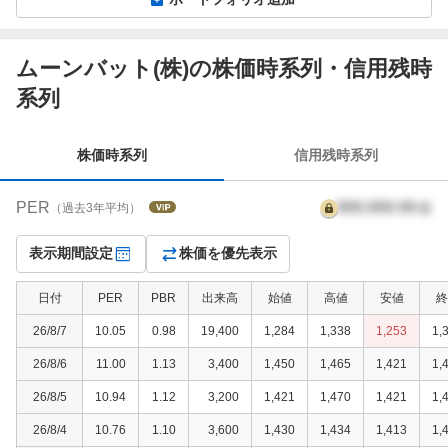
ムーンバット(株)の株価時系列・信用残時
株
系列
価
時
系
株価時系列
信用残時系列
列
PER
999,999.99
倍
（過去3年平均）
表示期間設定
株価を優先表示
日付
PER
PBR
出来高
始値
高値
安値
終
26/8/7
10.05
0.98
19,400
1,284
1,338
1,253
1,
26/8/6
11.00
1.13
3,400
1,450
1,465
1,421
1,
26/8/5
10.94
1.12
3,200
1,421
1,470
1,421
1,
26/8/4
10.76
1.10
3,600
1,430
1,434
1,413
1,