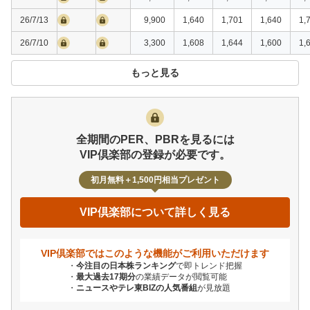
26/7/13
9,900
1,640
1,701
1,640
1,
26/7/10
3,300
1,608
1,644
1,600
1,
もっと見る
全期間のPER、PBRを見るには
VIP倶楽部の登録が必要です。
初月無料＋1,500円相当プレゼント
VIP倶楽部について詳しく見る
VIP倶楽部ではこのような機能が
ご利用いただけます
今注目の日本株ランキング
で即トレンド把握
最大過去17期分
の業績データが閲覧可能
ニュースやテレ東BIZの人気番組
が見放題