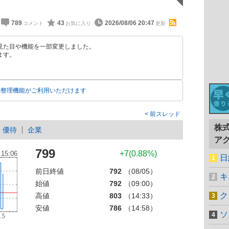
789
43
2026/08/06 20:47
見た目や機能を一部変更しました。
ます。
動整理機能がご利用いただけます
前スレッド
株
優待
企業
ア
799
+7(0.88%)
日
前日終値
792
（08/05）
キ
始値
792
（09:00）
ク
高値
803
（14:33）
安値
786
（14:58）
ソ