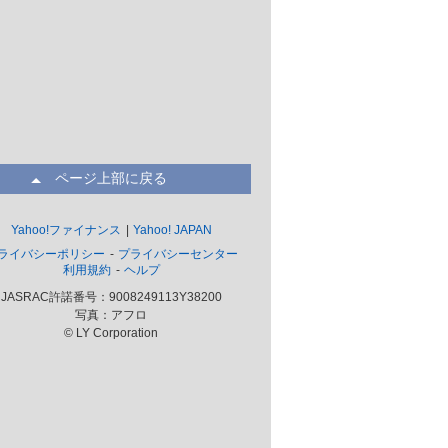
ページ上部に戻る
Yahoo!ファイナンス
Yahoo! JAPAN
ライバシーポリシー
プライバシーセンター
利用規約
ヘルプ
JASRAC許諾番号：9008249113Y38200
写真：アフロ
© LY Corporation