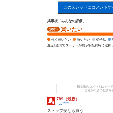
このスレッドにコメントす
掲示板「みんなの評価」
買いたい
強
100
%
く
買
強く買いたい
買いたい
様子見
い
直近1週間でユーザーが掲示板投稿時に選択
た
い
1
0
0
%
掲示板のコメントはすべ
当社が投資の勧誘を
789（最新）
nao*****
ストップ安なら買う