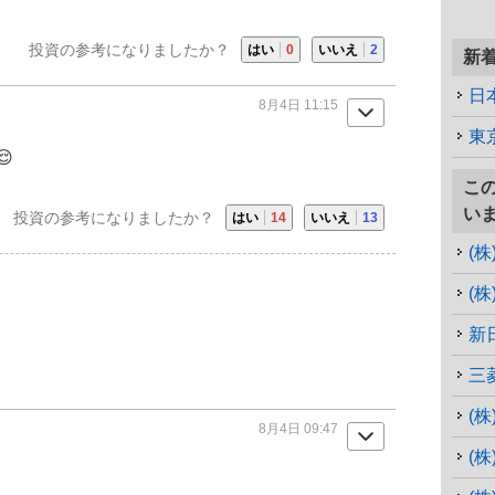
投資の参考になりましたか？
はい
0
いいえ
2
新
日
8月4日 11:15
東

こ
い
投資の参考になりましたか？
はい
14
いいえ
13
(
(
新
三
(
8月4日 09:47
(株