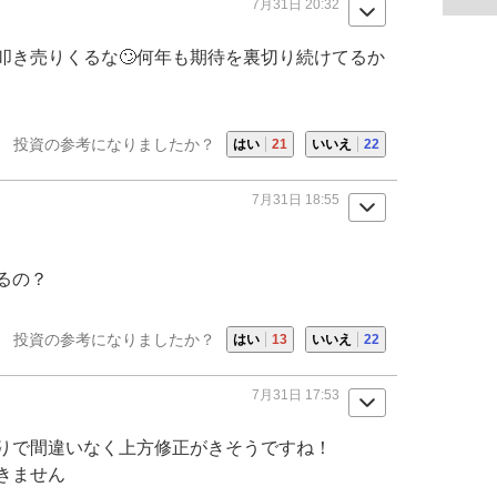
7月31日 20:32
叩き売りくるな🙄何年も期待を裏切り続けてるか
投資の参考になりましたか？
はい
21
いいえ
22
7月31日 18:55
るの？
投資の参考になりましたか？
はい
13
いいえ
22
7月31日 17:53
りで間違いなく上方修正がきそうですね！
きません