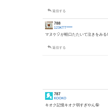
返信する
788
123KTT*****
マヌケ🎈が軽口たたいて泣きをみる
返信する
787
KOOKO
キオク記憶キオク弱すぎやん🤪