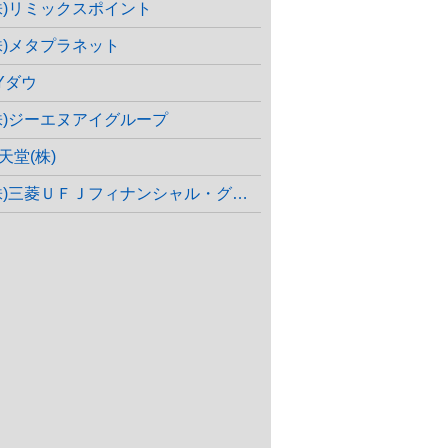
株)リミックスポイント
株)メタプラネット
Yダウ
株)ジーエヌアイグループ
天堂(株)
株)三菱ＵＦＪフィナンシャル・グループ