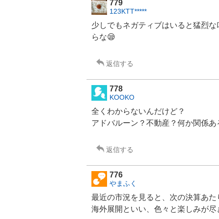
779
123KTT*****
少しでもネガティブはいると猛烈な
らな😪
返信する
778
KOOKO
全くわからないんだけど？
アドバルーン？
不動産
？何か関係あ
返信する
776
やまふく
最近の市況を見ると、次の決算あた
海外展開といい、色々と楽しみが尽