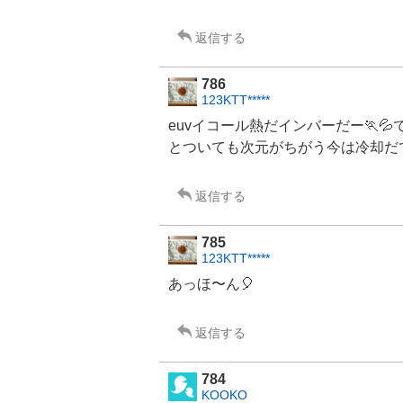
返信する
786
123KTT*****
euvイコール熱だインバーだー🏃💦
とついても次元がちがう今は冷却だ
返信する
785
123KTT*****
あっほ〜ん🎈
返信する
784
KOOKO