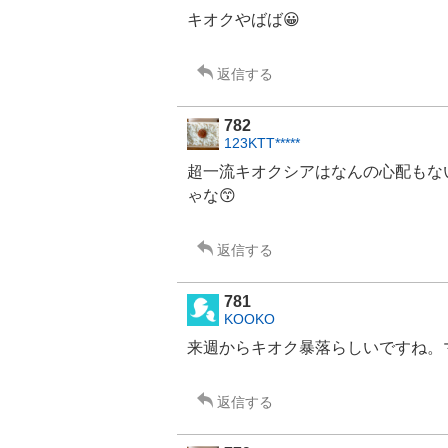
キオクやばば😀
返信する
782
123KTT*****
超一流
キオクシア
はなんの心配もな
ゃな😙
返信する
781
KOOKO
来週からキオク暴落らしいですね。
返信する