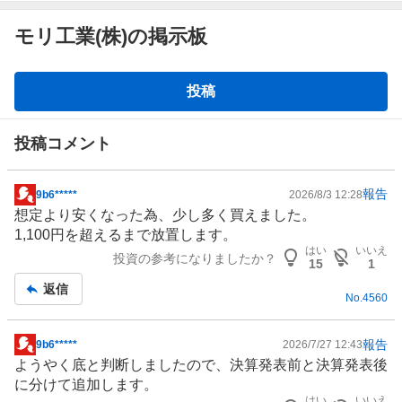
モリ工業(株)の掲示板
掲
投稿
示
板
投稿コメント
報告
9b6*****
2026/8/3 12:28
掲
想定より安くなった為、少し多く買えました。
示
1,100円を超えるまで放置します。
板
はい
いいえ
投資の参考になりましたか？
記
15
1
事
返信
No.
4560
報告
9b6*****
2026/7/27 12:43
掲
ようやく底と判断しましたので、決算発表前と決算発表後
示
に分けて追加します。
板
はい
いいえ