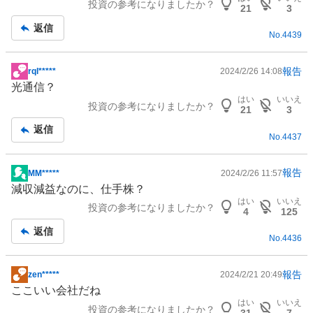
投資の参考になりましたか？
板
21
3
記
返信
No.
4439
事
報告
rql*****
2024/2/26 14:08
掲
光通信？
示
はい
いいえ
投資の参考になりましたか？
板
21
3
記
返信
No.
4437
事
報告
MM*****
2024/2/26 11:57
掲
減収減益なのに、仕手株？
示
はい
いいえ
投資の参考になりましたか？
板
4
125
記
返信
No.
4436
事
報告
zen*****
2024/2/21 20:49
掲
ここいい会社だね
示
はい
いいえ
投資の参考になりましたか？
板