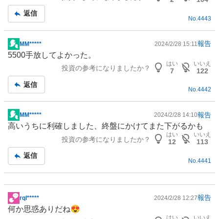
記
返信
No.
4443
事
報告
MM*****
2024/2/28 15:11
掲
5500手放してよかった。
示
はい
いいえ
投資の参考になりましたか？
板
7
122
記
返信
No.
4442
事
報告
MM*****
2024/2/28 14:10
掲
高いうちに利確しました、終盤にかけてまた下がるかも
示
はい
いいえ
投資の参考になりましたか？
板
12
113
記
返信
No.
4441
事
報告
rql*****
2024/2/28 12:27
掲
何か思惑ありだね😍
示
はい
いいえ