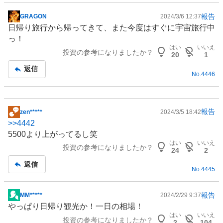
報告
GRAGON
2024/3/6 12:37
掲
日帰り旅行から帰ってきて、また今度はすぐに宇宙旅行中
示
っ！
板
はい
いいえ
投資の参考になりましたか？
記
20
1
事
返信
No.
4446
報告
zen*****
2024/3/5 18:42
掲
>>
4442
示
5500より上がってるし笑
板
はい
いいえ
投資の参考になりましたか？
記
24
2
事
返信
No.
4445
報告
MM*****
2024/2/29 9:37
掲
やっぱり日帰り観光か！一日の相場！
示
はい
いいえ
投資の参考になりましたか？
板
2
104