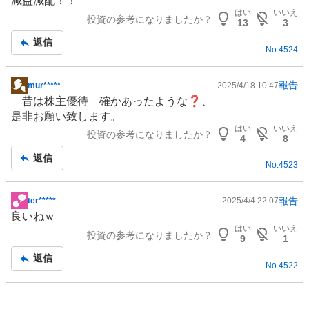
減益減配！！
示
はい
いいえ
投資の参考になりましたか？
板
13
3
記
返信
No.
4524
事
報告
mur*****
2025/4/18 10:47
掲
昔は株主優待 確かあったような❓、
示
是非お願い致します。
板
はい
いいえ
投資の参考になりましたか？
記
4
8
事
返信
No.
4523
報告
ter*****
2025/4/4 22:07
掲
良いねｗ
示
はい
いいえ
投資の参考になりましたか？
板
9
1
記
返信
No.
4522
事