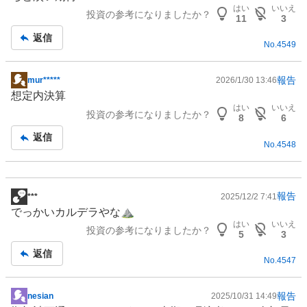
記
はい
いいえ
投資の参考になりましたか？
事
11
3
返信
No.
4549
報告
mur*****
2026/1/30 13:46
掲
想定内決算
示
はい
いいえ
投資の参考になりましたか？
板
8
6
記
返信
No.
4548
事
報告
***
2025/12/2 7:41
掲
でっかいカルデラやな⛰️
示
はい
いいえ
投資の参考になりましたか？
板
5
3
記
返信
No.
4547
事
報告
nesian
2025/10/31 14:49
掲