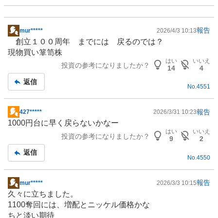
報告
mur*****
2026/4/3 10:13
掲
創立１００周年 までには 戻るのでは？
示
現物買い箪笥株
板
はい
いいえ
投資の参考になりましたか？
記
14
4
事
返信
No.
4551
報告
427*****
2026/3/31 10:23
掲
1000円台に早く戻らないかなー
示
はい
いいえ
投資の参考になりましたか？
板
9
2
記
返信
No.
4550
事
報告
mur*****
2026/3/3 10:15
掲
久々に立ちました。
示
1100奪回には、増配と
ニッケル
価格かな
板
ちと淡い期待