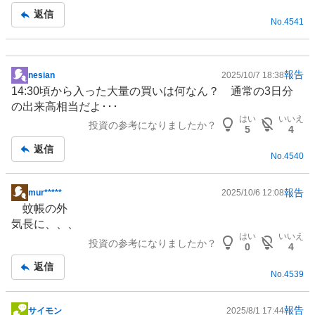
事
返信
No.
4541
報告
nesian
2025/10/7 18:38
掲
14:30頃から入った大量の買いは何なん？ 通常の3日分
示
の出来高相当だよ･･･
板
はい
いいえ
投資の参考になりましたか？
記
5
4
事
返信
No.
4540
報告
mur*****
2025/10/6 12:08
掲
蚊帳の外
示
気長に、、、
板
はい
いいえ
投資の参考になりましたか？
記
0
4
事
返信
No.
4539
報告
サイモン
2025/8/1 17:44