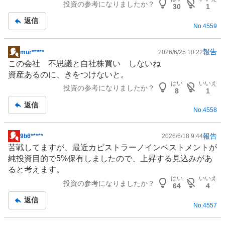
投資の参考になりましたか？
記
30
1
事
返信
No.
4559
報告
mur*****
2026/6/25 10:22
掲
この会社 不思議と自社株買い しないね
示
資産あるのに、きをつけないと。
板
はい
いいえ
投資の参考になりましたか？
記
8
1
事
返信
No.
4558
報告
9b6*****
2026/6/18 9:44
掲
苦戦してますが、最近カピストラーノインベストメントが
示
純投資目的で5%保有しましたので、上昇する見込みがあ
板
ると考えます。
記
はい
いいえ
投資の参考になりましたか？
事
64
4
返信
No.
4557