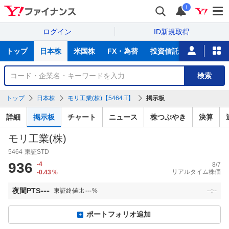
i
ログイン
ID新規取得
主
トップ
日本株
米国株
FX・為替
投資信託
ニュース
な
サ
銘
検索
ー
柄
ビ
を
トップ
日本株
モリ工業(株)【5464.T】
掲示板
ス
検
索
詳細
掲示板
チャート
ニュース
株つぶやき
決算
モリ工業(株)
5464
東証STD
936
-4
8/7
リアルタイム株価
-0.43
%
---
夜間PTS
東証終値比
---
%
--:--
ポートフォリオ追加