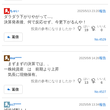
報告
ちゃい
2025/5/13 23:20
掲
ダラダラ下がりやがって…。
示
決算発表後、何で反応せず、今更下がるんや！
板
はい
いいえ
投資の参考になりましたか？
記
19
0
事
返信
No.
4529
報告
mur*****
2025/5/9 14:26
掲
まずまずの決算では、、
示
一株純資産 は 前期より上昇
板
気長に現物保有。
記
はい
いいえ
投資の参考になりましたか？
事
13
6
返信
No.
4527
報告
cc7*****
2025/5/9 13:34
掲