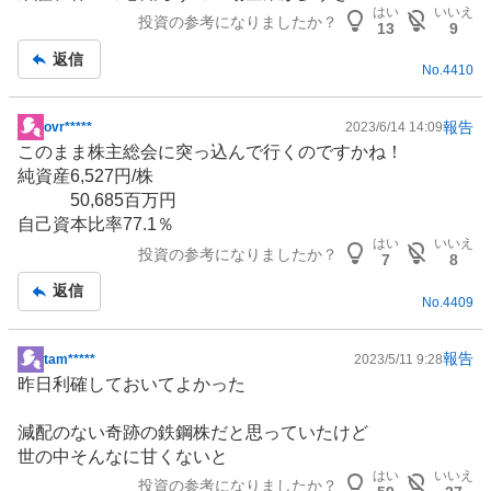
記
はい
いいえ
投資の参考になりましたか？
事
13
9
返信
No.
4410
報告
ovr*****
2023/6/14 14:09
掲
このまま株主総会に突っ込んで行くのですかね！
示
純資産6,527円/株
板
50,685百万円
記
自己資本比率77.1％
事
はい
いいえ
投資の参考になりましたか？
7
8
返信
No.
4409
報告
tam*****
2023/5/11 9:28
掲
昨日利確しておいてよかった
示
板
減配のない奇跡の鉄鋼株だと思っていたけど
記
世の中そんなに甘くないと
事
はい
いいえ
投資の参考になりましたか？