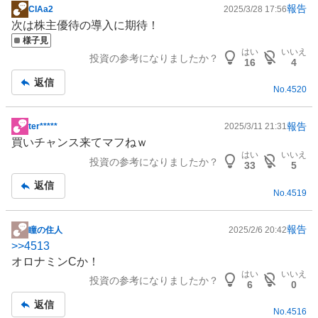
報告
CIAa2
2025/3/28 17:56
掲
次は株主優待の導入に期待！
示
様子見
板
はい
いいえ
投資の参考になりましたか？
記
16
4
事
返信
No.
4520
報告
ter*****
2025/3/11 21:31
掲
買いチャンス来てマフねｗ
示
はい
いいえ
投資の参考になりましたか？
板
33
5
記
返信
No.
4519
事
報告
瞳の住人
2025/2/6 20:42
掲
>>
4513
示
オロナミンCか！
板
はい
いいえ
投資の参考になりましたか？
記
6
0
事
返信
No.
4516