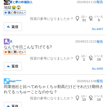
報告
愛と夢の吟遊詩人
2024/5/14 2:29
掲
地獄😭😱
示
強く売りたい
板
はい
いいえ
投資の参考になりましたか？
記
31
9
事
返信
No.
4497
報告
犬
2024/5/13 13:21
掲
なんで今日こんな下げてる?
示
強く買いたい
板
はい
いいえ
投資の参考になりましたか？
記
2
19
事
返信
No.
4495
報告
mas*****
2024/5/12 0:48
掲
同業他社と比べてめちゃくちゃ割高だけどそれだけ期待さ
示
れてるっちゅーことなのかな？
板
はい
いいえ
投資の参考になりましたか？
記
15
10
事
返信