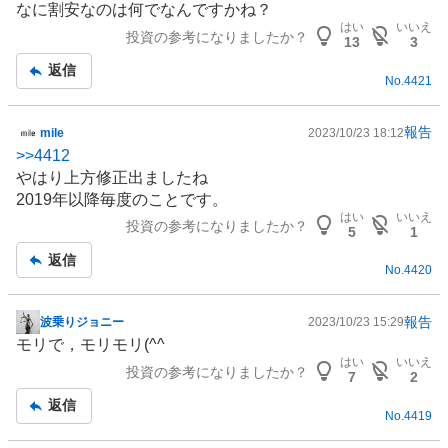
なに割安なのは何でなんですかね？
板
はい
いいえ
投資の参考になりましたか？
記
13
3
事
返信
No.
4421
報告
mile
2023/10/23 18:12
掲
>>
4412
示
やはり上方修正出ましたね
板
2019年以降毎度のことです。
記
はい
いいえ
投資の参考になりましたか？
事
5
1
返信
No.
4420
報告
波乗りジョニー
2023/10/23 15:29
掲
モリで，モリモリ(^^
示
はい
いいえ
投資の参考になりましたか？
板
7
2
記
返信
No.
4419
事