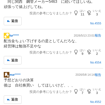
同じ関西 鋼管メーカー5463 に続いてほしいね。
示
頑張って値上げしてね。
板
はい
いいえ
投資の参考になりましたか？
記
11
3
事
返信
No.
4555
報告
fur*****
2026/5/13 23:01
掲
配当金ちょい下げするの是としてんだろな、
示
経営陣は勉強不足やな
板
はい
いいえ
投資の参考になりましたか？
記
9
2
事
返信
No.
4554
報告
mur*****
2026/5/8 14:14
掲
予想どおりの決算
示
後は 自社株買い してほしいけど、、、
板
はい
いいえ
投資の参考になりましたか？
記
7
3
事
返信
No.
4552