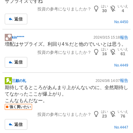
サプライズですね
板
はい
いいえ
投資の参考になりましたか？
記
30
4
事
返信
No.
4450
報告
kin*****
2024/3/15 15:18
掲
増配はサプライズ。利回り4％だと他のでいいとは思う。
示
はい
いいえ
投資の参考になりましたか？
板
16
61
記
返信
No.
4449
事
報告
三顧の礼
2024/3/6 14:07
掲
期待してるところがあんまり上がんないのに、全然期待し
示
てなかったここが爆上がり。
板
こんなもんだなー。
記
強く買いたい
事
はい
いいえ
投資の参考になりましたか？
23
76
返信
No.
4447