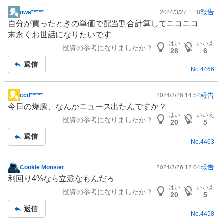
報告
owa*****
2024/3/27 1:18
掲
自分が買ったときの単価で配当割合計算してニコニコ
示
末永くお世話になりたいです
板
はい
いいえ
投資の参考になりましたか？
記
28
6
事
返信
No.
4466
報告
ccd*****
2024/3/26 14:54
掲
今日の爆騰、なんかニュース出たんですか？
示
はい
いいえ
投資の参考になりましたか？
板
20
5
記
返信
No.
4463
事
報告
Cookie Monster
2024/3/26 12:04
掲
利回り4%なら立派なもんだろ
示
はい
いいえ
投資の参考になりましたか？
板
20
5
記
返信
No.
4458
事