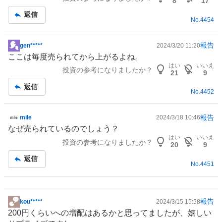
8
17
記
返信
No.
4454
事
報告
gen*****
2024/3/20 11:20
掲
ここは毎度売られてから上がるよね。
示
はい
いいえ
投資の参考になりましたか？
板
21
9
記
返信
No.
4452
事
報告
mile
2024/3/18 10:46
掲
なぜ売られているのでしょう？
示
はい
いいえ
投資の参考になりましたか？
板
20
9
記
返信
No.
4451
事
報告
kou*****
2024/3/15 15:58
掲
200円くらいへの増配はあるかと思ってましたが、嬉しい
示