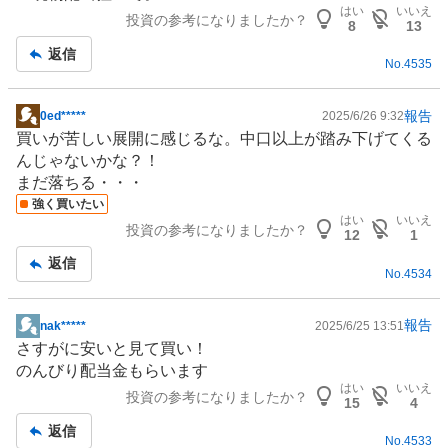
事
はい
いいえ
投資の参考になりましたか？
8
13
返信
No.
4535
報告
0ed*****
2025/6/26 9:32
掲
買いが苦しい展開に感じるな。中口以上が踏み下げてくる
示
んじゃないかな？！
板
まだ落ちる・・・
記
強く買いたい
事
はい
いいえ
投資の参考になりましたか？
12
1
返信
No.
4534
報告
nak*****
2025/6/25 13:51
掲
さすがに安いと見て買い！
示
のんびり配当金もらいます
板
はい
いいえ
投資の参考になりましたか？
記
15
4
事
返信
No.
4533