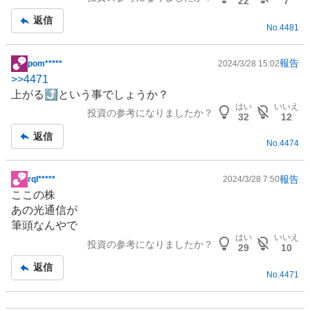
22
7
記
返信
No.
4481
事
報告
pom*****
2024/3/28 15:02
掲
>>
4471
示
上がる⤴️という事でしょうか？
板
はい
いいえ
投資の参考になりましたか？
記
32
12
事
返信
No.
4474
報告
rql*****
2024/3/28 7:50
掲
ここの株
示
あの光通信が
板
筆頭なんやで
記
はい
いいえ
投資の参考になりましたか？
事
29
10
返信
No.
4471