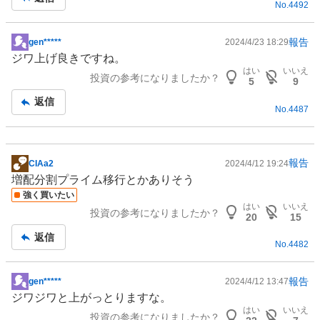
No.
4492
報告
gen*****
2024/4/23 18:29
掲
ジワ上げ良きですね。
示
はい
いいえ
投資の参考になりましたか？
板
5
9
記
返信
No.
4487
事
報告
CIAa2
2024/4/12 19:24
掲
増配分割プライム移行とかありそう
示
強く買いたい
板
はい
いいえ
投資の参考になりましたか？
記
20
15
事
返信
No.
4482
報告
gen*****
2024/4/12 13:47
掲
ジワジワと上がっとりますな。
示
はい
いいえ
投資の参考になりましたか？
板