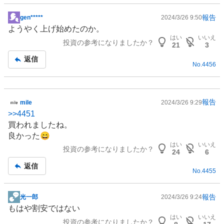
報告
gen*****
2024/3/26 9:50
掲
ようやく上げ始めたのか。
示
はい
いいえ
投資の参考になりましたか？
板
21
3
記
返信
No.
4456
事
報告
mile
2024/3/26 9:29
掲
>>
4451
示
買われましたね。
板
良かった😄
記
はい
いいえ
投資の参考になりましたか？
事
24
6
返信
No.
4455
報告
光一郎
2024/3/26 9:24
掲
もはや割安ではない
示
はい
いいえ
投資の参考になりましたか？
板