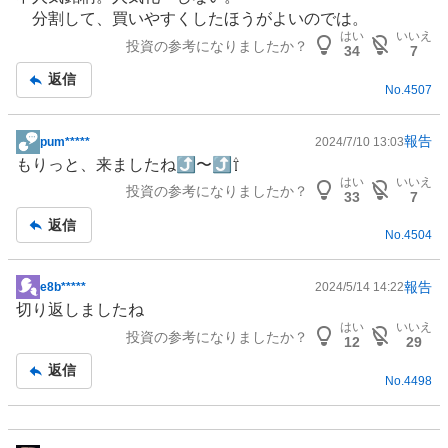
板
分割して、買いやすくしたほうがよいのでは。
記
はい
いいえ
投資の参考になりましたか？
事
34
7
返信
No.
4507
報告
pum*****
2024/7/10 13:03
掲
もりっと、来ましたね⤴︎〜⤴︎⇧
示
はい
いいえ
投資の参考になりましたか？
板
33
7
記
返信
No.
4504
事
報告
e8b*****
2024/5/14 14:22
掲
切り返しましたね
示
はい
いいえ
投資の参考になりましたか？
板
12
29
記
返信
No.
4498
事