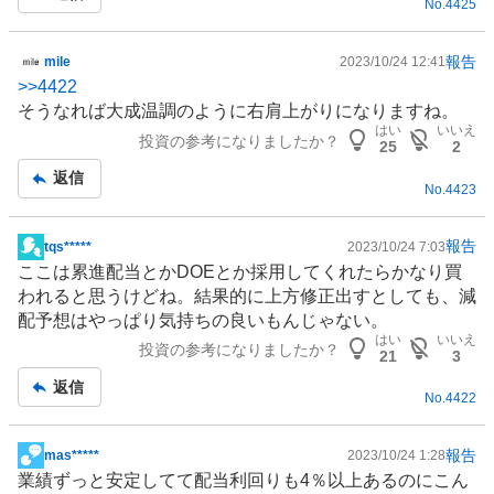
No.
4425
報告
mile
2023/10/24 12:41
掲
>>
4422
示
そうなれば大成温調のように右肩上がりになりますね。
板
はい
いいえ
投資の参考になりましたか？
記
25
2
事
返信
No.
4423
報告
tqs*****
2023/10/24 7:03
掲
ここは累進配当とかDOEとか採用してくれたらかなり買
示
われると思うけどね。結果的に上方修正出すとしても、減
板
配予想はやっぱり気持ちの良いもんじゃない。
記
はい
いいえ
投資の参考になりましたか？
事
21
3
返信
No.
4422
報告
mas*****
2023/10/24 1:28
掲
業績ずっと安定してて配当利回りも4％以上あるのにこん
示