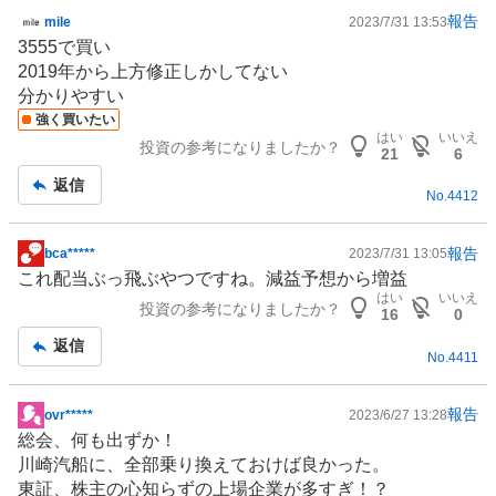
報告
mile
2023/7/31 13:53
掲
3555で買い
示
2019年から上方修正しかしてない
板
分かりやすい
記
強く買いたい
事
はい
いいえ
投資の参考になりましたか？
21
6
返信
No.
4412
報告
bca*****
2023/7/31 13:05
掲
これ配当ぶっ飛ぶやつですね。減益予想から増益
示
はい
いいえ
投資の参考になりましたか？
板
16
0
記
返信
No.
4411
事
報告
ovr*****
2023/6/27 13:28
掲
総会、何も出ずか！
示
川崎汽船に、全部乗り換えておけば良かった。
板
東証、株主の心知らずの上場企業が多すぎ！？