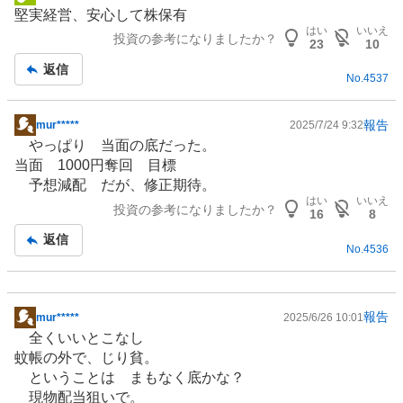
掲
堅実経営、安心して株保有
示
はい
いいえ
投資の参考になりましたか？
板
23
10
記
返信
No.
4537
事
報告
mur*****
2025/7/24 9:32
掲
やっぱり 当面の底だった。
示
当面 1000円奪回 目標
板
予想減配 だが、修正期待。
記
はい
いいえ
投資の参考になりましたか？
事
16
8
返信
No.
4536
報告
mur*****
2025/6/26 10:01
掲
全くいいとこなし
示
蚊帳の外で、じり貧。
板
ということは まもなく底かな？
記
現物配当狙いで。