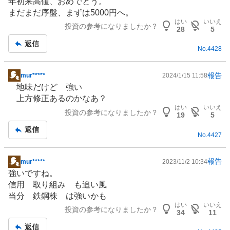
年初来高値、おめでとう。
示
まだまだ序盤、まずは5000円へ。
板
はい
いいえ
投資の参考になりましたか？
記
28
5
事
返信
No.
4428
報告
mur*****
2024/1/15 11:58
掲
地味だけど 強い
示
上方修正あるのかなあ？
板
はい
いいえ
投資の参考になりましたか？
記
19
5
事
返信
No.
4427
報告
mur*****
2023/11/2 10:34
掲
強いですね。
示
信用 取り組み も追い風
板
当分 鉄鋼株 は強いかも
記
はい
いいえ
投資の参考になりましたか？
事
34
11
返信