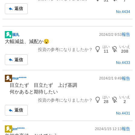
31
7
記
返信
No.
4434
事
報告
福丸
2024/2/2 9:53
掲
大幅減益、減配か😧
示
はい
いいえ
投資の参考になりましたか？
板
11
208
記
返信
No.
4433
事
報告
mur*****
2024/2/1 9:49
掲
目立たず 目立たず 上げ基調
示
何かあると期待したい
板
はい
いいえ
投資の参考になりましたか？
記
28
2
事
返信
No.
4431
報告
jxn*****
2024/1/15 12:13
掲