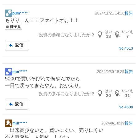
報告
pum*****
2024/11/21 14:16
掲
もりりーん！！ファイトオぉ！！
示
様子見
板
はい
いいえ
投資の参考になりましたか？
記
18
7
事
返信
No.
4513
報告
mor*****
2024/9/30 18:25
掲
5000で買いそびれて悔やんでたら
示
一日で戻ってきたやん。おかえり。
板
はい
いいえ
投資の参考になりましたか？
記
20
11
事
返信
No.
4508
報告
mur*****
2024/9/1 8:39
掲
出来高少ないと、買いにくい、売りにくい
示
不人気銘柄。人気化 しない。