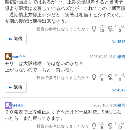
期初計画通りではあるが･･･。上期の
環境
考えると当初予
示
想より環境は改善しているハズだが、これでこの上期実績
板
＋通期情上方修正ナシだと 実態は相当キビシイのかな。
記
今期の復配は期待出来なそう。
事
はい
いいえ
投資の参考になりましたか？
19
2
返信
No.
4543
報告
mur*****
2025/10/20 13:01
掲
モリ は大阪銘柄 ではないのかな？
示
上がらないので ちと 買い増し
板
はい
いいえ
投資の参考になりましたか？
記
8
9
事
返信
No.
4542
報告
nesian
2025/10/8 9:38
掲
２Ｑ発表で上方修正ありそうだけど一旦利確。950±にな
示
ったら また戻ってきます。
板
はい
いいえ
投資の参考になりましたか？
記
5
12