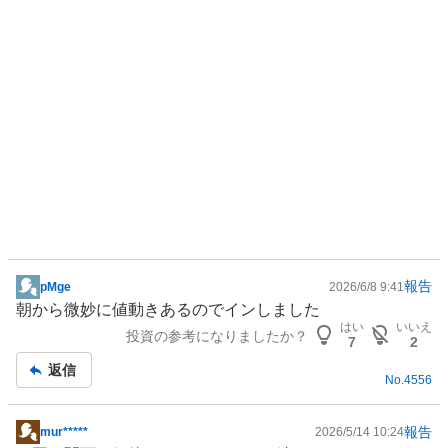
報告
pMge
2026/6/8 9:41
掲
朝から微妙に値動きあるのでインしました
示
はい
いいえ
投資の参考になりましたか？
板
7
2
記
返信
No.
4556
事
報告
mur*****
2026/5/14 10:24
掲