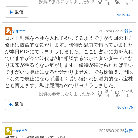
投資の参考になりましたか？
板
1
6
記
返信
No.
68477
事
報告
ytg*****
2026/6/3 23:33
掲
コスト削減を本腰を入れてやってるようですが今回の下方
示
修正は致命的な気がします。優待が魅力で持っていました
板
が本日PTSにてサヨナラしました。ここは
占い
に力を入れ
記
ていますが今の時代はAIに相談するのがスタンダードにな
事
り未来が明るくない気がします。優待が続けられれば良い
ですがいつ廃止になるか分かりません。でも株価５万円以
下なので廃止にならず運よく貰い続ければ魅力的なお宝株
とも言えます。私は臆病なのでサヨナラしました。
はい
いいえ
投資の参考になりましたか？
6
1
返信
No.
68475
報告
mas*****
2026/6/3 20:36
掲
当方もまだ優待届いていない