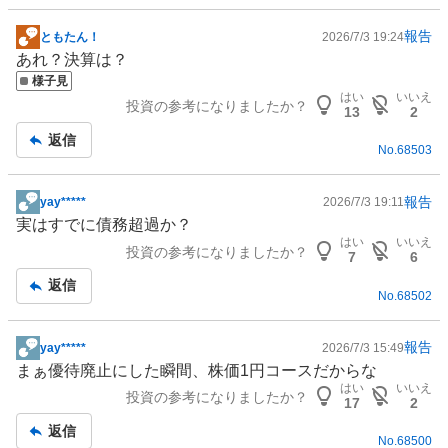
報告
ともたん！
2026/7/3 19:24
掲
あれ？決算は？
示
様子見
板
はい
いいえ
投資の参考になりましたか？
記
13
2
事
返信
No.
68503
報告
yay*****
2026/7/3 19:11
掲
実はすでに債務超過か？
示
はい
いいえ
投資の参考になりましたか？
板
7
6
記
返信
No.
68502
事
報告
yay*****
2026/7/3 15:49
掲
まぁ優待廃止にした瞬間、株価1円コースだからな
示
はい
いいえ
投資の参考になりましたか？
板
17
2
記
返信
No.
68500
事