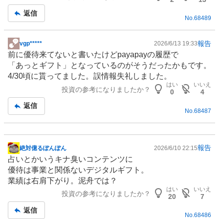
事
返信
No.
68489
報告
vgp*****
2026/6/13 19:33
掲
前に優待来てないと書いたけどpayapayの履歴で
示
「あっとギフト」となっているのがそうだったかもです。
板
4/30頃に貰ってました。誤情報失礼しました。
記
はい
いいえ
投資の参考になりましたか？
事
0
4
返信
No.
68487
報告
絶対億るぽんぽん
2026/6/10 22:15
掲
占い
とかいうキナ臭い
コンテンツ
に
示
優待は事業と関係ないデジタルギフト。
板
業績は右肩下がり。泥舟では？
記
はい
いいえ
投資の参考になりましたか？
事
20
7
返信
No.
68486