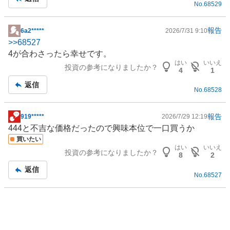
No.
68529
事
報告
6a2*****
2026/7/31 9:10
掲
>>
68527
示
4が合わさったら幸せです。
板
はい
いいえ
投資の参考になりましたか？
記
4
1
事
返信
No.
68528
報告
919*****
2026/7/29 12:19
掲
444と不吉な価格だったので興味本位で一口買うか
示
買いたい
板
はい
いいえ
投資の参考になりましたか？
記
8
2
事
返信
No.
68527