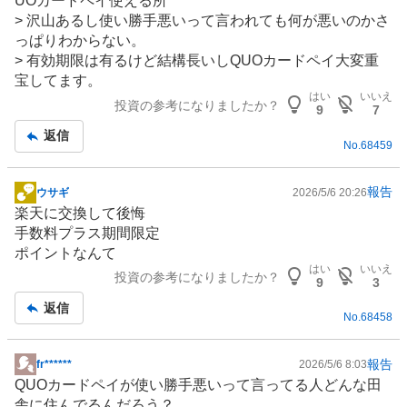
UOカードペイ使える所
> 沢山あるし使い勝手悪いって言われても何が悪いのかさ
っぱりわからない。
> 有効期限は有るけど結構長いしQUOカードペイ大変重
宝してます。
はい
いいえ
投資の参考になりましたか？
9
7
返信
No.
68459
報告
ウサギ
2026/5/6 20:26
掲
楽天に交換して後悔
示
手数料プラス期間限定
板
ポイントなんて
記
はい
いいえ
投資の参考になりましたか？
事
9
3
返信
No.
68458
報告
fr******
2026/5/6 8:03
掲
QUOカードペイが使い勝手悪いって言ってる人どんな田
示
舎に住んでるんだろう？