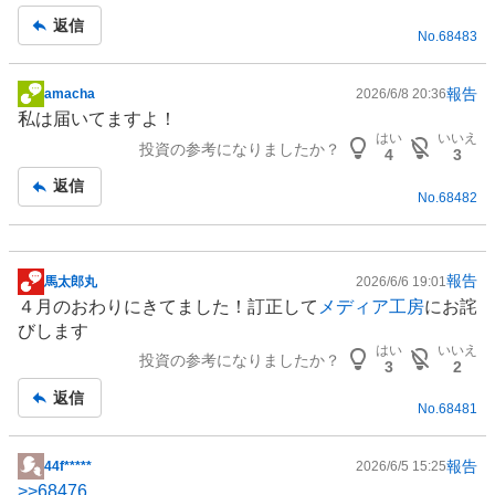
事
返信
No.
68483
報告
amacha
2026/6/8 20:36
掲
私は届いてますよ！
示
はい
いいえ
投資の参考になりましたか？
板
4
3
記
返信
No.
68482
事
報告
馬太郎丸
2026/6/6 19:01
掲
４月のおわりにきてました！訂正して
メディア工房
にお詫
示
びします
板
はい
いいえ
投資の参考になりましたか？
記
3
2
事
返信
No.
68481
報告
44f*****
2026/6/5 15:25
掲
>>
68476