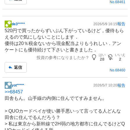
No.
68461
報告
de3*****
2026/5/9 16:15
掲
520円で買ったからずいぶん下がっているけど，優待もら
示
えるので気にしないことにします．
板
優待は20％税金ないから現金配当よりもうれしい．アン
記
ケートにも優待続けて下さいと書きました．
事
はい
いいえ
投資の参考になりましたか？
28
2
返信
No.
68460
報告
yot*****
2026/5/7 10:20
掲
>>
68457
示
田舎もん。山手線の内側に住んでてすみません。
板
記
> QUOカードペイが使い勝手悪いって言ってる人どんな
事
田舎に住んでるんだろう？
> 私は東京から新幹線で2H弱の地方都市に住んでるけどQ