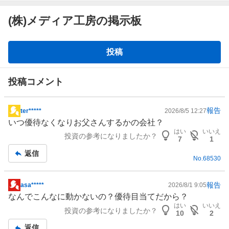
(株)メディア工房の掲示板
掲
投稿
示
板
投稿コメント
報告
ter*****
2026/8/5 12:27
掲
いつ優待なくなりお父さんするかの会社？
示
はい
いいえ
投資の参考になりましたか？
板
7
1
記
返信
No.
68530
事
報告
asa*****
2026/8/1 9:05
掲
なんでこんなに動かないの？優待目当てだから？
示
はい
いいえ
投資の参考になりましたか？
板
10
2
記
返信