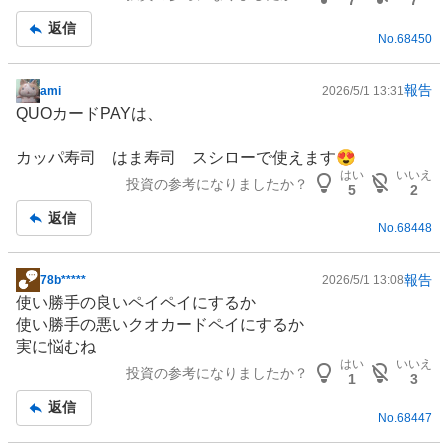
7
7
記
返信
No.
68450
事
報告
ami
2026/5/1 13:31
掲
QUOカードPAYは、
示
板
カッパ寿司 はま寿司 スシローで使えます😍
記
はい
いいえ
投資の参考になりましたか？
事
5
2
返信
No.
68448
報告
78b*****
2026/5/1 13:08
掲
使い勝手の良いペイペイにするか
示
使い勝手の悪いクオカードペイにするか
板
実に悩むね
記
はい
いいえ
投資の参考になりましたか？
事
1
3
返信
No.
68447