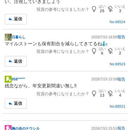
い、注視していきましょう
事
はい
いいえ
投資の参考になりましたか？
26
3
返信
No.
68524
報告
日暮らし
2026/7/10 16:06
掲
マイルストーンも保有割合を減らしてきてるね🧞‍♂️
示
はい
いいえ
投資の参考になりましたか？
板
6
2
記
返信
No.
68523
事
報告
958*****
2026/7/10 15:59
掲
残念ながら、年安更新間違い無し‼️
示
はい
いいえ
投資の参考になりましたか？
板
13
4
記
返信
No.
68521
事
報告
胸の谷のナウシカ
2026/7/10 15:51