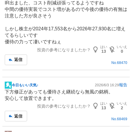
IR
出ました、コスト削減頑張ってるようですね
示
中間の優待実装でコスト増があるので今後の優待の有無は
板
注意した方が良さそう
記
事
しかし株主が2024年17,553名から2026年27,930名に増え
てるらしいです
優待の力って凄いですねぇ
はい
いいえ
投資の参考になりましたか？
13
0
返信
No.
68470
報告
今日もいい天気♪
2026/6/3 16:29
掲
下方修正があっても優待さえ継続なら無風の銘柄。
示
安心して放置できます。
板
はい
いいえ
投資の参考になりましたか？
記
13
2
事
返信
No.
68469