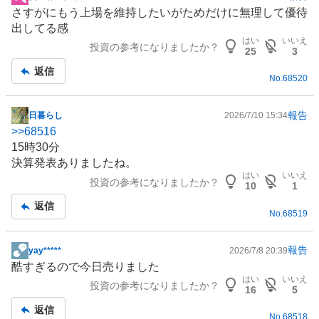
掲
さすがにもう上場を維持したいがためだけに無理して優待
示
出してる感
板
はい
いいえ
投資の参考になりましたか？
記
25
3
事
返信
No.
68520
報告
日暮らし
2026/7/10 15:34
掲
>>
68516
示
15時30分
板
決算発表ありましたね。
記
はい
いいえ
投資の参考になりましたか？
事
10
1
返信
No.
68519
報告
yay*****
2026/7/8 20:39
掲
酷すぎるので今日売りました
示
はい
いいえ
投資の参考になりましたか？
板
16
5
記
返信
No.
68518