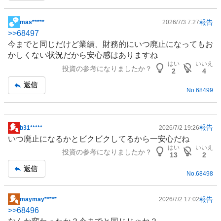
報告
mas*****
2026/7/3 7:27
掲
>>
68497
示
今までと同じだけど業績、財務的にいつ廃止になってもお
板
かしくない状況だから安心感はありますね
記
はい
いいえ
投資の参考になりましたか？
事
2
4
返信
No.
68499
報告
b31*****
2026/7/2 19:26
掲
いつ廃止になるかとビクビクしてるから一安心だね
示
はい
いいえ
投資の参考になりましたか？
板
13
2
記
返信
No.
68498
事
報告
maymay*****
2026/7/2 17:02
掲
>>
68496
示