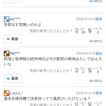
No.
68513
報告
yay*****
2026/7/6 16:13
掲
決算出す気無いのかよ
示
はい
いいえ
投資の参考になりましたか？
板
18
2
記
返信
No.
68512
事
報告
78b*****
2026/7/6 11:51
掲
莉瑠と龍神様の絶対神託が大川劉邦の
映画
みたいでおもろ
示
いな
板
はい
いいえ
投資の参考になりましたか？
記
2
3
事
返信
No.
68511
報告
ともたん！
2026/7/5 22:16
掲
週末全裸待機で決算待ってて風邪ひいたひといる？
示
はい
いいえ
投資の参考になりましたか？
板