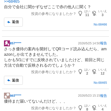
>>
68465
示
自分で会社に聞かずなぜここで赤の他人に聞く？
板
はい
いいえ
投資の参考になりましたか？
記
11
3
事
返信
No.
68466
報告
857*****
2026/5/25 14:50
掲
さっき優待の案内を開封して
QRコード
読み込んだら、am
示
azonしか出てきませんでした。
板
しかも5/1にすでに反映されていましたけど、前回と同じ
記
方法で自動で反映されるのでしょうか？
事
はい
いいえ
投資の参考になりましたか？
2
12
返信
No.
68465
報告
bb3*****
2026/5/23 15:15
掲
優待まだ届いてないんだけど、、、
示
はい
いいえ
投資の参考になりましたか？
板
8
4