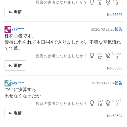
投資の参考になりましたか？
板
8
3
記
返信
No.
68506
事
報告
a7a*****
2026/7/3 21:30
掲
株初心者です。
示
優待に釣られて本日444で入りましたが、不穏な空気流れ
板
てて草。
記
はい
いいえ
投資の参考になりましたか？
事
37
4
返信
No.
68505
報告
yay*****
2026/7/3 21:04
掲
ついに決算すら
示
出せなくなったか
板
はい
いいえ
投資の参考になりましたか？
記
14
3
事
返信
No.
68504