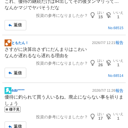
これ、優待の継続だけは
IR
出してその後ダンマリって…
示
なんかマジでヤバそうだな
板
はい
いいえ
投資の参考になりましたか？
記
15
1
事
返信
No.
68515
報告
ともたん！
2026/7/7 12:21
掲
さすがに決算出さずにだんまりはこわい
示
なんか遅れるなら遅れる理由を
板
はい
いいえ
投資の参考になりましたか？
記
26
1
事
返信
No.
68514
報告
4db*****
2026/7/7 11:26
掲
優待に釣られて買う人いるね。廃止にならない事を祈りま
示
しょう
板
様子見
記
はい
いいえ
投資の参考になりましたか？
事
17
1
返信