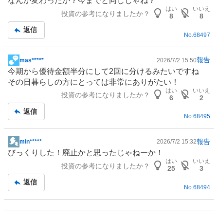
なんか変わったか？今までと同じじゃね？
板
はい
いいえ
投資の参考になりましたか？
記
8
8
事
返信
No.
68497
報告
mas*****
2026/7/2 15:50
掲
今期から優待金額半分にして2回に分けるみたいですね
示
その日暮らしの方にとっては非常にありがたい！
板
はい
いいえ
投資の参考になりましたか？
記
6
2
事
返信
No.
68495
報告
min*****
2026/7/2 15:32
掲
びっくりした！廃止かと思ったじゃねーか！
示
はい
いいえ
投資の参考になりましたか？
板
25
3
記
返信
No.
68494
事