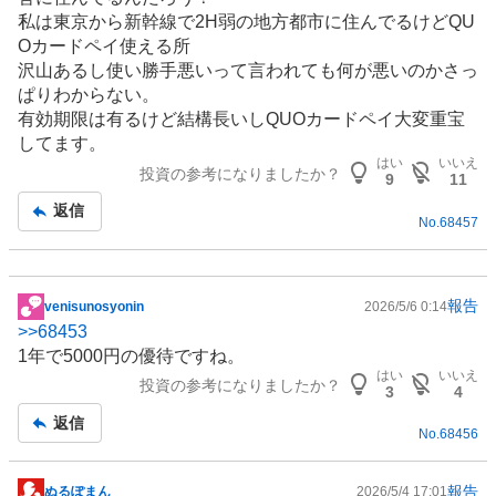
板
私は東京から新幹線で2H弱の地方都市に住んでるけどQU
記
Oカードペイ使える所
事
沢山あるし使い勝手悪いって言われても何が悪いのかさっ
ぱりわからない。
有効期限は有るけど結構長いしQUOカードペイ大変重宝
してます。
はい
いいえ
投資の参考になりましたか？
9
11
返信
No.
68457
報告
venisunosyonin
2026/5/6 0:14
掲
>>
68453
示
1年で5000円の優待ですね。
板
はい
いいえ
投資の参考になりましたか？
記
3
4
事
返信
No.
68456
報告
ぬるぽまん
2026/5/4 17:01