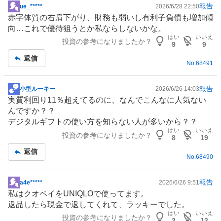
報告
ue_*****
2026/6/28 22:50
掲
赤字体質の右肩下がり、財務も弱いし有利子負債も増加傾
示
向…これで優待狙うとか私ならしないかな。
板
はい
いいえ
投資の参考になりましたか？
記
9
9
事
返信
No.
68491
報告
小型ルーキー
2026/6/26 14:03
掲
実質利回り11％超えてるのに、なんでこんなに人気ない
示
んですか？？
板
デジタルギフトの使い方を知らない人が多いから？？
記
はい
いいえ
投資の参考になりましたか？
事
8
19
返信
No.
68490
報告
a4e*****
2026/6/26 9:51
掲
私はクオペイをUNIQLOで使ってます。
示
返品したら現金で返してくれて、ラッキーでした。
板
はい
いいえ
投資の参考になりましたか？
記
2
13