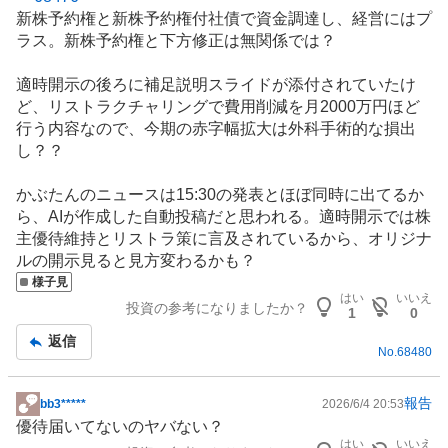
示
新株予約権と新株予約権付社債で資金調達し、経営にはプ
板
ラス。新株予約権と下方修正は無関係では？
記
事
適時開示の後ろに補足説明スライドが添付されていたけ
ど、リストラクチャリングで費用削減を月2000万円ほど
行う内容なので、今期の赤字幅拡大は外科手術的な損出
し？？
かぶたんのニュースは15:30の発表とほぼ同時に出てるか
ら、AIが作成した自動投稿だと思われる。適時開示では
株
主優待
維持とリストラ策に言及されているから、オリジナ
ルの開示見ると見方変わるかも？
様子見
はい
いいえ
投資の参考になりましたか？
1
0
返信
No.
68480
報告
bb3*****
2026/6/4 20:53
掲
優待届いてないのヤバない？
示
はい
いいえ