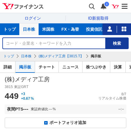
i
ログイン
ID新規取得
主
トップ
日本株
米国株
FX・為替
投資信託
ニュース
な
サ
銘
検索
ー
柄
ビ
を
トップ
日本株
(株)メディア工房【3815.T】
掲示板
ス
検
索
詳細
掲示板
チャート
ニュース
株つぶやき
決算
(株)メディア工房
3815
東証GRT
449
+3
8/7
リアルタイム株価
+0.67
%
---
夜間PTS
東証終値比
---
%
--:--
ポートフォリオ追加