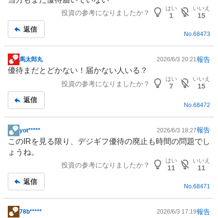
示
はい
いいえ
投資の参考になりましたか？
板
1
15
記
返信
No.
68473
事
報告
馬太郎丸
2026/6/3 20:21
掲
優待まだとどかない！届かない人いる？
示
はい
いいえ
投資の参考になりましたか？
板
7
15
記
返信
No.
68472
事
報告
yot*****
2026/6/3 18:27
掲
この
IR
を見る限り、デジギフ優待の廃止も時間の問題でし
示
ょうね。
板
はい
いいえ
投資の参考になりましたか？
記
11
11
事
返信
No.
68471
報告
78b*****
2026/6/3 17:19
掲