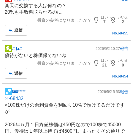
掲
楽天に交換する人は何なの？
示
20%も手数料取られるのに
板
はい
いいえ
投資の参考になりましたか？
記
7
2
事
返信
No.
68455
報告
こねこ
2026/5/2 10:27
掲
優待がないと株価保てないね
示
はい
いいえ
投資の参考になりましたか？
板
21
0
記
返信
No.
68454
事
報告
868*****
2026/5/2 5:53
掲
>>
68432
示
>100株だけの余剰資金を利回り10%で預けてるだけです
板
が
記
事
2026年５月１日終値株価は450円なので100株で45000
円、優待は１年以上持てば4500円。まったくその通りで