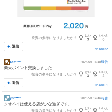
はい
いいえ
投資の参考になりましたか？
3
0
返信
No.
68452
報告
6ab*****
2026/5/1 14:48
掲
楽天ポイント交換しました
示
はい
いいえ
投資の参考になりましたか？
板
3
2
記
返信
No.
68451
事
報告
yot*****
2026/5/1 14:46
掲
クオペイは使える店が少な過ぎです。
示
はい
いいえ
投資の参考になりましたか？
板