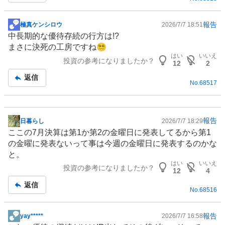
事
報告
極真ケンシロウ
2026/7/7 18:51
掲
中長期的な優待存続の行方は!?
示
まさに決死の工房ですね😵‍💫
板
はい
いいえ
投資の参考になりましたか？
記
12
2
事
返信
No.
68517
報告
日暮らし
2026/7/7 18:29
掲
ここの7月決算は第1か第2の金曜日に発表してるから第1
示
の金曜に発表ないって事は今週の金曜日に発表するのかな
板
と。
記
はい
いいえ
投資の参考になりましたか？
事
12
4
返信
No.
68516
報告
yay*****
2026/7/7 16:58
掲