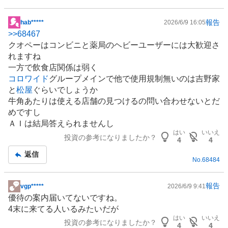
報告
hab*****
2026/6/9 16:05
掲
>>
68467
示
クオペーはコンビニと薬局のヘビーユーザーには大歓迎さ
板
れますね
記
一方で飲食店関係は弱く
事
コロワイド
グループメインで他で使用規制無いのは吉野家
と
松屋
ぐらいでしょうか
牛角あたりは使える店舗の見つけるの問い合わせないとだ
めですし
ＡＩは結局答えられませんし
はい
いいえ
投資の参考になりましたか？
4
4
返信
No.
68484
報告
vgp*****
2026/6/9 9:41
掲
優待の案内届いてないですね。
示
4末に来てる人いるみたいだが
板
はい
いいえ
投資の参考になりましたか？
記
4
4