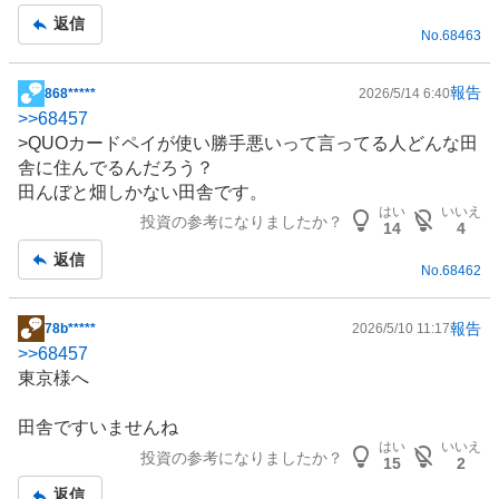
記
返信
No.
68463
事
報告
868*****
2026/5/14 6:40
掲
>>
68457
示
>QUOカードペイが使い勝手悪いって言ってる人どんな田
板
舎に住んでるんだろう？
記
田んぼと畑しかない田舎です。
事
はい
いいえ
投資の参考になりましたか？
14
4
返信
No.
68462
報告
78b*****
2026/5/10 11:17
掲
>>
68457
示
東京様へ
板
記
田舎ですいませんね
事
はい
いいえ
投資の参考になりましたか？
15
2
返信