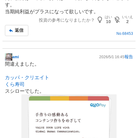
す。
当期純利益がプラスになって欲しいです。
はい
いいえ
投資の参考になりましたか？
10
2
返信
No.
68453
報告
ami
2026/5/1 16:45
掲
間違えました。
示
板
カッパ・クリエイト
記
くら寿司
事
スシローでした。