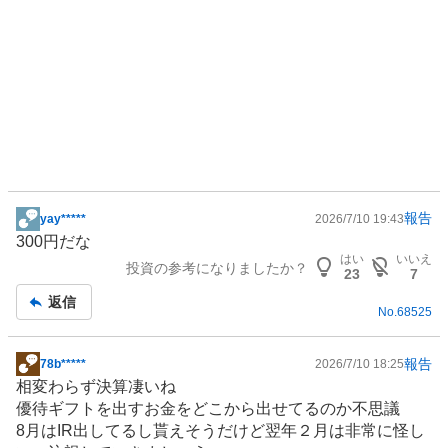
報告
yay*****
2026/7/10 19:43
掲
300円だな
示
はい
いいえ
投資の参考になりましたか？
板
23
7
記
返信
No.
68525
事
報告
78b*****
2026/7/10 18:25
掲
相変わらず決算凄いね
示
優待ギフトを出すお金をどこから出せてるのか不思議
板
8月は
IR
出してるし貰えそうだけど翌年２月は非常に怪し
記