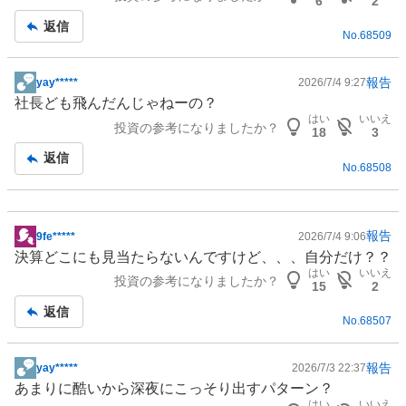
6
2
記
返信
No.
68509
事
報告
yay*****
2026/7/4 9:27
掲
社長ども飛んだんじゃねーの？
示
はい
いいえ
投資の参考になりましたか？
板
18
3
記
返信
No.
68508
事
報告
9fe*****
2026/7/4 9:06
掲
決算どこにも見当たらないんですけど、、、自分だけ？？
示
はい
いいえ
投資の参考になりましたか？
板
15
2
記
返信
No.
68507
事
報告
yay*****
2026/7/3 22:37
掲
あまりに酷いから深夜にこっそり出すパターン？
示
はい
いいえ