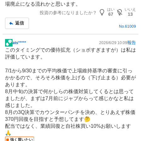
場廃止になる流れかと思います。
はい
いいえ
投資の参考になりましたか？
67
13
返信
No.
61009
報告
ats*****
2026/6/29 10:09
掲
このタイミングでの優待拡充（ショボすぎますが）は私は
示
評価しています。
板
記
7/1から9/30までの平均株価で上場維持基準の審査に引っ
事
かかるので、そろそろ株価を上げる（下げ止まる）必要が
あります。
8月中旬の決算で何かしらの株価対策してくるとは思って
ましたが、まずは7月前にジャブからって感じかなと私は
感じました。
8月の3Q決算でカウンターパンチを決め、とりあえず株価
370円回復を目指すと予想してます🤔
配当ではなく、業績回復と自社株買い10%お願いします
🙏
強く買いたい