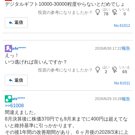
掲
デジタルギフト10000-30000程度やらないとだめでしょ
示
はい
いいえ
投資の参考になりましたか？
板
78
0
記
返信
No.
61012
事
報告
a4e*****
2026/6/30 17:22
掲
えっ！
示
いつ逃げれば良いんですか？
板
はい
いいえ
投資の参考になりましたか？
記
2
65
事
返信
No.
61011
報告
ats*****
2026/6/29 10:28
掲
>>
61008
示
間違えました。
板
8月決算後に株価370円でも9月末までに400円は超えてな
記
いと維持基準に引っかかります。
事
その後1年間の改善期間があり、６ヶ月後の2028/3末に上