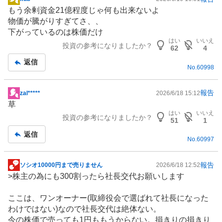
掲
もう余剰資金21億程度じゃ何も出来ないよ
示
物価が騰がりすぎてさ、、
板
下がっているのは株価だけ
記
はい
いいえ
投資の参考になりましたか？
事
62
4
返信
No.
60998
報告
zal*****
2026/6/18 15:12
掲
草
示
はい
いいえ
投資の参考になりましたか？
板
51
1
記
返信
No.
60997
事
報告
ソシオ10000円まで売りません
2026/6/18 12:52
掲
>株主の為にも300割ったら社長交代お願いします
示
板
ここは、ワンオーナー(取締役会で選ばれて社長になった
記
わけではない)なので社長交代は絶体ない。
事
今の株価で売っても1円ももうからない。損きりの損きり