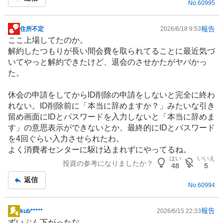
No.
60995
事
報告
住所不定
2026/6/18 9:53
掲
ここ上場してたのか。
示
解約したつもりが長い間会費を取られてることに最近気づ
板
いてやっと解約できたけど、退会のさせかたがヤバかっ
記
た。
事
休会の申請をしてからID削除の申請をしないと完全に終わ
れない。ID削除前に「本当に辞めますか？」みたいな引き
留め画面にIDとパスワードを入力しないと「本当に辞めま
す」の意思表示ができないとか、最終的にIDとパスワード
を4回ぐらい入力させられたわ。
よく消費者センターに駆け込まれずにやってるね。
はい
いいえ
投資の参考になりましたか？
48
5
返信
No.
60994
報告
kub*****
2026/6/15 22:33
掲
ずいぶん下がったな