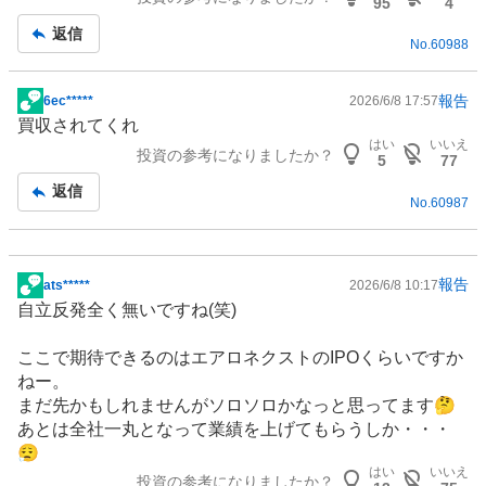
95
4
返信
No.
60988
報告
6ec*****
2026/6/8 17:57
掲
買収されてくれ
示
はい
いいえ
投資の参考になりましたか？
板
5
77
記
返信
No.
60987
事
報告
ats*****
2026/6/8 10:17
掲
自立反発全く無いですね(笑)
示
板
ここで期待できるのはエアロネクストのIPOくらいですか
記
ねー。
事
まだ先かもしれませんがソロソロかなっと思ってます🤔
あとは全社一丸となって業績を上げてもらうしか・・・
😮‍💨
はい
いいえ
投資の参考になりましたか？