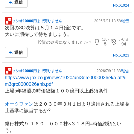
返信
No.
61024
報告
ソシオ10000円まで売りません
2026/7/21 13:58
掲
次回の3Q決算は８月１４日(金)です。
示
大いに期待して待ちましょう。
板
はい
いいえ
投資の参考になりましたか？
記
5
94
事
返信
No.
61023
報告
ソシオ10000円まで売りません
2026/7/9 11:33
掲
https://www.jpx.co.jp/news/1020/um3qrc0000026eka-att/u
示
m3qrc0000026enb.pdf
板
上場5年経過の時価総額１００億円以上必須条件
記
事
オークファン
は２０３０年３月１日より適用される上場廃
止基準に該当するか?
発行株式９.１６０．０００株×３１８円=時価総額とい
う。