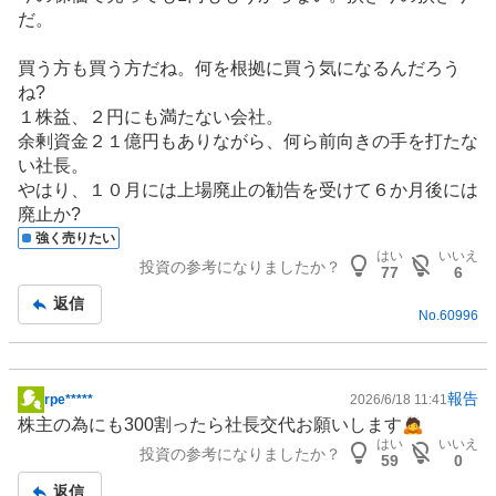
だ。
買う方も買う方だね。何を根拠に買う気になるんだろう
ね?
１株益、２円にも満たない会社。
余剰資金２１億円もありながら、何ら前向きの手を打たな
い社長。
やはり、１０月には上場廃止の勧告を受けて６か月後には
廃止か?
強く売りたい
はい
いいえ
投資の参考になりましたか？
77
6
返信
No.
60996
報告
rpe*****
2026/6/18 11:41
掲
株主の為にも300割ったら社長交代お願いします🙇
示
はい
いいえ
投資の参考になりましたか？
板
59
0
記
返信