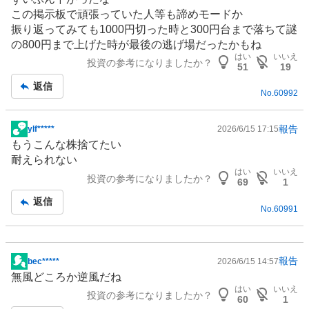
示
この掲示板で頑張っていた人等も諦めモードか
板
振り返ってみても1000円切った時と300円台まで落ちて謎
記
の800円まで上げた時が最後の逃げ場だったかもね
事
はい
いいえ
投資の参考になりましたか？
51
19
返信
No.
60992
報告
ylf*****
2026/6/15 17:15
掲
もうこんな株捨てたい
示
耐えられない
板
はい
いいえ
投資の参考になりましたか？
記
69
1
事
返信
No.
60991
報告
bec*****
2026/6/15 14:57
掲
無風どころか逆風だね
示
はい
いいえ
投資の参考になりましたか？
板
60
1