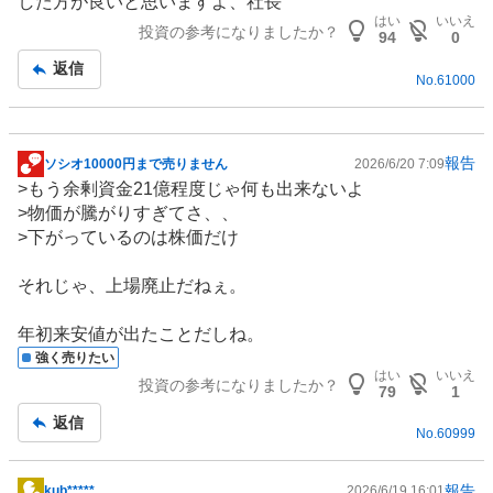
した方が良いと思いますよ、社長
はい
いいえ
投資の参考になりましたか？
94
0
返信
No.
61000
報告
ソシオ10000円まで売りません
2026/6/20 7:09
掲
>もう余剰資金21億程度じゃ何も出来ないよ
示
>物価が騰がりすぎてさ、、
板
>下がっているのは株価だけ
記
事
それじゃ、上場廃止だねぇ。
年初来安値が出たことだしね。
強く売りたい
はい
いいえ
投資の参考になりましたか？
79
1
返信
No.
60999
報告
kub*****
2026/6/19 16:01