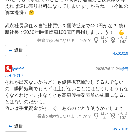
えれば逆に売り材料になってしまいますからねー（今回の
資本提携）🤔
武永社長辞任＆自社株買い＆優待拡充で420円かな？(笑)
新社長で2030年時価総額100億円目指しましょう！！💪
はい
いいえ
投資の参考になりましたか？
12
142
返信
No.
61019
報告
jya*****
2026/7/6 11:24
掲
>>
61017
示
それが出来ないからどこも優待拡充新設してるんでない
板
の。瞬間短期でもまずは上げないことにはどうしようもな
記
くなるわけで。少なくとも高額優待発表前の株価になるこ
事
とはないのだから。
救いは手元資金がそこそこあるのでどう使うかでしょう
はい
いいえ
投資の参考になりましたか？
4
132
返信
No.
61018