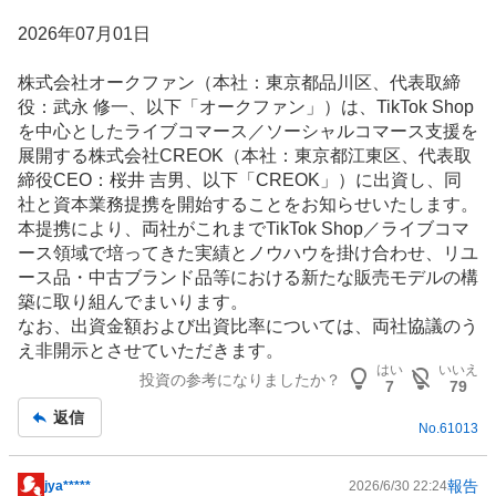
2026年07月01日
株式会社オークファン（本社：東京都品川区、代表取締
役：武永 修一、以下「オークファン」）は、
TikTok Shop
を中心としたライブコマース／ソーシャルコマース支援を
展開する株式会社CREOK（本社：東京都江東区、代表取
締役CEO：桜井 吉男、以下「CREOK」）に出資し、同
社と資本業務提携を開始することをお知らせいたします。
本提携により、両社がこれまでTikTok Shop／ライブコマ
ース領域で培ってきた実績とノウハウを掛け合わせ、リユ
ース品・中古
ブランド品
等における新たな販売モデルの構
築に取り組んでまいります。
なお、出資金額および出資比率については、両社協議のう
え非開示とさせていただきます。
はい
いいえ
投資の参考になりましたか？
7
79
返信
No.
61013
報告
jya*****
2026/6/30 22:24