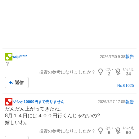
報告
wdp*****
2026/7/30 9:38
掲
？
示
はい
いいえ
投資の参考になりましたか？
板
2
34
記
返信
No.
61025
事
報告
ソシオ10000円まで売りません
2026/7/27 17:05
掲
だんだん上がってきたね。
示
8月１４日には４００円行くんじゃないの?
板
嬉しいわ。
記
はい
いいえ
投資の参考になりましたか？
事
6
60