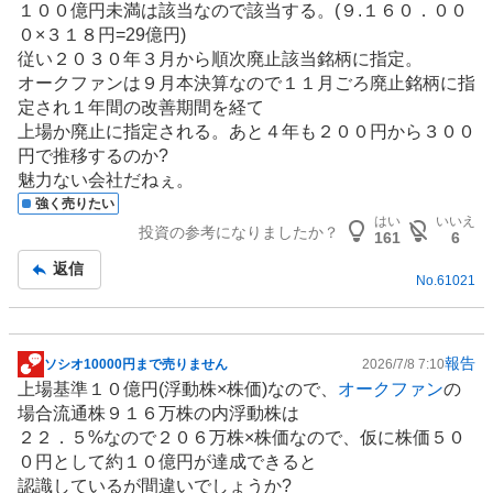
１００億円未満は該当なので該当する。(９.１６０．００
０×３１８円=29億円)
従い２０３０年３月から順次廃止該当銘柄に指定。
オークファンは９月本決算なので１１月ごろ廃止銘柄に指
定され１年間の改善期間を経て
上場か廃止に指定される。あと４年も２００円から３００
円で推移するのか?
魅力ない会社だねぇ。
強く売りたい
はい
いいえ
投資の参考になりましたか？
161
6
返信
No.
61021
報告
ソシオ10000円まで売りません
2026/7/8 7:10
掲
上場基準１０億円(浮動株×株価)なので、
オークファン
の
示
場合流通株９１６万株の内浮動株は
板
２２．５%なので２０６万株×株価なので、仮に株価５０
記
０円として約１０億円が達成できると
事
認識しているが間違いでしょうか?