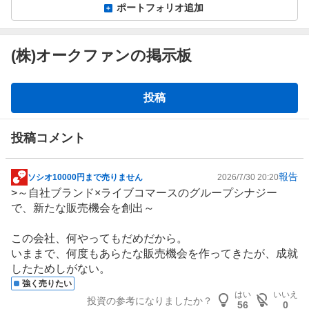
ポートフォリオ追加
(株)オークファンの掲示板
掲
投稿
示
板
投稿コメント
報告
ソシオ10000円まで売りません
2026/7/30 20:20
掲
>～自社ブランド×
ライブコマース
のグループシナジー
示
で、新たな販売機会を創出～
板
記
この会社、何やってもだめだから。
事
いままで、何度もあらたな販売機会を作ってきたが、成就
したためしがない。
強く売りたい
はい
いいえ
投資の参考になりましたか？
56
0