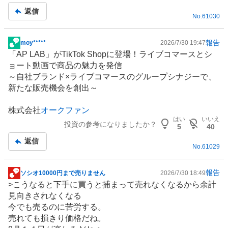
返信
No.
61030
報告
moy*****
2026/7/30 19:47
掲
「AP LAB」が
TikTok Shop
に登場！
ライブコマース
とシ
示
ョート動画で商品の魅力を発信
板
～自社ブランド×ライブコマースのグループシナジーで、
記
新たな販売機会を創出～
事
株式会社
オークファン
はい
いいえ
投資の参考になりましたか？
5
40
返信
No.
61029
報告
ソシオ10000円まで売りません
2026/7/30 18:49
掲
>こうなると下手に買うと捕まって売れなくなるから余計
示
見向きされなくなる
板
今でも売るのに苦労する。
記
売れても損きり価格だね。
事