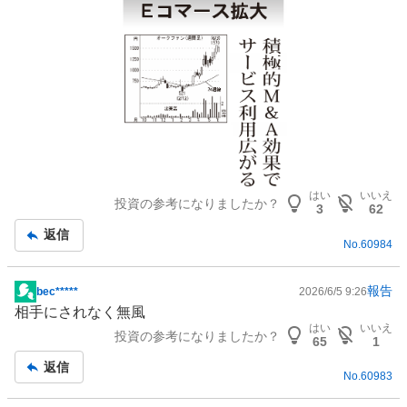
はい
いいえ
投資の参考になりましたか？
3
62
返信
No.
60984
報告
bec*****
2026/6/5 9:26
掲
相手にされなく無風
示
はい
いいえ
投資の参考になりましたか？
板
65
1
記
返信
No.
60983
事