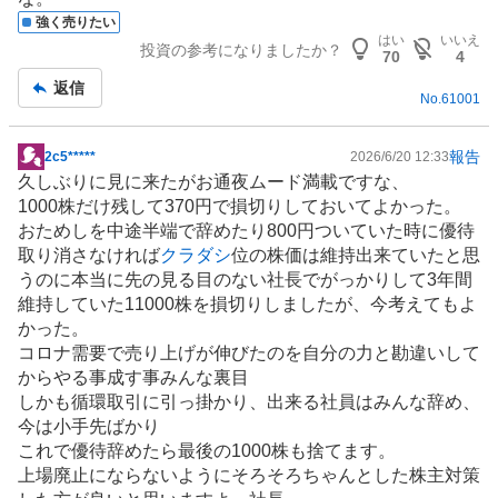
強く売りたい
はい
いいえ
投資の参考になりましたか？
70
4
返信
No.
61001
報告
2c5*****
2026/6/20 12:33
掲
久しぶりに見に来たがお通夜ムード満載ですな、
示
1000株だけ残して370円で損切りしておいてよかった。
板
おためしを中途半端で辞めたり800円ついていた時に優待
記
取り消さなければ
クラダシ
位の株価は維持出来ていたと思
事
うのに本当に先の見る目のない社長でがっかりして3年間
維持していた11000株を損切りしましたが、今考えてもよ
かった。
コロナ需要で売り上げが伸びたのを自分の力と勘違いして
からやる事成す事みんな裏目
しかも循環取引に引っ掛かり、出来る社員はみんな辞め、
今は小手先ばかり
これで優待辞めたら最後の1000株も捨てます。
上場廃止にならないようにそろそろちゃんとした株主対策