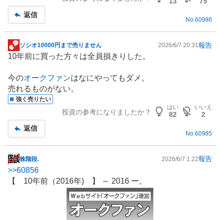
13
75
返信
No.
60986
報告
ソシオ10000円まで売りません
2026/6/7 20:31
掲
10年前に買った方々は全員損きりした。
示
板
今の
オークファン
はなにやってもダメ。
記
売れるものがない。
事
強く売りたい
はい
いいえ
投資の参考になりましたか？
82
2
返信
No.
60985
報告
株階段.
2026/6/7 1:22
掲
>>
60856
示
【 10年前（2016年) 】 ～ 2016 ー。
板
記
事