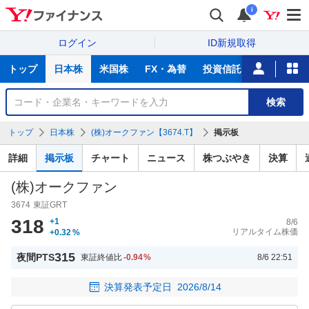
i
ログイン
ID新規取得
主
トップ
日本株
米国株
FX・為替
投資信託
ニュース
な
サ
銘
検索
ー
柄
ビ
を
トップ
日本株
(株)オークファン【3674.T】
掲示板
ス
検
索
詳細
掲示板
チャート
ニュース
株つぶやき
決算
(株)オークファン
3674
東証GRT
318
+1
8/6
リアルタイム株価
+0.32
%
315
夜間PTS
東証終値比
-0.94
%
8/6 22:51
決算発表予定日
2026/8/14