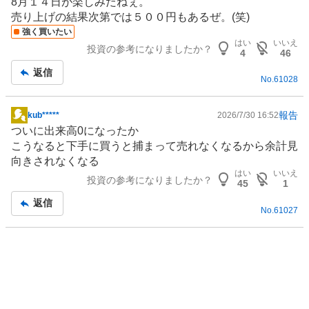
8月１４日が楽しみだねぇ。
売り上げの結果次第では５００円もあるぜ。(笑)
強く買いたい
はい
いいえ
投資の参考になりましたか？
4
46
返信
No.
61028
報告
kub*****
2026/7/30 16:52
掲
ついに出来高0になったか
示
こうなると下手に買うと捕まって売れなくなるから余計見
板
向きされなくなる
記
はい
いいえ
投資の参考になりましたか？
事
45
1
返信
No.
61027