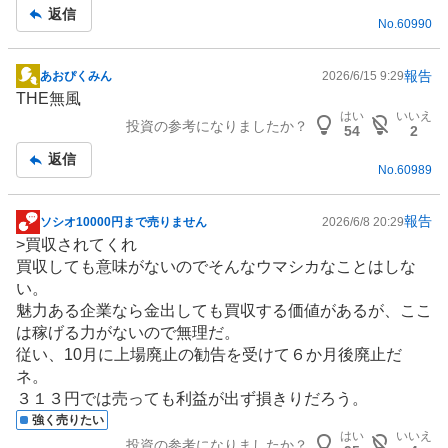
記
返信
No.
60990
事
報告
あおぴくみん
2026/6/15 9:29
掲
THE無風
示
はい
いいえ
投資の参考になりましたか？
板
54
2
記
返信
No.
60989
事
報告
ソシオ10000円まで売りません
2026/6/8 20:29
掲
>買収されてくれ
示
買収しても意味がないのでそんなウマシカなことはしな
板
い。
記
魅力ある企業なら金出しても買収する価値があるが、ここ
事
は稼げる力がないので無理だ。
従い、10月に上場廃止の勧告を受けて６か月後廃止だ
ネ。
３１３円では売っても利益が出ず損きりだろう。
強く売りたい
はい
いいえ
投資の参考になりましたか？