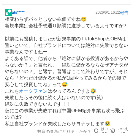
報告
ats*****
2026/6/1 16:22
掲
相変わらずパッとしない株価ですね😵‍💫
示
新規事業は会社予想通り順調に進捗しているようですが?
板
記
以前にも投稿しましたが新規事業のTikTokShopと
OEM
は
事
置いといて、自社ブランドについては絶対に失敗できない
事業なんですよねー。
よくある話で、他者から『絶対に儲かる投資があるからや
らないか？』と言われ、「絶対に儲かるならなぜアナタが
やらないの？」と返す。普通はここで終わりですが、それ
なら『どれだけ儲かるか私が1回やってみるからその後で
安心して投資してね』って😅
これを
オークファン
はやってるんですよ🤣
失敗したらその後に続く人はいないのです(笑)
絶対に失敗できないんです！！
仮にこの事業が失敗すれば
中国
OEM紹介事業も吹っ飛ぶ
のでは?
私は自社ブランドが失敗したらサヨナラします😢
はい
いいえ
投資の参考になりましたか？