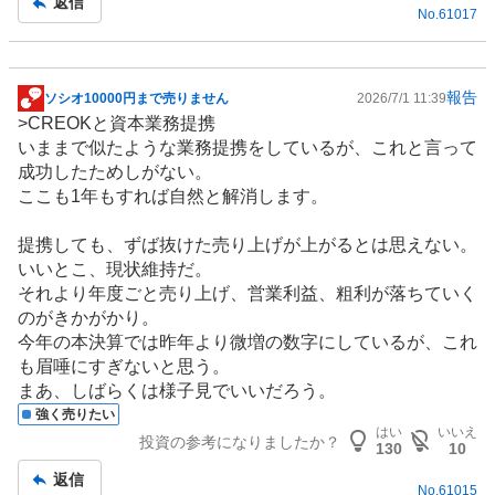
返信
No.
61017
報告
ソシオ10000円まで売りません
2026/7/1 11:39
掲
>CREOKと資本業務提携
示
いままで似たような業務提携をしているが、これと言って
板
成功したためしがない。
記
ここも1年もすれば自然と解消します。
事
提携しても、ずば抜けた売り上げが上がるとは思えない。
いいとこ、現状維持だ。
それより年度ごと売り上げ、営業利益、粗利が落ちていく
のがきかがかり。
今年の本決算では昨年より微増の数字にしているが、これ
も眉唾にすぎないと思う。
まあ、しばらくは様子見でいいだろう。
強く売りたい
はい
いいえ
投資の参考になりましたか？
130
10
返信
No.
61015