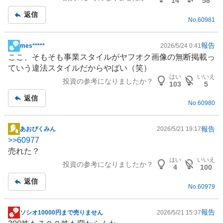
14
58
返信
No.
60981
報告
mes*****
2026/5/24 0:41
掲
ここ、そもそも事業スタイルがヤフオク画像の無断掲載っ
示
ていう違法スタイルだからやばい（笑）
板
はい
いいえ
投資の参考になりましたか？
記
103
5
事
返信
No.
60980
報告
あおぴくみん
2026/5/21 19:17
掲
>>
60977
示
売れた？
板
はい
いいえ
投資の参考になりましたか？
記
4
100
事
返信
No.
60979
報告
ソシオ10000円まで売りません
2026/5/21 15:37
掲