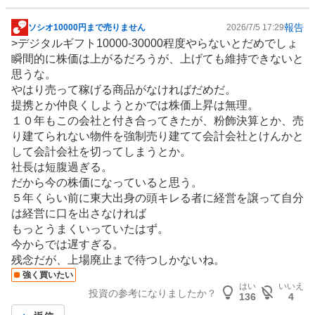
報告
ソシオ10000円まで売りません
2026/7/5 17:29
掲
>デジタルギフト10000-30000程度やらないとだめでしょ
示
瞬間的に株価は上がるだろうが、上げても維持できないと
板
思うな。
記
やはり売って稼げる商品がなければだめだ。
事
提携とか仲良くしようとかでは株価上昇は無理。
１０年もこの会社と付き合ってきたが、粉飾決算とか、売
り建てられない物件を強制売り建てて会計会社とけんかと
して会計会社を切ってしまうとか。
社長は短腹過ぎる。
だから今の株価になっていると思う。
５年くらい前に東大出身の頭キレる者に経営を譲って自分
は経営に口を出さなければ
もっとうまくいっていたはず。
今からでは遅すぎる。
残念だが、上場廃止まで待つしかないね。
強く買いたい
はい
いいえ
投資の参考になりましたか？
136
4