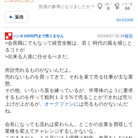
はい
いいえ
投資の参考になりましたか？
8
66
返信
No.
61008
報告
ソシオ10000円まで売りません
2026/6/27 20:38
掲
>会長職にでもなって経営全般は、若く 時代の風を感じと
示
るコトが
板
>出来る人達に任せるべきだ。
記
事
所詮売れるものがないんだよ。
売れないものを買ってきて、それを束て売る仕事が主な業
態。
その他、いろいろ策を練っているが、
半導体
のように要求
するものを作って粗利１２５%で売ることができれば売り
上げが上がるが、
オークファン
には売るものがないんだ
ね。
会長になっても流れは変わらん。とこかの企業を買収して
業種を変えてチャレンジするしかないな。
このままだと、１０月には上場廃止勧告、改善をしなけれ