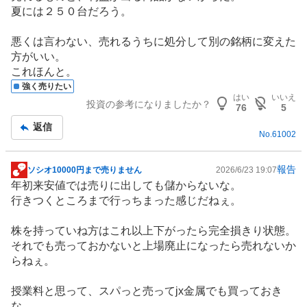
事
夏には２５０台だろう。
悪くは言わない、売れるうちに処分して別の銘柄に変えた
方がいい。
これほんと。
強く売りたい
はい
いいえ
投資の参考になりましたか？
76
5
返信
No.
61002
報告
ソシオ10000円まで売りません
2026/6/23 19:07
掲
年初来安値では売りに出しても儲からないな。
示
行きつくところまで行っちまった感じだねぇ。
板
記
株を持っていね方はこれ以上下がったら完全損きり状態。
事
それでも売っておかないと上場廃止になったら売れないか
らねぇ。
授業料と思って、スパっと売ってjx金属でも買っておき
な。