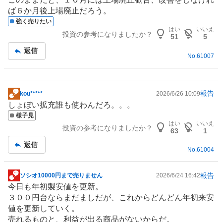
ば６か月後上場廃止だろう。
強く売りたい
はい
いいえ
投資の参考になりましたか？
51
5
返信
No.
61007
報告
kou*****
2026/6/26 10:09
掲
しょぼい拡充誰も使わんだろ。。。
示
様子見
板
はい
いいえ
投資の参考になりましたか？
記
63
1
事
返信
No.
61004
報告
ソシオ10000円まで売りません
2026/6/24 16:42
掲
今日も年初製安値を更新。
示
３００円台ならまだましだが、これからどんどん年初来安
板
値を更新していく。
記
売れるものと、利益が出る商品がないからだ。