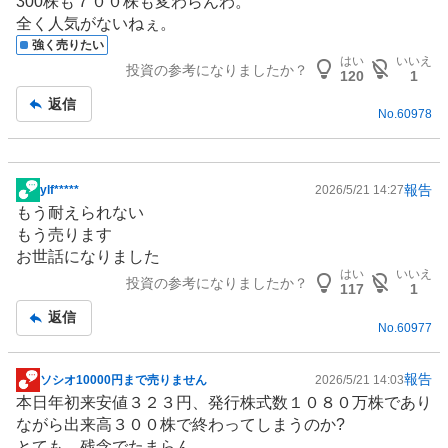
300株も７００株も変わらんわ。
示
全く人気がないねぇ。
板
強く売りたい
記
はい
いいえ
投資の参考になりましたか？
事
120
1
返信
No.
60978
報告
ylf*****
2026/5/21 14:27
掲
もう耐えられない
示
もう売ります
板
お世話になりました
記
はい
いいえ
投資の参考になりましたか？
事
117
1
返信
No.
60977
報告
ソシオ10000円まで売りません
2026/5/21 14:03
掲
本日年初来安値３２３円、発行株式数１０８０万株であり
示
ながら出来高３００株で終わってしまうのか?
板
とても、残念でたまらん。