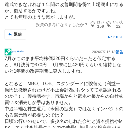
達成できなければ１年間の改善期間を得て上場廃止になる
か、復活するかですよね。
とても無理のような気がしますが。
はい
いいえ
投資の参考になりましたか？
159
12
返信
No.
61020
報告
ats*****
2026/7/7 16:18
掲
7月がこのまま平均株価320円くらいだったと仮定する
示
と、8月決算で370円、9月末には420円くらいを維持しな
板
いと1年間の改善期間に突入しますね。
記
事
となると、MBO、TOB、スタンダードに鞍替え（利益一
億円は撤廃されたけど不正会計2回もやってて承認される
のか？）、優待増やす、市場からと武永社長からの自社株
買い＆消去しか手はありません。
中途半端な株主還元（今回の拡充）ではなくインパクトの
ある還元策が必要なのでは？
日頃の行いのせいで、多少名のしれた会社と資本提携やM
&Aしても武永社長のもとでの成長は無理だと投資家が考