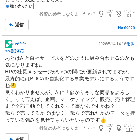
記
強く売りたい
事
はい
いいえ
投資の参考になりましたか？
9
61
返信
No.
60976
報告
ats*****
2026/5/14 14:16
掲
>>
60972
示
あとはAIと自社サービスをどのように組み合わせるのかも
板
気になりますね。
記
HPの社長メッセージがいつの間にか更新されてますが、
事
最終的にはPDCAを自動化する事業モデルにするようです
ね🤔
良くわかりませんが、AIに「儲かりそうな商品をよろし
く」って言えば、企画、
マーケティング
、販売、売上管理
まで全部自動でしてくれるって事なんですかね？
幾らで売ってるかではなく、幾らで売れたかのデータを持
っている強みを見せてもらいたいものです👍
はい
いいえ
投資の参考になりましたか？
7
111
返信