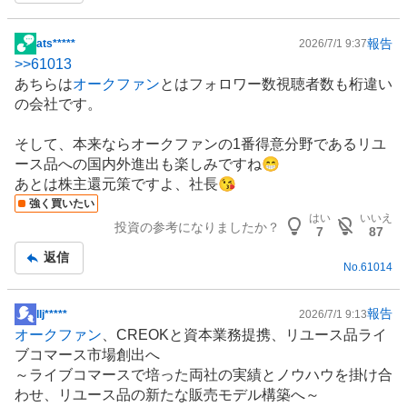
報告
ats*****
2026/7/1 9:37
掲
>>
61013
示
あちらは
オークファン
とはフォロワー数視聴者数も桁違い
板
の会社です。
記
事
そして、本来ならオークファンの1番得意分野である
リユ
ース
品への国内外進出も楽しみですね😁
あとは株主還元策ですよ、社長😘
強く買いたい
はい
いいえ
投資の参考になりましたか？
7
87
返信
No.
61014
報告
​Ilj*****
2026/7/1 9:13
掲
オークファン
、CREOKと資本業務提携、
リユース
品
ライ
示
ブコマース
市場創出へ
板
～ライブコマースで培った両社の実績とノウハウを掛け合
記
わせ、リユース品の新たな販売モデル構築へ～
事