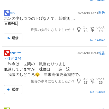
No.
194078
報告
feru
2026/6/19 13:41
掲
ホンの少しづつの下げなんで、影響無し。
示
様子見
板
はい
いいえ
投資の参考になりましたか？
記
13
13
事
返信
No.
194076
報告
chw*****
2026/6/18 10:41
掲
>>
194074
示
昨今は 世間の 風当たりつよし
板
低迷していますが 株価は 一進一退
記
我慢のしどころ😣 年末高値更新期待で。
事
はい
いいえ
投資の参考になりましたか？
27
25
返信
No.
194075