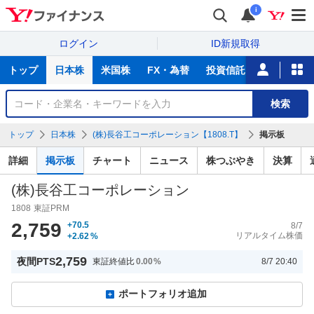
i
ログイン
ID新規取得
主
トップ
日本株
米国株
FX・為替
投資信託
ニュース
な
サ
銘
検索
ー
柄
ビ
を
トップ
日本株
(株)長谷工コーポレーション【1808.T】
掲示板
ス
検
索
詳細
掲示板
チャート
ニュース
株つぶやき
決算
(株)長谷工コーポレーション
1808
東証PRM
2,759
+70.5
8/7
リアルタイム株価
+2.62
%
2,759
夜間PTS
東証終値比
0.00
%
8/7 20:40
ポートフォリオ追加