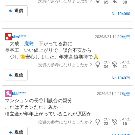
投資の参考になりましたか？
65
38
返信
No.
194080
報告
chw*****
2026/6/21 14:50
掲
大成
鹿島
下がってる割に
示
長谷工 いい値上がりで 談合不安から
板
少し🤏安心しました。年末高値期待で🙏
記
はい
いいえ
投資の参考になりましたか？
事
34
21
返信
No.
194079
報告
bbb*****
2026/6/21 4:47
掲
マンション
の長谷川談合の親分
示
これはアカンたれこみか
板
積立金が年年上がっているこれが原因か
記
はい
いいえ
投資の参考になりましたか？
事
23
15
返信