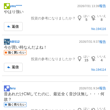
報告
yms*****
2026/7/31 13:39
掲
やはり強い
示
はい
いいえ
投資の参考になりましたか？
板
5
8
記
返信
No.
194116
事
報告
ABS12
2026/7/31 9:37
掲
今が買い時なんだよね！
示
強く買いたい
板
はい
いいえ
投資の参考になりましたか？
記
15
4
事
返信
No.
194114
報告
feru
2026/7/31 9:34
掲
昔あれだけCMしてたのに、最近全く音沙汰無し・・・何
示
故？
板
強く売りたい
記
はい
いいえ