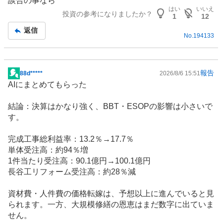
談合の事なら
示
はい
いいえ
投資の参考になりましたか？
板
1
12
記
返信
No.
194133
事
報告
88d*****
2026/8/6 15:51
掲
AIにまとめてもらった
示
板
結論：決算はかなり強く、BBT・ESOPの影響は小さいで
記
す。
事
完成工事総利益率：13.2％→17.7％
単体受注高：約94％増
1件当たり受注高：90.1億円→100.1億円
長谷工
リフォーム
受注高：約28％減
資材費・人件費の価格転嫁は、予想以上に進んでいると見
られます。一方、大規模修繕の恩恵はまだ数字に出ていま
せん。