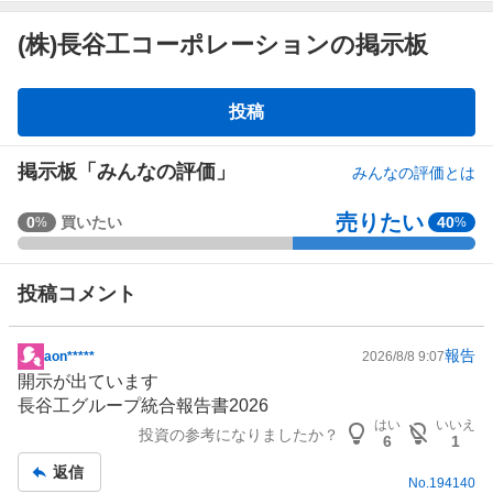
(株)長谷工コーポレーションの掲示板
掲
投稿
示
板
掲示板「みんなの評価」
みんなの評価とは
売りたい
強
0
買いたい
40
%
%
く
買
投稿コメント
い
た
い
報告
aon*****
2026/8/8 9:07
掲
0
開示が出ています
示
%
長谷工グループ統合報告書2026
板
、
はい
いいえ
投資の参考になりましたか？
記
買
6
1
事
い
返信
No.
194140
た