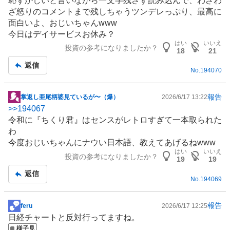
恥ずかしいと言いながら一文字残さず読み込んで、わざわ
板
ざ怒りのコメントまで残しちゃうツンデレっぷり、最高に
記
面白いよ、おじいちゃんwww
事
今日はデイサービスお休み？
はい
いいえ
投資の参考になりましたか？
18
21
返信
No.
194070
報告
掌返し亜尾柄婆見ているが〜（爆）
2026/6/17 13:22
掲
>>
194067
示
令和に『ちくり君』はセンスがレトロすぎて一本取られた
板
わ
記
今度おじいちゃんにナウい日本語、教えてあげるねwww
事
はい
いいえ
投資の参考になりましたか？
19
19
返信
No.
194069
報告
feru
2026/6/17 12:25
掲
日経チャートと反対行ってますね。
示
様子見