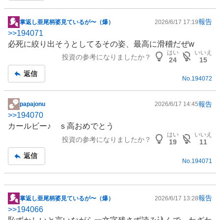
報告
掌返し亜尾柄婆見ているが〜（爆）
2026/6/17 17:19
掲
>>
194071
示
必死に絞り出そうとしてるその姿、最高に滑稽だぜw
板
はい
いいえ
投資の参考になりましたか？
記
24
15
事
返信
No.
194072
報告
papajonu
2026/6/17 14:45
掲
>>
194070
示
カールビー♪ ｓ高おめでとう
板
はい
いいえ
投資の参考になりましたか？
記
19
11
事
返信
No.
194071
報告
掌返し亜尾柄婆見ているが〜（爆）
2026/6/17 13:28
掲
>>
194066
示