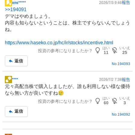
報告
xns*****
2026/7/3 9:46
掲
>>
194091
示
デマはやめましょう。
板
内容も知らないということは、株主ですらないんでしょう
記
ね。
事
https://www.haseko.co.jp/hc/ir/stocks/incentive.html
はい
いいえ
投資の参考になりましたか？
11
25
返信
No.
194093
報告
****
2026/7/2 7:38
掲
元々高配当株で購入しましたが、誰も利用しない様な優待
示
なら無い方が良いですね🥲
板
はい
いいえ
投資の参考になりましたか？
記
60
3
事
返信
No.
194092