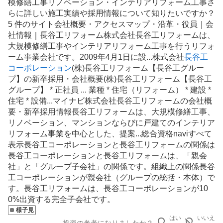
模修繕工事
リノベーション
・
インテリア
リフォーム工事さ
らに詳しい施工実績や採用情報について知りたいですか？
5 件のサイト会社概要・アクセスマップ・沿革・役員｜会
社情報｜長谷工リフォーム株式会社長谷工リフォームは、
大規模修繕工事やインテリアリフォーム工事を行うリフォ
ーム事業会社です。2009年4月1日に設...株式会社
長谷工
コーポレーション
(株)長谷工リフォーム【長谷工グルー
プ】の新卒採用・会社概要(株)長谷工リフォーム【長谷工
グループ】 * 正社員 ... 業種 * 住宅（リフォーム） * 建設 *
住宅 * 設備...マイナビ株式会社長谷工リフォームの会社概
要・新卒採用情報長谷工リフォームは、大規模修繕工事、
リノベーション、マンションならびに戸建てのインテリア
リフォーム事業を中心とした、提案...総合資格naviすべて
表示長谷工コーポレーションと長谷工リフォームの関係は
長谷工コーポレーションと長谷工リフォームは、「親会
社」と「グループ子会社」の関係です。組織上の関係長谷
工コーポレーションが親会社（グループの統括・本体）で
す。長谷工リフォームは、長谷工コーポレーションが10
0%出資する完全子会社です。
様子見
はい
いいえ
投資の参考になりましたか？