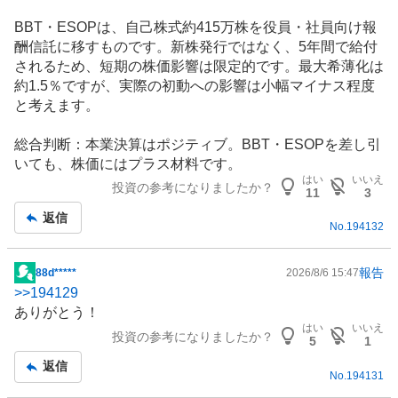
BBT・ESOPは、自己株式約415万株を役員・社員向け報
酬信託に移すものです。新株発行ではなく、5年間で給付
されるため、短期の株価影響は限定的です。最大希薄化は
約1.5％ですが、実際の初動への影響は小幅マイナス程度
と考えます。
総合判断：本業決算はポジティブ。BBT・ESOPを差し引
いても、株価にはプラス材料です。
はい
いいえ
投資の参考になりましたか？
11
3
返信
No.
194132
報告
88d*****
2026/8/6 15:47
掲
>>
194129
示
ありがとう！
板
はい
いいえ
投資の参考になりましたか？
記
5
1
事
返信
No.
194131