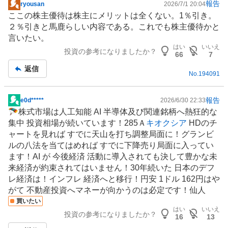
報告
ryousan
2026/7/1 20:04
掲
ここの
株主優待
は株主にメリットは全くない。1％引き。
示
２％引きと馬鹿らしい内容である。これでも株主優待かと
板
言いたい。
記
はい
いいえ
投資の参考になりましたか？
事
66
7
返信
No.
194091
報告
e0d*****
2026/6/30 22:33
掲
🪂
株式市場
は
人工知能
AI
半導体
及び関連銘柄へ熱狂的な
示
集中 投資相場が続いています！285Ａ
キオクシア
HDのチ
板
ャートを見れば すでに天山を打ち調整局面に！グランビ
記
ルの八法を当てはめれば すでに下降売り局面に入ってい
事
ます！AI が 今後経済 活動に導入されても決して豊かな未
来経済が約束されてはいません！30年続いた 日本のデフ
レ経済は！インフレ 経済へと移行！円安 1ドル 162円はや
がて
不動産投資
へマネーが向かうのは必定です！仙人
買いたい
はい
いいえ
投資の参考になりましたか？
16
13