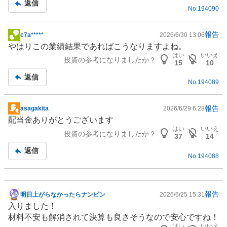
返信
No.
194090
報告
c7a*****
2026/6/30 13:06
掲
やはりこの業績結果であればこうなりますよね。
示
はい
いいえ
投資の参考になりましたか？
板
15
10
記
返信
No.
194089
事
報告
asagakita
2026/6/29 6:28
掲
配当金ありがとうございます
示
はい
いいえ
投資の参考になりましたか？
板
37
14
記
返信
No.
194088
事
報告
明日上がらなかったらナンピン
2026/6/25 15:31
掲
入りました！
示
材料不安も解消されて決算も良さそうなので安心ですね！
板
はい
いいえ