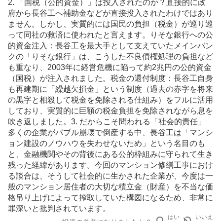
2. 「国税（公的資金）」は投入されたのか？直接的に政
府から長谷工へ補助金などが直接投入されたわけではあり
ません。しかし、実質的には国民の負担（税金）が巡り巡
って同社の救済に使われたと言えます。りそな銀行への公
的資金注入：長谷工を最大手として支えていたメインバン
クの「りそな銀行」は、こうした不良債権処理の負担など
も重なり、2003年に経営危機に陥って約2兆円の公的資金
（国税）が注入されました。税金の還付制度：長谷工自身
も再建期に「繰越欠損金」という制度（過去の赤字を将来
の黒字と相殺して税金を免除される仕組み）をフルに活用
しており、実質的に巨額の税金負担を免除されながら息を
吹き返しました。3. だからこそ問われる「社会的責任」
多くの企業がバブル崩壊で倒産する中、長谷工は「マンシ
ョン建設のノウハウを失わせないため」という名目のも
と、金融機関やその背後にある公的枠組みに守られて生き
残った経緯があります。今回のマンション修繕工事におけ
る談合は、そうして社会的に生かされた企業が、今度は一
般のマンション居住者の大切な積立金（財産）を不当な価
格吊り上げによって搾取していた構図になるため、非常に
罪深いと批判されています。
はい
いいえ