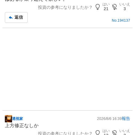
記
売
はい
いいえ
投資の参考になりましたか？
事
21
3
り
た
返信
No.
194137
い
4
0
%
報告
透視家
2026/8/6 16:39
掲
上方修正なしか
示
はい
いいえ
投資の参考になりましたか？
板