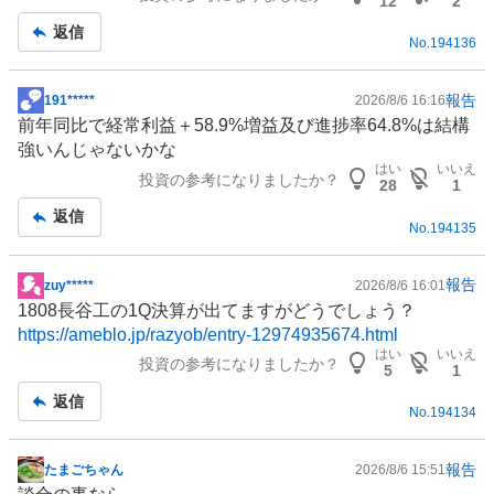
12
2
記
返信
No.
194136
事
報告
191*****
2026/8/6 16:16
掲
前年同比で経常利益＋58.9%増益及び進捗率64.8%は結構
示
強いんじゃないかな
板
はい
いいえ
投資の参考になりましたか？
記
28
1
事
返信
No.
194135
報告
zuy*****
2026/8/6 16:01
掲
1808長谷工の1Q決算が出てますがどうでしょう？
示
https://ameblo.jp/razyob/entry-12974935674.html
板
はい
いいえ
投資の参考になりましたか？
記
5
1
事
返信
No.
194134
報告
たまごちゃん
2026/8/6 15:51
掲