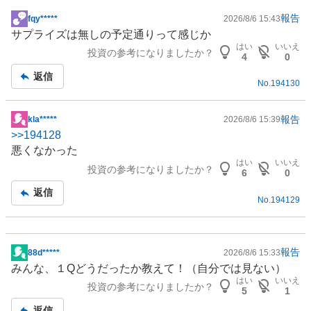
報告
fqy*****
2026/8/6 15:43
掲
サプライズは無しの予定通りって感じか
示
はい
いいえ
投資の参考になりましたか？
板
4
0
記
返信
No.
194130
事
報告
kla*****
2026/8/6 15:39
掲
>>
194128
示
悪くなかった
板
はい
いいえ
投資の参考になりましたか？
記
6
0
事
返信
No.
194129
報告
88d*****
2026/8/6 15:33
掲
みんな、１Qどうだったか教えて！（自分では見ない）
示
はい
いいえ
投資の参考になりましたか？
板
5
1
記
返信