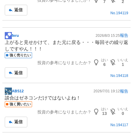
7
2
返信
No.
194119
報告
feru
2026/8/3 15:25
掲
上がると見せかけて、また元に戻る・・・毎回その繰り返
示
しですやん！！！
板
強く売りたい
記
はい
いいえ
投資の参考になりましたか？
事
6
1
返信
No.
194118
報告
ABS12
2026/7/31 19:12
掲
談合は
ゼネコン
だけではないよね！
示
強く買いたい
板
はい
いいえ
投資の参考になりましたか？
記
13
0
事
返信
No.
194117