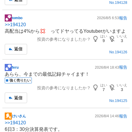
No.
194128
事
報告
tombo
2026/8/5 6:53
掲
>>
194120
示
高配当は4%から💢 ってドヤってる
Youtuber
がいますよ
板
はい
いいえ
投資の参考になりましたか？
記
9
3
事
返信
No.
194126
報告
feru
2026/8/4 18:43
掲
あらら、今までの最低記録チャイます！
示
強く売りたい
板
はい
いいえ
投資の参考になりましたか？
記
7
3
事
返信
No.
194125
報告
けいさん
2026/8/4 14:46
掲
>>
194120
示
6日3：30分決算発表です。
板