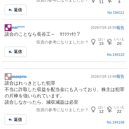
投資の参考になりましたか？
11
4
返信
No.
194111
報告
min*****
2026/7/28 18:55
掲
談合のことなら長谷工～ ﾀﾗﾗﾗｯﾀﾗ？
示
はい
いいえ
投資の参考になりましたか？
板
15
20
記
返信
No.
194110
事
報告
papajonu
2026/7/28 13:49
掲
談合はれっきとした犯罪
示
不当に詐取した収益を配当金にも入っており、株主は犯罪
板
の片棒を強いられています。
記
談合しなかったら、減収減益は必至
事
はい
いいえ
投資の参考になりましたか？
12
22
返信
No.
194108