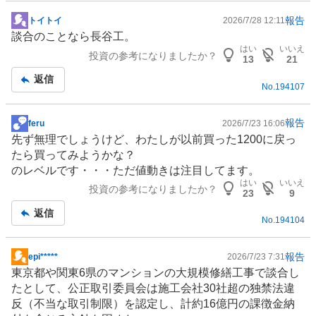
報告
トイトイ
2026/7/28 12:11
掲
談合のことなら長谷工。
示
はい
いいえ
投資の参考になりましたか？
板
13
21
記
返信
No.
194107
事
報告
feru
2026/7/23 16:06
掲
先ず無理でしょうけど、わたしが以前買った1200に戻っ
示
たら買ってみようかな？
板
のレベルです・・・ただ値動きは注目してます。
記
はい
いいえ
投資の参考になりましたか？
事
23
9
返信
No.
194104
報告
epi*****
2026/7/23 7:31
掲
東京都や関東6県の
マンション
の大規模修繕工事で談合し
示
たとして、公正取引委員会は施工会社30社超の独禁法違
板
反（不当な取引制限）を認定し、計約16億円の課徴金納
記