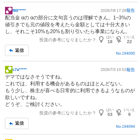
報告
f80*****
2026/7/8 17:28
掲
配当金 αの αの部分に文句言うのは理解できん。1~3%の
示
値引きでも元の値段を考えたら金額としては十分大きい
板
し、それこそ10%も20%も割り引いたら事業にならん。
記
はい
いいえ
投資の参考になりましたか？
事
18
22
返信
No.
194095
報告
c7a*****
2026/7/3 10:52
掲
デマではなさそうですね。
示
これでは、利用する機会があるものはほとんどない。
板
もう少し、株主が喜べる日常的に利用できるようなものが
記
欲しいですね。
事
どうぞ、ご検討ください。
はい
いいえ
投資の参考になりましたか？
53
9
返信
No.
194094