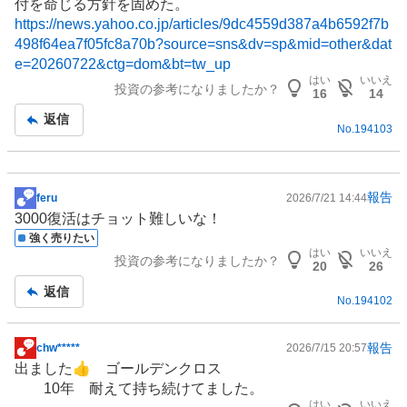
付を命じる方針を固めた。
事
https://news.yahoo.co.jp/articles/9dc4559d387a4b6592f7b
498f64ea7f05fc8a70b?source=sns&dv=sp&mid=other&dat
e=20260722&ctg=dom&bt=tw_up
はい
いいえ
投資の参考になりましたか？
16
14
返信
No.
194103
報告
feru
2026/7/21 14:44
掲
3000復活はチョット難しいな！
示
強く売りたい
板
はい
いいえ
投資の参考になりましたか？
記
20
26
事
返信
No.
194102
報告
chw*****
2026/7/15 20:57
掲
出ました👍 ゴールデンクロス
示
10年 耐えて持ち続けてました。
板
はい
いいえ