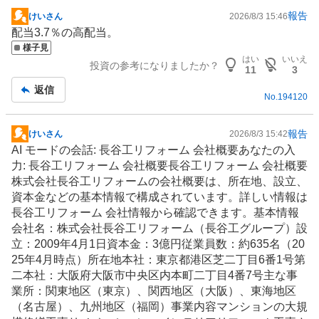
報告
けいさん
2026/8/3 15:46
掲
配当3.7％の高配当。
示
様子見
板
はい
いいえ
投資の参考になりましたか？
記
11
3
事
返信
No.
194120
報告
けいさん
2026/8/3 15:42
掲
AI モードの会話: 長谷工
リフォーム
会社概要あなたの入
示
力: 長谷工リフォーム 会社概要長谷工リフォーム 会社概要
板
株式会社長谷工リフォームの会社概要は、所在地、設立、
記
資本金などの基本情報で構成されています。詳しい情報は
事
長谷工リフォーム 会社情報から確認できます。基本情報
会社名：株式会社長谷工リフォーム（長谷工グループ）設
立：2009年4月1日資本金：3億円従業員数：約635名（20
25年4月時点）所在地本社：東京都港区芝二丁目6番1号第
二本社：大阪府大阪市中央区内本町二丁目4番7号主な事
業所：関東地区（東京）、関西地区（大阪）、東海地区
（名古屋）、九州地区（福岡）事業内容
マンション
の大規