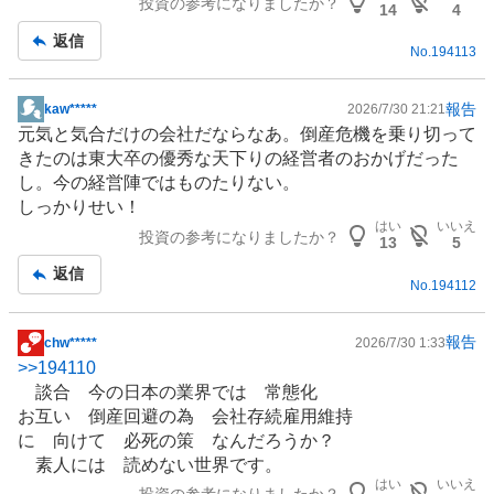
投資の参考になりましたか？
事
14
4
返信
No.
194113
報告
kaw*****
2026/7/30 21:21
掲
元気と気合だけの会社だならなあ。倒産危機を乗り切って
示
きたのは東大卒の優秀な天下りの経営者のおかげだった
板
し。今の経営陣ではものたりない。
記
しっかりせい！
事
はい
いいえ
投資の参考になりましたか？
13
5
返信
No.
194112
報告
chw*****
2026/7/30 1:33
掲
>>
194110
示
談合 今の日本の業界では 常態化
板
お互い 倒産回避の為 会社存続雇用維持
記
に 向けて 必死の策 なんだろうか？
事
素人には 読めない世界です。
はい
いいえ