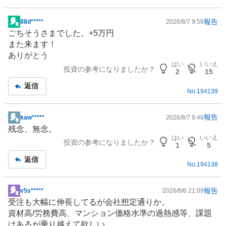
い
0
報告
88d*****
2026/8/7 9:56
掲
%
ごちそうさまでした。+5万円
示
、
また来ます！
板
様
ありがとう
記
子
はい
いいえ
投資の参考になりましたか？
事
2
15
見
返信
6
No.
194139
0
%
報告
kaw*****
2026/8/7 9:48
、
掲
残念、無念。
売
示
はい
いいえ
り
投資の参考になりましたか？
板
1
5
た
記
返信
い
No.
194138
事
0
%
報告
v5s*****
2026/8/6 21:09
掲
、
受注も大幅に伸長してるが会社想定通りか。
示
強
資材高/労務費高、
マンション
価格水準の過熱感等、課題
板
く
はあるが乗り越えて欲しい。