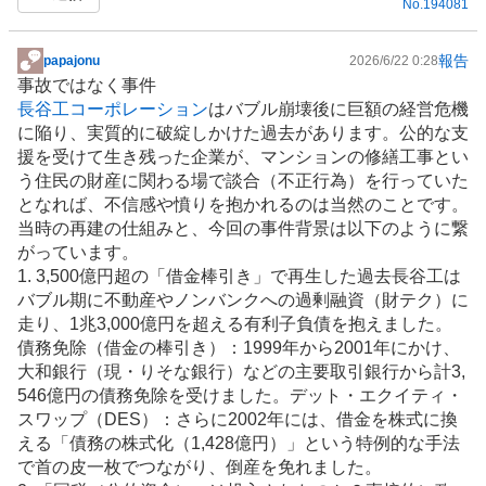
No.
194081
報告
papajonu
2026/6/22 0:28
掲
事故ではなく事件
示
長谷工コーポレーション
はバブル崩壊後に巨額の経営危機
板
に陥り、実質的に破綻しかけた過去があります。公的な支
記
援を受けて生き残った企業が、
マンション
の修繕工事とい
事
う住民の財産に関わる場で談合（不正行為）を行っていた
となれば、不信感や憤りを抱かれるのは当然のことです。
当時の再建の仕組みと、今回の事件背景は以下のように繋
がっています。
1. 3,500億円超の「借金棒引き」で再生した過去長谷工は
バブル期に
不動産
や
ノンバンク
への過剰融資（財テク）に
走り、1兆3,000億円を超える有利子負債を抱えました。
債務免除（借金の棒引き）：1999年から2001年にかけ、
大和銀行（現・りそな
銀行
）などの主要取引銀行から計3,
546億円の債務免除を受けました。デット・エクイティ・
スワップ（DES）：さらに2002年には、借金を株式に換
える「債務の株式化（1,428億円）」という特例的な手法
で首の皮一枚でつながり、倒産を免れました。