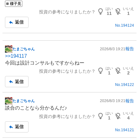
様子見
記
はい
いいえ
投資の参考になりましたか？
事
11
1
返信
No.
194124
報告
たまごちゃん
2026/8/3 19:21
掲
>>
194117
示
今回は設計コンサルもですからねー
板
はい
いいえ
投資の参考になりましたか？
記
1
2
事
返信
No.
194122
報告
たまごちゃん
2026/8/3 19:21
掲
談合のことなら分かるんだ♪
示
はい
いいえ
投資の参考になりましたか？
板
1
4
記
返信
No.
194121
事