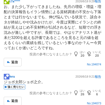
報告
c7a*****
2026/6/18 9:29
掲
お、また少し下がってきましたね、先月の増収・増益・増
示
配の決算報告もイラン情勢による資材調達の不安から下落
板
とまでは行かないまでも、伸び悩んでいる状況で、談合ネ
記
タが終結しやや沈みかけたが、今度は実際にイランとの終
事
結が見えはじめ不安材料が払拭されるなど、短期での浮き
沈みが激しい中ですが、長期では、やはりアナリスト達が
未だ3200を超える評価であるところを見ると元の値を超
えるくらいの業績を残しているという事なのか？んー今買
っておくか迷いどころですね。
はい
いいえ
投資の参考になりましたか？
20
20
返信
No.
194074
報告
feru
2026/6/18 9:21
掲
ジョボ太郎ショボ之介。
示
強く売りたい
板
はい
いいえ
投資の参考になりましたか？
記
26
6
事
返信
No.
194073