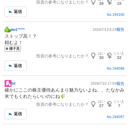
投資の参考になりましたか？
記
38
15
事
返信
No.
194100
報告
bo1*****
2026/7/13 8:23
掲
ストップ高！？
示
頼むよ！
板
様子見
記
はい
いいえ
投資の参考になりましたか？
事
30
32
返信
No.
194098
報告
lol
2026/7/10 17:55
掲
確かにここの
株主優待
あんまり魅力ないよね、、たなかみ
示
米でもくれたらいいのにね🌾
板
はい
いいえ
投資の参考になりましたか？
記
27
7
事
返信
No.
194097