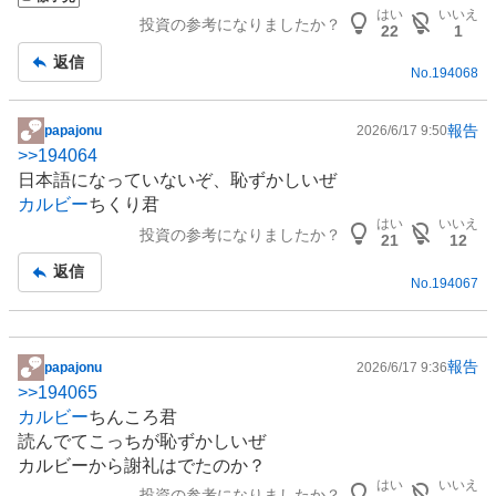
板
はい
いいえ
投資の参考になりましたか？
記
22
1
事
返信
No.
194068
報告
papajonu
2026/6/17 9:50
掲
>>
194064
示
日本語になっていないぞ、恥ずかしいぜ
板
カルビー
ちくり君
記
はい
いいえ
投資の参考になりましたか？
事
21
12
返信
No.
194067
報告
papajonu
2026/6/17 9:36
掲
>>
194065
示
カルビー
ちんころ君
板
読んでてこっちが恥ずかしいぜ
記
カルビーから謝礼はでたのか？
事
はい
いいえ
投資の参考になりましたか？