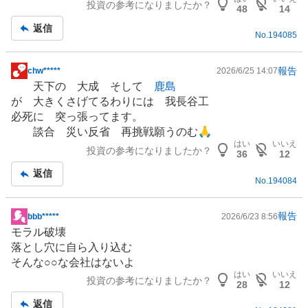
投資の参考になりましたか？
記
48
14
事
返信
No.
194085
報告
chw*****
2026/6/25 14:07
掲
天下の 大成 そして
鹿島
示
が 大きくさげてるわりには 我長谷工
板
必死に 突っ張ってます。
記
談合 災い反省 再挑戦願うのむ🙏
事
はい
いいえ
投資の参考になりましたか？
36
12
返信
No.
194084
報告
bbb*****
2026/6/23 8:56
掲
モラル破壊
示
落とし穴に自ら入り込む
板
そんな○○な会社はないよ
記
はい
いいえ
投資の参考になりましたか？
事
28
12
返信