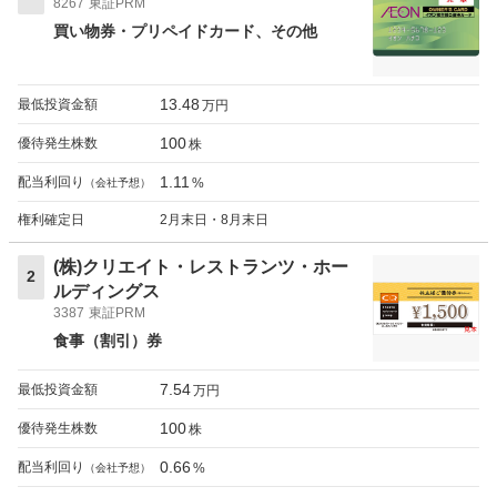
8267
東証PRM
買い物券・プリペイドカード
その他
13.48
最低投資金額
万円
100
優待発生株数
株
1.11
配当利回り
%
（会社予想）
権利確定日
2月末日・8月末日
(株)クリエイト・レストランツ・ホー
2
ルディングス
3387
東証PRM
食事（割引）券
7.54
最低投資金額
万円
100
優待発生株数
株
0.66
配当利回り
%
（会社予想）