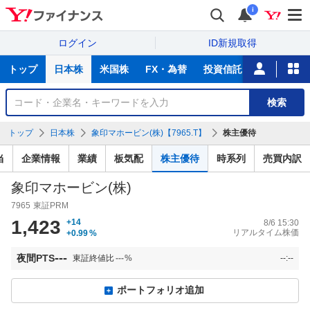
i
ログイン
ID新規取得
主
トップ
日本株
米国株
FX・為替
投資信託
ニュース
な
サ
銘
検索
ー
柄
ビ
を
トップ
日本株
象印マホービン(株)【7965.T】
株主優待
ス
検
索
当
企業情報
業績
板気配
株主優待
時系列
売買内訳
象印マホービン(株)
7965
東証PRM
1,423
+14
8/6 15:30
リアルタイム株価
+0.99
%
---
夜間PTS
東証終値比
---
%
--:--
ポートフォリオ追加