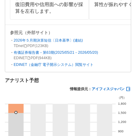
復旧費用や信用面への影響が採
算性が振れやすく
算を左右します。
参照元（外部サイト）
2026年５月期決算短信〔日本基準〕(連結)
TDnet
PDF(
123KB
)
有価証券報告書－第63期(2025/05/21－2026/05/20)
EDINET
PDF(
944KB
)
EDINET（金融庁 電子開示システム）閲覧サイト
アナリスト予想
情報提供元：
アイフィスジャパン