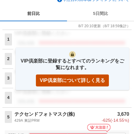
前日比
5日間比
8/7 20:10
更新
（
8/7 18:59
集計）
VIP倶楽部に登録ください
1
閲覧者数
VIP倶楽部に登録ください
2
VIP倶楽部に登録するとすべてのランキングをご
閲覧者数
覧になれます。
VIP倶楽部に登録ください
3
VIP倶楽部について詳しく見る
閲覧者数
VIP倶楽部に登録ください
4
閲覧者数
テクセンドフォトマスク(株)
3,670
5
-625
(
-14.55
)
429A
東証PRM
%