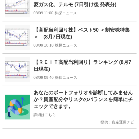
菱ガス化、テルモ (7日引け後 発表分)
08/09 11:00
株探ニュース
【高配当利回り株】ベスト50 ＜割安株特集
＞ (8月7日現在)
08/09 10:10
株探ニュース
【ＲＥＩＴ高配当利回り】ランキング (8月7
日現在)
08/09 09:40
株探ニュース
お
あなたのポートフォリオを診断してみません
知
か？資産配分やリスクのバランスを簡単にチ
ら
ェックできます。
せ
詳細はこちら
提供：資産運用ナビ