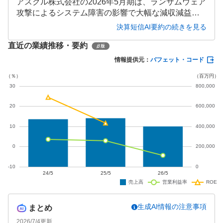
アスクル株式会社の2026年5月期は、ランサムウェア
攻撃によるシステム障害の影響で大幅な減収減益と
なりました。売上高は前期比16.8%減の4,001億9,900
決算短信AI要約の続きを見る
万円、営業損失174億4,500万円を計上しました。202
直近の業績推移・要約
7年5月期は売上高4,900億円(前期比22.4%増)、営業
利益70億円を見込み、事業基盤の強化と新たな需要
情報提供元：
バフェット・コード
創出に注力する方針です。
生成AI情報の注意事項
まとめ
2026/7/4
更新