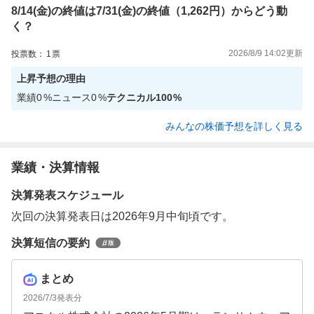
8/14(金)の終値は7/31(金)の終値（1,262円）からどう動
く？
2026/8/9 14:02
更新
投票数：
1
票
上昇
予想の理由
業績
0
%
ニュース
0
%
テクニカル
100
%
みんなの株価予想を詳しく見る
業績・決算情報
決算発表スケジュール
次回の決算発表日は2026年9月中旬頃です。
決算短信の要約
まとめ
2026/7/3
発表分