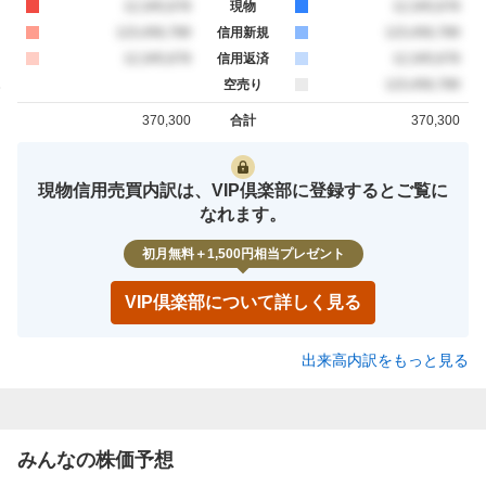
買約定
12,345,678
現物
売約定
12,345,678
買約定
123,456,789
信用新規
売約定
123,456,789
買約定
12,345,678
信用返済
売約定
12,345,678
空売り
売約定
123,456,789
370,300
合計
370,300
買約定
売約定
現物信用売買内訳は、VIP倶楽部に登録するとご覧に
なれます。
初月無料＋1,500円相当プレゼント
VIP倶楽部について詳しく見る
出来高内訳をもっと見る
みんなの株価予想