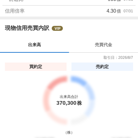
売
り
信用倍率
4.30
倍
07/31
た
い
現物信用売買内訳
0
%
出来高
売買代金
取引日：
2026/8/7
買約定
売約定
出来高合計
370,300
株
（
株
）