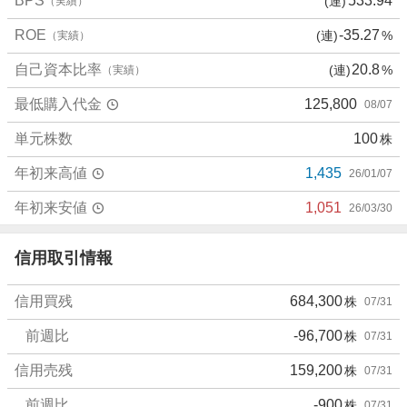
BPS
533.94
(連)
（実績）
3
ROE
-35.27
(連)
%
（実績）
3
.
自己資本比率
20.8
(連)
%
（実績）
3
3
最低購入代金
125,800
08/07
%
、
単元株数
100
株
売
年初来高値
1,435
26/01/07
り
た
年初来安値
1,051
26/03/30
い
3
信用取引情報
3
.
3
信用買残
684,300
株
07/31
3
前週比
-96,700
株
07/31
%
、
信用売残
159,200
株
07/31
強
く
前週比
-900
株
07/31