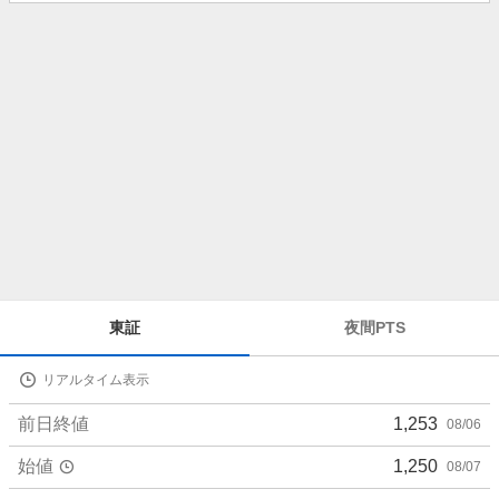
知
ら
せ
株
東証
夜間PTS
価
詳
リアルタイム表示
細
値
前日終値
1,253
08/06
始値
1,250
08/07