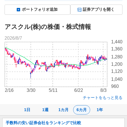
ポートフォリオ追加
証券アプリを開く
アスクル(株)の株価・株式情報
2026/8/7
株
1,440
価
1,360
チ
1,280
ャ
ー
1,200
ト
1,120
1,040
960
2/16
3/30
5/11
6/22
8/3
チャートをもっと見る
1日
1週
1カ月
6カ月
1年
お
手数料の安い証券会社をランキングで比較