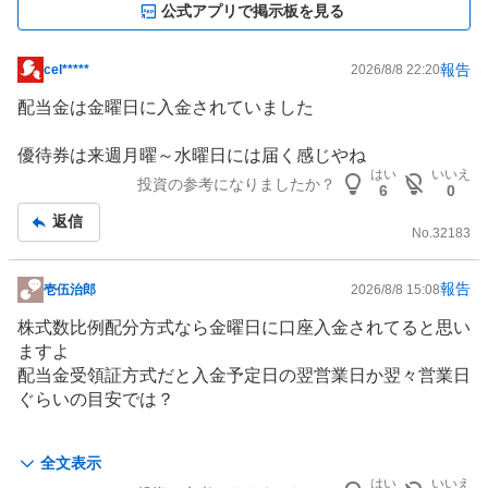
公式アプリで掲示板を見る
報告
cel*****
2026/8/8 22:20
掲
示
配当金は金曜日に入金されていました
板
記
優待券は来週月曜～水曜日には届く感じやね
事
はい
いいえ
投資の参考になりましたか？
6
0
返信
No.
32183
報告
壱伍治郎
2026/8/8 15:08
掲
示
株式数比例配分方式なら金曜日に口座入金されてると思い
板
ますよ
記
配当金受領証方式だと入金予定日の翌営業日か翌々営業日
事
ぐらいの目安では？
知らんけど、配当落調整金は証券会社ごとに変わるんじゃ
全文表示
ないかな
はい
いいえ