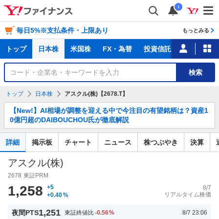
i
毎日5%※支払条件・上限あり
もっとみる
主
トップ
日本株
米国株
FX・為替
投資信託
ニュース
な
サ
銘
検索
ー
柄
ビ
を
トップ
日本株
アスクル(株)【2678.T】
ス
検
お
索
【New!】AI相場が調整を迎える中で今注目の有望銘柄は？資産1
知
0億円超のDAIBOUCHOU氏が徹底解説
ら
せ
詳細
掲示板
チャート
ニュース
株つぶやき
決算
アスクル(株)
2678
東証PRM
1,258
+5
8/7
リアルタイム株価
+0.40
%
1,251
夜間PTS
東証終値比
-0.56
%
8/7 23:06