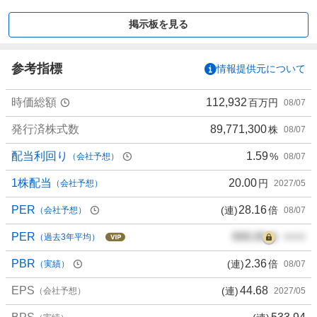
買
い
掲示板を見る
た
い
3
参考指標
情報提供元について
3
.
時価総額
112,932
百万円
08/07
3
3
発行済株式数
89,771,300
株
08/07
%
配当利回り
1.59
%
（会社予想）
08/07
、
買
1株配当
20.00
円
（会社予想）
2027/05
い
た
PER
28.16
(連)
倍
（会社予想）
08/07
い
PER
000.00
倍
0
（過去3年平均）
00/00
%
PBR
2.36
(連)
倍
（実績）
08/07
、
様
EPS
44.68
(連)
（会社予想）
2027/05
子
見