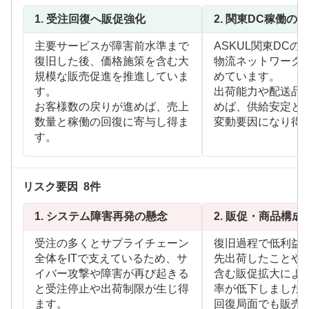
1.
受注回復へ販促強化
2.
関東DC稼働の
主要サービスが障害前水準まで
ASKUL関東DC
復旧した後、価格施策を含む大
物流ネットワーク
規模な販売促進を推進していま
めています。
す。
出荷能力や配送品
お客様数の戻りが進めば、売上
めば、供給安定と
数量と稼働の回復に寄与し得ま
変動要因になり得
す。
リスク要因
8
件
1.
システム障害再発の懸念
2.
販促・商品構成
受注の多くとサプライチェーン
復旧過程で低利益
全体をITで支えているため、サ
先出荷したことや
イバー攻撃や障害が再び起きる
含む販促拡大によ
と受注停止や出荷制限が生じ得
率が低下しました
ます。
回復局面でも販売