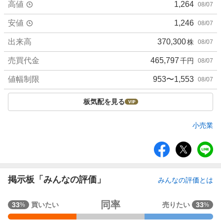
高値
1,264
08/07
安値
1,246
08/07
出来高
370,300
株
08/07
売買代金
465,797
千円
08/07
値幅制限
953〜1,553
08/07
板気配を見る
小売業
シ
ェ
ア
掲示板「みんなの評価」
みんなの評価とは
強
同率
33
買いたい
売りたい
33
%
%
く