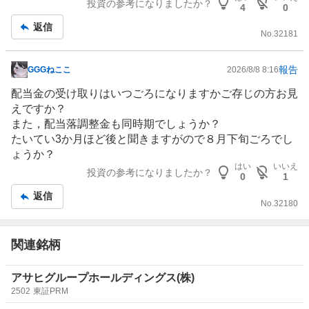
投資の参考になりましたか？
4
0
配当は株主名簿管理人が担当して、配当落調整金は証券会
返信
社が担当のように思うけど
No.
32181
報告
GGGねここ
2026/8/8 8:16
掲
示
配当金の受け取りはいつごろになりますかご存じの方お見
板
えですか？
記
また，配当落調整金も同時期でしょうか？
事
たいてい3か月ほど後と聞きますがので８月下旬ごろでし
ょうか？
はい
いいえ
投資の参考になりましたか？
0
1
返信
No.
32180
関連銘柄
アサヒグループホールディングス(株)
2502
東証PRM