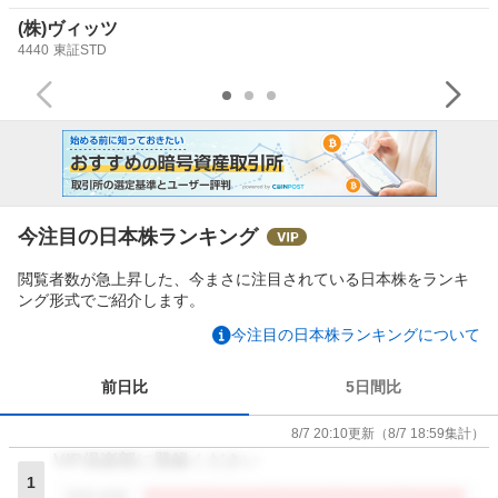
(株)ヴィッツ
4440
東証STD
今注目の日本株ランキング
閲覧者数が急上昇した、今まさに注目されている日本株をランキ
ング形式でご紹介します。
今注目の日本株ランキングについて
前日比
5日間比
8/7 20:10
更新
（
8/7 18:59
集計）
VIP倶楽部に登録ください
1
閲覧者数