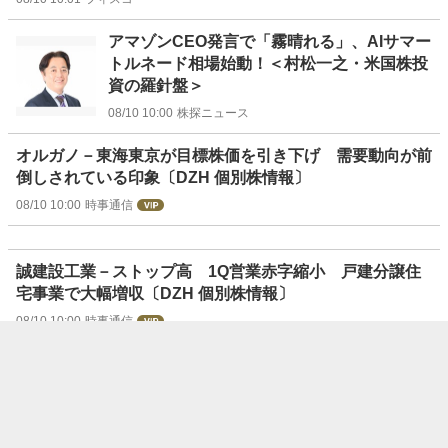
アマゾンCEO発言で「霧晴れる」、AIサマー
トルネード相場始動！＜村松一之・米国株投
資の羅針盤＞
08/10 10:00
株探ニュース
オルガノ－東海東京が目標株価を引き下げ 需要動向が前
倒しされている印象〔DZH 個別株情報〕
08/10 10:00
時事通信
誠建設工業－ストップ高 1Q営業赤字縮小 戸建分譲住
宅事業で大幅増収〔DZH 個別株情報〕
08/10 10:00
時事通信
丸一鋼管－急落 1Q営業益39％増 業績予想は据え置き
〔DZH 個別株情報〕
08/10 10:00
時事通信