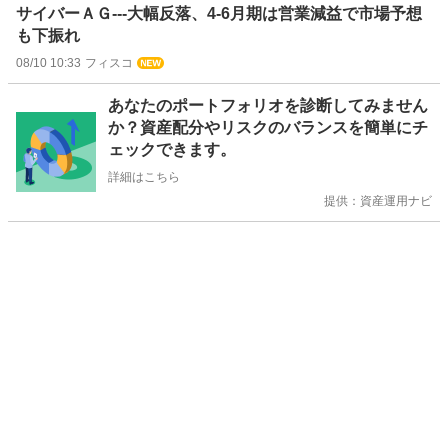
サイバーＡＧ---大幅反落、4-6月期は営業減益で市場予想
も下振れ
08/10 10:33
フィスコ
お
あなたのポートフォリオを診断してみません
知
か？資産配分やリスクのバランスを簡単にチ
ら
ェックできます。
せ
詳細はこちら
提供：資産運用ナビ