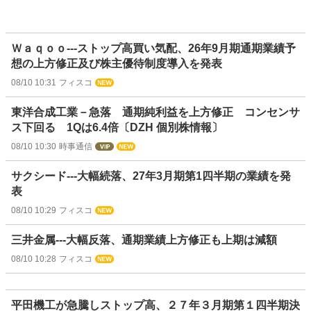
Ｗａｑｏｏ---ストップ高買い気配、26年9月期通期業績予
想の上方修正及び株主優待制度導入を発表
08/10 10:31
フィスコ
東洋合成工業－急落 通期純利益を上方修正 コンセンサ
ス下回る 1Qは6.4倍〔DZH 個別株情報〕
08/10 10:30
時事通信
サクシード---大幅続落、27年3月期第1四半期の業績を発
表
08/10 10:29
フィスコ
三井金属---大幅反落、通期業績上方修正も上期は減額
08/10 10:28
フィスコ
平田機工が急騰しストップ高、２７年３月期第１四半期決