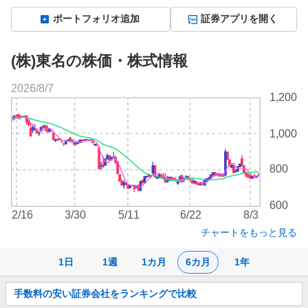
ポートフォリオ追加
証券アプリを開く
(株)東名の株価・株式情報
2026/8/7
株
1,200
価
チ
1,000
ャ
ー
ト
800
600
2/16
3/30
5/11
6/22
8/3
チャートをもっと見る
1日
1週
1カ月
6カ月
1年
お
手数料の安い証券会社をランキングで比較
知