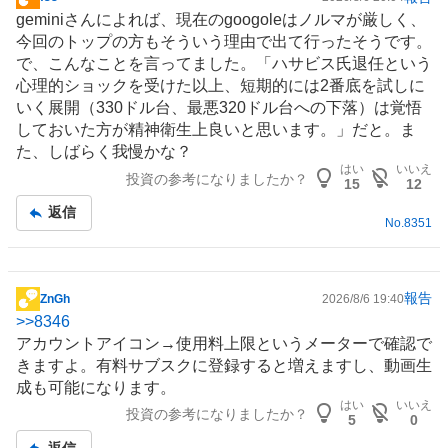
掲
geminiさんによれば、現在のgoogoleはノルマが厳しく、
示
今回のトップの方もそういう理由で出て行ったそうです。
板
で、こんなことを言ってました。「ハサビス氏退任という
記
心理的ショックを受けた以上、短期的には2番底を試しに
事
いく展開（330ドル台、最悪320ドル台への下落）は覚悟
しておいた方が精神衛生上良いと思います。」だと。ま
た、しばらく我慢かな？
はい
いいえ
投資の参考になりましたか？
15
12
返信
No.
8351
報告
ZnGh
2026/8/6 19:40
掲
>>
8346
示
アカウントアイコン→使用料上限というメーターで確認で
板
きますよ。有料サブスクに登録すると増えますし、動画生
記
成も可能になります。
事
はい
いいえ
投資の参考になりましたか？
5
0
返信