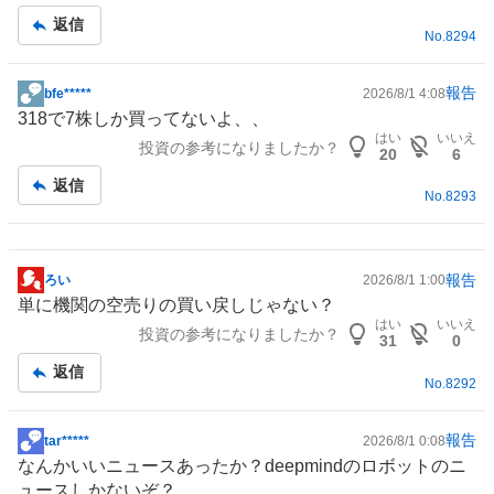
記
返信
No.
8294
事
報告
bfe*****
2026/8/1 4:08
掲
318で7株しか買ってないよ、、
示
はい
いいえ
投資の参考になりましたか？
板
20
6
記
返信
No.
8293
事
報告
ろい
2026/8/1 1:00
掲
単に機関の空売りの買い戻しじゃない？
示
はい
いいえ
投資の参考になりましたか？
板
31
0
記
返信
No.
8292
事
報告
tar*****
2026/8/1 0:08
掲
なんかいいニュースあったか？deepmindの
ロボット
のニ
示
ュースしかないぞ？