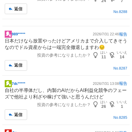
24
7
返信
No.
8288
報告
989*****
2026/7/31 22:46
掲
日本だけなら放置やったけどアメリカまで介入してきそう
示
なのでドル資産からは一端完全撤退しますわ😔
板
はい
いいえ
投資の参考になりましたか？
記
11
14
事
返信
No.
8287
報告
7dc*****
2026/7/31 13:08
掲
自社の
半導体
だし、内製のAIだからAI利益化競争のフェー
示
ズで他社より利ざや稼げて強いと思うんだけど
板
はい
いいえ
投資の参考になりましたか？
記
26
1
事
返信
No.
8285