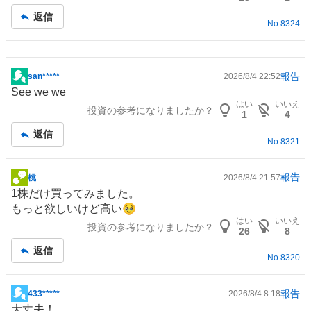
返信
No.
8324
報告
san*****
2026/8/4 22:52
掲
See we we
示
はい
いいえ
投資の参考になりましたか？
板
1
4
記
返信
No.
8321
事
報告
桃
2026/8/4 21:57
掲
1株だけ買ってみました。
示
もっと欲しいけど高い🥹
板
はい
いいえ
投資の参考になりましたか？
記
26
8
事
返信
No.
8320
報告
433*****
2026/8/4 8:18
掲
大丈夫！