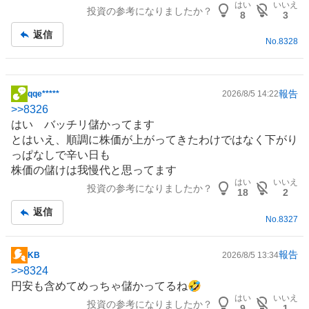
はい
いいえ
投資の参考になりましたか？
記
8
3
事
返信
No.
8328
報告
qqe*****
2026/8/5 14:22
掲
>>
8326
示
はい バッチリ儲かってます
板
とはいえ、順調に株価が上がってきたわけではなく下がり
記
っぱなしで辛い日も
事
株価の儲けは我慢代と思ってます
はい
いいえ
投資の参考になりましたか？
18
2
返信
No.
8327
報告
KB
2026/8/5 13:34
掲
>>
8324
示
円安も含めてめっちゃ儲かってるね🤣
板
はい
いいえ
投資の参考になりましたか？
記
9
1