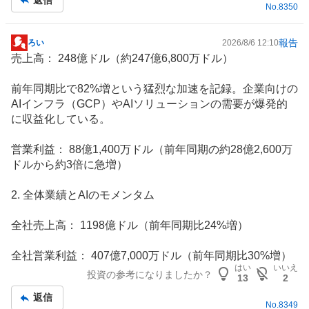
No.
8350
報告
ろい
2026/8/6 12:10
掲
​売上高： 248億ドル（約247億6,800万ドル）
示
板
​前年同期比で82%増という猛烈な加速を記録。企業向けの
記
AI
インフラ
（GCP）やAIソリューションの需要が爆発的
事
に収益化している。
​営業利益： 88億1,400万ドル（前年同期の約28億2,600万
ドルから約3倍に急増）
​2. 全体業績とAIのモメンタム
​全社売上高： 1198億ドル（前年同期比24%増）
​全社営業利益： 407億7,000万ドル（前年同期比30%増）
はい
いいえ
投資の参考になりましたか？
13
2
返信
No.
8349