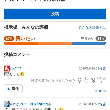
掲
投稿
示
板
掲示板「みんなの評価」
みんなの評価とは
買いたい
強
67
売りたい
33
%
%
く
買
投稿コメント
い
た
い
報告
ebc*****
2026/8/8 16:04
掲
3
頑張って🥺
示
3
はい
いいえ
投資の参考になりましたか？
板
.
2
1
記
3
返信
No.
8358
事
3
%
、
報告
かにばぶら〜 株式市場に現る
2026/8/8 12:27
掲
買
持ち株ここだけ上がらず悲しい🥲