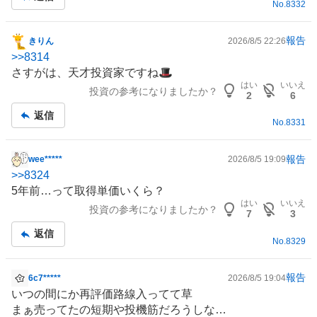
No.
8332
報告
きりん
2026/8/5 22:26
掲
>>
8314
示
さすがは、天才投資家ですね🎩
板
はい
いいえ
投資の参考になりましたか？
記
2
6
事
返信
No.
8331
報告
wee*****
2026/8/5 19:09
掲
>>
8324
示
5年前…って取得単価いくら？
板
はい
いいえ
投資の参考になりましたか？
記
7
3
事
返信
No.
8329
報告
6c7*****
2026/8/5 19:04
掲
いつの間にか再評価路線入ってて草
示
まぁ売ってたの短期や投機筋だろうしな…
板