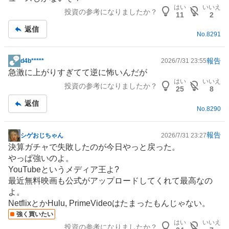
板
はい
いいえ
投資の参考になりましたか？
記
11
2
事
返信
No.
8291
報告
d4b*****
2026/7/31 23:55
掲
急激に上がりすぎてて逆に怖いんだが
示
はい
いいえ
投資の参考になりましたか？
板
25
8
記
返信
No.
8290
事
報告
シゲおじちゃん
2026/7/31 23:27
掲
決算ガチャで失敗したのが今日やっと戻った。
示
やっぱ強いのよ。
板
YouTube
というメディア王よ?
記
最近無料映画も公式がアップロードしてくれて最高なの
事
よ。
NetflixとかHulu, PrimeVideoはたまったもんじゃない。
強く買いたい
はい
いいえ
投資の参考になりましたか？