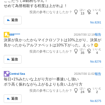
ここだってai銘柄ぢゃん！
示
せめて為替相殺する程度は上がれよ！
板
はい
いいえ
投資の参考になりましたか？
記
13
4
事
返信
No.
8281
報告
688*****
2026/7/30 12:19
掲
決算が良かったからマイクロソフトは10%上がり、決算が
示
良かったからアルファベットは10%下がった。えっ？🙄
板
はい
いいえ
投資の参考になりましたか？
記
35
4
事
返信
No.
8276
報告
Central Sea
2026/7/30 11:02
掲
毎日+1%みたいな上がり方が一番速いし強い
示
ボラ高く振れながら上がるよりも良い上がり方
板
はい
いいえ
投資の参考になりましたか？
記
24
2
事
返信
No.
8275