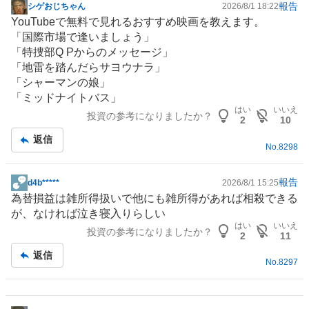
報告
シゲおじちゃん
2026/8/1 18:22
掲
YouTube
で無料で見れるおすすめ
映画
を教えます。
示
「国際市場で逢いましょう」
板
「特捜部Q Pからのメッセージ」
記
「地雷を踏んだらサヨウナラ」
事
「シャーマンの娘」
「ミッドナイト
バス
」
はい
いいえ
投資の参考になりましたか？
2
10
返信
No.
8298
報告
d4b*****
2026/8/1 15:25
掲
為替損益は雑所得扱いで他にも雑所得があれば相殺できる
示
が、なければ泣き寝入りらしい
板
はい
いいえ
投資の参考になりましたか？
記
2
11
事
返信
No.
8297