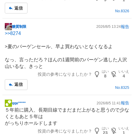
事
返信
No.
8326
報告
糖質制限
2026/8/5 13:24
掲
>>
8274
示
板
>夏のバーゲンセール、早よ買わないとなくなるよ
記
事
なっ、言っただろ？ほんの1週間前のバーゲン逃した人沢
山いるな、きっと
はい
いいえ
投資の参考になりましたか？
8
4
返信
No.
8325
報告
qqe*****
2026/8/5 11:41
掲
５年前に購入、長期目線でまだまだ上がると思うので少な
示
くともあと５年は
板
がっちりホールドします
記
はい
いいえ
投資の参考になりましたか？
事
23
1