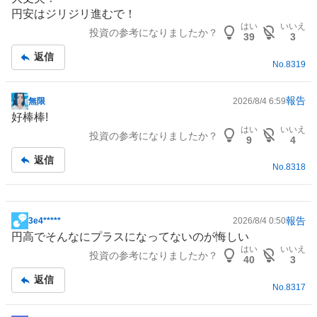
示
円安はジリジリ進むで！
板
はい
いいえ
投資の参考になりましたか？
記
39
3
事
返信
No.
8319
報告
無限
2026/8/4 6:59
掲
好棒棒!
示
はい
いいえ
投資の参考になりましたか？
板
9
4
記
返信
No.
8318
事
報告
3e4*****
2026/8/4 0:50
掲
円高でそんなにプラスになってないのが悔しい
示
はい
いいえ
投資の参考になりましたか？
板
40
3
記
返信
No.
8317
事