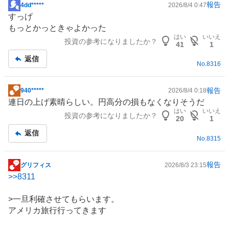
報告
4dd*****
2026/8/4 0:47
掲
すっげ
示
もっとかっときゃよかった
板
はい
いいえ
投資の参考になりましたか？
記
41
1
事
返信
No.
8316
報告
940*****
2026/8/4 0:18
掲
連日の上げ素晴らしい。円高分の損もなくなりそうだ
示
はい
いいえ
投資の参考になりましたか？
板
20
1
記
返信
No.
8315
事
報告
グリフィス
2026/8/3 23:15
掲
>>
8311
示
板
>一旦利確させてもらいます。
記
アメリカ旅行行ってきます
事