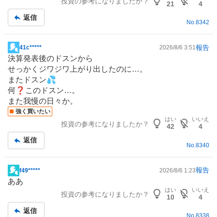
投資の参考になりましたか？
板
21
4
記
返信
No.
8342
事
報告
41c*****
2026/8/6 3:51
掲
決算発表後のドスンから
示
せっかくジワジワ上がり出したのに…。
板
またドスン💦
記
何❓このドスン…。
事
また我慢の日々か。
強く買いたい
はい
いいえ
投資の参考になりましたか？
42
4
返信
No.
8340
報告
f49*****
2026/8/6 1:23
掲
ああ
示
はい
いいえ
投資の参考になりましたか？
板
10
4
記
返信
No.
8338