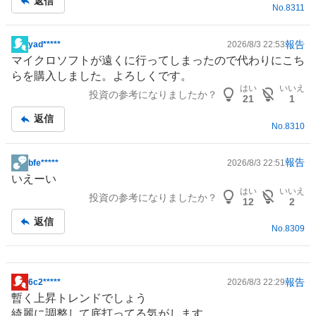
返信
No.
8311
報告
yad*****
2026/8/3 22:53
掲
マイクロソフトが遠くに行ってしまったので代わりにこち
示
らを購入しました。よろしくです。
板
はい
いいえ
投資の参考になりましたか？
記
21
1
事
返信
No.
8310
報告
bfe*****
2026/8/3 22:51
掲
いえーい
示
はい
いいえ
投資の参考になりましたか？
板
12
2
記
返信
No.
8309
事
報告
6c2*****
2026/8/3 22:29
掲
暫く上昇トレンドでしょう
示
綺麗に調整して底打ってる気がします