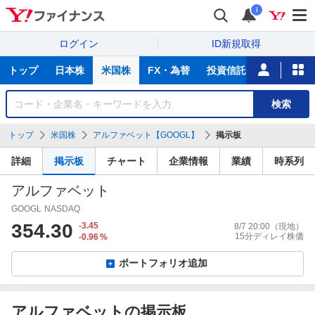
i
ログイン
ID新規取得
主
トップ
日本株
米国株
FX・為替
投資信託
ニュース
な
サ
銘
検索
ー
柄
ビ
を
トップ
米国株
アルファベット【GOOGL】
掲示板
ス
検
索
詳細
掲示板
チャート
企業情報
業績
時系列
アルファベット
GOOGL
NASDAQ
354.30
-3.45
8/7 20:00
（現地）
15分ディレイ株価
-0.96
%
ポートフォリオ追加
アルファベットの掲示板