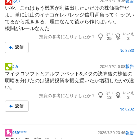
報告
ろい
2026/7/31 9:36
掲
いや、これはもう機関が利益出したいだけの株価操作だ
示
よ。単に沢山のイナゴがレバレッジ信用背負ってくっつい
板
てるから焼ききる、理由なんて後から作ればいい。
記
機関がルールなんだ
事
はい
いいえ
投資の参考になりましたか？
25
2
返信
No.
8283
報告
J.A
2026/7/31 0:08
掲
マイクロソフトとアルファベット&メタの決算後の株価の
示
明暗を分けたのは
設備投資
を据え置いたか増額したかの違
板
い。
記
はい
いいえ
投資の参考になりましたか？
事
13
3
返信
No.
8282
報告
989*****
2026/7/30 23:46
掲