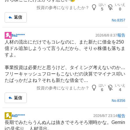
示
い
はい
いいえ
投資の参考になりましたか？
板
5
0
た
記
返信
い
No.
8357
事
3
3
報告
9a2*****
2026/8/8 8:37
.
掲
人材
の流出にだけでもコレなのに、また新たに借金を250
3
示
億ドル追加しようって言うんだから、そりゃ株価も落ちま
3
板
すよ。
%
記
、
事
事業投資は必要だと思うけど、タイミング考えないのか…
様
フリーキャッシュフローもこないだの決算でマイナス叩い
子
たばっかだよね？それも新たな借金で…
見
はい
いいえ
0
投資の参考になりましたか？
6
4
%
返信
、
No.
8356
売
り
報告
4d3*****
2026/8/7 23:14
掲
た
長期でみたらうんぬんは抜きでそろそろ潮時かな。Gemin
示
い
iの見劣り、人材流出。