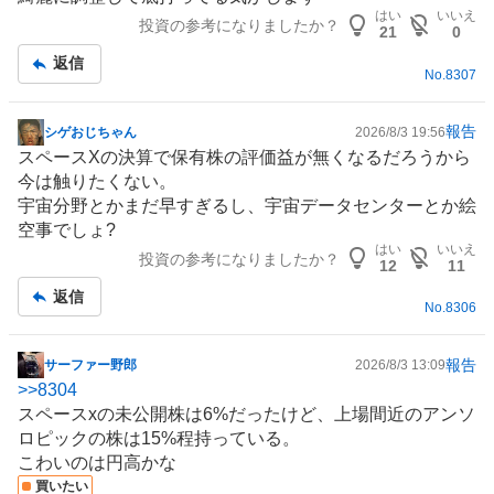
板
はい
いいえ
投資の参考になりましたか？
記
21
0
事
返信
No.
8307
報告
シゲおじちゃん
2026/8/3 19:56
掲
スペース
Xの決算で保有株の評価益が無くなるだろうから
示
今は触りたくない。
板
宇宙分野とかまだ早すぎるし、宇宙
データセンター
とか絵
記
空事でしょ?
事
はい
いいえ
投資の参考になりましたか？
12
11
返信
No.
8306
報告
サーファー野郎
2026/8/3 13:09
掲
>>
8304
示
スペース
xの未公開株は6%だったけど、上場間近のアンソ
板
ロピックの株は15%程持っている。
記
こわいのは円高かな
事
買いたい