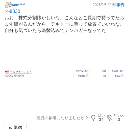
報告
wee*****
2026/8/5 22:50
掲
>>
8330
示
おお、株式分割懐かしいな。こんなとこ長期で持ってたら
板
まず騰がるんだから、テキトーに買って放置でいいわな。
記
自分も気づいたら為替込みでテンバガーなってた
事
はい
いいえ
投資の参考になりましたか？
34
3
返信