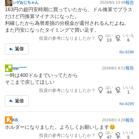
報告
シゲおじちゃん
2026/8/1 13:49
掲
163円の超円安時期に買っていたから、ドル換算でプラス
示
だけど円換算マイナスになった。
板
利確したから為替差損の分税金が還付されるんだよね。
記
また円安になったタイミングで買い足す。
事
はい
いいえ
投資の参考になりましたか？
13
6
返信
No.
8296
報告
qqe*****
2026/8/1 8:51
掲
一時は400ドルまでいってたから
示
そこまで戻してほしい
板
はい
いいえ
投資の参考になりましたか？
記
44
1
事
返信
No.
8295
報告
KB
2026/8/1 4:26
掲
ホルダーになりました。よろしくお願いします😊
示
はい
いいえ
投資の参考になりましたか？
板
47
5