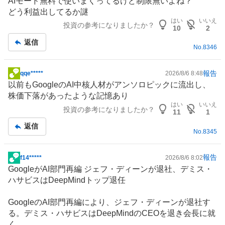
AIモード無料で使いまくってるけど制限無いよね？
板
どう利益出してるか謎
記
はい
いいえ
投資の参考になりましたか？
事
10
2
返信
No.
8346
報告
qqe*****
2026/8/6 8:48
掲
以前もGoogleのAI中核人材がアンソロピックに流出し、
示
株価下落があったような記憶あり
板
はい
いいえ
投資の参考になりましたか？
記
11
1
事
返信
No.
8345
報告
f14*****
2026/8/6 8:02
掲
GoogleがAI部門再編 ジェフ・ディーンが退社、デミス・
示
ハサビスはDeepMindトップ退任
板
記
GoogleのAI部門再編により、ジェフ・ディーンが退社す
事
る。デミス・ハサビスはDeepMindのCEOを退き会長に就
く。