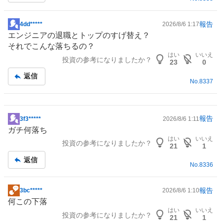
事
報告
4dd*****
2026/8/6 1:17
掲
エンジニアの退職とトップのすげ替え？
示
それでこんな落ちるの？
板
はい
いいえ
投資の参考になりましたか？
記
23
0
事
返信
No.
8337
報告
3f3*****
2026/8/6 1:11
掲
ガチ何落ち
示
はい
いいえ
投資の参考になりましたか？
板
21
1
記
返信
No.
8336
事
報告
3bc*****
2026/8/6 1:10
掲
何この下落
示
はい
いいえ
投資の参考になりましたか？
板
21
1