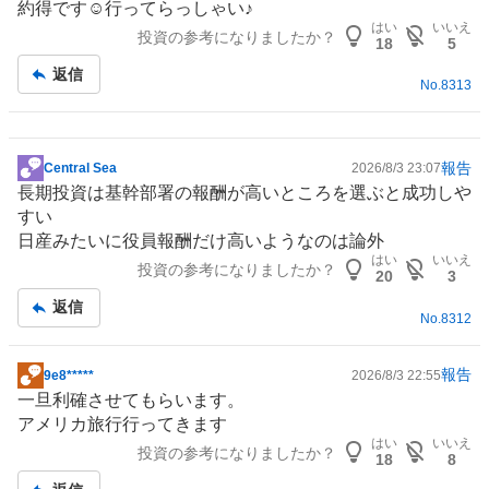
約得です☺行ってらっしゃい♪
はい
いいえ
投資の参考になりましたか？
18
5
返信
No.
8313
報告
Central Sea
2026/8/3 23:07
掲
長期投資は基幹部署の報酬が高いところを選ぶと成功しや
示
すい
板
日産
みたいに役員報酬だけ高いようなのは論外
記
はい
いいえ
投資の参考になりましたか？
事
20
3
返信
No.
8312
報告
9e8*****
2026/8/3 22:55
掲
一旦利確させてもらいます。
示
アメリカ旅行行ってきます
板
はい
いいえ
投資の参考になりましたか？
記
18
8
事