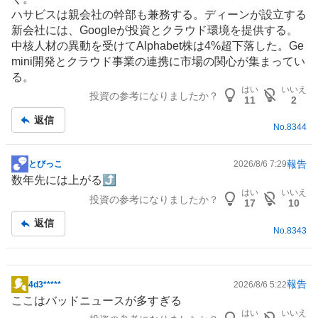
ハサビスは親会社の幹部も兼務する。ディーンが設立する
新会社には、Googleが投資とクラウド
環境
を提供する。
中核人材の異動を受けてAlphabet株は4%超下落した。Ge
mini開発とクラウド事業の連携に市場の関心が集まってい
る。
はい
いいえ
投資の参考になりましたか？
11
2
返信
No.
8344
報告
とびっこ
2026/8/6 7:29
掲
数年先には上がる⤴️
示
はい
いいえ
投資の参考になりましたか？
板
17
10
記
返信
No.
8343
事
報告
4d3*****
2026/8/6 5:22
掲
ここはバッドニュースが多すぎる
示
はい
いいえ