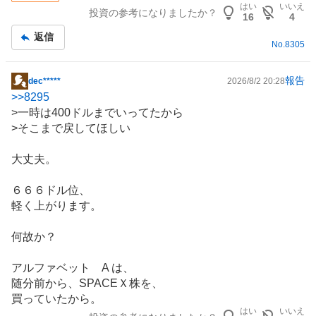
はい
いいえ
投資の参考になりましたか？
16
4
返信
No.
8305
報告
dec*****
2026/8/2 20:28
掲
>>
8295
示
>一時は400ドルまでいってたから
板
>そこまで戻してほしい
記
事
大丈夫。
６６６ドル位、
軽く上がります。
何故か？
アルファベット A は、
随分前から、SPACEＸ株を、
買っていたから。
はい
いいえ