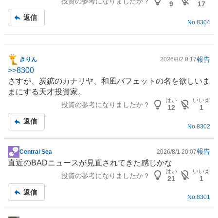
投資の参考になりましたか？
9
17
返信
No.
8304
報告
きりん
2026/8/2 0:17
掲
>>
8300
示
さすが、炭鉱のカナリヤ、和風バフェットの名を欲しいま
板
まにする天才投資家。
記
はい
いいえ
投資の参考になりましたか？
事
12
1
返信
No.
8302
報告
Central Sea
2026/8/1 20:07
掲
直近のBADニュースが見直されてきた感じかな
示
はい
いいえ
投資の参考になりましたか？
板
21
1
記
返信
No.
8301
事