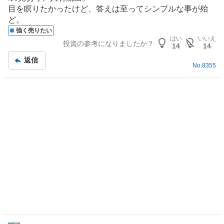
板
0
目を瞑りたかったけど、答えは至ってシンプルな事が殆
記
%
ど。
事
、
強く売りたい
強
はい
いいえ
投資の参考になりましたか？
14
14
く
売
返信
No.
8355
り
た
い
3
3
.
3
3
%