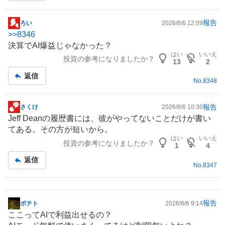
報告
ろい
2026/8/6 12:09
掲
>>
8346
示
決算でAI爆益じゃなかった？
板
はい
いいえ
投資の参考になりましたか？
記
13
2
事
返信
No.
8348
報告
さくけ
2026/8/6 10:30
掲
Jeff Deanの履歴書には、彼がやってないことだけが書い
示
てある。その方が短いから。
板
はい
いいえ
投資の参考になりましたか？
記
1
4
事
返信
No.
8347
報告
ポテト
2026/8/6 9:14
掲
ここってAIで利益出せるの？
示