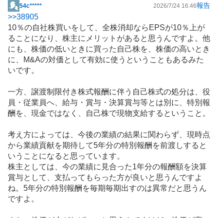
報告
54c*****
2026/7/24 16:46
掲
>>
38905
示
10％の自社株買いをして、全株消却ならEPSが10％上が
板
ることになり、株主にメリットがあると思うんですよ。他
記
にも、株価の低いときに買った自己株を、株価の高いとき
事
に、M&Aの対価として有効に使うということもあるみた
いです。
一方、譲渡制限付き株式報酬に伴う自己株式の処分は、役
員・従業員へ、給与・賞与・決算賞与等とは別に、特別報
酬を、現金ではなく、自己株で現物支給するということ。
考え方によっては、今後の業績の結果に関わらず、現時点
から業績貢献を期待して5年分の特別報酬を前渡しすると
いうことになると思っています。
株主としては、今の業績に見合った1年分の報酬額を決算
賞与として、支払ってもらった方が良いと思うんですよ
ね。5年分の特別報酬を毎期毎期出すのは異常だと思うん
ですよ。