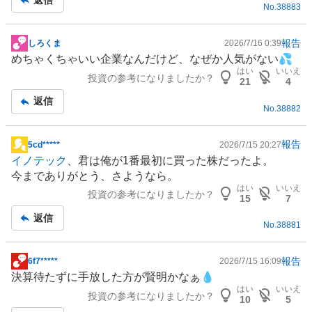
No.
38883
事
報告
しろくま
2026/7/16 0:39
掲
めちゃくちゃいい企業なんだけど、なぜか人気がない💦
示
はい
いいえ
投資の参考になりましたか？
板
21
4
記
返信
No.
38882
事
報告
5cd*****
2026/7/15 20:27
掲
イノテック
、君は俺が1番最初に買った株だったよ。
示
今までありがとう、さようなら。
板
はい
いいえ
投資の参考になりましたか？
記
15
7
事
返信
No.
38881
報告
6f7*****
2026/7/15 16:09
掲
決算待たずに手放した方が賢明かなぁ💧
示
はい
いいえ
投資の参考になりましたか？
板
10
5