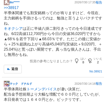
報告
tkv*****
2026/7/30 17:35
掲
>>
38917
示
半導体
関連でも割安銘柄ってのが有りますけど、今現在、
板
主力銘柄を手掛けるってのは、勉強と言うよりバクチです
記
ね。
事
キオクシア
は正に半値八掛二割引きってのを今日達成です
ね。6/22高値112,700円から今日の安値36,020円ですから
▲68％を若干下回り▲68.03％です。ただこの後に安値か
ら＋25％超跳ね上がり高値45,040円(安値比＋9,020円、＋
25.04%)と荒っぽい展開です。真っ当な個人さんは、手出
し無用かもね。
はい
いいえ
投資の参考になりましたか？
8
2
返信
No.
38921
報告
マック ドナルド
2026/7/30 14:16
掲
半導体商社
株
トーメンデバイス
が凄い決算だ。
示
配当金予想前期より大幅な増配で６００円としていたが、
板
本日発表では１６４０円とか。ビックリです。
記