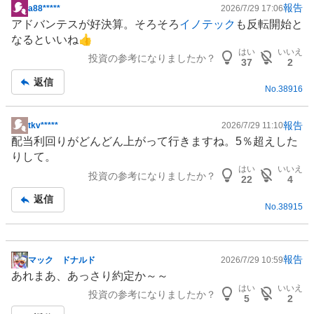
報告
a88*****
2026/7/29 17:06
掲
アドバンテスが好決算。そろそろ
イノテック
も反転開始と
示
なるといいね👍
板
はい
いいえ
投資の参考になりましたか？
記
37
2
事
返信
No.
38916
報告
tkv*****
2026/7/29 11:10
掲
配当利回りがどんどん上がって行きますね。5％超えした
示
りして。
板
はい
いいえ
投資の参考になりましたか？
記
22
4
事
返信
No.
38915
報告
マック ドナルド
2026/7/29 10:59
掲
あれまあ、あっさり約定か～～
示
はい
いいえ
投資の参考になりましたか？
板
5
2
記