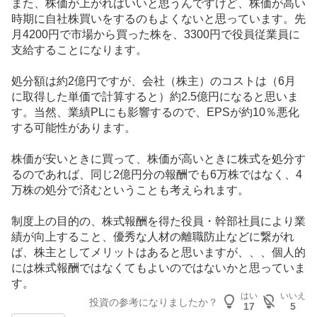
また、株価が上がればいいと思うんですけど、株価が高い
時期に自社株買いをするのもよくないと思っています。先
月4200円で市場から買った株を、3300円で役員従業員に
支給することになります。
処分額は約2億円ですが、会社（株主）のコストは（6月
に取得した単価で計算すると）約2.5億円になると思いま
す。当然、業績PLにも影響するので、EPSが約10％悪化
する可能性があります。
株価が安いときに買って、株価が高いときに株式を処分す
るのであれば、同じ2億円分の報酬でも6万株ではなく、4
万株の処分で済むということも考えられます。
制度上の目的の、株式報酬を得た役員・幹部社員により業
績が向上すること、優秀な
人材
の離職防止などに繋がれ
ば、株主としてメリットはあると思いますが、、、個人的
には株式報酬ではなくてもよいのではないかと思っていま
す。
はい
いいえ
投資の参考になりましたか？
17
5