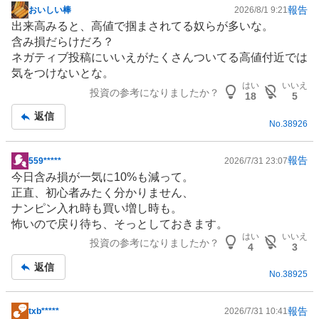
報告
おいしい棒
2026/8/1 9:21
掲
出来高みると、高値で掴まされてる奴らが多いな。
示
含み損だらけだろ？
板
ネガティブ投稿にいいえがたくさんついてる高値付近では
記
気をつけないとな。
事
はい
いいえ
投資の参考になりましたか？
18
5
返信
No.
38926
報告
559*****
2026/7/31 23:07
掲
今日含み損が一気に10%も減って。
示
正直、初心者みたく分かりません、
板
ナンピン入れ時も買い増し時も。
記
怖いので戻り待ち、そっとしておきます。
事
はい
いいえ
投資の参考になりましたか？
4
3
返信
No.
38925
報告
txb*****
2026/7/31 10:41
掲