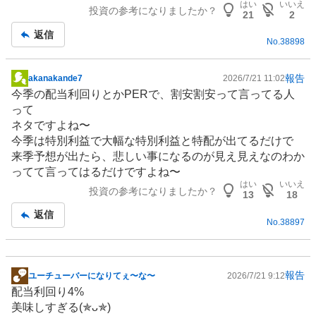
はい
いいえ
投資の参考になりましたか？
21
2
返信
No.
38898
報告
akanakande7
2026/7/21 11:02
掲
今季の配当利回りとかPERで、割安割安って言ってる人
示
って
板
ネタですよね〜
記
今季は特別利益で大幅な特別利益と特配が出てるだけで
事
来季予想が出たら、悲しい事になるのが見え見えなのわか
ってて言ってはるだけですよね〜
はい
いいえ
投資の参考になりましたか？
13
18
返信
No.
38897
報告
ユーチューバーになりてぇ〜な〜
2026/7/21 9:12
掲
配当利回り4%
示
美味しすぎる(⁠✯⁠ᴗ⁠✯⁠)
板