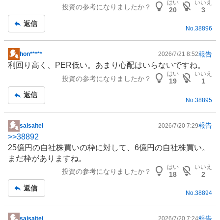
はい
いいえ
投資の参考になりましたか？
記
20
3
事
返信
No.
38896
報告
hon*****
2026/7/21 8:52
掲
利回り高く、PER低い。あまり心配はいらないですね。
示
はい
いいえ
投資の参考になりましたか？
板
19
1
記
返信
No.
38895
事
報告
saisaitei
2026/7/20 7:29
掲
>>
38892
示
25億円の自社株買いの枠に対して、6億円の自社株買い。
板
まだ枠がありますね。
記
はい
いいえ
投資の参考になりましたか？
事
18
2
返信
No.
38894
報告
saisaitei
2026/7/20 7:24