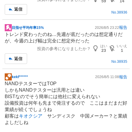
板
59
14
記
返信
No.
38936
事
報告
目指せ平均年率15%
2026/8/5 23:22
掲
トレンド変わったのね…先週が底だったのは想定通りだ
示
が、今週の上げ幅は完全に想定外だった
板
はい
いいえ
投資の参考になりましたか？
記
23
1
事
返信
No.
38935
報告
kekf******
2026/8/5 11:08
掲
NANDテスターではTOP
示
しかもNANDテスターは汎用とは違い
板
BISTなのでそう簡単には他社に変えられない
記
設備投資
は何年も先まで発注するので ここはまだまだ好
事
業績が続くでしょうね
顧客は
キオクシア
サンディスク 中国メーカー？と業績
よしだしね