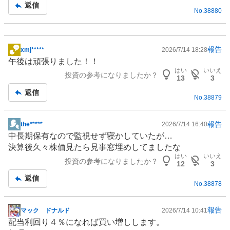
記
返信
No.
38880
事
報告
xmj*****
2026/7/14 18:28
掲
午後は頑張りました！！
示
はい
いいえ
投資の参考になりましたか？
板
13
3
記
返信
No.
38879
事
報告
the*****
2026/7/14 16:40
掲
中長期保有なので監視せず寝かしていたが…
示
決算後久々株価見たら見事窓埋めしてましたな
板
はい
いいえ
投資の参考になりましたか？
記
12
3
事
返信
No.
38878
報告
マック ドナルド
2026/7/14 10:41
掲
配当利回り４％になれば買い増しします。
示