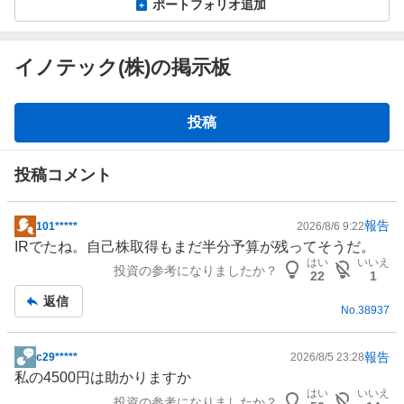
ポートフォリオ追加
イノテック(株)の掲示板
掲
投稿
示
板
投稿コメント
報告
101*****
2026/8/6 9:22
掲
IR
でたね。自己株取得もまだ半分予算が残ってそうだ。
示
はい
いいえ
投資の参考になりましたか？
板
22
1
記
返信
No.
38937
事
報告
c29*****
2026/8/5 23:28
掲
私の4500円は助かりますか
示
はい
いいえ
投資の参考になりましたか？