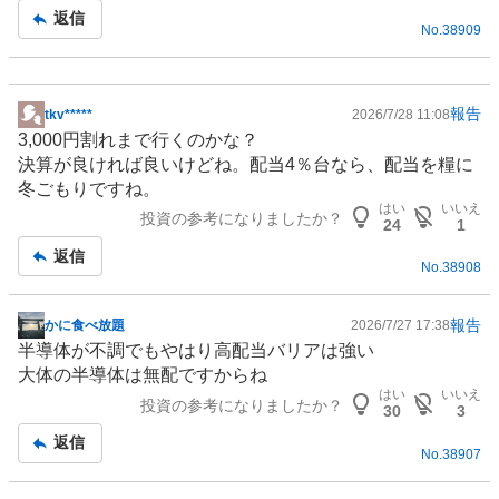
記
返信
No.
38909
事
報告
tkv*****
2026/7/28 11:08
掲
3,000円割れまで行くのかな？
示
決算が良ければ良いけどね。配当4％台なら、配当を糧に
板
冬ごもりですね。
記
はい
いいえ
投資の参考になりましたか？
事
24
1
返信
No.
38908
報告
かに食べ放題
2026/7/27 17:38
掲
半導体
が不調でもやはり高配当バリアは強い
示
大体の半導体は無配ですからね
板
はい
いいえ
投資の参考になりましたか？
記
30
3
事
返信
No.
38907