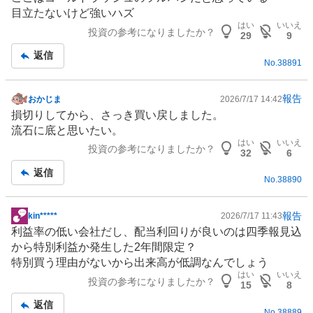
示
目立たないけど強いハズ
板
はい
いいえ
投資の参考になりましたか？
記
29
9
事
返信
No.
38891
報告
おかじま
2026/7/17 14:42
掲
損切りしてから、さっき買い戻しました。
示
流石に底と思いたい。
板
はい
いいえ
投資の参考になりましたか？
記
32
6
事
返信
No.
38890
報告
kin*****
2026/7/17 11:43
掲
利益率の低い会社だし、配当利回りが良いのは四季報見込
示
から特別利益か発生した2年間限定？
板
特別買う理由がないから出来高が低調なんでしょう
記
はい
いいえ
投資の参考になりましたか？
事
15
8
返信
No.
38889