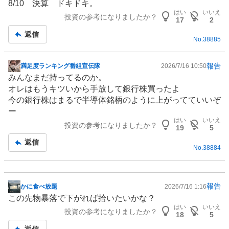
8/10 決算 ドキドキ。
板
はい
いいえ
投資の参考になりましたか？
記
17
2
事
返信
No.
38885
報告
満足度ランキング番組宣伝隊
2026/7/16 10:50
掲
みんなまだ持ってるのか。
示
オレはもうキツいから手放して銀行株買ったよ
板
今の銀行株はまるで
半導体
銘柄のように上がってていいぞ
記
ー
事
はい
いいえ
投資の参考になりましたか？
19
5
返信
No.
38884
報告
かに食べ放題
2026/7/16 1:16
掲
この先物暴落で下がれば拾いたいかな？
示
はい
いいえ
投資の参考になりましたか？
板
18
5
記
返信