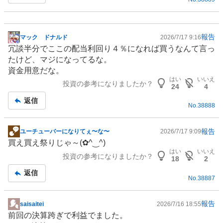
報告
マック ドナルド
2026/7/17 9:16
掲
冗談半分でここの配当利回り４％になれば買うなんて言っ
示
たけど、マジになってるな。
板
資金用意だな。
記
はい
いいえ
投資の参考になりましたか？
事
24
4
返信
No.
38888
報告
ユーチューバーになりてぇ〜な〜
2026/7/17 9:09
掲
買え買え祭りじゃ～(⁠✿⁠^⁠‿⁠^⁠)
示
はい
いいえ
投資の参考になりましたか？
板
18
2
記
返信
No.
38887
事
報告
saisaitei
2026/7/16 18:55
掲
前回の決算跨ぎで利益でました。
示