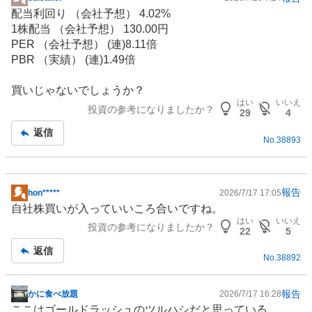
掲
配当利回り （会社予想） 4.02%
示
1株配当 （会社予想） 130.00円
板
PER （会社予想） (連)8.11倍
記
PBR （実績） (連)1.49倍
事
買いじゃないでしょうか？
はい
いいえ
投資の参考になりましたか？
29
4
返信
No.
38893
報告
hon*****
2026/7/17 17:05
掲
自社株買いが入っていいころ合いですね。
示
はい
いいえ
投資の参考になりましたか？
板
22
5
記
返信
No.
38892
事
報告
かに食べ放題
2026/7/17 16:28
掲
ここはゴールドラッシュのツルハシだと思っている