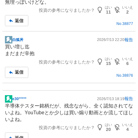
無理っぽいけどな。
板
はい
いいえ
投資の参考になりましたか？
記
11
2
事
返信
No.
38877
報告
白狐丼
2026/7/13 22:20
掲
買い増し迄
示
まだまだ辛抱
板
はい
いいえ
投資の参考になりましたか？
記
15
6
事
返信
No.
38876
報告
e30*****
2026/7/13 18:19
掲
半導体
テスター銘柄だが、残念ながら、全く認知されてな
示
いよね。
YouTube
とか少しは買い煽り動画とか流してほし
板
いよね。
記
はい
いいえ
投資の参考になりましたか？
事
20
4
返信