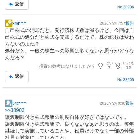
返信
No.
38906
報告
xmj*****
2026/7/24 7:57
掲
自己株式の消却だと、発行済株式数は減るけど、今回は自
示
己株式の処分だと株式を売却するだけで、株の総数は変わ
板
らないのよね？
記
処分だと、一般の株主への影響は多くないと思うがどうな
事
んだろ？
はい
いいえ
投資の参考になりましたか？
7
12
返信
No.
38905
報告
54c*****
2026/7/24 0:38
掲
>>
38903
示
譲渡制限付き株式報酬の制度自体が好きではないです。
板
譲渡制限付き株式報酬で、良くないなぁと思うのは、毎年
記
継続して実施していることや、役員だけでなく一部の幹部
事
社員も対象にしていること。