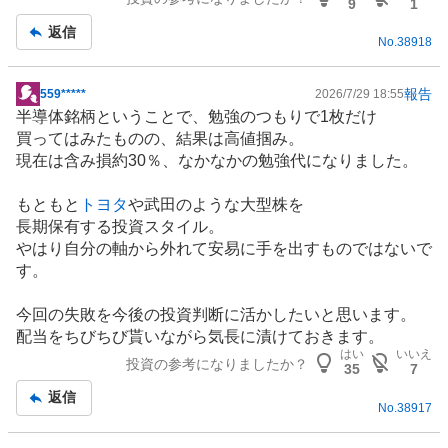
9
1
返信
No.
38918
報告
559*****
2026/7/29 18:55
掲
半導体
銘柄ということで、勉強のつもりで1枚だけ
示
買ってはみたものの、結果は高値掴み。
板
現在は含み損約30％、なかなかの勉強代になりました。
記
事
もともと
トヨタ
や武田のような大型株を
長期保有する投資スタイル。
やはり自分の軸から外れて安易に手を出すものではないで
す。
今回の失敗を今後の投資判断に活かしたいと思います。
配当をちびちび貰いながら気長に漬けておきます。
はい
いいえ
投資の参考になりましたか？
35
7
返信
No.
38917