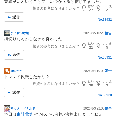
業績良いということで、いつか戻ると信じてました。
示
はい
いいえ
投資の参考になりましたか？
板
27
2
記
返信
No.
38932
事
報告
かに食べ放題
2026/8/5 10:29
掲
損切りなんかしなきゃ良かった
示
はい
いいえ
投資の参考になりましたか？
板
21
5
記
返信
No.
38931
事
報告
101*****
2026/8/4 10:01
掲
トレンド反転したかな？
示
はい
いいえ
投資の参考になりましたか？
板
36
3
記
返信
No.
38930
事
報告
マック ドナルド
2026/8/3 22:05
掲
本日は
東計電算
<4746.T> が凄い決算出しましたねえ。