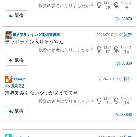
はい
いいえ
投資の参考になりましたか？
記
38
4
事
返信
No.
38870
報告
満足度ランキング番組宣伝隊
2026/7/10 10:04
掲
デッドライン入りそうやん
示
はい
いいえ
投資の参考になりましたか？
板
17
14
記
返信
No.
38869
事
報告
tamago
2026/7/10 7:05
掲
>>
38862
示
業界知識もないやつが吠えてて草
板
はい
いいえ
投資の参考になりましたか？
記
1
14
事
返信
No.
38868