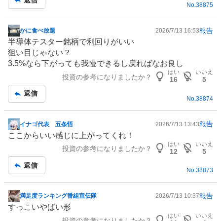
No.
38875
報告
かに食べ放題
2026/7/13 16:53
掲
半導体
テスター銘柄で利回りがいい
示
狙い目じゃない？
板
3.5%なら下がっても我慢できるし戻ればなお良し
記
はい
いいえ
投資の参考になりましたか？
事
16
5
返信
No.
38874
報告
イナゴ代表 五条悟
2026/7/13 13:43
掲
ここからいい感じに上がってくれ！
示
はい
いいえ
投資の参考になりましたか？
板
12
5
記
返信
No.
38873
事
報告
満足度ランキング番組宣伝隊
2026/7/13 10:37
掲
すっこいやばい形
示
はい
いいえ
投資の参考になりましたか？