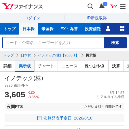
i
ログイン
ID新規取得
主
トップ
日本株
米国株
FX・為替
投資信託
ニュース
な
サ
銘
検索
ー
柄
ビ
を
トップ
日本株
イノテック(株)【9880.T】
掲示板
ス
検
索
詳細
掲示板
チャート
ニュース
株つぶやき
決算
イノテック(株)
9880
東証PRM
3,605
-125
8/7 14:57
リアルタイム株価
-3.35
%
夜間PTS
ただいま取引時間外です
決算発表予定日
2026/8/10