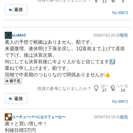
板
11
4
記
返信
No.
38872
事
報告
ecoMAC
2026/7/10 20:30
掲
素人の予想で根拠はありません、勘です。
示
来週微増、連休明け下落全戻し、1Q直前まで上げて直前
板
で下げ。後は決算次第。
記
何にしても決算前後に今より上がると信じてます⤴️
事
重ねて申し上げます。勘です。
現物で中長期のつもりなので関係ありませんが👍
様子見
はい
いいえ
投資の参考になりましたか？
27
10
返信
No.
38871
報告
ユーチューバーになりてぇ〜な〜
2026/7/10 10:11
掲
粛々と買い増し中！
示
利確目標3万円
板