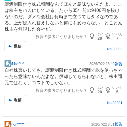
掲
譲渡制限付き株式報酬なんてほんと意味ないんだよ、ここ
示
は株主をバカにしている、だから35年前の9400円を抜け
板
ないのだ。ダメな会社は何時まで立つてもダメなのであ
記
る。上が総入れ替えしないと何にも変わらない！とことん
事
株主を無視した会社だ。
はい
いいえ
投資の参考になりましたか？
28
7
返信
No.
38902
報告
54c*****
2026/7/22 18:40
掲
自社株買いしても、譲渡制限付き株式報酬で株を使っちゃ
示
ったら意味ないんだよな。償却してもらわないと、株主還
板
元ではなく、コストでしかない。
記
はい
いいえ
投資の参考になりましたか？
事
20
5
返信
No.
38901
報告
hon*****
2026/7/22 8:51
掲