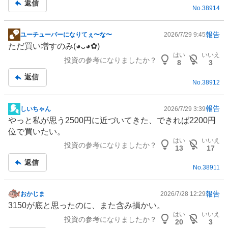
返信
No.
38914
事
報告
ユーチューバーになりてぇ〜な〜
2026/7/29 9:45
掲
ただ買い増すのみ(⁠◕⁠ᴗ⁠◕⁠✿⁠)
示
はい
いいえ
投資の参考になりましたか？
板
8
3
記
返信
No.
38912
事
報告
しいちゃん
2026/7/29 3:39
掲
やっと私が思う2500円に近づいてきた、できれば2200円
示
位で買いたい。
板
はい
いいえ
投資の参考になりましたか？
記
13
17
事
返信
No.
38911
報告
おかじま
2026/7/28 12:29
掲
3150が底と思ったのに、また含み損かい。
示
はい
いいえ
投資の参考になりましたか？
板
20
3