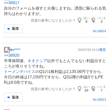
>>
38917
示
自分のフォームを崩すと火傷しますね。誘惑に駆られる気
板
持ちはわかりますが。
記
はい
いいえ
投資の参考になりましたか？
事
9
2
返信
No.
38924
報告
tkv*****
2026/7/30 19:11
掲
>>
38920
示
半導体
関連、
キオクシア
以外でもとんでもない利益出すと
板
ころが有りそうですね。
記
トーメンデバイス
のQ1の1株利益は2,135.06円ですから、
事
今日の終値は17,150円ですから、Q2以降の利益0でもPE
Rは8.0倍ですね。
はい
いいえ
投資の参考になりましたか？
20
7
返信
No.
38923