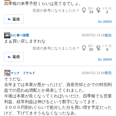
四季報の来季予想くらいは見てるでしょ。
示
はい
いいえ
投資の参考になりましたか？
板
19
2
記
返信
No.
38900
事
報告
かに食べ放題
2026/7/21 13:18
掲
まぁ買い戻しますわな
示
はい
いいえ
投資の参考になりましたか？
板
25
8
記
返信
No.
38899
事
報告
マック ドナルド
2026/7/21 12:54
掲
そうだな。
示
去年までは本業が悪かったけど、資産売却とかでの特別利
板
益での思わぬ増配とか発表してくれました。
記
今後は本業が良くなってくればいいだけ。四季報でも営業
事
利益、経常利益は伸びるという数字になってます。
３０００円割れぐらいで処分した分を買い増す予定だった
けど、下げてきそうもなくなったなあ。