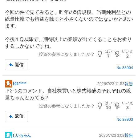
今回の件で見てみると、昨年の5倍規模、当期純利益との
総量比較でも特益を除くと小さくないのではないかと思い
ます。
今後１Q以降で、期待以上の業績が出てくることをお祈り
するしかないですね。
はい
いいえ
投資の参考になりましたか？
7
2
返信
No.
38904
報告
101*****
2026/7/23 11:53
掲
下2つのコメント、自社株買いと株式報酬のそれぞれの総
示
量ちゃんとみてる？
板
はい
いいえ
投資の参考になりましたか？
記
10
3
事
返信
No.
38903
報告
しいちゃん
2026/7/23 3:08