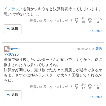
示
板
イノテック
も何かウキウキと決算発表待ってしまいます。
記
悪いはずないでしょ。
事
はい
いいえ
投資の参考になりましたか？
40
3
返信
No.
38928
報告
tkv*****
2026/8/2 11:29
掲
>>
38926
示
高値で売り抜けたホルダーさんが多いでしょうから、逆に
板
掴まされた方も多いでしょうね。
記
決算が好調なら、売り抜けた方々の買戻しが期待できるか
事
もよ。さすがにNANDテスターが大きく回復してくれるか
もね。
はい
いいえ
投資の参考になりましたか？
17
8
返信
No.
38927