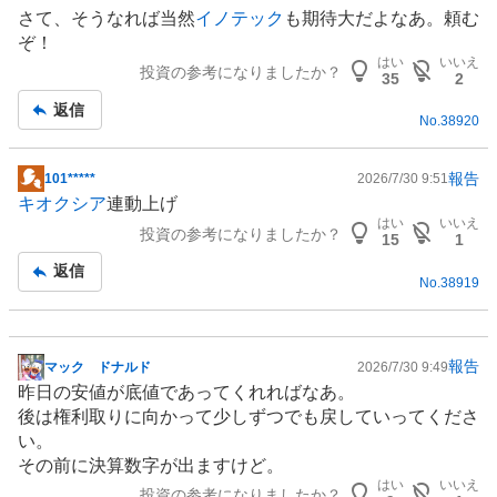
事
さて、そうなれば当然
イノテック
も期待大だよなあ。頼む
ぞ！
はい
いいえ
投資の参考になりましたか？
35
2
返信
No.
38920
報告
101*****
2026/7/30 9:51
掲
キオクシア
連動上げ
示
はい
いいえ
投資の参考になりましたか？
板
15
1
記
返信
No.
38919
事
報告
マック ドナルド
2026/7/30 9:49
掲
昨日の安値が底値であってくれればなあ。
示
後は権利取りに向かって少しずつでも戻していってくださ
板
い。
記
その前に決算数字が出ますけど。
事
はい
いいえ
投資の参考になりましたか？