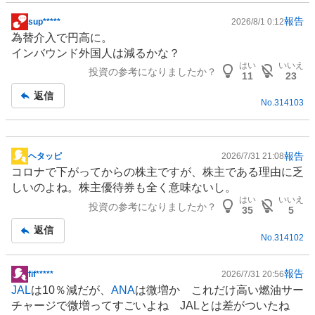
報告
sup*****
2026/8/1 0:12
掲
為替介入で円高に。
示
インバウンド
外国人は減るかな？
板
はい
いいえ
投資の参考になりましたか？
記
11
23
事
返信
No.
314103
報告
ヘタッピ
2026/7/31 21:08
掲
コロナで下がってからの株主ですが、株主である理由に乏
示
しいのよね。
株主優待
券も全く意味ないし。
板
はい
いいえ
投資の参考になりましたか？
記
35
5
事
返信
No.
314102
報告
fif*****
2026/7/31 20:56
掲
JAL
は10％減だが、
ANA
は微増か これだけ高い燃油サー
示
チャージで微増ってすごいよね JALとは差がついたね
板