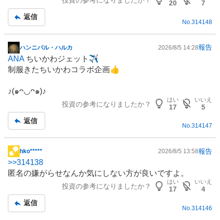
投資の参考になりましたか？
20
7
返信
No.
314148
報告
ハンニバル・ハルカ
2026/8/5 14:28
掲
ANA
ちいかわジェット✈️
示
制服
きたちいかわコラボ企画👍
板
記
♪(๑ᴖ◡ᴖ๑)♪
事
はい
いいえ
投資の参考になりましたか？
17
5
返信
No.
314147
報告
hko*****
2026/8/5 13:58
掲
>>
314138
示
匿名の嫌がらせなんか気にしない方が良いですよ。
板
はい
いいえ
投資の参考になりましたか？
記
17
4
事
返信
No.
314146