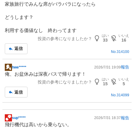
家族旅行でみんな席がバラバラになったら
どうします？
利用する価値なし 終わってます
はい
いいえ
投資の参考になりましたか？
33
16
返信
No.
314100
報告
hwe*****
2026/7/31 19:09
掲
俺、お盆休みは深夜バスで帰ります！
示
はい
いいえ
投資の参考になりましたか？
板
15
5
記
返信
No.
314099
事
報告
sup*****
2026/7/31 18:37
掲
飛行機代は高いから乗らない。
示
板