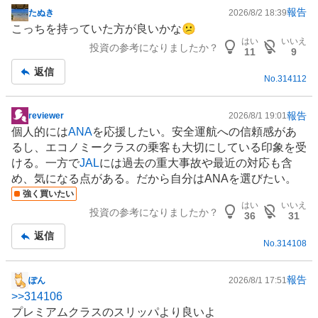
報告
たぬき
2026/8/2 18:39
掲
こっちを持っていた方が良いかな😕
示
はい
いいえ
投資の参考になりましたか？
板
11
9
記
返信
No.
314112
事
報告
reviewer
2026/8/1 19:01
掲
個人的には
ANA
を応援したい。安全運航への信頼感があ
示
るし、エコノミークラスの乗客も大切にしている印象を受
板
ける。一方で
JAL
には過去の重大事故や最近の対応も含
記
め、気になる点がある。だから自分はANAを選びたい。
事
強く買いたい
はい
いいえ
投資の参考になりましたか？
36
31
返信
No.
314108
報告
ぽん
2026/8/1 17:51
掲
>>
314106
示
プレミアムクラスのスリッパより良いよ
板