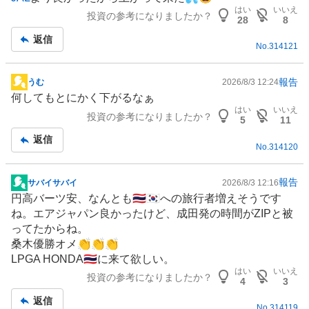
示
はい
いいえ
投資の参考になりましたか？
板
28
8
記
返信
No.
314121
事
報告
うむ
2026/8/3 12:24
掲
何してもとにかく下がるなぁ
示
はい
いいえ
投資の参考になりましたか？
板
5
11
記
返信
No.
314120
事
報告
サバイサバイ
2026/8/3 12:16
掲
円高バーツ安、なんとも🇹🇭🇰🇷への
旅行
者増えそうです
示
ね。エアジャパン良かったけど、成田発の時間がZIPと被
板
ってたからね。
記
桑木優勝オメ👏👏👏
事
LPGA HONDA🇹🇭に来て欲しい。
はい
いいえ
投資の参考になりましたか？
4
3
返信
No.
314119