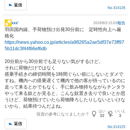
事
返信
No.
314126
報告
xxx'
2026/8/3 15:03
掲
羽田国内線、手荷物預け出発30分前に 定時性向上へ厳
示
格化
板
https://news.yahoo.co.jp/articles/a98265a2ae5df37e73ff97
記
5b11dc3f44f66ef6db
事
20分前から30分前でも足りない気がするけど。
それに荷物だけではなく
搭乗手続きの締切時間を1時間ぐらい前にしないとダメで
すね。機内への搭乗遅くて機内で他の客が待っているのに
走って来るとかでもなく、手に飲み物持ちながらチンタラ
やって来る奴とか見ると、こんな奴置き去りで良いとか思
うけど、荷物預けていたら荷物降ろしたりしないといけな
いから、結果待つんだよね。
はい
いいえ
投資の参考になりましたか？
32
3
返信
No.
314125