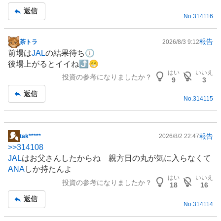
事
返信
No.
314116
報告
茶トラ
2026/8/3 9:12
掲
前場は
JAL
の結果待ち🕕️
示
後場上がるとイイね⤴️😁
板
はい
いいえ
投資の参考になりましたか？
記
9
3
事
返信
No.
314115
報告
tak*****
2026/8/2 22:47
掲
>>
314108
示
JAL
はお父さんしたからね 親方日の丸が気に入らなくて
板
ANA
しか持たんよ
記
はい
いいえ
投資の参考になりましたか？
事
18
16
返信
No.
314114