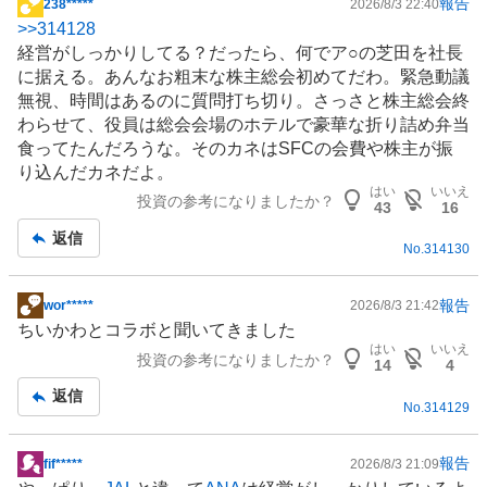
報告
238*****
2026/8/3 22:40
掲
>>
314128
示
経営がしっかりしてる？だったら、何でア○の芝田を社長
板
に据える。あんなお粗末な株主総会初めてだわ。緊急動議
記
無視、時間はあるのに質問打ち切り。さっさと株主総会終
事
わらせて、役員は総会会場の
ホテル
で豪華な折り詰め弁当
食ってたんだろうな。そのカネはSFCの会費や株主が振
り込んだカネだよ。
はい
いいえ
投資の参考になりましたか？
43
16
返信
No.
314130
報告
wor*****
2026/8/3 21:42
掲
ちいかわとコラボと聞いてきました
示
はい
いいえ
投資の参考になりましたか？
板
14
4
記
返信
No.
314129
事
報告
fif*****
2026/8/3 21:09
掲