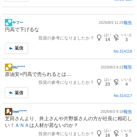
報告
ヤフー
2026/8/3 11:25
掲
円高で下げるな
示
はい
いいえ
投資の参考になりましたか？
板
14
3
記
返信
No.
314118
事
報告
blu*****
2026/8/3 9:23
掲
原油安+円高で売られるとは…
示
はい
いいえ
投資の参考になりましたか？
板
23
4
記
返信
No.
314117
事
報告
hwe*****
2026/8/3 9:18
掲
芝田さんより、井上さんや片野坂さんの方が社長に相応し
示
い！
ＡＮＡ
は
人材
が居ないのか？
板
はい
いいえ
投資の参考になりましたか？
記
16
5