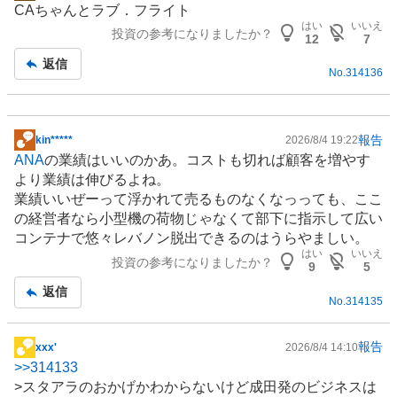
CAちゃんとラブ．フライト
示
はい
いいえ
投資の参考になりましたか？
板
12
7
記
返信
No.
314136
事
報告
kin*****
2026/8/4 19:22
掲
ANA
の業績はいいのかあ。コストも切れば顧客を増やす
示
より業績は伸びるよね。
板
業績いいぜーって浮かれて売るものなくなっっても、ここ
記
の経営者なら小型機の荷物じゃなくて部下に指示して広い
事
コンテナで悠々レバノン脱出できるのはうらやましい。
はい
いいえ
投資の参考になりましたか？
9
5
返信
No.
314135
報告
xxx'
2026/8/4 14:10
掲
>>
314133
示
>スタアラのおかげかわからないけど成田発のビジネスは
板