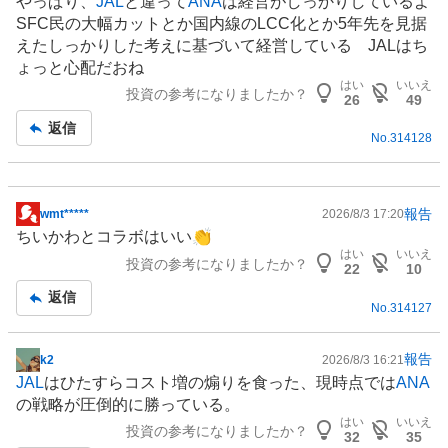
やっぱり、
JAL
と違って
ANA
は経営がしっかりしているよ
示
SFC民の大幅カットとか国内線のLCC化とか5年先を見据
板
えたしっかりした考えに基づいて経営している JALはち
記
ょっと心配だおね
事
はい
いいえ
投資の参考になりましたか？
26
49
返信
No.
314128
報告
wmt*****
2026/8/3 17:20
掲
ちいかわとコラボはいい👏
示
はい
いいえ
投資の参考になりましたか？
板
22
10
記
返信
No.
314127
事
報告
k2
2026/8/3 16:21
掲
JAL
はひたすらコスト増の煽りを食った、現時点では
ANA
示
の戦略が圧倒的に勝っている。
板
はい
いいえ
投資の参考になりましたか？
記
32
35