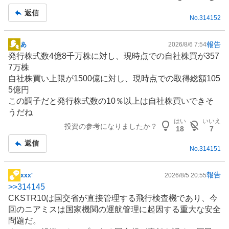
い
返信
No.
314152
た
い
0
報告
あ
2026/8/6 7:54
掲
%
発行株式数4億8千万株に対し、現時点での自社株買が357
示
、
7万株
板
様
自社株買い上限が1500億に対し、現時点での取得総額105
記
子
5億円
事
見
この調子だと発行株式数の10％以上は自社株買いできそ
0
うだね
%
はい
いいえ
投資の参考になりましたか？
18
7
、
返信
売
No.
314151
り
た
報告
xxx'
2026/8/5 20:55
い
掲
>>
314145
0
示
CKSTR10は国交省が直接管理する飛行検査機であり、今
%
板
回のニアミスは国家機関の運航管理に起因する重大な安全
、
記
問題だ。
強
事