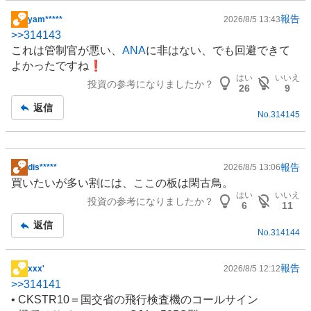
報告
yam*****
2026/8/5 13:43
掲
>>
314143
示
これは管制官が悪い、
ANA
に非はない、でも回避できて
板
よかったですね❗
記
はい
いいえ
投資の参考になりましたか？
事
26
9
返信
No.
314145
報告
dis*****
2026/8/5 13:06
掲
買いたいが多い割には、ここの板は閑古鳥。
示
はい
いいえ
投資の参考になりましたか？
板
6
11
記
返信
No.
314144
事
報告
xxx'
2026/8/5 12:12
掲
>>
314141
示
• CKSTR10＝国交省の飛行検査機のコールサイン
板