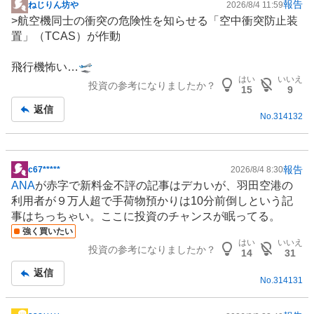
報告
ねじりん坊や
2026/8/4 11:59
掲
>航空機同士の衝突の危険性を知らせる「空中衝突防止装
示
置」（TCAS）が作動
板
記
飛行機怖い…🛫
事
はい
いいえ
投資の参考になりましたか？
15
9
返信
No.
314132
報告
c67*****
2026/8/4 8:30
掲
ANA
が赤字で新料金不評の記事はデカいが、羽田空港の
示
利用者が９万人超で手荷物預かりは10分前倒しという記
板
事はちっちゃい。ここに投資のチャンスが眠ってる。
記
強く買いたい
事
はい
いいえ
投資の参考になりましたか？
14
31
返信
No.
314131