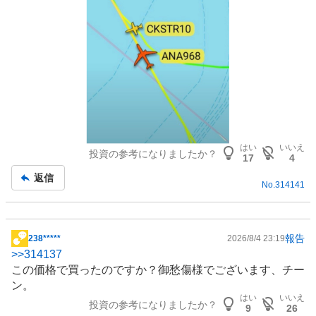
はい
いいえ
投資の参考になりましたか？
17
4
返信
No.
314141
報告
238*****
2026/8/4 23:19
掲
>>
314137
示
この価格で買ったのですか？御愁傷様でございます、チー
板
ン。
記
はい
いいえ
投資の参考になりましたか？
事
9
26