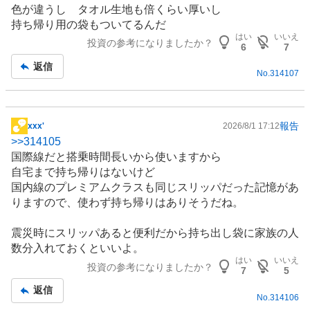
色が違うし タオル生地も倍くらい厚いし
記
持ち帰り用の袋もついてるんだ
事
はい
いいえ
投資の参考になりましたか？
6
7
返信
No.
314107
報告
xxx'
2026/8/1 17:12
掲
>>
314105
示
国際線だと搭乗時間長いから使いますから
板
自宅まで持ち帰りはないけど
記
国内線のプレミアムクラスも同じスリッパだった記憶があ
事
りますので、使わず持ち帰りはありそうだね。
震災時にスリッパあると便利だから持ち出し袋に家族の人
数分入れておくといいよ。
はい
いいえ
投資の参考になりましたか？
7
5
返信
No.
314106