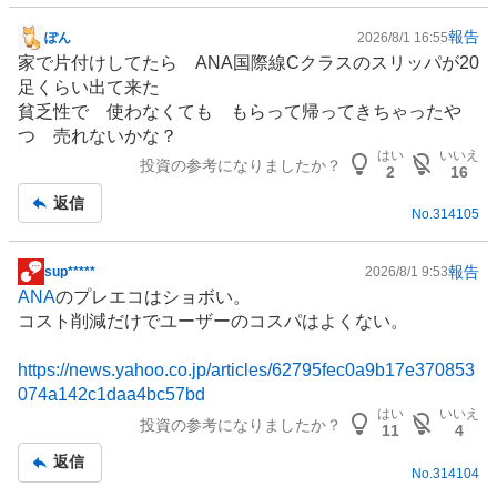
報告
ぽん
2026/8/1 16:55
掲
家で片付けしてたら ANA国際線Cクラスのスリッパが20
示
足くらい出て来た
板
貧乏性で 使わなくても もらって帰ってきちゃったや
記
つ 売れないかな？
事
はい
いいえ
投資の参考になりましたか？
2
16
返信
No.
314105
報告
sup*****
2026/8/1 9:53
掲
ANA
のプレエコはショボい。
示
コスト削減だけでユーザーのコスパはよくない。
板
記
https://news.yahoo.co.jp/articles/62795fec0a9b17e370853
事
074a142c1daa4bc57bd
はい
いいえ
投資の参考になりましたか？
11
4
返信
No.
314104