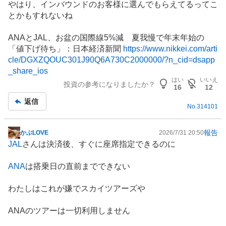
やはり、
インバウンド
のお客様に選んでもらえてるってこ
記
とかもすれないね
事
ANAとJAL、お盆の国際線5%減 夏我慢で年末年始の
「値下げ待ち」：日本経済新聞
https://www.nikkei.com/arti
cle/DGXZQOUC301J90Q6A730C2000000/?n_cid=dsapp
_share_ios
はい
いいえ
投資の参考になりましたか？
16
12
返信
No.
314101
報告
かぶLOVE
2026/7/31 20:50
掲
JAL
さんは決済後、すぐに座席指定できるのに
示
板
ANA
は搭乗日の直前までできない
記
事
わたしはこれが嫌でスカイツアーズや
ANAのツアーは一切利用しません