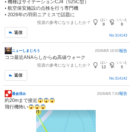
• 機種はサイテーションCJ4（525C型）
記
• 航空保安施設の点検を行う専門機
事
• 2026年の羽田ニアミスで話題に
はい
いいえ
投資の参考になりましたか？
8
8
返信
No.
314143
報告
ニューしまじろう
2026/8/5 10:02
掲
ココ最近ANAらしからぬ高値ウォーク
示
はい
いいえ
投資の参考になりましたか？
板
12
5
記
返信
No.
314142
事
報告
退会済み
2026/8/5 7:03
掲
約20mまで接近😱😱😱
示
飛行機怖い😱😱😱
板
記
事