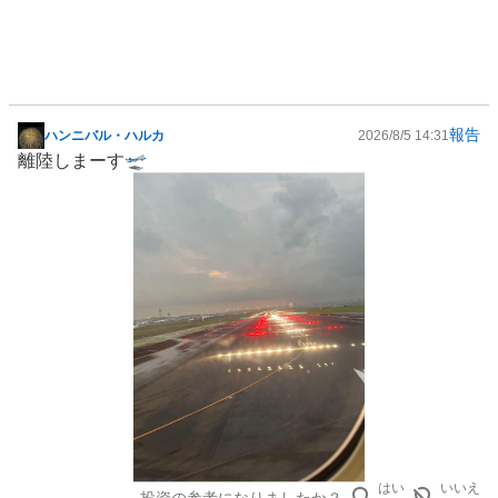
報告
ハンニバル・ハルカ
2026/8/5 14:31
掲
離陸しまーす🛫
示
板
記
事
はい
いいえ