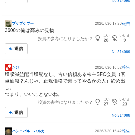
No.
314090
報告
プケプケプー
2026/7/30 17:30
掲
3600の俺は高みの見物
示
はい
いいえ
投資の参考になりましたか？
板
28
9
記
返信
No.
314089
事
報告
たけ
2026/7/30 16:52
掲
増収減益配当増配なし、古い信頼ある株主SFC会員（客
示
単価減？んじゃ、正規価格で乗ってやるかの人）締め出
板
し。
記
つまり、いいことないね。
事
はい
いいえ
投資の参考になりましたか？
27
23
返信
No.
314088
報告
ハンニバル・ハルカ
2026/7/30 15:42
掲