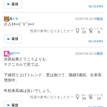
記
返信
No.
314093
事
報告
茶トラ
2026/7/30 22:49
掲
介入ｷﾀ━(ﾟ∀ﾟ)━!
示
はい
いいえ
投資の参考になりましたか？
板
13
8
記
返信
No.
314092
事
報告
2f7*****
2026/7/30 20:31
掲
決算結果どうこうよりも、
示
テクニカルで見ては。
板
記
下値切り上げトレンド、雲は抜けて、陽線5連続、出来高
事
増加中。
年初来高値は近いでしょう。
はい
いいえ
投資の参考になりましたか？
33
14
返信