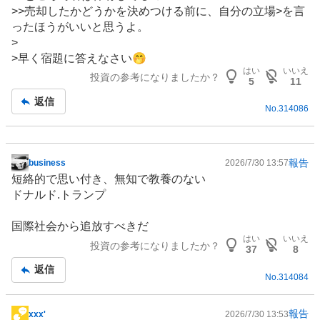
>>売却したかどうかを決めつける前に、自分の立場>を言
ったほうがいいと思うよ。
>
>早く宿題に答えなさい🤭
はい
いいえ
投資の参考になりましたか？
5
11
返信
No.
314086
報告
business
2026/7/30 13:57
掲
短絡的で思い付き、無知で教養のない
示
ドナルド.トランプ
板
記
国際社会から追放すべきだ
事
はい
いいえ
投資の参考になりましたか？
37
8
返信
No.
314084
報告
xxx'
2026/7/30 13:53