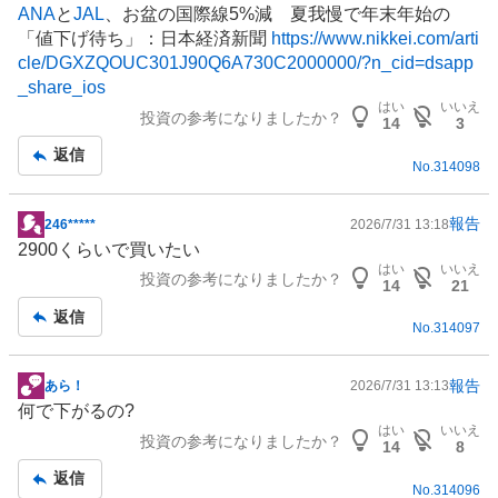
ANA
と
JAL
、お盆の国際線5%減 夏我慢で年末年始の
記
「値下げ待ち」：日本経済新聞
https://www.nikkei.com/arti
事
cle/DGXZQOUC301J90Q6A730C2000000/?n_cid=dsapp
_share_ios
はい
いいえ
投資の参考になりましたか？
14
3
返信
No.
314098
報告
246*****
2026/7/31 13:18
掲
2900くらいで買いたい
示
はい
いいえ
投資の参考になりましたか？
板
14
21
記
返信
No.
314097
事
報告
あら！
2026/7/31 13:13
掲
何で下がるの?
示
はい
いいえ
投資の参考になりましたか？
板
14
8
記
返信
No.
314096
事