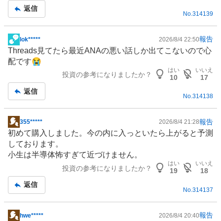
返信
No.
314139
報告
lok*****
2026/8/4 22:50
掲
Threads見てたら最近ANAの悪い話しか出てこないので心
示
配です😭
板
はい
いいえ
投資の参考になりましたか？
記
10
17
事
返信
No.
314138
報告
355*****
2026/8/4 21:28
掲
初めて購入しました。今の内に入っといたら上がると予測
示
しております。
板
小生は
半導体
怖すぎて近づけません。
記
はい
いいえ
投資の参考になりましたか？
事
19
18
返信
No.
314137
報告
hwe*****
2026/8/4 20:40
掲