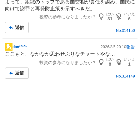
よって、組織のトップである国交相が責任を認め、国民に
く
向けて謝罪と再発防止策を示すべきだ。
売
はい
いいえ
り
投資の参考になりましたか？
31
6
た
返信
い
No.
314150
0
%
報告
don*****
2026/8/5 20:10
掲
ここもと、なかなか思わせぶりなチャートやな…
示
はい
いいえ
投資の参考になりましたか？
板
8
1
記
返信
No.
314149
事