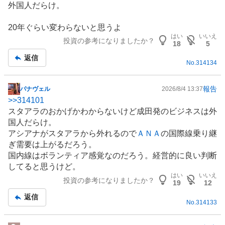
外国人だらけ。
記
事
20年ぐらい変わらないと思うよ
はい
いいえ
投資の参考になりましたか？
18
5
返信
No.
314134
報告
パナヴェル
2026/8/4 13:37
掲
>>
314101
示
スタアラのおかげかわからないけど成田発のビジネスは外
板
国人だらけ。
記
アシアナがスタアラから外れるので
ＡＮＡ
の国際線乗り継
事
ぎ需要は上がるだろう。
国内線はボランティア感覚なのだろう。経営的に良い判断
してると思うけど。
はい
いいえ
投資の参考になりましたか？
19
12
返信
No.
314133