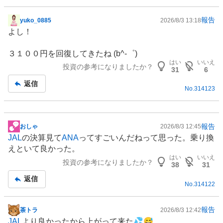
報告
yuko_0885
2026/8/3 13:18
掲
よし！
示
板
３１００円を回復してきたね (b^-゜)
記
はい
いいえ
投資の参考になりましたか？
事
31
6
返信
No.
314123
報告
おしゃ
2026/8/3 12:45
掲
JAL
の決算見て
ANA
ってすごいんだねって思った。乗り換
示
えといて良かった。
板
はい
いいえ
投資の参考になりましたか？
記
38
31
事
返信
No.
314122
報告
茶トラ
2026/8/3 12:42
掲
JAL
より良かったから上がって来た💦😅