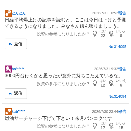
報告
とんとん
2026/7/31 10:52
掲
日経平均爆上げの記事を読むと、ここは今日は下げと予測
示
できるようになりました。みなさん踏ん張りましょう。
板
はい
いいえ
投資の参考になりましたか？
記
22
6
事
返信
No.
314095
報告
ho******
2026/7/31 9:32
掲
3000円台行くかと思ったが意外に持ちこたえているな。
示
はい
いいえ
投資の参考になりましたか？
板
12
6
記
返信
No.
314094
事
報告
kab*****
2026/7/30 23:44
掲
燃油サーチャージ下げて下さい！来月バンコクです
示
はい
いいえ
投資の参考になりましたか？
板
17
15