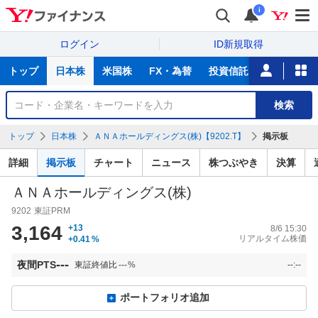
i
ログイン
ID新規取得
主
トップ
日本株
米国株
FX・為替
投資信託
ニュース
な
サ
銘
検索
ー
柄
ビ
を
トップ
日本株
ＡＮＡホールディングス(株)【9202.T】
掲示板
ス
検
索
詳細
掲示板
チャート
ニュース
株つぶやき
決算
ＡＮＡホールディングス(株)
9202
東証PRM
3,164
+13
8/6 15:30
リアルタイム株価
+0.41
%
---
夜間PTS
東証終値比
---
%
--:--
ポートフォリオ追加