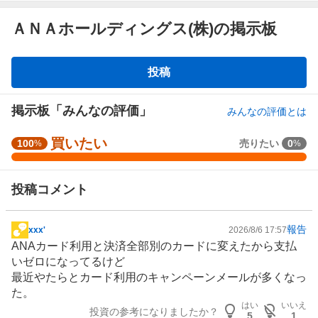
ＡＮＡホールディングス(株)の掲示板
掲
投稿
示
板
掲示板「みんなの評価」
みんなの評価とは
買いたい
強
100
売りたい
0
%
%
く
買
投稿コメント
い
た
い
報告
xxx'
2026/8/6 17:57
掲
1
ANAカード利用と決済全部別のカードに変えたから支払
示
0
いゼロになってるけど
板
0
最近やたらとカード利用のキャンペーンメールが多くなっ
記
%
た。
事
、
はい
いいえ
投資の参考になりましたか？
買
5
1