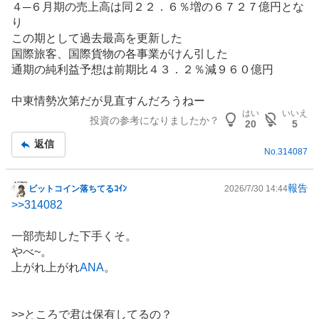
４─６月期の売上高は同２２．６％増の６７２７億円とな
示
り
板
この期​として過去最高を更新‌した
記
国際旅客、国際貨物の各事業がけん引した
事
通期の純利益予想は前期比４３．２％減９６０億円
中東情勢次第だが見直すんだろうねー
はい
いいえ
投資の参考になりましたか？
20
5
返信
No.
314087
報告
ビットコイン落ちてるｺｲﾝ
2026/7/30 14:44
掲
>>
314082
示
板
一部売却した下手くそ。
記
やべ~。
事
上がれ上がれ
ANA
。
>>ところで君は保有してるの？