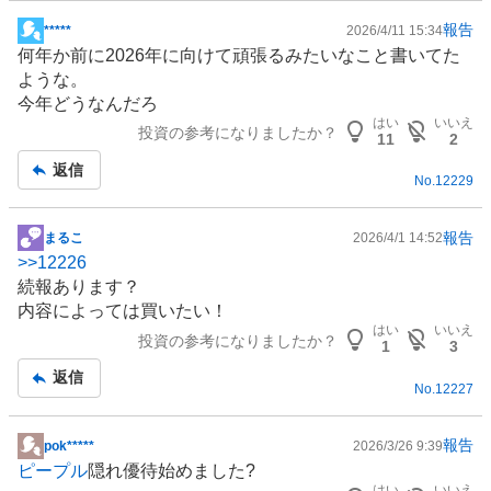
報告
*****
2026/4/11 15:34
掲
何年か前に2026年に向けて頑張るみたいなこと書いてた
示
ような。
板
今年どうなんだろ
記
はい
いいえ
投資の参考になりましたか？
事
11
2
返信
No.
12229
報告
まるこ
2026/4/1 14:52
掲
>>
12226
示
続報あります？
板
内容によっては買いたい！
記
はい
いいえ
投資の参考になりましたか？
事
1
3
返信
No.
12227
報告
pok*****
2026/3/26 9:39
掲
ピープル
隠れ優待始めました?
示
はい
いいえ