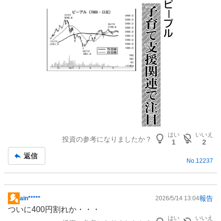
記
事
はい
いいえ
投資の参考になりましたか？
1
2
返信
No.
12237
報告
ain*****
2026/5/14 13:04
掲
ついに400円割れか・・・
示
はい
いいえ