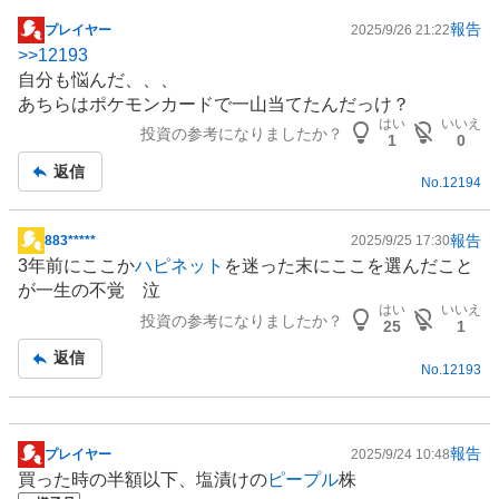
報告
プレイヤー
2025/9/26 21:22
掲
>>
12193
示
自分も悩んだ、、、
板
あちらはポケモンカードで一山当てたんだっけ？
記
はい
いいえ
投資の参考になりましたか？
事
1
0
返信
No.
12194
報告
883*****
2025/9/25 17:30
掲
3年前にここか
ハピネット
を迷った末にここを選んだこと
示
が一生の不覚 泣
板
はい
いいえ
投資の参考になりましたか？
記
25
1
事
返信
No.
12193
報告
プレイヤー
2025/9/24 10:48
掲
買った時の半額以下、塩漬けの
ピープル
株
示