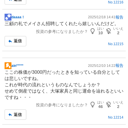
No.
12216
報告
daaaa！
2025/12/18 14:41
掲
三顧の礼でメイさん招聘してくれたら嬉しいんだけど。
示
はい
いいえ
投資の参考になりましたか？
板
10
2
記
返信
No.
12215
事
報告
ain*****
2025/12/10 14:22
掲
ここの株価が3000円だったときを知っている自分として
示
は悲しいですね。
板
これが時代の流れというものなんでしょうか？
記
せめて倒産ではなく、大塚家具と同じ運命を辿れるといい
事
ですね・・・
はい
いいえ
投資の参考になりましたか？
46
2
返信
No.
12214