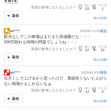
様子見
板
はい
いいえ
投資の参考になりましたか？
記
25
1
事
返信
No.
12192
報告
ain*****
2025/9/1 11:02
掲
配当なしでこの株価はまだまだ高値圏だな・・・
示
500円割れも時間の問題でしょうね・・・
板
はい
いいえ
投資の参考になりましたか？
記
37
10
事
返信
No.
12186
報告
hoi*****
2025/9/1 9:55
掲
出尽くしで上げるかと思ったけど、業績良くないと上がら
示
ない相場かもしれないなぁ
板
はい
いいえ
投資の参考になりましたか？
記
12
2
事
返信
No.
12185