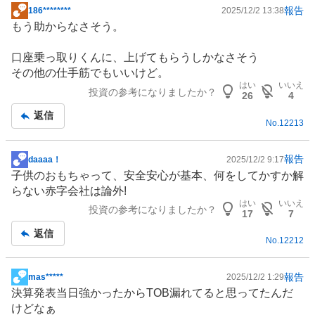
報告
186********
2025/12/2 13:38
掲
もう助からなさそう。
示
板
口座乗っ取りくんに、上げてもらうしかなさそう
記
その他の仕手筋でもいいけど。
事
はい
いいえ
投資の参考になりましたか？
26
4
返信
No.
12213
報告
daaaa！
2025/12/2 9:17
掲
子供のおもちゃって、安全安心が基本、何をしてかすか解
示
らない赤字会社は論外!
板
はい
いいえ
投資の参考になりましたか？
記
17
7
事
返信
No.
12212
報告
mas*****
2025/12/2 1:29
掲
決算発表当日強かったからTOB漏れてると思ってたんだ
示
けどなぁ
板