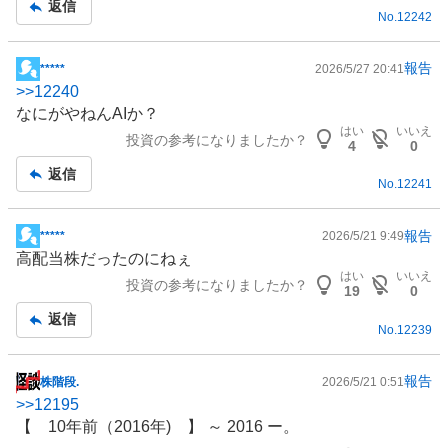
返信
No.
12242
報告
*****
2026/5/27 20:41
掲
>>
12240
示
なにがやねんAIか？
板
はい
いいえ
投資の参考になりましたか？
記
4
0
事
返信
No.
12241
報告
*****
2026/5/21 9:49
掲
高配当株だったのにねぇ
示
はい
いいえ
投資の参考になりましたか？
板
19
0
記
返信
No.
12239
事
報告
株階段.
2026/5/21 0:51
掲
>>
12195
示
【 10年前（2016年) 】 ～ 2016 ー。
板