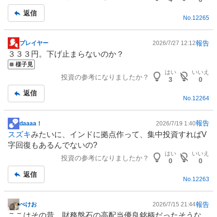
い
返信
0
No.
12265
%
、
報告
プレイヤー
2026/7/27 12:12
掲
様
３３３円。下げ止まらないのか？
示
子
様子見
板
見
はい
いいえ
投資の参考になりましたか？
記
3
0
1
事
0
返信
No.
12264
0
%
、
報告
daaaa！
2026/7/19 1:40
掲
売
スズキ
みたいに、
インド
に拠点作って、集中投資すればV
示
り
字回復もあるんでないの?
板
はい
いいえ
た
投資の参考になりましたか？
記
0
0
い
事
返信
0
No.
12263
%
、
報告
ぺけお
2026/7/15 21:44
強
掲
ここはその昔、財務盤石の高配当優良銘柄だったそうな。