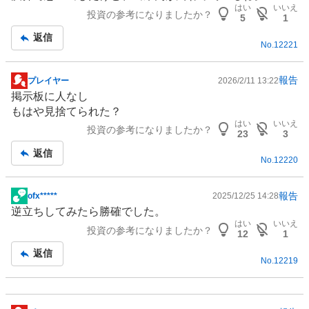
示
はい
いいえ
投資の参考になりましたか？
板
5
1
記
返信
No.
12221
事
報告
プレイヤー
2026/2/11 13:22
掲
掲示板に人なし
示
もはや見捨てられた？
板
はい
いいえ
投資の参考になりましたか？
記
23
3
事
返信
No.
12220
報告
ofx*****
2025/12/25 14:28
掲
逆立ちしてみたら勝確でした。
示
はい
いいえ
投資の参考になりましたか？
板
12
1
記
返信
No.
12219
事