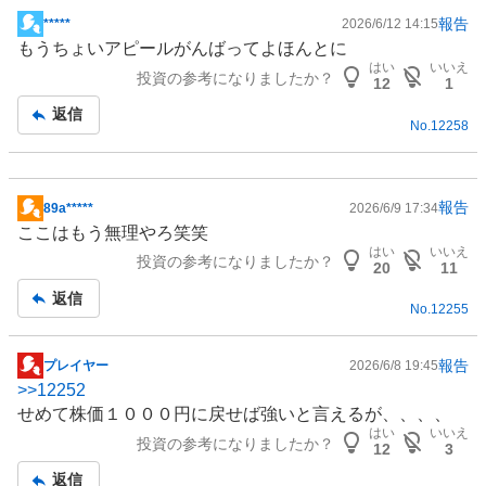
報告
*****
2026/6/12 14:15
掲
もうちょいアピールがんばってよほんとに
示
はい
いいえ
投資の参考になりましたか？
板
12
1
記
返信
No.
12258
事
報告
89a*****
2026/6/9 17:34
掲
ここはもう無理やろ笑笑
示
はい
いいえ
投資の参考になりましたか？
板
20
11
記
返信
No.
12255
事
報告
プレイヤー
2026/6/8 19:45
掲
>>
12252
示
せめて株価１０００円に戻せば強いと言えるが、、、、
板
はい
いいえ
投資の参考になりましたか？
記
12
3
事
返信