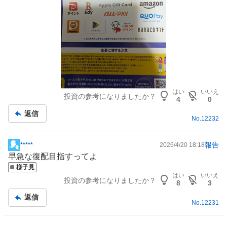
はい
いいえ
投資の参考になりましたか？
4
0
返信
No.
12232
報告
*****
2026/4/20 18:18
掲
早急な復配目指すってよ
示
様子見
板
はい
いいえ
投資の参考になりましたか？
記
8
3
事
返信
No.
12231