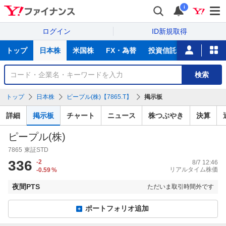
i
ログイン
ID新規取得
主
トップ
日本株
米国株
FX・為替
投資信託
ニュース
な
サ
銘
検索
ー
柄
ビ
を
トップ
日本株
ピープル(株)【7865.T】
掲示板
ス
検
索
詳細
掲示板
チャート
ニュース
株つぶやき
決算
ピープル(株)
7865
東証STD
336
-2
8/7 12:46
リアルタイム株価
-0.59
%
夜間PTS
ただいま取引時間外です
ポートフォリオ追加