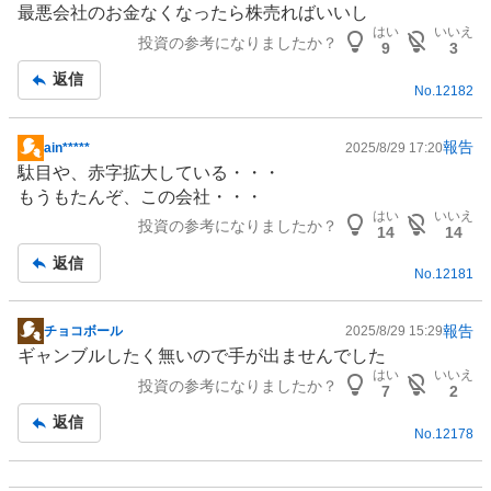
最悪会社のお金なくなったら株売ればいいし
記
はい
いいえ
投資の参考になりましたか？
事
9
3
返信
No.
12182
報告
ain*****
2025/8/29 17:20
掲
駄目や、赤字拡大している・・・
示
もうもたんぞ、この会社・・・
板
はい
いいえ
投資の参考になりましたか？
記
14
14
事
返信
No.
12181
報告
チョコボール
2025/8/29 15:29
掲
ギャンブル
したく無いので手が出ませんでした
示
はい
いいえ
投資の参考になりましたか？
板
7
2
記
返信
No.
12178
事