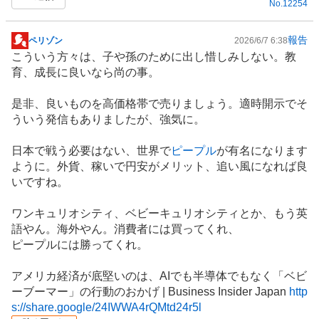
No.
12254
報告
ペリゾン
2026/6/7 6:38
掲
こういう方々は、子や孫のために出し惜しみしない。
教
示
育
、成長に良いなら尚の事。
板
記
是非、良いものを高価格帯で売りましょう。適時開示でそ
事
ういう発信もありましたが、強気に。
日本で戦う必要はない、世界で
ピープル
が有名になります
ように。外貨、稼いで円安がメリット、追い風になれば良
いですね。
ワンキュリオシティ、
ベビー
キュリオシティとか、もう英
語やん。海外やん。消費者には買ってくれ、
ピープルには勝ってくれ。
アメリカ経済が底堅いのは、AIでも
半導体
でもなく「ベビ
ーブーマー」の行動のおかげ | Business Insider Japan
http
s://share.google/24IWWA4rQMtd24r5l