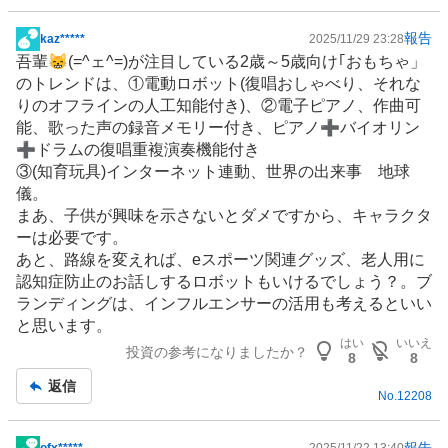
報告
kaz*****
2025/11/29 23:28
掲
吾輩😸(=^ェ^=)が注目している2歳～5歳向け｢おもちゃ」
示
のトレンドは、①電動
ロボット
(復唱おしゃべり、それな
板
りのオフラインの
人工知能
付き)、②電子ピアノ、作曲可
記
能、歌った声の録音メモリー付き、ピアノ➕バイオリン
事
➕ドラムの復唱重複演奏機能付き
③(知育玩具)
インターネット
連動、世界の出来事 地球
儀。
まあ、子供が興味を示さないとダメですから、
キャラクタ
ー
は必要です。
あと、路線を変えれば、
eスポーツ
関連グッズ、老人用に
認知症防止のお話しするロボットもいけるでしょう？。ブ
ランディングは、インフルエンサーの活用も考えるといい
と思います。
はい
いいえ
投資の参考になりましたか？
8
8
返信
No.
12208
報告