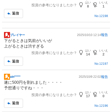
板
はい
いいえ
投資の参考になりましたか？
記
8
1
事
返信
No.
12198
報告
プレイヤー
2025/10/10 12:14
掲
下がるときは気前がいいが
示
上がるときは渋すぎる
板
はい
いいえ
投資の参考になりましたか？
記
14
2
事
返信
No.
12197
報告
ain*****
2025/10/9 22:02
掲
遂に500円を割れました・・・・
示
予想通りですね・・・
板
はい
いいえ
投資の参考になりましたか？
記
17
0
事
返信
No.
12196