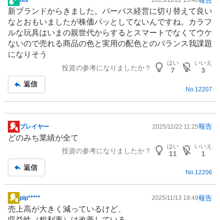
ofx*****
2025/11/22 13:40
掲
新ブランドからきました。パーパス経営に切り替えて良い
示
なとおもいましたが株価パッとしてないんですね。カラフ
板
ルな
玩具
はいまの親世代からするとスマートでなくてウケ
記
ないので売れる商品の色と実用の配色とのバランス我課題
事
になりそう
はい
いいえ
投資の参考になりましたか？
7
3
返信
No.
12207
報告
プレイヤー
2025/11/22 11:25
掲
どのみち業績が全て
示
はい
いいえ
投資の参考になりましたか？
板
11
1
記
返信
No.
12206
事
報告
pip*****
2025/11/13 19:49
掲
売上高が大きく減っているけど、
示
収益性（粗利率）は改善している。