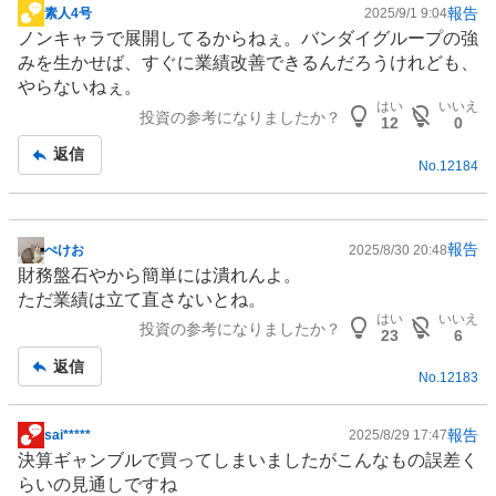
報告
素人4号
2025/9/1 9:04
掲
ノンキャラで展開してるからねぇ。バンダイグループの強
示
みを生かせば、すぐに業績改善できるんだろうけれども、
板
やらないねぇ。
記
はい
いいえ
投資の参考になりましたか？
事
12
0
返信
No.
12184
報告
ぺけお
2025/8/30 20:48
掲
財務盤石やから簡単には潰れんよ。
示
ただ業績は立て直さないとね。
板
はい
いいえ
投資の参考になりましたか？
記
23
6
事
返信
No.
12183
報告
sai*****
2025/8/29 17:47
掲
決算
ギャンブル
で買ってしまいましたがこんなもの誤差く
示
らいの見通しですね
板