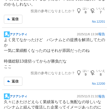
記
のかもしれない。
事
はい
いいえ
投資の参考になりましたか？
8
7
返信
No.
12201
報告
アクアシティ
2025/11/6 13:38
掲
よく見てなかったけど バンナムとの提携を解消してたの
示
か
板
一気に業績酷くなったのはそれが原因だったのね
記
事
時価総額13億切ってからが勝負だな
ここ
はい
いいえ
投資の参考になりましたか？
9
8
返信
No.
12200
報告
アクアシティ
2025/11/3 21:32
掲
久々にきたけどえらく業績落ちてるし無配なの珍しいな
示
バンナムと組んで復活した企業ってイメージあったのに