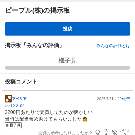
ピープル(株)の掲示板
掲
投稿
示
板
掲示板「みんなの評価」
みんなの評価とは
強
様子見
く
買
い
投稿コメント
た
い
報告
0
アベリア
2026/7/31 4:29
掲
%
>>
12262
示
、
2200円あたりで売買してたのが懐かしい
板
買
当時は配当含め助けてもらいました🙇
記
い
様子見
事
はい
いいえ
た
投資の参考になりましたか？
4
0