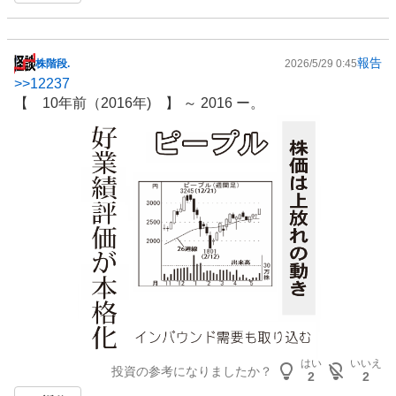
報告
株階段.
2026/5/29 0:45
掲
>>
12237
示
【 10年前（2016年) 】 ～ 2016 ー。
板
記
事
はい
いいえ
投資の参考になりましたか？
2
2