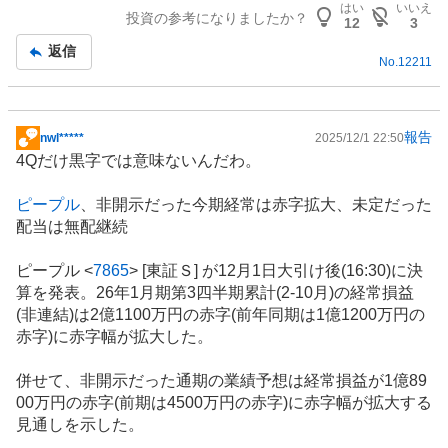
はい
いいえ
投資の参考になりましたか？
記
12
3
事
返信
No.
12211
報告
nwl*****
2025/12/1 22:50
掲
4Qだけ黒字では意味ないんだわ。
示
板
ピープル
、非開示だった今期経常は赤字拡大、未定だった
記
配当は無配継続
事
ピープル <
7865
> [東証Ｓ] が12月1日大引け後(16:30)に決
算を発表。26年1月期第3四半期累計(2-10月)の経常損益
(非連結)は2億1100万円の赤字(前年同期は1億1200万円の
赤字)に赤字幅が拡大した。
併せて、非開示だった通期の業績予想は経常損益が1億89
00万円の赤字(前期は4500万円の赤字)に赤字幅が拡大する
見通しを示した。