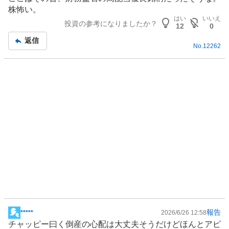
く
示
株怖い。
売
板
はい
いいえ
投資の参考になりましたか？
り
記
12
0
た
事
返信
No.
12262
い
0
%
報告
*****
2026/6/26 12:58
掲
チャッピー曰く倒産の心配は大丈夫そうだけどほんとアピ
示