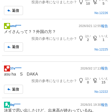
投資の参考になりましたか？
板
10
5
記
返信
No.
12226
事
報告
amd****
2026/3/21 12:55
掲
メイさんって？？外国の方？
示
はい
いいえ
投資の参考になりましたか？
板
2
1
記
返信
No.
12225
事
報告
37e*****
2026/3/2 17:13
掲
asu ha S DAKA
示
はい
いいえ
投資の参考になりましたか？
板
0
15
記
返信
No.
12222
事
報告
ibg*****
2026/3/1 19:30
掲
決算で思い出したけど、出来高が終わっているね。