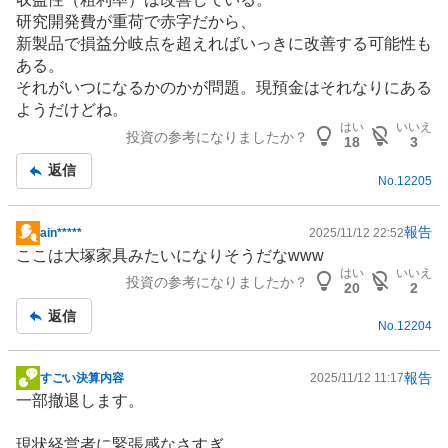
板
研究開発費が重荷で赤字だから、
記
新製品で損益分岐点を超えればいっきに改善する可能性も
事
ある。
それがいつになるかのかが問題。現預金はそれなりにある
ようだけどね。
はい
いいえ
投資の参考になりましたか？
18
3
返信
No.
12205
報告
ain*****
2025/11/12 22:52
掲
ここは大塚家具みたいになりそうだなwww
示
はい
いいえ
投資の参考になりましたか？
板
20
2
記
返信
No.
12204
事
報告
すごい決算内容
2025/11/12 11:17
掲
一部撤退します。
示
板
現状経営者に緊張感なさすぎ。