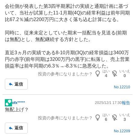
会社側が発表した第3四半期累計の実績と通期計画に基づ
いて、当社が試算した11-1月期(4Q)の経常利益は前年同期
比67.2％減の2200万円に大きく落ち込む計算になる。
同時に、従来未定としていた期末一括配当を見送る(前期
は無配)とし、無配継続する方針とした。
直近3ヵ月の実績である8-10月期(3Q)の経常損益は3400万
円の赤字(前年同期は3200万円の黒字)に転落し、売上営業
損益率は前年同期の6.3％→-8.3％に急悪化した。
はい
いいえ
投資の参考になりましたか？
4
0
返信
No.
12210
報告
ofx*****
2025/12/1 17:30
掲
無配上げ？
示
はい
いいえ
投資の参考になりましたか？
板
6
3
記
返信
No.
12209
事