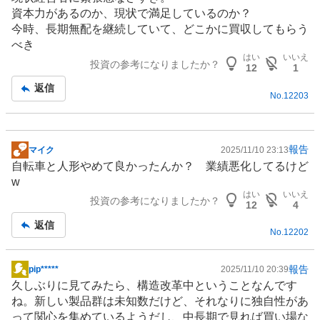
記
資本力があるのか、現状で満足しているのか？
事
今時、長期無配を継続していて、どこかに買収してもらう
べき
はい
いいえ
投資の参考になりましたか？
12
1
返信
No.
12203
報告
マイク
2025/11/10 23:13
掲
自転車
と人形やめて良かったんか？ 業績悪化してるけど
示
w
板
はい
いいえ
投資の参考になりましたか？
記
12
4
事
返信
No.
12202
報告
pip*****
2025/11/10 20:39
掲
久しぶりに見てみたら、構造改革中ということなんです
示
ね。新しい製品群は未知数だけど、それなりに独自性があ
板
って関心を集めているようだし、中長期で見れば買い場な