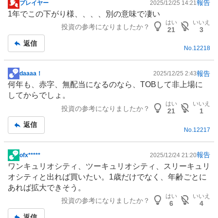
報告
プレイヤー
2025/12/25 14:21
掲
1年でこの下がり様、、、、別の意味で凄い
示
はい
いいえ
投資の参考になりましたか？
板
21
3
記
返信
No.
12218
事
報告
daaaa！
2025/12/25 2:43
掲
何年も、赤字、無配当になるのなら、TOBして非上場に
示
してからでしょ。
板
はい
いいえ
投資の参考になりましたか？
記
21
1
事
返信
No.
12217
報告
ofx*****
2025/12/24 21:20
掲
ワンキュリオシティ、ツーキュリオシティ、スリーキュリ
示
オシティと出れば買いたい。1歳だけでなく、年齢ごとに
板
あれば拡大できそう。
記
はい
いいえ
投資の参考になりましたか？
事
6
4
返信