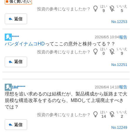
強く買いたい
はい
いいえ
投資の参考になりましたか？
9
5
返信
No.
12253
報告
*****
2026/6/5 10:04
掲
バンダイナムコHD
ってここの意外と株持ってる？？
示
はい
いいえ
投資の参考になりましたか？
板
0
9
記
返信
No.
12251
事
報告
18d*****
2026/6/4 14:10
掲
理想を追い求めるのは結構だが、製品構成から販路まで大
示
規模な構造改革をするのなら、MBOして上場廃止すべき
板
では？
記
はい
いいえ
投資の参考になりましたか？
事
14
2
返信
No.
12249