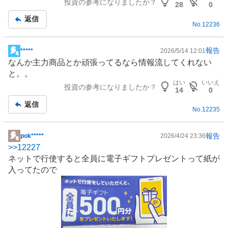
投資の参考になりましたか？
板
28
0
記
返信
No.
12236
事
報告
*****
2026/5/14 12:01
掲
なんか主力商品とか頑張ってるなら情報流してくれない
示
と。。
板
はい
いいえ
投資の参考になりましたか？
記
14
0
事
返信
No.
12235
報告
pok*****
2026/4/24 23:36
掲
>>
12227
示
ネットで行使すると全員に電子ギフトプレゼントって紙が
板
入ってたので
記
事