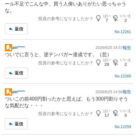
ール不足でこんな中、買う人偉いありがたい思っちゃう
板
な。
記
はい
いいえ
投資の参考になりましたか？
事
7
2
返信
No.
12261
報告
ain*****
2026/6/25 14:57
掲
ついでに言うと、逆テンバガー達成です。（悲）
示
はい
いいえ
投資の参考になりましたか？
板
28
2
記
返信
No.
12260
事
報告
ain*****
2026/6/25 14:56
掲
ついこの前400円割ったかと思えば、もう300円割りそう
示
な気配だな・・・
板
はい
いいえ
投資の参考になりましたか？
記
17
0
事
返信
No.
12259