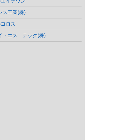
株)エイチワン
レス工業(株)
株)ヨロズ
イ・エス テック(株)