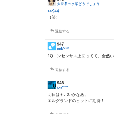
大泉君の水曜どうでしょう
>>944
（笑）
返信する
947
eek*****
1Qコンセンサス上回ってて、全然い
返信する
946
ion*****
明日はヤバいかなあ。
エルグランドの
ヒット
に期待！