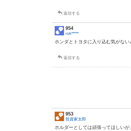
見
2
返信する
0
%
,
954
強
rok*****
く
ホンダ
と
トヨタ
に入り込む気がない
売
り
た
返信する
い
4
0
%
953
投資家太郎
ホルダーとしては頑張ってほしいが