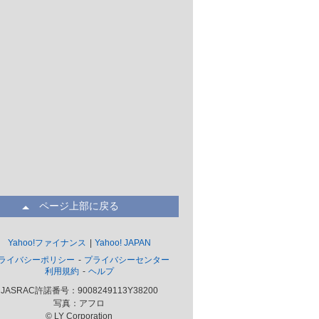
ページ上部に戻る
Yahoo!ファイナンス
Yahoo! JAPAN
ライバシーポリシー
プライバシーセンター
利用規約
ヘルプ
JASRAC許諾番号：9008249113Y38200
写真：アフロ
© LY Corporation