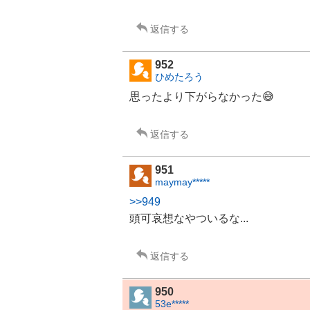
返信する
952
ひめたろう
思ったより下がらなかった😅
返信する
951
maymay*****
>>949
頭可哀想なやついるな...
返信する
950
53e*****