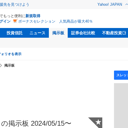
援先を見つけよう
Yahoo! JAPAN
Dでもっと便利に
新規取得
グイン
ボーナスセレクション 人気商品が最大40％
投資信託
ニュース
掲示板
証券会社比較
不動産投資
フォリオを表示
掲示板
★
掲示板 2024/05/15〜