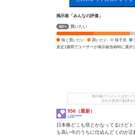
掲示板「みんなの評価」
強
40
買いたい
%
く
買
強く買いたい
買いたい
様子見
い
直近1週間でユーザーが掲示板投稿時に選択
た
い
2
0
%
,
買
い
た
掲示板のコメントはすべ
い
当社が投資の勧誘を
2
956（最新）
0
c26*****
%
,
日本株どこも倍とかなってるけど
ト
様
も高い今のうちに仕込んどくのが正
子