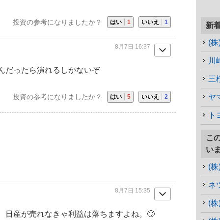
投資の参考になりましたか？
はい
1
いいえ
1
新
8月7日 16:37
川
んだったら潰れるしかないぞ
三
投資の参考になりましたか？
ヤ
はい
5
いいえ
2
ト
こ
い
(
ネ
8月7日 15:35
(
、
日産
が売れなきゃ利益は落ちますよね。🙄