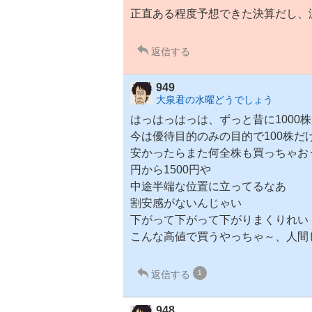
正直ある程度予想できた決算だし、
返信する
949
大泉君の水曜どうでしょう
はっはっはっは、ずっと昔に1000
今は優待目的のみの目的で100株だ
安かったらまた何全株も買っちゃおう
円から1500円や
中途半端な位置に立ってるなあ
割安感がないんじゃい
下がって下がって下がりまくりれい
こんな高値で買うやっちゃ～、人間
返信する
1
948