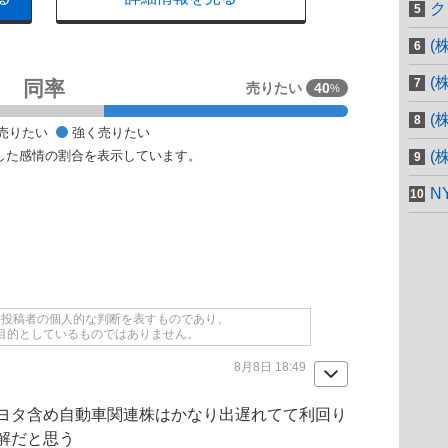
ク
(
(
同率
売りたい
40
%
(
売りたい
強く売りたい
した感情の割合を表示しています。
(
N
て投稿者の個人的な判断を表すものであり、
目的としているものではありません。
8月8日 18:49
ヨタ
含め
自動車
関連株はかなり出遅れてて利回り
解だと思う