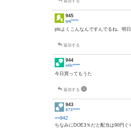
返信する
945
gaj*****
ptsよくこんなんですんでるね。明
返信する
944
e6b*****
今日買ってもうた
返信する
1
943
873*****
>>942
ちなみにDOE3％だと配当は90円