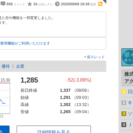
956
16
2026/08/08 18:49
見た目や機能を一部変更しました。
ます。
動整理機能がご利用いただけます
前スレッド
優待
企業
株
1,285
-52(-3.89%)
ア
前日終値
1,337
（08/06）
日
始値
1,291
（09:03）
キ
高値
1,302
（13:32）
安値
1,265
（09:04）
ソ
Ｊ
る
詳細情報を見る