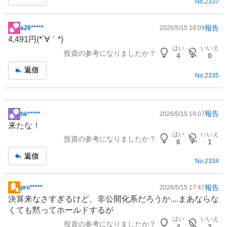
No.
2337
報告
a26*****
2026/5/15 19:09
掲
4,491円(*´∀｀*)
示
はい
いいえ
投資の参考になりましたか？
板
4
0
記
返信
No.
2335
事
報告
hir*****
2026/5/15 19:07
掲
来たな！
示
はい
いいえ
投資の参考になりましたか？
板
6
1
記
返信
No.
2334
事
報告
pro*****
2026/5/15 17:47
掲
決算来なさすぎるけど、非公開化系だろうか....まあならな
示
くても黙ってホールドするが
板
はい
いいえ
投資の参考になりましたか？
記
4
3