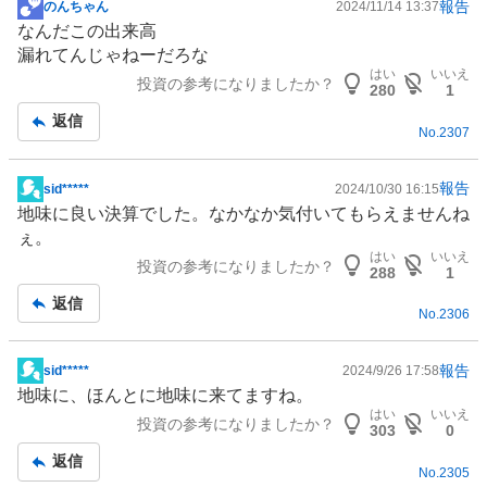
報告
のんちゃん
2024/11/14 13:37
掲
なんだこの出来高
示
漏れてんじゃねーだろな
板
はい
いいえ
投資の参考になりましたか？
記
280
1
事
返信
No.
2307
報告
sid*****
2024/10/30 16:15
掲
地味に良い決算でした。なかなか気付いてもらえませんね
示
ぇ。
板
はい
いいえ
投資の参考になりましたか？
記
288
1
事
返信
No.
2306
報告
sid*****
2024/9/26 17:58
掲
地味に、ほんとに地味に来てますね。
示
はい
いいえ
投資の参考になりましたか？
板
303
0
記
返信
No.
2305
事