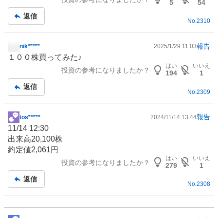
板
5
54
記
返信
No.
2310
事
報告
nik*****
2025/1/29 11:03
掲
１００株買ってみた♪
示
はい
いいえ
投資の参考になりましたか？
板
194
1
記
返信
No.
2309
事
報告
tos*****
2024/11/14 13:44
掲
11/14 12:30
示
出来高20,100株
板
約定値2,061円
記
はい
いいえ
投資の参考になりましたか？
事
279
1
返信
No.
2308