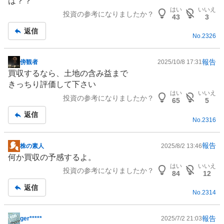
は？？
板
はい
いいえ
投資の参考になりましたか？
記
43
3
事
返信
No.
2326
報告
傍観者
2025/10/8 17:31
掲
買収するなら、土地の含み益まで
示
きっちり評価して下さい
板
はい
いいえ
投資の参考になりましたか？
記
65
5
事
返信
No.
2316
報告
株の素人
2025/8/2 13:46
掲
何か買収の予感するよ。
示
はい
いいえ
投資の参考になりましたか？
板
84
12
記
返信
No.
2314
事
報告
ger*****
2025/7/2 21:03
掲