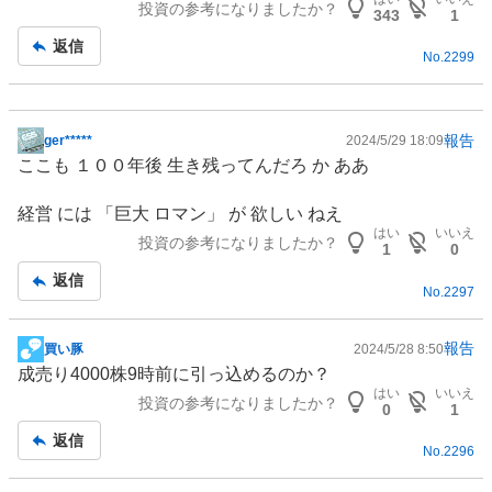
投資の参考になりましたか？
板
343
1
記
返信
No.
2299
事
報告
ger*****
2024/5/29 18:09
掲
ここも １００年後 生き残ってんだろ か ああ
示
板
経営 には 「巨大 ロマン」 が 欲しい ねえ
記
はい
いいえ
投資の参考になりましたか？
事
1
0
返信
No.
2297
報告
買い豚
2024/5/28 8:50
掲
成売り4000株9時前に引っ込めるのか？
示
はい
いいえ
投資の参考になりましたか？
板
0
1
記
返信
No.
2296
事