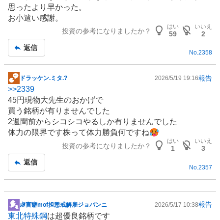
示
思ったより早かった。
板
お小遣い感謝。
記
はい
いいえ
投資の参考になりましたか？
事
59
2
返信
No.
2358
報告
ドラッケン.ミタ.?
2026/5/19 19:16
掲
>>
2339
示
45円現物大先生のおかげで
板
買う銘柄が有りませんでした
記
2週間前からシコシコやるしか有りませんでした
事
体力の限界です株って体力勝負何ですね🥵
はい
いいえ
投資の参考になりましたか？
1
3
返信
No.
2357
報告
虚言癖mof担懲戒解雇ジョバンニ
2026/5/17 10:38
掲
東北特殊鋼
は超優良銘柄です
示