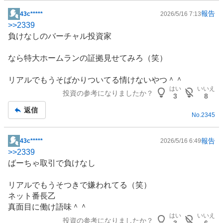
報告
43c*****
2026/5/16 7:13
掲
>>
2339
示
負けなしのバーチャル投資家
板
記
なら特大ホームランの証拠見せてみろ（笑）
事
リアルでもうそばかりついてる情けないやつ＾＾
はい
いいえ
投資の参考になりましたか？
3
8
返信
No.
2345
報告
43c*****
2026/5/16 6:49
掲
>>
2339
示
ばーちゃ取引で負けなし
板
記
リアルでもうそつきで嫌われてる（笑）
事
ネット番長乙
真面目に働け語味＾＾
はい
いいえ
投資の参考になりましたか？