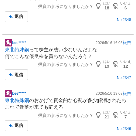
はい
いいえ
投資の参考になりましたか？
18
6
返信
No.
2348
報告
bee*****
2026/5/16 16:03
掲
東北特殊鋼
って株主が凄い少ないんだよな
示
何でこんな優良株を買わないんだろう？
板
はい
いいえ
投資の参考になりましたか？
記
19
12
事
返信
No.
2347
報告
bee*****
2026/5/16 13:03
掲
東北特殊鋼
のおかげで資金的な心配が多少解消されたわ
示
これで暴落が来ても闘える
板
はい
いいえ
投資の参考になりましたか？
記
21
7
事
返信
No.
2346