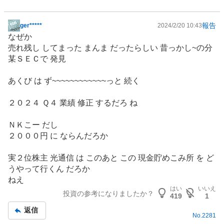
報告
ger*****
2024/2/20 10:43
掲
なぜか
示
売れ残し してまった まんま だったらしい 昔っかし~の分
板
某ＳＥＣで 発見
記
事
あくび は ず~~~~~~~~~~~~っと 続く
２０２４ Ｑ４ 業績 修正 するだろ ね
ＮＫこー だし
２０００円 に ならんだろか
実２位株主 光通信 は このあと この 現金貯めこみ所 を ど
うやって行くん だろか
ねえ
はい
いいえ
投資の参考になりましたか？
419
1
返信
No.
2281