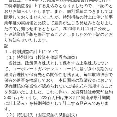
て特別損益を計上する見込みとなりましたので、下記のと
おりお知らせいたします。また、個別業績につきましては
開示しておりませんでしたが、特別損益の計上に伴い前事
業年度の実績値と比較して差異が生じる見込みとなりまし
たのでお知らせするとともに、2023年５月11日に公表し
た連結業績予想を修正することとしましたので下記のとお
りお知らせいたします。
記
１．特別損益の計上について
（１）特別利益（投資有価証券売却益）
当社は、政策保有株式として保有する上場株式につい
て、コーポレートガバナンス・コードに基づき中長期的な
経済合理性や保有先との関係性を踏まえ、毎年取締役会で
保有の適否を検証しており、本日開催の取締役会において
保有継続の妥当性が認められない上場株式を売却すること
を決議いたしました。これに伴い、投資有価証券売却益約
380百万円（うち、222百万円は第３四半期連結累計期間
に計上済み）を特別利益として計上する見込みでありま
す。
（２）特別損失（固定資産の減損損失）