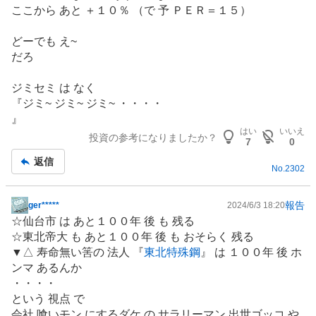
示
ここから あと ＋１０％ （で 予 ＰＥＲ＝１５）
板
記
どーでも え~
事
だろ
ジミセミ は なく
『ジミ~ ジミ~ ジミ~ ・・・・
』
はい
いいえ
投資の参考になりましたか？
7
0
返信
No.
2302
報告
ger*****
2024/6/3 18:20
掲
☆仙台市 は あと１００年 後 も 残る
示
☆東北帝大 も あと１００年 後 も おそらく 残る
板
▼△ 寿命無い筈の 法人 『
東北特殊鋼
』 は １００年 後 ホ
記
ンマ あるんか
事
・・・・
という 視点 で
会社 喰いモン にするダケ の サラリーマン 出世ゴッコ や