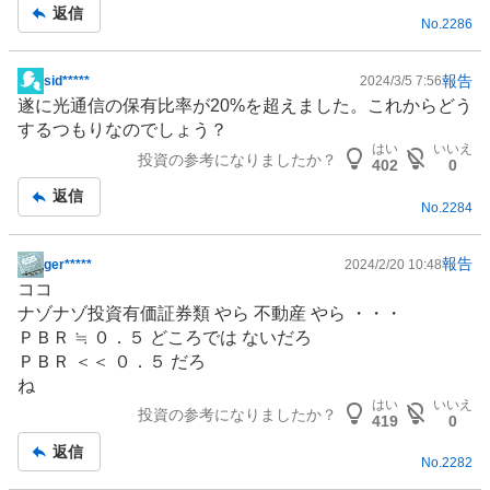
事
返信
No.
2286
報告
sid*****
2024/3/5 7:56
掲
遂に光通信の保有比率が20%を超えました。これからどう
示
するつもりなのでしょう？
板
はい
いいえ
投資の参考になりましたか？
記
402
0
事
返信
No.
2284
報告
ger*****
2024/2/20 10:48
掲
ココ
示
ナゾナゾ投資有価証券類 やら 不動産 やら ・・・
板
ＰＢＲ ≒ ０．５ どころでは ないだろ
記
ＰＢＲ ＜＜ ０．５ だろ
事
ね
はい
いいえ
投資の参考になりましたか？
419
0
返信
No.
2282