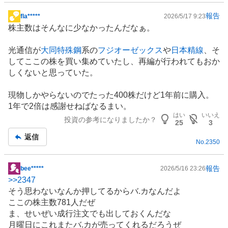
報告
fla*****
2026/5/17 9:23
掲
株主数はそんなに少なかったんだなぁ。
示
板
光通信が
大同特殊鋼
系の
フジオーゼックス
や
日本精線
、そ
記
してここの株を買い集めていたし、再編が行われてもおか
事
しくないと思っていた。
現物しかやらないのでたった400株だけど1年前に購入。
1年で2倍は感謝せねばなるまい。
はい
いいえ
投資の参考になりましたか？
25
3
返信
No.
2350
報告
bee*****
2026/5/16 23:26
掲
>>
2347
示
そう思わないなんか押してるからバ.カなんだよ
板
ここの株主数781人だぜ
記
ま、せいぜい成行注文でも出しておくんだな
事
月曜日にこれまたバ.カが売ってくれるだろうぜ