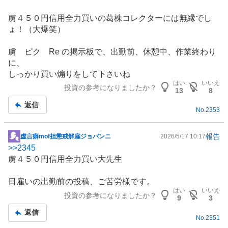
板
虜４５０円信用全力買いの葛株コレクターには無縁でし
記
ょ！（大爆笑）
事
虜 ピク Re の掲示板で、出勤前、休憩中、作業終わり
に、
しっかり買い煽りをして下さいね
はい
いいえ
投資の参考になりましたか？
13
8
返信
No.
2353
報告
虚言癖mof担懲戒解雇ジョバンニ
2026/5/17 10:17
掲
>>
2345
示
虜４５０円信用全力買い大先生
板
記
日雇いの出勤前の投稿、ご苦労様です。
事
はい
いいえ
投資の参考になりましたか？
9
3
返信
No.
2351