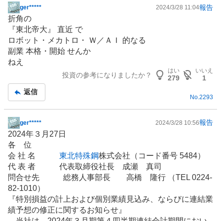
報告
ger*****
2024/3/28 11:04
掲
折角の
示
『東北帝大』 直近 で
板
ロボット・メカトロ・ Ｗ／ＡＩ 的なる
記
副業 本格・開始 せんか
事
ねえ
はい
いいえ
投資の参考になりましたか？
279
1
返信
No.
2293
報告
ger*****
2024/3/28 10:56
掲
2024年３月27日
示
各 位
板
会 社 名
東北特殊鋼
株式会社（コード番号 5484）
記
代 表 者 代表取締役社長 成瀬 真司
事
問合せ先 総務人事部長 高橋 隆行 （TEL 0224-
82-1010）
『特別損益の計上および個別業績見込み、ならびに連結業
績予想の修正に関するお知らせ』
当社は、2024年３月期第４四半期連結会計期間におい