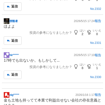
事
返信
No.
2332
報告
傍観者
2026/5/15 17:24
掲
ほよよ
示
はい
いいえ
投資の参考になりましたか？
板
2
0
記
返信
No.
2331
事
報告
hir*****
2026/5/15 17:10
掲
17時でも出ないか。もしかして...
示
はい
いいえ
投資の参考になりましたか？
板
8
1
記
返信
No.
2330
事
報告
nig*****
2026/1/16 1:17
掲
金も土地も持ってて本業で利益出せない会社の存在意義と
示