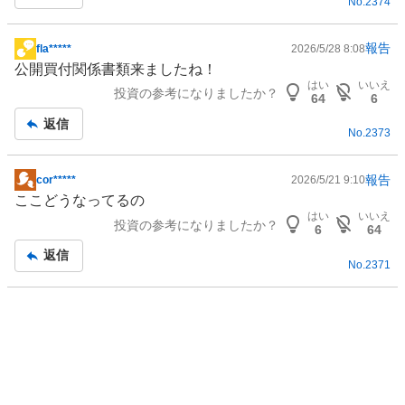
No.
2374
事
報告
fla*****
2026/5/28 8:08
掲
公開買付関係書類来ましたね！
示
はい
いいえ
投資の参考になりましたか？
板
64
6
記
返信
No.
2373
事
報告
cor*****
2026/5/21 9:10
掲
ここどうなってるの
示
はい
いいえ
投資の参考になりましたか？
板
6
64
記
返信
No.
2371
事