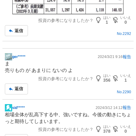
はい
いいえ
投資の参考になりましたか？
1
0
返信
No.
2292
報告
ger*****
2024/3/21 9:16
掲
ま
示
売りもの が あまりに ないの よ
板
はい
いいえ
投資の参考になりましたか？
記
356
1
事
返信
No.
2290
報告
sid*****
2024/3/12 14:12
掲
相場全体が乱高下する中、強いですね。今後の動きにちょ
示
っと期待してしまいます。
板
はい
いいえ
投資の参考になりましたか？
記
378
0