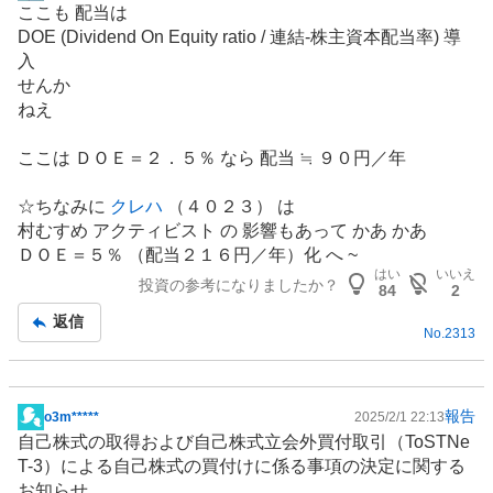
ここも 配当は
示
DOE (Dividend On Equity ratio / 連結-株主資本配当率) 導
板
入
記
せんか
事
ねえ
ここは ＤＯＥ＝２．５％ なら 配当 ≒ ９０円／年
☆ちなみに
クレハ
（４０２３） は
村むすめ アクティビスト の 影響もあって かあ かあ
ＤＯＥ＝５％ （配当２１６円／年）化 へ ~
はい
いいえ
投資の参考になりましたか？
84
2
返信
No.
2313
報告
o3m*****
2025/2/1 22:13
掲
自己株式の取得および自己株式立会外買付取引（ToSTNe
示
T-3）による自己株式の買付けに係る事項の決定に関する
板
お知らせ