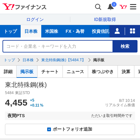
i
ログイン
ID新規取得
主
トップ
日本株
米国株
FX・為替
投資信託
ニュース
な
サ
銘
検索
ー
柄
ビ
を
トップ
日本株
東北特殊鋼(株)【5484.T】
掲示板
ス
検
索
詳細
掲示板
チャート
ニュース
株つぶやき
決算
東北特殊鋼(株)
5484
東証STD
4,455
+5
8/7 10:14
リアルタイム株価
+0.11
%
夜間PTS
ただいま取引時間外です
ポートフォリオ追加