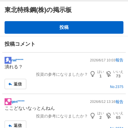
東北特殊鋼(株)の掲示板
掲
投稿
示
板
投稿コメント
報告
rwi*****
2026/6/17 10:03
掲
潰れる？
示
はい
いいえ
投資の参考になりましたか？
板
1
73
記
返信
No.
2375
事
報告
gen*****
2026/6/12 13:16
掲
ここどないなっとんねん
示
はい
いいえ
投資の参考になりましたか？
板
2
65
記
返信