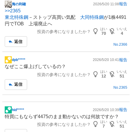
報告
海の利確
2026/5/20 11:08
掲
>>
2365
示
東北特殊鋼
－ストップ高買い気配
大同特殊鋼
が1株4491
板
円でTOB 上場廃止へ
記
はい
いいえ
投資の参考になりましたか？
事
70
4
返信
No.
2366
報告
dpb*****
2026/5/20 10:41
掲
なぜここ爆上げしているの？
示
はい
いいえ
投資の参考になりましたか？
板
12
51
記
返信
No.
2365
事
報告
hid*****
2026/5/20 10:39
掲
特買にもならず4475のまま動かないのは何故ですか？
示
はい
いいえ
投資の参考になりましたか？
板
7
51
記