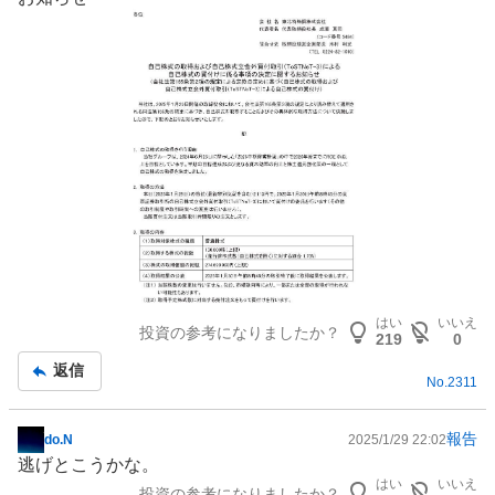
記
事
はい
いいえ
投資の参考になりましたか？
219
0
返信
No.
2311
報告
do.N
2025/1/29 22:02
掲
逃げとこうかな。
示
はい
いいえ
投資の参考になりましたか？