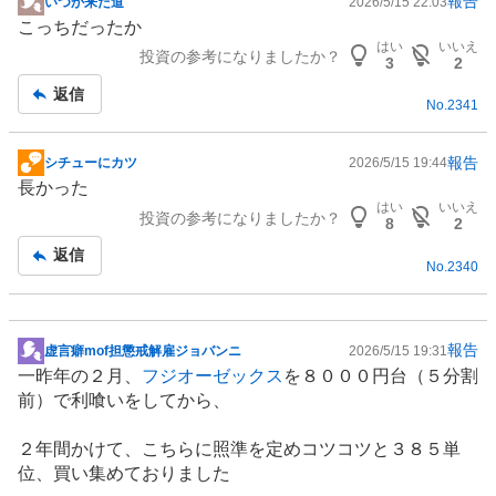
報告
いつか来た道
2026/5/15 22:03
掲
こっちだったか
示
はい
いいえ
投資の参考になりましたか？
板
3
2
記
返信
No.
2341
事
報告
シチューにカツ
2026/5/15 19:44
掲
長かった
示
はい
いいえ
投資の参考になりましたか？
板
8
2
記
返信
No.
2340
事
報告
虚言癖mof担懲戒解雇ジョバンニ
2026/5/15 19:31
掲
一昨年の２月、
フジオーゼックス
を８０００円台（５分割
示
前）で利喰いをしてから、
板
記
２年間かけて、こちらに照準を定めコツコツと３８５単
事
位、買い集めておりました