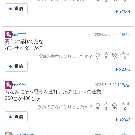
3
6
返信
No.
2344
報告
bee*****
2026/5/15 22:21
掲
完全に漏れてたな
示
インサイダーか？
板
はい
いいえ
投資の参考になりましたか？
記
7
4
事
返信
No.
2343
報告
bee*****
2026/5/15 22:19
掲
ちなみにそう思うを連打したのはオレの仕業
示
300とか400とか
板
はい
いいえ
投資の参考になりましたか？
記
3
2
事
返信
No.
2342