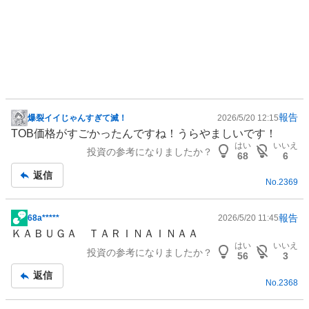
報告
爆裂イイじゃんすぎて滅！
2026/5/20 12:15
掲
TOB価格がすごかったんですね！うらやましいです！
示
はい
いいえ
投資の参考になりましたか？
板
68
6
記
返信
No.
2369
事
報告
68a*****
2026/5/20 11:45
掲
ＫＡＢＵＧＡ ＴＡＲＩＮＡＩＮＡＡ
示
はい
いいえ
投資の参考になりましたか？
板
56
3
記
返信
No.
2368
事