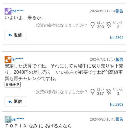
報告
tos*****
2024/9/18 12:34
掲
いよいよ、来るか...
示
はい
いいえ
投資の参考になりましたか？
板
303
2
記
返信
No.
2304
事
報告
fer*****
2024/7/31 15:57
掲
安定した決算ですね。それにしても場中に成り売りや下売
示
り、2040円の差し売り いい株主が必要ですね(^^)高値更
板
新も再チャレンジですね。
記
様子見
事
はい
いいえ
投資の参考になりましたか？
317
1
返信
No.
2303
報告
ger*****
2024/6/26 10:46
掲
ＴＯＰＩＸ なみ に あげるんなら