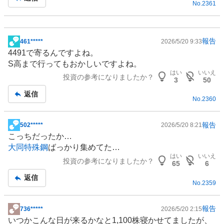
No.
2361
事
報告
461*****
2026/5/20 9:33
掲
4491で寄るんですよね。
示
S高まで行ってもおかしいですよね。
板
はい
いいえ
投資の参考になりましたか？
記
3
50
事
返信
No.
2360
報告
502*****
2026/5/20 8:21
掲
こっちだったか…
示
大同特殊鋼
ばっかり集めてた…
板
はい
いいえ
投資の参考になりましたか？
記
65
6
事
返信
No.
2359
報告
736*****
2026/5/20 2:15
掲
いつかこんな日が来るかなと1,100株寝かせてましたが、