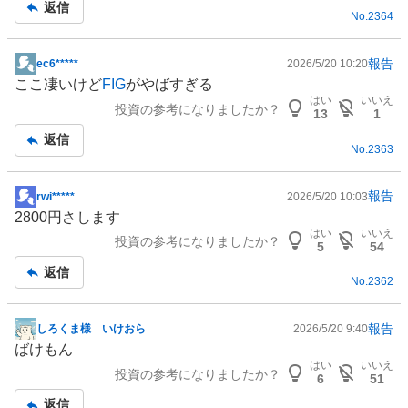
返信
No.
2364
事
報告
ec6*****
2026/5/20 10:20
掲
ここ凄いけど
FIG
がやばすぎる
示
はい
いいえ
投資の参考になりましたか？
板
13
1
記
返信
No.
2363
事
報告
rwi*****
2026/5/20 10:03
掲
2800円さします
示
はい
いいえ
投資の参考になりましたか？
板
5
54
記
返信
No.
2362
事
報告
しろくま様 いけおら
2026/5/20 9:40
掲
ばけもん
示
はい
いいえ
投資の参考になりましたか？
板
6
51
記
返信