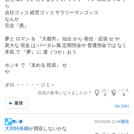
ら
会社ゴッコ 経営ゴッコ サラリーマンゴッコ
なんか
完全『愚』
夢と ロマン を 『大都市』 仙台 から 発信・拡張 せ や
莫大な 現金 は バータレ風 定期預金や 普通預金では なく
本気 で 『夢』 に 遣（つか）おう
ホンキ で 『攻める 投資』 せ
や
ダロ ・・・・・ ジミ ~
はい
いいえ
投資の参考になりましたか？
2
4
返信
No.
2301
報告
買い豚
2024/5/30 12:46
掲
大同特殊鋼
が買収しないかな
示
はい
いいえ