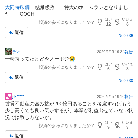
大同特殊鋼
感謝感激 特大のホームランとなりまし
た GOCHI
はい
いいえ
投資の参考になりましたか？
12
8
返信
No.
2339
報告
テン
2026/5/15 19:24
掲
一時持ってたけど今ノーポジ😭
示
はい
いいえ
投資の参考になりましたか？
板
6
3
記
返信
No.
2338
事
報告
jtk*****
2026/5/15 19:16
掲
賃貸不動産の含み益が200億円あることを考慮すればもう
示
少し高くても良い気がするが、本業が利益出せていない状
板
況では致し方ないか。
記
はい
いいえ
投資の参考になりましたか？
事
9
3
返信