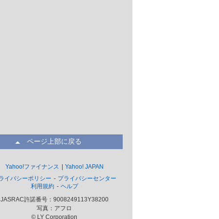
ページ上部に戻る
Yahoo!ファイナンス
Yahoo! JAPAN
ライバシーポリシー
プライバシーセンター
利用規約
ヘルプ
JASRAC許諾番号：9008249113Y38200
写真：アフロ
© LY Corporation