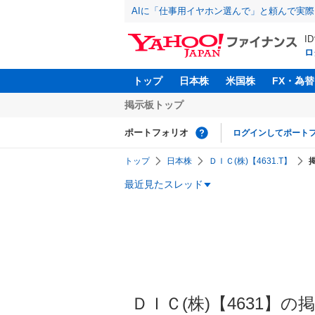
AIに「仕事用イヤホン選んで」と頼んで実
I
ロ
トップ
日本株
米国株
FX・為替
掲示板トップ
ポートフォリオ
ログインしてポート
トップ
日本株
ＤＩＣ(株)【4631.T】
最近見たスレッド
ＤＩＣ(株)【4631】の掲示