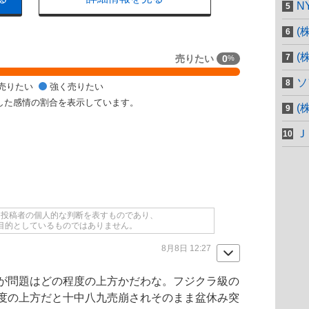
N
(
(
売りたい
0
%
ソ
売りたい
強く売りたい
した感情の割合を表示しています。
(
Ｊ
て投稿者の個人的な判断を表すものであり、
目的としているものではありません。
8月8日 12:27
が問題はどの程度の上方かだわな。
フジクラ
級の
度の上方だと十中八九売崩されそのまま盆休み突