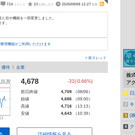
724
23
2026/08/08 12:27
見た目や機能を一部変更しました。
ます。
動整理機能がご利用いただけます
前スレッド
優待
企業
株
4,678
-31(-0.66%)
ア
前日終値
4,709
（08/06）
日
始値
4,686
（09:00）
キ
高値
4,716
（13:13）
安値
4,643
（10:39）
(
ク
る
詳細情報を見る