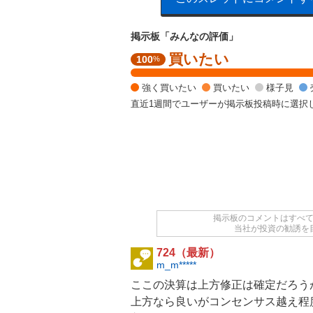
掲示板「みんなの評価」
買いたい
強
100
%
く
買
強く買いたい
買いたい
様子見
い
直近1週間でユーザーが掲示板投稿時に選択
た
い
1
0
0
%
掲示板のコメントはすべ
当社が投資の勧誘を
724（最新）
m_m*****
ここの決算は上方修正は確定だろう
上方なら良いがコンセンサス越え程