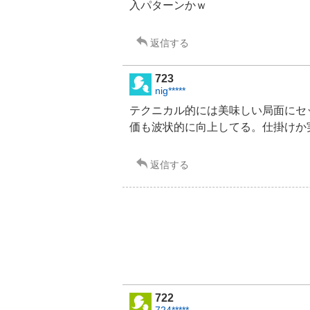
入パターンかｗ
返信する
723
nig*****
テクニカル的には美味しい局面にセ
価も波状的に向上してる。仕掛けか
返信する
722
724*****