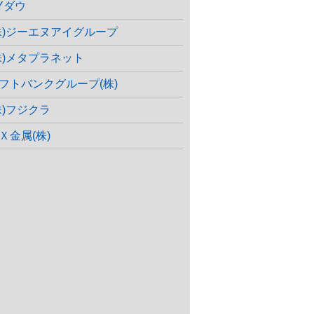
Yダウ
株)ジーエヌアイグループ
株)メタプラネット
フトバンクグループ(株)
株)フジクラ
Ｘ金属(株)