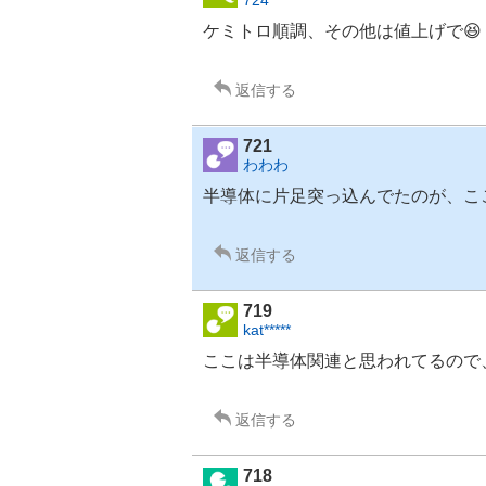
ケミトロ順調、その他は値上げで😆
返信する
721
わわわ
半導体
に片足突っ込んでたのが、こ
返信する
719
kat*****
ここは
半導体
関連と思われてるので
返信する
718