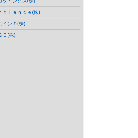
カタインクス(株)
ｒｔｉｅｎｃｅ(株)
京インキ(株)
ＧＣ(株)