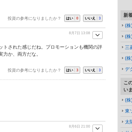
新
投資の参考になりましたか？
はい
0
いいえ
3
(
8月7日 13:08
(
ットされた感じだね。プロモーションも機関の評
三
実力か、両方だな。
(
デ
投資の参考になりましたか？
はい
3
いいえ
3
こ
い
(
東
太
8月6日 21:00