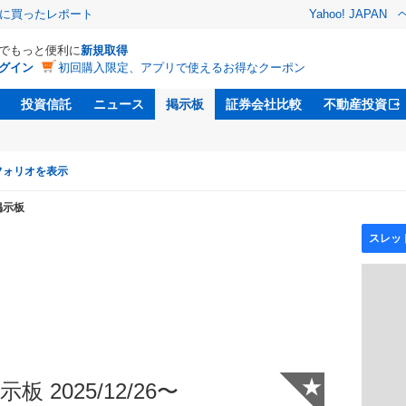
際に買ったレポート
Yahoo! JAPAN
Dでもっと便利に
新規取得
グイン
初回購入限定、アプリで使えるお得なクーポン
投資信託
ニュース
掲示板
証券会社比較
不動産投資
フォリオを表示
掲示板
★
板 2025/12/26〜