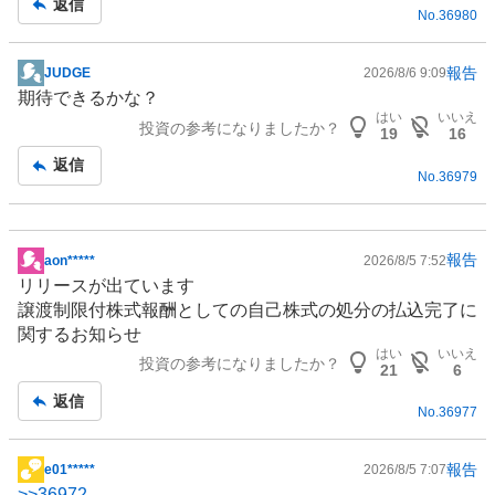
返信
No.
36980
事
報告
JUDGE
2026/8/6 9:09
掲
期待できるかな？
示
はい
いいえ
投資の参考になりましたか？
板
19
16
記
返信
No.
36979
事
報告
aon*****
2026/8/5 7:52
掲
リリースが出ています
示
譲渡制限付株式報酬としての自己株式の処分の払込完了に
板
関するお知らせ
記
はい
いいえ
投資の参考になりましたか？
事
21
6
返信
No.
36977
報告
e01*****
2026/8/5 7:07
掲
>>
36972