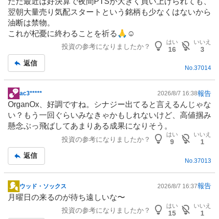
ただ最近は好決算で夜間PTSが大きく買い上げられても、
板
翌朝大量売り気配スタートという銘柄も少なくはないから
記
油断は禁物。
事
これが杞憂に終わることを祈る🙏☺️
はい
いいえ
投資の参考になりましたか？
16
3
返信
No.
37014
報告
ac3*****
2026/8/7 16:38
掲
OrganOx、好調ですね。シナジー出てると言えるんじゃな
示
い？もう一回ぐらいみなきゃかもしれないけど、高値掴み
板
懸念ぶっ飛ばしてあまりある成果になりそう。
記
はい
いいえ
投資の参考になりましたか？
事
9
1
返信
No.
37013
報告
ウッド・ソックス
2026/8/7 16:37
掲
月曜日の来るのが待ち遠しいな〜
示
はい
いいえ
投資の参考になりましたか？
板
15
1