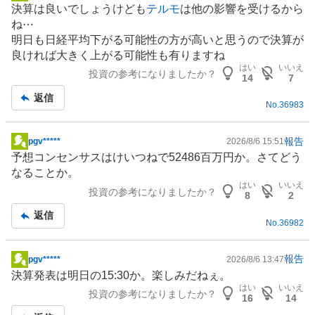
決算は良いでしょうけども
テルモ
は他の影響を受けるから
示
ね⋯
板
明日も日経平均下がる可能性の方が高いと思うので決算が
記
良ければ大きく上がる可能性も有りますね
事
はい
いいえ
投資の参考になりましたか？
14
7
返信
No.
36983
報告
pgv*****
2026/8/6 15:51
掲
予想コンセンサスはけいつねで52486百万円か。さてどう
示
なることか。
板
はい
いいえ
投資の参考になりましたか？
記
8
2
事
返信
No.
36982
報告
pgv*****
2026/8/6 13:47
掲
決算発表は明日の15:30か。楽しみだねぇ。
示
はい
いいえ
投資の参考になりましたか？
板
16
14
記