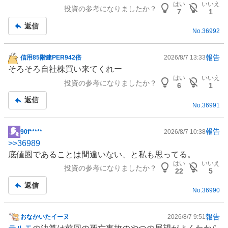
はい
いいえ
投資の参考になりましたか？
記
7
1
事
返信
No.
36992
報告
信用85階建PER942倍
2026/8/7 13:33
掲
そろそろ自社株買い来てくれー
示
はい
いいえ
投資の参考になりましたか？
板
6
1
記
返信
No.
36991
事
報告
90f*****
2026/8/7 10:38
掲
>>
36989
示
底値圏であることは間違いない、と私も思ってる。
板
はい
いいえ
投資の参考になりましたか？
記
22
5
事
返信
No.
36990
報告
おなかいたイーヌ
2026/8/7 9:51
掲