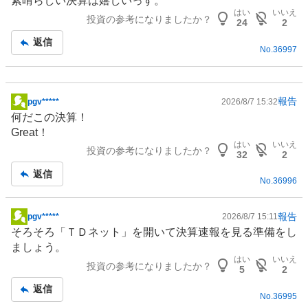
素晴らしい決算は嬉しいっす。
板
はい
いいえ
投資の参考になりましたか？
記
24
2
事
返信
No.
36997
報告
pgv*****
2026/8/7 15:32
掲
何だこの決算！
示
Great！
板
はい
いいえ
投資の参考になりましたか？
記
32
2
事
返信
No.
36996
報告
pgv*****
2026/8/7 15:11
掲
そろそろ「ＴＤネット」を開いて決算速報を見る準備をし
示
ましょう。
板
はい
いいえ
投資の参考になりましたか？
記
5
2
事
返信
No.
36995