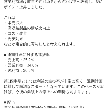
営業利益率は前年の約21.5％から約28.7％へ改善し、約7
ポイント上昇しました。
これは、
・販売拡大
・高収益製品の構成比向上
・コスト改善
・円安効果
などが複合的に寄与したと考えられます。
■ 通期計画に対する進捗率
・売上高：25.2％
・営業利益：34.8％
・純利益：36.5％
第1四半期としては利益の進捗率が非常に高く、通期計画
に対して順調なスタートとなっています。このペースが続
けば、今後の業績上方修正への期待も高まります。
■ 配当
年間配当予想は30円から36円へ増配（20％増）。