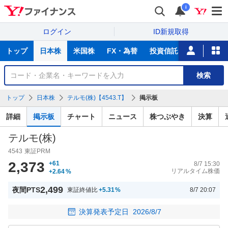
i
ログイン
ID新規取得
主
トップ
日本株
米国株
FX・為替
投資信託
ニュース
な
サ
銘
検索
ー
柄
ビ
を
トップ
日本株
テルモ(株)【4543.T】
掲示板
ス
検
索
詳細
掲示板
チャート
ニュース
株つぶやき
決算
テルモ(株)
4543
東証PRM
2,373
+61
8/7 15:30
リアルタイム株価
+2.64
%
2,499
夜間PTS
東証終値比
+5.31
%
8/7 20:07
決算発表予定日
2026/8/7