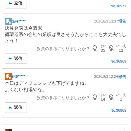
記
返信
No.
36971
事
報告
qwe*****
2026/8/3 13:37
掲
決算発表は今週末
示
循環器系の会社の業績は良さそうだからここも大丈夫でし
板
ょう！
記
はい
いいえ
投資の参考になりましたか？
事
35
11
返信
No.
36969
報告
846*****
2026/8/3 12:24
掲
本日は
ディフェンシブ
も下げてますね。
示
よくない相場やな。
板
はい
いいえ
投資の参考になりましたか？
記
14
1
事
返信
No.
36968