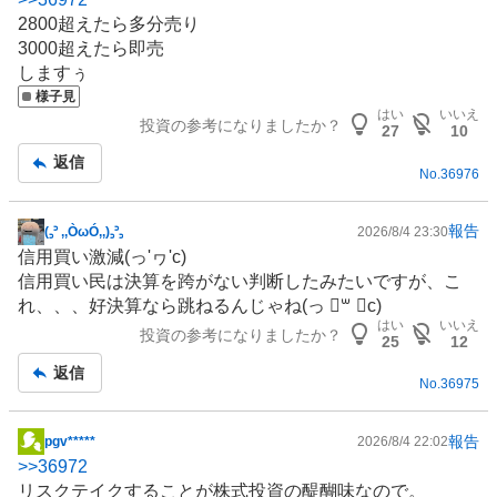
示
2800超えたら多分売り
板
3000超えたら即売
記
しますぅ
事
様子見
はい
いいえ
投資の参考になりましたか？
27
10
返信
No.
36976
報告
(꜆꜄ ,,ÒωÓ,,)꜆꜄꜆
2026/8/4 23:30
掲
信用買い激減(っ'ヮ'c)
示
信用買い民は決算を跨がない判断したみたいですが、こ
板
れ、、、好決算なら跳ねるんじゃね(っ ॑꒳ ॑c)
記
はい
いいえ
投資の参考になりましたか？
事
25
12
返信
No.
36975
報告
pgv*****
2026/8/4 22:02
掲
>>
36972
示
リスクテイクすることが株式投資の醍醐味なので。