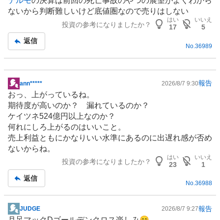
テルモ
の決算は前回の死亡事故のやつの展望がよくわから
示
ないから判断難しいけど底値圏なので売りはしない
板
はい
いいえ
投資の参考になりましたか？
記
17
5
事
返信
No.
36989
報告
ann*****
2026/8/7 9:30
掲
おっ、上がっているね。
示
期待度が高いのか？ 漏れているのか？
板
ケイツネ524億円以上なのか？
記
何れにしろ上がるのはいいこと。
事
売上利益ともにかなりいい水準にあるのに出遅れ感が否め
ないからね。
はい
いいえ
投資の参考になりましたか？
23
1
返信
No.
36988
報告
JUDGE
2026/8/7 9:27
掲
月足マックDゴールデンクロス楽しみ😊