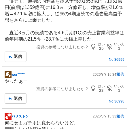
併せて、通期の同利益を従来予想の1653億円→1931億
円(前期は1359億円)に16.8％上方修正し、増益率が21.6％
増→42.1％増に拡大し、従来の4期連続での過去最高益予
想をさらに上乗せした。
直近3ヵ月の実績である4-6月期(1Q)の売上営業利益率は
前年同期の21.5％→28.7％に大幅上昇した。
はい
いいえ
投資の参考になりましたか？
25
1
返信
No.
36999
報告
wqr*****
2026/8/7 15:34
掲
やったぁー
示
はい
いいえ
投資の参考になりましたか？
板
23
1
記
返信
No.
36998
事
報告
パリストン
2026/8/7 15:33
掲
何にせよガチホは変わらないけど、
示