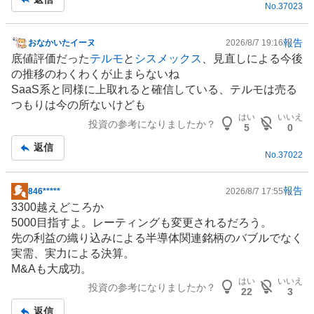
No.
37023
事
い
た
い
報告
おなかいたイーヌ
2026/8/7 19:16
掲
2
底値評価だった
テルモ
と
シスメックス
、見直しによる今後
示
5
の推移のわくわくが止まらないね
板
%
SaaS
系と同様に上取れると確信している、テルモは売る
記
、
つもりは今の所ないけども
事
様
はい
いいえ
投資の参考になりましたか？
5
0
子
返信
見
No.
37022
7
5
報告
846*****
2026/8/7 17:55
%
掲
3300越えどころか
、
示
5000目指すよ。レーティングも変更されるだろう。
売
板
先の利益の織り込みによる
半導体
関連銘柄のバブルでなく
り
記
実需、実力による決算。
た
事
M&Aも大成功。
い
はい
いいえ
0
投資の参考になりましたか？
22
3
%
返信