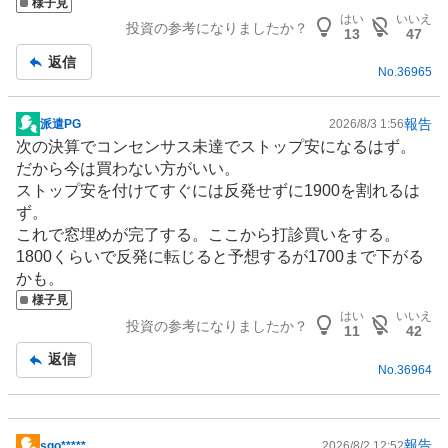
様子見
事
はい
いいえ
投資の参考になりましたか？
13
47
返信
No.
36965
報告
派遣PG
2026/8/3 1:56
掲
次の決算でコンセンサス未達でストップ安になるはず。
示
だから今は買わない方がいい。
板
ストップ安を付けてすぐには反発せずに1900を割れるは
記
ず。
事
これで窓埋めが完了する。ここから打診買いをする。
1800くらいで反発に転じると予想するが1700まで下がる
かも。
様子見
はい
いいえ
投資の参考になりましたか？
11
42
返信
No.
36964
報告
sgo*****
2026/8/2 12:52