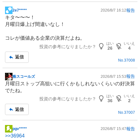
報告
2e7*****
2026/8/7 16:12
掲
キタ〜〜〜！
示
月曜日爆上げ間違いなし！
板
記
コレが価値ある企業の決算だよね。
事
はい
いいえ
投資の参考になりましたか？
26
4
返信
No.
37008
報告
株スコールズ
2026/8/7 15:53
掲
月曜日ストップ高狙いに行くかもしれないくらいの好決算
示
でたね。
板
はい
いいえ
投資の参考になりましたか？
記
36
2
事
返信
No.
37007
報告
pgv*****
2026/8/7 15:47
掲
>>
36964
示