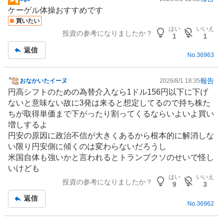
掲
ケーゲル体操おすすめです
示
買いたい
板
はい
いいえ
投資の参考になりましたか？
記
1
1
事
返信
No.
36963
報告
おなかいたイーヌ
2026/8/1 18:35
掲
円高シフトのための為替介入なら1ドル156円以下に下げ
示
ないと意味ない故に3発は来ると想定してるので持ち株た
板
ちが取得単価まで下がったり割ってくるならいよいよ買い
記
増しするよ
事
円安の原因に政治不信が大きくあるから根本的に解消しな
い限り円安側に傾くのは変わらないだろうし
米国自体も強いかと言われるとトランプクソのせいで怪し
いけども
はい
いいえ
投資の参考になりましたか？
9
3
返信
No.
36962