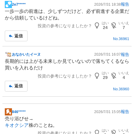
報告
2e7*****
2026/7/31 18:38
掲
一歩一歩の前進は、少しずつだけど、必ず前進する企業だ
示
から信頼しているけどね。
板
はい
いいえ
投資の参考になりましたか？
記
24
7
事
返信
No.
36961
報告
おなかいたイーヌ
2026/7/31 16:07
掲
長期的には上がる未来しか見ていないので落ちてくるなら
示
買いを入れるだけ
板
はい
いいえ
投資の参考になりましたか？
記
29
4
事
返信
No.
36960
報告
846*****
2026/7/31 15:05
掲
売り浴びせ→
示
キオクシア
株のことね。
板
はい
いいえ
投資の参考になりましたか？