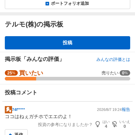
ポートフォリオ追加
テルモ(株)の掲示板
掲
投稿
示
板
掲示板「みんなの評価」
みんなの評価とは
買いたい
強
25
売りたい
0
%
%
く
買
投稿コメント
い
た
い
報告
74f*****
2026/8/7 19:24
掲
0
ココはねぇガチホでエエのよ！
示
%
はい
いいえ
投資の参考になりましたか？
板
、
4
0
記
買
返信