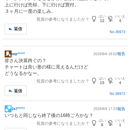
板
上に行けば売却、下に行けば買付。
記
３ヶ月に一度の楽しみ。
事
はい
いいえ
投資の参考になりましたか？
12
4
返信
No.
36973
報告
wqr*****
2026/8/4 18:02
掲
皆さん決算跨ぐの？
示
チャートは良い形の様に見えるんだけど
板
どうなるかなー。
記
はい
いいえ
投資の参考になりましたか？
事
15
4
返信
No.
36972
報告
2e7*****
2026/8/4 17:23
掲
いつもと同じなら終了後の16時ごろかな？
示
はい
いいえ
投資の参考になりましたか？
板
8
1