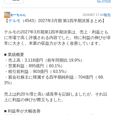
、
No.
37020
強
く
報告
おーちゃん
2026/8/7 17:44
掲
売
【
テルモ
（4543）2027年3月期 第1四半期決算まとめ】
示
り
板
た
テルモの2027年3月期第1四半期決算は、売上・利益とも
記
い
に市場で高く評価される内容でした。特に利益の伸びが非
事
0
常に大きく、本業の収益力が大きく改善しています。
%
■ 業績概要
・売上高：3,118億円（前年同期比 19.9%）
・営業利益：895億円（ 60.1%）
・税引前利益：903億円（ 63.5%）
・親会社株主に帰属する四半期純利益：704億円（ 68.
3%）
売上は約20％増と高い成長率を記録しましたが、それ以
上に利益の伸びが際立ちました。
■ 利益率が大幅改善