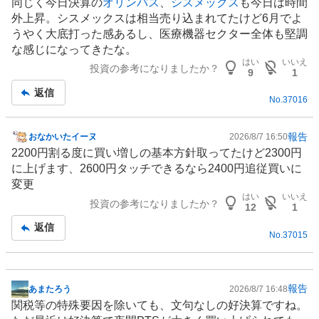
同じく今日決算の
オリンパス
、
シスメックス
も今日は時間
板
外上昇。シスメックスは相当売り込まれてたけど6月でよ
記
うやく大底打った感あるし、
医療機器
セクター全体も堅調
事
な感じになってきたな。
はい
いいえ
投資の参考になりましたか？
9
1
返信
No.
37016
報告
おなかいたイーヌ
2026/8/7 16:50
掲
2200円割る度に買い増しの基本方針取ってたけど2300円
示
に上げます、2600円タッチできるなら2400円追従買いに
板
変更
記
はい
いいえ
投資の参考になりましたか？
事
12
1
返信
No.
37015
報告
あまたろう
2026/8/7 16:48
掲
関税等の特殊要因を除いても、文句なしの好決算ですね。
示