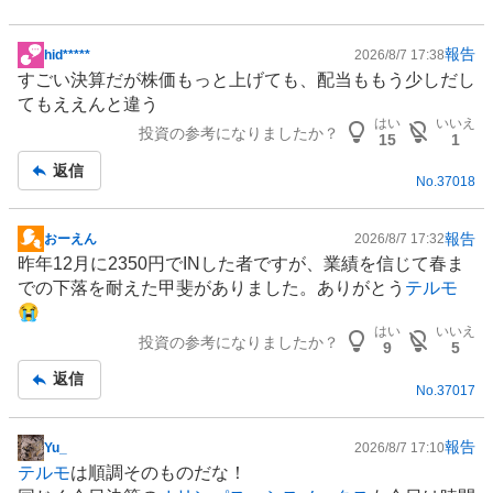
報告
hid*****
2026/8/7 17:38
掲
すごい決算だが株価もっと上げても、配当ももう少しだし
示
てもええんと違う
板
はい
いいえ
投資の参考になりましたか？
記
15
1
事
返信
No.
37018
報告
おーえん
2026/8/7 17:32
掲
昨年12月に2350円でINした者ですが、業績を信じて春ま
示
での下落を耐えた甲斐がありました。ありがとう
テルモ
板
😭
記
はい
いいえ
投資の参考になりましたか？
事
9
5
返信
No.
37017
報告
Yu_
2026/8/7 17:10
掲
テルモ
は順調そのものだな！
示