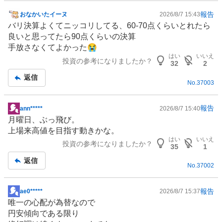
報告
おなかいたイーヌ
2026/8/7 15:43
掲
バリ決算よくてニッコリしてる、60-70点くらいとれたら
示
良いと思ってたら90点くらいの決算
板
手放さなくてよかった😭
記
はい
いいえ
投資の参考になりましたか？
事
32
2
返信
No.
37003
報告
ann*****
2026/8/7 15:40
掲
月曜日、ぶっ飛び。
示
上場来高値を目指す動きかな。
板
はい
いいえ
投資の参考になりましたか？
記
35
1
事
返信
No.
37002
報告
ae0*****
2026/8/7 15:37
掲
唯一の心配が為替なので
示
円安傾向である限り
板