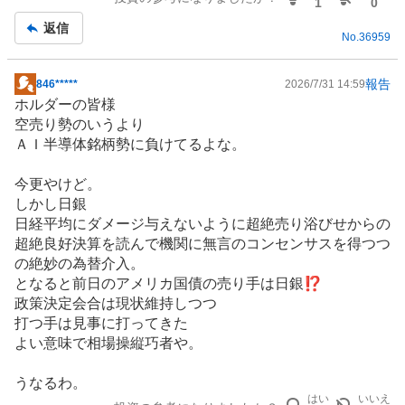
記
1
0
事
返信
No.
36959
報告
846*****
2026/7/31 14:59
掲
ホルダーの皆様
示
空売り勢のいうより
板
ＡＩ
半導体
銘柄勢に負けてるよな。
記
事
今更やけど。
しかし日銀
日経平均にダメージ与えないように超絶売り浴びせからの
超絶良好決算を読んで機関に無言のコンセンサスを得つつ
の絶妙の為替介入。
となると前日のアメリカ国債の売り手は日銀⁉
政策決定会合は現状維持しつつ
打つ手は見事に打ってきた
よい意味で相場操縦巧者や。
うなるわ。
はい
いいえ