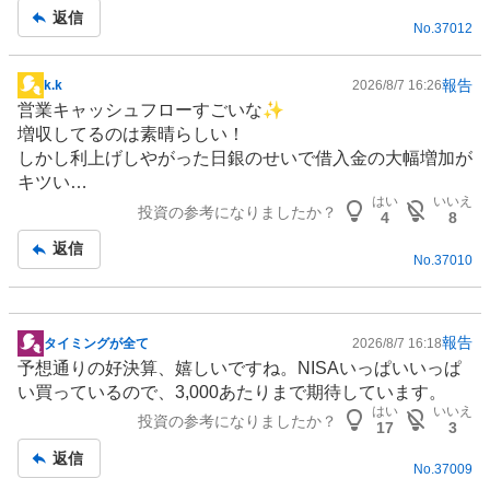
記
返信
No.
37012
事
報告
k.k
2026/8/7 16:26
掲
営業キャッシュフローすごいな✨
示
増収してるのは素晴らしい！
板
しかし利上げしやがった日銀のせいで借入金の大幅増加が
記
キツい…
事
はい
いいえ
投資の参考になりましたか？
4
8
返信
No.
37010
報告
タイミングが全て
2026/8/7 16:18
掲
予想通りの好決算、嬉しいですね。
NISA
いっぱいいっぱ
示
い買っているので、3,000あたりまで期待しています。
板
はい
いいえ
投資の参考になりましたか？
記
17
3
事
返信
No.
37009