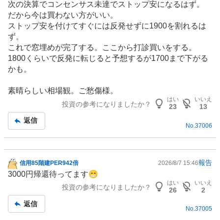
次の決算でコンセンサス未達でストップ安になるはず。
板
だから今は買わない方がいい。
記
ストップ安を付けてすぐには反発せずに1900を割れるは
事
ず。
これで窓埋めが完了する。ここから打診買いをする。
1800くらいで反発に転じると予想するが1700まで下がる
かも。
素晴らしい相場観。ご愁傷様。
はい
いいえ
投資の参考になりましたか？
23
13
返信
No.
37006
報告
信用85階建PER942倍
2026/8/7 15:46
掲
3000円帰還待ってます😁
示
はい
いいえ
投資の参考になりましたか？
板
26
2
記
返信
No.
37005
事