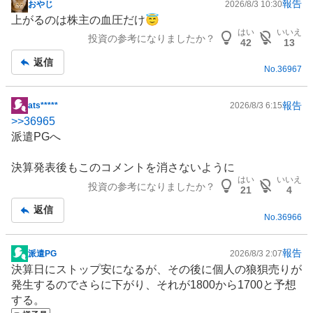
報告
おやじ
2026/8/3 10:30
掲
上がるのは株主の血圧だけ😇
示
はい
いいえ
投資の参考になりましたか？
板
42
13
記
返信
No.
36967
事
報告
ats*****
2026/8/3 6:15
掲
>>
36965
示
派遣PGへ
板
記
決算発表後もこのコメントを消さないように
事
はい
いいえ
投資の参考になりましたか？
21
4
返信
No.
36966
報告
派遣PG
2026/8/3 2:07
掲
決算日にストップ安になるが、その後に個人の狼狽売りが
示
発生するのでさらに下がり、それが1800から1700と予想
板
する。
記