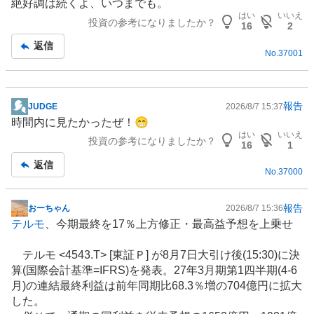
絶好調は続くよ、いつまでも。
記
はい
いいえ
投資の参考になりましたか？
事
16
2
返信
No.
37001
報告
JUDGE
2026/8/7 15:37
掲
時間内に見たかったぜ！😁
示
はい
いいえ
投資の参考になりましたか？
板
16
1
記
返信
No.
37000
事
報告
おーちゃん
2026/8/7 15:36
掲
テルモ
、今期最終を17％上方修正・最高益予想を上乗せ
示
板
テルモ <4543.T> [東証Ｐ] が8月7日大引け後(15:30)に決
記
算(
国際会計基準
=IFRS)を発表。27年3月期第1四半期(4-6
事
月)の連結最終利益は前年同期比68.3％増の704億円に拡大
した。