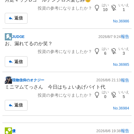
示
はい
いいえ
投資の参考になりましたか？
板
10
1
記
返信
No.
36986
事
報告
JUDGE
2026/8/7 9:24
掲
お、漏れてるのか笑？
示
はい
いいえ
投資の参考になりましたか？
板
6
3
記
返信
No.
36985
事
報告
現物信仰のオクジー
2026/8/6 21:13
掲
ミニマムてっさん 今日はちょいあげバイト代
示
はい
いいえ
投資の参考になりましたか？
板
0
5
記
返信
No.
36984
事
報告
優
2026/8/6 19:38
掲