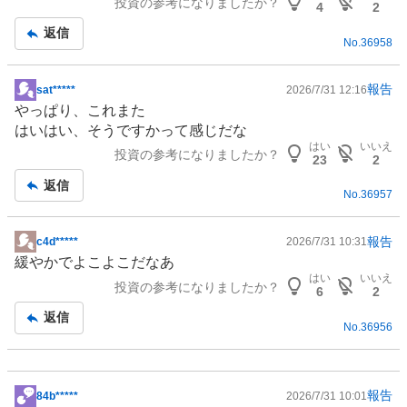
投資の参考になりましたか？
4
2
返信
No.
36958
報告
sat*****
2026/7/31 12:16
掲
やっぱり、これまた
示
はいはい、そうですかって感じだな
板
はい
いいえ
投資の参考になりましたか？
記
23
2
事
返信
No.
36957
報告
c4d*****
2026/7/31 10:31
掲
緩やかでよこよこだなあ
示
はい
いいえ
投資の参考になりましたか？
板
6
2
記
返信
No.
36956
事
報告
84b*****
2026/7/31 10:01
掲