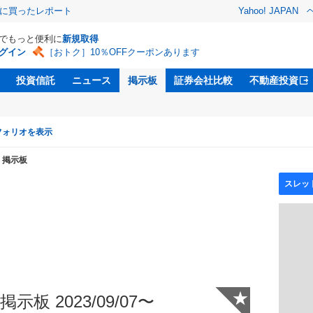
際に買ったレポート
Yahoo! JAPAN
Dでもっと便利に
新規取得
グイン
［おトク］10％OFFクーポンあります
投資信託
ニュース
掲示板
証券会社比較
不動産投資
フォリオを表示
掲示板
★
示板 2023/09/07〜