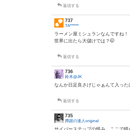
返信する
737
TA******
ラーメン屋ミシュランなんですね！
世界に出たら大儲けでは？🤭
返信する
736
鈴木@JK
なんか日足良さげじゃぁんて入った
返信する
735
蹲踞の達人original
サイバーステップ
の恨み、ここで晴