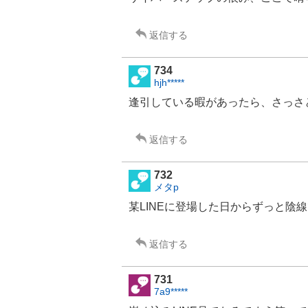
返信する
734
hjh*****
逢引している暇があったら、さっさ
返信する
732
メタp
某
LINE
に登場した日からずっと陰線
返信する
731
7a9*****