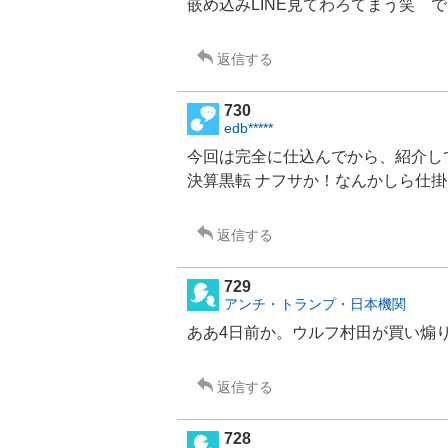
嵌め込み
LINE
見てわろてまう笑 で
返信する
730
edb*****
今回は完全に仕込んでから、紹介し
決算黒転 ナフサか！なんかしら仕掛
返信する
729
アンチ・トランプ・日本機関
ああ4日前か。ウルフ村田が買い煽
返信する
728