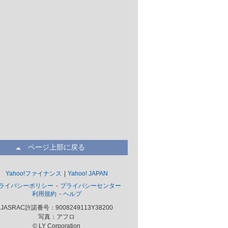
ページ上部に戻る
Yahoo!ファイナンス
Yahoo! JAPAN
ライバシーポリシー
プライバシーセンター
利用規約
ヘルプ
JASRAC許諾番号：9008249113Y38200
写真：アフロ
© LY Corporation