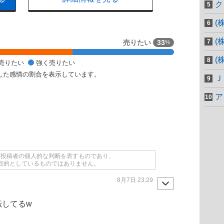
ク
(
(
売りたい
33
%
(
売りたい
強く売りたい
した感情の割合を表示しています。
Ｊ
ア
て投稿者の個人的な判断を表すものであり、
目的としているものではありません。
8月7日 23:29
転してるw