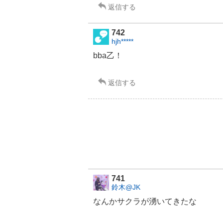
返信する
3
.
3
742
3
hjh*****
%
bba乙！
返信する
741
鈴木@JK
なんかサクラが湧いてきたな