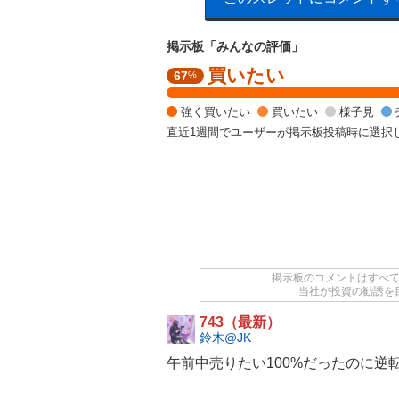
掲示板「みんなの評価」
買いたい
強
67
%
く
買
強く買いたい
買いたい
様子見
い
直近1週間でユーザーが掲示板投稿時に選択
た
い
6
6
.
6
7
%
,
掲示板のコメントはすべ
当社が投資の勧誘を
強
く
743（最新）
売
鈴木@JK
り
午前中売りたい100%だったのに逆
た
い
3