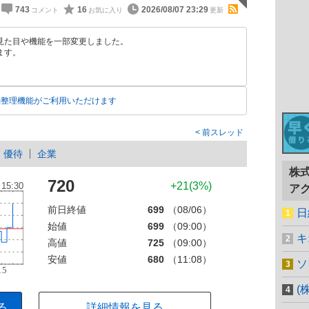
743
16
2026/08/07 23:29
見た目や機能を一部変更しました。
ます。
動整理機能がご利用いただけます
前スレッド
優待
企業
株
720
+21(3%)
ア
前日終値
699
（08/06）
日
始値
699
（09:00）
キ
高値
725
（09:00）
安値
680
（11:08）
ソ
(
る
詳細情報を見る