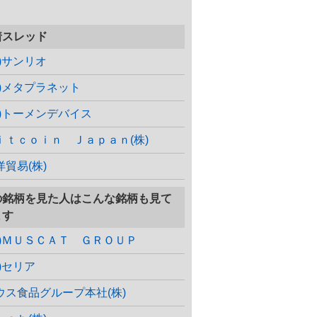
着スレッド
株)サンリオ
株)メタプラネット
株)トーメンデバイス
ｉｔｃｏｉｎ Ｊａｐａｎ(株)
洋貿易(株)
の銘柄を見た人はこんな銘柄も見て
ます
株)ＭＵＳＣＡＴ ＧＲＯＵＰ
株)セリア
ウス食品グループ本社(株)