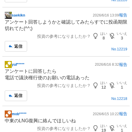
事
報告
saekikn
2026/6/16 13:09
掲
アンケート回答しようかと確認してみたらすでに投函期限
示
切れてた(^^;)
板
はい
いいえ
投資の参考になりましたか？
記
8
3
事
返信
No.
12219
報告
yuf*****
2026/6/16 8:32
掲
アンケートに回答したら
示
電話で議決権行使のお願いの電話あった
板
はい
いいえ
投資の参考になりましたか？
記
12
1
事
返信
No.
12218
報告
mob*****
2026/6/15 10:22
掲
中東
のLNG
復興
に絡んでほしいね
示
はい
いいえ
投資の参考になりましたか？
板
19
1