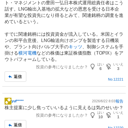
ト・マネジメントの豊田一弘日本株式運用総責任者はこう
記
話す。LNG輸出入基地の拡大などの恩恵を受ける日本企
事
業が有望な投資先になり得るとみて、関連銘柄の調査を進
めているという。
すでに関連銘柄には投資資金が流入している。米国とイラ
ンの和平合意後、LNG輸送向け
ポンプ
を製造する日機装
や、プラント向けバルブ大手の
キッツ
、制御システムを手
掛ける
横河電機
などの株価は東証株価指数（TOPIX）をア
ウトパフォームしている。
はい
いいえ
投資の参考になりましたか？
6
3
返信
No.
12221
報告
yuf*****
2026/6/22 8:03
掲
株主提案に少し焦っていいるように見えるは気のせいか？
示
はい
いいえ
投資の参考になりましたか？
板
10
1
記
返信
No.
12220