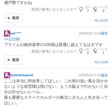
瀬戸際ですかね
はい
いいえ
投資の参考になりましたか？
7
0
返信
No.
12203
報告
hok*****
2026/5/25 13:26
掲
>>
12198
示
プライムの維持基準の100億は普通に超えてるはずです
板
はい
いいえ
投資の参考になりましたか？
記
2
1
事
返信
No.
12199
報告
Smiletotheworld
2026/5/19 21:32
掲
ここは本当にIR改革してほしい。これ程の追い風を活かせ
示
ないような経営陣は情けない。もう大阪まで行かないと自
板
分が許せないレベル…
記
最も重要なステークホルダーの株主にきちんと向き合って
事
ほしい。