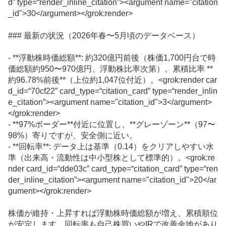
d” type=“render_inline_citation”><argument name="citation
_id">30</argument></grok:render>
### 最新の状況（2026年春〜5月頃の
データベース
）
- **浮動株時価総額**: 約320億円前後（株価1,700円台で時
価総額約950〜970億円、浮動株比率次第）。累積比率 **
約96.78%前後**（上位約1,047位付近）。<grok:render car
d_id=“70cf22” card_type=“citation_card” type=“render_inlin
e_citation”><argument name="citation_id">3</argument>
</grok:render>
- **97%ボーダー**付近に位置し、**グレーゾーン**（97〜
98%）寄りですが、安全側に近い。
- **回転率**: データ上は基準（0.14）をクリアしやすい水
準（出来高・流動性は中小型株として標準的）。<grok:re
nder card_id=“dde03c” card_type=“citation_card” type=“ren
der_inline_citation”><argument name="citation_id">20</ar
gument></grok:render>
株価が維持・上昇すれば浮動株時価総額が増え、累積順位
が安定します。回転率も自己株買いや
IR
で改善余地があり