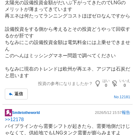
太陽光の
設備投資
金額がだいぶ下がってきたので
LNG
の
メリットが薄まってきています
再エネは何たってランニングコストほぼゼロなんですから
設備投資をする側から考えるとその投資どうやって回収す
るかが肝です
ちなみにこの設備投資金額は電気料金には上乗せできませ
ん
このへんはミッシングマネー問題で調べてください
ちなみに現在のトレンドは欧州が再エネ、
アジア
は石炭だ
と思います
はい
いいえ
投資の参考になりましたか？
0
0
返信
No.
12181
報告
Smiletotheworld
2026/5/12 15:57
掲
>>
12178
示
パイプラインから需要シフトが起きたら、需要地側だけじ
板
ゃなくて、供給地でもLNGタンク需要が膨らみますよ