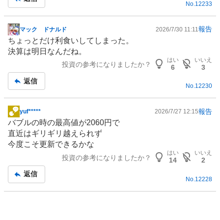
No.
12233
事
報告
マック ドナルド
2026/7/30 11:11
掲
ちょっとだけ利食いしてしまった。
示
決算は明日なんだね。
板
はい
いいえ
投資の参考になりましたか？
記
6
3
事
返信
No.
12230
報告
yuf*****
2026/7/27 12:15
掲
バブルの時の最高値が2060円で
示
直近はギリギリ越えられず
板
今度こそ更新できるかな
記
はい
いいえ
投資の参考になりましたか？
事
14
2
返信
No.
12228