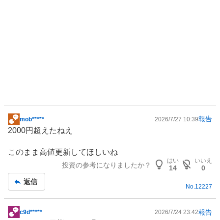
報告
mob*****
2026/7/27 10:39
掲
2000円超えたねえ
示
板
このまま高値更新してほしいね
記
はい
いいえ
投資の参考になりましたか？
事
14
0
返信
No.
12227
報告
c9d*****
2026/7/24 23:42
掲