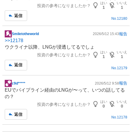
記
はい
いいえ
投資の参考になりましたか？
事
1
1
返信
No.
12180
報告
Smiletotheworld
2026/5/12 15:43
掲
>>
12178
示
ウクライナ以降、
LNG
が浸透してるでしょ
板
はい
いいえ
投資の参考になりましたか？
記
1
1
事
返信
No.
12179
報告
c9d*****
2026/5/12 9:58
掲
EUでパイプライン経由の
LNG
が〜って、いつの話してる
示
の？
板
はい
いいえ
投資の参考になりましたか？
記
0
0
事
返信
No.
12178