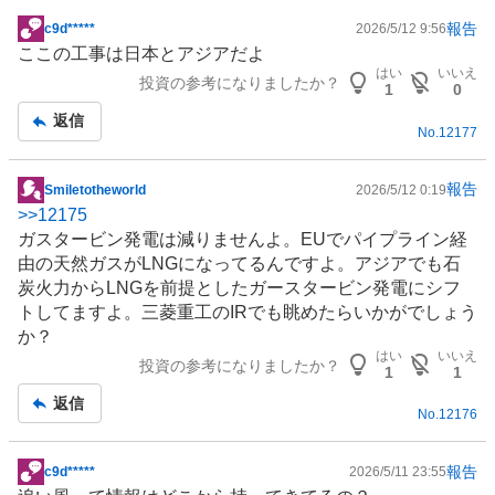
報告
c9d*****
2026/5/12 9:56
掲
ここの工事は日本と
アジア
だよ
示
はい
いいえ
投資の参考になりましたか？
板
1
0
記
返信
No.
12177
事
報告
Smiletotheworld
2026/5/12 0:19
掲
>>
12175
示
ガスタービン
発電は減りませんよ。EUでパイプライン経
板
由の
天然ガス
が
LNG
になってるんですよ。
アジア
でも石
記
炭火力からLNGを前提としたガースタービン発電にシフ
事
トしてますよ。三菱重工の
IR
でも眺めたらいかがでしょう
か？
はい
いいえ
投資の参考になりましたか？
1
1
返信
No.
12176
報告
c9d*****
2026/5/11 23:55
掲