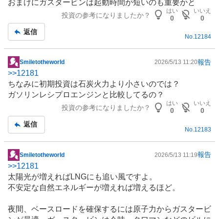
おまけに
ガスタービン
は起動時間が短いのも重要かと
板
はい
いいえ
投資の参考になりましたか？
記
0
0
事
返信
No.
12184
報告
Smiletotheworld
2026/5/13 11:20
掲
>>
12181
示
ちなみに初期投資は石炭火力より小さいのでは？
板
ガソリンレシプロエンジンと比較してるの？
記
はい
いいえ
投資の参考になりましたか？
事
0
0
返信
No.
12183
報告
Smiletotheworld
2026/5/13 11:19
掲
>>
12181
示
太陽光が増えれば
LNG
にも追い風ですよ。
板
不安定な自然
エネルギー
が増えれば増えるほど。
記
事
夜間、ベースロードを確保するには原子力から
ガスタービ