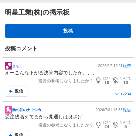
明星工業(株)の掲示板
掲
投稿
示
板
投稿コメント
報告
さちこ
2026/8/3 12:11
掲
えーこんな下がる決算内容でしたか、、、
示
はい
いいえ
投資の参考になりましたか？
板
10
10
記
返信
No.
12234
事
報告
胸の谷のナウシカ
2026/7/31 15:55
掲
受注残増えてるから見通しは良さげ
示
はい
いいえ
投資の参考になりましたか？
板
24
5
記
返信