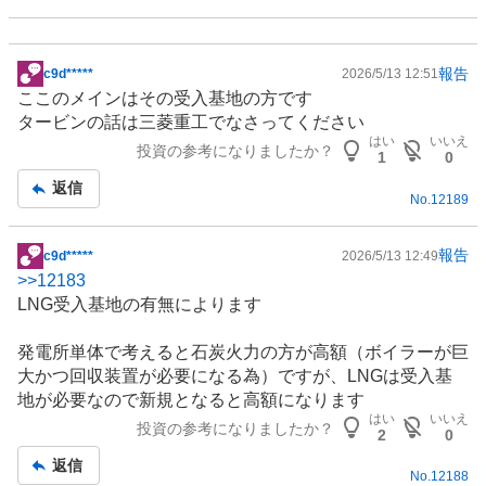
報告
c9d*****
2026/5/13 12:51
掲
ここのメインはその受入基地の方です
示
タービンの話は三菱重工でなさってください
板
はい
いいえ
投資の参考になりましたか？
記
1
0
事
返信
No.
12189
報告
c9d*****
2026/5/13 12:49
掲
>>
12183
示
LNG受入基地の有無によります
板
記
発電所単体で考えると石炭火力の方が高額（ボイラーが巨
事
大かつ回収装置が必要になる為）ですが、
LNG
は受入基
地が必要なので新規となると高額になります
はい
いいえ
投資の参考になりましたか？
2
0
返信
No.
12188