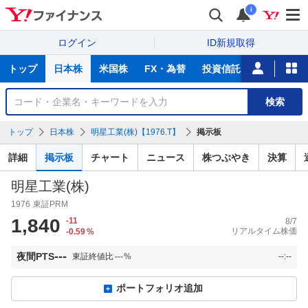
i
ログイン
ID新規取得
主
トップ
日本株
米国株
FX・為替
投資信託
ニュース
な
サ
銘
検索
ー
柄
ビ
を
トップ
日本株
明星工業(株)【1976.T】
掲示板
ス
検
索
詳細
掲示板
チャート
ニュース
株つぶやき
決算
明星工業(株)
1976
東証PRM
1,840
-11
8/7
リアルタイム株価
-0.59
%
---
夜間PTS
東証終値比
---
%
--:--
ポートフォリオ追加