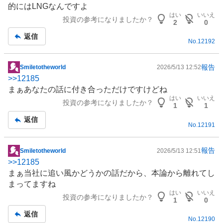
的には
LNG
なんですよ
記
はい
いいえ
投資の参考になりましたか？
事
2
0
返信
No.
12192
報告
Smiletotheworld
2026/5/13 12:52
掲
>>
12185
示
まぁあなたの話に付き合っただけですけどね
板
はい
いいえ
投資の参考になりましたか？
記
1
1
事
返信
No.
12191
報告
Smiletotheworld
2026/5/13 12:51
掲
>>
12185
示
まぁ当社に追い風かどうかの話だから、本論から離れてし
板
まってますね
記
はい
いいえ
投資の参考になりましたか？
事
1
0
返信
No.
12190