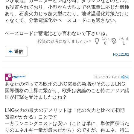
ン
が最適。ガースタービンは今時、タワマンなどのビルに
も設置されており、小型から大型まで発電量に応じた機種
あり。石炭火力じゃ超大型になり、地球温暖化対策だけじ
ゃなくて、分散電源化やベースロードにも適さない。
ベースロードに
蓄電池
とか言わないで下さいね。
はい
いいえ
投資の参考になりましたか？
0
1
返信
No.
12182
報告
c9d*****
2026/5/12 19:01
掲
あなたの仰ってる
欧州
のLNG需要の急増がそのままLNG
示
国際価格の上昇に繋がり、欧州は勿論のこと特にアジア諸
板
国が打撃を受けましたよね？
記
事
LNG火力の最大のデメリットは「他の火力と比べて初期
投資がかかる」ことです
一方ランニングコストは安い（これは単に、単位面積当た
りの
エネルギー
量が最大だから）のですが、再エネ、特に