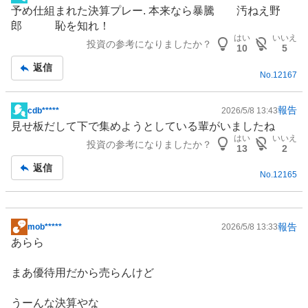
掲
予め仕組まれた決算プレー. 本来なら暴騰 汚ねえ野
示
郎 恥を知れ！
板
はい
いいえ
投資の参考になりましたか？
記
10
5
事
返信
No.
12167
報告
cdb*****
2026/5/8 13:43
掲
見せ板だして下で集めようとしている輩がいましたね
示
はい
いいえ
投資の参考になりましたか？
板
13
2
記
返信
No.
12165
事
報告
mob*****
2026/5/8 13:33
掲
あらら
示
板
まあ優待用だから売らんけど
記
事
うーんな決算やな