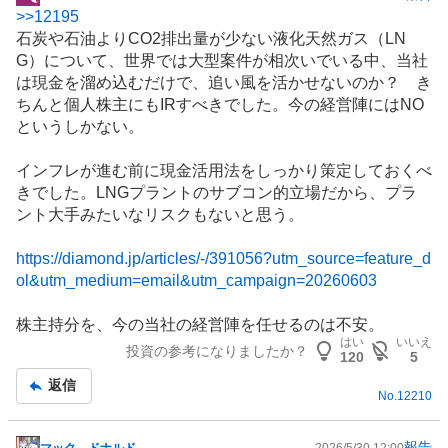
掲
>>
12195
示
石炭
や
石油
よりCO2排出量が少ない液化
天然ガス
（
LN
板
G
）について、世界では大型案件が相次いでいる中、当社
記
は現金を溜め込むだけで、追い風を活かせないのか？ き
事
ちんと個人株主にも
IR
すべきでした。今の経営陣にはNO
というしかない。
インフレが進む前に現金活用法をしっかり策定しておくべ
きでした。LNGプラントのサブコン的立場だから、プラ
ント大手みたいなリスクもないと思う。
https://diamond.jp/articles/-/391056?utm_source=feature_d
ol&utm_medium=email&utm_campaign=20260603
株主持分を、今の当社の経営陣を任せるのは不安。
はい
いいえ
投資の参考になりましたか？
120
5
返信
No.
12210
報告
マック ドナルド
2026/5/30 12:00