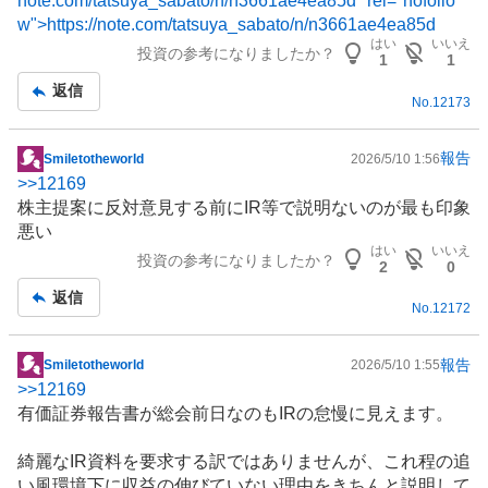
note.com/tatsuya_sabato/n/n3661ae4ea85d" rel="nofollo
w">https://note.com/tatsuya_sabato/n/n3661ae4ea85d
はい
いいえ
投資の参考になりましたか？
1
1
返信
No.
12173
報告
Smiletotheworld
2026/5/10 1:56
掲
>>
12169
示
株主提案に反対意見する前にIR等で説明ないのが最も印象
板
悪い
記
はい
いいえ
投資の参考になりましたか？
事
2
0
返信
No.
12172
報告
Smiletotheworld
2026/5/10 1:55
掲
>>
12169
示
有価証券報告書が総会前日なのも
IR
の怠慢に見えます。
板
記
綺麗なIR資料を要求する訳ではありませんが、これ程の追
事
い風環境下に収益の伸びていない理由をきちんと説明して