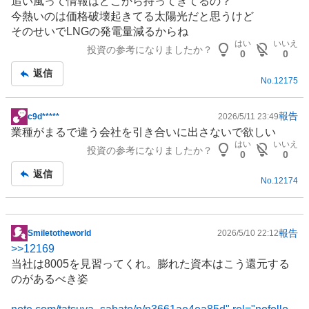
追い風って情報はどこから持ってきてるの？
示
今熱いのは価格破壊起きてる太陽光だと思うけど
板
そのせいで
LNG
の発電量減るからね
記
はい
いいえ
投資の参考になりましたか？
事
0
0
返信
No.
12175
報告
c9d*****
2026/5/11 23:49
掲
業種がまるで違う会社を引き合いに出さないで欲しい
示
はい
いいえ
投資の参考になりましたか？
板
0
0
記
返信
No.
12174
事
報告
Smiletotheworld
2026/5/10 22:12
掲
>>
12169
示
当社は8005を見習ってくれ。膨れた資本はこう還元する
板
のがあるべき姿
記
事