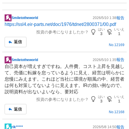
報告
Smiletotheworld
2026/5/10 1:38
掲
https://ssl4.eir-parts.net/doc/1976/tdnet/2800371/00.pdf
示
はい
いいえ
投資の参考になりましたか？
板
3
1
記
返信
No.
12169
事
報告
Smiletotheworld
2026/5/10 1:35
掲
自己資本が増えすぎですね。人件費、コスト上昇を見越し
示
て、売価に転嫁を怠っているように見え、経営は明らかに
板
怠慢にみえます。これほど当社に
環境
が順風の中、経営者
記
は何も対策してないように見えます。
IR
の拙い例なので、
事
説明資料が出ないよいなら、要対応
はい
いいえ
投資の参考になりましたか？
3
1
返信
No.
12168
報告
rik*****
2026/5/8 14:50