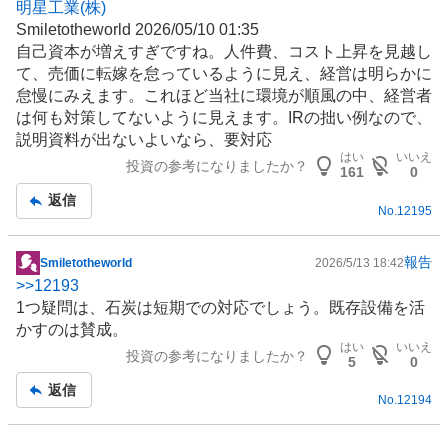
明星工業(株)
Smiletotheworld 2026/05/10 01:35
自己資本が増えすぎですね。人件費、コスト上昇を見越し
て、売価に転嫁を怠っているように見え、経営は明らかに
怠慢にみえます。これほど当社に
環境
が順風の中、経営者
は何も対策してないように見えます。
IR
の拙い例なので、
説明資料が出ないよいなら、要対応
はい
いいえ
投資の参考になりましたか？
161
0
返信
No.
12195
報告
Smiletotheworld
2026/5/13 18:42
掲
>>
12193
示
1つ疑問は、
石炭
は短期での対応でしょう。既存設備を活
板
かすのは賛成。
記
はい
いいえ
投資の参考になりましたか？
事
5
0
返信
No.
12194