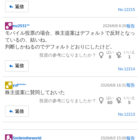
返信
No.
12215
報告
mz2531**
2026/6/9 8:26
掲
モバイル投票の場合、株主提案はデフォルトで反対となっ
示
ているの、姑いね。
板
判断しかねるのでデフォルトどおりにしたけど。
記
はい
いいえ
投資の参考になりましたか？
事
8
1
返信
No.
12214
報告
yuf*****
2026/6/8 16:31
掲
株主提案に賛同しておいた
示
はい
いいえ
投資の参考になりましたか？
板
60
5
記
返信
No.
12213
事
報告
Smiletotheworld
2026/6/3 15:00