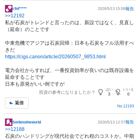
報告
c9d*****
2026/5/13 15:08
掲
>>
12192
示
私が
石炭
がトレンドと言ったのは、新設ではなく、見直し
板
（延命）のことです
記
事
中東危機で
アジア
は石炭回帰：日本も石炭をフル活用すべ
きだ
https://cigs.canon/article/20260507_9853.html
電力会社
からすれば、一番投資効率が良いのは既存設備を
延命することです
日本も原発がいい例ですが
はい
いいえ
投資の参考になりましたか？
3
0
返信
No.
12193
報告
Smiletotheworld
2026/5/13 12:57
掲
>>
12188
示
石炭
のハンドリングが現代社会でどれ程のコストか。中期
板