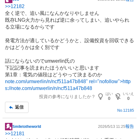
掲
>>
12182
示
全く逆で、追い風になんかなりやしません
板
既存LNG火力から見れば逆に余ってしまい、追いやられ
記
る立場になるからです
事
発電方法が適しているかどうかと、
設備投資
を回収できる
かはどうかは全く別です
話にならないのでumwerlin氏の
下記記事を読まれたほうがいいと思います
第1章：電気の値段はどうやって決まるのか
note.com/umwerlin/n/ncf511a47b848" rel="nofollow">http
s://note.com/umwerlin/n/ncf511a47b848
はい
いいえ
投資の参考になりましたか？
0
0
返信
No.
12185
報告
Smiletotheworld
2026/5/13 11:25
掲
>>
12181
示