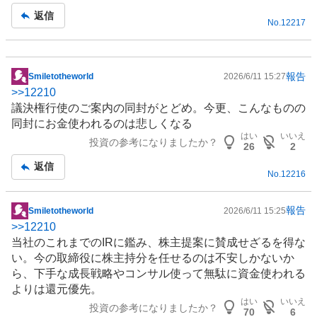
記
返信
No.
12217
事
報告
Smiletotheworld
2026/6/11 15:27
掲
>>
12210
示
議決権行使のご案内の同封がとどめ。今更、こんなものの
板
同封にお金使われるのは悲しくなる
記
はい
いいえ
投資の参考になりましたか？
事
26
2
返信
No.
12216
報告
Smiletotheworld
2026/6/11 15:25
掲
>>
12210
示
当社のこれまでの
IR
に鑑み、株主提案に賛成せざるを得な
板
い。今の取締役に株主持分を任せるのは不安しかないか
記
ら、下手な成長戦略やコンサル使って無駄に資金使われる
事
よりは還元優先。
はい
いいえ
投資の参考になりましたか？
70
6