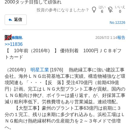
2000タッチ目指して頑張れ
示
はい
いいえ
投資の参考になりましたか？
板
6
0
記
返信
No.
12226
事
報告
株階段.
2026/7/2 1:14
掲
>>
11836
示
【 10年前（2016年) 】 優待到着 1000円ＪＣＢギフ
板
トカード
記
事
（2016年)
明星工業
[1976] 熱絶縁工事に強い建設工事
会社。海外ＬＮＧ出荷基地工事に実績。構造物補強など
環
境関連
も 「・・・【反 落】受注470億円（前期439億
円）計画。完工は
ＬＮＧ
大型
プラント
工事が貢献。国内の
ＬＮＧ船向け伸び、ボイラーは盛り返す。が、好採算工事
減り粗利率低下。労務費増もあり営業減益。
連続増配
。
【大型工事】豪州のプラント工事63億円は前期に３
分の１完工、残りは来期に多少ずれ込みも。浜松工場はＬ
ＮＧ船向け熱絶縁材料の生産能力を２～３年メドで倍増
へ。