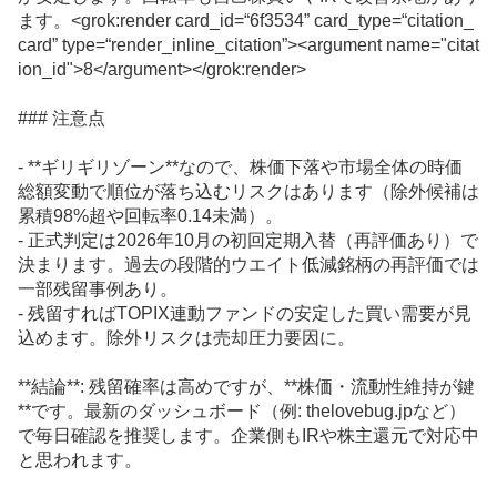
ます。<grok:render card_id=“6f3534” card_type=“citation_
card” type=“render_inline_citation”><argument name="citat
ion_id">8</argument></grok:render>
### 注意点
- **ギリギリゾーン**なので、株価下落や市場全体の時価
総額変動で順位が落ち込むリスクはあります（除外候補は
累積98%超や回転率0.14未満）。
- 正式判定は2026年10月の初回定期入替（再評価あり）で
決まります。過去の段階的ウエイト低減銘柄の再評価では
一部残留事例あり。
- 残留すればTOPIX連動
ファンド
の安定した買い需要が見
込めます。除外リスクは売却圧力要因に。
**結論**: 残留確率は高めですが、**株価・流動性維持が鍵
**です。最新のダッシュボード（例: thelovebug.jpなど）
で毎日確認を推奨します。企業側もIRや株主還元で対応中
と思われます。