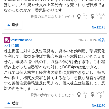
ほしい。人件費や仕入れ上昇見合いを売上になぜ転嫁でき
なかったのかが一番気掛かりです
はい
いいえ
投資の参考になりましたか？
3
0
返信
No.
12171
報告
Smiletotheworld
2026/5/10 1:46
掲
>>
12169
示
株主提案に対する反対意見も、資本の有効利用、環境変化
板
を利して、収益を伸ばす機会を怠った怠慢にしかきこえま
記
せん。
環境
の追い風の中、収益の伸びは低すぎる。これ程
事
積み上がった自己資本なな対してDOE4pctは低すぎる。
これでは個人株主も経営者の意見に賛同できないし、持ち
合い株主、機関投資家も賛同するなら、怠慢な経営を容認
する善管注意義務違反に思える。個人株主は注視して、反
対の声をあげましょう
はい
いいえ
投資の参考になりましたか？
3
3
返信
No.
12170