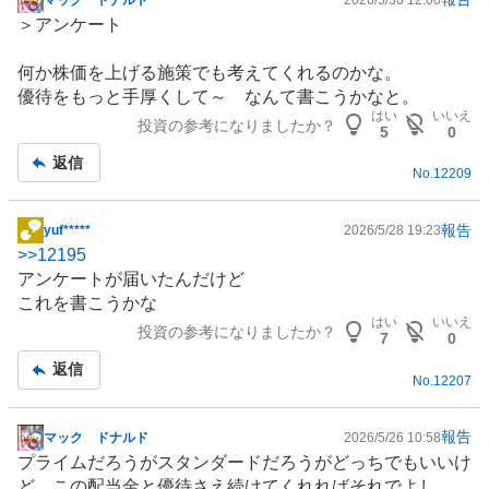
掲
＞アンケート
示
板
何か株価を上げる施策でも考えてくれるのかな。
記
優待をもっと手厚くして～ なんて書こうかなと。
事
はい
いいえ
投資の参考になりましたか？
5
0
返信
No.
12209
報告
yuf*****
2026/5/28 19:23
掲
>>
12195
示
アンケートが届いたんだけど
板
これを書こうかな
記
はい
いいえ
投資の参考になりましたか？
事
7
0
返信
No.
12207
報告
マック ドナルド
2026/5/26 10:58
掲
プライムだろうがスタンダードだろうがどっちでもいいけ
示
ど、この配当金と優待さえ続けてくれればそれでよし。