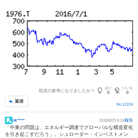
はい
いいえ
投資の参考になりましたか？
5
0
返信
No.
12224
報告
rik*****
2026/6/25 8:24
掲
「
中東
の問題は、
エネルギー
調達でグローバルな構造変化
示
を引き起こすだろう」。シュローダー・インベストメン
板