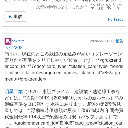
板
はい
いいえ
投資の参考になりましたか？
記
33
7
事
返信
No.
12205
報告
hok*****
2026/5/25 19:00
掲
>>
12202
示
**はい、現在のところ残留の見込みが高い（グレーゾーン
板
寄りだが基準をクリアしやすい位置）です。**<grok:rend
記
er card_id=“77edce” card_type=“citation_card” type=“rende
事
r_inline_citation”><argument name="citation_id">8</argu
ment></grok:render>
明星工業
（1976、東証プライム、建設業・熱絶縁工事な
ど）は、**次期TOPIX（2026年10月からの新ルール）**の
継続基準をほぼ満たす水準にあります。JPXの第2段階見
直しでは、**浮動株時価総額の累積上位97%以内 年間売買
代金回転率0.14以上**が継続の目安（バッファあり）で
す。<grok:render card_id=“f9f4d6” card_type=“citation_car