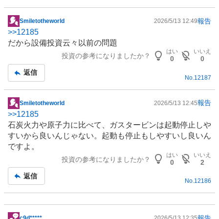
報告
Smiletotheworld
2026/5/13 12:49
掲
>>
12185
示
だから
設備投資
云々以前の問題
板
はい
いいえ
投資の参考になりましたか？
記
0
0
事
返信
No.
12187
報告
Smiletotheworld
2026/5/13 12:45
掲
>>
12185
示
石炭火力や原子力に比べて、
ガスタービン
は起動停止しや
板
すいから良いんじゃない。起動も停止もしやすいし良いん
記
ですよ。
事
はい
いいえ
投資の参考になりましたか？
0
2
返信
No.
12186
報告
c9d*****
2026/5/13 12:35