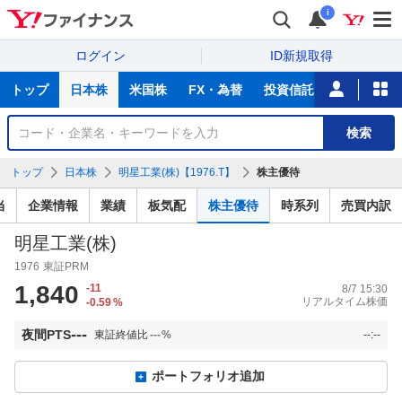
i
ログイン
ID新規取得
主
トップ
日本株
米国株
FX・為替
投資信託
ニュース
な
サ
銘
検索
ー
柄
ビ
を
トップ
日本株
明星工業(株)【1976.T】
株主優待
ス
検
索
当
企業情報
業績
板気配
株主優待
時系列
売買内訳
明星工業(株)
1976
東証PRM
1,840
-11
8/7 15:30
リアルタイム株価
-0.59
%
---
夜間PTS
東証終値比
---
%
--:--
ポートフォリオ追加