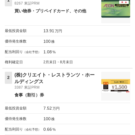
1
8267
東証PRM
買い物券・プリペイドカード
その他
13.91
最低投資金額
万円
100
優待発生株数
株
1.08
配当利回り
%
（会社予想）
権利確定日
2月末日・8月末日
(株)クリエイト・レストランツ・ホー
2
ルディングス
3387
東証PRM
食事（割引）券
7.52
最低投資金額
万円
100
優待発生株数
株
0.66
配当利回り
%
（会社予想）