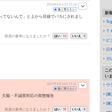
2024年4月11日 23:19
強く売りたい
新
ってないんで」と上から目線でバカにされまし
T
Ｔ
投資の参考になりましたか？
はい
11
いいえ
0
ピ
日
ガ
こ
い
2022年1月14日 23:31
ウ
強く売りたい
(
」欠陥・不誠実対応の実態報告
(
投資の参考になりましたか？
はい
35
いいえ
6