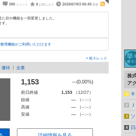
390
6
2026/07/03 00:45
見た目や機能を一部変更しました。
ます。
動整理機能がご利用いただけます
前スレッド
優待
企業
株
1,153
---(0.00%)
ア
前日終値
1,153
（12/27）
キ
始値
---
（--:--）
Ｊ
高値
---
（--:--）
安値
---
（--:--）
ソ
日
る
詳細情報を見る