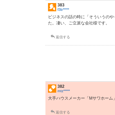
383
f3b*****
ビジネスの話の時に「そういうのや
た。凄い、ご立派な会社様です。
返信する
382
mtz*****
大手ハウスメーカー「Mサワホーム
返信する