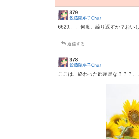
379
穀蔵院冬子Chu♪
6629.。。何度、繰り返すか？おいしい是
返信する
378
穀蔵院冬子Chu♪
ここは、終わった部屋是な？？？。