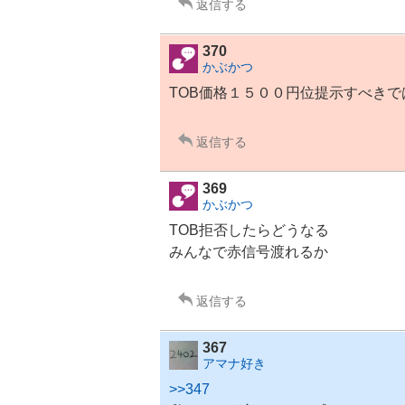
返信する
370
かぶかつ
TOB価格１５００円位提示すべきで
返信する
369
かぶかつ
TOB拒否したらどうなる
みんなで赤信号渡れるか
返信する
367
アマナ好き
>>347