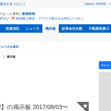
援先を見つけよう
Yahoo! JAPAN
Dでもっと便利に
新規取得
グイン
初回購入限定、アプリで使えるお得なクーポン
投資信託
ニュース
掲示板
証券会社比較
不動産投資
フォリオを表示
】
掲示板
★
の掲示板 2017/08/03〜