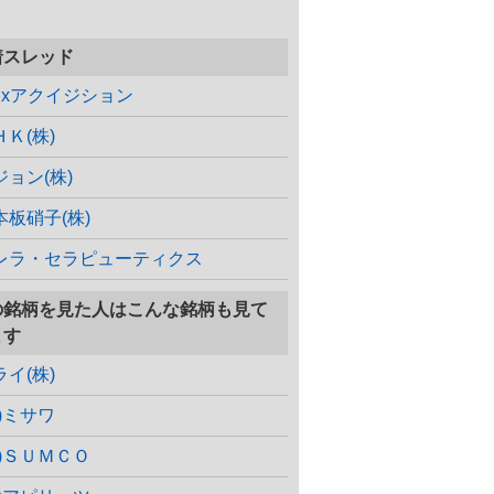
着スレッド
cgxアクイジション
ＨＫ(株)
ジョン(株)
本板硝子(株)
レラ・セラピューティクス
の銘柄を見た人はこんな銘柄も見て
ます
ライ(株)
株)ミサワ
株)ＳＵＭＣＯ