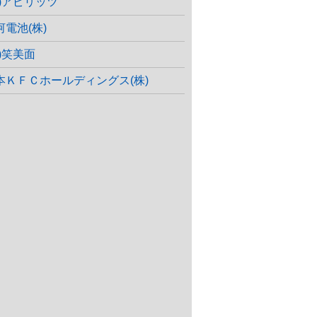
株)アピリッツ
河電池(株)
株)笑美面
本ＫＦＣホールディングス(株)