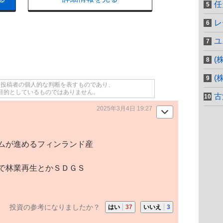
任
レ
ユ
(
(
て投稿者の個人的な判断を表すものであり、
目的としているものではありません。
古
2025年3月4日 19:27
ムが進めるフィンランド産
で林業再生とかＳＤＧＳ
投資の参考になりましたか？
はい
37
いいえ
3