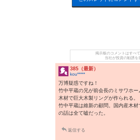
掲示板のコメントはすべ
当社が投資の勧誘を
385（最新）
kou*****
万博疑惑ですね！
竹中平蔵の兄が前会長のミサワホー
木材で巨大木製リングが作られる。
竹中平蔵は維新の顧問。国内産木材
の話は全て嘘だった。
返信する