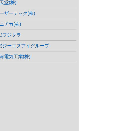
天堂(株)
ーザーテック(株)
ニチカ(株)
株)フジクラ
株)ジーエヌアイグループ
河電気工業(株)