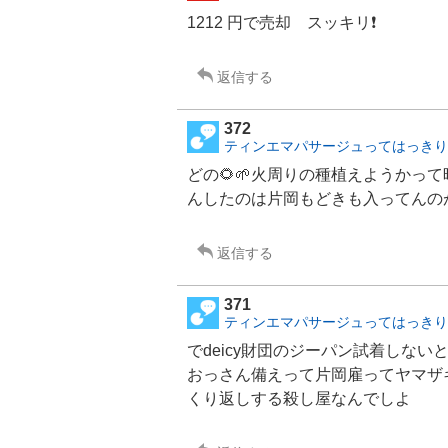
1212 円で売却 スッキリ❗️
返信する
372
ティンエマパサージュってはっきり
どの🌻🌱火周りの種植えようかっ
んしたのは片岡もどきも入ってんの
返信する
371
ティンエマパサージュってはっきり
でdeicy財団のジーパン試着しな
おっさん備えって片岡雇ってヤマザ
くり返しする殺し屋なんでしよ