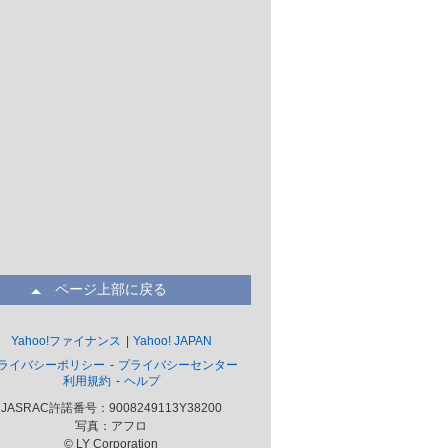
ページ上部に戻る
Yahoo!ファイナンス
Yahoo! JAPAN
ライバシーポリシー
プライバシーセンター
利用規約
ヘルプ
JASRAC許諾番号：9008249113Y38200
写真：アフロ
© LY Corporation