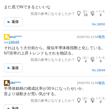
板
また底でINできるといいな
記
はい
いいえ
投資の参考になりましたか？
事
18
6
返信
No.
18650
報告
mv2*****
2026/7/31 12:56
掲
>>
18648
示
それはもう大分前から。擬似半導体株指数と化している。
板
NT倍率の上昇トレンドもそれを物語る。
記
はい
いいえ
投資の参考になりましたか？
事
4
0
返信
No.
18649
報告
394*****
2026/7/31 11:56
掲
半導体
銘柄の構成比率が30％になったせいか、
示
昔より値動きが荒い気がする。
板
はい
いいえ
投資の参考になりましたか？
記
9
0
事
返信