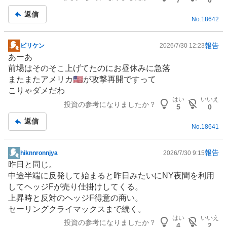
記
返信
No.
18642
事
報告
ビリケン
2026/7/30 12:23
掲
あーあ
示
前場はそのそこ上げてたのにお昼休みに急落
板
またまたアメリカ🇺🇸が攻撃再開ですって
記
こりゃダメだわ
事
はい
いいえ
投資の参考になりましたか？
5
0
返信
No.
18641
報告
hiknnronnjya
2026/7/30 9:15
掲
昨日と同じ。
示
中途半端に反発して始まると昨日みたいにNY夜間を利用
板
してヘッジFが売り仕掛けしてくる。
記
上昇時と反対のヘッジF得意の商い。
事
セーリングクライマックスまで続く。
はい
いいえ
投資の参考になりましたか？
4
2