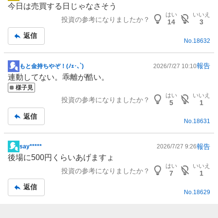
今日は売買する日じゃなさそう
示
はい
いいえ
投資の参考になりましたか？
板
14
3
記
返信
No.
18632
事
報告
もと金持ちやぞ！(ﾉｪ･､`)
2026/7/27 10:10
掲
連動してない。乖離が酷い。
示
様子見
板
はい
いいえ
投資の参考になりましたか？
記
5
1
事
返信
No.
18631
報告
say*****
2026/7/27 9:26
掲
後場に500円くらいあげますょ
示
はい
いいえ
投資の参考になりましたか？
板
7
1
記
返信
No.
18629
事
報告
t-mori
2026/7/24 10:46