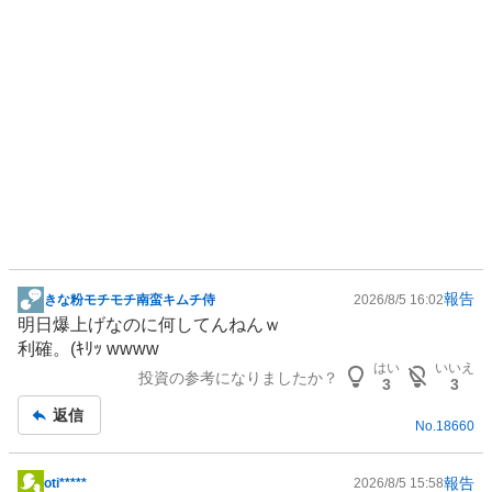
報告
きな粉モチモチ南蛮キムチ侍
2026/8/5 16:02
掲
明日爆上げなのに何してんねんｗ
示
利確。(ｷﾘｯ wwww
板
はい
いいえ
投資の参考になりましたか？
記
3
3
事
返信
No.
18660
報告
oti*****
2026/8/5 15:58