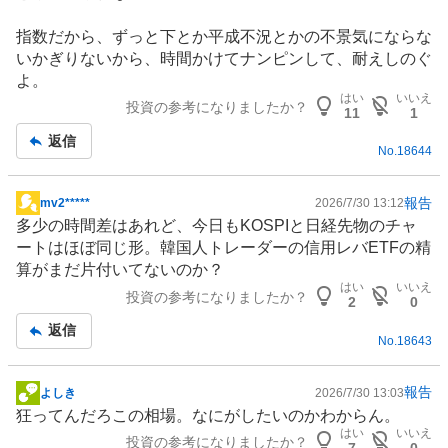
板
記
指数だから、ずっと下とか平成不況とかの不景気にならな
事
いかぎりないから、時間かけてナンピンして、耐えしのぐ
よ。
はい
いいえ
投資の参考になりましたか？
11
1
返信
No.
18644
報告
mv2*****
2026/7/30 13:12
掲
多少の時間差はあれど、今日もKOSPIと日経先物のチャ
示
ートはほぼ同じ形。韓国人トレーダーの信用レバETFの精
板
算がまだ片付いてないのか？
記
はい
いいえ
投資の参考になりましたか？
事
2
0
返信
No.
18643
報告
よしき
2026/7/30 13:03
掲
狂ってんだろこの相場。なにがしたいのかわからん。
示
はい
いいえ
投資の参考になりましたか？
板
7
0