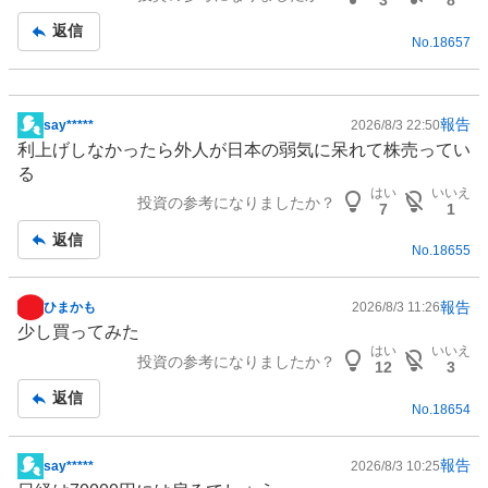
3
8
返信
No.
18657
報告
say*****
2026/8/3 22:50
掲
利上げしなかったら外人が日本の弱気に呆れて株売ってい
示
る
板
はい
いいえ
投資の参考になりましたか？
記
7
1
事
返信
No.
18655
報告
ひまかも
2026/8/3 11:26
掲
少し買ってみた
示
はい
いいえ
投資の参考になりましたか？
板
12
3
記
返信
No.
18654
事
報告
say*****
2026/8/3 10:25
掲