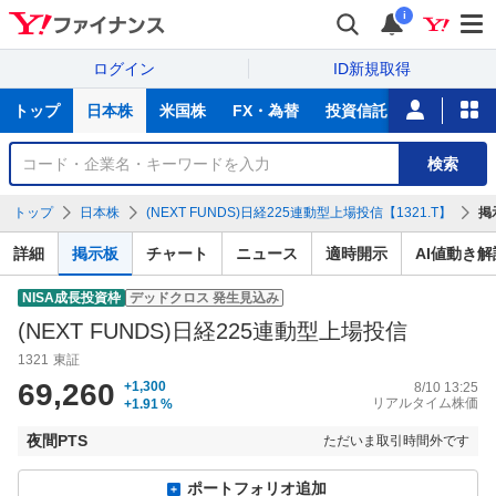
i
ログイン
ID新規取得
主
トップ
日本株
米国株
FX・為替
投資信託
ニュース
な
サ
銘
検索
ー
柄
ビ
を
トップ
日本株
(NEXT FUNDS)日経225連動型上場投信【1321.T】
掲
ス
検
索
詳細
掲示板
チャート
ニュース
適時開示
AI値動き解
NISA成長投資枠
デッドクロス
発生見込み
(NEXT FUNDS)日経225連動型上場投信
1321
東証
69,260
+1,300
8/10 13:25
リアルタイム株価
+1.91
%
夜間PTS
ただいま取引時間外です
ポートフォリオ追加