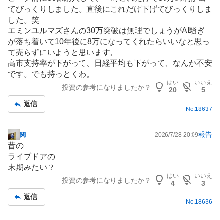
示
てびっくりしました。直後にこれだけ下げてびっくりしま
板
した。笑
記
エミンユルマズさんの30万突破は無理でしょうがAI騒ぎ
事
が落ち着いて10年後に8万になってくれたらいいなと思っ
て売らずにいようと思います。
高市支持率が下がって、日経平均も下がって、なんか不安
です。でも持っとくわ。
はい
いいえ
投資の参考になりましたか？
20
5
返信
No.
18637
報告
関
2026/7/28 20:09
掲
昔の
示
ライブドアの
板
末期みたい？
記
はい
いいえ
投資の参考になりましたか？
事
4
3
返信
No.
18636