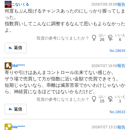
報告
こないくる
2026/7/28 16:08
掲
何度もぶん投げるチャンスあったのにしっかり握ってしま
示
った。
板
指数買いしてこんなに調整するなんて思いもよらなかった
記
よ。
事
はい
いいえ
投資の参考になりましたか？
26
6
返信
No.
18634
報告
394*****
2026/7/27 16:59
掲
寄りや引けはあんまコントロール出来てない感じか。
示
ザラ場で売買して方が指数に近い金額で売買できそう。
板
短期じゃないなら、乖離は滅茶苦茶でかいわけじゃないか
記
ら、神経質になるほどではないかもだけど。
事
はい
いいえ
投資の参考になりましたか？
15
1
返信
No.
18633
報告
04e*****
2026/7/27 13:11
掲