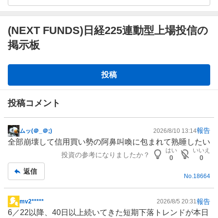
(NEXT FUNDS)日経225連動型上場投信の
掲示板
掲
投稿
示
板
投稿コメント
報告
ムッ(＠_＠;)
2026/8/10 13:14
掲
全部崩壊して信用買い勢の阿鼻叫喚に包まれて熟睡したい
示
はい
いいえ
投資の参考になりましたか？
板
0
0
記
返信
No.
18664
事
報告
mv2*****
2026/8/5 20:31
掲
6／22以降、40日以上続いてきた短期下落トレンドが本日
示