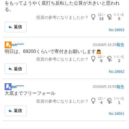
をもってようやく底打ち反転した公算が大きいと思われ
板
る。
記
はい
いいえ
投資の参考になりましたか？
事
18
5
返信
No.
18663
報告
tsh*****
2026/8/5 18:25
掲
明日は、69200くらいで寄付きお願いします🙇
示
はい
いいえ
投資の参考になりましたか？
板
8
2
記
返信
No.
18662
事
報告
ppt*****
2026/8/5 16:55
掲
大底までフリーフォール
示
はい
いいえ
投資の参考になりましたか？
板
4
1
記
返信
No.
18661
事