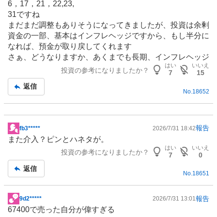
6，17，21，22,23,
31ですね
まだまだ調整もありそうになってきましたが、投資は余剰
資金の一部、基本はインフレヘッジですから、もし半分に
なれば、預金が取り戻してくれます
さぁ、どうなりますか、あくまでも長期、インフレヘッジ
はい
いいえ
投資の参考になりましたか？
7
15
返信
No.
18652
報告
fb3*****
2026/7/31 18:42
掲
また介入？ピンとハネタが。
示
はい
いいえ
投資の参考になりましたか？
板
7
0
記
返信
No.
18651
事
報告
9d2*****
2026/7/31 13:01
掲
67400で売った自分が偉すぎる
示