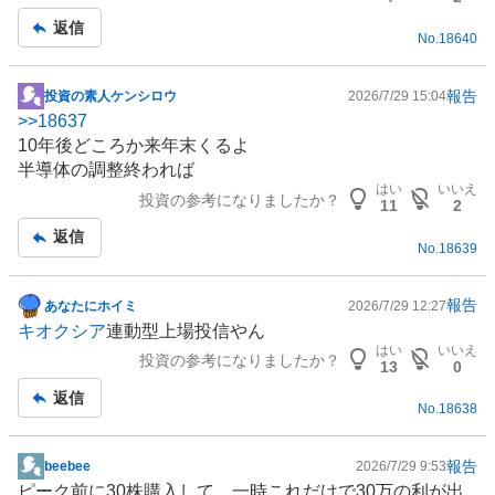
返信
No.
18640
報告
投資の素人ケンシロウ
2026/7/29 15:04
掲
>>
18637
示
10年後どころか来年末くるよ
板
半導体
の調整終われば
記
はい
いいえ
投資の参考になりましたか？
事
11
2
返信
No.
18639
報告
あなたにホイミ
2026/7/29 12:27
掲
キオクシア
連動型上場投信やん
示
はい
いいえ
投資の参考になりましたか？
板
13
0
記
返信
No.
18638
事
報告
beebee
2026/7/29 9:53
掲
ピーク前に30株購入して、一時これだけで30万の利が出