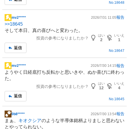
No.
18648
報告
mv2*****
2026/7/31 11:05
掲
>>
18645
示
そして本日、真の喜びへと変わった。
板
はい
いいえ
投資の参考になりましたか？
記
2
1
事
返信
No.
18647
報告
mv2*****
2026/7/30 14:15
掲
ようやく日経底打ち反転かと思いきや、ぬか喜びに終わっ
示
た。
板
はい
いいえ
投資の参考になりましたか？
記
12
4
事
返信
No.
18645
報告
0b8*****
2026/7/30 13:54
掲
まぁ、
キオクシア
のような
半導体
銘柄よりましと思わない
示
とやってられない。