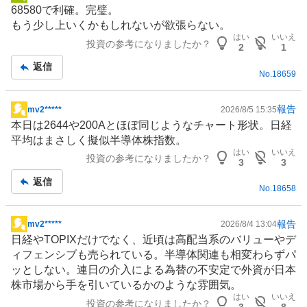
掲
68580で利確。完璧。
示
もう少し上いくかもしれないが欲張らない。
板
はい
いいえ
投資の参考になりましたか？
記
2
1
事
返信
No.
18659
報告
mv2*****
2026/8/5 15:35
掲
本日は2644や200Aとほぼ同じようなチャート形状。日経
示
平均はまさしく擬似半導体株指数。
板
はい
いいえ
投資の参考になりましたか？
記
3
3
事
返信
No.
18658
報告
mv2*****
2026/8/4 13:04
掲
日経やTOPIXだけでなく、近頃は高配当系のバリューや
デ
示
ィフェンシブ
も売られている。
半導体
関連も相変わらずパ
板
ッとしない。連日の介入による為替の不安定で外資が日本
記
株市場から手を引いているかのような雰囲気。
事
はい
いいえ
投資の参考になりましたか？