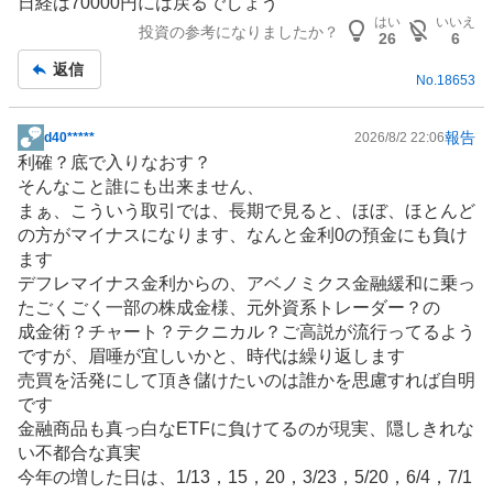
日経は70000円には戻るでしょう
示
はい
いいえ
投資の参考になりましたか？
板
26
6
記
返信
No.
18653
事
報告
d40*****
2026/8/2 22:06
掲
利確？底で入りなおす？
示
そんなこと誰にも出来ません、
板
まぁ、こういう取引では、長期で見ると、ほぼ、ほとんど
記
の方がマイナスになります、なんと金利0の預金にも負け
事
ます
デフレ
マイナス金利
からの、
アベノミクス
金融緩和に乗っ
たごくごく一部の株成金様、元外資系トレーダー？の
成金術？チャート？テクニカル？ご高説が流行ってるよう
ですが、眉唾が宜しいかと、時代は繰り返します
売買を活発にして頂き儲けたいのは誰かを思慮すれば自明
です
金融商品も真っ白なETFに負けてるのが現実、隠しきれな
い不都合な真実
今年の増した日は、1/13，15，20，3/23，5/20，6/4，7/1