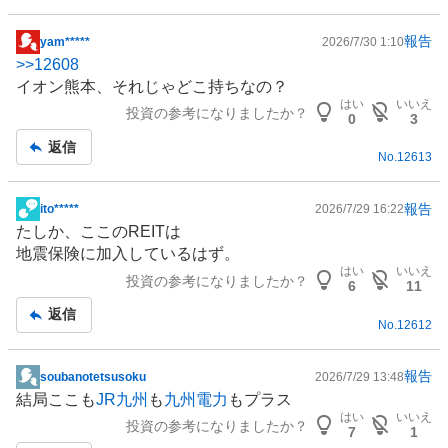
報告
yam*****
2026/7/30 1:10
掲
>>
12608
示
イオン熊本、それじゃどこ持ちなの？
板
はい
いいえ
投資の参考になりましたか？
記
0
3
事
返信
No.
12613
報告
ito*****
2026/7/29 16:22
掲
たしか、ここの
REIT
は
示
地震保険に加入しているはず。
板
はい
いいえ
投資の参考になりましたか？
記
6
11
事
返信
No.
12612
報告
soubanotetsusoku
2026/7/29 13:48
掲
結局ここも
JR九州
も
九州電力
もプラス
示
はい
いいえ
投資の参考になりましたか？
板
7
1