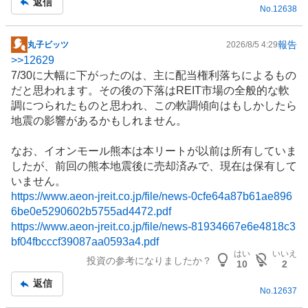
返信
No.
12638
い
た
い
報告
丸子ビッツ
2026/8/5 4:29
掲
0
>>
12629
示
%
7/30に大幅に下がったのは、主に配当権利落ちによるもの
板
、
だと思われます。その後の下落は
REIT
市場の全般的な軟
記
様
調につられたものと思われ、この軟調傾向はもしかしたら
事
子
地震の影響があるかもしれません。
見
0
なお、イオンモール熊本は本リートが以前は所有していま
%
したが、前回の熊本地震後に売却済みで、現在は保有して
、
いません。
売
https://www.aeon-jreit.co.jp/file/news-0cfe64a87b61ae896
り
6be0e5290602b5755ad4472.pdf
た
https://www.aeon-jreit.co.jp/file/news-81934667e6e4818c3
い
bf04fbcccf39087aa0593a4.pdf
0
はい
いいえ
投資の参考になりましたか？
10
2
%
返信
、
No.
12637
強