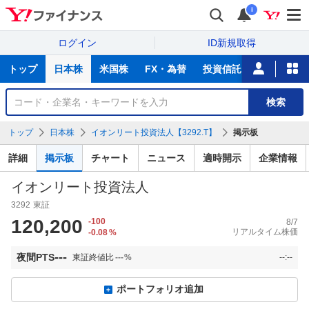
i
ログイン
ID新規取得
主
トップ
日本株
米国株
FX・為替
投資信託
ニュース
な
サ
銘
検索
ー
柄
ビ
を
トップ
日本株
イオンリート投資法人【3292.T】
掲示板
ス
検
索
詳細
掲示板
チャート
ニュース
適時開示
企業情報
イオンリート投資法人
3292
東証
120,200
-100
8/7
リアルタイム株価
-0.08
%
---
夜間PTS
東証終値比
---
%
--:--
ポートフォリオ追加