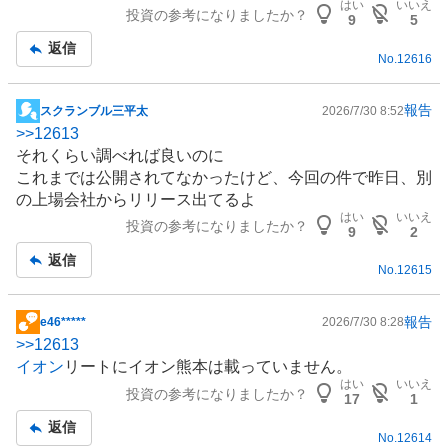
はい
いいえ
投資の参考になりましたか？
板
9
5
記
返信
No.
12616
事
報告
スクランブル三平太
2026/7/30 8:52
掲
>>
12613
示
それくらい調べれば良いのに
板
これまでは公開されてなかったけど、今回の件で昨日、別
記
の上場会社からリリース出てるよ
事
はい
いいえ
投資の参考になりましたか？
9
2
返信
No.
12615
報告
e46*****
2026/7/30 8:28
掲
>>
12613
示
イオン
リートにイオン熊本は載っていません。
板
はい
いいえ
投資の参考になりましたか？
記
17
1
事
返信
No.
12614