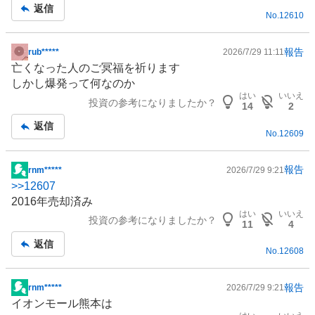
記
返信
No.
12610
事
報告
rub*****
2026/7/29 11:11
掲
亡くなった人のご冥福を祈ります
示
しかし爆発って何なのか
板
はい
いいえ
投資の参考になりましたか？
記
14
2
事
返信
No.
12609
報告
rnm*****
2026/7/29 9:21
掲
>>
12607
示
2016年売却済み
板
はい
いいえ
投資の参考になりましたか？
記
11
4
事
返信
No.
12608
報告
rnm*****
2026/7/29 9:21
掲
イオンモール熊本は
示