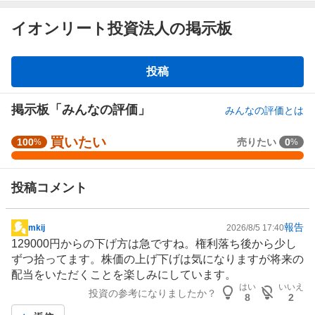
イオンリート投資法人の掲示板
掲
投稿
示
板
掲示板「みんなの評価」
みんなの評価とは
買いたい
強
100
売りたい
0
%
%
く
買
投稿コメント
い
た
い
報告
mkij
2026/8/5 17:40
掲
1
129000円からの下げ方は急ですね。権利落ち後から少し
示
0
ずつ拾ってます。株価の上げ下げは気になりますが将来の
板
0
配当をいただくことを楽しみにしています。
記
%
はい
いいえ
投資の参考になりましたか？
事
、
8
2
買