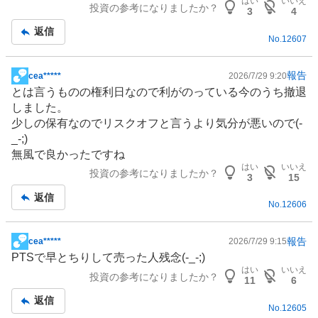
はい
いいえ
投資の参考になりましたか？
板
3
4
記
返信
No.
12607
事
報告
cea*****
2026/7/29 9:20
掲
とは言うものの権利日なので利がのっている今のうち撤退
示
しました。
板
少しの保有なのでリスクオフと言うより気分が悪いので(-
記
_-;)
事
無風で良かったですね
はい
いいえ
投資の参考になりましたか？
3
15
返信
No.
12606
報告
cea*****
2026/7/29 9:15
掲
PTSで早とちりして売った人残念(-_-;)
示
はい
いいえ
投資の参考になりましたか？
板
11
6
記
返信
No.
12605
事