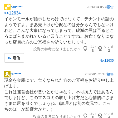
く
報告
nak*****
2026/8/4 0:27
売
掲
>>
12634
り
示
イオンモールが指示したわけではなくて、テナントの話の
た
板
ようですよ。まあ売上げが心配なのは分からんでもないけ
い
記
れど、こんな大事になってしまって、破滅の罠は至るとこ
0
事
ろにばらまかれていると云うことですね。お亡くなりにな
%
った店員の方のご冥福をお祈りいたします。
はい
いいえ
投資の参考になりましたか？
6
3
返信
No.
12635
報告
tar*****
2026/8/3 21:18
掲
現金を金庫にで、亡くなられた方のご冥福をお祈り申し上
示
げます。
板
これは運営会社が悪いとかじゃなく、不可抗力ではあるん
記
でしょけど、このマスコミの取り上げ方だと心情的にさま
事
ざまに尾を引くでしょうね。(論理とは別の次元で。こっ
ちのほーが影響大かと。）
はい
いいえ
投資の参考になりましたか？
5
4