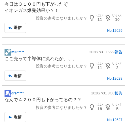
示
今日は３１００円も下がったぞ
板
イオンガス爆発効果か？！
記
はい
いいえ
投資の参考になりましたか？
事
11
10
返信
No.
12629
報告
miu*****
2026/7/31 16:29
掲
ここ売って
半導体
に流れたか、、、
示
はい
いいえ
投資の参考になりましたか？
板
11
2
記
返信
No.
12628
事
報告
dre*****
2026/7/31 8:00
掲
なんで４２００円も下がってるの？？
示
はい
いいえ
投資の参考になりましたか？
板
18
5
記
返信
No.
12627
事