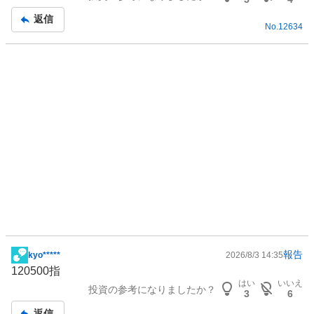
返信
No.
12634
報告
kyo*****
2026/8/3 14:35
掲
120500指
示
はい
いいえ
投資の参考になりましたか？
板
3
6
記
返信