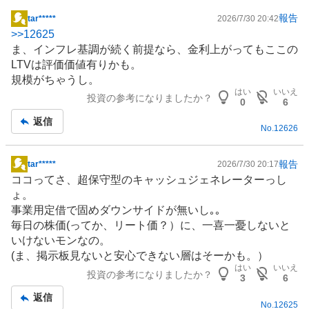
報告
tar*****
2026/7/30 20:42
掲
>>
12625
示
ま、インフレ基調が続く前提なら、金利上がってもここの
板
LTVは評価価値有りかも。
記
規模がちゃうし。
事
はい
いいえ
投資の参考になりましたか？
0
6
返信
No.
12626
報告
tar*****
2026/7/30 20:17
掲
ココってさ、超保守型のキャッシュジェネレーターっし
示
ょ。
板
事業用定借で固めダウンサイドが無いし｡｡
記
毎日の株価(ってか、リート価？）に、一喜一憂しないと
事
いけないモンなの。
(ま、掲示板見ないと安心できない層はそーかも。）
はい
いいえ
投資の参考になりましたか？
3
6
返信
No.
12625