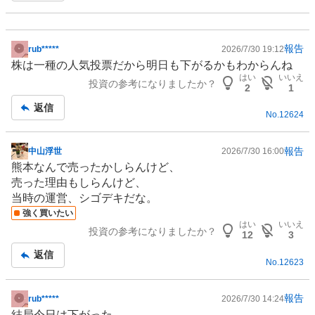
報告
rub*****
2026/7/30 19:12
掲
株は一種の人気投票だから明日も下がるかもわからんね
示
はい
いいえ
投資の参考になりましたか？
板
2
1
記
返信
No.
12624
事
報告
中山浮世
2026/7/30 16:00
掲
熊本なんで売ったかしらんけど、
示
売った理由もしらんけど、
板
当時の運営、シゴデキだな。
記
強く買いたい
事
はい
いいえ
投資の参考になりましたか？
12
3
返信
No.
12623
報告
rub*****
2026/7/30 14:24
掲
結局今日は下がった