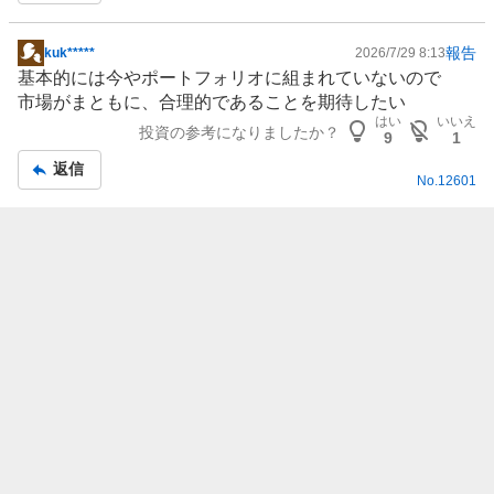
報告
kuk*****
2026/7/29 8:13
掲
基本的には今やポートフォリオに組まれていないので
示
市場がまともに、合理的であることを期待したい
板
はい
いいえ
投資の参考になりましたか？
記
9
1
事
返信
No.
12601
報告
yuk0509
2026/7/29 7:36
掲
2018売却済み だから
示
それに イオンモールの管理は
板
イオン
の子会社
記
ここには基本的に責任ない
事
一応 下がるんだろうけど
はい
いいえ
投資の参考になりましたか？
7
4
返信
No.
12600