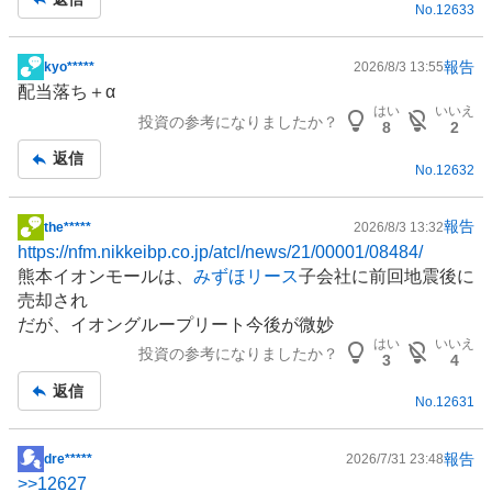
No.
12633
事
報告
kyo*****
2026/8/3 13:55
掲
配当落ち＋α
示
はい
いいえ
投資の参考になりましたか？
板
8
2
記
返信
No.
12632
事
報告
the*****
2026/8/3 13:32
掲
https://nfm.nikkeibp.co.jp/atcl/news/21/00001/08484/
示
熊本イオンモールは、
みずほリース
子会社に前回地震後に
板
売却され
記
だが、イオングループリート今後が微妙
事
はい
いいえ
投資の参考になりましたか？
3
4
返信
No.
12631
報告
dre*****
2026/7/31 23:48
掲
>>
12627