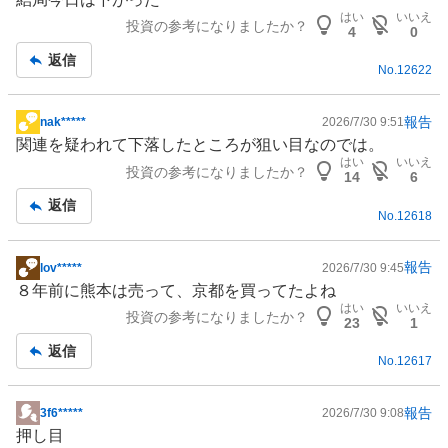
示
はい
いいえ
投資の参考になりましたか？
板
4
0
記
返信
No.
12622
事
報告
nak*****
2026/7/30 9:51
掲
関連を疑われて下落したところが狙い目なのでは。
示
はい
いいえ
投資の参考になりましたか？
板
14
6
記
返信
No.
12618
事
報告
lov*****
2026/7/30 9:45
掲
８年前に熊本は売って、京都を買ってたよね
示
はい
いいえ
投資の参考になりましたか？
板
23
1
記
返信
No.
12617
事
報告
3f6*****
2026/7/30 9:08
掲
押し目
示