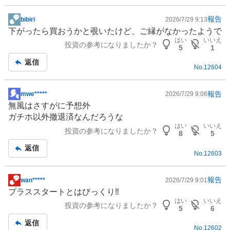
報告
bibiri
2026/7/29 9:13
掲
下がったら買おうかと覗いたけど、ご縁がなかったようで
示
はい
いいえ
投資の参考になりましたか？
板
5
1
記
返信
No.
12604
事
報告
mwe*****
2026/7/29 9:06
掲
無風はさすがに予想外
示
ガチホ以外撤退済なんだろうな
板
はい
いいえ
投資の参考になりましたか？
記
8
5
事
返信
No.
12603
報告
wan*****
2026/7/29 9:01
掲
プラススタートとはびっくり‼️
示
はい
いいえ
投資の参考になりましたか？
板
5
6
記
返信
No.
12602
事