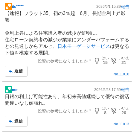
報告
its*****
2026/6/1 15:39
掲
【速報】フラット35、初の3％超 6月、長期金利上昇影
示
響
板
記
金利上昇による住宅購入者の減少が鮮明に。
事
住宅ローン契約者の減少が業績にアンダーパフォームする
との見通しからアルヒ、
日本モーゲージサービス
は更なる
下値を模索する展開。
はい
いいえ
投資の参考になりましたか？
15
21
返信
No.
11016
報告
mm
2026/5/28 17:59
掲
日銀の利上げ可能性あり、年初来高値継続して優待の復活
示
間違いなし頑張れ。
板
はい
いいえ
投資の参考になりましたか？
記
8
26
事
返信
No.
11013