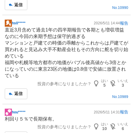
返信
No.
10990
報告
hs0*****
2026/5/11 14:44
掲
直近3月含めて過去1年の四半期報告で各期とも増収増益
示
なのに今回の来期予想は保守的過ぎる
板
マンション
と戸建ての時価の乖離からこれからは戸建てが
記
買われると見込み大手不動産会社もその方向に舵を切り始
事
めている
福岡や札幌等地方都市の地価がバブル後高値から3倍とか
になっていのに東京23区の地価は0.8倍で安値に放置され
ている
はい
いいえ
投資の参考になりましたか？
5
3
返信
No.
10989
報告
hou*****
2026/5/11 14:31
掲
利回り５％で長期保有。
示
はい
いいえ
投資の参考になりましたか？
板
10
6