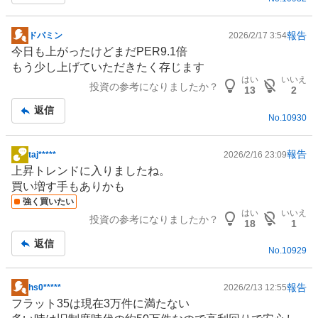
報告
ドパミン
2026/2/17 3:54
掲
今日も上がったけどまだPER9.1倍
示
もう少し上げていただきたく存じます
板
はい
いいえ
投資の参考になりましたか？
記
13
2
事
返信
No.
10930
報告
taj*****
2026/2/16 23:09
掲
上昇トレンドに入りましたね。
示
買い増す手もありかも
板
強く買いたい
記
はい
いいえ
投資の参考になりましたか？
事
18
1
返信
No.
10929
報告
hs0*****
2026/2/13 12:55
掲
フラット35は現在3万件に満たない
示