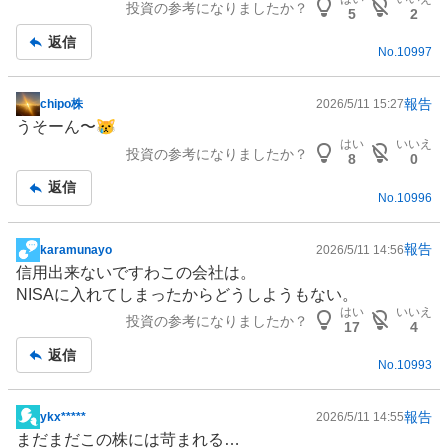
投資の参考になりましたか？
記
5
2
事
返信
No.
10997
報告
chipo株
2026/5/11 15:27
掲
うそーん〜😿
示
はい
いいえ
投資の参考になりましたか？
板
8
0
記
返信
No.
10996
事
報告
karamunayo
2026/5/11 14:56
掲
信用出来ないですわこの会社は。
示
NISA
に入れてしまったからどうしようもない。
板
はい
いいえ
投資の参考になりましたか？
記
17
4
事
返信
No.
10993
報告
ykx*****
2026/5/11 14:55
掲
まだまだこの株には苛まれる…