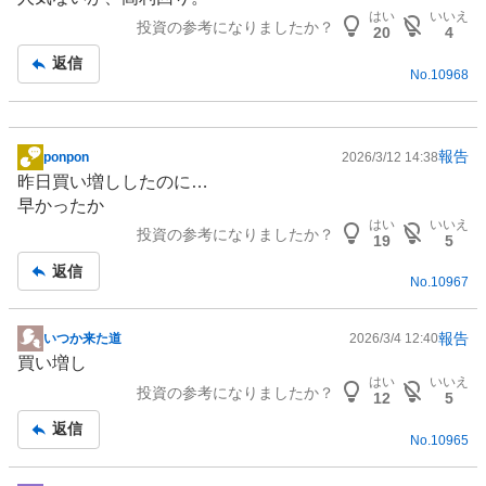
示
はい
いいえ
投資の参考になりましたか？
板
20
4
記
返信
No.
10968
事
報告
ponpon
2026/3/12 14:38
掲
昨日買い増ししたのに…
示
早かったか
板
はい
いいえ
投資の参考になりましたか？
記
19
5
事
返信
No.
10967
報告
いつか来た道
2026/3/4 12:40
掲
買い増し
示
はい
いいえ
投資の参考になりましたか？
板
12
5
記
返信
No.
10965
事