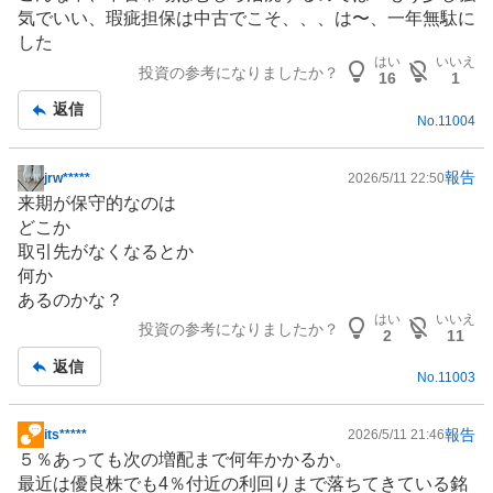
事
気でいい、瑕疵担保は中古でこそ、、、は〜、一年無駄に
した
はい
いいえ
投資の参考になりましたか？
16
1
返信
No.
11004
報告
jrw*****
2026/5/11 22:50
掲
来期が保守的なのは
示
どこか
板
取引先がなくなるとか
記
何か
事
あるのかな？
はい
いいえ
投資の参考になりましたか？
2
11
返信
No.
11003
報告
its*****
2026/5/11 21:46
掲
５％あっても次の増配まで何年かかるか。
示
最近は優良株でも4％付近の利回りまで落ちてきている銘