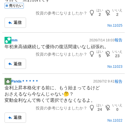
示
売りたい
板
はい
いいえ
投資の参考になりましたか？
記
2
2
事
返信
No.
11025
報告
mm
2026/7/14 18:03
掲
年初来高値継続して優待の復活間違いなし頑張れ。
示
はい
いいえ
投資の参考になりましたか？
板
5
23
記
返信
No.
11023
事
報告
Panda＊＊＊＊＊
2026/7/2 9:41
掲
金利上昇本格化する前に、もう始まってるけど
示
おさえるなら今なんじゃない🤔？
板
変動金利なんて怖くて選択できなくなるよ。
記
はい
いいえ
投資の参考になりましたか？
事
24
0
返信
No.
11022