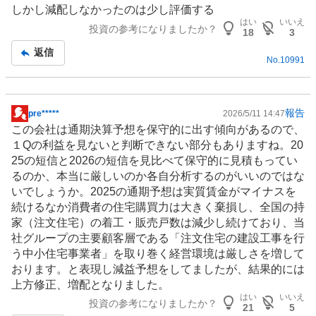
示
しかし減配しなかったのは少し評価する
板
はい
いいえ
投資の参考になりましたか？
記
18
3
事
返信
No.
10991
報告
pre*****
2026/5/11 14:47
掲
この会社は通期決算予想を保守的に出す傾向があるので、
示
１Qの利益を見ないと判断できない部分もありますね。20
板
25の短信と2026の短信を見比べて保守的に見積もってい
記
るのか、本当に厳しいのか各自分析するのがいいのではな
事
いでしょうか。2025の通期予想は実質賃金がマイナスを
続けるなか消費者の住宅購買力は大きく棄損し、全国の持
家（
注文住宅
）の着工・販売戸数は減少し続けており、当
社グループの主要顧客層である「注文住宅の建設工事を行
う中小住宅事業者」を取り巻く経営環境は厳しさを増して
おります。と表現し減益予想をしてましたが、結果的には
上方修正、増配となりました。
はい
いいえ
投資の参考になりましたか？
21
5