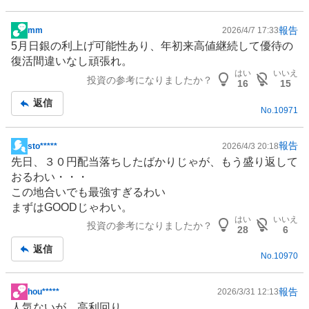
報告
mm
2026/4/7 17:33
掲
5月日銀の利上げ可能性あり、年初来高値継続して優待の
示
復活間違いなし頑張れ。
板
はい
いいえ
投資の参考になりましたか？
記
16
15
事
返信
No.
10971
報告
sto*****
2026/4/3 20:18
掲
先日、３０円配当落ちしたばかりじゃが、もう盛り返して
示
おるわい・・・
板
この地合いでも最強すぎるわい
記
まずはGOODじゃわい。
事
はい
いいえ
投資の参考になりましたか？
28
6
返信
No.
10970
報告
hou*****
2026/3/31 12:13
掲
人気ないが、高利回り。