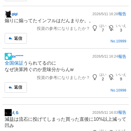
報告
gigi
2026/5/11 16:28
掲
煽りに煽ってたインフルはだんまりか。。
示
はい
いいえ
投資の参考になりましたか？
板
7
3
記
返信
No.
10999
事
報告
jor*****
2026/5/11 16:24
掲
全国保証
うられてるのに
示
なぜ決算跨ぐのか意味分からんw
板
はい
いいえ
投資の参考になりましたか？
記
2
9
事
返信
No.
10998
報告
える
2026/5/11 16:03
掲
減益は流石に投げてしまった買った直後に10%以上減って
示
凹み
板
はい
いいえ