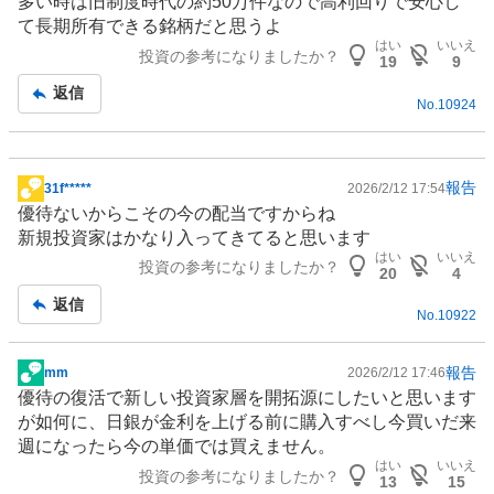
多い時は旧制度時代の約50万件なので高利回りで安心し
板
て長期所有できる銘柄だと思うよ
記
はい
いいえ
投資の参考になりましたか？
事
19
9
返信
No.
10924
報告
31f*****
2026/2/12 17:54
掲
優待ないからこその今の配当ですからね
示
新規投資家はかなり入ってきてると思います
板
はい
いいえ
投資の参考になりましたか？
記
20
4
事
返信
No.
10922
報告
mm
2026/2/12 17:46
掲
優待の復活で新しい投資家層を開拓源にしたいと思います
示
が如何に、日銀が金利を上げる前に購入すべし今買いだ来
板
週になったら今の単価では買えません。
記
はい
いいえ
投資の参考になりましたか？
事
13
15