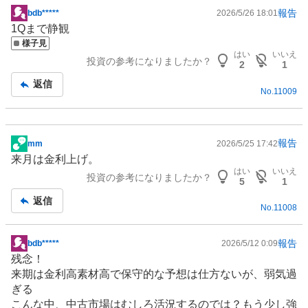
報告
bdb*****
2026/5/26 18:01
掲
1Qまで静観
示
様子見
板
はい
いいえ
投資の参考になりましたか？
記
2
1
事
返信
No.
11009
報告
mm
2026/5/25 17:42
掲
来月は金利上げ。
示
はい
いいえ
投資の参考になりましたか？
板
5
1
記
返信
No.
11008
事
報告
bdb*****
2026/5/12 0:09
掲
残念！
示
来期は金利高素材高で保守的な予想は仕方ないが、弱気過
板
ぎる
記
こんな中、中古市場はむしろ活況するのでは？もう少し強