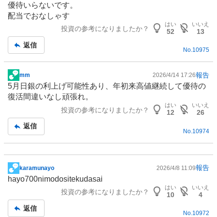
優待いらないです。
板
配当でおなしゃす
記
はい
いいえ
投資の参考になりましたか？
事
52
13
返信
No.
10975
報告
mm
2026/4/14 17:26
掲
5月日銀の利上げ可能性あり、年初来高値継続して優待の
示
復活間違いなし頑張れ。
板
はい
いいえ
投資の参考になりましたか？
記
12
26
事
返信
No.
10974
報告
karamunayo
2026/4/8 11:09
掲
hayo700nimodositekudasai
示
はい
いいえ
投資の参考になりましたか？
板
10
4
記
返信
No.
10972
事