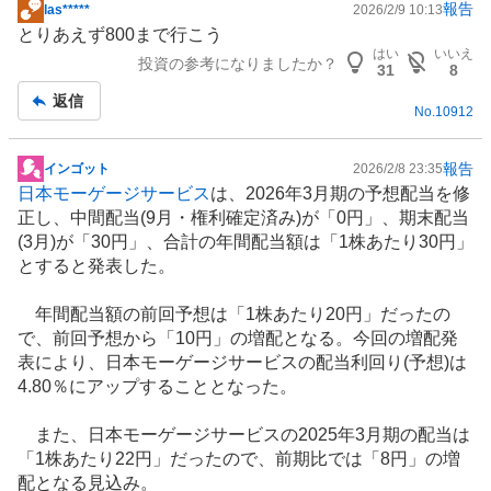
報告
las*****
2026/2/9 10:13
掲
とりあえず800まで行こう
示
はい
いいえ
投資の参考になりましたか？
板
31
8
記
返信
No.
10912
事
報告
インゴット
2026/2/8 23:35
掲
日本モーゲージサービス
は、2026年3月期の予想配当を修
示
正し、中間配当(9月・権利確定済み)が「0円」、期末配当
板
(3月)が「30円」、合計の年間配当額は「1株あたり30円」
記
とすると発表した。
事
年間配当額の前回予想は「1株あたり20円」だったの
で、前回予想から「10円」の増配となる。今回の増配発
表により、日本モーゲージサービスの配当利回り(予想)は
4.80％にアップすることとなった。
また、日本モーゲージサービスの2025年3月期の配当は
「1株あたり22円」だったので、前期比では「8円」の増
配となる見込み。