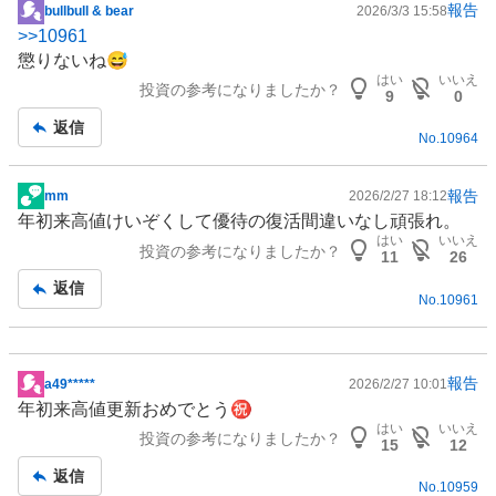
報告
bullbull & bear
2026/3/3 15:58
掲
>>
10961
示
懲りないね😅
板
はい
いいえ
投資の参考になりましたか？
記
9
0
事
返信
No.
10964
報告
mm
2026/2/27 18:12
掲
年初来高値けいぞくして優待の復活間違いなし頑張れ。
示
はい
いいえ
投資の参考になりましたか？
板
11
26
記
返信
No.
10961
事
報告
a49*****
2026/2/27 10:01
掲
年初来高値更新おめでとう㊗️
示
はい
いいえ
投資の参考になりましたか？
板
15
12
記
返信
No.
10959
事