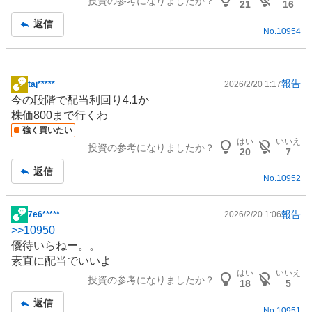
投資の参考になりましたか？
記
21
16
事
返信
No.
10954
報告
taj*****
2026/2/20 1:17
掲
今の段階で配当利回り4.1か
示
株価800まで行くわ
板
強く買いたい
記
はい
いいえ
投資の参考になりましたか？
事
20
7
返信
No.
10952
報告
7e6*****
2026/2/20 1:06
掲
>>
10950
示
優待いらねー。。
板
素直に配当でいいよ
記
はい
いいえ
投資の参考になりましたか？
事
18
5
返信
No.
10951