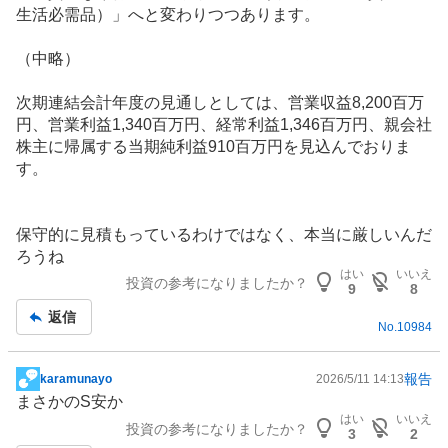
生活必需品）」へと変わりつつあります。
（中略）
次期連結会計年度の見通しとしては、営業収益8,200百万
円、営業利益1,340百万円、経常利益1,346百万円、親会社
株主に帰属する当期純利益910百万円を見込んでおりま
す。
保守的に見積もっているわけではなく、本当に厳しいんだ
ろうね
はい
いいえ
投資の参考になりましたか？
9
8
返信
No.
10984
報告
karamunayo
2026/5/11 14:13
掲
まさかのS安か
示
はい
いいえ
投資の参考になりましたか？
板
3
2