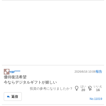
報告
vgp*****
2026/6/16 10:06
掲
優待復活希望
示
今ならデジタルギフトが嬉しい
板
はい
いいえ
投資の参考になりましたか？
記
20
16
事
返信
No.
11019