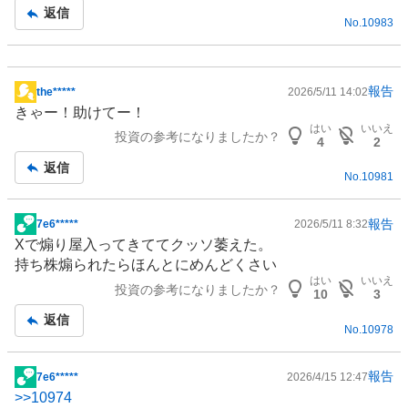
記
返信
No.
10983
事
報告
the*****
2026/5/11 14:02
掲
きゃー！助けてー！
示
はい
いいえ
投資の参考になりましたか？
板
4
2
記
返信
No.
10981
事
報告
7e6*****
2026/5/11 8:32
掲
Xで煽り屋入ってきててクッソ萎えた。
示
持ち株煽られたらほんとにめんどくさい
板
はい
いいえ
投資の参考になりましたか？
記
10
3
事
返信
No.
10978
報告
7e6*****
2026/4/15 12:47
掲
>>
10974
示