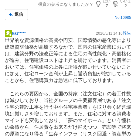
はい
いいえ
投資の参考になりましたか？
板
7
2
記
返信
No.
10985
事
報告
kaz*****
2026/5/11 14:16
掲
世界的な資源価格の高騰や円安、国際情勢の悪化等により
示
建築資材価格が高騰するなかで、国内の住宅産業において
板
は、建築分野の法改正等による
住宅
の高性能化・高価格化
記
が進み、住宅建設コストは上昇を続けています。消費者に
事
おいては、住宅価格の上昇に所得が追い付いていないこと
に加え、住宅ローン金利が上昇し返済負担が増加している
ことから、住宅購買力は急速に低下しております。
これらの要因から、全国の持家（
注文住宅
）の着工件数
は減少しており、当社グループの主要顧客層である「注文
住宅の建設工事を行う中小住宅事業者」を取り巻く経営環
境は厳しさを増しております。また、住宅に対する消費者
マインドも変化しており、「夢のマイホーム」という憧れ
の象徴から、住居費を出来るだけ抑えつつ、売却等で将来
の原資になり得る「生存
インフラ
（リスク回避・資産型の