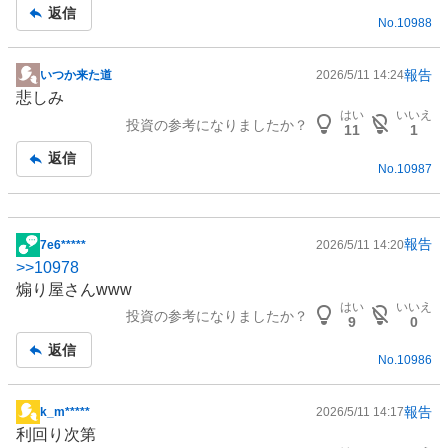
記
返信
No.
10988
事
報告
いつか来た道
2026/5/11 14:24
掲
悲しみ
示
はい
いいえ
投資の参考になりましたか？
板
11
1
記
返信
No.
10987
事
報告
7e6*****
2026/5/11 14:20
掲
>>
10978
示
煽り屋さんwww
板
はい
いいえ
投資の参考になりましたか？
記
9
0
事
返信
No.
10986
報告
k_m*****
2026/5/11 14:17
掲
利回り次第
示