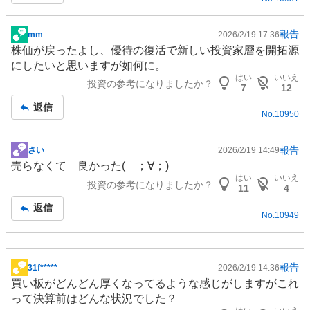
報告
mm
2026/2/19 17:36
掲
株価が戻ったよし、優待の復活で新しい投資家層を開拓源
示
にしたいと思いますが如何に。
板
はい
いいえ
投資の参考になりましたか？
記
7
12
事
返信
No.
10950
報告
さい
2026/2/19 14:49
掲
売らなくて 良かった( ；∀；)
示
はい
いいえ
投資の参考になりましたか？
板
11
4
記
返信
No.
10949
事
報告
31f*****
2026/2/19 14:36
掲
買い板がどんどん厚くなってるような感じがしますがこれ
示
って決算前はどんな状況でした？
板