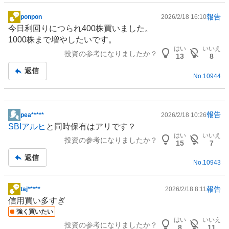
報告
ponpon
2026/2/18 16:10
掲
今日利回りにつられ400株買いました。
示
1000株まで増やしたいです。
板
はい
いいえ
投資の参考になりましたか？
記
13
8
事
返信
No.
10944
報告
pea*****
2026/2/18 10:26
掲
SBIアルヒ
と同時保有はアリです？
示
はい
いいえ
投資の参考になりましたか？
板
15
7
記
返信
No.
10943
事
報告
taj*****
2026/2/18 8:11
掲
信用買い多すぎ
示
強く買いたい
板
はい
いいえ
投資の参考になりましたか？
記
8
11