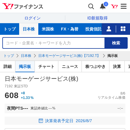
i
ログイン
ID新規取得
主
トップ
日本株
米国株
FX・為替
投資信託
ニュース
な
サ
銘
検索
ー
柄
ビ
を
トップ
日本株
日本モーゲージサービス(株)【7192.T】
掲示板
ス
検
索
詳細
掲示板
チャート
ニュース
株つぶやき
決算
日本モーゲージサービス(株)
7192
東証STD
608
+8
8/6
リアルタイム株価
+1.33
%
---
夜間PTS
東証終値比
---
%
--:--
決算発表予定日
2026/8/7