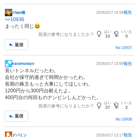
報告
chipo株
2026/2/17 15:58
掲
>>
10936
示
まったく同じ😆
板
はい
いいえ
投資の参考になりましたか？
記
10
0
事
返信
No.
10937
報告
karamunayo
2026/2/17 15:00
掲
長い
トンネル
だったわ。
示
会社が保守的過ぎて時間かかったわ。
板
長期の株主もっと大事にしてほしいわ。
記
1200円から300円台耐えたよ。
事
400円台の何回ものナンピンしんどかった。
はい
いいえ
投資の参考になりましたか？
37
2
返信
No.
10936
報告
ドパミン
2026/2/17 13:17