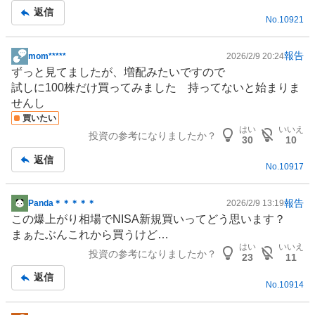
返信
No.
10921
報告
mom*****
2026/2/9 20:24
掲
ずっと見てましたが、増配みたいですので
示
試しに100株だけ買ってみました 持ってないと始まりま
板
せんし
記
買いたい
事
はい
いいえ
投資の参考になりましたか？
30
10
返信
No.
10917
報告
Panda＊＊＊＊＊
2026/2/9 13:19
掲
この爆上がり相場で
NISA
新規買いってどう思います？
示
まぁたぶんこれから買うけど…
板
はい
いいえ
投資の参考になりましたか？
記
23
11
事
返信
No.
10914