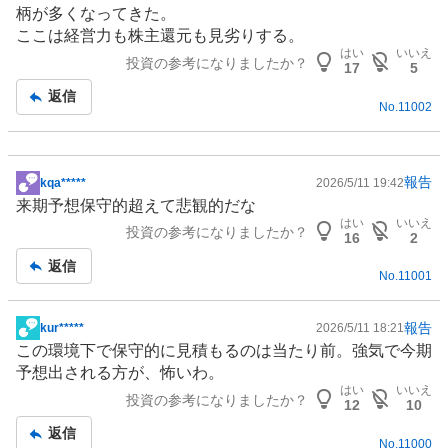
板
柄が多くなってきた。
記
ここは経営力も株主還元も見劣りする。
事
はい
いいえ
投資の参考になりましたか？
17
5
返信
No.
11002
報告
kqa*****
2026/5/11 19:42
掲
来期予想保守的超えて悲観的だな
示
はい
いいえ
投資の参考になりましたか？
板
16
2
記
返信
No.
11001
事
報告
kur*****
2026/5/11 18:21
掲
この
環境
下で保守的に見積もるのは当たり前。強気で今期
示
予想出される方が、怖いわ。
板
はい
いいえ
投資の参考になりましたか？
記
12
10
事
返信
No.
11000