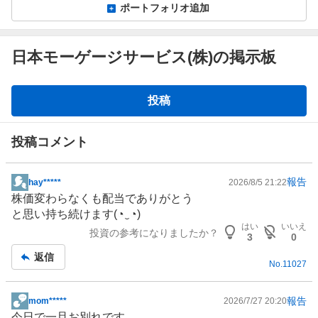
ポートフォリオ追加
日本モーゲージサービス(株)の掲示板
掲
投稿
示
板
投稿コメント
報告
hay*****
2026/8/5 21:22
掲
株価変わらなくも配当でありがとう
示
と思い持ち続けます(⁠◔⁠‿⁠◔⁠)
板
はい
いいえ
投資の参考になりましたか？
記
3
0
事
返信
No.
11027
報告
mom*****
2026/7/27 20:20
掲
今日で一旦お別れです