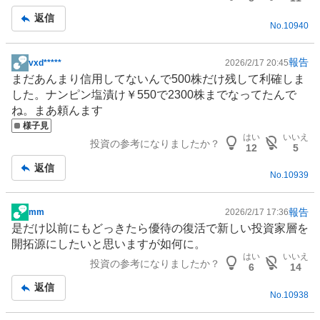
事
返信
No.
10940
報告
vxd*****
2026/2/17 20:45
掲
まだあんまり信用してないんで500株だけ残して利確しま
示
した。ナンピン塩漬け￥550で2300株までなってたんで
板
ね。まあ頼んます
記
様子見
事
はい
いいえ
投資の参考になりましたか？
12
5
返信
No.
10939
報告
mm
2026/2/17 17:36
掲
是だけ以前にもどっきたら優待の復活で新しい投資家層を
示
開拓源にしたいと思いますが如何に。
板
はい
いいえ
投資の参考になりましたか？
記
6
14
事
返信
No.
10938