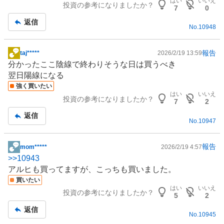
はい
いいえ
投資の参考になりましたか？
記
7
0
事
返信
No.
10948
報告
taj*****
2026/2/19 13:59
掲
分かったここ陰線で終わりそうな日は買うべき
示
翌日陽線になる
板
強く買いたい
記
はい
いいえ
投資の参考になりましたか？
事
7
2
返信
No.
10947
報告
mom*****
2026/2/19 4:57
掲
>>
10943
示
アルヒも買ってますが、こっちも買いました。
板
買いたい
記
はい
いいえ
投資の参考になりましたか？
事
5
2
返信
No.
10945