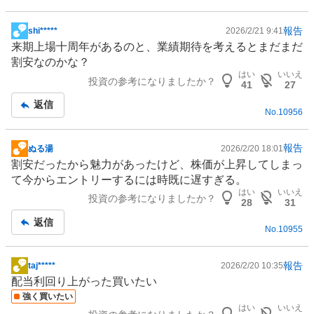
報告
shi*****
2026/2/21 9:41
掲
来期上場十周年があるのと、業績期待を考えるとまだまだ
示
割安なのかな？
板
はい
いいえ
投資の参考になりましたか？
記
41
27
事
返信
No.
10956
報告
ぬる湯
2026/2/20 18:01
掲
割安だったから魅力があったけど、株価が上昇してしまっ
示
て今からエントリーするには時既に遅すぎる。
板
はい
いいえ
投資の参考になりましたか？
記
28
31
事
返信
No.
10955
報告
taj*****
2026/2/20 10:35
掲
配当利回り上がった買いたい
示
強く買いたい
板
はい
いいえ