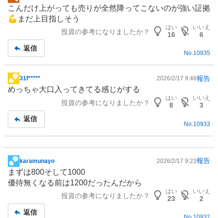
掲
こんだけ上がっても売りが全然降ってこないのが強い証拠
示
💪まだ上目指しそう
板
はい
いいえ
投資の参考になりましたか？
記
16
6
事
返信
No.
10935
報告
31f*****
2026/2/17 9:46
掲
めっちゃ大口入ってきてる感じがする
示
はい
いいえ
投資の参考になりましたか？
板
8
3
記
返信
No.
10933
事
報告
karamunayo
2026/2/17 9:23
掲
まずは800そして1000
示
優待無くなる前は1200だったんだから
板
はい
いいえ
投資の参考になりましたか？
記
23
2
事
返信
No.
10932