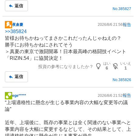
返信
No.
385827
報告
夜倉慶
2026/8/6 21:56
掲
>>
385824
示
皆様お待ちかねってまさかこれだったんじゃねえの？
板
勝手にお待ちかねにされてそう
記
＞真夏の東京で激闘開幕！日本最高峰の格闘技
イベント
事
「RIZIN.54」に協賛決定！
はい
いいえ
投資の参考になりましたか？
6
1
返信
No.
385826
報告
ege*****
2026/8/6 21:52
掲
“上場適格性に懸念が生じる事業内容の大幅な変更等の議
示
論”
板
記
近年、上場後に、既存の事業とは全く関連のない事業へと
事
事業内容を大幅に変更するなどして、その結果として、上
場適格性自体に懸念が生じる事案が発生