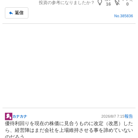
投資の参考になりましたか？
16
0
返信
No.
385836
報告
カナカナ
2026/8/7 7:15
掲
優待利回りを現在の株価に見合うものに改定（改悪）した
示
ら、経営陣はまだ会社を上場維持させる事を諦めていない
板
のだろう