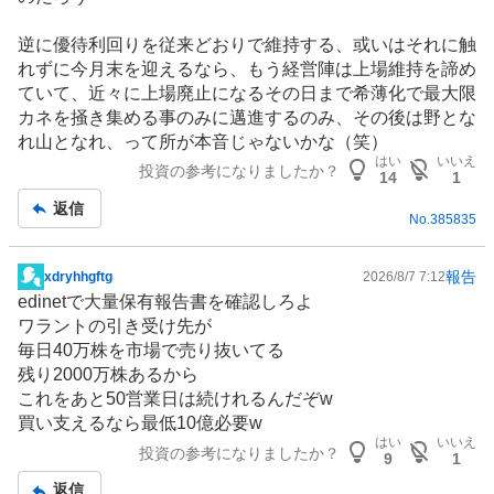
記
事
逆に優待利回りを従来どおりで維持する、或いはそれに触
れずに今月末を迎えるなら、もう経営陣は上場維持を諦め
ていて、近々に上場廃止になるその日まで希薄化で最大限
カネを掻き集める事のみに邁進するのみ、その後は野とな
れ山となれ、って所が本音じゃないかな（笑）
はい
いいえ
投資の参考になりましたか？
14
1
返信
No.
385835
報告
xdryhhgftg
2026/8/7 7:12
掲
edinetで大量保有報告書を確認しろよ
示
ワラントの引き受け先が
板
毎日40万株を市場で売り抜いてる
記
残り2000万株あるから
事
これをあと50営業日は続けれるんだぞw
買い支えるなら最低10億必要w
はい
いいえ
投資の参考になりましたか？
9
1
返信