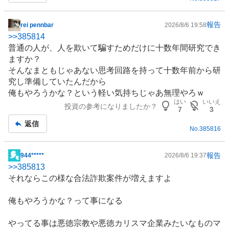
報告
rei pennbar
2026/8/6 19:58
掲
>>
385814
示
普通の人が、人を欺いて騙すためだけに十数年間研究でき
板
ますか？
記
そんなまともじゃあない思考回路を持って十数年前から研
事
究し準備していたんだから
俺もやろうかな？という軽い気持ちじゃあ無理やろｗ
はい
いいえ
投資の参考になりましたか？
7
3
返信
No.
385816
報告
944*****
2026/8/6 19:37
掲
>>
385813
示
それならこの様な合法詐欺案件が増えますよ
板
記
俺もやろうかな？って事になる
事
やってる事は悪徳宗教や悪徳カリスマ企業みたいなものマ