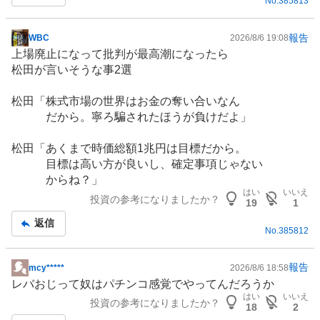
No.
385813
報告
WBC
2026/8/6 19:08
掲
上場廃止になって批判が最高潮になったら
示
松田が言いそうな事2選
板
記
松田「
株式市場
の世界はお金の奪い合いなん
事
だから。寧ろ騙されたほうが負けだよ」
松田「あくまで時価総額1兆円は目標だから。
目標は高い方が良いし、確定事項じゃない
からね？」
はい
いいえ
投資の参考になりましたか？
19
1
返信
No.
385812
報告
mcy*****
2026/8/6 18:58
掲
レバおじって奴はパチンコ感覚でやってんだろうか
示
はい
いいえ
投資の参考になりましたか？
板
18
2