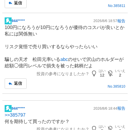
記
返信
No.
385811
事
報告
944*****
2026/8/6 18:57
掲
100円になろうが10円になろうが優待のコスパが良いとか
示
私には関係無い
板
記
リスク覚悟で売り買いするならやったらいい
事
騙しの天才 松田元率いる
abc
のせいで沢山のホルダーが
総額◯億円レベルで損失を被った銘柄だよ
はい
いいえ
投資の参考になりましたか？
12
2
返信
No.
385810
報告
944*****
2026/8/6 18:44
掲
>>
385797
示
何を期待して買ったのですか？
板
はい
いいえ
投資の参考になりましたか？