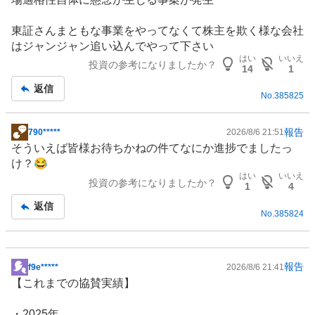
東証さんまともな事業をやってなくて株主を欺く様な会社
はジャンジャン追い込んでやって下さい
はい
いいえ
投資の参考になりましたか？
14
1
返信
No.
385825
報告
790*****
2026/8/6 21:51
掲
そういえば皆様お待ちかねの件てなにか進捗でましたっ
示
け？😂
板
はい
いいえ
投資の参考になりましたか？
記
1
4
事
返信
No.
385824
報告
f9e*****
2026/8/6 21:41
掲
【これまでの協賛実績】
示
板
・2025年