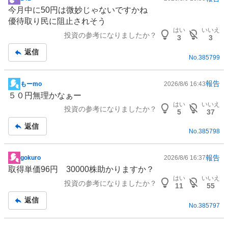
掲
今月中に50円は微妙じゃないですかね
示
優待取り民に阻止されそう
板
はい
いいえ
投資の参考になりましたか？
記
3
3
事
返信
No.
385799
報告
もーmo
2026/8/6 16:43
掲
５０円無理かなぁー
示
はい
いいえ
投資の参考になりましたか？
板
5
37
記
返信
No.
385798
事
報告
gokuro
2026/8/6 16:37
掲
取得単価96円 30000株助かりますか？
示
はい
いいえ
投資の参考になりましたか？
板
11
55
記
返信
No.
385797
事