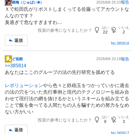
報告
樹梅（じゅばい❀）
2026/8/6 20:23
掲
Ｘで松田氏がリポストしまくってる佐藤ってアカウントな
示
んなのです？
板
臭過ぎて危なすぎますわ…
記
はい
いいえ
投資の参考になりましたか？
事
22
2
返信
No.
385818
報告
ど低能
2026/8/6 20:19
掲
>>
385814
示
あなたはここのグループの法の先行研究を舐めてる
板
記
レボリューション
やら色々と鉄砲玉をつかっていかに過去
事
の法の穴をついた先行事例と現代のテクノロジーを組み合
わせて現行法の網を抜けるかというスキームを組み立てる
ことで飯を食べてる人間たちの人を騙すための努力をなめ
ない方がいい
はい
いいえ
投資の参考になりましたか？
8
3
返信
No.
385817