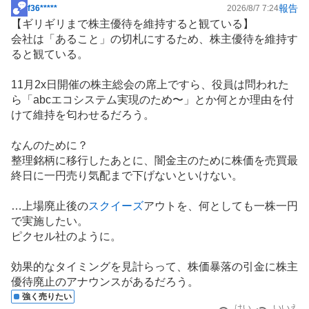
た
報告
f36*****
2026/8/7 7:24
掲
い
【ギリギリまで
株主優待
を維持すると観ている】
示
0
会社は「あること」の切札にするため、株主優待を維持す
板
%
ると観ている。
記
、
事
強
11月2x日開催の株主総会の席上ですら、役員は問われた
く
ら「abcエコシステム実現のため〜」とか何とか理由を付
売
けて維持を匂わせるだろう。
り
た
なんのために？
い
整理銘柄に移行したあとに、闇金主のために株価を売買最
3
終日に一円売り気配まで下げないといけない。
3
.
…上場廃止後の
スクイーズ
アウトを、何としても一株一円
3
で実施したい。
3
ピクセル社のように。
%
効果的なタイミングを見計らって、株価暴落の引金に株主
優待廃止のアナウンスがあるだろう。
強く売りたい
はい
いいえ