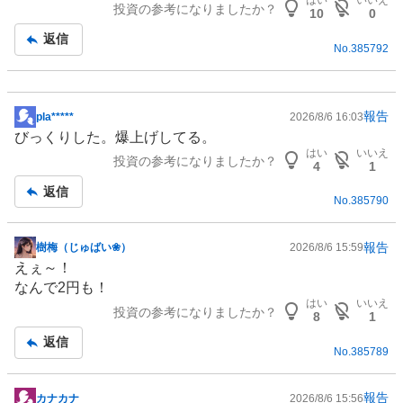
はい
いいえ
投資の参考になりましたか？
10
0
返信
No.
385792
報告
pla*****
2026/8/6 16:03
掲
びっくりした。爆上げしてる。
示
はい
いいえ
投資の参考になりましたか？
板
4
1
記
返信
No.
385790
事
報告
樹梅（じゅばい❀）
2026/8/6 15:59
掲
えぇ～！
示
なんで2円も！
板
はい
いいえ
投資の参考になりましたか？
記
8
1
事
返信
No.
385789
報告
カナカナ
2026/8/6 15:56