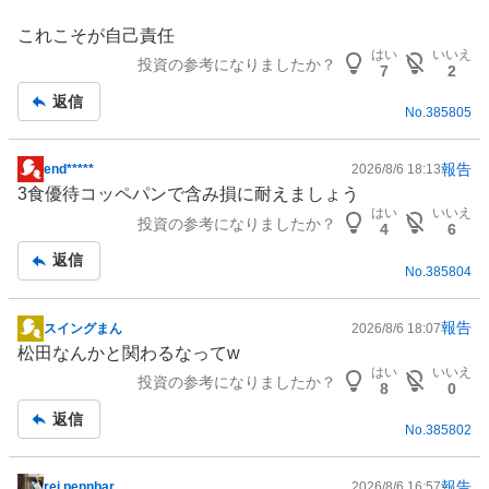
事
これこそが自己責任
はい
いいえ
投資の参考になりましたか？
7
2
返信
No.
385805
報告
end*****
2026/8/6 18:13
掲
3食優待コッペパンで含み損に耐えましょう
示
はい
いいえ
投資の参考になりましたか？
板
4
6
記
返信
No.
385804
事
報告
スイングまん
2026/8/6 18:07
掲
松田なんかと関わるなってw
示
はい
いいえ
投資の参考になりましたか？
板
8
0
記
返信
No.
385802
事
報告
rei pennbar
2026/8/6 16:57