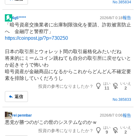
No.
385834
報告
6g5*****
2026/8/7 0:18
掲
「暗号資産交換業者に出庫制限強化を要請、詐欺被害防止
示
へ 金融庁と警察庁」
板
https://coinpost.jp/?p=730250
記
事
日本の取引所とウォレット間の取引厳格化みたいだね
将来的にミームコイン跳ねても自分の取引所に戻せないと
か起きそうで怖いわ
暗号資産が金融商品になるからこれからどんどん不確定要
素を排除していくだろうし
はい
いいえ
投資の参考になりましたか？
11
2
返信
No.
385833
報告
rei pennbar
2026/8/7 0:06
掲
悪党が勝つのがこの世のシステムなのかｗ
示
はい
いいえ
投資の参考になりましたか？
板
9
2