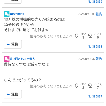
No.
385839
い
1
3
報告
xdryhhgftg
2026/8/7 9:01
掲
.
40万株の
機械
的な売りが始まるのは
示
3
15分経過後だから
板
3
それまでに逃げておけよw
記
%
はい
いいえ
投資の参考になりましたか？
事
3
0
、
返信
様
No.
385838
子
見
報告
振り回されるど素人
2026/8/7 8:37
5
掲
優待なくすなよ減らすなよ
3
示
.
板
3
記
なんで上がってるの？
3
事
はい
いいえ
%
投資の参考になりましたか？
2
7
、
返信
売
No.
385837
り