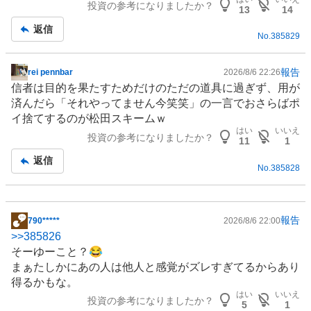
投資の参考になりましたか？
13
14
返信
No.
385829
報告
rei pennbar
2026/8/6 22:26
掲
信者は目的を果たすためだけのただの道具に過ぎず、用が
示
済んだら「それやってません今笑笑」の一言でおさらばポ
板
イ捨てするのが松田スキームｗ
記
はい
いいえ
投資の参考になりましたか？
事
11
1
返信
No.
385828
報告
790*****
2026/8/6 22:00
掲
>>
385826
示
そーゆーこと？😂
板
まぁたしかにあの人は他人と感覚がズレすぎてるからあり
記
得るかもな。
事
はい
いいえ
投資の参考になりましたか？
5
1