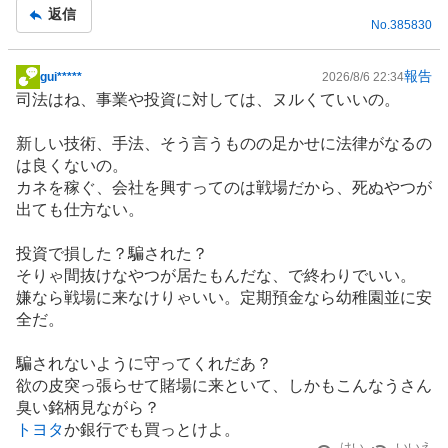
返信
No.
385830
報告
gui*****
2026/8/6 22:34
掲
司法はね、事業や投資に対しては、ヌルくていいの。
示
板
新しい技術、手法、そう言うものの足かせに法律がなるの
記
は良くないの。
事
カネを稼ぐ、会社を興すってのは戦場だから、死ぬやつが
出ても仕方ない。
投資で損した？騙された？
そりゃ間抜けなやつが居たもんだな、で終わりでいい。
嫌なら戦場に来なけりゃいい。定期預金なら幼稚園並に安
全だ。
騙されないように守ってくれだあ？
欲の皮突っ張らせて賭場に来といて、しかもこんなうさん
臭い銘柄見ながら？
トヨタ
か
銀行
でも買っとけよ。
はい
いいえ