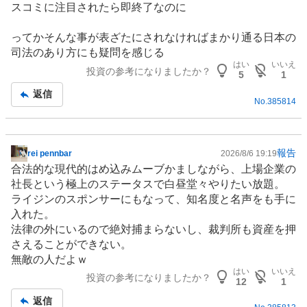
スコミに注目されたら即終了なのに
ってかそんな事が表ざたにされなければまかり通る日本の
司法のあり方にも疑問を感じる
はい
いいえ
投資の参考になりましたか？
5
1
返信
No.
385814
報告
rei pennbar
2026/8/6 19:19
掲
合法的な現代的はめ込みムーブかましながら、上場企業の
示
社長という極上のステータスで白昼堂々やりたい放題。
板
ライジンのスポンサーにもなって、知名度と名声をも手に
記
入れた。
事
法律の外にいるので絶対捕まらないし、裁判所も資産を押
さえることができない。
無敵の人だよｗ
はい
いいえ
投資の参考になりましたか？
12
1
返信