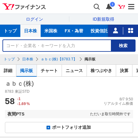
i
ログイン
ID新規取得
主
トップ
日本株
米国株
FX・為替
投資信託
ニュース
な
サ
銘
検索
ー
柄
ビ
を
トップ
日本株
ａｂｃ(株)【8783.T】
掲示板
ス
検
索
詳細
掲示板
チャート
ニュース
株つぶやき
決算
ａｂｃ(株)
8783
東証STD
58
-1
8/7 9:50
リアルタイム株価
-1.69
%
夜間PTS
ただいま取引時間外です
ポートフォリオ追加