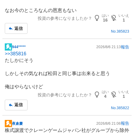
なお今のところなんの恩恵もない
はい
いいえ
投資の参考になりましたか？
16
1
返信
No.
385823
報告
944*****
2026/8/6 21:13
掲
>>
385816
示
たしかにそう
板
記
しかしその気なれば松田と同じ事は出来ると思う
事
俺はやらないけど
はい
いいえ
投資の参考になりましたか？
4
1
返信
No.
385822
報告
夜倉慶
2026/8/6 21:06
掲
株式譲渡でクレーンゲームジャパン社がグループから除外
示