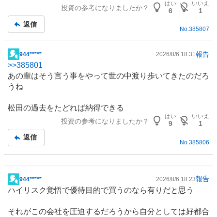
はい
いいえ
投資の参考になりましたか？
6
1
返信
No.
385807
報告
944*****
2026/8/6 18:31
掲
>>
385801
示
あの輩はそう言う事をやって世の中渡り歩いてきたのだろ
板
うね
記
事
松田の過去をたどれば納得できる
はい
いいえ
投資の参考になりましたか？
9
1
返信
No.
385806
報告
944*****
2026/8/6 18:23
掲
ハイリスク覚悟で優待目的で買うのなら有りだと思う
示
板
それがこの会社を圧迫するだろうから自分としては好都合
記