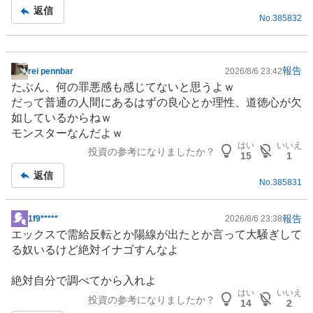
記
返信
No.
385832
事
報告
rei pennbar
2026/8/6 23:42
掲
たぶん、何の罪悪感も感じてないと思うよｗ
示
だって普通の人間にあるはずの良心とか理性、道徳心が欠
板
如しているからねｗ
記
モンスターなんだよｗ
事
はい
いいえ
投資の参考になりましたか？
15
1
返信
No.
385831
報告
1f9*****
2026/8/6 23:38
掲
エックスで需給反転とか陽線が出たとか言って大騒ぎして
示
る奴いるけど絶対イナゴすんなよ
板
記
絶対自分で調べてから入れよ
事
はい
いいえ
投資の参考になりましたか？
14
2