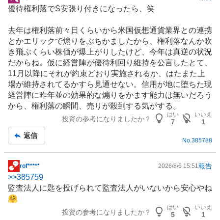
掲
優待権利落でS安張り付きになったら、笑
示
板
去年は権利落前々日くらいから米国
仮想通貨
業界との連携
記
とかエリックで煽りをぶちかましたから、権利落なんか吹
事
き飛ぶくらい株価が爆上がりしたけど、今年は真逆の状況
だからね。仮に経営陣が優待利回り維持を公言したとて、
11月以降にそれが約束どおり実施されるか、はたまた上
場が維持されてるかすら見通せない。信用が地に堕ちた現
経営陣に昨年並の効果的な煽りをかます能力は無いだろう
から、権利落の瞬間、売りが殺到する気がする。
はい
いいえ
投資の参考になりましたか？
7
1
返信
No.
385788
報告
rof*****
2026/8/6 15:51
掲
>>
385759
示
監査法人に匙を投げられて監査法人がいないから安心やね
板
🤗
記
はい
いいえ
投資の参考になりましたか？
事
5
1