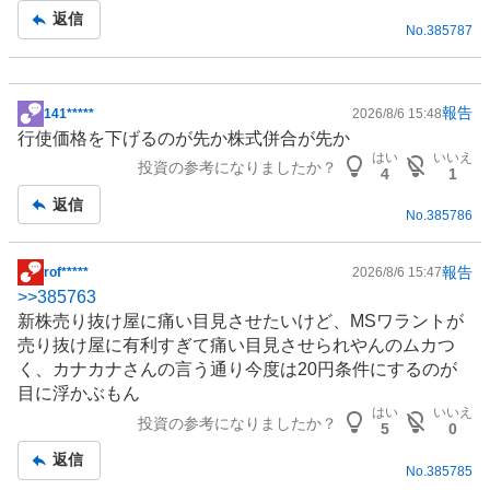
返信
No.
385787
報告
141*****
2026/8/6 15:48
掲
行使価格を下げるのが先か株式併合が先か
示
はい
いいえ
投資の参考になりましたか？
板
4
1
記
返信
No.
385786
事
報告
rof*****
2026/8/6 15:47
掲
>>
385763
示
新株売り抜け屋に痛い目見させたいけど、MSワラントが
板
売り抜け屋に有利すぎて痛い目見させられやんのムカつ
記
く、カナカナさんの言う通り今度は20円条件にするのが
事
目に浮かぶもん
はい
いいえ
投資の参考になりましたか？
5
0
返信
No.
385785