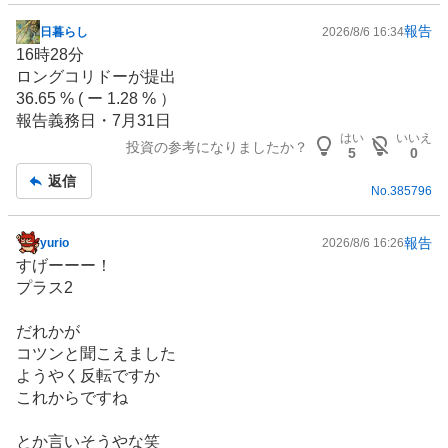
報告
日暮らし
2026/8/6 16:34
掲
16時28分
示
ロングコリドーが提出
板
36.65 % ( ー 1.28 % ）
記
報告義務日・7月31日
事
はい
いいえ
投資の参考になりましたか？
5
0
返信
No.
385796
報告
yurio
2026/8/6 16:26
掲
すげーーー！
示
プラス2
板
記
だれかが
事
コツンと聞こえました
ようやく反転ですか
これからですね
とか言いそうやな笑