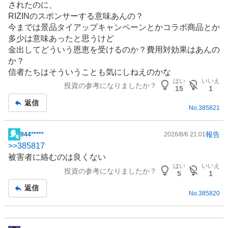
されたのに、
板
RIZINのスポンサーする意味あんの？
記
今までは景品タイアップキャンペーンとかコラボ商品とか
事
多少は意味あったと思うけど
金出してどういう恩恵を受けるのか？費用対効果はあんの
か？
信者たちはそういうことも気にしねえのかな
はい
いいえ
投資の参考になりましたか？
15
1
返信
No.
385821
報告
944*****
2026/8/6 21:01
掲
>>
385817
示
被害者に絡むのは良くない
板
はい
いいえ
投資の参考になりましたか？
記
5
1
事
返信
No.
385820