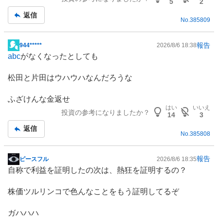
記
5
2
事
返信
No.
385809
報告
944*****
2026/8/6 18:38
掲
abc
がなくなったとしても
示
板
松田と片田はウハウハなんだろうな
記
事
ふざけんな金返せ
はい
いいえ
投資の参考になりましたか？
14
3
返信
No.
385808
報告
ピースフル
2026/8/6 18:35
掲
自称で利益を証明したの次は、熱狂を証明するの？
示
板
株価ツルリンコで色んなことをもう証明してるぞ
記
事
ガハハハ