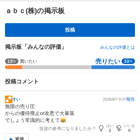
ａｂｃ(株)の掲示板
掲
投稿
示
板
掲示板「みんなの評価」
みんなの評価とは
売りたい
強
13
買いたい
33
%
%
く
買
投稿コメント
い
た
い
報告
すい
2026/8/7 9:37
掲
0
無限の売り圧
示
%
からの優待廃止or改悪で大暴落
板
、
でしょう常識的に考えて😹
記
買
はい
いいえ
投資の参考になりましたか？
事
い
2
0
た
返信