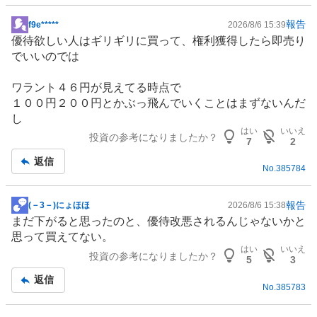
報告
f9e*****
2026/8/6 15:39
掲
優待欲しい人はギリギリに買って、権利獲得したら即売り
示
でいいのでは
板
記
ワラント４６円が見えてる時点で
事
１００円２００円とかぶっ飛んでいくことはまずないんだ
し
はい
いいえ
投資の参考になりましたか？
7
2
返信
No.
385784
報告
(－3－)にょほほ
2026/8/6 15:38
掲
まだ下がると思ったのと、優待改悪されるんじゃないかと
示
思って買えてない。
板
はい
いいえ
投資の参考になりましたか？
記
5
3
事
返信
No.
385783