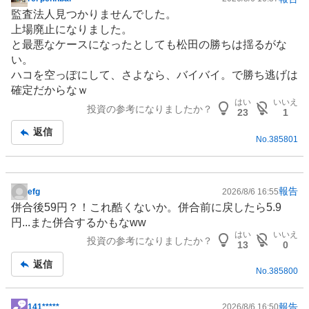
掲
監査法人見つかりませんでした。
示
上場廃止になりました。
板
と最悪なケースになったとしても松田の勝ちは揺るがな
記
い。
事
ハコを空っぽにして、さよなら、バイバイ。で勝ち逃げは
確定だからなｗ
はい
いいえ
投資の参考になりましたか？
23
1
返信
No.
385801
報告
efg
2026/8/6 16:55
掲
併合後59円？！これ酷くないか。併合前に戻したら5.9
示
円...また併合するかもなww
板
はい
いいえ
投資の参考になりましたか？
記
13
0
事
返信
No.
385800
報告
141*****
2026/8/6 16:50