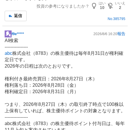
はい
いいえ
投資の参考になりましたか？
10
2
返信
No.
385795
報告
f9e*****
2026/8/6 16:20
掲
AI検索
示
----------------
板
abc
株式会社（8783）の
株主優待
は毎年8月31日が権利確
記
定日です。
事
2026年の日程は次のとおりです。
権利付き最終売買日：2026年8月27日（木）
権利落ち日：2026年8月28日（金）
権利確定日：2026年8月31日（月）
つまり、2026年8月27日（木）の取引終了時点で100株以
上保有していれば、株主優待ポイントの対象となります。
----------------
abc株式会社（8783）の株主優待ポイント付与日は、毎年
11月上旬と案内されています。