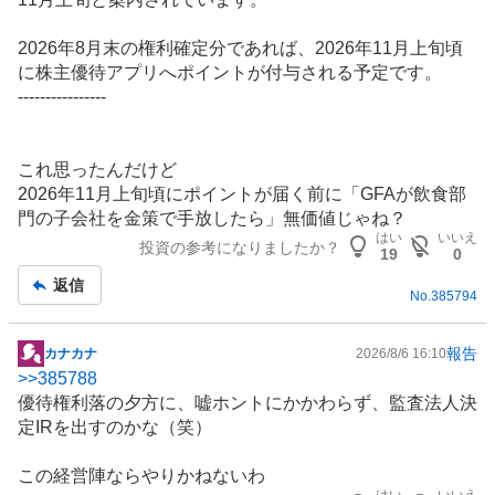
2026年8月末の権利確定分であれば、2026年11月上旬頃
に株主優待アプリへポイントが付与される予定です。
----------------
これ思ったんだけど
2026年11月上旬頃にポイントが届く前に「GFAが飲食部
門の子会社を金策で手放したら」無価値じゃね？
はい
いいえ
投資の参考になりましたか？
19
0
返信
No.
385794
報告
カナカナ
2026/8/6 16:10
掲
>>
385788
示
優待権利落の夕方に、嘘ホントにかかわらず、監査法人決
板
定IRを出すのかな（笑）
記
事
この経営陣ならやりかねないわ