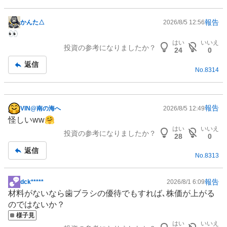
報告
かんた△
2026/8/5 12:56
掲
👀
示
はい
いいえ
投資の参考になりましたか？
板
24
0
記
返信
No.
8314
事
報告
VIN@南の海へ
2026/8/5 12:49
掲
怪しいww🤗
示
はい
いいえ
投資の参考になりましたか？
板
28
0
記
返信
No.
8313
事
報告
dck*****
2026/8/1 6:09
掲
材料がないなら歯ブラシの優待でもすれば､株価が上がる
示
のではないか？
板
様子見
記
はい
いいえ