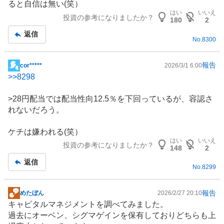
ると自信は無い(笑）
はい
いいえ
投資の参考になりましたか？
180
2
返信
No.
8300
報告
cor*****
2026/3/1 6:00
掲
>>
8298
示
板
>28円配当では配当性向12.5％を下回っているが、容認さ
記
れないだろう。
事
ケチは嫌われる(笑）
はい
いいえ
投資の参考になりましたか？
148
2
返信
No.
8299
報告
めたぼん
2026/2/27 20:10
掲
キャピタルマネジメントを調べてみました。
示
過去にオーベン、シグマゲインを保有しておりどちらも上
板