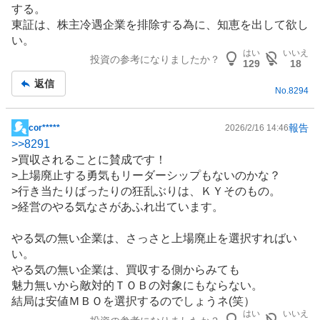
する。
東証は、株主冷遇企業を排除する為に、知恵を出して欲し
い。
はい
いいえ
投資の参考になりましたか？
129
18
返信
No.
8294
報告
cor*****
2026/2/16 14:46
掲
>>
8291
示
>買収されることに賛成です！
板
>上場廃止する勇気もリーダーシップもないのかな？
記
>行き当たりばったりの狂乱ぶりは、ＫＹそのもの。
事
>経営のやる気なさがあふれ出ています。
やる気の無い企業は、さっさと上場廃止を選択すればい
い。
やる気の無い企業は、買収する側からみても
魅力無いから敵対的ＴＯＢの対象にもならない。
結局は安値ＭＢＯを選択するのでしょうネ(笑）
はい
いいえ