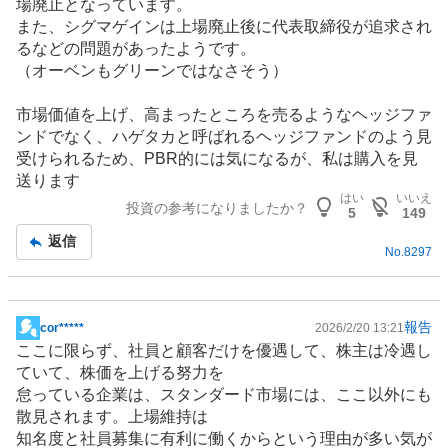
場廃止となっています。
記
また、シグマゲインは上場廃止後に代表取締役が追求され
事
るなどの問題があったようです。
（オーベンもグリーンではなさそう）
市場価値を上げ、高まったところを売るようなヘッジファ
ンドでなく、ハゲタカと呼ばれるヘッジファンドのよう見
受けられるため、PBR的には気になるが、私は購入を見
送ります
はい
いいえ
投資の参考になりましたか？
5
149
返信
No.
8297
報告
cor*****
2026/2/20 13:21
掲
ここに限らず、社員と顧客だけを優遇して、株主は冷遇し
示
ていて、株価を上げる努力を
板
怠っている企業は、スタンダード市場には、ここ以外にも
記
散見されます。上場維持は
事
知名度と社員募集に有利に働くからという理由が多い気が