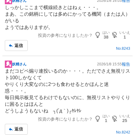
報告
妖精さん
2026/1/8 16:03
掲
しっかしここまで横線続きとはねぇ・・・。
示
まあ、この銘柄にしては多めにかってる機関（または人）
板
がいる
記
ようではありますが。
事
はい
いいえ
投資の参考になりましたか？
38
1
返信
No.
8243
報告
妖精さん
2026/1/8 15:55
掲
まだコピペ煽り連投いるのか・・・。ただでさえ無視リス
示
ト100しかなくて
板
やりくり大変なのに2つも食わせるとかほんと迷
記
惑・・・。
事
毎日掲示板見てるわけでもないのに、無視リストやりくり
に困るとはほんと
どうしようもないね ┐(´д｀)┌ﾔﾚﾔﾚ
はい
いいえ
投資の参考になりましたか？
1
25
返信
No.
8242