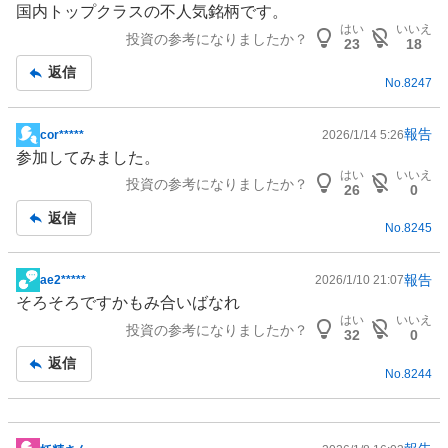
国内トップクラスの不人気銘柄です。
事
はい
いいえ
投資の参考になりましたか？
23
18
返信
No.
8247
報告
cor*****
2026/1/14 5:26
掲
参加してみました。
示
はい
いいえ
投資の参考になりましたか？
板
26
0
記
返信
No.
8245
事
報告
ae2*****
2026/1/10 21:07
掲
そろそろですかもみ合いばなれ
示
はい
いいえ
投資の参考になりましたか？
板
32
0
記
返信
No.
8244
事