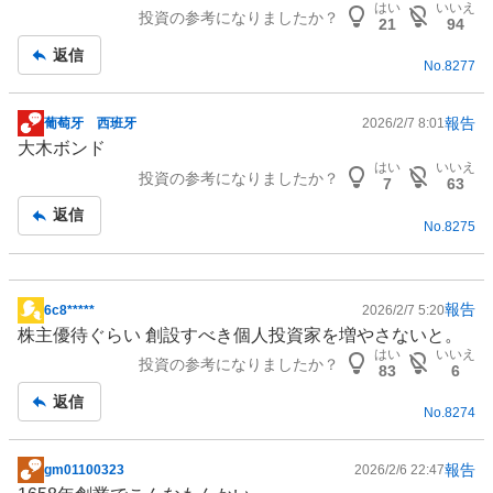
はい
いいえ
投資の参考になりましたか？
板
21
94
記
返信
No.
8277
事
報告
葡萄牙 西班牙
2026/2/7 8:01
掲
大木ボンド
示
はい
いいえ
投資の参考になりましたか？
板
7
63
記
返信
No.
8275
事
報告
6c8*****
2026/2/7 5:20
掲
株主優待
ぐらい 創設すべき個人投資家を増やさないと。
示
はい
いいえ
投資の参考になりましたか？
板
83
6
記
返信
No.
8274
事
報告
gm01100323
2026/2/6 22:47
掲