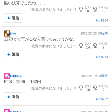
酷い決算でしたね。。。
示
はい
いいえ
投資の参考になりましたか？
板
8
9
記
返信
No.
8264
事
報告
jimo
2026/2/5 23:58
掲
1270まで下がるなら買ってみようかな。
示
はい
いいえ
投資の参考になりましたか？
板
14
2
記
返信
No.
8263
事
報告
妖精さん
2026/2/5 19:24
掲
PTS 1296 -162円
示
はい
いいえ
投資の参考になりましたか？
板
10
0
記
返信
No.
8262
事