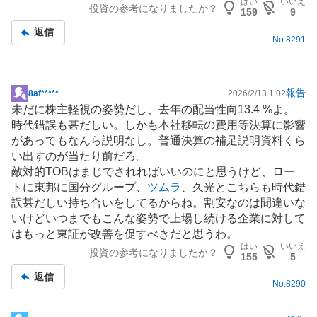
はい
いいえ
投資の参考になりましたか？
159
9
返信
No.
8291
報告
8af*****
2026/2/13 1:02
掲
未だに株主軽視の姿勢だし、去年の配当性向13.4 %よ。
示
時代錯誤も甚だしい。しかも本社移転の費用等決算に影響
板
があってもなんら説明なし。普通決算の補足説明資料くら
記
い出すのが当たり前だろ。
事
敵対的TOBはまじでされればいいのにと思うけど、ロー
トに東邦に国分グループ、
ツムラ
、久光とこちらも時代錯
誤甚だしい持ち合いをしてるからね。割安なのは間違いな
いけどいつまでもこんな姿勢で上場し続ける企業に対して
はもっと東証が改善を促すべきだと思うわ。
はい
いいえ
投資の参考になりましたか？
155
5
返信
No.
8290