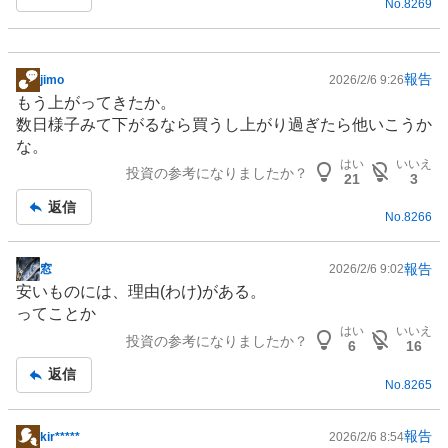
No.
8269
報告
jimo
2026/2/6 9:26
掲
もう上がってきたか。
示
数日様子みて下がるなら買うし上がり過ぎたら他いこうか
板
な。
記
はい
いいえ
投資の参考になりましたか？
事
21
3
返信
No.
8266
報告
窓
2026/2/6 9:02
掲
安いものには、理由(わけ)がある。
示
ってことか
板
はい
いいえ
投資の参考になりましたか？
記
6
16
事
返信
No.
8265
報告
kir*****
2026/2/6 8:54
掲