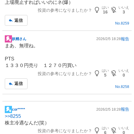
上場廃止すればいいのにネ(爆）
はい
いいえ
投資の参考になりましたか？
16
3
返信
No.
8259
報告
妖精さん
2026/2/5 18:28
掲
まあ、無理ね。
示
板
PTS
記
１３３０円売り １２７０円買い
事
はい
いいえ
投資の参考になりましたか？
5
0
返信
No.
8258
報告
cor*****
2026/2/5 18:28
掲
>>
8255
示
株主冷遇なんだ(笑）
板
はい
いいえ
投資の参考になりましたか？
記
6
0