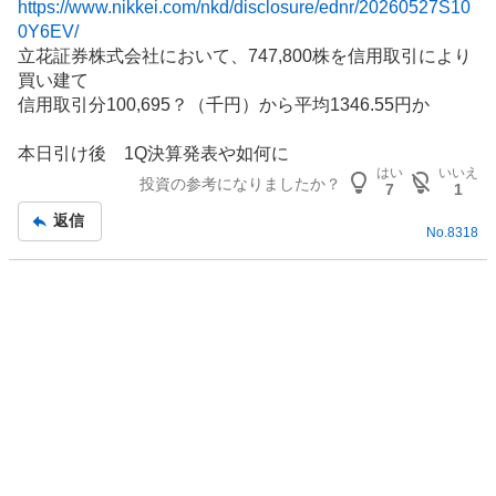
https://www.nikkei.com/nkd/disclosure/ednr/20260527S10
記
0Y6EV/
事
立花証券株式会社において、747,800株を信用取引により
買い建て
信用取引分100,695？（千円）から平均1346.55円か
本日引け後 1Q決算発表や如何に
はい
いいえ
投資の参考になりましたか？
7
1
返信
No.
8318