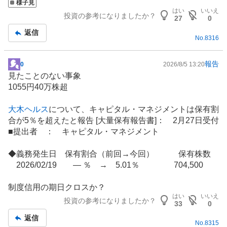
様子見
はい
いいえ
投資の参考になりましたか？
27
0
返信
No.
8316
報告
0
2026/8/5 13:20
掲
見たことのない事象
示
1055円40万株超
板
記
大木ヘルス
について、キャピタル・マネジメントは保有割
事
合が5％を超えたと報告 [大量保有報告書]： 2月27日受付
■提出者 ： キャピタル・マネジメント
◆義務発生日 保有割合（前回→今回） 保有株数
2026/02/19 ― ％ → 5.01％ 704,500
制度信用の期日クロスか？
はい
いいえ
投資の参考になりましたか？
33
0
返信
No.
8315