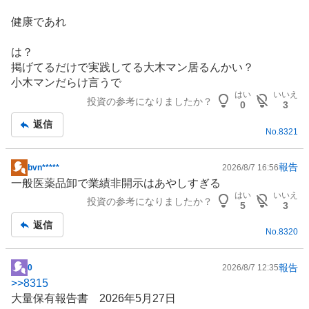
強
健康であれ
く
売
は？
り
掲げてるだけで実践してる大木マン居るんかい？
た
小木マンだらけ言うで
い
はい
いいえ
投資の参考になりましたか？
0
0
3
%
返信
No.
8321
報告
bvn*****
2026/8/7 16:56
掲
一般医薬品卸で業績非開示はあやしすぎる
示
はい
いいえ
投資の参考になりましたか？
板
5
3
記
返信
No.
8320
事
報告
0
2026/8/7 12:35
掲
>>
8315
示
大量保有報告書 2026年5月27日
板