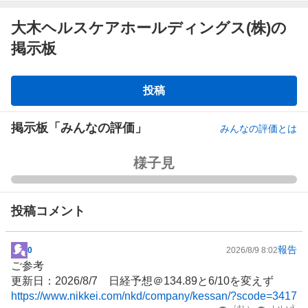
大木ヘルスケアホールディングス(株)の
掲示板
掲
投稿
示
板
掲示板「みんなの評価」
みんなの評価とは
強
様子見
く
買
い
投稿コメント
た
い
報告
0
0
2026/8/9 8:02
掲
%
ご参考
示
、
更新日：2026/8/7 日経予想＠134.89と6/10を変えず
板
買
https://www.nikkei.com/nkd/company/kessan/?scode=3417
記
はい
いいえ