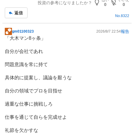
い
投資の参考になりましたか？
事
0
0
た
返信
い
No.
8322
0
%
報告
gm01100323
2026/8/7 22:54
、
掲
「大木マン8ヶ条」
様
示
子
板
自分が会社であれ
見
記
1
事
問題意識を常に持て
0
0
具体的に提案し、議論を厭うな
%
、
自分の領域でプロを目指せ
売
り
過重な仕事に挑戦しろ
た
い
仕事を通じて自らを完成せよ
0
%
礼節を欠かすな
、