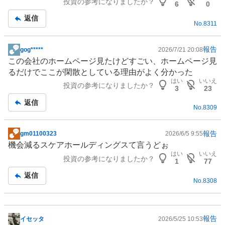
投資の参考になりましたか？
事
6
0
返信
No.
8311
報告
gog*****
2026/7/21 20:08
掲
この会社のホームページ見たけどすごい、ホームページ見
示
るだけでここが閑散としている理由がよく分かった
板
はい
いいえ
投資の参考になりましたか？
記
3
23
事
返信
No.
8309
報告
gm01100323
2026/6/5 9:55
掲
機会減るスケアホールディングスて言うどぉ
示
はい
いいえ
投資の参考になりましたか？
板
1
77
記
返信
No.
8308
事
報告
イセッタ
2026/5/25 10:53
掲