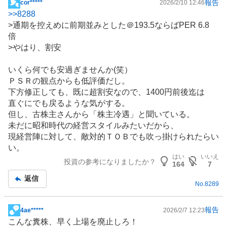
報告
cor*****
2026/2/10 12:46
掲
>>
8288
示
>通期を控えめに前期並みとした＠193.5ならばPER 6.8
板
倍
記
>やはり、割安
事
いくら何でも安過ぎませんか(笑）
ＰＳＲの観点からも低評価だし。
下方修正しても、既に超割安なので、1400円前後迄は
直ぐにでも戻るような気がする。
但し、古株主さんから「株主冷遇」と聞いている。
未だに昭和時代の経営スタイルみたいだから、
現経営陣に対して、敵対的ＴＯＢでも吹っ掛けられたらい
い。
はい
いいえ
投資の参考になりましたか？
164
7
返信
No.
8289
報告
4ae*****
2026/2/7 12:23
掲
こんな糞株、早く上場を廃止しろ！
示