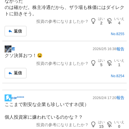
なかった
のは確かだ。株主冷遇だから、ザラ場も株価にはダイレク
トに効きそう。
はい
いいえ
投資の参考になりましたか？
2
4
返信
No.
8255
報告
窓
2026/2/5 16:38
掲
クソ決算おつ！😫
示
はい
いいえ
投資の参考になりましたか？
板
5
1
記
返信
No.
8254
事
報告
cor*****
2026/2/4 17:20
掲
ここまで割安な企業も珍しいですネ(笑）
示
板
個人投資家に嫌われているのかな？？
記
はい
いいえ
投資の参考になりましたか？
事
15
0