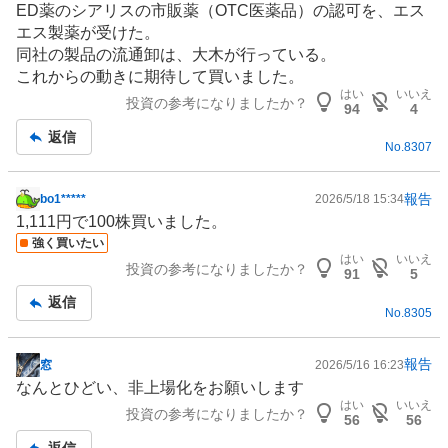
ED薬のシアリスの市販薬（OTC医薬品）の認可を、エス
示
エス製薬が受けた。
板
同社の製品の流通卸は、大木が行っている。
記
これからの動きに期待して買いました。
事
はい
いいえ
投資の参考になりましたか？
94
4
返信
No.
8307
報告
bo1*****
2026/5/18 15:34
掲
1,111円で100株買いました。
示
強く買いたい
板
はい
いいえ
投資の参考になりましたか？
記
91
5
事
返信
No.
8305
報告
窓
2026/5/16 16:23
掲
なんとひどい、非上場化をお願いします
示
はい
いいえ
投資の参考になりましたか？
板
56
56
記
返信