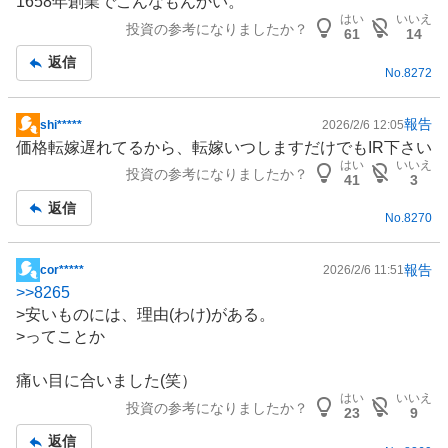
1658年創業でこんなもんかい。
示
はい
いいえ
投資の参考になりましたか？
板
61
14
記
返信
No.
8272
事
報告
shi*****
2026/2/6 12:05
掲
価格転嫁遅れてるから、転嫁いつしますだけでも
IR
下さい
示
はい
いいえ
投資の参考になりましたか？
板
41
3
記
返信
No.
8270
事
報告
cor*****
2026/2/6 11:51
掲
>>
8265
示
>安いものには、理由(わけ)がある。
板
>ってことか
記
事
痛い目に合いました(笑）
はい
いいえ
投資の参考になりましたか？
23
9
返信