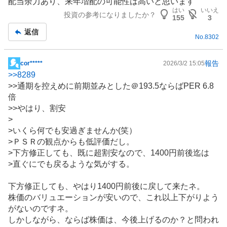
配当余力あり、来年増配の可能性は高いと思います
示
はい
いいえ
投資の参考になりましたか？
板
155
3
記
返信
No.
8302
事
報告
cor*****
2026/3/2 15:05
掲
>>
8289
示
>>通期を控えめに前期並みとした＠193.5ならばPER 6.8
板
倍
記
>>やはり、割安
事
>
>いくら何でも安過ぎませんか(笑）
>ＰＳＲの観点からも低評価だし。
>下方修正しても、既に超割安なので、1400円前後迄は
>直ぐにでも戻るような気がする。
下方修正しても、やはり1400円前後に戻して来たネ。
株価のバリュエーションが安いので、これ以上下がりよう
がないのですネ。
しかしながら、ならば株価は、今後上げるのか？と問われ