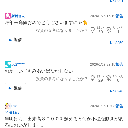
No.
8251
報告
妖精さん
2026/1/26 15:19
掲
昨年来高値おめでとうございますにゃ🐈
示
はい
いいえ
投資の参考になりましたか？
板
20
1
記
返信
No.
8250
事
報告
ae2*****
2026/1/18 23:19
掲
おかしい゜もみあいばなれしない
示
はい
いいえ
投資の参考になりましたか？
板
29
0
記
返信
No.
8248
事
報告
usa
2026/1/16 10:08
掲
>>
8197
示
年明けも、出来高８０００を超えると何か不穏な動きがあ
板
るにおいがします。
記