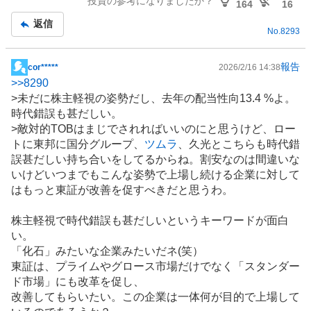
投資の参考になりましたか？
164
16
返信
No.
8293
報告
cor*****
2026/2/16 14:38
掲
>>
8290
示
>未だに株主軽視の姿勢だし、去年の配当性向13.4 %よ。
板
時代錯誤も甚だしい。
記
>敵対的TOBはまじでされればいいのにと思うけど、ロー
事
トに東邦に国分グループ、
ツムラ
、久光とこちらも時代錯
誤甚だしい持ち合いをしてるからね。割安なのは間違いな
いけどいつまでもこんな姿勢で上場し続ける企業に対して
はもっと東証が改善を促すべきだと思うわ。
株主軽視で時代錯誤も甚だしいというキーワードが面白
い。
「化石」みたいな企業みたいだネ(笑）
東証は、プライムやグロース市場だけでなく「スタンダー
ド市場」にも改革を促し、
改善してもらいたい。この企業は一体何が目的で上場して