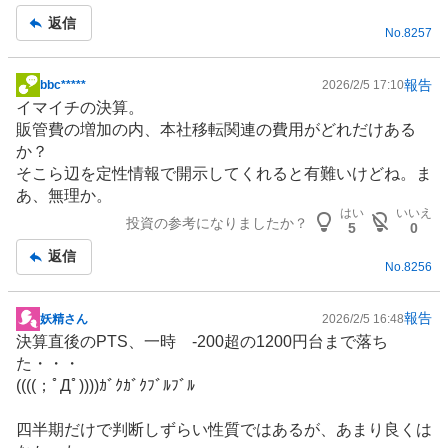
事
返信
No.
8257
報告
bbc*****
2026/2/5 17:10
掲
イマイチの決算。
示
販管費の増加の内、本社移転関連の費用がどれだけある
板
か？
記
そこら辺を定性情報で開示してくれると有難いけどね。ま
事
あ、無理か。
はい
いいえ
投資の参考になりましたか？
5
0
返信
No.
8256
報告
妖精さん
2026/2/5 16:48
掲
決算直後のPTS、一時 -200超の1200円台まで落ち
示
た・・・
板
((((；ﾟДﾟ))))ｶﾞｸｶﾞｸﾌﾞﾙﾌﾞﾙ
記
事
四半期だけで判断しずらい性質ではあるが、あまり良くは