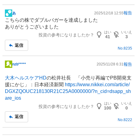
報告
あ
2025/12/18 12:55
掲
こちらの株でダブルバガーを達成しました
示
ありがとうございました
板
はい
いいえ
投資の参考になりましたか？
記
41
3
事
返信
No.
8235
報告
nzb*****
2025/11/28 6:31
掲
示
大木ヘルスケアHD
の松井社長 「小売り再編でPB開発支
板
援にかじ」：日本経済新聞
https://www.nikkei.com/article/
記
DGXZQOUC218130R21C25A0000000/?n_cid=dsapp_sh
事
are_ios
はい
いいえ
投資の参考になりましたか？
100
0
返信
No.
8222