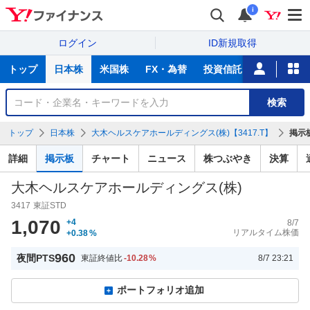
i
ログイン
ID新規取得
主
トップ
日本株
米国株
FX・為替
投資信託
ニュース
な
サ
銘
検索
ー
柄
ビ
を
トップ
日本株
大木ヘルスケアホールディングス(株)【3417.T】
掲示
ス
検
索
詳細
掲示板
チャート
ニュース
株つぶやき
決算
大木ヘルスケアホールディングス(株)
3417
東証STD
1,070
+4
8/7
リアルタイム株価
+0.38
%
960
夜間PTS
東証終値比
-10.28
%
8/7 23:21
ポートフォリオ追加