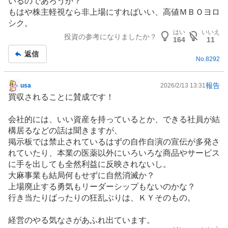
いるのであろうか？
もはや株主軽視なら非上場にすればいい、高値ＭＢＯヨロ
シク。
はい
いいえ
投資の参考になりましたか？
164
11
返信
No.
8292
報告
usa
2026/2/13 13:31
掲
買収されることに賛成です！
示
板
会社的には、いい資産を持っているとか、できる社員が結
記
構居るなどの話は聞きますが、
事
掲示板では禁止されているはずの自作自演の宣伝が多発さ
れていたり、本業の医薬以外にいろいろな商品やサービス
に手を出しても全然利益に反映されないし。
大麻事業も結局何もせずに自然消滅か？
上場廃止する勇気もリーダーシップもないのかな？
行き当たりばったりの狂乱ぶりは、ＫＹそのもの。
経営のやる気なさがあふれ出ています。