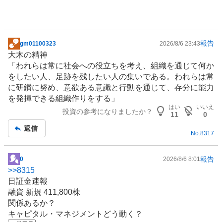
報告
gm01100323
2026/8/6 23:43
掲
大木の精神
示
「われらは常に社会への役立ちを考え、組織を通じて何か
板
をしたい人、足跡を残したい人の集いである。われらは常
記
に研鑚に努め、意欲ある意識と行動を通じて、存分に能力
事
を発揮できる組織作りをする」
はい
いいえ
投資の参考になりましたか？
11
0
返信
No.
8317
報告
0
2026/8/6 8:01
掲
>>
8315
示
日証金速報
板
融資 新規 411,800株
記
関係あるか？
事
キャピタル・マネジメントどう動く？