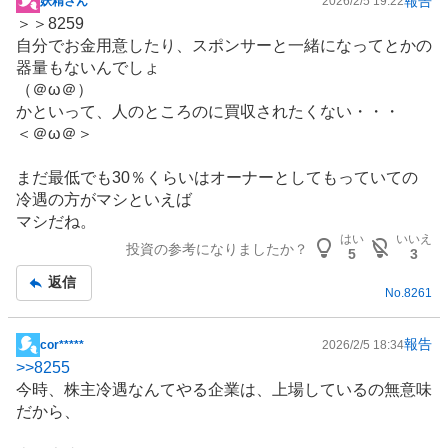
報告
妖精さん
2026/2/5 19:22
掲
＞＞8259
示
自分でお金用意したり、スポンサーと一緒になってとかの
板
器量もないんでしょ
記
（＠ω＠）
事
かといって、人のところのに買収されたくない・・・
＜＠ω＠＞
まだ最低でも30％くらいはオーナーとしてもっていての
冷遇の方がマシといえば
マシだね。
はい
いいえ
投資の参考になりましたか？
5
3
返信
No.
8261
報告
cor*****
2026/2/5 18:34
掲
>>
8255
示
今時、株主冷遇なんてやる企業は、上場しているの無意味
板
だから、
記
事