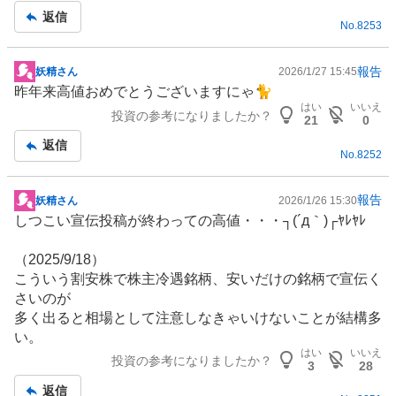
返信
No.
8253
報告
妖精さん
2026/1/27 15:45
掲
昨年来高値おめでとうございますにゃ🐈
示
はい
いいえ
投資の参考になりましたか？
板
21
0
記
返信
No.
8252
事
報告
妖精さん
2026/1/26 15:30
掲
しつこい宣伝投稿が終わっての高値・・・┐(´д｀)┌ﾔﾚﾔﾚ
示
板
（2025/9/18）
記
こういう割安株で株主冷遇銘柄、安いだけの銘柄で宣伝く
事
さいのが
多く出ると相場として注意しなきゃいけないことが結構多
い。
はい
いいえ
投資の参考になりましたか？
3
28
返信