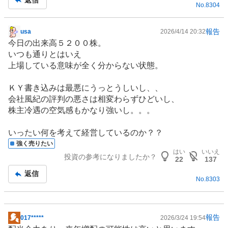
No.
8304
事
報告
usa
2026/4/14 20:32
掲
今日の出来高５２００株。
示
いつも通りとはいえ
板
上場している意味が全く分からない状態。
記
事
ＫＹ書き込みは最悪にうっとうしいし、、
会社風紀の評判の悪さは相変わらずひどいし、
株主冷遇の空気感もかなり強いし。。。
いったい何を考えて経営しているのか？？
強く売りたい
はい
いいえ
投資の参考になりましたか？
22
137
返信
No.
8303
報告
017*****
2026/3/24 19:54
掲