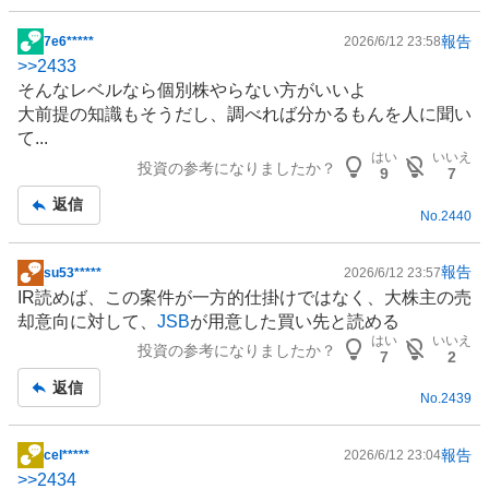
報告
7e6*****
2026/6/12 23:58
掲
>>
2433
示
そんなレベルなら個別株やらない方がいいよ
板
大前提の知識もそうだし、調べれば分かるもんを人に聞い
記
て...
事
はい
いいえ
投資の参考になりましたか？
9
7
返信
No.
2440
報告
su53*****
2026/6/12 23:57
掲
IR
読めば、この案件が一方的仕掛けではなく、大株主の売
示
却意向に対して、
JSB
が用意した買い先と読める
板
はい
いいえ
投資の参考になりましたか？
記
7
2
事
返信
No.
2439
報告
cel*****
2026/6/12 23:04
掲
>>
2434