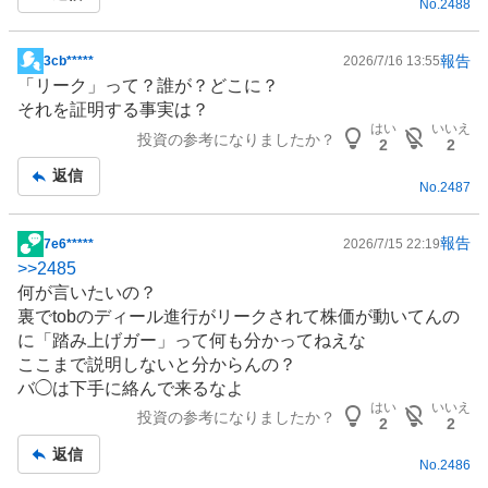
No.
2488
報告
3cb*****
2026/7/16 13:55
掲
「リーク」って？誰が？どこに？
示
それを証明する事実は？
板
はい
いいえ
投資の参考になりましたか？
記
2
2
事
返信
No.
2487
報告
7e6*****
2026/7/15 22:19
掲
>>
2485
示
何が言いたいの？
板
裏でtobのディール進行がリークされて株価が動いてんの
記
に「踏み上げガー」って何も分かってねえな
事
ここまで説明しないと分からんの？
バ◯は下手に絡んで来るなよ
はい
いいえ
投資の参考になりましたか？
2
2
返信
No.
2486