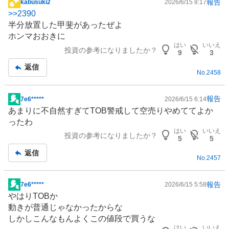
報告
kabusuki2
2026/6/15 8:17
掲
>>
2390
示
半分放置した甲斐があったぜよ
板
ホンマおおきに
記
はい
いいえ
投資の参考になりましたか？
事
9
3
返信
No.
2458
報告
7e6*****
2026/6/15 6:14
掲
あまりに不自然すぎてTOB警戒して空売りやめててよか
示
ったわ
板
はい
いいえ
投資の参考になりましたか？
記
5
5
事
返信
No.
2457
報告
7e6*****
2026/6/15 5:58
掲
やはりTOBか
示
動きが普通じゃなかったからな
板
しかしこんなもんよくこの値段で買うな
記
はい
いいえ