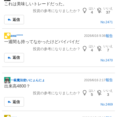
掲
これは美味しいトレードだった。
示
はい
いいえ
投資の参考になりましたか？
板
4
37
記
返信
No.
2471
事
報告
awa*****
2026/6/16 9:36
掲
一週間も持ってなかったけどバイバイだ
示
はい
いいえ
投資の参考になりましたか？
板
4
7
記
返信
No.
2470
事
報告
一級魔法使いにょんにょ
2026/6/16 2:17
掲
出来高4800？
示
はい
いいえ
投資の参考になりましたか？
板
5
3
記
返信
No.
2469
事