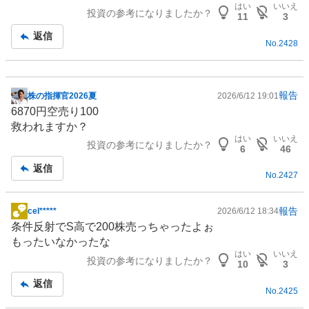
板
はい
いいえ
投資の参考になりましたか？
記
11
3
事
返信
No.
2428
報告
株の指揮官2026夏
2026/6/12 19:01
掲
6870円空売り100
示
救われますか？
板
はい
いいえ
投資の参考になりましたか？
記
6
46
事
返信
No.
2427
報告
cel*****
2026/6/12 18:34
掲
条件反射でS高で200株売っちゃったよぉ
示
もったいなかったな
板
はい
いいえ
投資の参考になりましたか？
記
10
3
事
返信
No.
2425