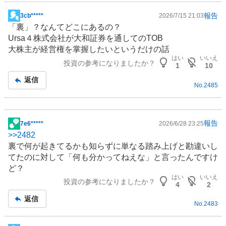
報告
3cb*****
2026/7/15 21:03
掲
「裏」？なんてどこにあるの？
示
Ursa４株式会社が大和証券を通してのTOB
板
大株主が経営権を掌握したいというだけの話
記
はい
いいえ
投資の参考になりましたか？
事
1
10
返信
No.
2485
報告
7e6*****
2026/6/28 23:25
掲
>>
2482
示
裏で何が起きてるかも知らずに単なる踏み上げと勘違いし
板
てたのに対して「何も分かってねえな」と言ったんですけ
記
ど？
事
はい
いいえ
投資の参考になりましたか？
4
2
返信
No.
2483