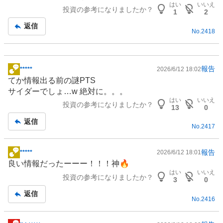
板
はい
いいえ
投資の参考になりましたか？
記
1
2
事
返信
No.
2418
報告
*****
2026/6/12 18:02
掲
てか情報出る前の謎PTS
示
サイダーでしょ…w 絶対に。。。
板
はい
いいえ
投資の参考になりましたか？
記
13
0
事
返信
No.
2417
報告
*****
2026/6/12 18:01
掲
良い情報だったーーー！！！神🔥
示
はい
いいえ
投資の参考になりましたか？
板
3
0
記
返信
No.
2416
事