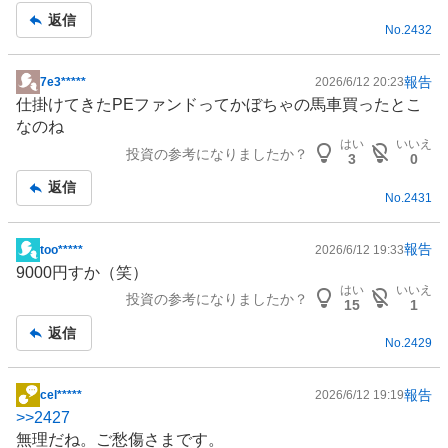
事
返信
No.
2432
報告
7e3*****
2026/6/12 20:23
掲
仕掛けてきたPE
ファンド
ってかぼちゃの馬車買ったとこ
示
なのね
板
はい
いいえ
投資の参考になりましたか？
記
3
0
事
返信
No.
2431
報告
too*****
2026/6/12 19:33
掲
9000円すか（笑）
示
はい
いいえ
投資の参考になりましたか？
板
15
1
記
返信
No.
2429
事
報告
cel*****
2026/6/12 19:19
掲
>>
2427
示
無理だね。ご愁傷さまです。