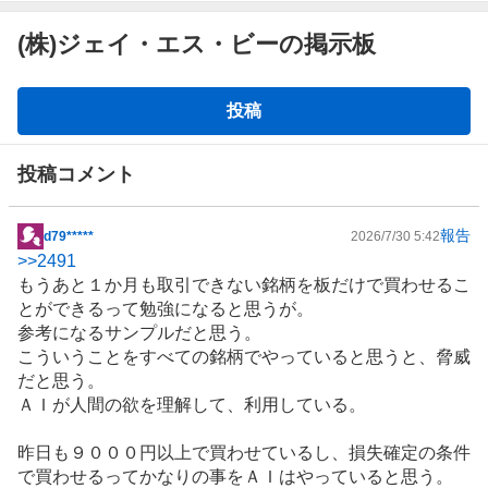
(株)ジェイ・エス・ビーの掲示板
掲
投稿
示
板
投稿コメント
報告
d79*****
2026/7/30 5:42
掲
>>
2491
示
もうあと１か月も取引できない銘柄を板だけで買わせるこ
板
とができるって勉強になると思うが。
記
参考になるサンプルだと思う。
事
こういうことをすべての銘柄でやっていると思うと、脅威
だと思う。
ＡＩが人間の欲を理解して、利用している。
昨日も９０００円以上で買わせているし、損失確定の条件
で買わせるってかなりの事をＡＩはやっていると思う。