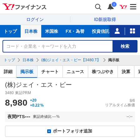
i
ログイン
ID新規取得
主
トップ
日本株
米国株
FX・為替
投資信託
ニュース
な
サ
銘
検索
ー
柄
ビ
を
トップ
日本株
(株)ジェイ・エス・ビー【3480.T】
掲示板
ス
検
索
詳細
掲示板
チャート
ニュース
株つぶやき
決算
(株)ジェイ・エス・ビー
3480
東証PRM
8,980
+20
8/6
リアルタイム株価
+0.22
%
---
夜間PTS
東証終値比
---
%
--:--
ポートフォリオ追加