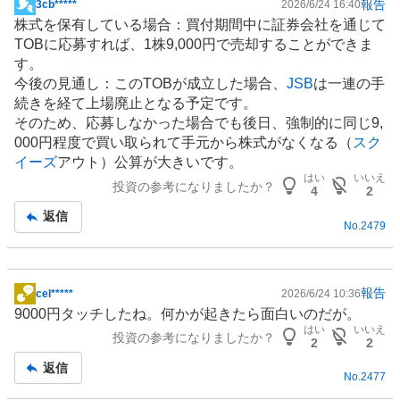
報告
3cb*****
2026/6/24 16:40
掲
株式を保有している場合：買付期間中に証券会社を通じて
示
TOBに応募すれば、1株9,000円で売却することができま
板
す。
記
今後の見通し：このTOBが成立した場合、
JSB
は一連の手
事
続きを経て上場廃止となる予定です。
そのため、応募しなかった場合でも後日、強制的に同じ9,
000円程度で買い取られて手元から株式がなくなる（
スク
イーズ
アウト）公算が大きいです。
はい
いいえ
投資の参考になりましたか？
4
2
返信
No.
2479
報告
cel*****
2026/6/24 10:36
掲
9000円タッチしたね。何かが起きたら面白いのだが。
示
はい
いいえ
投資の参考になりましたか？
板
2
2
記
返信
No.
2477
事