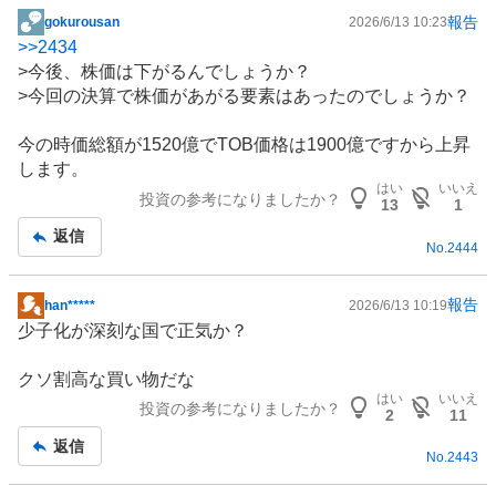
報告
gokurousan
2026/6/13 10:23
掲
>>
2434
示
>今後、株価は下がるんでしょうか？
板
>今回の決算で株価があがる要素はあったのでしょうか？
記
事
今の時価総額が1520億でTOB価格は1900億ですから上昇
します。
はい
いいえ
投資の参考になりましたか？
13
1
返信
No.
2444
報告
han*****
2026/6/13 10:19
掲
少子化が深刻な国で正気か？
示
板
クソ割高な買い物だな
記
はい
いいえ
投資の参考になりましたか？
事
2
11
返信
No.
2443