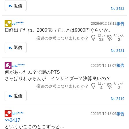
記
返信
No.
2422
事
報告
cel*****
2026/6/12 18:11
掲
日経出てたね。2000億ってことは9000円ぐらいか。
示
はい
いいえ
投資の参考になりましたか？
板
12
2
記
返信
No.
2421
事
報告
ana*****
2026/6/12 18:07
掲
何があったん？で謎のPTS
示
さっぱりわからんが インサイダー？決算良いの？
板
はい
いいえ
投資の参考になりましたか？
記
4
3
事
返信
No.
2419
報告
ibh*****
2026/6/12 18:06
掲
>>
2417
示
というかここのとこずっと…