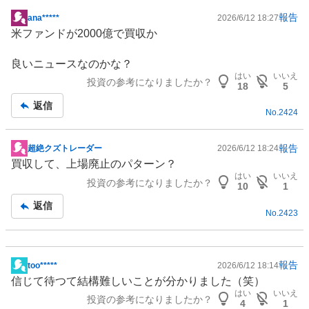
報告
ana*****
2026/6/12 18:27
掲
米
ファンド
が2000億で買収か
示
板
良いニュースなのかな？
記
はい
いいえ
投資の参考になりましたか？
事
18
5
返信
No.
2424
報告
超絶クズトレーダー
2026/6/12 18:24
掲
買収して、上場廃止のパターン？
示
はい
いいえ
投資の参考になりましたか？
板
10
1
記
返信
No.
2423
事
報告
too*****
2026/6/12 18:14
掲
信じて待つて結構難しいことが分かりました（笑）
示
はい
いいえ
投資の参考になりましたか？
板
4
1