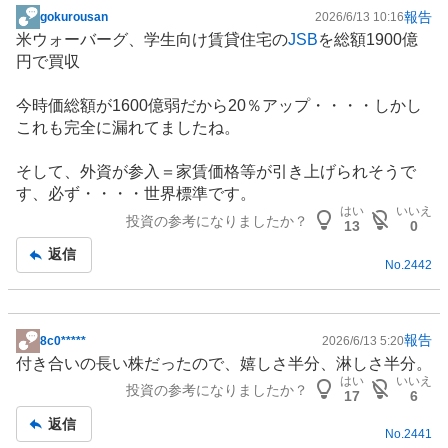
報告
gokurousan
2026/6/13 10:16
掲
米ウォーバーグ、学生向け賃貸住宅の
JSB
を総額1900億
示
円で買収
板
記
今時価総額が1600億弱だから20％アップ・・・・しかし
事
これも完全に漏れてましたね。
そして、外資が参入＝家賃価格等が引き上げられそうで
す、必ず・・・・世界標準です。
はい
いいえ
投資の参考になりましたか？
13
0
返信
No.
2442
報告
8c0*****
2026/6/13 5:20
掲
付き合いの長い株だったので、嬉しさ半分、淋しさ半分。
示
はい
いいえ
投資の参考になりましたか？
板
17
6
記
返信
No.
2441
事