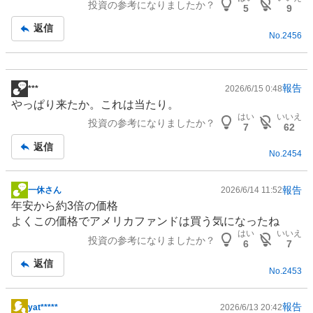
投資の参考になりましたか？
事
5
9
返信
No.
2456
報告
***
2026/6/15 0:48
掲
やっぱり来たか。これは当たり。
示
はい
いいえ
投資の参考になりましたか？
板
7
62
記
返信
No.
2454
事
報告
一休さん
2026/6/14 11:52
掲
年安から約3倍の価格
示
よくこの価格でアメリカ
ファンド
は買う気になったね
板
はい
いいえ
投資の参考になりましたか？
記
6
7
事
返信
No.
2453
報告
yat*****
2026/6/13 20:42