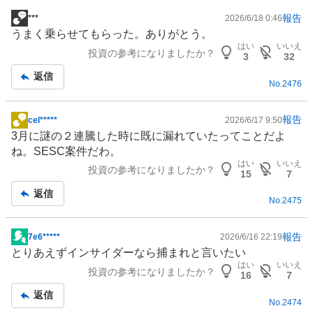
報告
***
2026/6/18 0:46
掲
うまく乗らせてもらった。ありがとう。
示
はい
いいえ
投資の参考になりましたか？
板
3
32
記
返信
No.
2476
事
報告
cel*****
2026/6/17 9:50
掲
3月に謎の２連騰した時に既に漏れていたってことだよ
示
ね。SESC案件だわ。
板
はい
いいえ
投資の参考になりましたか？
記
15
7
事
返信
No.
2475
報告
7e6*****
2026/6/16 22:19
掲
とりあえずインサイダーなら捕まれと言いたい
示
はい
いいえ
投資の参考になりましたか？
板
16
7
記
返信
No.
2474
事