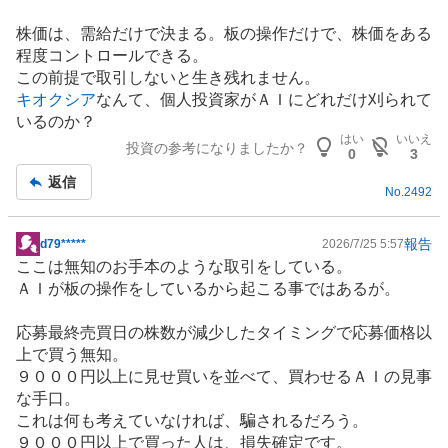
株価は、需給だけで決まる。板の操作だけで、株価をある
程度コントロールできる。
この前提で取引しないと生き残れません。
キオクシア
なんて、個人投資家がＡＩにどれだけ刈られて
いるのか？
はい
いいえ
投資の参考になりましたか？
0
3
返信
No.
2492
報告
d79*****
2026/7/25 5:57
掲
ここは無知のお手本のような取引をしている。
示
ＡＩが板の操作をしているから起こる事ではあるが。
板
記
応募最終売買日の株数が減少したタイミングで応募価格以
事
上で買う無知。
９０００円以上に見せ買いを並べて、買わせるＡＩの見事
な手口。
これは何も考えていなければ、騙されるだろう。
９０００円以上で買った人は、損失確定です。