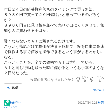
昨日２４日の応募権利落ちのタイミングで買う無知。
８９８０円で買って２０円儲けたと思っているのだろう
か？
８９００円台に見せ板を並べて売りが出にくくさせて、無
知な人に買わせる手口か。
賢くならないとＡＩに騙されるだけです。
こういう需給だけで株価が決まる銘柄で、板を自由に高速
で操作する事で値段を操作できるという事がまるわかりに
なる。
こういうことを、全ての銘柄でＡＩは実行している。
ＡＩと同じ行動を取った時に儲かるというお手本のような
２日間だった。
はい
いいえ
投資の参考になりましたか？
0
6
返信
No.
2491
報告
7e6*****
2026/7/24 9:28
掲