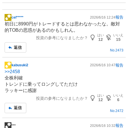
報告
cel*****
2026/6/16 12:24
掲
初日に8990円がトレードするとは思わなかったな。敵対
示
的TOBの思惑があるのかもしれん。
板
はい
いいえ
投資の参考になりましたか？
記
12
15
事
返信
No.
2473
報告
kabusuki2
2026/6/16 10:47
掲
>>
2458
示
全株利確
板
トレンドに乗ってロングしてただけ
記
ラッキーに感謝
事
はい
いいえ
投資の参考になりましたか？
12
6
返信
No.
2472
報告
***
2026/6/16 10:32