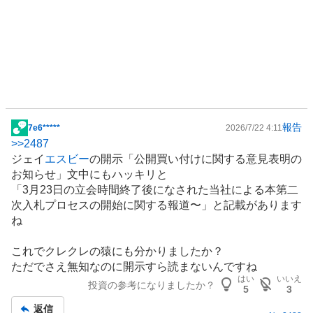
報告
7e6*****
2026/7/22 4:11
掲
>>
2487
示
ジェイ
エスビー
の開示「公開買い付けに関する意見表明の
板
お知らせ」文中にもハッキリと
記
「3月23日の立会時間終了後になされた当社による本第二
事
次入札プロセスの開始に関する報道〜」と記載があります
ね
これでクレクレの猿にも分かりましたか？
ただでさえ無知なのに開示すら読まないんですね
はい
いいえ
投資の参考になりましたか？
5
3
返信