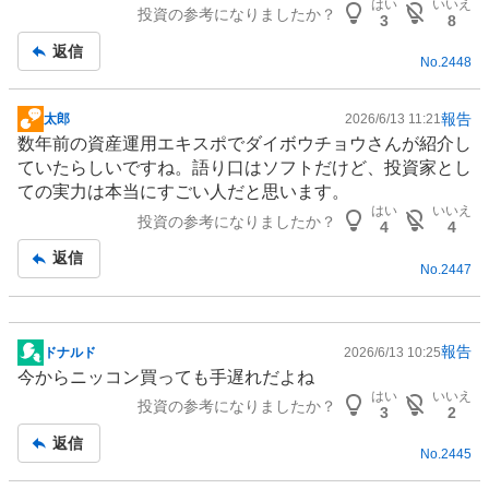
はい
いいえ
投資の参考になりましたか？
3
8
返信
No.
2448
報告
太郎
2026/6/13 11:21
掲
数年前の
資産運用
エキスポでダイボウチョウさんが紹介し
示
ていたらしいですね。語り口はソフトだけど、投資家とし
板
ての実力は本当にすごい人だと思います。
記
はい
いいえ
投資の参考になりましたか？
事
4
4
返信
No.
2447
報告
ドナルド
2026/6/13 10:25
掲
今からニッコン買っても手遅れだよね
示
はい
いいえ
投資の参考になりましたか？
板
3
2
記
返信
No.
2445
事