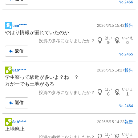
No.
2466
報告
tnm*****
2026/6/15 15:42
掲
やはり情報が漏れていたのか
示
はい
いいえ
投資の参考になりましたか？
板
9
0
記
返信
No.
2465
事
報告
8ab*****
2026/6/15 14:27
掲
学生寮って駅近が多いよ？ねー？
示
万が一でも土地がある
板
はい
いいえ
投資の参考になりましたか？
記
6
1
事
返信
No.
2464
報告
8ab*****
2026/6/15 14:23
掲
上場廃止
示
はい
いいえ
投資の参考になりましたか？