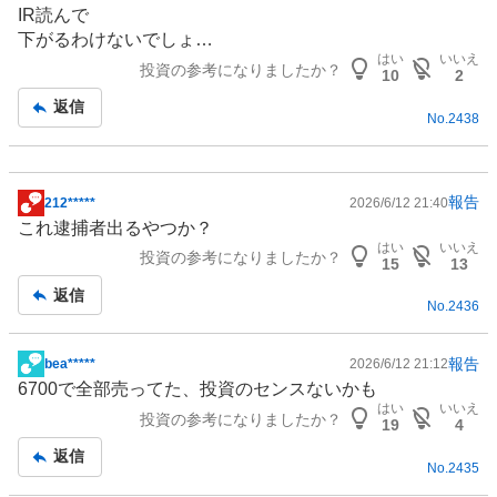
示
IR
読んで
板
下がるわけないでしょ…
記
はい
いいえ
投資の参考になりましたか？
事
10
2
返信
No.
2438
報告
212*****
2026/6/12 21:40
掲
これ逮捕者出るやつか？
示
はい
いいえ
投資の参考になりましたか？
板
15
13
記
返信
No.
2436
事
報告
bea*****
2026/6/12 21:12
掲
6700で全部売ってた、投資のセンスないかも
示
はい
いいえ
投資の参考になりましたか？
板
19
4
記
返信
No.
2435
事