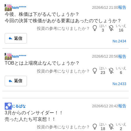
報告
ham*****
2026/6/12 21:00
掲
今後、株価は下がるんでしょうか？
示
今回の決算で株価があがる要素はあったのでしょうか？
板
はい
いいえ
投資の参考になりましたか？
記
3
16
事
返信
No.
2434
報告
ham*****
2026/6/12 20:56
掲
TOBとは上場廃止なんでしょうか？
示
はい
いいえ
投資の参考になりましたか？
板
23
6
記
返信
No.
2433
事
報告
にるばな
2026/6/12 20:42
掲
3月からのインサイダー！！
示
売った人たち可哀想！！
板
はい
いいえ
投資の参考になりましたか？
記
18
2