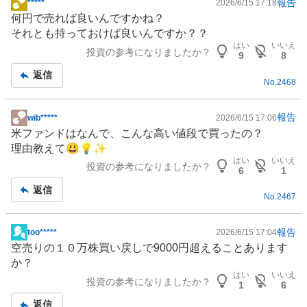
報告
*****
2026/6/15 17:18
掲
何円で売れば良いんですかね？
示
それとも持っておけば良いんですか？？
板
はい
いいえ
投資の参考になりましたか？
記
9
8
事
返信
No.
2468
報告
wib*****
2026/6/15 17:06
掲
米
ファンド
はなんで、こんな高い値段で買ったの？
示
理由教えて😃💡✨
板
はい
いいえ
投資の参考になりましたか？
記
6
1
事
返信
No.
2467
報告
too*****
2026/6/15 17:04
掲
空売りの１０万株買い戻しで9000円超えることあります
示
か？
板
はい
いいえ
投資の参考になりましたか？
記
1
6
事
返信