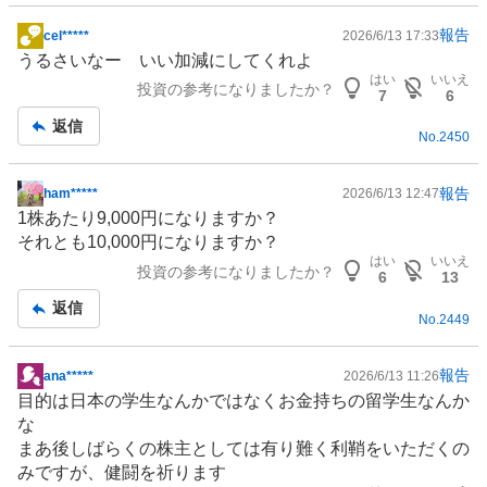
報告
cel*****
2026/6/13 17:33
掲
うるさいなー いい加減にしてくれよ
示
はい
いいえ
投資の参考になりましたか？
板
7
6
記
返信
No.
2450
事
報告
ham*****
2026/6/13 12:47
掲
1株あたり9,000円になりますか？
示
それとも10,000円になりますか？
板
はい
いいえ
投資の参考になりましたか？
記
6
13
事
返信
No.
2449
報告
ana*****
2026/6/13 11:26
掲
目的は日本の学生なんかではなくお金持ちの留学生なんか
示
な
板
まあ後しばらくの株主としては有り難く利鞘をいただくの
記
みですが、健闘を祈ります
事