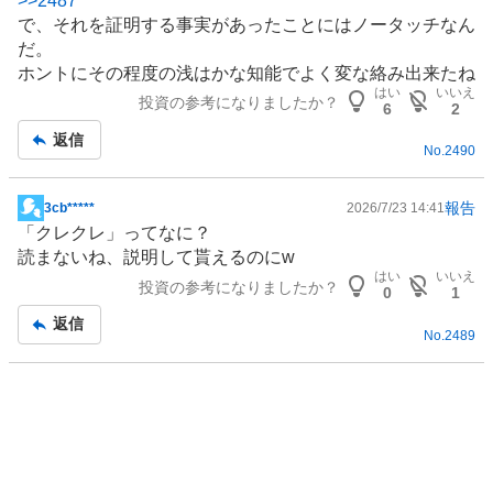
>>
2487
示
で、それを証明する事実があったことにはノータッチなん
板
だ。
記
ホントにその程度の浅はかな知能でよく変な絡み出来たね
事
はい
いいえ
投資の参考になりましたか？
6
2
返信
No.
2490
報告
3cb*****
2026/7/23 14:41
掲
「クレクレ」ってなに？
示
読まないね、説明して貰えるのにw
板
はい
いいえ
投資の参考になりましたか？
記
0
1
事
返信
No.
2489