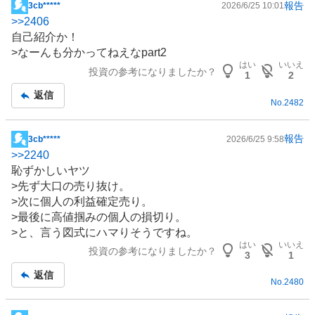
報告
3cb*****
2026/6/25 10:01
掲
>>
2406
示
自己紹介か！
板
>なーんも分かってねえなpart2
記
はい
いいえ
投資の参考になりましたか？
事
1
2
返信
No.
2482
報告
3cb*****
2026/6/25 9:58
掲
>>
2240
示
恥ずかしいヤツ
板
>先ず大口の売り抜け。
記
>次に個人の利益確定売り。
事
>最後に高値掴みの個人の損切り。
>と、言う図式にハマりそうですね。
はい
いいえ
投資の参考になりましたか？
3
1
返信
No.
2480