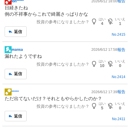
報告
ibh*****
2026/6/12 18:00
掲
日経きたね
示
例の不祥事からこれで綺麗さっぱりかな
板
はい
いいえ
投資の参考になりましたか？
記
4
1
事
返信
No.
2415
報告
mansa
2026/6/12 17:58
掲
漏れたようですね
示
はい
いいえ
投資の参考になりましたか？
板
10
0
記
返信
No.
2414
事
報告
*****
2026/6/12 17:39
掲
ただ出てないだけ？それともやらかしたのか？
示
はい
いいえ
投資の参考になりましたか？
板
5
0
記
返信
No.
2411
事