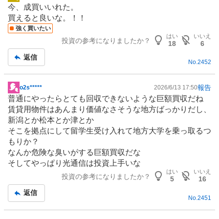
掲
今、成買いいれた。
示
買えると良いな。！！
板
強く買いたい
記
はい
いいえ
投資の参考になりましたか？
事
18
6
返信
No.
2452
報告
o2s*****
2026/6/13 17:50
掲
普通にやったらとても回収できないような巨額買収だね
示
賃貸用物件はあんまり価値なさそうな地方ばっかりだし、
板
新潟とか松本とか津とか
記
そこを拠点にして留学生受け入れて地方大学を乗っ取るつ
事
もりか？
なんか危険な臭いがする巨額買収だな
そしてやっぱり光通信は投資上手いな
はい
いいえ
投資の参考になりましたか？
5
16
返信
No.
2451