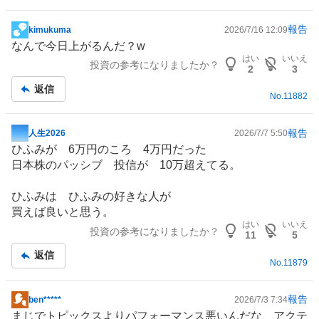
報告
kimukuma
2026/7/16 12:09
掲
なんで今日上がるんだ？w
示
はい
いいえ
投資の参考になりましたか？
板
2
3
記
返信
No.
11882
事
報告
人生2026
2026/7/7 5:50
掲
ひふみが 6万円のころ 4万円だった
示
日本株のパッシブ 投信が 10万超えてる。
板
記
ひふみは ひふみの好きな人が
事
買えば良いと思う。
はい
いいえ
投資の参考になりましたか？
11
5
返信
No.
11879
報告
ben*****
2026/7/3 7:34
掲
まじでトピックスよりパフォーマンス悪いんだな、アクテ