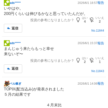
報告
ads*****
2026/6/1 18:57
掲
いやはや。
示
200円くらいは伸びるかなと思っていたんだが。
板
はい
いいえ
投資の参考になりましたか？
記
4
2
事
返信
No.
11844
報告
ads*****
2026/6/1 15:37
掲
まんじゅう来たらもっと幸せ
示
来ないぞ〜
板
はい
いいえ
投資の参考になりましたか？
記
2
1
事
返信
No.
11843
報告
ベル稼ぎ
2026/6/1 14:06
掲
TOPIX(配当込み)が発表されました
示
５月の結果です
板
記
４月末比
事