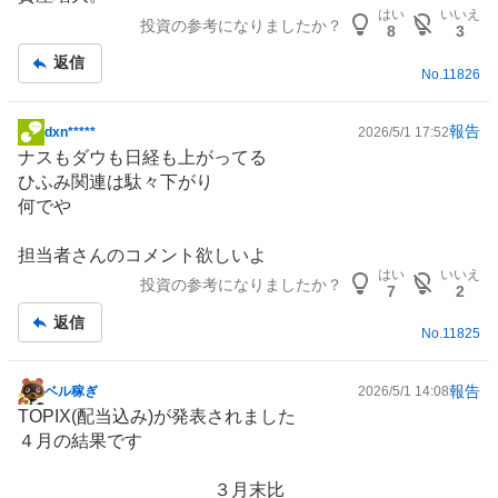
板
はい
いいえ
投資の参考になりましたか？
記
8
3
事
返信
No.
11826
報告
dxn*****
2026/5/1 17:52
掲
ナスもダウも日経も上がってる
示
ひふみ関連は駄々下がり
板
何でや
記
事
担当者さんのコメント欲しいよ
はい
いいえ
投資の参考になりましたか？
7
2
返信
No.
11825
報告
ベル稼ぎ
2026/5/1 14:08
掲
TOPIX(配当込み)が発表されました
示
４月の結果です
板
記
３月末比