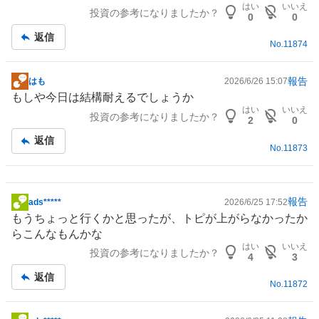
はい
いいえ
投資の参考になりましたか？
記
0
0
事
返信
No.
11874
報告
はも
2026/6/26 15:07
掲
もしや今日は結構耐えるでしょうか
示
はい
いいえ
投資の参考になりましたか？
板
2
0
記
返信
No.
11873
事
報告
ads*****
2026/6/25 17:52
掲
もうちょっと行くかと思ったが、トピが上がらなかったか
示
らこんなもんかな
板
はい
いいえ
投資の参考になりましたか？
記
4
3
事
返信
No.
11872