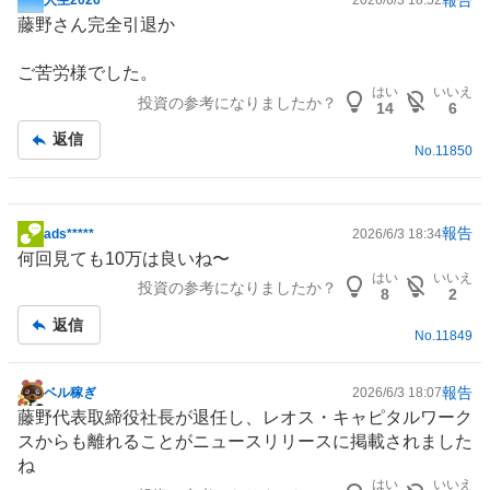
人生2026
2026/6/3 18:52
掲
藤野さん完全引退か
示
板
ご苦労様でした。
記
はい
いいえ
投資の参考になりましたか？
事
14
6
返信
No.
11850
報告
ads*****
2026/6/3 18:34
掲
何回見ても10万は良いね〜
示
はい
いいえ
投資の参考になりましたか？
板
8
2
記
返信
No.
11849
事
報告
ベル稼ぎ
2026/6/3 18:07
掲
藤野代表取締役社長が退任し、レオス・キャピタルワーク
示
スからも離れることがニュースリリースに掲載されました
板
ね
記
はい
いいえ