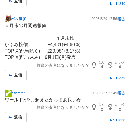
返信
No.
11840
事
報告
ベル稼ぎ
2026/5/29 17:56
掲
５月末の月間速報値
示
板
４月末比
記
ひふみ投信 +4,401(+4.60%)
事
TOPIX(配当除く) +229.96(+6.17%)
TOPIX(配当込み) 6月1日(月)発表
はい
いいえ
投資の参考になりましたか？
4
0
返信
No.
11839
報告
ads*****
2026/5/27 22:49
掲
ワールド
が3万超えたからまあ良いか
示
はい
いいえ
投資の参考になりましたか？
板
2
2
記
返信
No.
11838
事