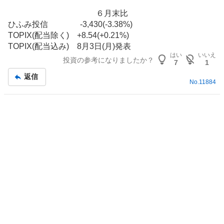
板
６月末比
記
ひふみ投信 -3,430(-3.38%)
事
TOPIX(配当除く) +8.54(+0.21%)
TOPIX(配当込み) 8月3日(月)発表
はい
いいえ
投資の参考になりましたか？
7
1
返信
No.
11884