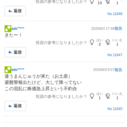
投資の参考になりましたか？
事
10
1
返信
No.
11848
報告
ads*****
2026/6/3 17:48
掲
きたー！
示
はい
いいえ
投資の参考になりましたか？
板
2
1
記
返信
No.
11847
事
報告
ads*****
2026/6/3 9:57
掲
違うまんじゅうが来た（お土産）
示
避難警報出たけど、大して降ってない
板
この混乱に株価急上昇という不釣合
記
はい
いいえ
投資の参考になりましたか？
事
1
1
返信
No.
11845