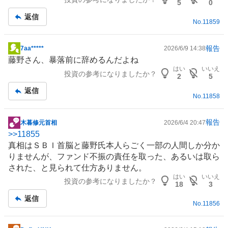
板
5
0
記
返信
No.
11859
事
報告
7aa*****
2026/6/9 14:38
掲
藤野さん、暴落前に辞めるんだよね
示
はい
いいえ
投資の参考になりましたか？
板
2
5
記
返信
No.
11858
事
報告
木暮修元首相
2026/6/4 20:47
掲
>>
11855
示
真相はＳＢＩ首脳と藤野氏本人らごく一部の人間しか分か
板
りませんが、
ファンド
不振の責任を取った、あるいは取ら
記
された、と見られて仕方ありません。
事
はい
いいえ
投資の参考になりましたか？
18
3
返信
No.
11856