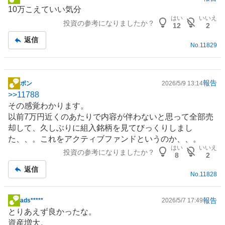
掲
10万こえていい気分
示
はい
いいえ
投資の参考になりましたか？
板
12
2
記
返信
No.
11829
事
報告
ポン
2026/5/9 13:14
掲
>>
11788
示
その感覚わかります。
板
以前7万円近くのあたりで内容が伴わないと思って全部売
記
却して、久しぶりに組入銘柄を見てびっくりしまし
事
た、、。これをアクティブ
ファンド
というのか、、。
はい
いいえ
投資の参考になりましたか？
8
2
返信
No.
11828
報告
ads*****
2026/5/7 17:49
掲
とりあえず良かったな。
示
資産増大。