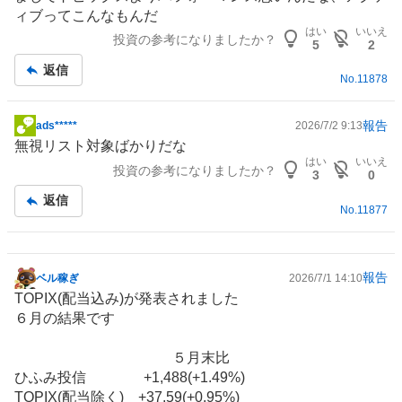
示
ィブってこんなもんだ
板
はい
いいえ
投資の参考になりましたか？
記
5
2
事
返信
No.
11878
報告
ads*****
2026/7/2 9:13
掲
無視リスト対象ばかりだな
示
はい
いいえ
投資の参考になりましたか？
板
3
0
記
返信
No.
11877
事
報告
ベル稼ぎ
2026/7/1 14:10
掲
TOPIX(配当込み)が発表されました
示
６月の結果です
板
記
５月末比
事
ひふみ投信 +1,488(+1.49%)
TOPIX(配当除く) +37.59(+0.95%)