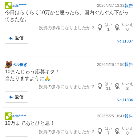
報告
ads*****
2026/5/27 13:33
掲
今日はらくらく10万かと思ったら、国内ぐんぐん下がっ
示
てきたな。
板
はい
いいえ
投資の参考になりましたか？
記
1
0
事
返信
No.
11837
報告
ベル稼ぎ
2026/5/26 17:50
掲
10まんじゅう応募キタ！
示
当たりますように🙏
板
はい
いいえ
投資の参考になりましたか？
記
11
2
事
返信
No.
11836
報告
ads*****
2026/5/25 18:41
掲
10万まであとひと息！
示
はい
いいえ
投資の参考になりましたか？
板
7
0