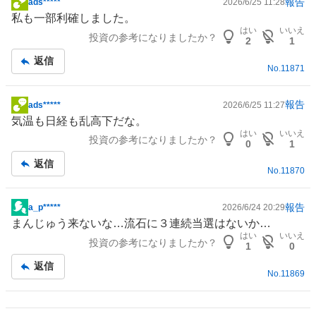
報告
ads*****
2026/6/25 11:28
掲
私も一部利確しました。
示
はい
いいえ
投資の参考になりましたか？
板
2
1
記
返信
No.
11871
事
報告
ads*****
2026/6/25 11:27
掲
気温も日経も乱高下だな。
示
はい
いいえ
投資の参考になりましたか？
板
0
1
記
返信
No.
11870
事
報告
a_p*****
2026/6/24 20:29
掲
まんじゅう来ないな…流石に３連続当選はないか…
示
はい
いいえ
投資の参考になりましたか？
板
1
0
記
返信
No.
11869
事