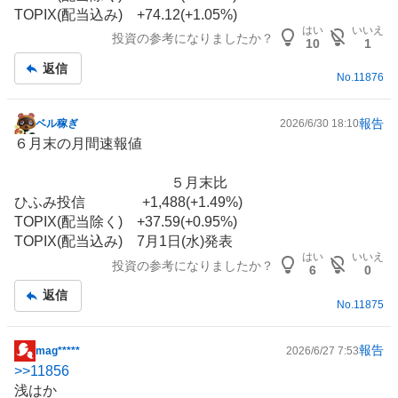
TOPIX(配当込み) +74.12(+1.05%)
はい
いいえ
投資の参考になりましたか？
10
1
返信
No.
11876
報告
ベル稼ぎ
2026/6/30 18:10
掲
６月末の月間速報値
示
板
５月末比
記
ひふみ投信 +1,488(+1.49%)
事
TOPIX(配当除く) +37.59(+0.95%)
TOPIX(配当込み) 7月1日(水)発表
はい
いいえ
投資の参考になりましたか？
6
0
返信
No.
11875
報告
mag*****
2026/6/27 7:53
掲
>>
11856
示
浅はか
板