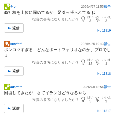
報告
ヤレ
2026/4/27 11:55
掲
商社株を上位に固めてるが、足引っ張られてる ね
示
はい
いいえ
投資の参考になりましたか？
板
3
2
記
返信
No.
11819
事
報告
ben*****
2026/4/25 19:43
掲
ポンコツすぎる、どんなポートフォリオなのか、プロでし
示
ょ
板
はい
いいえ
投資の参考になりましたか？
記
12
1
事
返信
No.
11818
報告
ads*****
2026/4/8 18:54
掲
回復してきたが、さてイランはどうなるやら
示
はい
いいえ
投資の参考になりましたか？
板
5
3
記
返信
No.
11817
事