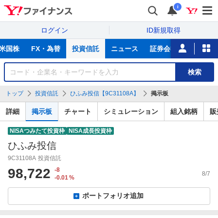
i
ログイン
ID新規取得
主
米国株
FX・為替
投資信託
ニュース
証券会社比較
NIS
な
サ
銘
検索
ー
柄
ビ
を
トップ
投資信託
ひふみ投信【9C31108A】
掲示板
ス
検
索
詳細
掲示板
チャート
シミュレーション
組入銘柄
販
NISAつみたて投資枠
NISA成長投資枠
ひふみ投信
9C31108A
投資信託
98,722
-8
8/7
-0.01
%
ポートフォリオ追加