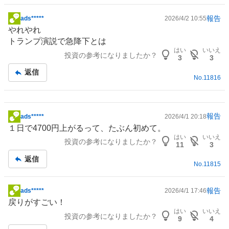
報告
ads*****
2026/4/2 10:55
掲
やれやれ
示
トランプ演説で急降下とは
板
はい
いいえ
投資の参考になりましたか？
記
3
3
事
返信
No.
11816
報告
ads*****
2026/4/1 20:18
掲
１日で4700円上がるって、たぶん初めて。
示
はい
いいえ
投資の参考になりましたか？
板
11
3
記
返信
No.
11815
事
報告
ads*****
2026/4/1 17:46
掲
戻りがすごい！
示
はい
いいえ
投資の参考になりましたか？
板
9
4