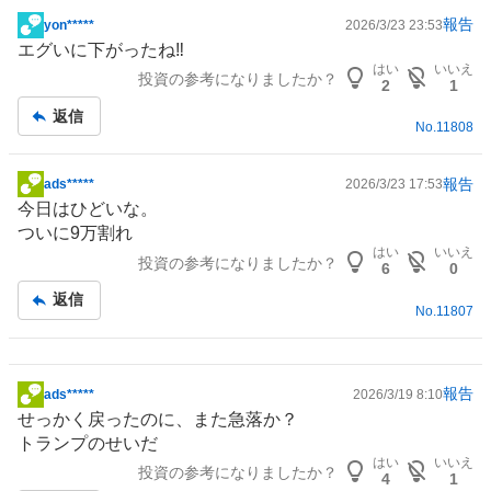
報告
yon*****
2026/3/23 23:53
掲
エグいに下がったね‼️
示
はい
いいえ
投資の参考になりましたか？
板
2
1
記
返信
No.
11808
事
報告
ads*****
2026/3/23 17:53
掲
今日はひどいな。
示
ついに9万割れ
板
はい
いいえ
投資の参考になりましたか？
記
6
0
事
返信
No.
11807
報告
ads*****
2026/3/19 8:10
掲
せっかく戻ったのに、また急落か？
示
トランプのせいだ
板
はい
いいえ
投資の参考になりましたか？
記
4
1