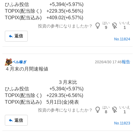
事
ひふみ投信 +5,394(+5.97%)
TOPIX(配当除く) +229.35(+6.56%)
TOPIX(配当込み) +409.02(+6.57%)
はい
いいえ
投資の参考になりましたか？
9
1
返信
No.
11824
報告
ベル稼ぎ
2026/4/30 17:46
掲
４月末の月間速報値
示
板
３月末比
記
ひふみ投信 +5,394(+5.97%)
事
TOPIX(配当除く) +229.35(+6.56%)
TOPIX(配当込み) 5月1日(金)発表
はい
いいえ
投資の参考になりましたか？
8
1
返信
No.
11823