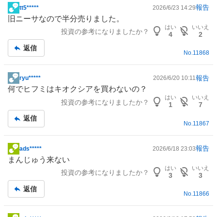
報告
tt5*****
2026/6/23 14:29
掲
旧ニーサなので半分売りました。
示
はい
いいえ
投資の参考になりましたか？
板
4
2
記
返信
No.
11868
事
報告
ryu*****
2026/6/20 10:11
掲
何でヒフミは
キオクシア
を買わないの？
示
はい
いいえ
投資の参考になりましたか？
板
1
7
記
返信
No.
11867
事
報告
ads*****
2026/6/18 23:03
掲
まんじゅう来ない
示
はい
いいえ
投資の参考になりましたか？
板
3
3
記
返信
No.
11866
事