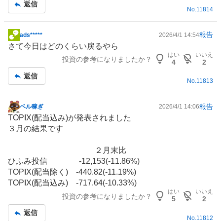
記
返信
No.
11814
事
報告
ads*****
2026/4/1 14:54
掲
さて今日はどのくらい戻るやら
示
はい
いいえ
投資の参考になりましたか？
板
4
2
記
返信
No.
11813
事
報告
ベル稼ぎ
2026/4/1 14:06
掲
TOPIX(配当込み)が発表されました
示
３月の結果です
板
記
２月末比
事
ひふみ投信 -12,153(-11.86%)
TOPIX(配当除く) -440.82(-11.19%)
TOPIX(配当込み) -717.64(-10.33%)
はい
いいえ
投資の参考になりましたか？
5
2
返信
No.
11812