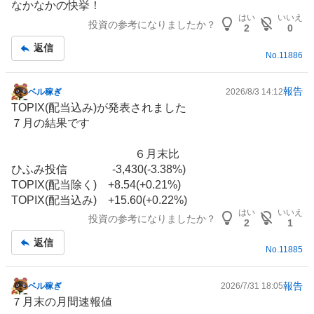
なかなかの快挙！
示
はい
いいえ
投資の参考になりましたか？
板
2
0
記
返信
No.
11886
事
報告
ベル稼ぎ
2026/8/3 14:12
掲
TOPIX(配当込み)が発表されました
示
７月の結果です
板
記
６月末比
事
ひふみ投信 -3,430(-3.38%)
TOPIX(配当除く) +8.54(+0.21%)
TOPIX(配当込み) +15.60(+0.22%)
はい
いいえ
投資の参考になりましたか？
2
1
返信
No.
11885
報告
ベル稼ぎ
2026/7/31 18:05
掲
７月末の月間速報値
示