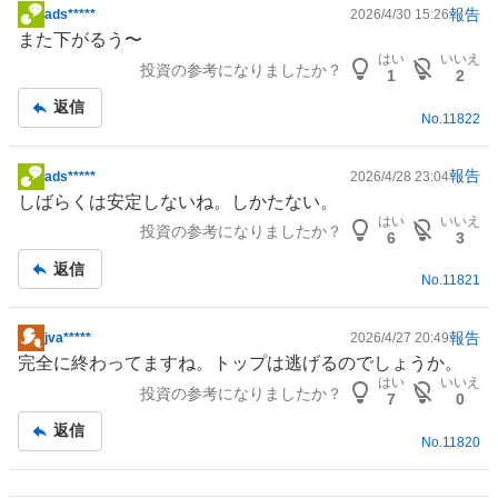
報告
ads*****
2026/4/30 15:26
掲
また下がるう〜
示
はい
いいえ
投資の参考になりましたか？
板
1
2
記
返信
No.
11822
事
報告
ads*****
2026/4/28 23:04
掲
しばらくは安定しないね。しかたない。
示
はい
いいえ
投資の参考になりましたか？
板
6
3
記
返信
No.
11821
事
報告
jva*****
2026/4/27 20:49
掲
完全に終わってますね。トップは逃げるのでしょうか。
示
はい
いいえ
投資の参考になりましたか？
板
7
0
記
返信
No.
11820
事