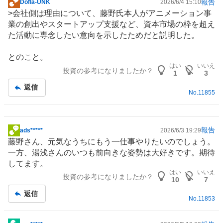
報告
Dofla-UNK
2026/6/4 15:10
掲
>会社側は理由について、藤野氏本人がアニメーション事
示
業の創出やスタートアップ支援など、資本市場の枠を超え
板
た活動に専念したい意向を示したためだと説明した。
記
事
とのこと。
はい
いいえ
投資の参考になりましたか？
1
3
返信
No.
11855
報告
ads*****
2026/6/3 19:29
掲
藤野さん、元気なうちにもう一仕事やりたいのでしょう。
示
一方、湯浅さんのいつも前向きな姿勢は大好きです。期待
板
してます。
記
はい
いいえ
投資の参考になりましたか？
事
10
7
返信
No.
11853