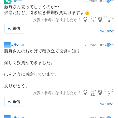
報告
a_p*****
2026/6/3 19:02
掲
藤野さん去ってしまうのか〜
示
残念だけど、引き続き長期投資続けますよ👍
板
はい
いいえ
投資の参考になりましたか？
記
9
4
事
返信
No.
11852
報告
人生2026
2026/6/3 18:54
掲
藤野さんのおかげで積み立て投資を知り
示
板
楽しく投資ができました。
記
事
ほんとうに感謝しています。
ありがとう。
はい
いいえ
投資の参考になりましたか？
21
7
返信
No.
11851
報告