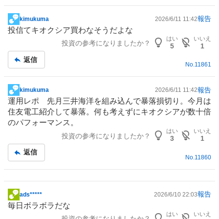
報告
kimukuma
2026/6/11 11:42
掲
投信て
キオクシア
買わなそうだよな
示
はい
いいえ
投資の参考になりましたか？
板
5
1
記
返信
No.
11861
事
報告
kimukuma
2026/6/11 11:42
掲
運用レポ 先月三井海洋を組み込んで暴落損切り。今月は
示
住友電工
紹介して暴落。何も考えずに
キオクシア
が数十倍
板
のパフォーマンス。
記
はい
いいえ
投資の参考になりましたか？
事
3
1
返信
No.
11860
報告
ads*****
2026/6/10 22:03
掲
毎日ボラボラだな
示
はい
いいえ
投資の参考になりましたか？