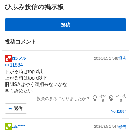
ひふみ投信の掲示板
掲
投稿
示
板
投稿コメント
報告
ロンメル
2026/8/5 17:48
掲
>>
11884
示
下がる時はtopix以上
板
上がる時はtopix以下
記
旧
NISA
はやく満期来ないかな
事
早く辞めたい
はい
いいえ
投資の参考になりましたか？
9
0
返信
No.
11887
報告
ads*****
2026/8/5 17:47
掲