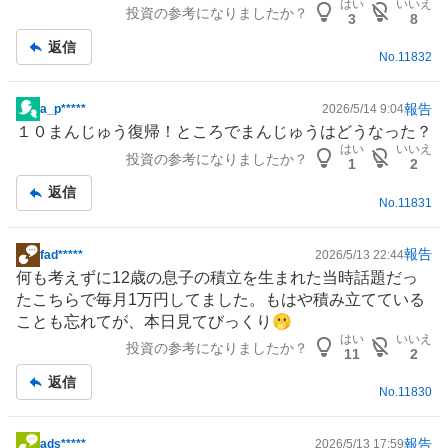
はい
いいえ
投資の参考になりましたか？
板
3
8
記
返信
No.
11832
事
報告
a_p*****
2026/5/14 9:04
掲
１０まんじゅう復帰！ところでまんじゅうはどうなった？
示
はい
いいえ
投資の参考になりましたか？
板
1
2
記
返信
No.
11831
事
報告
fad*****
2026/5/13 22:44
掲
何も考えずに12歳の息子の積立を生まれた当時話題だっ
示
たこちらで毎月1万円してました。もはや積み立てている
板
ことも忘れてが、本日見てびっくり🫢
記
はい
いいえ
投資の参考になりましたか？
事
11
2
返信
No.
11830
報告
ads*****
2026/5/13 17:59