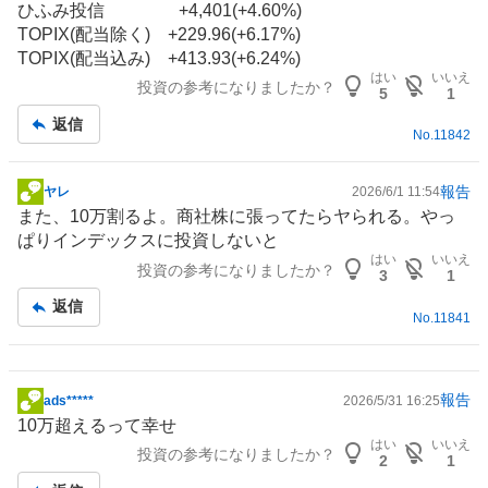
ひふみ投信 +4,401(+4.60%)
TOPIX(配当除く) +229.96(+6.17%)
TOPIX(配当込み) +413.93(+6.24%)
はい
いいえ
投資の参考になりましたか？
5
1
返信
No.
11842
報告
ヤレ
2026/6/1 11:54
掲
また、10万割るよ。商社株に張ってたらヤられる。やっ
示
ぱりインデックスに投資しないと
板
はい
いいえ
投資の参考になりましたか？
記
3
1
事
返信
No.
11841
報告
ads*****
2026/5/31 16:25
掲
10万超えるって幸せ
示
はい
いいえ
投資の参考になりましたか？
板
2
1
記