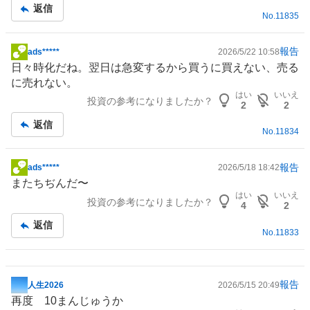
記
返信
No.
11835
事
報告
ads*****
2026/5/22 10:58
掲
日々時化だね。翌日は急変するから買うに買えない、売る
示
に売れない。
板
はい
いいえ
投資の参考になりましたか？
記
2
2
事
返信
No.
11834
報告
ads*****
2026/5/18 18:42
掲
またちぢんだ〜
示
はい
いいえ
投資の参考になりましたか？
板
4
2
記
返信
No.
11833
事
報告
人生2026
2026/5/15 20:49
掲
再度 10まんじゅうか
示