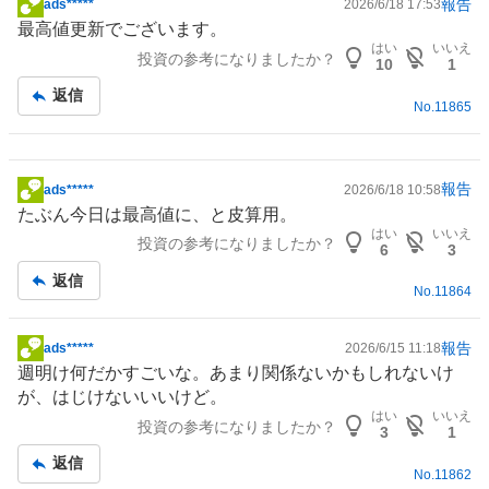
報告
ads*****
2026/6/18 17:53
掲
最高値更新でございます。
示
はい
いいえ
投資の参考になりましたか？
板
10
1
記
返信
No.
11865
事
報告
ads*****
2026/6/18 10:58
掲
たぶん今日は最高値に、と皮算用。
示
はい
いいえ
投資の参考になりましたか？
板
6
3
記
返信
No.
11864
事
報告
ads*****
2026/6/15 11:18
掲
週明け何だかすごいな。あまり関係ないかもしれないけ
示
が、はじけないいいけど。
板
はい
いいえ
投資の参考になりましたか？
記
3
1
事
返信
No.
11862