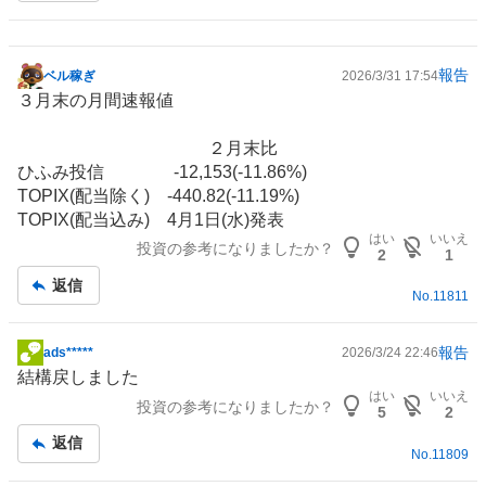
報告
ベル稼ぎ
2026/3/31 17:54
掲
３月末の月間速報値
示
板
２月末比
記
ひふみ投信 -12,153(-11.86%)
事
TOPIX(配当除く) -440.82(-11.19%)
TOPIX(配当込み) 4月1日(水)発表
はい
いいえ
投資の参考になりましたか？
2
1
返信
No.
11811
報告
ads*****
2026/3/24 22:46
掲
結構戻しました
示
はい
いいえ
投資の参考になりましたか？
板
5
2
記
返信
No.
11809
事