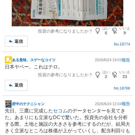
はい
いいえ
投資の参考になりましたか？
6
9
返信
No.
18774
報告
ある意味、スゲーなコイツ
2026/6/24 19:03
掲
日本ヤベー。これはテロ。
示
はい
いいえ
投資の参考になりましたか？
板
2
33
記
返信
No.
18768
事
報告
府中のテクニシャン
2026/6/24 12:04
掲
先日、三鷹に完成した
セコム
の
データセンター
を見てき
示
た。あまりにも立派なDCで驚いた。投資先の会社を分析
板
する際、土地と施設の大きさを参考にするのだが、結局大
記
きく立派なところは株価が上がっていくし、配当利回りも
事