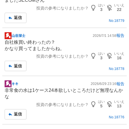
ましたSECOMさん
板
はい
いいえ
投資の参考になりましたか？
記
3
22
事
返信
No.
18779
報告
山谷深士
2026/7/1 14:58
掲
自社株買い終わったの？
示
かなり買ってましたからね。
板
はい
いいえ
投資の参考になりましたか？
記
3
16
事
返信
No.
18778
報告
キキ
2026/6/29 23:16
掲
非常食の水は1ケース24本欲しいところだけど無理なんか
示
な
板
はい
いいえ
投資の参考になりましたか？
記
5
13
事
返信
No.
18776