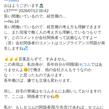
>>
18881
示
おはようございます🙇🏻‍♂️
板
c37***** 2026/07/12 00:42
記
長い間働いているので、経営層の…
事
>>No.18
長い間働いているので、経営層の考え方も理解できます
し、また現場で働く人の考え方も理解しているつもりで
す。とのコメントが会社関係者って証拠なんですよー
（笑）会社関係者のコメントはコンプライアンス問題が発
生しますね💦
☝️☝️☝️言葉足らずで、すみません。
この表現は、私自身が、長年自分が同職場(
セコム
ではあ
りませんよ😊)で働き、他の会社さんもそうなのか
な・・・と思ったものであります。
長年働けば、嫌でも立場も変わります。
但し、自宅の
警備
はセコムさんにお願いしておりますの
で、ここは、関係者ですかね🤭
私が、もしセコムの関係者(取引先含)であれば、セコムに