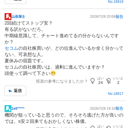
No.
18919
報告
山谷深士
2026/7/28 20:06
掲
2回続けてストップ安？
示
有る訳がないだろ。
板
中期線意識して、チャート進めてるの分からないんです
記
か？
事
セコム
の自社株買いが、どの位進んでいるか全く分かって
ない、可哀想な人。
夏休みの宿題です。
セコムの自社株買いは、過剰に進んでいますか？
頭使って調べて下さい😁
はい
いいえ
投資の参考になりましたか？
24
2
返信
No.
18917
報告
1e0*****
2026/7/28 19:10
掲
機関が狙っていると思うので、そろそろ逃げた方が良いの
示
では。s安２回来てもおかしくない株価。
板
はい
いいえ