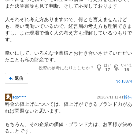
また決算書等も見て判断、そして応援しております。
人それぞれ考え方ありますので、何とも言えませんけど
も、長い間働いているので、経営層の考え方も理解できま
すし、また現場で働く人の考え方も理解しているつもりで
す。
幸いにして、いろんな企業様とお付き合いさせていただい
たことも私の財産です。
はい
いいえ
投資の参考になりましたか？
17
15
返信
No.
18874
報告
sqb*****
2026/7/11 11:41
掲
料金の値上げについては、値上げができるブランド力があ
示
れば問題ないと思います。
板
記
もちろん、その企業の価値・ブランド力は、お客様が決め
事
ることです。