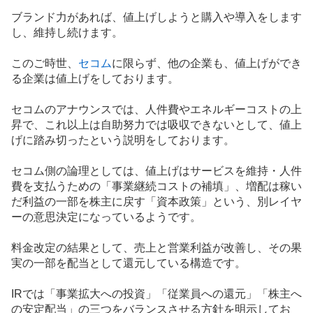
ブランド力があれば、値上げしようと購入や導入をします
し、維持し続けます。
このご時世、
セコム
に限らず、他の企業も、値上げができ
る企業は値上げをしております。
セコムのアナウンスでは、人件費や
エネルギー
コストの上
昇で、これ以上は自助努力では吸収できないとして、値上
げに踏み切ったという説明をしております。
セコム側の論理としては、値上げはサービスを維持・人件
費を支払うための「事業継続コストの補填」、増配は稼い
だ利益の一部を株主に戻す「資本政策」という、別レイヤ
ーの意思決定になっているようです。
料金改定の結果として、売上と営業利益が改善し、その果
実の一部を配当として還元している構造です。
IR
では「事業拡大への投資」「従業員への還元」「株主へ
の安定配当」の三つをバランスさせる方針を明示してお