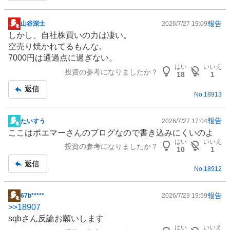
報告
山谷深士
2026/7/27 19:09
掲
しかし、自社株買いの力は凄い。
示
空売り焼かれてるもんな。
板
7000円は通過点に過ぎない。
記
はい
いいえ
投資の参考になりましたか？
事
18
1
返信
No.
18913
報告
たいすう
2026/7/27 17:04
掲
ここはポエマーさんの
ブログ
なので書き込みにくいのよ
示
はい
いいえ
投資の参考になりましたか？
板
10
1
記
返信
No.
18912
事
報告
67b*****
2026/7/23 19:59
掲
>>
18907
示
sqbさん反論お願いします
板
はい
いいえ