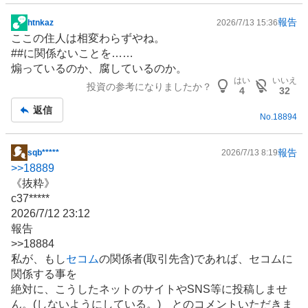
報告
htnkaz
2026/7/13 15:36
掲
ここの住人は相変わらずやね。
示
##に関係ないことを……
板
煽っているのか、腐しているのか。
記
はい
いいえ
投資の参考になりましたか？
事
4
32
返信
No.
18894
報告
sqb*****
2026/7/13 8:19
掲
>>
18889
示
《抜粋》
板
c37*****
記
2026/7/12 23:12
事
報告
>>18884
私が、もし
セコム
の関係者(取引先含)であれば、セコムに
関係する事を
絶対に、こうしたネットのサイトやSNS等に投稿しませ
ん。(しないようにしている。) とのコメントいただきま