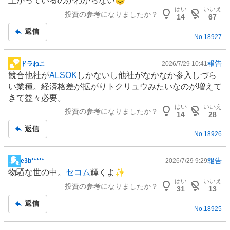
上がっているのかわからない😞
板
はい
いいえ
投資の参考になりましたか？
記
14
67
事
返信
No.
18927
報告
ドラねこ
2026/7/29 10:41
掲
競合他社が
ALSOK
しかないし他社がなかなか参入しづら
示
い業種。経済格差が拡がりトクリュウみたいなのが増えて
板
きて益々必要。
記
はい
いいえ
投資の参考になりましたか？
事
14
28
返信
No.
18926
報告
e3b*****
2026/7/29 9:29
掲
物騒な世の中。
セコム
輝くよ✨
示
はい
いいえ
投資の参考になりましたか？
板
31
13
記
返信
No.
18925
事