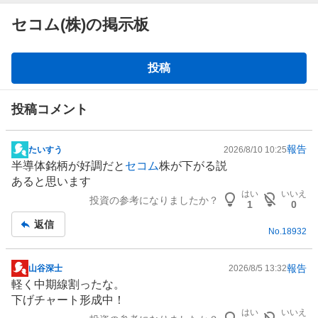
セコム(株)の掲示板
掲
投稿
示
板
投稿コメント
報告
たいすう
2026/8/10 10:25
掲
半導体
銘柄が好調だと
セコム
株が下がる説
示
あると思います
板
はい
いいえ
投資の参考になりましたか？
記
1
0
事
返信
No.
18932
報告
山谷深士
2026/8/5 13:32
掲
軽く中期線割ったな。
示
下げチャート形成中！
板
はい
いいえ