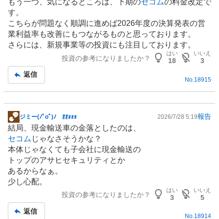
もう一つ、気になるところは、下期の
セコム
の料金改定で
す。
こちらが問題なく順調に進めば2026年度の決算発表の営
業利益率も改善にもつながるものと思っております。
さらには、新規事業等の投資にも注目しております。
はい
いいえ
投資の参考になりましたか？
18
3
返信
No.
18915
報告
ジミー(ﾉﾟοﾟ)ﾉ ｵｵｫｫｫ
2026/7/28 5:19
掲
結局、現金輸送車の金落としたのは、
示
セコム
じゃなさそうかな？
板
本体じゃなくても子会社に現金輸送の
記
トップのアサヒセキュリティとか
事
あるからなぁ。
少し心配。
はい
いいえ
投資の参考になりましたか？
3
5
返信
No.
18914