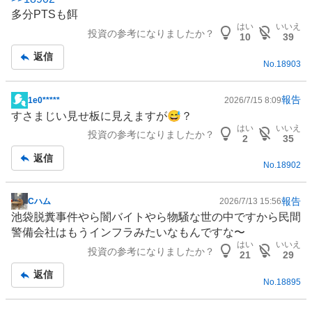
示
多分PTSも餌
板
はい
いいえ
投資の参考になりましたか？
記
10
39
事
返信
No.
18903
報告
1e0*****
2026/7/15 8:09
掲
すさまじい見せ板に見えますが😅？
示
はい
いいえ
投資の参考になりましたか？
板
2
35
記
返信
No.
18902
事
報告
Cハム
2026/7/13 15:56
掲
池袋脱糞事件やら闇バイトやら物騒な世の中ですから民間
示
警備会社はもう
インフラ
みたいなもんですな〜
板
はい
いいえ
投資の参考になりましたか？
記
21
29
事
返信
No.
18895