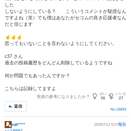
した
しないようにしている？ こういうコメントが疑惑なん
ですよね（笑）でも僕はあなたがセコムの良き応援者なん
だと信じます
☝️☝️☝️
思ってもいないことを言わないようにしてください。
c37 さん
過去の投稿履歴をどんどん削除しているようですね
何か問題でもあったんですか？
こちらは記録してますよ
はい
いいえ
投資の参考になりましたか？
36
27
返信
No.
18893
報告
sqb*****
2026/7/12 8:27
掲