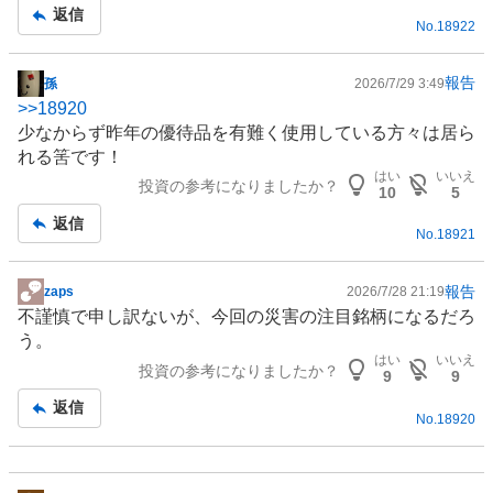
返信
No.
18922
報告
孫
2026/7/29 3:49
掲
>>
18920
示
少なからず昨年の優待品を有難く使用している方々は居ら
板
れる筈です！
記
はい
いいえ
投資の参考になりましたか？
事
10
5
返信
No.
18921
報告
zaps
2026/7/28 21:19
掲
不謹慎で申し訳ないが、今回の災害の注目銘柄になるだろ
示
う。
板
はい
いいえ
投資の参考になりましたか？
記
9
9
事
返信
No.
18920