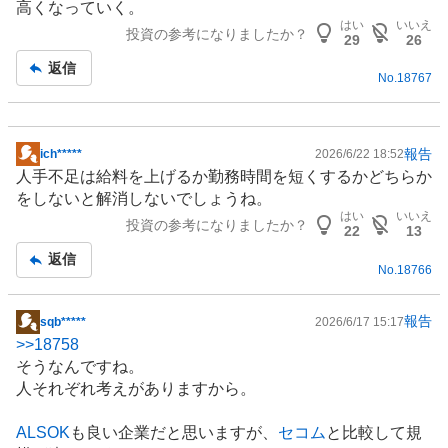
高くなっていく。
はい
いいえ
投資の参考になりましたか？
29
26
返信
No.
18767
報告
ich*****
2026/6/22 18:52
掲
人手不足は給料を上げるか勤務時間を短くするかどちらか
示
をしないと解消しないでしょうね。
板
はい
いいえ
投資の参考になりましたか？
記
22
13
事
返信
No.
18766
報告
sqb*****
2026/6/17 15:17
掲
>>
18758
示
そうなんですね。
板
人それぞれ考えがありますから。
記
事
ALSOK
も良い企業だと思いますが、
セコム
と比較して規