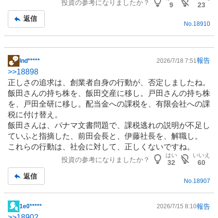
投資の参考になりましたか？
記
9
23
事
返信
No.
18910
報告
lnd*****
2026/7/18 7:51
掲
>>
18898
示
正しさの追求は、創業者自身の行動が、否定しましたね。
板
飯田さんの持ち株を、飯田交産に移し。戸田さんの持ち株
記
を、戸田全研に移し。配当金への課税を、有限会社への課
事
税に付け替え。
飯田さんは、パナマ文書問題で、課税逃れの説明が不足し
ていふと指摘した、前田会長と、伊藤社長を、解職し。
これらの行動は、社会に対して、正しくないですね。
はい
いいえ
投資の参考になりましたか？
32
60
返信
No.
18907
報告
1e0*****
2026/7/15 8:10
掲
>>
18902