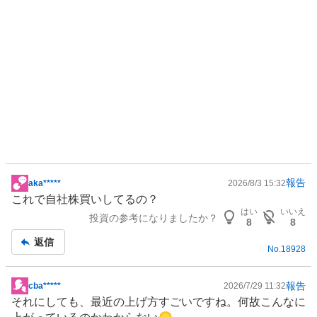
報告
aka*****
2026/8/3 15:32
掲
これで自社株買いしてるの？
示
はい
いいえ
投資の参考になりましたか？
板
8
8
記
返信
No.
18928
事
報告
cba*****
2026/7/29 11:32
掲
それにしても、最近の上げ方すごいですね。何故こんなに
示