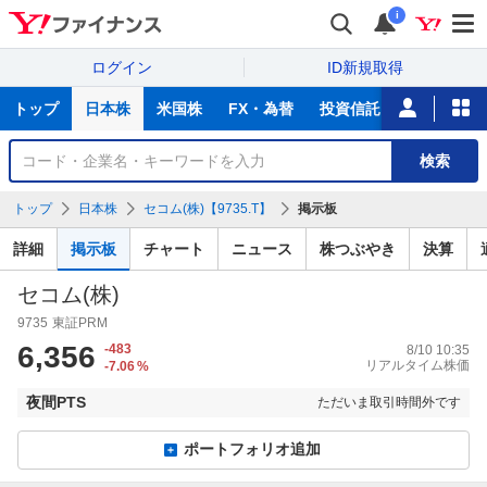
i
ログイン
ID新規取得
主
トップ
日本株
米国株
FX・為替
投資信託
ニュース
な
サ
銘
検索
ー
柄
ビ
を
トップ
日本株
セコム(株)【9735.T】
掲示板
ス
検
索
詳細
掲示板
チャート
ニュース
株つぶやき
決算
セコム(株)
9735
東証PRM
6,356
-483
8/10 10:35
リアルタイム株価
-7.06
%
夜間PTS
ただいま取引時間外です
ポートフォリオ追加