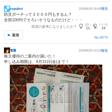
報告
kagujikol
2026/6/29 18:40
掲
防災ポーチって３０００円もするん？
示
全部100均でそろいそうなものだけど・・・
板
はい
いいえ
投資の参考になりましたか？
記
11
19
事
返信
No.
18775
報告
電麗
2026/6/29 14:23
掲
株主優待
のご案内が届いた！
示
申し込み期限は、8月31日(金)まで！
板
記
事