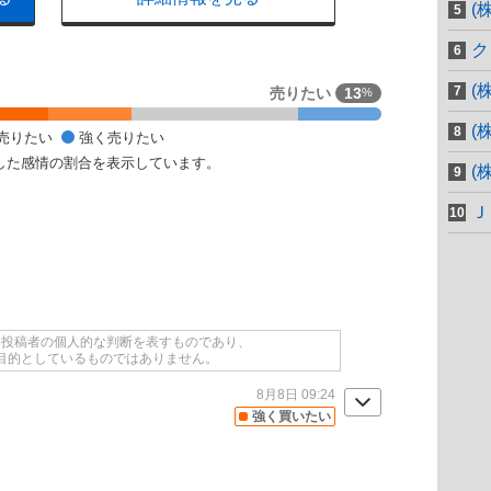
(
ク
(
売りたい
13
%
(
売りたい
強く売りたい
した感情の割合を表示しています。
(
Ｊ
て投稿者の個人的な判断を表すものであり、
目的としているものではありません。
8月8日 09:24
強く買いたい