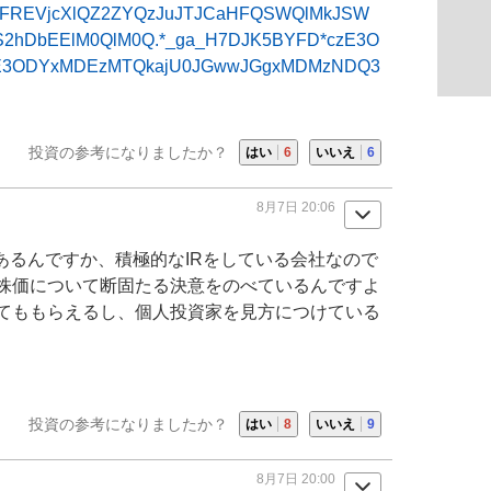
VFREVjcXlQZ2ZYQzJuJTJCaHFQSWQlMkJSW
S2hDbEElM0QlM0Q.*_ga_H7DJK5BYFD*czE3O
E3ODYxMDEzMTQkajU0JGwwJGgxMDMzNDQ3
投資の参考になりましたか？
はい
6
いいえ
6
8月7日 20:06
があるんですか、積極的な
IR
をしている会社なので
株価について断固たる決意をのべているんですよ
てももらえるし、個人投資家を見方につけている
投資の参考になりましたか？
はい
8
いいえ
9
8月7日 20:00