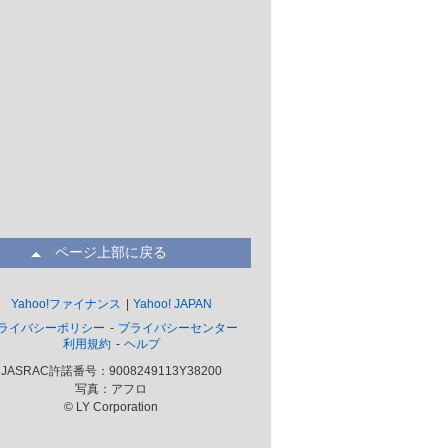
ページ上部に戻る
Yahoo!ファイナンス
Yahoo! JAPAN
ライバシーポリシー
プライバシーセンター
利用規約
ヘルプ
JASRAC許諾番号：9008249113Y38200
写真：アフロ
© LY Corporation