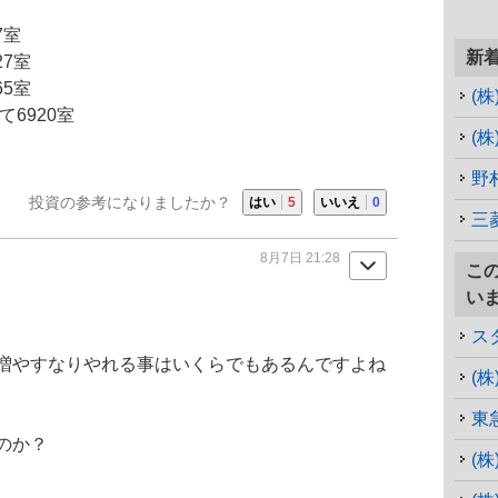
7室
新
27室
65室
(
6920室
(
野
投資の参考になりましたか？
はい
5
いいえ
0
三
8月7日 21:28
こ
い
増やすなりやれる事はいくらでもあるんですよね
(
東
のか？
(