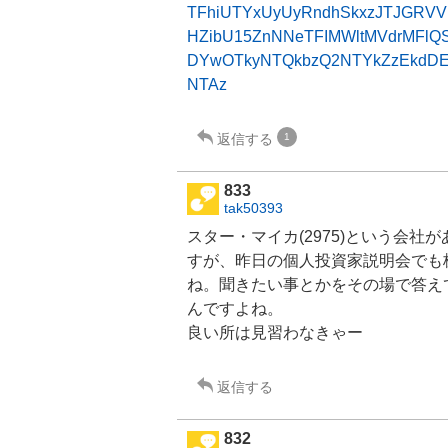
TFhiUTYxUyUyRndhSkxzJTJGRV
HZibU15ZnNNeTFIMWltMVdrMFlQ
DYwOTkyNTQkbzQ2NTYkZzEkdD
NTAz
返信する
1
833
tak50393
スター・マイカ(2975)という会社
すが、昨日の個人投資家説明会でも
ね。聞きたい事とかをその場で答え
んですよね。
良い所は見習わなきゃー
返信する
832