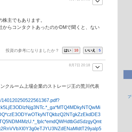
の株主でもあります。
ンク社からコンタクトあったのかDMで聞くと、ない
投資の参考になりましたか？
はい
10
いいえ
5
8月7日 20:18
ランクルーム
上場企業の
ストレージ王
の荒川代表
プ
522/140120250522561367.pdf?
Mzk5LjE3ODIzNjg3NTc.*_ga*MTQ4MDkyNTQwMi
1DQ*czE3ODYwOTkyNTQkbzQ2NTgkZzEkdDE3
Q5NDM4MzU.*_fplc*emdQWHdtbGdSdzgyQmt
2RnVVbXI0Y3g0eTJYU3NZdENaMldtT29yalp5