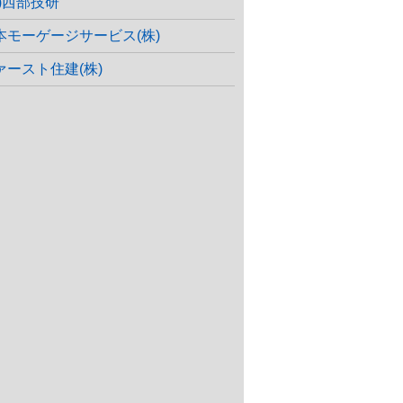
株)西部技研
本モーゲージサービス(株)
ァースト住建(株)