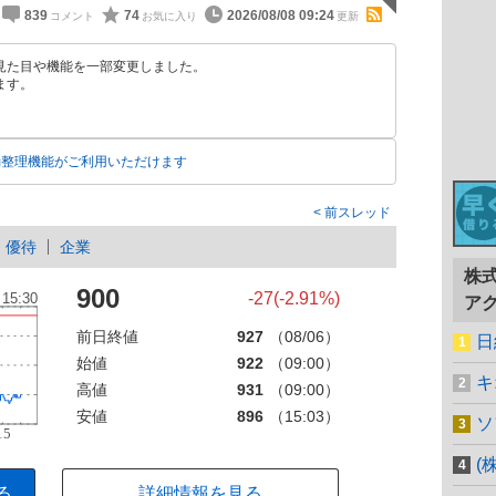
839
74
2026/08/08 09:24
見た目や機能を一部変更しました。
ます。
動整理機能がご利用いただけます
前スレッド
優待
企業
株
900
-27(-2.91%)
ア
前日終値
927
（08/06）
日
始値
922
（09:00）
キ
高値
931
（09:00）
安値
896
（15:03）
ソ
(
る
詳細情報を見る