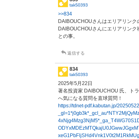
tak50393
>>834
DAIBOUCHOUさんは
エリアリンク
DAIBOUCHOUさんにエリアリ
との事。
返信する
834
tak50393
2025年5月22日
著名投資家 DAIBOUCHOU 氏、
ト
へ気になる質問を直球質問！
https://tdnet-pdf.kabutan.jp/20250
_gl=1*j0gb3k*_gcl_au*NTY2MjQy
4xNjg4Mzg3NjM5*_ga_T4WG70S
ODYxMDEzMTQkajU0JGwwJGgxMT
xeG1PbFljSHd4Vnk1V0t2M1RkMUg