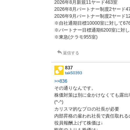
2026年8月新規11ヤード463室
様
2026年8月パートナー制度2ヤード4
子
見
2026年9月パートナー制度2ヤード1
2
※自社通期目標10000室に対して67
5
※パートナー目標通期6200室に対して
%
※
東急
(クラモ955室)
,
売
り
返信する
た
い
1
837
2
tak50393
.
>>836
5
%
その通りなんです。
株価対策は別に金かけなくても露出
(^-^)
カリスマ的なプロの社長が必要
内部昇格の雇われ社長で責任取れる
役員報酬上げて株価は↓
昨年のよりも株価は↓