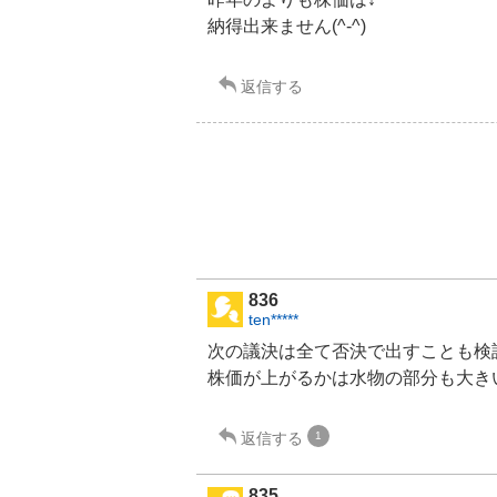
納得出来ません(^-^)
返信する
836
ten*****
次の議決は全て否決で出すことも検
株価が上がるかは水物の部分も大き
返信する
1
835