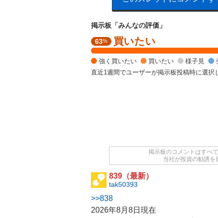
掲示板「みんなの評価」
買いたい
強
63
%
く
買
強く買いたい
買いたい
様子見
い
直近1週間でユーザーが掲示板投稿時に選択
た
い
5
0
%
,
買
い
た
掲示板のコメントはすべ
当社が投資の勧誘を
い
1
839（最新）
2
tak50393
.
>>838
5
%
2026年8月8日現在
,