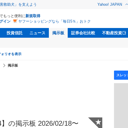
害救助犬」を支えよう
Yahoo! JAPAN
Dでもっと便利に
新規取得
グイン
ヤフーショッピングなら「毎日5％」おトク
投資信託
ニュース
掲示板
証券会社比較
不動産投資
フォリオを表示
】
掲示板
★
の掲示板 2026/02/18〜