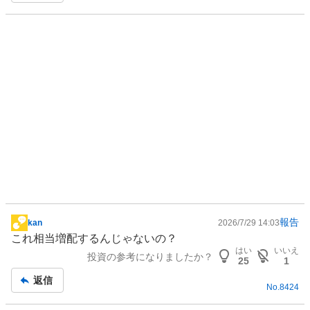
く
売
り
た
い
0
%
報告
kan
2026/7/29 14:03
掲
これ相当増配するんじゃないの？
示
はい
いいえ
投資の参考になりましたか？
板
25
1
記
返信
No.
8424
事