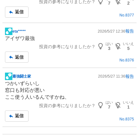
投資の参考になりましたか？
記
7
2
事
返信
No.
8377
報告
eta*****
2026/5/27 12:36
掲
アイザワ最強
示
はい
いいえ
投資の参考になりましたか？
板
3
5
記
返信
No.
8376
事
報告
最強闘士家
2026/5/27 11:36
掲
つかいずらいし
示
窓口も対応が悪い
板
ここ使う人いるんですかね、
記
はい
いいえ
投資の参考になりましたか？
事
7
1
返信
No.
8375