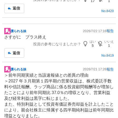
記
17
1
事
返信
No.
8420
報告
護られる妹
2026/7/22 17:16
掲
さすがに プラス終え
示
はい
いいえ
投資の参考になりましたか？
板
5
1
記
返信
No.
8419
事
報告
護られる妹
2026/7/21 17:26
掲
＞前年同期実績と当該速報値との差異の理由
示
＞2027 年３月期第１四半期の営業収益は、株式委託手数
板
料や信託報酬、ラップ商品に係る投資顧問報酬等が増加し
記
たことにより前年同期比 37.0％の増収となり、営業利益
事
及び経常利益は黒字に転じました。
また、特別利益として投資有価証券売却益を計上したこと
により、親会社株主に帰属する四半期純利益は前年同期比
増益となりました。