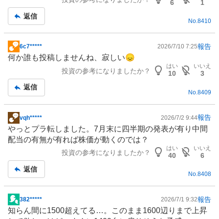
6
1
返信
No.
8410
報告
6c7*****
2026/7/10 7:25
掲
何か誰も投稿しませんね、寂しい😞
示
はい
いいえ
投資の参考になりましたか？
板
10
3
記
返信
No.
8409
事
報告
vqh*****
2026/7/2 9:44
掲
やっとプラ転しました。7月末に四半期の発表が有り中間
示
配当の有無が有れば株価が動くのでは？
板
はい
いいえ
投資の参考になりましたか？
記
40
6
事
返信
No.
8408
報告
382*****
2026/7/1 9:32
掲
知らん間に1500超えてる…。このまま1600辺りまで上昇
示