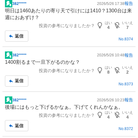
報告
382*****
2026/5/26 17:38
掲
明日は1460あたりの寄り天で引けには1410？1300台は来
示
週におあずけ？
板
はい
いいえ
投資の参考になりましたか？
記
4
7
事
返信
No.
8374
報告
382*****
2026/5/26 10:48
掲
1400割るまで一旦下がるのかな？
示
はい
いいえ
投資の参考になりましたか？
板
8
2
記
返信
No.
8373
事
報告
382*****
2026/5/26 10:23
掲
後場にはもっと下げるかなぁ。下げてくれんかなぁ。
示
はい
いいえ
投資の参考になりましたか？
板
4
4
記
返信
No.
8372
事