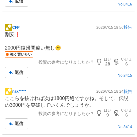
返信
No.
8416
報告
CFP
2026/7/15 18:56
掲
割安❗️
示
板
2000円復帰間違い無し😑
記
強く買いたい
事
はい
いいえ
投資の参考になりましたか？
28
6
返信
No.
8415
報告
nak*****
2026/7/15 18:24
掲
ここらを抜ければ次は1800円処ですかね。そして、伝説
示
の3000円を突破していくんでしょうか。
板
はい
いいえ
投資の参考になりましたか？
記
9
6
事
返信
No.
8414