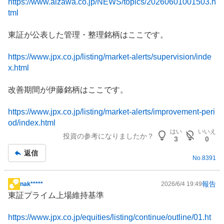
https://www.aizawa.co.jp/NEWS/topics/20260601001503.h
tml
東証が公表した管理・整理銘柄はここです。
https://www.jpx.co.jp/listing/market-alerts/supervision/inde
x.html
改善期間が伊藤銘柄はここです。
https://www.jpx.co.jp/listing/market-alerts/improvement-peri
od/index.html
はい
いいえ
投資の参考になりましたか？
3
0
返信
No.
8391
報告
nak*****
2026/6/4 19:49
掲
東証プライム上場維持基準
示
板
https://www.jpx.co.jp/equities/listing/continue/outline/01.ht
記