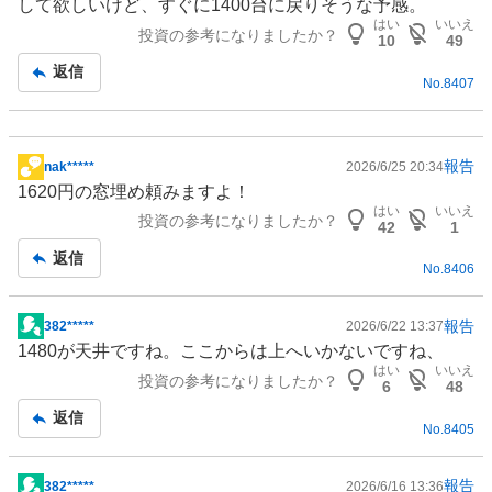
して欲しいけど、すぐに1400台に戻りそうな予感。
板
はい
いいえ
投資の参考になりましたか？
記
10
49
事
返信
No.
8407
報告
nak*****
2026/6/25 20:34
掲
1620円の窓埋め頼みますよ！
示
はい
いいえ
投資の参考になりましたか？
板
42
1
記
返信
No.
8406
事
報告
382*****
2026/6/22 13:37
掲
1480が天井ですね。ここからは上へいかないですね、
示
はい
いいえ
投資の参考になりましたか？
板
6
48
記
返信
No.
8405
事
報告
382*****
2026/6/16 13:36