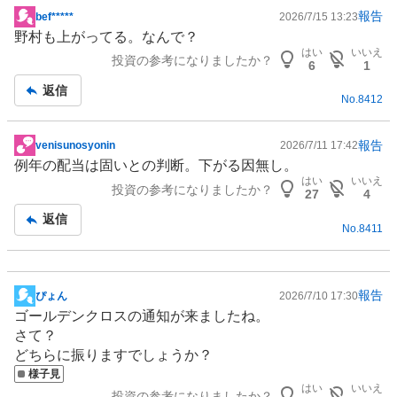
報告
bef*****
2026/7/15 13:23
掲
野村も上がってる。なんで？
示
はい
いいえ
投資の参考になりましたか？
板
6
1
記
返信
No.
8412
事
報告
venisunosyonin
2026/7/11 17:42
掲
例年の配当は固いとの判断。下がる因無し。
示
はい
いいえ
投資の参考になりましたか？
板
27
4
記
返信
No.
8411
事
報告
ぴょん
2026/7/10 17:30
掲
ゴールデンクロスの通知が来ましたね。
示
さて？
板
どちらに振りますでしょうか？
記
様子見
事
はい
いいえ
投資の参考になりましたか？