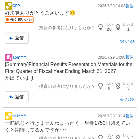
報告
CFP
2026/7/29 14:02
掲
好決算ありがとうございます😊
示
強く買いたい
板
はい
いいえ
投資の参考になりましたか？
記
20
1
事
返信
No.
8423
報告
aon*****
2026/7/29 14:00
掲
[Summary]Financial Results Presentation Materials for the
示
First Quarter of Fiscal Year Ending March 31, 2027
板
が出ています
記
はい
いいえ
投資の参考になりましたか？
事
0
3
返信
No.
8422
報告
nak*****
2026/7/28 13:14
掲
一筋縄じゃ行きませんねまったく。早晩1750円超えてい
示
くと期待してるんですが･･･
板
はい
いいえ
投資の参考になりましたか？