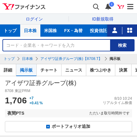
i
ログイン
ID新規取得
主
トップ
日本株
米国株
FX・為替
投資信託
ニュース
な
サ
銘
検索
ー
柄
ビ
を
トップ
日本株
アイザワ証券グループ(株)【8708.T】
掲示板
ス
検
索
詳細
掲示板
チャート
ニュース
株つぶやき
決算
アイザワ証券グループ(株)
8708
東証PRM
1,706
+7
8/10 10:24
リアルタイム株価
+0.41
%
夜間PTS
ただいま取引時間外です
ポートフォリオ追加