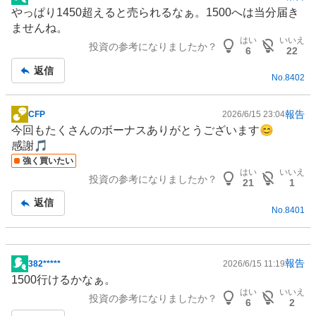
掲
やっぱり1450超えると売られるなぁ。1500へは当分届き
示
ませんね。
板
はい
いいえ
投資の参考になりましたか？
記
6
22
事
返信
No.
8402
報告
CFP
2026/6/15 23:04
掲
今回もたくさんのボーナスありがとうございます😊
示
感謝🎵
板
強く買いたい
記
はい
いいえ
投資の参考になりましたか？
事
21
1
返信
No.
8401
報告
382*****
2026/6/15 11:19
掲
1500行けるかなぁ。
示
はい
いいえ
投資の参考になりましたか？
板
6
2