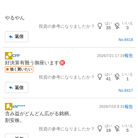
やるやん
はい
いいえ
投資の参考になりましたか？
35
3
返信
No.
8418
報告
CFP
2026/7/21 17:19
掲
好決算有難う御座います㊗️
示
強く買いたい
板
はい
いいえ
投資の参考になりましたか？
記
41
1
事
返信
No.
8417
報告
shi*****
2026/7/16 8:31
掲
含み益がどんどん広がる銘柄。
示
割安株。
板
はい
いいえ
投資の参考になりましたか？
記
18
5
事