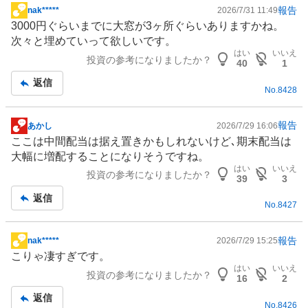
い
報告
nak*****
2026/7/31 11:49
掲
た
3000円ぐらいまでに大窓が3ヶ所ぐらいありますかね。
示
い
次々と埋めていって欲しいです。
板
0
はい
いいえ
投資の参考になりましたか？
記
40
1
%
事
返信
、
No.
8428
様
子
報告
あかし
2026/7/29 16:06
見
掲
ここは中間配当は据え置きかもしれないけど､期末配当は
0
示
大幅に増配することになりそうですね。
%
板
はい
いいえ
、
投資の参考になりましたか？
記
39
3
売
事
返信
り
No.
8427
た
い
報告
nak*****
2026/7/29 15:25
掲
0
こりゃ凄すぎです。
示
%
はい
いいえ
投資の参考になりましたか？
板
16
2
、
記
強
返信
No.
8426
事