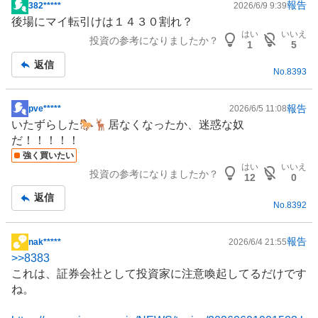
報告
382*****
2026/6/9 9:39
掲
後場にマイ転引けは１４３０割れ？
示
はい
いいえ
投資の参考になりましたか？
板
1
5
記
返信
No.
8393
事
報告
pve*****
2026/6/5 11:08
掲
いたずらした🐎🦌居なくなったか、迷惑な奴
示
だ！！！！！
板
強く買いたい
記
はい
いいえ
投資の参考になりましたか？
事
12
0
返信
No.
8392
報告
nak*****
2026/6/4 21:55
掲
>>
8383
示
これは、証券会社として投資家に注意喚起してるだけです
板
ね。
記
事