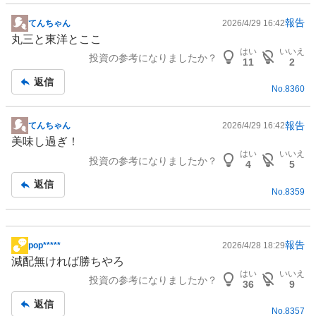
報告
てんちゃん
2026/4/29 16:42
掲
丸三と東洋とここ
示
はい
いいえ
投資の参考になりましたか？
板
11
2
記
返信
No.
8360
事
報告
てんちゃん
2026/4/29 16:42
掲
美味し過ぎ！
示
はい
いいえ
投資の参考になりましたか？
板
4
5
記
返信
No.
8359
事
報告
pop*****
2026/4/28 18:29
掲
減配無ければ勝ちやろ
示
はい
いいえ
投資の参考になりましたか？
板
36
9
記
返信
No.
8357
事