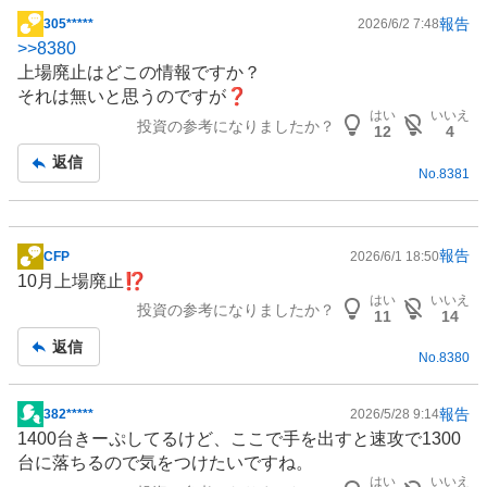
報告
305*****
2026/6/2 7:48
掲
>>
8380
示
上場廃止はどこの情報ですか？
板
それは無いと思うのですが❓️
記
はい
いいえ
投資の参考になりましたか？
事
12
4
返信
No.
8381
報告
CFP
2026/6/1 18:50
掲
10月上場廃止⁉️
示
はい
いいえ
投資の参考になりましたか？
板
11
14
記
返信
No.
8380
事
報告
382*****
2026/5/28 9:14
掲
1400台きーぷしてるけど、ここで手を出すと速攻で1300
示
台に落ちるので気をつけたいですね。
板
はい
いいえ