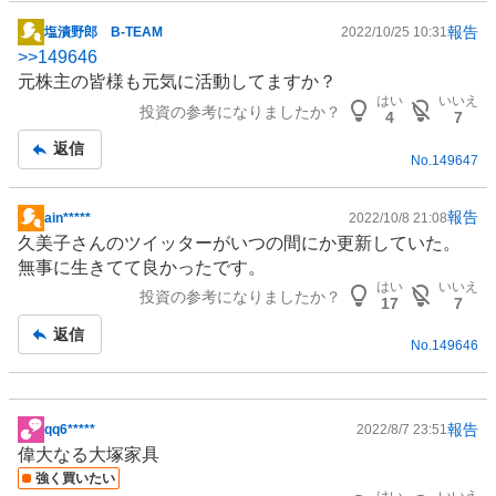
報告
塩漬野郎 B-TEAM
2022/10/25 10:31
掲
>>
149646
示
元株主の皆様も元気に活動してますか？
板
はい
いいえ
投資の参考になりましたか？
記
4
7
事
返信
No.
149647
報告
ain*****
2022/10/8 21:08
掲
久美子さんのツイッターがいつの間にか更新していた。
示
無事に生きてて良かったです。
板
はい
いいえ
投資の参考になりましたか？
記
17
7
事
返信
No.
149646
報告
qq6*****
2022/8/7 23:51
掲
偉大なる大塚家具
示
強く買いたい
板