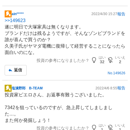
報告
ain*****
2022/4/30 15:27
掲
>>
149623
示
遂に明日で大塚家具は無くなります。
板
ブランドだけは残るようですが、そんなゾンビブランドを
記
誰が喜んで買うのか？
事
久美子氏がヤマダ電機に復帰して経営することになったら
面白いのにな。
はい
いいえ
投資の参考になりましたか？
32
2
返信
No.
149626
報告
塩漬野郎 B-TEAM
2022/4/6 8:55
掲
投資家ピエロさん、お返事有難うございました。
示
板
7342を狙っているのですが、急上昇してしましまし
記
た…。
事
また何か発掘しょう！
はい
いいえ
投資の参考になりましたか？
1
1