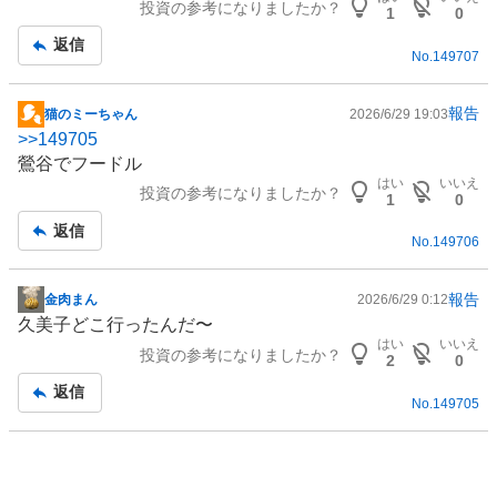
投資の参考になりましたか？
記
1
0
事
返信
No.
149707
報告
猫のミーちゃん
2026/6/29 19:03
掲
>>
149705
示
鶯谷でフードル
板
はい
いいえ
投資の参考になりましたか？
記
1
0
事
返信
No.
149706
報告
金肉まん
2026/6/29 0:12
掲
久美子どこ行ったんだ〜
示
はい
いいえ
投資の参考になりましたか？
板
2
0
記
返信
No.
149705
事