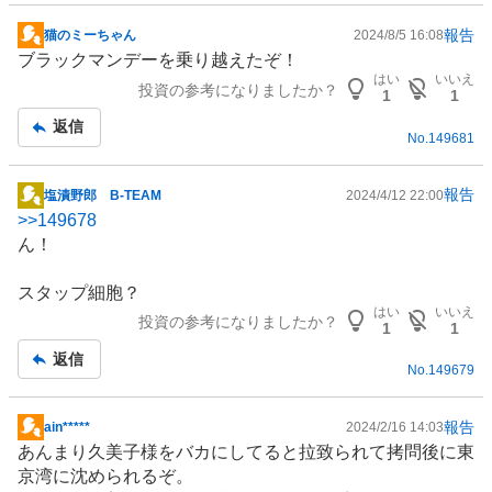
報告
猫のミーちゃん
2024/8/5 16:08
掲
ブラックマンデーを乗り越えたぞ！
示
はい
いいえ
投資の参考になりましたか？
板
1
1
記
返信
No.
149681
事
報告
塩漬野郎 B-TEAM
2024/4/12 22:00
掲
>>
149678
示
ん！
板
記
スタップ細胞？
事
はい
いいえ
投資の参考になりましたか？
1
1
返信
No.
149679
報告
ain*****
2024/2/16 14:03
掲
あんまり久美子様をバカにしてると拉致られて拷問後に東
示
京湾に沈められるぞ。
板