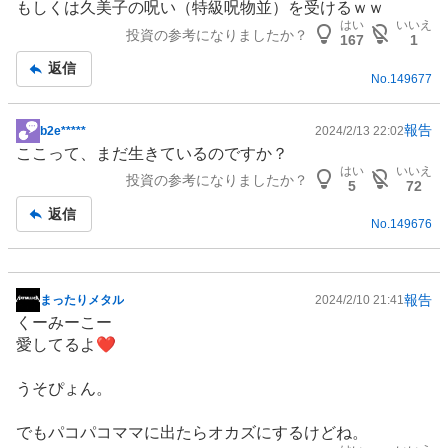
もしくは久美子の呪い（特級呪物並）を受けるｗｗ
記
はい
いいえ
投資の参考になりましたか？
事
167
1
返信
No.
149677
報告
b2e*****
2024/2/13 22:02
掲
ここって、まだ生きているのですか？
示
はい
いいえ
投資の参考になりましたか？
板
5
72
記
返信
No.
149676
事
報告
まったりメタル
2024/2/10 21:41
掲
くーみーこー
示
愛してるよ❤️
板
記
うそぴょん。
事
でもパコパコママに出たらオカズにするけどね。