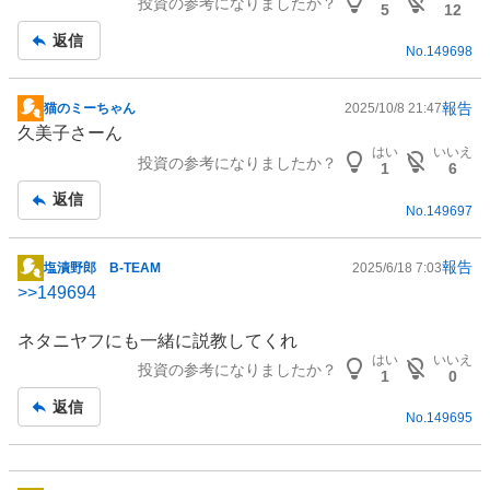
投資の参考になりましたか？
記
5
12
事
返信
No.
149698
報告
猫のミーちゃん
2025/10/8 21:47
掲
久美子さーん
示
はい
いいえ
投資の参考になりましたか？
板
1
6
記
返信
No.
149697
事
報告
塩漬野郎 B-TEAM
2025/6/18 7:03
掲
>>
149694
示
板
ネタニヤフにも一緒に説教してくれ
記
はい
いいえ
投資の参考になりましたか？
事
1
0
返信
No.
149695