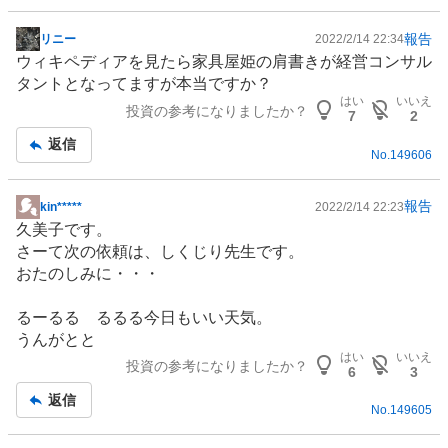
報告
リニー
2022/2/14 22:34
掲
ウィキペディアを見たら家具屋姫の肩書きが経営コンサル
示
タントとなってますが本当ですか？
板
はい
いいえ
投資の参考になりましたか？
記
7
2
事
返信
No.
149606
報告
kin*****
2022/2/14 22:23
掲
久美子です。
示
さーて次の依頼は、しくじり先生です。
板
おたのしみに・・・
記
事
るーるる るるる今日もいい天気。
うんがとと
はい
いいえ
投資の参考になりましたか？
6
3
返信
No.
149605