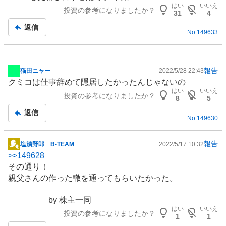
板
はい
いいえ
投資の参考になりましたか？
記
31
4
事
返信
No.
149633
報告
猫田ニャー
2022/5/28 22:43
掲
クミコは仕事辞めて隠居したかったんじゃないの
示
はい
いいえ
投資の参考になりましたか？
板
8
5
記
返信
No.
149630
事
報告
塩漬野郎 B-TEAM
2022/5/17 10:32
掲
>>
149628
示
その通り！
板
親父さんの作った轍を通ってもらいたかった。
記
事
by 株主一同
はい
いいえ
投資の参考になりましたか？
1
1