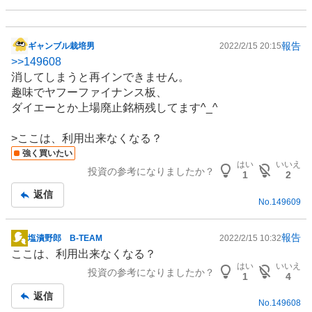
報告
ギャンブル栽培男
2022/2/15 20:15
掲
>>
149608
示
消してしまうと再インできません。
板
趣味でヤフーファイナンス板、
記
ダイエーとか上場廃止銘柄残してます^_^
事
>ここは、利用出来なくなる？
強く買いたい
はい
いいえ
投資の参考になりましたか？
1
2
返信
No.
149609
報告
塩漬野郎 B-TEAM
2022/2/15 10:32
掲
ここは、利用出来なくなる？
示
はい
いいえ
投資の参考になりましたか？
板
1
4
記
返信
No.
149608
事