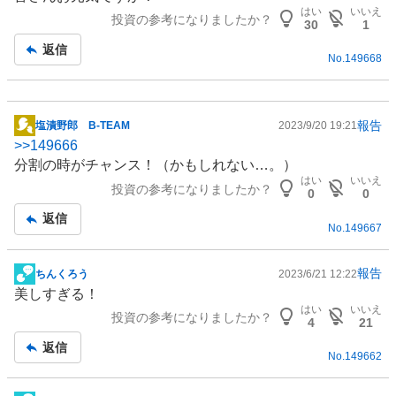
示
はい
いいえ
投資の参考になりましたか？
板
30
1
記
返信
No.
149668
事
報告
塩漬野郎 B-TEAM
2023/9/20 19:21
掲
>>
149666
示
分割の時がチャンス！（かもしれない…。）
板
はい
いいえ
投資の参考になりましたか？
記
0
0
事
返信
No.
149667
報告
ちんくろう
2023/6/21 12:22
掲
美しすぎる！
示
はい
いいえ
投資の参考になりましたか？
板
4
21
記
返信
No.
149662
事