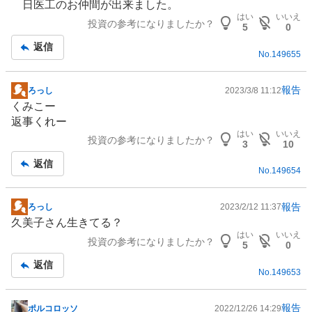
日医工のお仲間が出来ました。
示
はい
いいえ
投資の参考になりましたか？
板
5
0
記
返信
No.
149655
事
報告
ろっし
2023/3/8 11:12
掲
くみこー
示
返事くれー
板
はい
いいえ
投資の参考になりましたか？
記
3
10
事
返信
No.
149654
報告
ろっし
2023/2/12 11:37
掲
久美子さん生きてる？
示
はい
いいえ
投資の参考になりましたか？
板
5
0
記
返信
No.
149653
事
報告
ポルコロッソ
2022/12/26 14:29