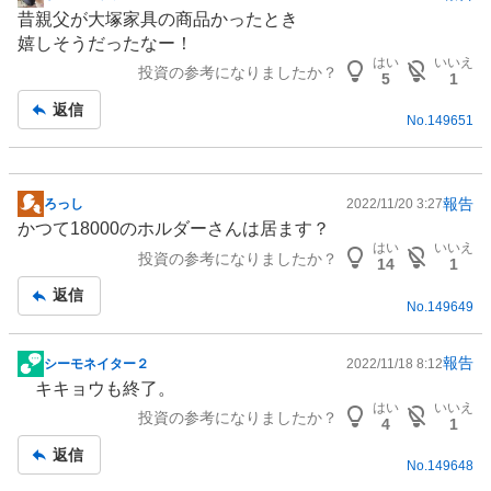
掲
昔親父が大塚家具の商品かったとき
示
嬉しそうだったなー！
板
はい
いいえ
投資の参考になりましたか？
記
5
1
事
返信
No.
149651
報告
ろっし
2022/11/20 3:27
掲
かつて18000のホルダーさんは居ます？
示
はい
いいえ
投資の参考になりましたか？
板
14
1
記
返信
No.
149649
事
報告
シーモネイター２
2022/11/18 8:12
掲
キキョウも終了。
示
はい
いいえ
投資の参考になりましたか？
板
4
1
記
返信
No.
149648
事