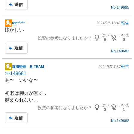
事
返信
No.
149685
報告
ton*****
2024/9/6 18:41
掲
懐かしい
示
はい
いいえ
投資の参考になりましたか？
板
6
0
記
返信
No.
149683
事
報告
塩漬野郎 B-TEAM
2024/8/7 7:37
掲
>>
149681
示
あ〜 いいな〜
板
記
初老は脚力が無く…
事
越えられない…
はい
いいえ
投資の参考になりましたか？
3
1
返信
No.
149682