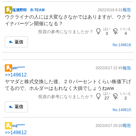
報告
塩漬野郎 B-TEAM
2022/2/18 9:31
掲
ウクライナの人には大変なさなかではありますが、ウクラ
示
イナバーゲン開催になる？
板
はい
いいえ
投資の参考になりましたか？
記
3
4
事
返信
No.
149616
報告
ain*****
2022/2/17 22:45
掲
>>
149612
示
ヤマダと株式交換した後、２０パーセントくらい株価下げ
板
てるので、ホルダーはもれなく大損でしょうねww
記
はい
いいえ
投資の参考になりましたか？
事
27
2
返信
No.
149615
報告
vuj*****
2022/2/17 20:20
掲
>>
149612
示