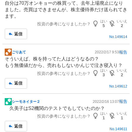
自分は70万オンキョーの株買って、去年上場廃止になり
板
ました。売買はできませんが、株主優待券だけ送られてき
記
ます。
事
はい
いいえ
投資の参考になりましたか？
5
2
返信
No.
149614
報告
ごりあて
2022/2/17 9:53
掲
そういえば、株を持ってた人はどうなるの？
示
もう無価値だから、売れもしないかんじで泣き寝入り？
板
はい
いいえ
投資の参考になりましたか？
記
3
2
事
返信
No.
149612
報告
シーモネイター２
2022/2/16 13:07
掲
久美子はS2機関のテストでもしていたのか？
示
はい
いいえ
投資の参考になりましたか？
板
1
1
記
返信
No.
149611
事