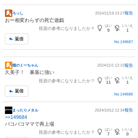
報告
ろっし
2024/11/19 23:27
掲
おー相変わらずの死亡遊戯
示
はい
いいえ
投資の参考になりましたか？
板
9
1
記
返信
No.
149687
事
報告
猫のミーちゃん
2024/11/1 12:15
掲
久美子！ 暴落に強い
示
はい
いいえ
投資の参考になりましたか？
板
11
1
記
返信
No.
149686
事
報告
まったりメタル
2024/10/12 12:34
掲
>>
149684
示
パコパコママで再上場
板
はい
いいえ
投資の参考になりましたか？
記
7
0