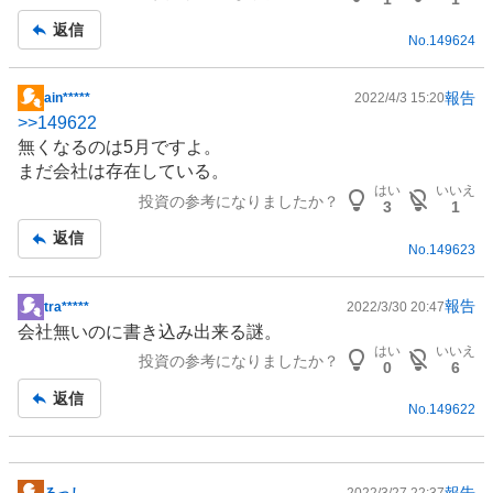
返信
No.
149624
報告
ain*****
2022/4/3 15:20
掲
>>
149622
示
無くなるのは5月ですよ。
板
まだ会社は存在している。
記
はい
いいえ
投資の参考になりましたか？
事
3
1
返信
No.
149623
報告
tra*****
2022/3/30 20:47
掲
会社無いのに書き込み出来る謎。
示
はい
いいえ
投資の参考になりましたか？
板
0
6
記
返信
No.
149622
事
報告