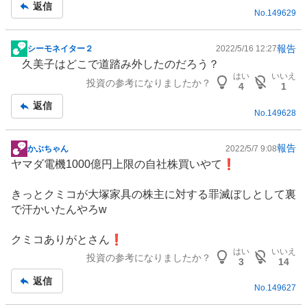
返信
No.
149629
報告
シーモネイター２
2022/5/16 12:27
掲
久美子はどこで道踏み外したのだろう？
示
はい
いいえ
投資の参考になりましたか？
板
4
1
記
返信
No.
149628
事
報告
かぶちゃん
2022/5/7 9:08
掲
ヤマダ電機1000億円上限の自社株買いやて❗️
示
板
きっとクミコが大塚家具の株主に対する罪滅ぼしとして裏
記
で汗かいたんやろw
事
クミコありがとさん❗️
はい
いいえ
投資の参考になりましたか？
3
14
返信
No.
149627