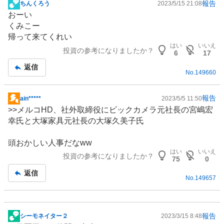
報告
ちんくろう
2023/5/15 21:08
掲
おーい
示
くみこー
板
帰って来てくれい
記
はい
いいえ
投資の参考になりましたか？
事
6
17
返信
No.
149660
報告
ain*****
2023/5/5 11:50
掲
>>メルコHD、社外取締役にビックカメラ元社長の宮嶋宏
示
幸氏と大塚家具元社長の大塚久美子氏
板
記
頭おかしい人事だなww
事
はい
いいえ
投資の参考になりましたか？
75
0
返信
No.
149657
報告
シーモネイター２
2023/3/15 8:48
掲