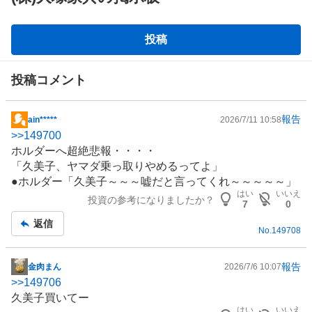
掲
投稿
示
板
投稿コメント
報告
ain*****
2026/7/11 10:58
掲
>>
149700
示
ホルダーへ超絶悲報・・・・
板
「久美子、ヤマダ乗っ取りやめるってよ」
記
●ホルダー「久美子～～～嘘だと言ってくれ～～～～～」
事
はい
いいえ
投資の参考になりましたか？
7
0
返信
No.
149708
報告
金肉まん
2026/7/6 10:07
掲
>>
149706
示
久美子買いてー
板
はい
いいえ