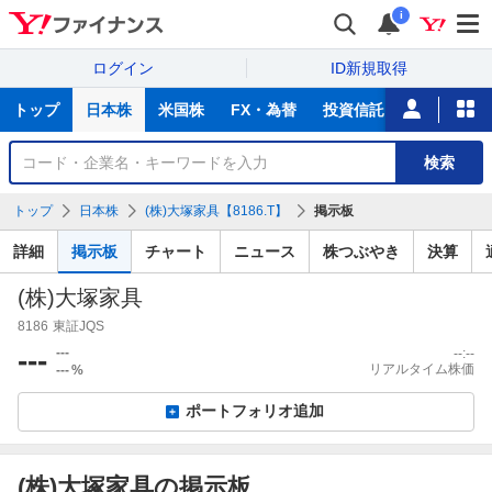
i
ログイン
ID新規取得
主
トップ
日本株
米国株
FX・為替
投資信託
ニュース
な
サ
銘
検索
ー
柄
ビ
を
トップ
日本株
(株)大塚家具【8186.T】
掲示板
ス
検
索
詳細
掲示板
チャート
ニュース
株つぶやき
決算
(株)大塚家具
8186
東証JQS
---
---
--:--
リアルタイム株価
---
%
ポートフォリオ追加
(株)大塚家具の掲示板