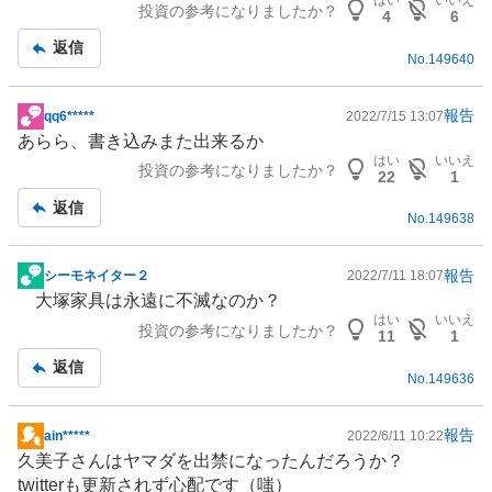
はい
いいえ
投資の参考になりましたか？
記
4
6
事
返信
No.
149640
報告
qq6*****
2022/7/15 13:07
掲
あらら、書き込みまた出来るか
示
はい
いいえ
投資の参考になりましたか？
板
22
1
記
返信
No.
149638
事
報告
シーモネイター２
2022/7/11 18:07
掲
大塚家具は永遠に不滅なのか？
示
はい
いいえ
投資の参考になりましたか？
板
11
1
記
返信
No.
149636
事
報告
ain*****
2022/6/11 10:22
掲
久美子さんはヤマダを出禁になったんだろうか？
示
twitterも更新されず心配です（嗤）