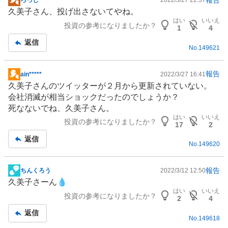
ろっし
2022/3/27 22:37
掲
久美子さん、投げ出さないてやね。
示
はい
いいえ
投資の参考になりましたか？
板
1
4
記
返信
No.
149621
事
報告
ain*****
2022/3/27 16:41
掲
久美子さんのツイッターが２月から更新されていない。
示
会社消滅が相当ショックだったのでしょうか？
板
死なないでね、久美子さん。
記
はい
いいえ
投資の参考になりましたか？
事
17
2
返信
No.
149620
報告
ちんくろう
2022/3/12 12:50
掲
久美子さーん💧
示
はい
いいえ
投資の参考になりましたか？
板
2
4
記
返信
No.
149618
事