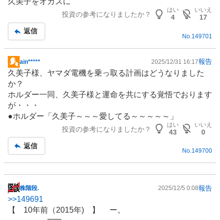
久美子をオカズに
板
はい
いいえ
投資の参考になりましたか？
記
4
17
事
返信
No.
149701
報告
ain*****
2025/12/31 16:17
掲
久美子様、ヤマダ電機を乗っ取る計画はどうなりました
示
か？
板
ホルダー一同、久美子様と運命を共にする覚悟でおります
記
が・・・
事
●ホルダー「久美子～～～愛してる～～～～～」
はい
いいえ
投資の参考になりましたか？
43
0
返信
No.
149700
報告
株階段.
2025/12/5 0:08
掲
>>
149691
示
【 10年前（2015年) 】 ー。
板