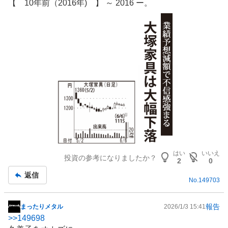
【 10年前（2016年) 】 ～ 2016 ー。
板
記
事
はい
いいえ
投資の参考になりましたか？
2
0
返信
No.
149703
報告
まったりメタル
2026/1/3 15:41
掲
>>
149698
示