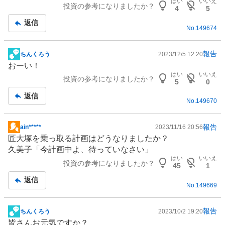
はい
いいえ
投資の参考になりましたか？
4
5
返信
No.
149674
報告
ちんくろう
2023/12/5 12:20
掲
おーい！
示
はい
いいえ
投資の参考になりましたか？
板
5
0
記
返信
No.
149670
事
報告
ain*****
2023/11/16 20:56
掲
匠大塚を乗っ取る計画はどうなりましたか？
示
久美子「今計画中よ、待っていなさい」
板
はい
いいえ
投資の参考になりましたか？
記
45
1
事
返信
No.
149669
報告
ちんくろう
2023/10/2 19:20
掲
皆さんお元気ですか？