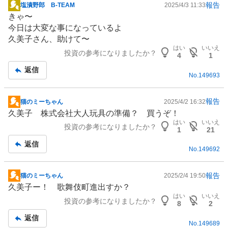
報告
塩漬野郎 B-TEAM
2025/4/3 11:33
掲
きゃ〜
示
今日は大変な事になっているよ
板
久美子さん、助けて〜
記
はい
いいえ
投資の参考になりましたか？
事
4
1
返信
No.
149693
報告
猫のミーちゃん
2025/4/2 16:32
掲
久美子 株式会社大人玩具の準備？ 買うぞ！
示
はい
いいえ
投資の参考になりましたか？
板
1
21
記
返信
No.
149692
事
報告
猫のミーちゃん
2025/2/4 19:50
掲
久美子ー！ 歌舞伎町進出すか？
示
はい
いいえ
投資の参考になりましたか？
板
8
2
記
返信
No.
149689
事