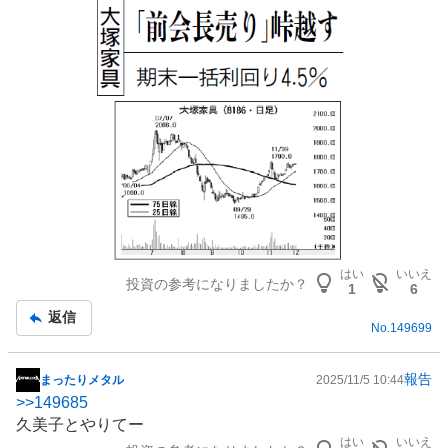
記
事
はい
いいえ
投資の参考になりましたか？
1
6
返信
No.
149699
報告
まったりメタル
2025/11/5 10:44
掲
>>
149685
示
久美子とやりてー
板
はい
いいえ