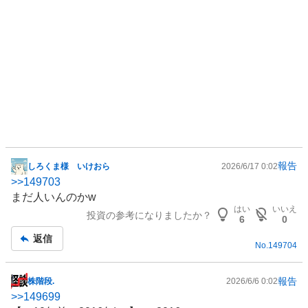
報告
しろくま様 いけおら
2026/6/17 0:02
掲
>>
149703
示
まだ人いんのかw
板
はい
いいえ
投資の参考になりましたか？
記
6
0
事
返信
No.
149704
報告
株階段.
2026/6/6 0:02
掲
>>
149699
示