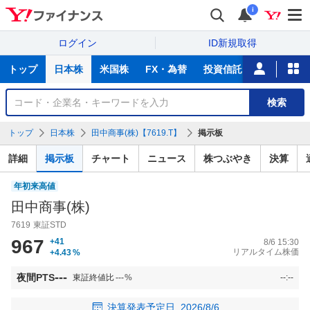
i
ログイン
ID新規取得
主
トップ
日本株
米国株
FX・為替
投資信託
ニュース
な
サ
銘
検索
ー
柄
ビ
を
トップ
日本株
田中商事(株)【7619.T】
掲示板
ス
検
索
詳細
掲示板
チャート
ニュース
株つぶやき
決算
年初来高値
田中商事(株)
7619
東証STD
967
+41
8/6 15:30
リアルタイム株価
+4.43
%
---
夜間PTS
東証終値比
---
%
--:--
決算発表予定日
2026/8/6