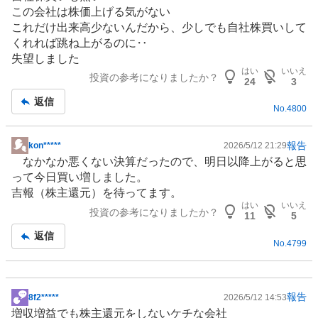
板
この会社は株価上げる気がない
記
これだけ出来高少ないんだから、少しでも自社株買いして
事
くれれば跳ね上がるのに‥
失望しました
はい
いいえ
投資の参考になりましたか？
24
3
返信
No.
4800
報告
kon*****
2026/5/12 21:29
掲
なかなか悪くない決算だったので、明日以降上がると思
示
って今日買い増しました。
板
吉報（株主還元）を待ってます。
記
はい
いいえ
投資の参考になりましたか？
事
11
5
返信
No.
4799
報告
8f2*****
2026/5/12 14:53
掲
増収増益でも株主還元をしないケチな会社