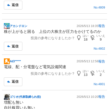
記
返信
No.
4809
事
報告
アカンドロン
2026/5/13 18:35
掲
株が上がると困る 上位の大株主が圧力をかけてるのか
示
はい
いいえ
投資の参考になりましたか？
板
18
9
記
返信
No.
4802
事
報告
4d3*****
2026/5/13 12:58
掲
電線
、配・分電盤など電気設備関連
示
はい
いいえ
投資の参考になりましたか？
板
13
2
記
返信
No.
4801
事
報告
ゴリオ(代表取締られ役)
2026/5/13 10:20
掲
増配も無い
示
自社株買いも無い