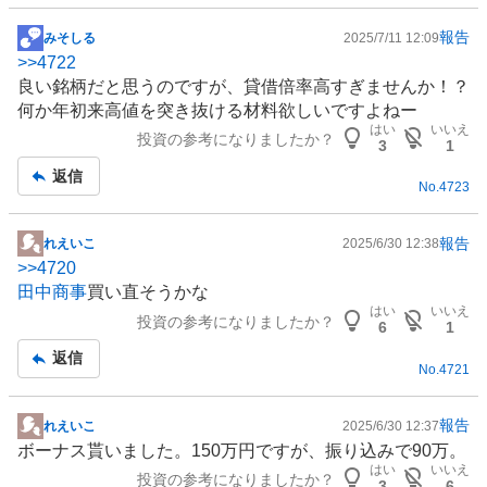
報告
みそしる
2025/7/11 12:09
掲
>>
4722
示
良い銘柄だと思うのですが、貸借倍率高すぎませんか！？
板
何か年初来高値を突き抜ける材料欲しいですよねー
記
はい
いいえ
投資の参考になりましたか？
事
3
1
返信
No.
4723
報告
れえいこ
2025/6/30 12:38
掲
>>
4720
示
田中商事
買い直そうかな
板
はい
いいえ
投資の参考になりましたか？
記
6
1
事
返信
No.
4721
報告
れえいこ
2025/6/30 12:37
掲
ボーナス貰いました。150万円ですが、振り込みで90万。
示
はい
いいえ
投資の参考になりましたか？
板
3
6