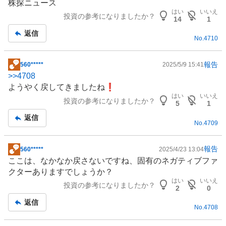
株探ニュース
はい
いいえ
投資の参考になりましたか？
14
1
返信
No.
4710
報告
560*****
2025/5/9 15:41
掲
>>
4708
示
ようやく戻してきましたね❗
板
はい
いいえ
投資の参考になりましたか？
記
5
1
事
返信
No.
4709
報告
560*****
2025/4/23 13:04
掲
ここは、なかなか戻さないですね、固有のネガティブファ
示
クターありますでしょうか？
板
はい
いいえ
投資の参考になりましたか？
記
2
0
事
返信
No.
4708