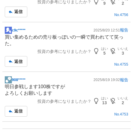
投資の参考になりましたか？
板
9
2
記
返信
No.
4756
事
報告
c9c*****
2025/8/20 12:51
掲
買い集めるための売り板っぽいの一瞬で買われてて笑っ
示
た。
板
はい
いいえ
投資の参考になりましたか？
記
5
3
事
返信
No.
4755
報告
908*****
2025/8/19 19:02
掲
明日参戦します100株ですが
示
よろしくお願いします
板
はい
いいえ
投資の参考になりましたか？
記
13
2
事
返信
No.
4753