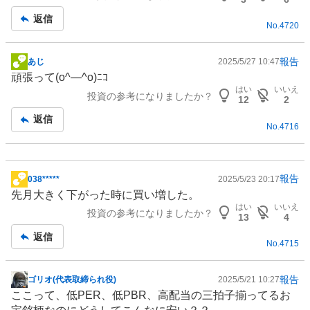
記
返信
No.
4720
事
報告
あじ
2025/5/27 10:47
掲
頑張って(o^―^o)ﾆｺ
示
はい
いいえ
投資の参考になりましたか？
板
12
2
記
返信
No.
4716
事
報告
038*****
2025/5/23 20:17
掲
先月大きく下がった時に買い増した。
示
はい
いいえ
投資の参考になりましたか？
板
13
4
記
返信
No.
4715
事
報告
ゴリオ(代表取締られ役)
2025/5/21 10:27
掲
ここって、低PER、低PBR、高配当の三拍子揃ってるお
示