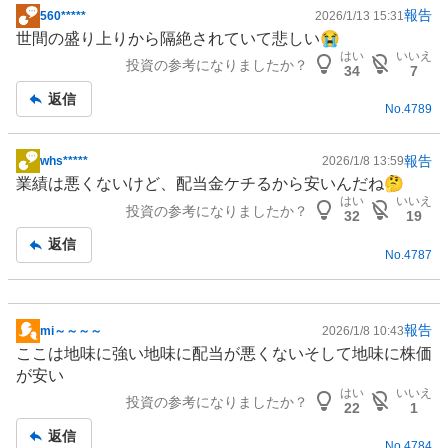
報告
560*****
2026/1/13 15:31
掲
世間の盛り上りから隔絶されていて悲しい😭
示
はい
いいえ
投資の参考になりましたか？
板
34
7
記
返信
No.
4789
事
報告
whs*****
2026/1/8 13:59
掲
業績は悪くないけど、配当金ケチるから安いんだね🤔
示
はい
いいえ
投資の参考になりましたか？
板
32
19
記
返信
No.
4787
事
報告
mi～～～～
2026/1/8 10:43
掲
ここは地味に強い地味に配当が悪くないそして地味に株価
示
が安い
板
はい
いいえ
投資の参考になりましたか？
記
22
1
事
返信
No.
4784