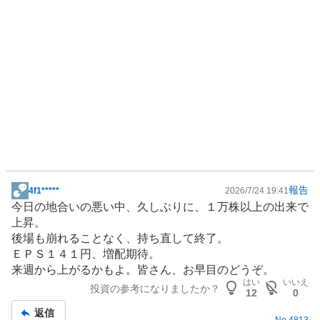
報告
4f1*****
2026/7/24 19:41
掲
今日の地合いの悪い中、久しぶりに、１万株以上の出来で
示
上昇。
板
後場も崩れることなく、持ち直して終了。
記
ＥＰＳ１４１円、増配期待。
事
来週から上がるかもよ。皆さん、お早目のどうぞ。
はい
いいえ
投資の参考になりましたか？
12
0
返信