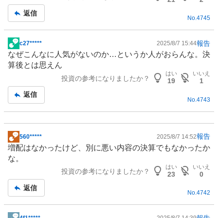
返信
No.
4745
報告
c27*****
2025/8/7 15:44
掲
なぜこんなに人気がないのか…というか人がおらんな。決
示
算後とは思えん
板
はい
いいえ
投資の参考になりましたか？
記
19
1
事
返信
No.
4743
報告
560*****
2025/8/7 14:52
掲
増配はなかったけど、別に悪い内容の決算でもなかったか
示
な。
板
はい
いいえ
投資の参考になりましたか？
記
23
0
事
返信
No.
4742
報告