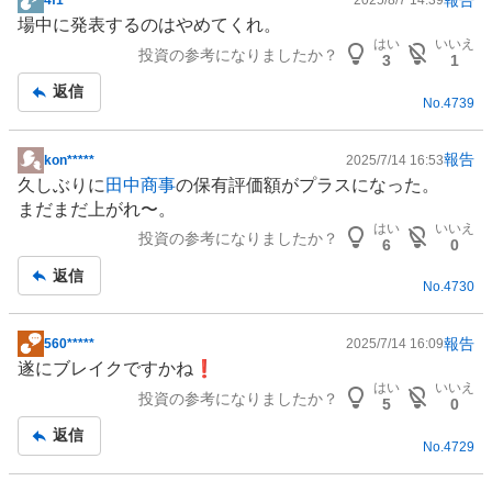
4f1*****
2025/8/7 14:39
掲
場中に発表するのはやめてくれ。
示
はい
いいえ
投資の参考になりましたか？
板
3
1
記
返信
No.
4739
事
報告
kon*****
2025/7/14 16:53
掲
久しぶりに
田中商事
の保有評価額がプラスになった。
示
まだまだ上がれ〜。
板
はい
いいえ
投資の参考になりましたか？
記
6
0
事
返信
No.
4730
報告
560*****
2025/7/14 16:09
掲
遂にブレイクですかね❗
示
はい
いいえ
投資の参考になりましたか？
板
5
0
記
返信
No.
4729
事