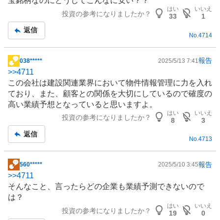
宝銘柄なのにどうしてこんなに安い？？
板
はい
いいえ
投資の参考になりましたか？
記
33
1
事
返信
No.
4714
報告
038*****
2025/5/13 7:41
掲
>>
4711
示
この会社は建設関連業界において物件情報管理に力を入れ
板
ており、また、顧客との関係を大切にしているので確度の
記
高い業績予想となっていると思いますよ。
事
はい
いいえ
投資の参考になりましたか？
8
3
返信
No.
4713
報告
560*****
2025/5/10 3:45
掲
>>
4711
示
そんなこと、言ったらどの企業も業績予測できないので
板
は？
記
はい
いいえ
投資の参考になりましたか？
事
19
0