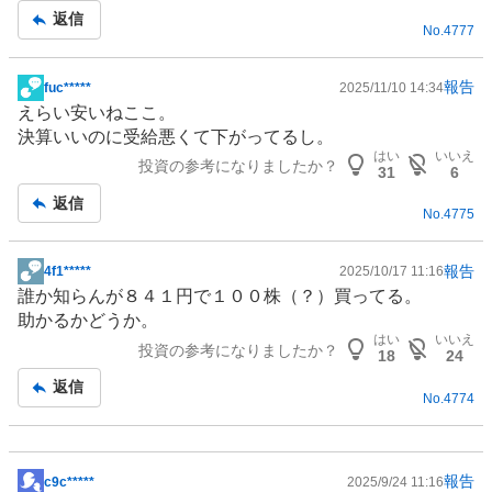
事
返信
No.
4777
報告
fuc*****
2025/11/10 14:34
掲
えらい安いねここ。
示
決算いいのに受給悪くて下がってるし。
板
はい
いいえ
投資の参考になりましたか？
記
31
6
事
返信
No.
4775
報告
4f1*****
2025/10/17 11:16
掲
誰か知らんが８４１円で１００株（？）買ってる。
示
助かるかどうか。
板
はい
いいえ
投資の参考になりましたか？
記
18
24
事
返信
No.
4774
報告
c9c*****
2025/9/24 11:16
掲