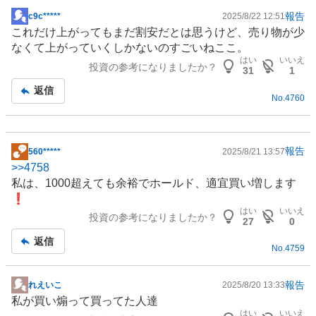
報告
c9c*****
2025/8/22 12:51
掲
これだけ上がってもまだ割安だとは思うけど、売り物が少
示
なくて上がっていくしかないのすごいねここ。
板
はい
いいえ
投資の参考になりましたか？
記
31
1
事
返信
No.
4760
報告
560*****
2025/8/21 13:57
掲
>>
4758
示
私は、1000超えても余裕でホールド、適宜買い増します
板
❗
記
はい
いいえ
投資の参考になりましたか？
事
27
0
返信
No.
4759
報告
れえいこ
2025/8/20 13:33
掲
私が買い煽って買ってた人達
示
はい
いいえ