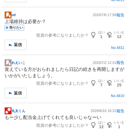
No.
4813
報告
od
2026/7/6 17:56
掲
上場維持は必要か？
示
売りたい
板
はい
いいえ
投資の参考になりましたか？
記
1
12
事
返信
No.
4811
報告
れえいこ
2026/7/2 12:31
掲
覚えている方がおられましたら日記の続きを再開しますが
示
いかがいたしましょう。
板
はい
いいえ
投資の参考になりましたか？
記
7
25
事
返信
No.
4810
報告
丸太くん
2026/6/16 18:31
掲
もー少し配当金上げてくれても良いじゃなーい
示
はい
いいえ
投資の参考になりましたか？
板
12
1