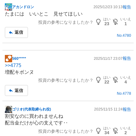
報告
アカンドロン
2025/12/23 10:13
掲
たまには いいとこ 見せてほしい
示
はい
いいえ
投資の参考になりましたか？
板
23
1
記
返信
No.
4780
事
報告
560*****
2025/11/17 23:07
掲
>>
4775
示
増配キボンヌ
板
はい
いいえ
投資の参考になりましたか？
記
22
4
事
返信
No.
4778
報告
ゴリオ(代表取締られ役)
2025/11/15 11:24
掲
割安なのに買われませんね
示
配当金だけが心の支えです‥
板
はい
いいえ
投資の参考になりましたか？
記
34
2