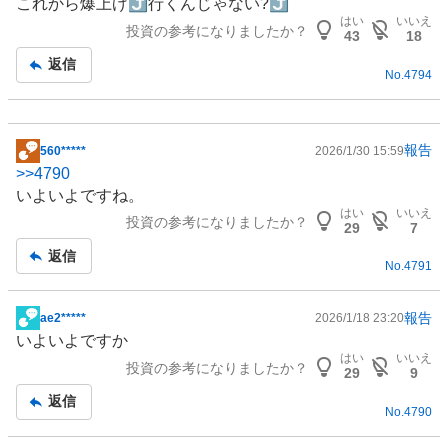
これから爆上げ⤴️行くんじゃない?⤴️
示
はい
いいえ
投資の参考になりましたか？
板
43
18
記
返信
No.
4794
事
報告
560*****
2026/1/30 15:59
掲
>>
4790
示
いよいよですね。
板
はい
いいえ
投資の参考になりましたか？
記
29
7
事
返信
No.
4791
報告
ae2*****
2026/1/18 23:20
掲
いよいよですか
示
はい
いいえ
投資の参考になりましたか？
板
29
9
記
返信
No.
4790
事