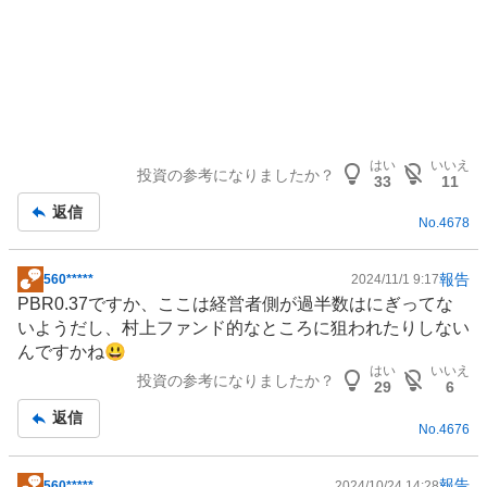
はい
いいえ
投資の参考になりましたか？
33
11
返信
No.
4678
報告
560*****
2024/11/1 9:17
掲
PBR0.37ですか、ここは経営者側が過半数はにぎってな
示
いようだし、村上ファンド的なところに狙われたりしない
板
んですかね😃
記
はい
いいえ
投資の参考になりましたか？
事
29
6
返信
No.
4676
報告
560*****
2024/10/24 14:28