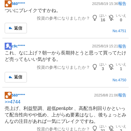
報告
560*****
2025/8/19 15:36
掲
ついにブレイクですかね。
示
はい
いいえ
投資の参考になりましたか？
板
16
0
記
返信
No.
4751
事
報告
c9c*****
2025/8/19 15:21
掲
これ、なに上げ？朝一から長期持とうと思って買ってたけ
示
ど売ってもいい気がする。
板
はい
いいえ
投資の参考になりましたか？
記
3
1
事
返信
No.
4750
報告
560*****
2025/8/8 21:06
掲
>>
4744
示
売上げ、利益堅調、超低per&pbr 、高配当利回りかといっ
板
て配当性向やや低め、上がらぬ要素はなし、後ちょっとみ
記
んなの注目があれば一気にブレイクですね。
事
はい
いいえ
投資の参考になりましたか？
21
2