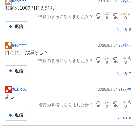
報告
kon*****
2026/8/6 14:39
掲
悲願の1000円超え頼む！
示
はい
いいえ
投資の参考になりましたか？
板
8
0
記
返信
No.
4818
事
報告
560*****
2026/8/6 14:32
掲
何これ、お漏らし？
示
はい
いいえ
投資の参考になりましたか？
板
0
3
記
返信
No.
4817
事
報告
丸太くん
2026/8/6 14:31
掲
よし
示
はい
いいえ
投資の参考になりましたか？
板
3
0
記
返信
No.
4816
事