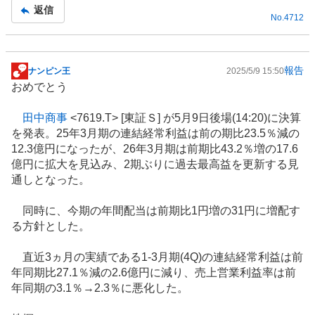
返信
No.
4712
報告
ナンピン王
2025/5/9 15:50
掲
おめでとう
示
板
田中商事
<7619.T> [東証Ｓ] が5月9日後場(14:20)に決算
記
を発表。25年3月期の連結経常利益は前の期比23.5％減の
事
12.3億円になったが、26年3月期は前期比43.2％増の17.6
億円に拡大を見込み、2期ぶりに過去最高益を更新する見
通しとなった。
同時に、今期の年間配当は前期比1円増の31円に増配す
る方針とした。
直近3ヵ月の実績である1-3月期(4Q)の連結経常利益は前
年同期比27.1％減の2.6億円に減り、売上営業利益率は前
年同期の3.1％→2.3％に悪化した。