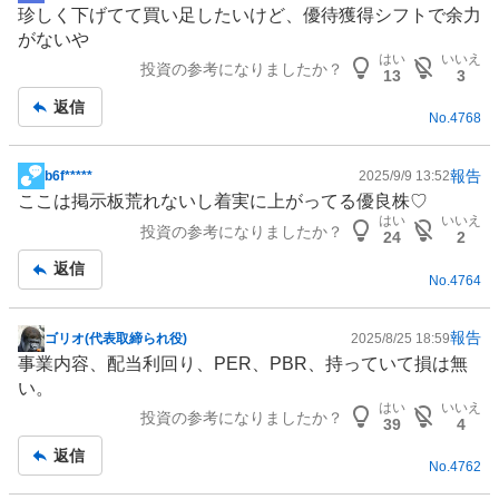
珍しく下げてて買い足したいけど、優待獲得シフトで余力
示
がないや
板
はい
いいえ
投資の参考になりましたか？
記
13
3
事
返信
No.
4768
報告
b6f*****
2025/9/9 13:52
掲
ここは掲示板荒れないし着実に上がってる優良株♡
示
はい
いいえ
投資の参考になりましたか？
板
24
2
記
返信
No.
4764
事
報告
ゴリオ(代表取締られ役)
2025/8/25 18:59
掲
事業内容、配当利回り、PER、PBR、持っていて損は無
示
い。
板
はい
いいえ
投資の参考になりましたか？
記
39
4
事
返信
No.
4762