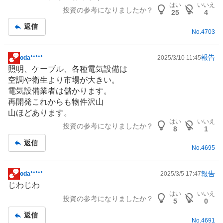
事
はい
いいえ
投資の参考になりましたか？
25
4
返信
No.
4703
報告
oda*****
2025/3/10 11:45
掲
照明、ケーブル、各種電気設備は
示
空調や衛生より市場が大きい。
板
電気設備業者は儲かります。
記
再開発これからも物件沢山
事
山ほどあります。
はい
いいえ
投資の参考になりましたか？
8
1
返信
No.
4695
報告
oda*****
2025/3/5 17:47
掲
じわじわ
示
はい
いいえ
投資の参考になりましたか？
板
5
0
記
返信
No.
4691
事