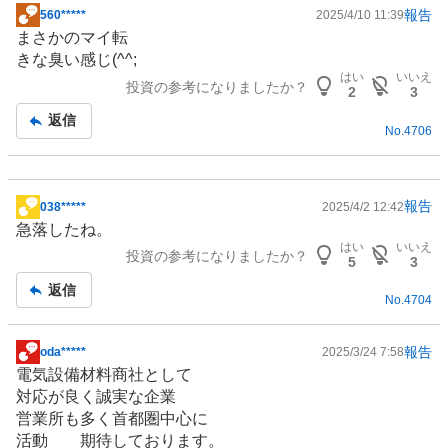
報告
560*****
2025/4/10 11:39
掲
まさかのマイ転
示
きな臭い感じ(^^;
板
はい
いいえ
投資の参考になりましたか？
記
2
3
事
返信
No.
4706
報告
038*****
2025/4/2 12:42
掲
急落したね。
示
はい
いいえ
投資の参考になりましたか？
板
5
3
記
返信
No.
4704
事
報告
oda*****
2025/3/24 7:58
掲
電気設備材料商社として
示
対応が良く誠実な企業
板
営業所も多く首都圏中心に
記
活動 期待しております。