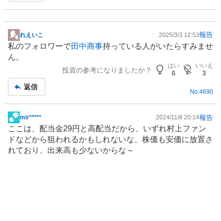
報告
れえいこ
2025/3/3 12:53
掲
私のフォロワーで
田中商事
持っている人がいたらすみませ
示
ん。
板
はい
いいえ
投資の参考になりましたか？
記
6
3
事
返信
No.
4690
報告
mir*****
2024/11/8 20:14
掲
ここは、配当金29円と高配当だから、いずれ村上ファン
示
ドなどから狙われるかもしれないな、株価も安価に放置さ
板
れており、出来高も少ないからな～
記
事