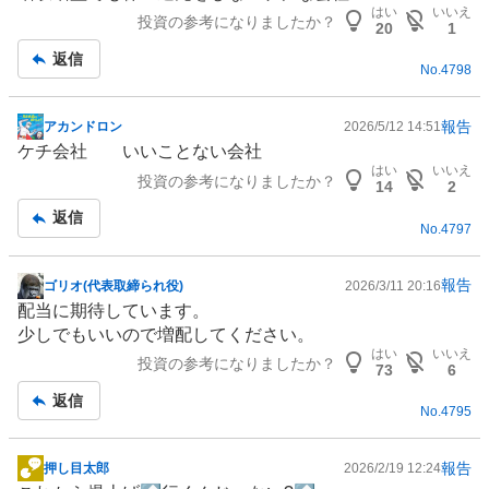
示
はい
いいえ
投資の参考になりましたか？
板
20
1
記
返信
No.
4798
事
報告
アカンドロン
2026/5/12 14:51
掲
ケチ会社 いいことない会社
示
はい
いいえ
投資の参考になりましたか？
板
14
2
記
返信
No.
4797
事
報告
ゴリオ(代表取締られ役)
2026/3/11 20:16
掲
配当に期待しています。
示
少しでもいいので増配してください。
板
はい
いいえ
投資の参考になりましたか？
記
73
6
事
返信
No.
4795
報告
押し目太郎
2026/2/19 12:24
掲