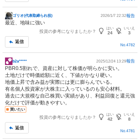
報告
ゴリオ(代表取締られ役)
2026/1/7 22:32
掲
最近、地味に強い
示
はい
いいえ
投資の参考になりましたか？
板
24
3
記
返信
No.
4782
事
報告
b2a*****
2025/12/24 13:29
掲
PBR0.5割れで、資産に対して株価が明らかに安い。
示
土地だけで時価総額に近く、下値がかなり硬い。
板
地価上昇で含み益が実際には更に膨らんでいる。
記
有名個人投資家が大株主に入っているのも安心材料。
事
過去に大規模な自己株買い実績があり、利益回復と還元強
化だけで評価が動きやすい。
買いたい
はい
いいえ
投資の参考になりましたか？
42
8
返信
No.
4781