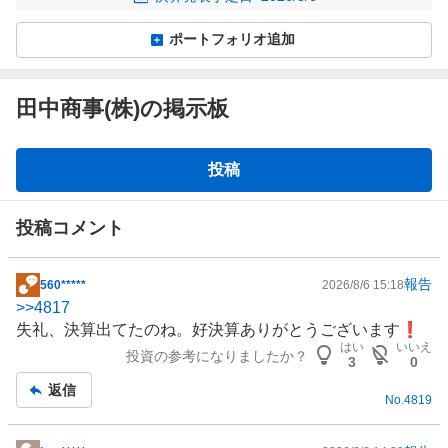
ポートフォリオ追加
田中商事(株)の掲示板
掲
投稿
示
板
投稿コメント
報告
560*****
2026/8/6 15:18
掲
>>
4817
示
失礼、決算出てたのね。好決算ありがとうございます❗
板
はい
いいえ
投資の参考になりましたか？
記
3
0
事
返信
No.
4819