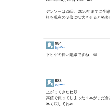
デンソーは26日、2030年までに半
模を現在の３倍に拡大させると発表
984
ibj*****
下ヒゲの長い陽線ですね。😄
983
ibj*****
上がってきたね😄
高値で買ってしまった１本がまだ含み
早く戻してね🙏