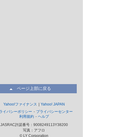
ページ上部に戻る
Yahoo!ファイナンス
Yahoo! JAPAN
ライバシーポリシー
プライバシーセンター
利用規約
ヘルプ
JASRAC許諾番号：9008249113Y38200
写真：アフロ
© LY Corporation