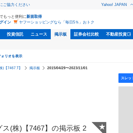
金にご協力ください
Yahoo! JAPAN
Dでもっと便利に
新規取得
グイン
ヤフーショッピングなら「毎日5％」おトク
投資信託
ニュース
掲示板
証券会社比較
不動産投資
フォリオを表示
【7467.T】
掲示板
2015/04/29〜2023/11/01
★
(株)【7467】の掲示板 2