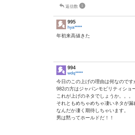
返信数
1
995
hya*****
年初来高値きた
994
wdq*****
今日のこの上げの理由は何なのです
982の方はジャパンモビリティシ
これが上げのネタでしょうか。。。
それともめちゃめちゃ凄いネタが漏
なんだか凄く期待しちゃいます。
男は黙ってホールドだ！！