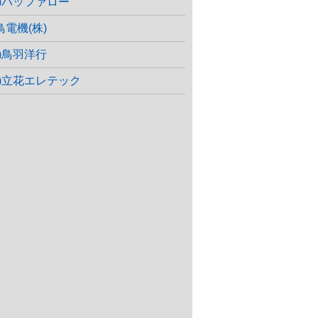
株)バッファロー
鳥電機(株)
株)鳥羽洋行
株)立花エレテック