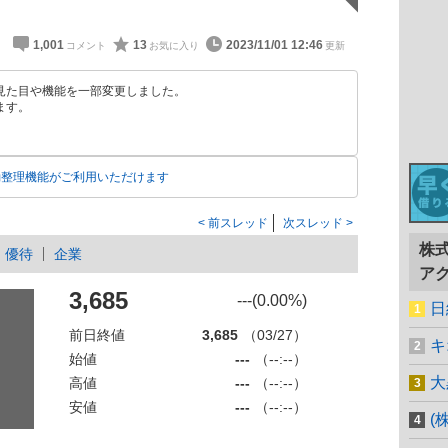
1,001
13
2023/11/01 12:46
見た目や機能を一部変更しました。
ます。
動整理機能がご利用いただけます
前スレッド
次スレッド
株
優待
企業
ア
3,685
---(0.00%)
日
前日終値
3,685
（03/27）
キ
始値
---
（--:--）
大
高値
---
（--:--）
安値
---
（--:--）
(