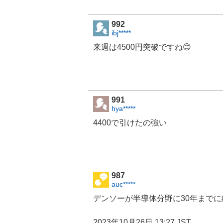
992
ibj*****
来週は4500円突破ですね😊
991
hya*****
4400で引けたの強い
987
auc*****
デンソーが半導体分野に30年までに
2023年10月26日 13:27 JST