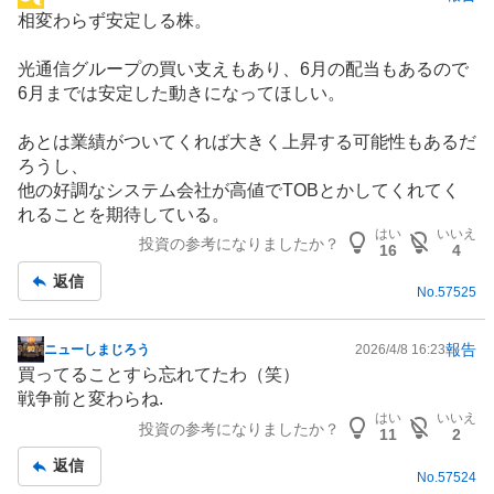
掲
相変わらず安定しる株。
示
板
光通信グループの買い支えもあり、6月の配当もあるので
記
6月までは安定した動きになってほしい。
事
あとは業績がついてくれば大きく上昇する可能性もあるだ
ろうし、
他の好調なシステム会社が高値でTOBとかしてくれてく
れることを期待している。
はい
いいえ
投資の参考になりましたか？
16
4
返信
No.
57525
報告
ニューしまじろう
2026/4/8 16:23
掲
買ってることすら忘れてたわ（笑）
示
戦争前と変わらね.
板
はい
いいえ
投資の参考になりましたか？
記
11
2
事
返信
No.
57524