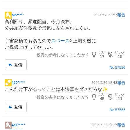
報告
bio*****
2026/6/8 23:57
掲
高利回り、累進配当、今月決算。
示
公共系案件多数で景気に左右されにくい。
板
記
宇宙銘柄でもあるので
スペース
X上場を機に
事
ご祝儀上げして欲しい。
はい
いいえ
投資の参考になりましたか？
17
15
返信
No.
57556
報告
420*****
2026/5/26 12:43
掲
こんだけ下がるってことは本決算もダメだろな✨️
示
はい
いいえ
投資の参考になりましたか？
板
45
11
記
返信
No.
57555
事
報告
4e1*****
2026/5/22 21:27
掲