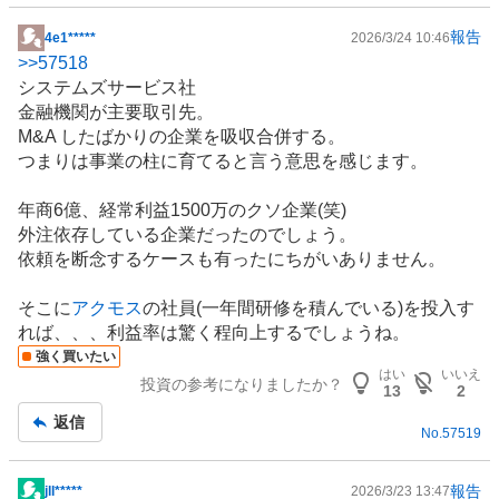
報告
4e1*****
2026/3/24 10:46
掲
>>
57518
示
システムズサービス社
板
金融機関が主要取引先。
記
M&A したばかりの企業を吸収合併する。
事
つまりは事業の柱に育てると言う意思を感じます。
年商6億、経常利益1500万のクソ企業(笑)
外注依存している企業だったのでしょう。
依頼を断念するケースも有ったにちがいありません。
そこに
アクモス
の社員(一年間研修を積んでいる)を投入す
れば、、、利益率は驚く程向上するでしょうね。
強く買いたい
はい
いいえ
投資の参考になりましたか？
13
2
返信
No.
57519
報告
​jll*****
2026/3/23 13:47