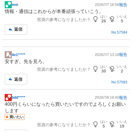
報告
mm
2026/7/7 16:56
掲
情報・
通信
はこれからが本番頑張っていこう。
示
はい
いいえ
投資の参考になりましたか？
板
26
5
記
返信
No.
57584
事
報告
4e1*****
2026/7/7 13:18
掲
安すぎ。先を見ろ。
示
はい
いいえ
投資の参考になりましたか？
板
30
2
記
返信
No.
57583
事
報告
bdd*****
2026/7/6 19:40
掲
400円くらいになったら買いたいですのでよろしくお願い
示
します
板
買いたい
記
はい
いいえ
投資の参考になりましたか？
事
5
19