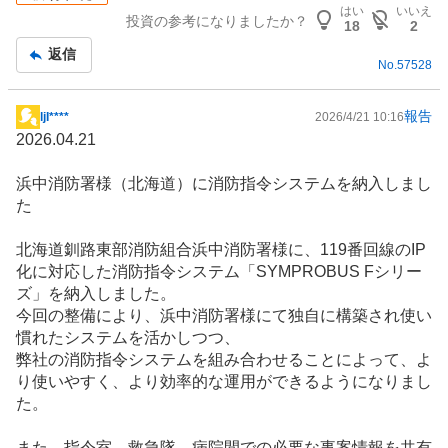
記
はい
いいえ
投資の参考になりましたか？
事
18
2
返信
No.
57528
報告
ljI****
2026/4/21 10:16
掲
2026.04.21
示
板
浜中消防署様（北海道）に消防指令システムを納入しまし
記
た
事
北海道釧路東部消防組合浜中消防署様に、119番回線の
IP
化に対応した消防指令システム「SYMPROBUS Fシリー
ズ」を納入しました。
今回の整備により、浜中消防署様にて独自に構築され使い
慣れたシステムを活かしつつ、
弊社の消防指令システムを組み合わせることによって、よ
り使いやすく、より効率的な運用ができるようになりまし
た。
また、指令室、救急隊、病院間での必要な事案情報を共有