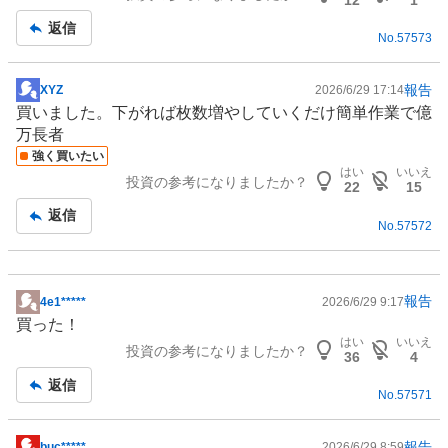
記
返信
No.
57573
事
報告
XYZ
2026/6/29 17:14
掲
買いました。下がれば枚数増やしていくだけ簡単作業で億
示
万長者
板
強く買いたい
記
はい
いいえ
投資の参考になりましたか？
事
22
15
返信
No.
57572
報告
4e1*****
2026/6/29 9:17
掲
買った！
示
はい
いいえ
投資の参考になりましたか？
板
36
4
記
返信
No.
57571
事
報告
buc*****
2026/6/29 8:59