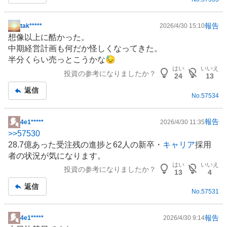
事
報告
tak*****
2026/4/30 15:10
掲
想像以上に酷かった。
示
中期経営計画も何だか怪しくなってきた。
板
半分くらい売っとこうかな😓
記
はい
いいえ
投資の参考になりましたか？
事
24
13
返信
No.
57534
報告
4e1*****
2026/4/30 11:35
掲
>>
57530
示
28.7億あった受注残の進捗と62人の新卒・
キャリア
採用
板
者の状況が気になります。
記
はい
いいえ
投資の参考になりましたか？
事
13
4
返信
No.
57531
報告
4e1*****
2026/4/30 9:14
掲