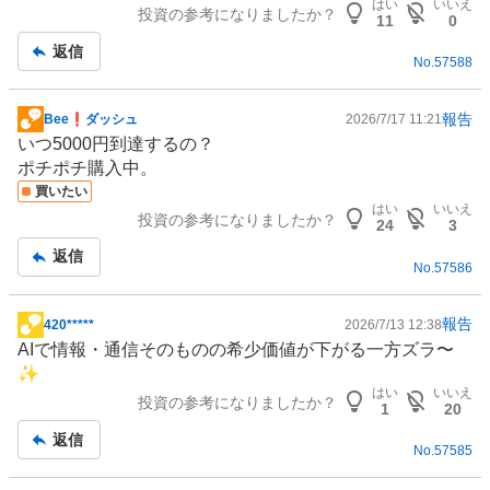
はい
いいえ
投資の参考になりましたか？
記
11
0
事
返信
No.
57588
報告
Bee❗️ダッシュ
2026/7/17 11:21
掲
いつ5000円到達するの？
示
ポチポチ購入中。
板
買いたい
記
はい
いいえ
投資の参考になりましたか？
事
24
3
返信
No.
57586
報告
420*****
2026/7/13 12:38
掲
AIで情報・
通信
そのものの希少価値が下がる一方ズラ〜
示
✨️
板
はい
いいえ
投資の参考になりましたか？
記
1
20
事
返信
No.
57585