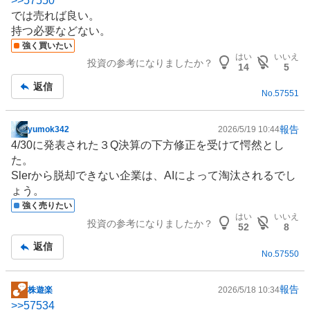
>>
57550
示
では売れば良い。
板
持つ必要などない。
記
強く買いたい
事
はい
いいえ
投資の参考になりましたか？
14
5
返信
No.
57551
報告
yumok342
2026/5/19 10:44
掲
4/30に発表された３Q決算の下方修正を受けて愕然とし
示
た。
板
Slerから脱却できない企業は、AIによって淘汰されるでし
記
ょう。
事
強く売りたい
はい
いいえ
投資の参考になりましたか？
52
8
返信
No.
57550
報告
株遊楽
2026/5/18 10:34
掲
>>
57534