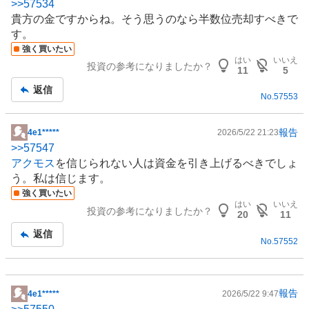
>>
57534
示
貴方の金ですからね。そう思うのなら半数位売却すべきで
板
す。
記
強く買いたい
事
はい
いいえ
投資の参考になりましたか？
11
5
返信
No.
57553
報告
4e1*****
2026/5/22 21:23
掲
>>
57547
示
アクモス
を信じられない人は資金を引き上げるべきでしょ
板
う。私は信じます。
記
強く買いたい
事
はい
いいえ
投資の参考になりましたか？
20
11
返信
No.
57552
報告
4e1*****
2026/5/22 9:47
掲