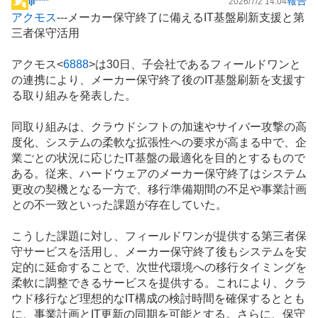
報告
ljI****
2026/7/2 14:04
掲
アクモス
---メーカー保守終了に備えるIT基盤刷新支援と第
示
三者保守活用
板
記
アクモス<
6888
>は30日、子会社であるフィールドワンと
事
の連携により、メーカー保守終了後のIT基盤刷新を支援す
る取り組みを発表した。
同取り組みは、クラウドシフトの加速やサイバー攻撃の高
度化、システムの柔軟な拡張性への要求が高まる中で、企
業ごとの状況に応じたIT基盤の最適化を目的とするもので
ある。従来、ハードウェアのメーカー保守終了はシステム
更改の契機となる一方で、移行準備期間の不足や事業計画
との不一致といった課題が存在していた。
こうした課題に対し、フィールドワンが提供する第三者保
守サービスを活用し、メーカー保守終了後もシステムを安
定的に延命することで、次世代環境への移行タイミングを
柔軟に調整できるサービスを提供する。これにより、クラ
ウド移行など理想的なIT構成の検討時間を確保するととも
に、事業計画とIT更新の同期を可能とする。さらに、保守