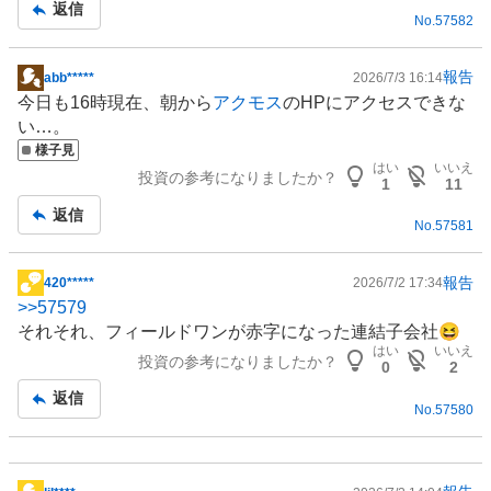
返信
No.
57582
報告
abb*****
2026/7/3 16:14
掲
今日も16時現在、朝から
アクモス
のHPにアクセスできな
示
い…。
板
様子見
記
はい
いいえ
投資の参考になりましたか？
事
1
11
返信
No.
57581
報告
420*****
2026/7/2 17:34
掲
>>
57579
示
それそれ、フィールドワンが赤字になった連結子会社😆
板
はい
いいえ
投資の参考になりましたか？
記
0
2
事
返信
No.
57580