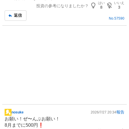
板
く
はい
いいえ
投資の参考になりましたか？
記
8
3
売
事
返信
り
No.
57590
た
い
0
%
報告
nosuke
2026/7/27 20:34
掲
お願い！ぜ〜んぶお願い！
示
8月までに500円❗️
板