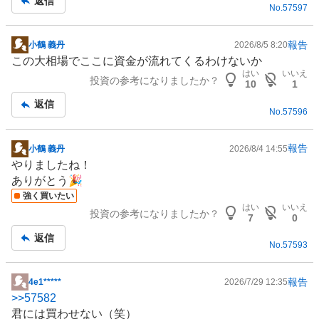
返信
No.
57597
い
た
い
報告
小鶴 義丹
2026/8/5 8:20
掲
0
この大相場でここに資金が流れてくるわけないか
示
はい
いいえ
%
投資の参考になりましたか？
板
10
1
、
記
返信
様
No.
57596
事
子
見
報告
小鶴 義丹
2026/8/4 14:55
0
掲
やりましたね！
%
示
ありがとう🎉
、
板
強く買いたい
売
記
はい
いいえ
投資の参考になりましたか？
り
事
7
0
た
返信
No.
57593
い
0
%
報告
4e1*****
2026/7/29 12:35
掲
、
>>
57582
示
強
君には買わせない（笑）