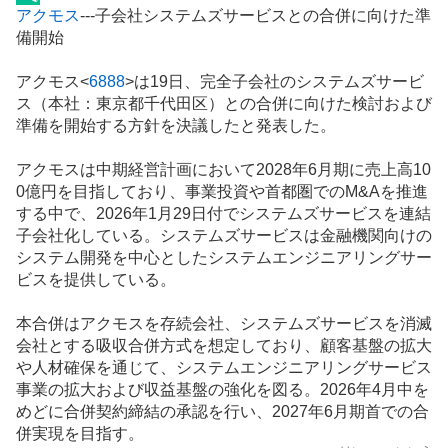
掲
アクモス
---子会社システムズサービスとの合併に向けた準
示
備開始
板
記
アクモス<
6888
>は19日、完全子会社のシステムズサービ
事
ス（本社：東京都千代田区）との合併に向けた検討および
準備を開始する方針を決議したと発表した。
アクモスは中期経営計画において2028年6月期に売上高10
0億円を目指しており、事業投資や首都圏でのM&Aを推進
する中で、2026年1月29日付でシステムズサービスを連結
子会社化している。システムズサービスは金融機関向けの
システム開発を中心としたシステム
エンジニアリング
サー
ビスを提供している。
本合併はアクモスを存続会社、システムズサービスを消滅
会社とする吸収合併方式を想定しており、顧客基盤の拡大
や人材確保を通じて、システムエンジニアリングサービス
事業の拡大および収益基盤の強化を図る。2026年4月中を
めどに合併契約締結の承認を行い、2027年6月期首での合
併実現を目指す。