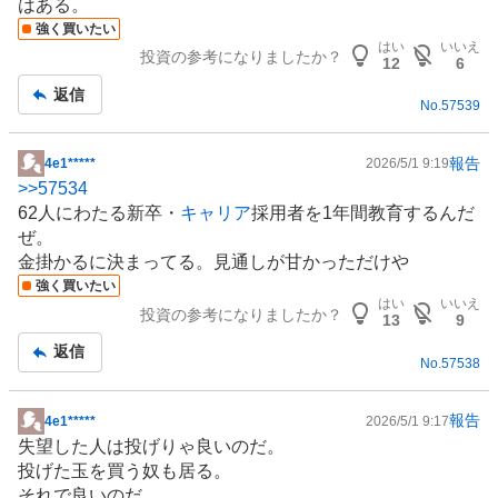
はある。
事
強く買いたい
はい
いいえ
投資の参考になりましたか？
12
6
返信
No.
57539
報告
4e1*****
2026/5/1 9:19
掲
>>
57534
示
62人にわたる新卒・
キャリア
採用者を1年間
教育
するんだ
板
ぜ。
記
金掛かるに決まってる。見通しが甘かっただけや
事
強く買いたい
はい
いいえ
投資の参考になりましたか？
13
9
返信
No.
57538
報告
4e1*****
2026/5/1 9:17
掲
失望した人は投げりゃ良いのだ。
示
投げた玉を買う奴も居る。
板
それで良いのだ。