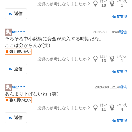
はい
いいえ
投資の参考になりましたか？
10
1
返信
No.
57518
報告
4e1*****
2026/3/11 18:40
掲
そろそろ中小銘柄に資金が流入する時期だな。
示
ここは分からんが(笑)
板
強く買いたい
記
はい
いいえ
投資の参考になりましたか？
事
13
1
返信
No.
57517
報告
4e1*****
2026/3/9 12:14
掲
あんまり下げないね（笑）
示
強く買いたい
板
はい
いいえ
投資の参考になりましたか？
記
11
4
事
返信
No.
57516