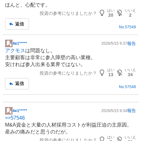
示
ほんと、心配です。
板
はい
いいえ
投資の参考になりましたか？
記
20
2
事
返信
No.
57549
報告
4e1*****
2026/5/15 9:37
掲
アクモス
は問題なし。
示
主要顧客は非常に参入障壁の高い業種。
板
安ければ参入出来る業界ではない。
記
はい
いいえ
投資の参考になりましたか？
事
13
34
返信
No.
57548
報告
4e1*****
2026/5/15 9:34
掲
>>
57546
示
M&A資金と大量の人材採用コストが利益圧迫の主原因。
板
産みの痛みだと思うのだが。
記
はい
いいえ
投資の参考になりましたか？