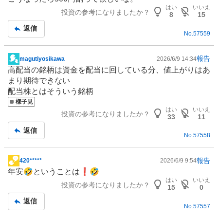
示
はい
いいえ
投資の参考になりましたか？
板
8
15
記
返信
No.
57559
事
報告
magutiyosikawa
2026/6/9 14:34
掲
高配当の銘柄は資金を配当に回している分、値上がりはあ
示
まり期待できない
板
配当株とはそういう銘柄
記
様子見
事
はい
いいえ
投資の参考になりましたか？
33
11
返信
No.
57558
報告
420*****
2026/6/9 9:54
掲
年安🤣ということは❗️🤣
示
はい
いいえ
投資の参考になりましたか？
板
15
0
記
返信
No.
57557
事