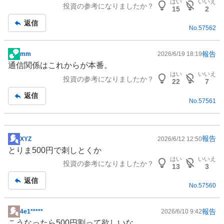
はい
いいえ
投資の参考になりましたか？
板
15
2
記
返信
No.
57562
事
報告
mm
2026/6/19 18:19
掲
通信関係はこれからが本番。
示
はい
いいえ
投資の参考になりましたか？
板
22
7
記
返信
No.
57561
事
報告
XYZ
2026/6/12 12:50
掲
とりま500円で刺しとくか
示
はい
いいえ
投資の参考になりましたか？
板
13
3
記
返信
No.
57560
事
報告
4e1*****
2026/6/10 9:42
掲
こうなったら500円割って欲しいな。