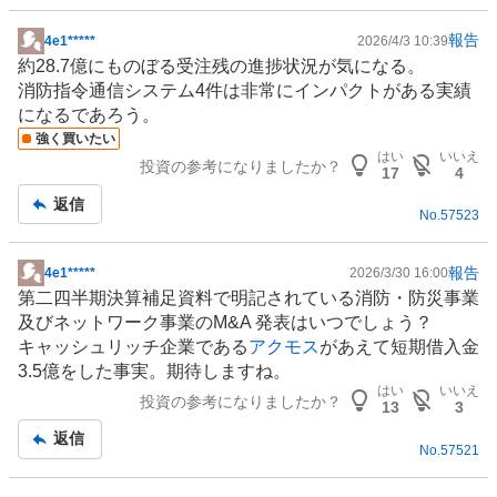
報告
4e1*****
2026/4/3 10:39
掲
約28.7億にものぼる受注残の進捗状況が気になる。
示
消防指令通信システム4件は非常にインパクトがある実績
板
になるであろう。
記
強く買いたい
事
はい
いいえ
投資の参考になりましたか？
17
4
返信
No.
57523
報告
4e1*****
2026/3/30 16:00
掲
第二四半期決算補足資料で明記されている
消防
・防災事業
示
及びネットワーク事業のM&A 発表はいつでしょう？
板
キャッシュリッチ企業である
アクモス
があえて短期借入金
記
3.5億をした事実。期待しますね。
事
はい
いいえ
投資の参考になりましたか？
13
3
返信
No.
57521