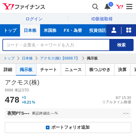
i
ログイン
ID新規取得
主
トップ
日本株
米国株
FX・為替
投資信託
ニュース
な
サ
銘
検索
ー
柄
ビ
を
トップ
日本株
アクモス(株)【6888.T】
掲示板
ス
検
索
詳細
掲示板
チャート
ニュース
株つぶやき
決算
アクモス(株)
6888
東証STD
478
+1
8/7 15:30
リアルタイム株価
+0.21
%
---
夜間PTS
東証終値比
---
%
--:--
ポートフォリオ追加