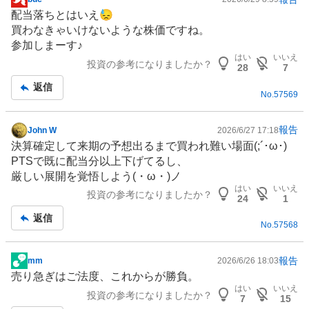
掲
配当落ちとはいえ😓
示
買わなきゃいけないような株価ですね。
板
参加しまーす♪
記
はい
いいえ
投資の参考になりましたか？
事
28
7
返信
No.
57569
報告
John W
2026/6/27 17:18
掲
決算確定して来期の予想出るまで買われ難い場面(;´･ω･)
示
PTSで既に配当分以上下げてるし、
板
厳しい展開を覚悟しよう(・ω・)ノ
記
はい
いいえ
投資の参考になりましたか？
事
24
1
返信
No.
57568
報告
mm
2026/6/26 18:03
掲
売り急ぎはご法度、これからが勝負。
示
はい
いいえ
投資の参考になりましたか？
板
7
15