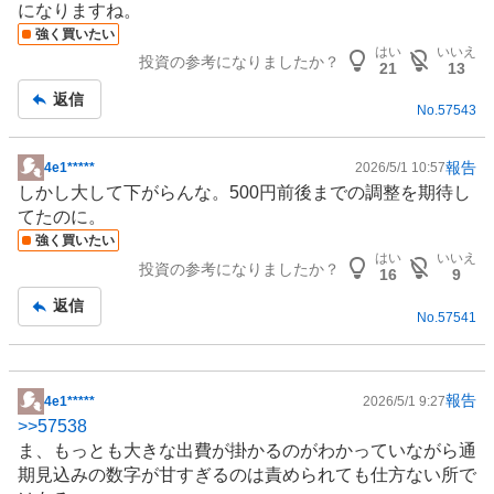
になりますね。
強く買いたい
はい
いいえ
投資の参考になりましたか？
21
13
返信
No.
57543
報告
4e1*****
2026/5/1 10:57
掲
しかし大して下がらんな。500円前後までの調整を期待し
示
てたのに。
板
強く買いたい
記
はい
いいえ
投資の参考になりましたか？
事
16
9
返信
No.
57541
報告
4e1*****
2026/5/1 9:27
掲
>>
57538
示
ま、もっとも大きな出費が掛かるのがわかっていながら通
板
期見込みの数字が甘すぎるのは責められても仕方ない所で
記