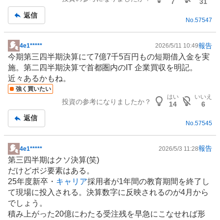
事
7
31
返信
No.
57547
報告
4e1*****
2026/5/11 10:49
掲
今期第三四半期決算にて7億7千5百円もの短期借入金を実
示
施。第二四半期決算で首都圏内の
IT
企業買収を明記。
板
近々あるかもね。
記
強く買いたい
事
はい
いいえ
投資の参考になりましたか？
14
6
返信
No.
57545
報告
4e1*****
2026/5/3 11:28
掲
第三四半期はクソ決算(笑)
示
だけどポジ要素はある。
板
25年度新卒・
キャリア
採用者が1年間の教育期間を終了し
記
て現場に投入される。決算数字に反映されるのが4月から
事
でしょう。
積み上がった20億にわたる受注残を早急にこなせれば形