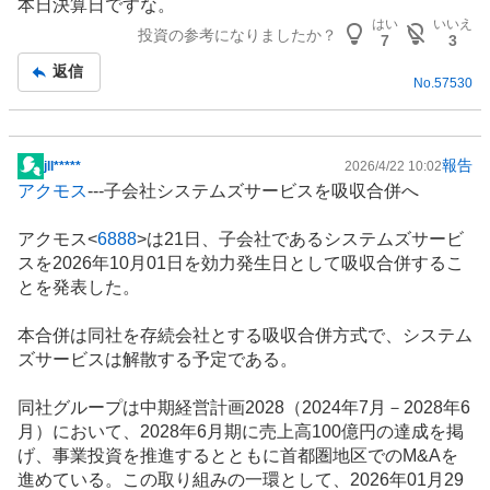
本日決算日ですな。
示
はい
いいえ
投資の参考になりましたか？
板
7
3
記
返信
No.
57530
事
報告
​jll*****
2026/4/22 10:02
掲
アクモス
---子会社システムズサービスを吸収合併へ
示
板
アクモス<
6888
>は21日、子会社であるシステムズサービ
記
スを2026年10月01日を効力発生日として吸収合併するこ
事
とを発表した。
本合併は同社を存続会社とする吸収合併方式で、システム
ズサービスは解散する予定である。
同社グループは中期経営計画2028（2024年7月－2028年6
月）において、2028年6月期に売上高100億円の達成を掲
げ、事業投資を推進するとともに首都圏地区でのM&Aを
進めている。この取り組みの一環として、2026年01月29