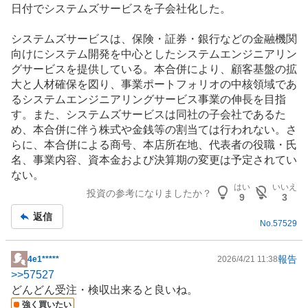
日付でシステムズサービスを子会社化した。
システムズサービスは、
保険
・
証券
・
銀行
などの金融機関
向けにシステム開発を中心としたシステム
エンジニアリン
グ
サービスを提供している。本合併により、顧客基盤の拡
大と人材確保を図り、事業ポートフォリオの中核領域であ
るシステムエンジニアリングサービス事業の伸長を目指
す。また、システムズサービスは同社の子会社であるた
め、本合併に伴う株式や金銭等の割当ては行われない。さ
らに、本合併による商号、本店所在地、代表者の役職・氏
名、事業内容、資本金および決算期の変更は予定されてい
ない。
はい
いいえ
投資の参考になりましたか？
9
3
返信
No.
57529
報告
4e1*****
2026/4/21 11:38
掲
>>
57527
示
どんどん受注・検収出来ると良いね。
板
強く買いたい