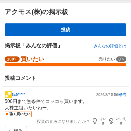
アクモス(株)の掲示板
掲
投稿
示
板
掲示板「みんなの評価」
みんなの評価とは
買いたい
強
100
売りたい
0
%
%
く
買
投稿コメント
い
た
い
報告
6c9*****
2026/8/7 5:56
掲
1
500円まで無条件でコッコッ買います。
示
0
大株主狙いたいねー。
板
0
強く買いたい
記
%
はい
いいえ
投資の参考になりましたか？
事
8
0
、
買