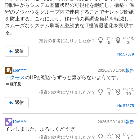
期間中からシステム基盤状況の可視化を継続し、構築・保
守のノウハウをグループ内で連携することでナレッジ断絶
を防止する。これにより、移行時の再調査負荷を軽減し、
スムーズなシステム刷新と継続的なIT投資最適化を実現す
る。
はい
いいえ
投資の参考になりましたか？
5
3
返信
No.
57579
報告
abb*****
2026/6/30 17:40
掲
アクモス
のHPが朝からずっと繋がらないようです。
示
様子見
板
はい
いいえ
投資の参考になりましたか？
記
1
10
事
返信
No.
57575
報告
10c*****
2026/6/30 14:31
掲
インしました。よろしくどうぞ
示
はい
いいえ
投資の参考になりましたか？
板
12
1