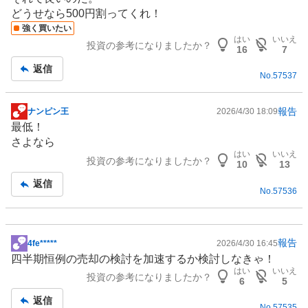
記
どうせなら500円割ってくれ！
事
強く買いたい
はい
いいえ
投資の参考になりましたか？
16
7
返信
No.
57537
報告
ナンピン王
2026/4/30 18:09
掲
最低！
示
さよなら
板
はい
いいえ
投資の参考になりましたか？
記
10
13
事
返信
No.
57536
報告
4fe*****
2026/4/30 16:45
掲
四半期恒例の売却の検討を加速するか検討しなきゃ！
示
はい
いいえ
投資の参考になりましたか？
板
6
5
記
返信
No.
57535