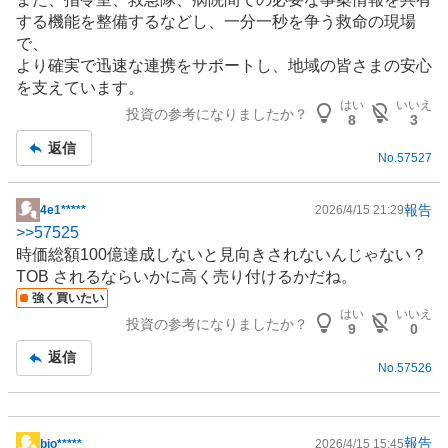
する機能を整備するなどし、一分一秒を争う救命の現場
で、
より確実で迅速な連携をサポートし、地域の皆さまの安心
を支えています。
はい
いいえ
投資の参考になりましたか？
8
3
返信
No.
57527
報告
4e1*****
2026/4/15 21:29
掲
>>
57525
示
時価総額100億達成しないと見向きされないんじゃない？
板
TOB されるならいかに高く売り付けるかだね。
記
強く買いたい
事
はい
いいえ
投資の参考になりましたか？
9
0
返信
No.
57526
報告
bio*****
2026/4/15 15:45