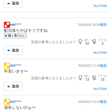
記
返信
No.
57566
事
報告
bdd*****
2026/6/26 16:58
掲
配当落ちやばそうですね
示
強く売りたい
板
はい
いいえ
投資の参考になりましたか？
記
16
2
事
返信
No.
57565
報告
420*****
2026/6/23 17:36
掲
年安いきそ〜
示
はい
いいえ
投資の参考になりましたか？
板
13
12
記
返信
No.
57564
事
報告
420*****
2026/6/23 10:44
掲
成長しないのぉ〜
示