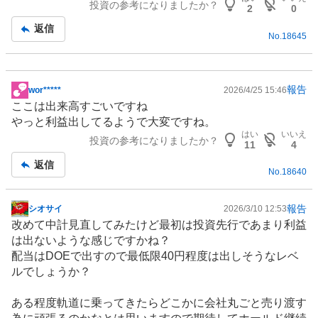
投資の参考になりましたか？
2
0
返信
No.
18645
報告
wor*****
2026/4/25 15:46
掲
ここは出来高すごいですね
示
やっと利益出してるようで大変ですね。
板
はい
いいえ
投資の参考になりましたか？
記
11
4
事
返信
No.
18640
報告
シオサイ
2026/3/10 12:53
掲
改めて中計見直してみたけど最初は投資先行であまり利益
示
は出ないような感じですかね？
板
配当はDOEで出すので最低限40円程度は出しそうなレベ
記
ルでしょうか？
事
ある程度軌道に乗ってきたらどこかに会社丸ごと売り渡す