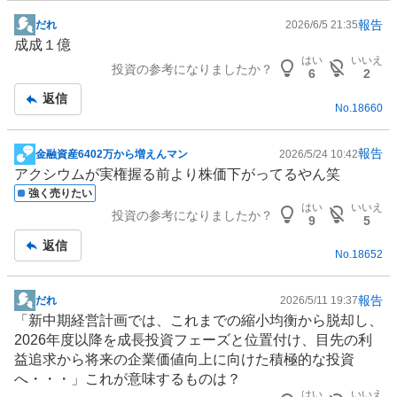
報告
だれ
2026/6/5 21:35
掲
成成１億
示
はい
いいえ
投資の参考になりましたか？
板
6
2
記
返信
No.
18660
事
報告
金融資産6402万から増えんマン
2026/5/24 10:42
掲
アクシウムが実権握る前より株価下がってるやん笑
示
強く売りたい
板
はい
いいえ
投資の参考になりましたか？
記
9
5
事
返信
No.
18652
報告
だれ
2026/5/11 19:37
掲
「新中期経営計画では、これまでの縮小均衡から脱却し、
示
2026年度以降を成長投資フェーズと位置付け、目先の利
板
益追求から将来の企業価値向上に向けた積極的な投資
記
へ・・・」これが意味するものは？
事
はい
いいえ