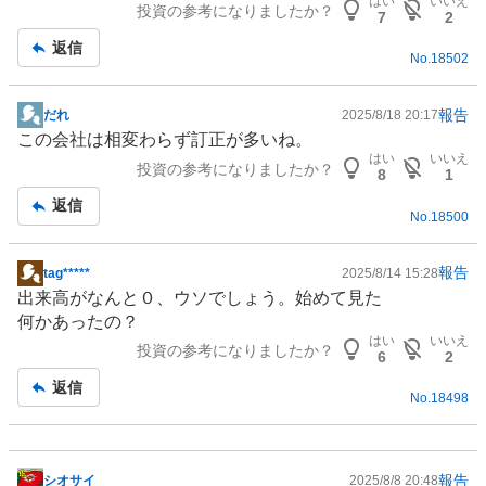
はい
いいえ
投資の参考になりましたか？
板
7
2
記
返信
No.
18502
事
報告
だれ
2025/8/18 20:17
掲
この会社は相変わらず訂正が多いね。
示
はい
いいえ
投資の参考になりましたか？
板
8
1
記
返信
No.
18500
事
報告
tag*****
2025/8/14 15:28
掲
出来高がなんと０、ウソでしょう。始めて見た
示
何かあったの？
板
はい
いいえ
投資の参考になりましたか？
記
6
2
事
返信
No.
18498
報告
シオサイ
2025/8/8 20:48