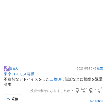
報告
自由人
2026/6/24 0:42
掲
東京コスモス電機
示
不適切なアドバイスをした
三菱UFJ
信託などに報酬を返還
板
請求
記
はい
いいえ
投資の参考になりましたか？
事
2
3
返信
No.
18668