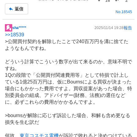
16
2
返信
No.
18545
報告
sha*****
2025/11/14 19:28
掲
>>
18539
示
>公開買付契約を解除したことで240百万円を溝に捨てた
板
ようなもんですね。
記
事
どういう計算でこういう数字が出て来るのか、意味不明で
すね。
1Qの段階で「公開買付関連費用等」として特損で計上し
ている1億25百万円は、仮にBournsによる買収が決まった
場合にもかかった費用ですよ。買収提案があった場合、特
別委員会の組成、アドバイザー(財務、法務)の選任など
に、必ずこれらの費用がかかるんですよ。
>bournsが解除に応じず訴訟した場合、和解も含め更なる
損失を生む訳だ
何故、
東京コスモス電機
が訴訟で敗れると決めつけている