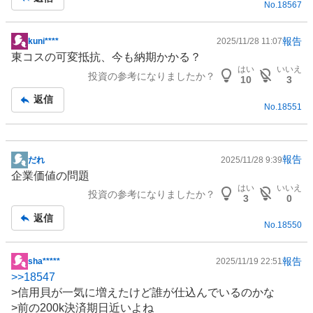
No.
18567
事
報告
kuni****
2025/11/28 11:07
掲
東コスの可変抵抗、今も納期かかる？
示
はい
いいえ
投資の参考になりましたか？
板
10
3
記
返信
No.
18551
事
報告
だれ
2025/11/28 9:39
掲
企業価値の問題
示
はい
いいえ
投資の参考になりましたか？
板
3
0
記
返信
No.
18550
事
報告
sha*****
2025/11/19 22:51
掲
>>
18547
示
>信用貝が一気に増えたけど誰が仕込んでいるのかな
板
>前の200k決済期日近いよね