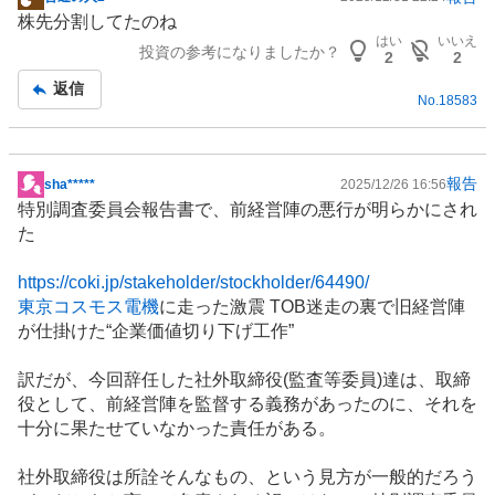
掲
株先分割してたのね
示
はい
いいえ
投資の参考になりましたか？
板
2
2
記
返信
No.
18583
事
報告
sha*****
2025/12/26 16:56
掲
特別調査委員会報告書で、前経営陣の悪行が明らかにされ
示
た
板
記
https://coki.jp/stakeholder/stockholder/64490/
事
東京コスモス電機
に走った激震 TOB迷走の裏で旧経営陣
が仕掛けた“企業価値切り下げ工作”
訳だが、今回辞任した社外取締役(監査等委員)達は、取締
役として、前経営陣を監督する義務があったのに、それを
十分に果たせていなかった責任がある。
社外取締役は所詮そんなもの、という見方が一般的だろう