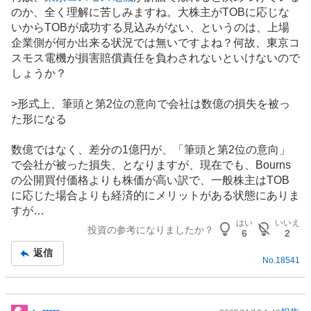
のか、全く理解に苦しみますね。大株主がTOBに応じな
いからTOBが成功する見込みがない、というのは、上場
企業側が何か出来る状況では無いですよね？何故、東京コ
スモス電機が損害賠償責任を負わされないといけないので
しょうか？
>形式上、筆頭と第2位の意向で会社は数億の損失を被っ
た形になる
数億ではなく、差分の1億円が、「筆頭と第2位の意向」
で会社が被った損失、となりますが、現在でも、Bourns
の公開買付価格よりも株価が高い訳で、一般株主はTOB
に応じた場合よりも経済的にメリットがある状態にありま
すが…
はい
いいえ
投資の参考になりましたか？
6
2
返信
No.
18541