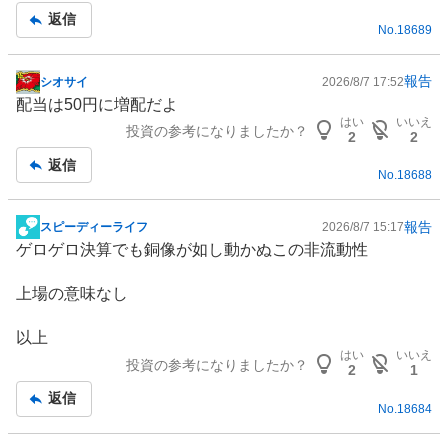
記
返信
No.
18689
事
報告
シオサイ
2026/8/7 17:52
掲
配当は50円に増配だよ
示
はい
いいえ
投資の参考になりましたか？
板
2
2
記
返信
No.
18688
事
報告
スピーディーライフ
2026/8/7 15:17
掲
ゲロゲロ決算でも銅像が如し動かぬこの非流動性
示
板
上場の意味なし
記
事
以上
はい
いいえ
投資の参考になりましたか？
2
1
返信
No.
18684