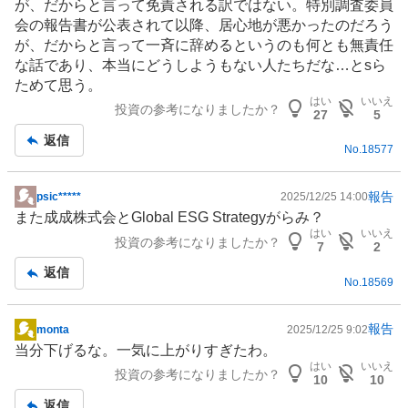
が、だからと言って免責される訳ではない。特別調査委員
会の報告書が公表されて以降、居心地が悪かったのだろう
が、だからと言って一斉に辞めるというのも何とも無責任
な話であり、本当にどうしようもない人たちだな…とsら
ためて思う。
はい
いいえ
投資の参考になりましたか？
27
5
返信
No.
18577
報告
psic*****
2025/12/25 14:00
掲
また成成株式会とGlobal ESG Strategyがらみ？
示
はい
いいえ
投資の参考になりましたか？
板
7
2
記
返信
No.
18569
事
報告
monta
2025/12/25 9:02
掲
当分下げるな。一気に上がりすぎたわ。
示
はい
いいえ
投資の参考になりましたか？
板
10
10
記
返信