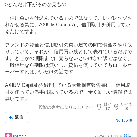
記
>どんだけ下がるのか見もの
事
「信用買いを仕込んでいる」のではなくて、レバレッジを
利かせる為に、AXIUM Capitalが、信用取引を併用してい
るだけですよ。
ファンド
の資金と信用取引の買い建ての間で資金をやり取
りしていて、それが、信用買い残として表れているだけで
す。どこかの期限までに売らないといけない訳ではなく、
一般信用なら期限は無いし、貸借を使っていてもロールオ
ーバーすればいいだけの話です。
AXIUM Capitalが提出している大量保有報告書に、信用取
引を使っている事は載っているので、全く新しい情報では
無いですよ。
はい
いいえ
投資の参考になりましたか？
17
8
返信
No.
18548
報告
sha*****
2025/11/16 23:36