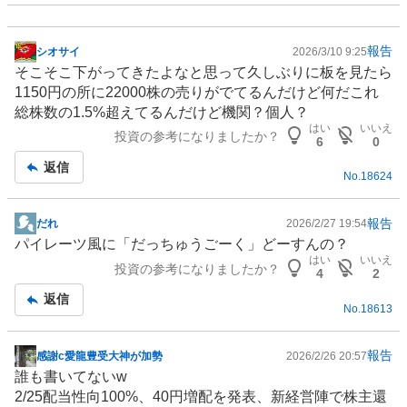
報告
シオサイ
2026/3/10 9:25
掲
そこそこ下がってきたよなと思って久しぶりに板を見たら
示
1150円の所に22000株の売りがでてるんだけど何だこれ
板
総株数の1.5%超えてるんだけど機関？個人？
記
はい
いいえ
投資の参考になりましたか？
事
6
0
返信
No.
18624
報告
だれ
2026/2/27 19:54
掲
パイレーツ風に「だっちゅうごーく」どーすんの？
示
はい
いいえ
投資の参考になりましたか？
板
4
2
記
返信
No.
18613
事
報告
感謝c愛龍豊受大神が加勢
2026/2/26 20:57
掲
誰も書いてないw
示
2/25配当性向100%、40円増配を発表、新経営陣で株主還
板