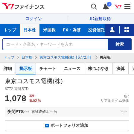
i
ログイン
ID新規取得
主
トップ
日本株
米国株
FX・為替
投資信託
ニュース
な
サ
銘
検索
ー
柄
ビ
を
トップ
日本株
東京コスモス電機(株)【6772.T】
掲示板
ス
検
索
詳細
掲示板
チャート
ニュース
株つぶやき
決算
東京コスモス電機(株)
6772
東証STD
1,078
-69
8/7
リアルタイム株価
-6.02
%
---
夜間PTS
東証終値比
---
%
--:--
ポートフォリオ追加