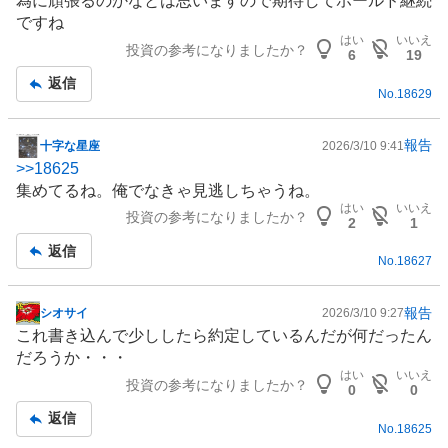
為に頑張るのかなとは思いますので期待してホールド継続
ですね
はい
いいえ
投資の参考になりましたか？
6
19
返信
No.
18629
報告
十字な星座
2026/3/10 9:41
掲
>>
18625
示
集めてるね。俺でなきゃ見逃しちゃうね。
板
はい
いいえ
投資の参考になりましたか？
記
2
1
事
返信
No.
18627
報告
シオサイ
2026/3/10 9:27
掲
これ書き込んで少ししたら約定しているんだが何だったん
示
だろうか・・・
板
はい
いいえ
投資の参考になりましたか？
記
0
0
事
返信
No.
18625