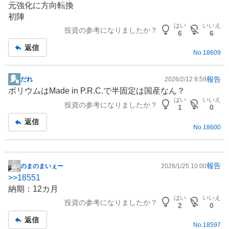
元強化に方向転換
記
初陣
事
はい
いいえ
投資の参考になりましたか？
6
6
返信
No.
18609
報告
だれ
2026/2/12 8:59
掲
ボリウムはMade in P.R.C.で半固定は国産なん？
示
はい
いいえ
投資の参考になりましたか？
板
1
0
記
返信
No.
18600
事
報告
のまのまいぇー
2026/1/25 10:00
掲
>>
18551
示
納期：12カ月
板
はい
いいえ
投資の参考になりましたか？
記
2
0
事
返信
No.
18597