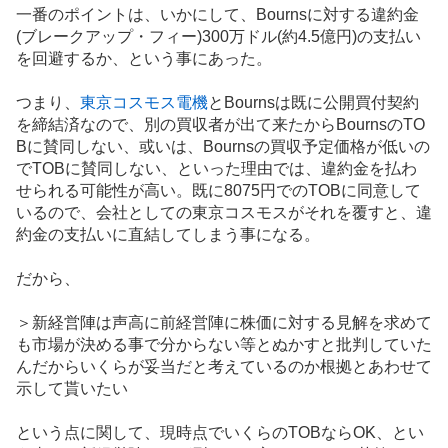
事
一番のポイントは、いかにして、Bournsに対する違約金
(ブレークアップ・フィー)300万ドル(約4.5億円)の支払い
を回避するか、という事にあった。
つまり、
東京コスモス電機
とBournsは既に公開買付契約
を締結済なので、別の買収者が出て来たからBournsのTO
Bに賛同しない、或いは、Bournsの買収予定価格が低いの
でTOBに賛同しない、といった理由では、違約金を払わ
せられる可能性が高い。既に8075円でのTOBに同意して
いるので、会社としての東京コスモスがそれを覆すと、違
約金の支払いに直結してしまう事になる。
だから、
＞新経営陣は声高に前経営陣に株価に対する見解を求めて
も市場が決める事で分からない等とぬかすと批判していた
んだからいくらが妥当だと考えているのか根拠とあわせて
示して貰いたい
という点に関して、現時点でいくらのTOBならOK、とい