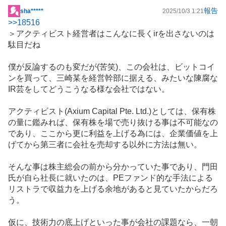
報告
sha*****
2025/10/3 1:21
掲
>>
18516
示
＞アクティビスト経営者はこんなに長くirを出さないのは
板
駄目だね
記
事
僕が反論するのも変だが(苦笑)、この会社は、ビットコイ
ンを買って、三崎某を経営幹部に据える、みたいな陳腐な
IR芸をしてどうこうなる様な会社ではない。
アクティビスト(Axium Capital Pte. Ltd.)としては、保有株
の量に鑑みれば、保有株を場で売り抜ける事は不可能なの
であり、ここから更に利益を上げる為には、企業価値を上
げてから第三者に会社を売却する以外に方法は無い。
そんな事は株主総会の前から分かっていた事であり、門田
氏が自ら社長に就いたのは、PE
ファンド
的な手法による
リストラで収益力を上げる余地があると見ていたからだろ
う。
仮に、技術力の底上げといった事が会社の課題なら、一朝