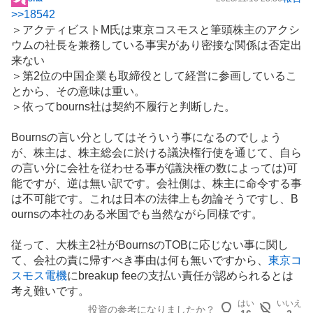
掲
>>
18542
示
＞アクティビストM氏は東京コスモスと筆頭株主のアクシ
板
ウムの社長を兼務している事実があり密接な関係は否定出
記
来ない
事
＞第2位の中国企業も取締役として経営に参画しているこ
とから、その意味は重い。
＞依ってbourns社は契約不履行と判断した。
Bournsの言い分としてはそういう事になるのでしょう
が、株主は、株主総会に於ける議決権行使を通じて、自ら
の言い分に会社を従わせる事が(議決権の数によっては)可
能ですが、逆は無い訳です。会社側は、株主に命令する事
は不可能です。これは日本の法律上も勿論そうですし、B
ournsの本社のある米国でも当然ながら同様です。
従って、大株主2社がBournsのTOBに応じない事に関し
て、会社の責に帰すべき事由は何も無いですから、
東京コ
スモス電機
にbreakup feeの支払い責任が認められるとは
考え難いです。
はい
いいえ
投資の参考になりましたか？