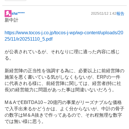
報告
sha*****
2025/11/12 1:42
掲
新中計
示
板
https://www.tocos-j.co.jp/tocos-j-wp/wp-content/uploads/20
記
25/11/ir20251110_5.pdf
事
が公表されているが、それなりに理に適った内容に感じ
る。
新経営陣の正当性を強調する為に、必要以上に前経営陣の
施策を悪く書いている気がしなくもないが、
ERP
の一件
に代表される様に、前経営陣に関しては、経営者(特に社
長)の経営能力に問題があった事は間違いないだろう。
M＆AでEBITDA10～20億円の事業がリーズナブルな価格
で入手出来るかどうかは、よく分からないが、中計の骨子
の数字はM＆A抜きで作ってあるので、それ程無理な数字
では無い様に思う。