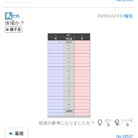
No.
18538
報告
だれ
2025/11/12 9:07
掲
休場か？
示
様子見
板
記
事
はい
いいえ
投資の参考になりましたか？
5
0
返信
No.
18537