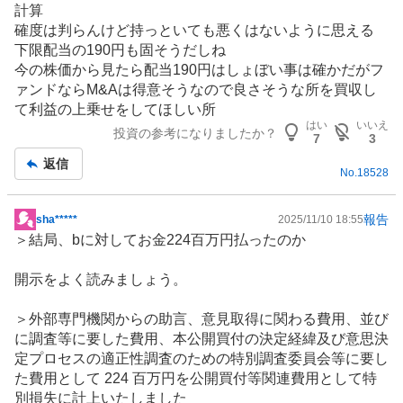
計算
板
確度は判らんけど持っといても悪くはないように思える
記
下限配当の190円も固そうだしね
事
今の株価から見たら配当190円はしょぼい事は確かだが
フ
ァンド
ならM&Aは得意そうなので良さそうな所を買収し
て利益の上乗せをしてほしい所
はい
いいえ
投資の参考になりましたか？
7
3
返信
No.
18528
報告
sha*****
2025/11/10 18:55
掲
＞結局、bに対してお金224百万円払ったのか
示
板
開示をよく読みましょう。
記
事
＞外部専門機関からの助言、意見取得に関わる費用、並び
に調査等に要した費用、本公開買付の決定経緯及び意思決
定プロセスの適正性調査のための特別調査委員会等に要し
た費用として 224 百万円を公開買付等関連費用として特
別損失に計上いたしました