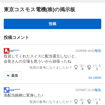
東京コスモス電機(株)の掲示板
掲
投稿
示
板
投稿コメント
報告
nat*****
2026/8/8 16:02
掲
投資してくれたスイスに配当還元しないと、
示
会長さんの立場も危ういから頑張ったね
板
はい
いいえ
投資の参考になりましたか？
記
0
1
事
返信
No.
18695
報告
xyk*****
2026/8/7 21:10
掲
高配当銘柄に変身した♪
示
はい
いいえ
投資の参考になりましたか？
板
2
2