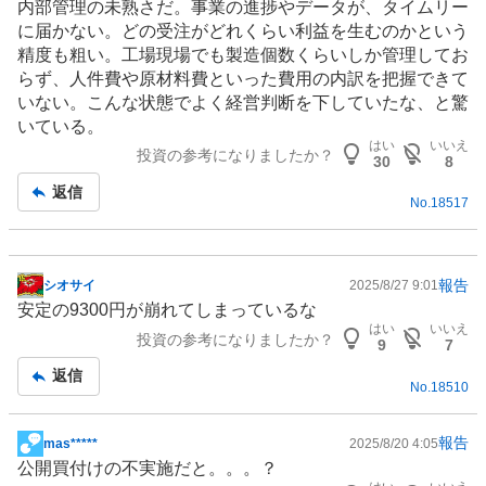
内部管理の未熟さだ。事業の進捗やデータが、タイムリー
に届かない。どの受注がどれくらい利益を生むのかという
精度も粗い。工場現場でも製造個数くらいしか管理してお
らず、人件費や原材料費といった費用の内訳を把握できて
いない。こんな状態でよく経営判断を下していたな、と驚
いている。
はい
いいえ
投資の参考になりましたか？
30
8
返信
No.
18517
報告
シオサイ
2025/8/27 9:01
掲
安定の9300円が崩れてしまっているな
示
はい
いいえ
投資の参考になりましたか？
板
9
7
記
返信
No.
18510
事
報告
mas*****
2025/8/20 4:05
掲
公開買付けの不実施だと。。。？
示