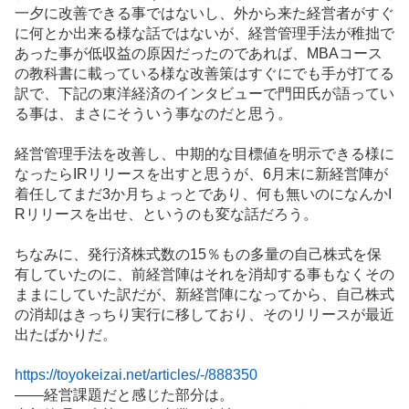
一夕に改善できる事ではないし、外から来た経営者がすぐ
に何とか出来る様な話ではないが、経営管理手法が稚拙で
あった事が低収益の原因だったのであれば、MBAコース
の教科書に載っている様な改善策はすぐにでも手が打てる
訳で、下記の東洋経済のインタビューで門田氏が語ってい
る事は、まさにそういう事なのだと思う。
経営管理手法を改善し、中期的な目標値を明示できる様に
なったら
IR
リリースを出すと思うが、6月末に新経営陣が
着任してまだ3か月ちょっとであり、何も無いのになんかI
Rリリースを出せ、というのも変な話だろう。
ちなみに、発行済株式数の15％もの多量の自己株式を保
有していたのに、前経営陣はそれを消却する事もなくその
ままにしていた訳だが、新経営陣になってから、自己株式
の消却はきっちり実行に移しており、そのリリースが最近
出たばかりだ。
https://toyokeizai.net/articles/-/888350
――経営課題だと感じた部分は。