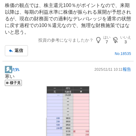
株価の観点では、株主還元100％がポイントなので、来期
以降は、毎期の利益水準に株価が振られる展開が予想され
るが、現在の財務面での過剰なデレバレッジを通常の状態
に戻す過程での100％還元なので、無理な財務施策ではな
いと思う。
はい
いいえ
投資の参考になりましたか？
7
3
返信
No.
18535
報告
だれ
2025/11/11 10:11
掲
寒い
示
様子見
板
記
事