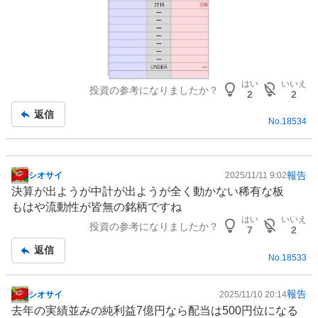
はい
いいえ
投資の参考になりましたか？
2
2
返信
No.
18534
報告
シオサイ
2025/11/11 9:02
掲
決算が出ようが中計が出ようが全く動かない稀有な板
示
もはや流動性が皆無の銘柄ですね
板
はい
いいえ
投資の参考になりましたか？
記
7
2
事
返信
No.
18533
報告
シオサイ
2025/11/10 20:14
掲
去年の実績並みの純利益7億円なら配当は500円位になる
示