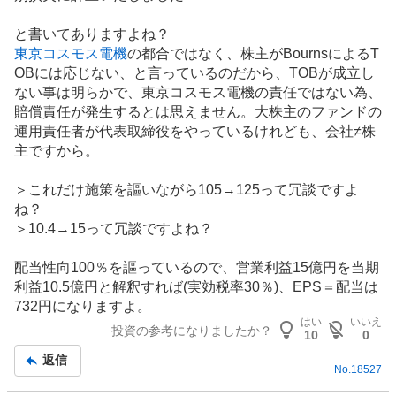
と書いてありますよね？
東京コスモス電機
の都合ではなく、株主がBournsによるT
OBには応じない、と言っているのだから、TOBが成立し
ない事は明らかで、東京コスモス電機の責任ではない為、
賠償責任が発生するとは思えません。大株主の
ファンド
の
運用責任者が代表取締役をやっているけれども、会社≠株
主ですから。
＞これだけ施策を謳いながら105→125って冗談ですよ
ね？
＞10.4→15って冗談ですよね？
配当性向100％を謳っているので、営業利益15億円を当期
利益10.5億円と解釈すれば(実効税率30％)、EPS＝配当は
732円になりますよ。
はい
いいえ
投資の参考になりましたか？
10
0
返信
No.
18527