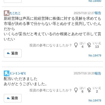
No.
18480
報告
たこたこ
2025/7/18 12:27
掲
新経営陣は声高に前経営陣に株価に対する見解を求めても
示
市場が決める事で分からない等とぬかすと批判していたん
板
だから
記
いくらが妥当だと考えているのか根拠とあわせて示して貰
事
いたい
はい
いいえ
投資の参考になりましたか？
4
13
返信
No.
18479
報告
ミンミンゼミ
2025/7/16 16:20
掲
配当いただきました
示
ありがとうございました。
板
はい
いいえ
投資の参考になりましたか？
記
6
2
事
返信
No.
18478