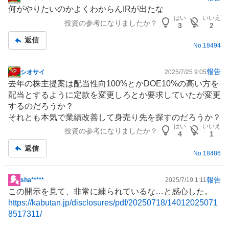
掲
何がやりたいのかよくわからん
IR
が出たな
示
はい
いいえ
投資の参考になりましたか？
板
3
2
記
返信
No.
18494
事
報告
シオサイ
2025/7/25 9:05
掲
去年の株主提案は配当性向100%とかDOE10%の高い方を
示
配当とするように定款を変更しろとか要求していたが変更
板
するのだろうか？
記
それとも本気で業績改善して身売り先を探すのだろうか？
事
はい
いいえ
投資の参考になりましたか？
4
1
返信
No.
18486
報告
sha*****
2025/7/19 1:11
掲
この開示を見て、非常に練られているな…と感心した。
示
https://kabutan.jp/disclosures/pdf/20250718/14012025071
板
8517311/
記