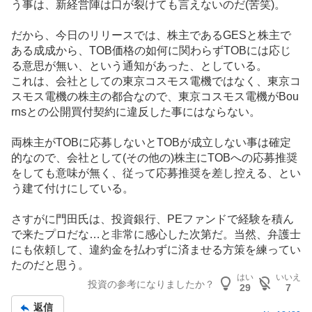
う事は、新経営陣は口が裂けても言えないのだ(苦笑)。
だから、今日のリリースでは、株主であるGESと株主で
ある成成から、TOB価格の如何に関わらずTOBには応じ
る意思が無い、という通知があった、としている。
これは、会社としての東京コスモス電機ではなく、東京コ
スモス電機の株主の都合なので、東京コスモス電機がBou
rnsとの公開買付契約に違反した事にはならない。
両株主がTOBに応募しないとTOBが成立しない事は確定
的なので、会社として(その他の)株主にTOBへの応募推奨
をしても意味が無く、従って応募推奨を差し控える、とい
う建て付けにしている。
さすがに門田氏は、投資銀行、PEファンドで経験を積ん
で来たプロだな…と非常に感心した次第だ。当然、弁護士
にも依頼して、違約金を払わずに済ませる方策を練ってい
たのだと思う。
はい
いいえ
投資の参考になりましたか？
29
7
返信