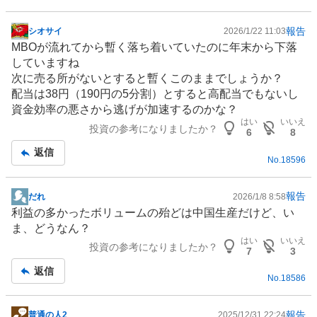
報告
シオサイ
2026/1/22 11:03
掲
MBOが流れてから暫く落ち着いていたのに年末から下落
示
していますね
板
次に売る所がないとすると暫くこのままでしょうか？
記
配当は38円（190円の5分割）とすると高配当でもないし
事
資金効率の悪さから逃げが加速するのかな？
はい
いいえ
投資の参考になりましたか？
6
8
返信
No.
18596
報告
だれ
2026/1/8 8:58
掲
利益の多かったボリュームの殆どは中国生産だけど、い
示
ま、どうなん？
板
はい
いいえ
投資の参考になりましたか？
記
7
3
事
返信
No.
18586
報告
普通の人2
2025/12/31 22:24