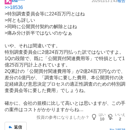
報告
sha*****
2025/11/13 1:43
掲
>>
18536
示
>特別調査委員会等に224百万円とはね
板
>何とも訝しい
記
>同時に公開買付契約の解除とはね
事
>痛み分け折半ではないのかなぁ
いや、それは間違いです。
特別調査委員会に2億24百万円払った訳ではないですよ。
1Qの段階で、既に「公開買付関連費用等」で特損として1
億25百万円計上されています。
2Q累計の「公開買付関連費用等」が2億24百万円なので、
差分の1億円が、「調査等に要した費用、本公開買付の決
定経緯及び意思決定プロセスの適正性調査のための特別調
査委員会等に要した費用」でしょうね。
確かに、会社の規模に比して高いとは思いますが、この手
の案件はコストがかかりますからね…
はい
いいえ
投資の参考になりましたか？
10
2
返信