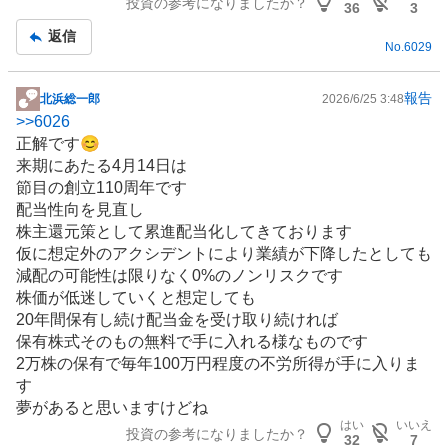
投資の参考になりましたか？
記
36
3
事
返信
No.
6029
報告
北浜総一郎
2026/6/25 3:48
掲
>>
6026
示
正解です😊
板
来期にあたる4月14日は
記
節目の創立110周年です
事
配当性向を見直し
株主還元策として累進配当化してきております
仮に想定外のアクシデントにより業績が下降したとしても
減配の可能性は限りなく0%のノンリスクです
株価が低迷していくと想定しても
20年間保有し続け配当金を受け取り続ければ
保有株式そのもの無料で手に入れる様なものです
2万株の保有で毎年100万円程度の不労所得が手に入りま
す
夢があると思いますけどね
はい
いいえ
投資の参考になりましたか？
32
7