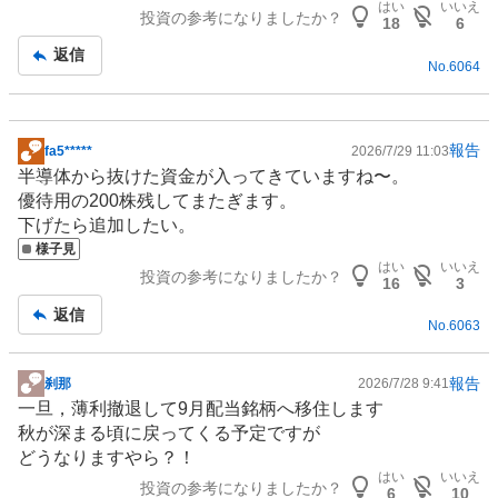
はい
いいえ
投資の参考になりましたか？
記
18
6
事
返信
No.
6064
報告
fa5*****
2026/7/29 11:03
掲
半導体
から抜けた資金が入ってきていますね〜。
示
優待用の200株残してまたぎます。
板
下げたら追加したい。
記
様子見
事
はい
いいえ
投資の参考になりましたか？
16
3
返信
No.
6063
報告
刹那
2026/7/28 9:41
掲
一旦，薄利撤退して9月配当銘柄へ移住します
示
秋が深まる頃に戻ってくる予定ですが
板
どうなりますやら？！
記
はい
いいえ
投資の参考になりましたか？
事
6
10