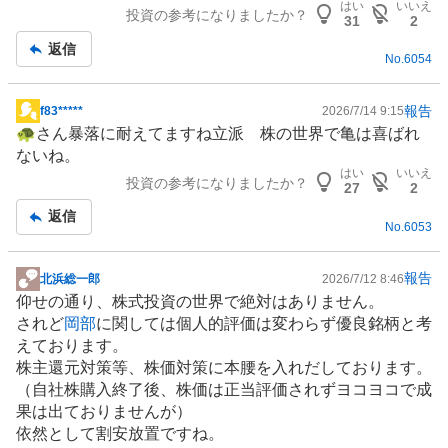
はい
いいえ
投資の参考になりましたか？
事
31
2
返信
No.
6054
報告
f83*****
2026/7/14 9:15
掲
🐢さん暴落に耐えてますね立派 株の世界で亀は喜ばれ
示
ないね。
板
はい
いいえ
投資の参考になりましたか？
記
27
2
事
返信
No.
6053
報告
北浜総一郎
2026/7/12 8:46
掲
仰せの通り、株式投資の世界で絶対はありません。
示
されど
岡部
に関しては個人的評価は変わらず優良銘柄と考
板
えております。
記
株主還元対策等、株価対策に本腰を入れだしております。
事
（自社株購入終了後、株価は正当評価されずヨコヨコで成
果は出ておりませんが）
依然として割安放置ですね。