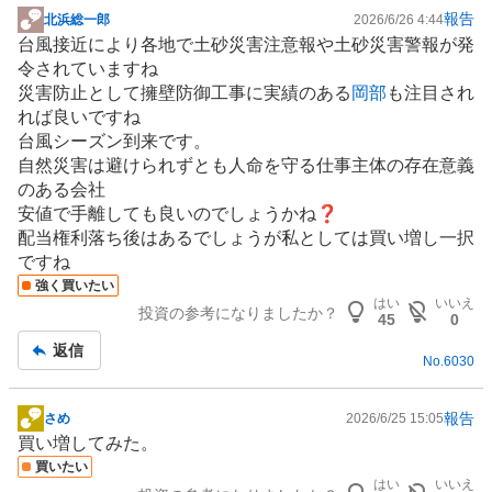
報告
北浜総一郎
2026/6/26 4:44
掲
台風接近により各地で土砂災害注意報や土砂災害警報が発
示
令されていますね
板
災害防止として擁壁防御工事に実績のある
岡部
も注目され
記
れば良いですね
事
台風シーズン到来です。
自然災害は避けられずとも人命を守る仕事主体の存在意義
のある会社
安値で手離しても良いのでしょうかね❓️
配当権利落ち後はあるでしょうが私としては買い増し一択
ですね
強く買いたい
はい
いいえ
投資の参考になりましたか？
45
0
返信
No.
6030
報告
さめ
2026/6/25 15:05
掲
買い増してみた。
示
買いたい
板
はい
いいえ