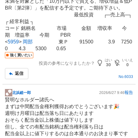
未満を対象とした「10万円以下で買える、増収増益＆低P
BR〔第2弾〕」を配信する予定です。ご期待下さい。
最低投資 ┌─売上高─┐
┌ 経常利益 ┐
コード 銘柄名 市場 金額 増収率 今
期 増益率 今期 PBR
<
5959
>
岡部
東Ｐ 91500 3.9 7250
0 4.3 5300 0.65
強く買いたい
はい
いいえ
投資の参考になりましたか？
30
0
返信
No.
6033
報告
北浜総一郎
2026/6/27 9:46
掲
賢明なホルダー諸氏へ
示
まずは中間配当金権利獲得おめでとうございます🎉
板
週明け月曜日は配当落ち日にあたります
記
おそらく配当金以上株価は値下りします
事
但し、全ての有配当銘柄は配当権利落ち日は
配当金以上に値下りするのは台本通りのお決まり事です