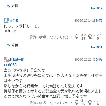
返信
No.
6062
報告
入門者
2026/7/27 14:28
掲
おっ、プラ転してる。
示
様子見
板
はい
いいえ
投資の参考になりましたか？
記
13
0
事
返信
No.
6061
報告
北浜総一郎
2026/7/26 20:32
掲
>>
6058
示
当方は持ち越し予定です
板
上半期決算の進捗率次第では当然大きな下落を被る可能性
記
は高いです
事
然しながら財務健全、高配当はかなり魅力です
長期保有目的で考えると配当金で元が取れる銘柄出来まし
たので大きな下げが発生すれば買い増し予定です
はい
いいえ
投資の参考になりましたか？
26
6