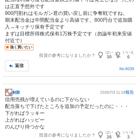
は正直予想外です
900円割れはモルガン君の買い戻し前に争奪戦ですね。
期末配当金は中間配当金より高値です。800円台で追加購
入→キッチリ保有予定です
まずは目標所得株式保有1万株予定です（勿論年初来安値
付近で）
強く買いたい
はい
いいえ
投資の参考になりましたか？
30
6
返信
No.
6039
報告
刹那
2026/7/3 11:19
掲
信用売残が増えているのに下がらない
示
配当落ちで下げたところを追加の予定だったのに・・・
板
下がればラッキー
記
上がればハッピー
事
のんびり待つかな
はい
いいえ
投資の参考になりましたか？
26
3