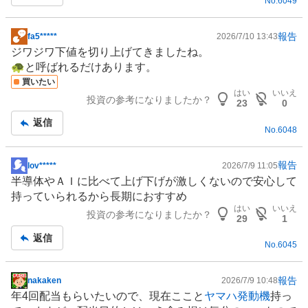
No.
6049
報告
fa5*****
2026/7/10 13:43
掲
ジワジワ下値を切り上げてきましたね。
示
🐢と呼ばれるだけあります。
板
買いたい
記
はい
いいえ
投資の参考になりましたか？
事
23
0
返信
No.
6048
報告
lov*****
2026/7/9 11:05
掲
半導体
やＡＩに比べて上げ下げが激しくないので安心して
示
持っていられるから長期におすすめ
板
はい
いいえ
投資の参考になりましたか？
記
29
1
事
返信
No.
6045
報告
nakaken
2026/7/9 10:48
掲
年4回配当もらいたいので、現在ここと
ヤマハ発動機
持っ
示