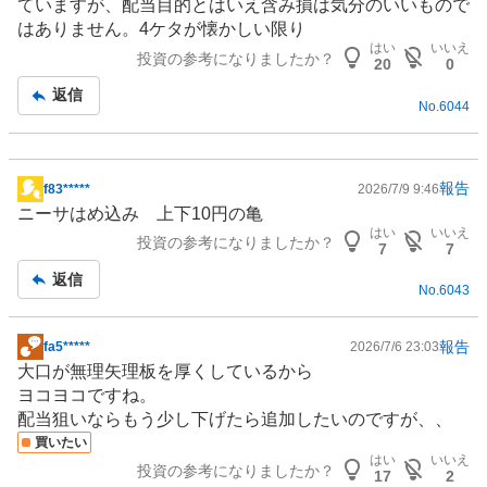
ていますが、配当目的とはいえ含み損は気分のいいもので
板
はありません。4ケタが懐かしい限り
記
はい
いいえ
投資の参考になりましたか？
事
20
0
返信
No.
6044
報告
f83*****
2026/7/9 9:46
掲
ニーサはめ込み 上下10円の亀
示
はい
いいえ
投資の参考になりましたか？
板
7
7
記
返信
No.
6043
事
報告
fa5*****
2026/7/6 23:03
掲
大口が無理矢理板を厚くしているから
示
ヨコヨコですね。
板
配当狙いならもう少し下げたら追加したいのですが、、
記
買いたい
事
はい
いいえ
投資の参考になりましたか？
17
2