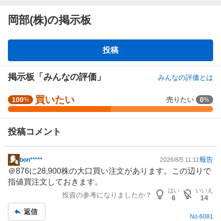
岡部(株)の掲示板
掲
投稿
示
板
掲示板「みんなの評価」
みんなの評価とは
買いたい
強
100
売りたい
0
%
%
く
買
投稿コメント
い
た
い
報告
bon*****
2026/8/5 11:11
掲
5
＠876に28,900株の大口買い注文があります。この辺りで
示
0
指値買注文しておきます。
板
%
はい
いいえ
投資の参考になりましたか？
記
、
6
14
事
買
返信
No.
6081
い