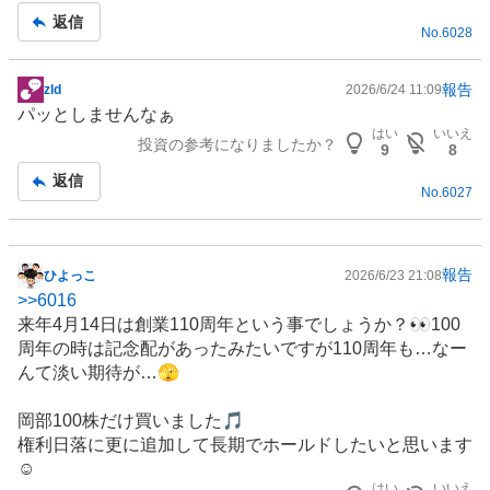
返信
No.
6028
報告
zld
2026/6/24 11:09
掲
パッとしませんなぁ
示
はい
いいえ
投資の参考になりましたか？
板
9
8
記
返信
No.
6027
事
報告
ひよっこ
2026/6/23 21:08
掲
>>
6016
示
来年4月14日は創業110周年という事でしょうか？👀100
板
周年の時は記念配があったみたいですが110周年も…なー
記
んて淡い期待が…🫣
事
岡部100株だけ買いました🎵
権利日落に更に追加して長期でホールドしたいと思います
☺️
はい
いいえ