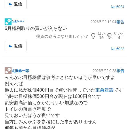
返信
No.
6024
報告
fa5*****
2026/6/22 12:04
掲
6月権利取りの買いが入らない
示
はい
いいえ
投資の参考になりましたか？
板
19
4
記
返信
No.
6023
事
報告
北浜総一郎
2026/6/22 0:28
掲
みんかぶ目標株価は参考にされないほうが良いですよ
示
例えれば
板
過去に私が株価400円台で買い推奨していた
東急建設
です
記
当時の目標株価500円台が現在は1600円台です
事
割安割高評価もかかなりいい加減なので
トイレ
の落書き程度で
見ておいたほうが良いです
当方はみんかぶを参考にした事がありません
何年も前から目標価格が