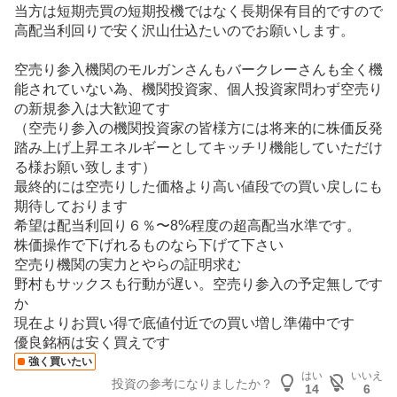
当方は短期売買の短期投機ではなく長期保有目的ですので
高配当利回りで安く沢山仕込たいのでお願いします。
空売り参入機関のモルガンさんもバークレーさんも全く機
能されていない為、機関投資家、個人投資家問わず空売り
の新規参入は大歓迎てす
（空売り参入の機関投資家の皆様方には将来的に株価反発
踏み上げ上昇
エネルギー
としてキッチリ機能していただけ
る様お願い致します）
最終的には空売りした価格より高い値段での買い戻しにも
期待しております
希望は配当利回り６％〜8%程度の超高配当水準です。
株価操作で下げれるものなら下げて下さい
空売り機関の実力とやらの証明求む
野村もサックスも行動が遅い。空売り参入の予定無しです
か
現在よりお買い得で底値付近での買い増し準備中です
優良銘柄は安く買えです
強く買いたい
はい
いいえ
投資の参考になりましたか？
14
6