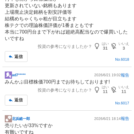
更新されていない銘柄もあります
上場廃止決定銘柄を割安評価等
結構めちゃくちゃ粗が目立ちます
株テクでの理論株価評価が1番まともです
本当に700円台まで下がれば超絶高配当なので爆買いした
いですね
はい
いいえ
投資の参考になりましたか？
31
3
返信
No.
6018
報告
ad7*****
2026/6/21 19:02
掲
みんかぶ目標株価700円までお待ちしております!
示
はい
いいえ
投資の参考になりましたか？
板
11
11
記
返信
No.
6017
事
報告
北浜総一郎
2026/6/21 18:14
掲
売りたいが33%ですか
示
有難いですね