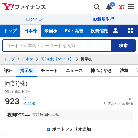
i
ログイン
ID新規取得
主
トップ
日本株
米国株
FX・為替
投資信託
ニュース
な
サ
銘
検索
ー
柄
ビ
を
トップ
日本株
岡部(株)【5959.T】
掲示板
ス
検
索
詳細
掲示板
チャート
ニュース
株つぶやき
決算
岡部(株)
5959
東証PRM
923
+4
8/7
リアルタイム株価
+0.44
%
---
夜間PTS
東証終値比
---
%
--:--
ポートフォリオ追加