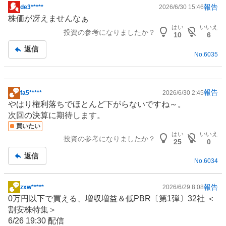
報告
de3*****
2026/6/30 15:46
掲
株価が冴えませんなぁ
示
はい
いいえ
投資の参考になりましたか？
板
10
6
記
返信
No.
6035
事
報告
fa5*****
2026/6/30 2:45
掲
やはり権利落ちでほとんど下がらないですね～。
示
次回の決算に期待します。
板
買いたい
記
はい
いいえ
投資の参考になりましたか？
事
25
0
返信
No.
6034
報告
zxw*****
2026/6/29 8:08
掲
0万円以下で買える、増収増益＆低PBR〔第1弾〕32社 ＜
示
割安株特集＞
板
6/26 19:30 配信
記