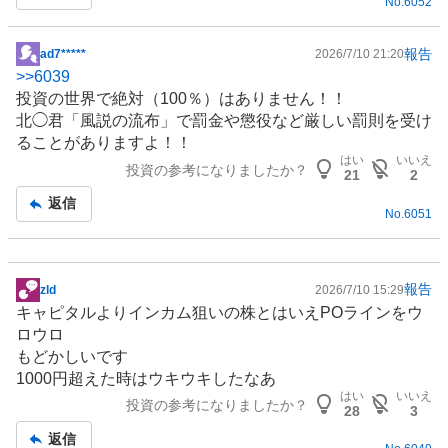
No.
6052
報告
ad7*****
2026/7/10 21:20
掲
>>
6039
示
投資の世界で絶対（100％）はありません！！
板
北◯君「風説の流布」で罰金や懲役など厳しい罰則を受け
記
ることがありますよ！！
事
はい
いいえ
投資の参考になりましたか？
21
2
返信
No.
6051
報告
zld
2026/7/10 15:29
掲
キャピタルよりインカム狙いの株とはいえPOラインをウ
示
ロウロ
板
もどかしいです
記
1000円超えた時はウキウキしたなあ
事
はい
いいえ
投資の参考になりましたか？
28
3
返信