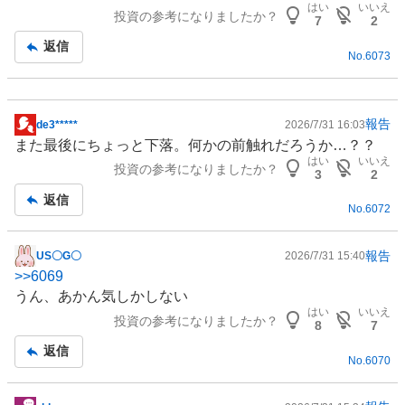
はい
いいえ
投資の参考になりましたか？
記
7
2
事
返信
No.
6073
報告
de3*****
2026/7/31 16:03
掲
また最後にちょっと下落。何かの前触れだろうか…？？
示
はい
いいえ
投資の参考になりましたか？
板
3
2
記
返信
No.
6072
事
報告
US〇G〇
2026/7/31 15:40
掲
>>
6069
示
うん、あかん気しかしない
板
はい
いいえ
投資の参考になりましたか？
記
8
7
事
返信
No.
6070