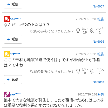
返信
No.
6067
報告
de3*****
2026/7/30 16:09
掲
なんだ、最後の下落は？？
示
はい
いいえ
投資の参考になりましたか？
板
16
1
記
返信
No.
6066
事
報告
f83*****
2026/7/30 10:25
掲
ここの部材も地震関連で使うはずですが株価が上がる程
示
は？ですね
板
はい
いいえ
投資の参考になりましたか？
記
9
7
事
返信
No.
6065
報告
syo*****
2026/7/30 5:09
掲
熊本で大きな地震が発生しましたが復活のためにはこの株
示
は重要な役割を果たすのではないでしょうか。
板