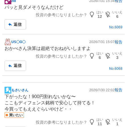
報告
zld
2026/7/31 15:34
掲
パッと見ダメそうなんだけど
示
はい
いいえ
投資の参考になりましたか？
板
12
6
記
返信
No.
6069
事
報告
US〇G〇
2026/7/31 15:07
掲
おかべさん決算は超絶でおねがいしますよ
示
はい
いいえ
投資の参考になりましたか？
板
6
3
記
返信
No.
6068
事
報告
もさいさん
2026/7/30 22:02
掲
下がったな！900円割れないかな〜
示
ここもディフェンス銘柄で安心して持てる！
板
今買ってもええぐらいやけど・・
記
買いたい
事
はい
いいえ
投資の参考になりましたか？
11
1