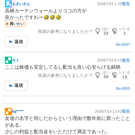
報告
もさいさん
2026/7/22 1:25
掲
高橋カーテンウォールよりココの方が
示
良かったですわー🤣🤣🤣
板
買いたい
記
はい
いいえ
投資の参考になりましたか？
事
23
1
返信
No.
6057
報告
ろく
2026/7/15 8:12
掲
ここは株価も安定してるし配当も良い心安らげる銘柄
示
はい
いいえ
投資の参考になりましたか？
板
55
13
記
返信
No.
6055
事
報告
fuj*****
2026/7/14 13:41
掲
友達の名字と同じだからという理由で数年前に買ったこと
示
がある。
板
少しの利益と配当金をいただけて満足であった。
記