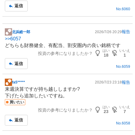
返信
No.
6060
報告
北浜総一郎
2026/7/26 20:29
掲
>>
6057
示
どちらも財務健全、有配当、割安圏内の良い銘柄です
板
はい
いいえ
投資の参考になりましたか？
記
18
1
事
返信
No.
6059
報告
fa5*****
2026/7/23 23:18
掲
来週決算ですが持ち越ししますか?
示
下げたら追加したいですね。
板
買いたい
記
はい
いいえ
投資の参考になりましたか？
事
23
7
返信
No.
6058