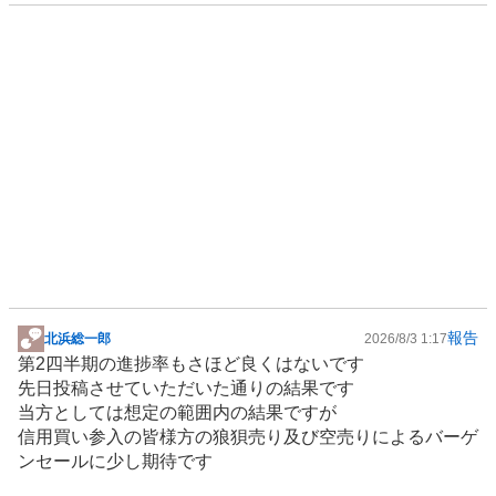
く
売
り
た
い
0
%
報告
北浜総一郎
2026/8/3 1:17
掲
第2四半期の進捗率もさほど良くはないです
示
先日投稿させていただいた通りの結果です
板
当方としては想定の範囲内の結果ですが
記
信用買い参入の皆様方の狼狽売り及び空売りによるバーゲ
事
ンセールに少し期待です