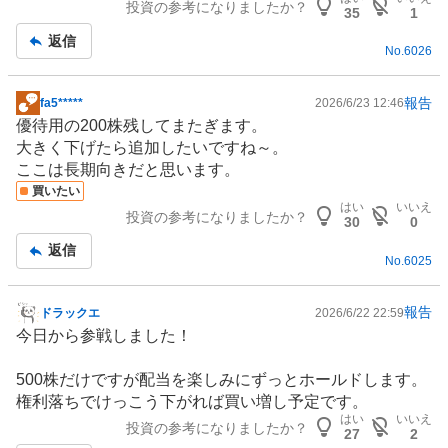
投資の参考になりましたか？
35
1
返信
No.
6026
報告
fa5*****
2026/6/23 12:46
掲
優待用の200株残してまたぎます。
示
大きく下げたら追加したいですね～。
板
ここは長期向きだと思います。
記
買いたい
事
はい
いいえ
投資の参考になりましたか？
30
0
返信
No.
6025
報告
ドラックエ
2026/6/22 22:59
掲
今日から参戦しました！
示
板
500株だけですが配当を楽しみにずっとホールドします。
記
権利落ちでけっこう下がれば買い増し予定です。
事
はい
いいえ
投資の参考になりましたか？
27
2