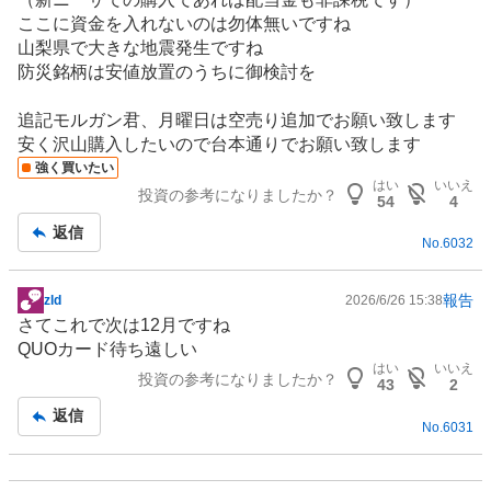
ここに資金を入れないのは勿体無いですね
山梨県で大きな地震発生ですね
防災
銘柄は安値放置のうちに御検討を
追記モルガン君、月曜日は空売り追加でお願い致します
安く沢山購入したいので台本通りでお願い致します
強く買いたい
はい
いいえ
投資の参考になりましたか？
54
4
返信
No.
6032
報告
zld
2026/6/26 15:38
掲
さてこれで次は12月ですね
示
QUOカード待ち遠しい
板
はい
いいえ
投資の参考になりましたか？
記
43
2
事
返信
No.
6031