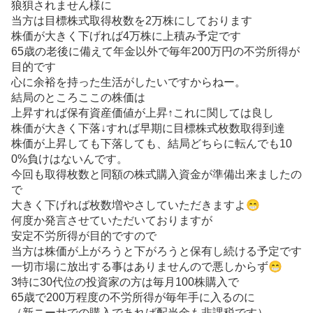
狼狽されません様に
当方は目標株式取得枚数を2万株にしております
株価が大きく下げれば4万株に上積み予定です
65歳の老後に備えて年金以外で毎年200万円の不労所得が
目的です
心に余裕を持った生活がしたいですからねー。
結局のところここの株価は
上昇すれば保有資産価値が上昇↑これに関しては良し
株価が大きく下落↓すれば早期に目標株式枚数取得到達
株価が上昇しても下落しても、結局どちらに転んでも10
0%負けはないんです。
今回も取得枚数と同額の株式購入資金が準備出来ましたの
で
大きく下げれば枚数増やさしていただきますよ😁
何度か発言させていただいておりますが
安定不労所得が目的ですので
当方は株価が上がろうと下がろうと保有し続ける予定です
一切市場に放出する事はありませんので悪しからず😁
3特に30代位の投資家の方は毎月100株購入で
65歳で200万程度の不労所得が毎年手に入るのに
（新ニーサでの購入であれば配当金も非課税です）