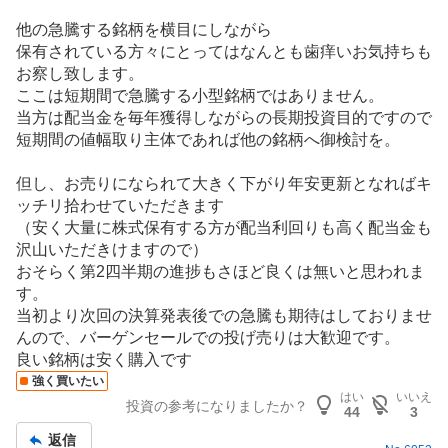
他の急騰する銘柄を横目にしながら
保有されている方々にとってはなんとも歯痒いお気持ちも
お察し致します。
ここは短期間で急騰する小型銘柄ではありません。
当方は配当金を毎年獲得しながらの長期投資目的ですので
短期間の値幅取り主体であれば他の銘柄へ御検討を。
但し、お売りになられて大きく下がり年安更新となればキ
ッチリ拾わせていただきます
（安く大量に株式保有する方が配当利回りも高く配当金も
沢山いただきけますので）
おそらく第2四半期の進捗もさほど良くは無いと思われま
す。
当初より次回の決算発表後での急騰も期待はしておりませ
んので、バーゲンセールでの投げ売りは大歓迎です。
良い銘柄は安く購入です
強く買いたい
はい
いいえ
投資の参考になりましたか？
44
3
返信