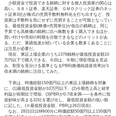
少額資金で投資できる銘柄に対する個人投資家の関心は
事
高い。ＳＢＩ
証券
、楽天証券、ＧＭＯクリック証券の
ネッ
ト証券
3社が株式の売買手数料無料化を打ち出すなど、投
資家は手数料を気にせずに売買することが可能となってい
る。最低投資金額(株価×売買単位)が低位の銘柄は、同じ
予算でも高株価の銘柄に比べ株数を多く購入できるほか、
買い付けや売却の時期を分散できるなどのメリットがあ
る。ただ、業績低迷が続いている企業も数多くあることに
は注意が必要だ。
現在、東証上場企業のうち1378銘柄が最低投資金額10
万円以下で購入できる。今回は、今期に増収増益を見込
み、割安を見分ける基準となるPBR(株価純資産倍率)が1
倍未満の銘柄に注目してみた。
下表は、時価総額150億円以上の東証上場銘柄を対象
に、(1)最低投資金額が10万円以下、(2)今期売上高と経常
利益が前期比で増加、(3)PBRが0.7倍未満――を条件に投
資妙味が高まる32社を選び出し、最低投資金額の低い順
に記した。(※最低投資金額、PBRは26日現在)
なお、28日(日)16時00分に時価総額50億円以上150億円