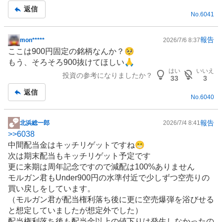
返信
No.
6041
報告
mon*****
2026/7/6 8:37
掲
ここは900円固定の銘柄なんか？🥺
示
もう、そろそろ900抜けてほしい🙏
板
はい
いいえ
投資の参考になりましたか？
記
33
3
事
返信
No.
6040
報告
北浜総一郎
2026/7/4 8:41
掲
>>
6038
示
中間配当金はキッチリゲットですね😁
板
次は期末配当もキッチリゲット予定です
記
更に来期は周年記念ですので減配は100%ありません
事
モルガン君もUnder900円の水準付近で少しずつ空売りの
買い戻しをしています。
（モルガン君が配当権利落ち後に更に空売爆弾を浴びせる
と想定していましたが想定外でした）
配当権利落ち後も配当金以上の値下りは発生しなかったの