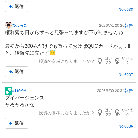
返信
No.
6038
報告
ひよっこ
2026/7/1 20:26
掲
権利落ち日からずっと見張ってますが下がりませんね
示
板
最初から200株だけでも買っておけばQUOカードがぁ…‼️
記
と、後悔先に立たず😇
事
はい
いいえ
投資の参考になりましたか？
32
2
返信
No.
6037
報告
a1b*****
2026/6/30 20:34
掲
ダイバージェンス！
示
そろそろかな
板
はい
いいえ
投資の参考になりましたか？
記
22
0
事
返信
No.
6036