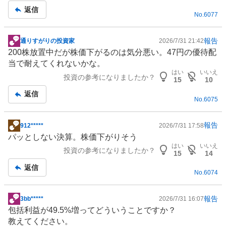
返信
No.
6077
報告
通りすがりの投資家
2026/7/31 21:42
掲
200株放置中だが株価下がるのは気分悪い。47円の優待配
示
当で耐えてくれないかな。
板
はい
いいえ
投資の参考になりましたか？
記
15
10
事
返信
No.
6075
報告
912*****
2026/7/31 17:58
掲
パッとしない決算。株価下がりそう
示
はい
いいえ
投資の参考になりましたか？
板
15
14
記
返信
No.
6074
事
報告
3bb*****
2026/7/31 16:07
掲
包括利益が49.5%増ってどういうことですか？
示
教えてください。
板