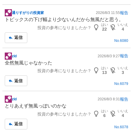
た
い
報告
通りすがりの投資家
2026/8/3 11:55
掲
5
トピックスの下げ幅より少ないんだから無風だと思う。
示
0
はい
いいえ
投資の参考になりましたか？
板
22
4
%
記
返信
、
No.
6080
事
様
子
報告
zld
2026/8/3 9:27
見
掲
全然無風じゃなかった
0
示
はい
いいえ
%
投資の参考になりましたか？
板
13
3
、
記
返信
売
No.
6079
事
り
た
報告
zld
2026/8/3 8:31
掲
い
とりあえず無風っぽいのかな
示
0
はい
いいえ
投資の参考になりましたか？
板
6
4
%
記
、
返信
No.
6078
事
強