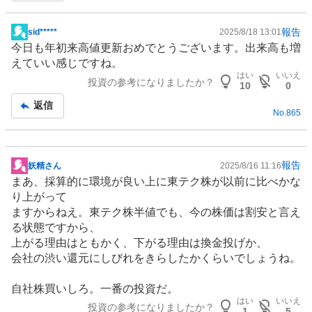
報告
sid*****
2025/8/18 13:01
掲
今日も年初来高値更新おめでとうございます。出来高も増
示
えていい感じですね。
板
はい
いいえ
投資の参考になりましたか？
記
10
0
事
返信
No.
865
報告
妖精さん
2025/8/16 11:16
掲
まあ、採算的に
環境
が良い上に東テク株が以前に比べかな
示
り上がって
板
ますからねえ。東テク株半値でも、今の株価は割安と言え
記
る状態ですから、
事
上がる理由はともかく、下がる理由は換金投げか、
会社の渋い還元にしびれをきらしたかくらいでしょうね。
自社株買いしろ。一番の投資だ。
はい
いいえ
投資の参考になりましたか？
1
5