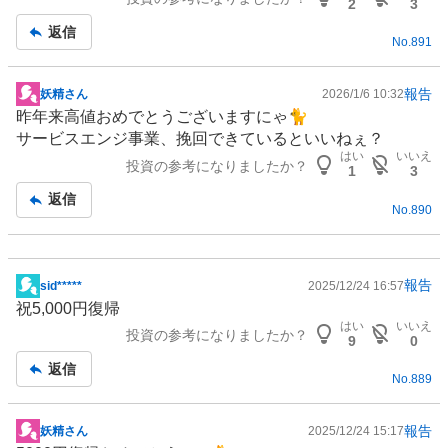
板
2
3
記
返信
No.
891
事
報告
妖精さん
2026/1/6 10:32
掲
昨年来高値おめでとうございますにゃ🐈
示
サービスエンジ事業、挽回できているといいねぇ？
板
はい
いいえ
投資の参考になりましたか？
記
1
3
事
返信
No.
890
報告
sid*****
2025/12/24 16:57
掲
祝5,000円復帰
示
はい
いいえ
投資の参考になりましたか？
板
9
0
記
返信
No.
889
事
報告
妖精さん
2025/12/24 15:17
掲