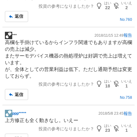
記
はい
いいえ
投資の参考になりましたか？
事
22
2
返信
No.
760
報告
***
2018/11/15 12:49
掲
高欄を手掛けているからインフラ関連でもありますが高欄
示
の売上は減少。
板
またサーモデバイス機器の熱処理炉は好調で売上は増えて
記
います。
事
が、全体としての営業利益は低下。ただし通期予想は変更
しておらず。
はい
いいえ
投資の参考になりましたか？
18
1
返信
No.
758
報告
ppp*****
2018/5/8 23:45
掲
上方修正も全く動きなし。いえー
示
はい
いいえ
投資の参考になりましたか？
板
23
1
記