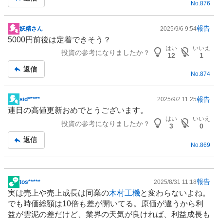
No.
876
報告
妖精さん
2025/9/6 9:54
掲
5000円前後は定着できそう？
示
はい
いいえ
投資の参考になりましたか？
板
12
1
記
返信
No.
874
事
報告
sid*****
2025/9/2 11:25
掲
連日の高値更新おめでとうございます。
示
はい
いいえ
投資の参考になりましたか？
板
3
0
記
返信
No.
869
事
報告
tos*****
2025/8/31 11:18
掲
実は売上や売上成長は同業の
木村工機
と変わらないよね。
示
でも時価総額は10倍も差が開いてる。原価が違うから利
板
益が雲泥の差だけど、業界の天気が良ければ、利益成長も