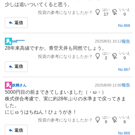
記
少しは追いついてくると思う。
事
はい
いいえ
投資の参考になりましたか？
17
0
返信
No.
868
報告
sid*****
2025/8/31 10:12
掲
28年来高値ですか。青空天井も同然でしょう。
示
はい
いいえ
投資の参考になりましたか？
板
2
0
記
返信
No.
867
事
報告
妖精さん
2025/8/30 12:00
掲
5000円目の前まできてしまいました（・ω・）
示
株式併合考慮で、実に約28年ぶりの水準まで戻ってきま
板
した。
記
にじゅうはちねん！ひょうがき！
事
はい
いいえ
投資の参考になりましたか？
0
6
返信
No.
866