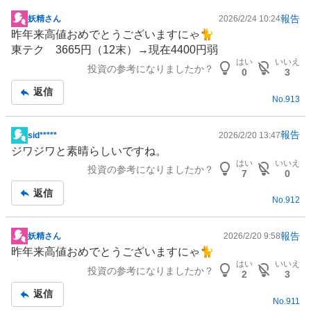
報告
妖精さん
2026/2/24 10:24
掲
昨年来高値おめでとうございますにゃ🐈
示
東テク 3665円（12末）→現在4400円弱
板
はい
いいえ
投資の参考になりましたか？
記
0
3
事
返信
No.
913
報告
sid*****
2026/2/20 13:47
掲
ジワジワと素晴らしいですね。
示
はい
いいえ
投資の参考になりましたか？
板
7
0
記
返信
No.
912
事
報告
妖精さん
2026/2/20 9:58
掲
昨年来高値おめでとうございますにゃ🐈
示
はい
いいえ
投資の参考になりましたか？
板
2
3
記
返信
No.
911
事