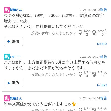
報告
妖精さん
2026/1/9 20:03
掲
東テク株が3155（9末）→3665（12末）。純資産の数字
示
増えますねえ。
板
それはともかく、自社株買いしてくださいな。
記
はい
いいえ
投資の参考になりましたか？
事
2
5
返信
No.
893
報告
sid*****
2026/1/7 14:57
掲
ここは例年、上方修正期待で5月に向け上昇する傾向があ
示
りますから、まだまだ上値が見込めそうです。
板
はい
いいえ
投資の参考になりましたか？
記
4
0
事
返信
No.
892
報告
妖精さん
2026/1/7 14:44
掲
昨年来高値おめでとうございますにゃ🐈
示
はい
いいえ
投資の参考になりましたか？