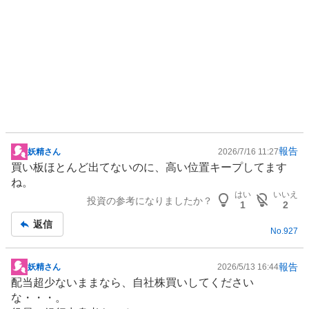
報告
妖精さん
2026/7/16 11:27
掲
買い板ほとんど出てないのに、高い位置キープしてます
示
ね。
板
はい
いいえ
投資の参考になりましたか？
記
1
2
事
返信
No.
927
報告
妖精さん
2026/5/13 16:44
掲
配当超少ないままなら、自社株買いしてください
示
な・・・。
板