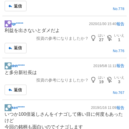
事
返信
No.
778
報告
tgr*****
2020/11/30 15:40
掲
利益を出さないとダメだよ
示
はい
いいえ
投資の参考になりましたか？
板
27
1
記
返信
No.
776
事
報告
dnh*****
2019/5/8 11:11
掲
と多分新社長は
示
はい
いいえ
投資の参考になりましたか？
板
19
3
記
返信
No.
767
事
報告
ken*****
2019/1/16 11:09
掲
いつか100倍返しさんをイナゴして痛い目に何度もあった
示
けど
板
今回の銘柄も面白いのでイナゴします