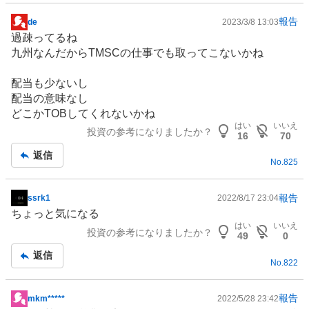
報告
de
2023/3/8 13:03
掲
過疎ってるね
示
九州なんだからTMSCの仕事でも取ってこないかね
板
記
配当も少ないし
事
配当の意味なし
どこかTOBしてくれないかね
はい
いいえ
投資の参考になりましたか？
16
70
返信
No.
825
報告
ssrk1
2022/8/17 23:04
掲
ちょっと気になる
示
はい
いいえ
投資の参考になりましたか？
板
49
0
記
返信
No.
822
事
報告
mkm*****
2022/5/28 23:42
掲