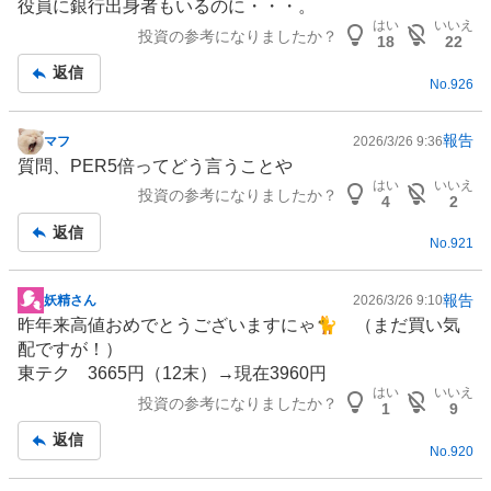
役員に銀行出身者もいるのに・・・。
記
はい
いいえ
投資の参考になりましたか？
事
18
22
返信
No.
926
報告
マフ
2026/3/26 9:36
掲
質問、PER5倍ってどう言うことや
示
はい
いいえ
投資の参考になりましたか？
板
4
2
記
返信
No.
921
事
報告
妖精さん
2026/3/26 9:10
掲
昨年来高値おめでとうございますにゃ🐈 （まだ買い気
示
配ですが！）
板
東テク 3665円（12末）→現在3960円
記
はい
いいえ
投資の参考になりましたか？
事
1
9
返信
No.
920