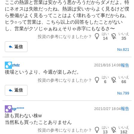
ここの熱源と営業は安かろう悪かろうだからダメだよ。特
示
にネオスは失敗だったね。熱源は安いからよく見るけど僕
板
ら整備がよく見るってことはよく壊れるって事だからね。
記
ヒラ○って営業は、こちら以上の回答をしたことがない
事
し、営業がクソじゃぁねぇそりゃ赤字にもなるさ〜
はい
いいえ
投資の参考になりましたか？
14
35
返信
No.
821
報告
zhdz
2021/8/16 14:08
掲
後場というより、今週が楽しみだ。
示
はい
いいえ
投資の参考になりましたか？
板
6
66
記
返信
No.
799
事
報告
tgr*****
2021/2/27 18:04
掲
誰も買わない株w
示
当然私も買ったことありません
板
はい
いいえ
投資の参考になりましたか？
記
13
162