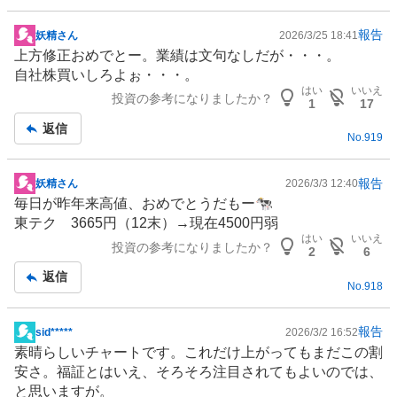
報告
妖精さん
2026/3/25 18:41
掲
上方修正おめでとー。業績は文句なしだが・・・。
示
自社株買いしろよぉ・・・。
板
はい
いいえ
投資の参考になりましたか？
記
1
17
事
返信
No.
919
報告
妖精さん
2026/3/3 12:40
掲
毎日が昨年来高値、おめでとうだもー🐄
示
東テク 3665円（12末）→現在4500円弱
板
はい
いいえ
投資の参考になりましたか？
記
2
6
事
返信
No.
918
報告
sid*****
2026/3/2 16:52
掲
素晴らしいチャートです。これだけ上がってもまだこの割
示
安さ。福証とはいえ、そろそろ注目されてもよいのでは、
板
と思いますが。