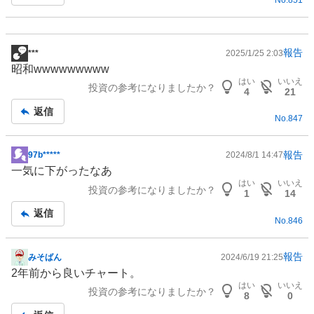
事
報告
***
2025/1/25 2:03
掲
昭和wwwwwwwww
示
はい
いいえ
投資の参考になりましたか？
板
4
21
記
返信
No.
847
事
報告
97b*****
2024/8/1 14:47
掲
一気に下がったなあ
示
はい
いいえ
投資の参考になりましたか？
板
1
14
記
返信
No.
846
事
報告
みそばん
2024/6/19 21:25
掲
2年前から良いチャート。
示
はい
いいえ
投資の参考になりましたか？
板
8
0
記