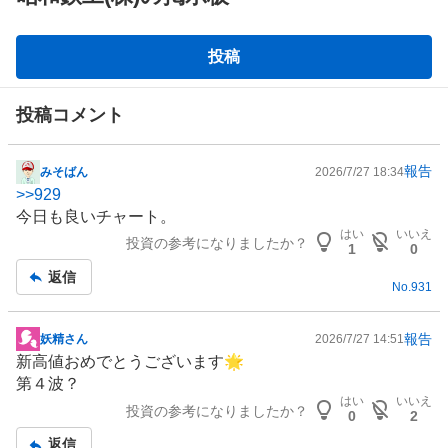
掲
投稿
示
板
投稿コメント
報告
みそばん
2026/7/27 18:34
掲
>>
929
示
今日も良いチャート。
板
はい
いいえ
投資の参考になりましたか？
記
1
0
事
返信
No.
931
報告
妖精さん
2026/7/27 14:51
掲
新高値おめでとうございます🌟
示
第４波？
板
はい
いいえ
投資の参考になりましたか？
記
0
2
事
返信