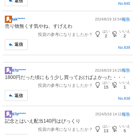
返信
No.
840
事
報告
tak*****
2024/6/19 16:54
掲
売り物無くす気やね、すげえわ
示
はい
いいえ
投資の参考になりましたか？
板
2
2
記
返信
No.
839
事
報告
97b*****
2024/6/19 14:25
掲
1800円だった頃にもう少し買っておけばよかった・・・
示
はい
いいえ
投資の参考になりましたか？
板
15
1
記
返信
No.
838
事
報告
97b*****
2024/5/16 14:11
掲
記念とはいえ配当140円はびっくり
示
はい
いいえ
投資の参考になりましたか？
板
13
5