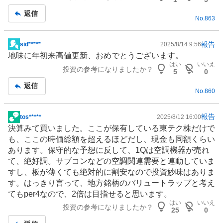
返信
No.
863
報告
sid*****
2025/8/14 9:56
掲
地味に年初来高値更新、おめでとうございます。
示
はい
いいえ
投資の参考になりましたか？
板
5
0
記
返信
No.
860
事
報告
tos*****
2025/8/12 16:00
掲
決算みて買いました。ここが保有している東テク株だけで
示
も、ここの時価総額を超えるほどだし、現金も同額くらい
板
あります。保守的な予想に反して、1Qは空調機器が売れ
記
て、絶好調。サブコンなどの空調関連需要と連動していま
事
すし、板が薄くても絶対的に割安なので投資妙味はありま
す。はっきり言って、地方銘柄のバリュートラップと考え
てもper4なので、2倍は目指せると思います。
はい
いいえ
投資の参考になりましたか？
25
0