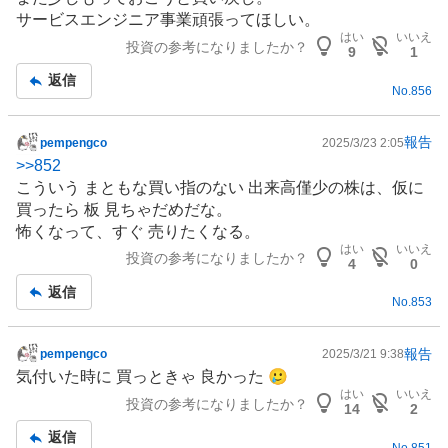
板
サービスエンジニア事業頑張ってほしい。
記
はい
いいえ
投資の参考になりましたか？
事
9
1
返信
No.
856
報告
pempengco
2025/3/23 2:05
掲
>>
852
示
こういう まともな買い指のない 出来高僅少の株は、仮に
板
買ったら 板 見ちゃだめだな。
記
怖くなって、すぐ 売りたくなる。
事
はい
いいえ
投資の参考になりましたか？
4
0
返信
No.
853
報告
pempengco
2025/3/21 9:38
掲
気付いた時に 買っときゃ 良かった 🥲
示
はい
いいえ
投資の参考になりましたか？
板
14
2
記
返信
No.
851