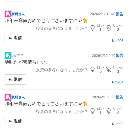
事
報告
妖精さん
2026/2/12 13:40
掲
昨年来高値おめでとうございますにゃ🐈
示
はい
いいえ
投資の参考になりましたか？
板
1
3
記
返信
No.
905
事
報告
sid*****
2026/2/10 9:40
掲
地味だが素晴らしい。
示
はい
いいえ
投資の参考になりましたか？
板
5
1
記
返信
No.
904
事
報告
妖精さん
2026/2/10 9:28
掲
昨年来高値おめでとうございますにゃ🐈
示
はい
いいえ
投資の参考になりましたか？
板
1
3
記
返信
No.
903
事