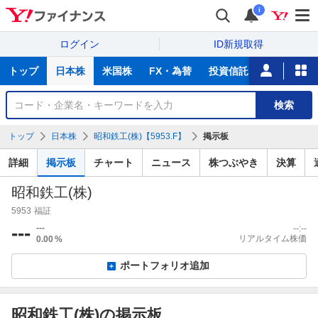
i
ログイン
ID新規取得
主
トップ
日本株
米国株
FX・為替
投資信託
ニュース
な
サ
銘
検索
ー
柄
ビ
を
トップ
日本株
昭和鉄工(株)【5953.F】
掲示板
ス
検
索
詳細
掲示板
チャート
ニュース
株つぶやき
決算
昭和鉄工(株)
5953
福証
---
---
--:--
リアルタイム株価
0.00
%
ポートフォリオ追加
昭和鉄工(株)の掲示板