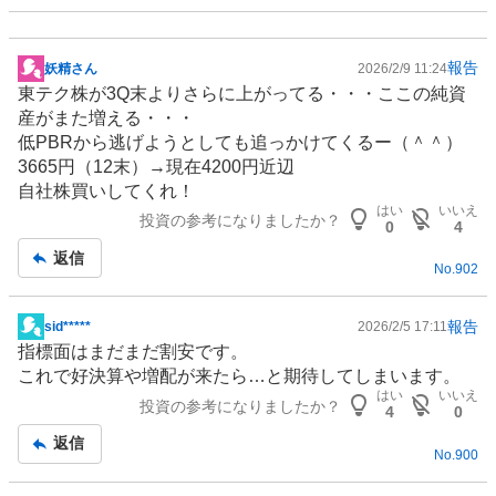
報告
妖精さん
2026/2/9 11:24
掲
東テク株が3Q末よりさらに上がってる・・・ここの純資
示
産がまた増える・・・
板
低PBRから逃げようとしても追っかけてくるー（＾＾）
記
3665円（12末）→現在4200円近辺
事
自社株買いしてくれ！
はい
いいえ
投資の参考になりましたか？
0
4
返信
No.
902
報告
sid*****
2026/2/5 17:11
掲
指標面はまだまだ割安です。
示
これで好決算や増配が来たら…と期待してしまいます。
板
はい
いいえ
投資の参考になりましたか？
記
4
0
事
返信
No.
900