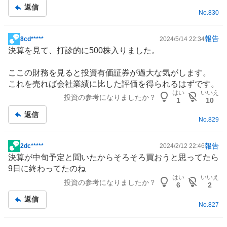
記
返信
No.
830
事
報告
8cd*****
2024/5/14 22:34
掲
決算を見て、打診的に500株入りました。
示
板
ここの財務を見ると投資有価証券が過大な気がします。
記
これを売れば会社業績に比した評価を得られるはずです。
事
はい
いいえ
投資の参考になりましたか？
1
10
返信
No.
829
報告
2dc*****
2024/2/12 22:46
掲
決算が中旬予定と聞いたからそろそろ買おうと思ってたら
示
9日に終わってたのね
板
はい
いいえ
投資の参考になりましたか？
記
6
2
事
返信
No.
827