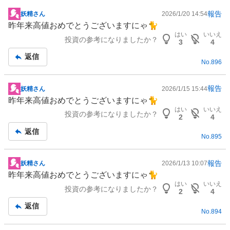
報告
妖精さん
2026/1/20 14:54
掲
昨年来高値おめでとうございますにゃ🐈
示
はい
いいえ
投資の参考になりましたか？
板
3
4
記
返信
No.
896
事
報告
妖精さん
2026/1/15 15:44
掲
昨年来高値おめでとうございますにゃ🐈
示
はい
いいえ
投資の参考になりましたか？
板
2
4
記
返信
No.
895
事
報告
妖精さん
2026/1/13 10:07
掲
昨年来高値おめでとうございますにゃ🐈
示
はい
いいえ
投資の参考になりましたか？
板
2
4
記
返信
No.
894
事