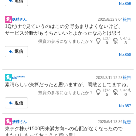
返信
No.
859
報告
妖精さん
2025/8/12 9:04
掲
1Qだけで見ていうのはこの分野あまりよくないけど、
示
サービス分野がもうちといいとよかったなあとは思う。
板
はい
いいえ
投資の参考になりましたか？
記
0
3
事
返信
No.
858
報告
sid*****
2025/8/11 12:28
掲
素晴らしい決算だったと思いますが、閑散としてますね。
示
はい
いいえ
投資の参考になりましたか？
板
5
0
記
返信
No.
857
事
報告
妖精さん
2025/6/4 13:36
掲
東テク株が1500円未満方向への心配がなくなったので
示
また少しもっておこうと買い戻し。