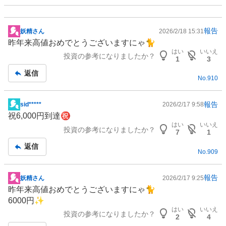
報告
妖精さん
2026/2/18 15:31
掲
昨年来高値おめでとうございますにゃ🐈
示
はい
いいえ
投資の参考になりましたか？
板
1
3
記
返信
No.
910
事
報告
sid*****
2026/2/17 9:58
掲
祝6,000円到達㊗️
示
はい
いいえ
投資の参考になりましたか？
板
7
1
記
返信
No.
909
事
報告
妖精さん
2026/2/17 9:25
掲
昨年来高値おめでとうございますにゃ🐈
示
6000円✨
板
はい
いいえ
投資の参考になりましたか？
記
2
4