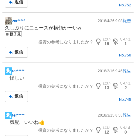
返信
No.
752
事
報告
zor*****
2018/4/26 9:08
掲
久しぶりにニュースが横領かーいw
示
様子見
板
はい
いいえ
投資の参考になりましたか？
記
19
1
事
返信
No.
750
報告
ter*****
2018/3/16 9:46
掲
怪しい
示
はい
いいえ
投資の参考になりましたか？
板
13
2
記
返信
No.
748
事
報告
ter*****
2018/3/15 8:53
掲
気配 いいね👍
示
はい
いいえ
投資の参考になりましたか？
板
12
0