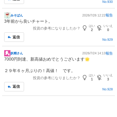
No.
930
報告
みそばん
2026/7/26 12:22
掲
3年前から良いチャート。
示
はい
いいえ
投資の参考になりましたか？
板
2
0
記
返信
No.
929
事
報告
妖精さん
2026/7/24 14:13
掲
7000円到達、新高値おめでとうございます🌟
示
板
２９年６ヶ月ぶりの！高値！ です。
記
はい
いいえ
投資の参考になりましたか？
事
1
3
返信
No.
928