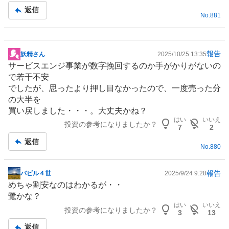
返信
No.
881
報告
妖精さん
2025/10/25 13:35
掲
サービスエンジ事業が数字挽回するのか手がかりがないの
示
で若干不安
板
でしたが、思ったより押し目なかったので、一度売った分
記
の大半を
事
買い戻しました・・・。大丈夫かね？
はい
いいえ
投資の参考になりましたか？
7
2
返信
No.
880
報告
バビル４世
2025/9/24 9:28
掲
めちゃ割安なのはわかるが・・
示
鷺かな？
板
はい
いいえ
投資の参考になりましたか？
記
3
13
事
返信