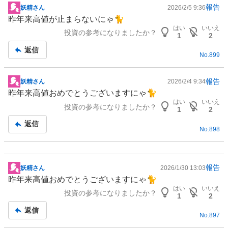
報告
妖精さん
2026/2/5 9:36
掲
昨年来高値が止まらないにゃ🐈
示
はい
いいえ
投資の参考になりましたか？
板
1
2
記
返信
No.
899
事
報告
妖精さん
2026/2/4 9:34
掲
昨年来高値おめでとうございますにゃ🐈
示
はい
いいえ
投資の参考になりましたか？
板
1
2
記
返信
No.
898
事
報告
妖精さん
2026/1/30 13:03
掲
昨年来高値おめでとうございますにゃ🐈
示
はい
いいえ
投資の参考になりましたか？
板
1
2
記
返信
No.
897
事