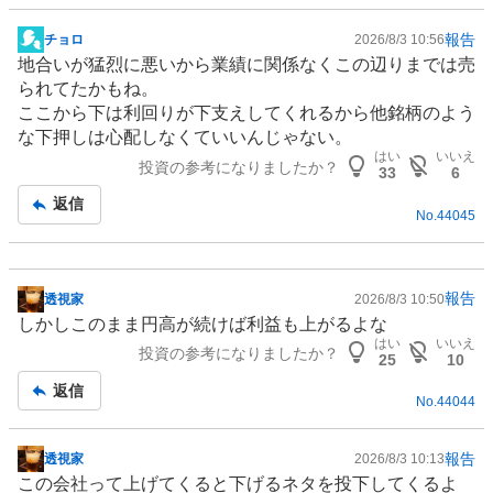
報告
チョロ
2026/8/3 10:56
掲
地合いが猛烈に悪いから業績に関係なくこの辺りまでは売
示
られてたかもね。
板
ここから下は利回りが下支えしてくれるから他銘柄のよう
記
な下押しは心配しなくていいんじゃない。
事
はい
いいえ
投資の参考になりましたか？
33
6
返信
No.
44045
報告
透視家
2026/8/3 10:50
掲
しかしこのまま円高が続けば利益も上がるよな
示
はい
いいえ
投資の参考になりましたか？
板
25
10
記
返信
No.
44044
事
報告
透視家
2026/8/3 10:13
掲
この会社って上げてくると下げるネタを投下してくるよ