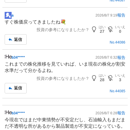
No.
44087
報告
a
2026/8/7 9:19
掲
すぐ株価戻ってきましたね💐
示
はい
いいえ
投資の参考になりましたか？
板
27
0
記
返信
No.
44086
事
報告
b34*****
2026/8/7 6:32
掲
これまでの株化推移を見ていれば、いま現在の株化が割安
示
水準だって分かるよね。
板
はい
いいえ
投資の参考になりましたか？
記
28
3
事
返信
No.
44085
報告
b34*****
2026/8/7 6:28
掲
今現在ではまだ中東情勢が不安定だし、石油輸入もまだま
示
だ不透明な所があるから製品製造が不安定になっている。
板