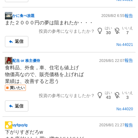
報告
かに食べ放題
2026/8/2 6:55
掲
また２０００円の夢は阻まれたか・・・
示
はい
いいえ
投資の参考になりましたか？
板
30
7
記
返信
No.
44021
事
報告
配当 or 株主優待
2026/8/1 22:07
掲
食料品、
外食
，車、
住宅
も値上げ
示
物価高なので、販売価格を上げれば
板
業績は、改善すると思う
記
買いたい
事
はい
いいえ
投資の参考になりましたか？
43
3
返信
No.
44020
報告
uyfguylg
2026/8/1 21:27
掲
下がりすぎだろw
示