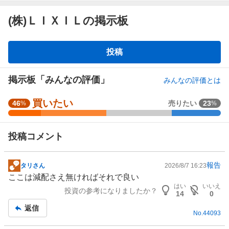
(株)ＬＩＸＩＬの掲示板
掲
投稿
示
板
掲示板「みんなの評価」
みんなの評価とは
買いたい
強
46
売りたい
23
%
%
く
買
投稿コメント
い
た
い
報告
タリさん
2026/8/7 16:23
掲
1
ここは減配さえ無ければそれで良い
示
5
はい
いいえ
投資の参考になりましたか？
板
.
14
0
記
3
返信
No.
44093
事
8
%