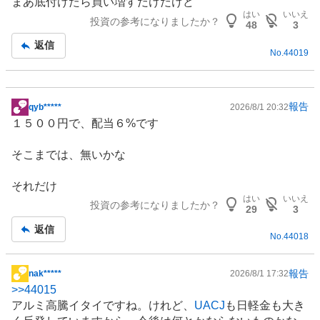
まあ底付けたら買い増すだけだけど
板
はい
いいえ
投資の参考になりましたか？
記
48
3
事
返信
No.
44019
報告
qyb*****
2026/8/1 20:32
掲
１５００円で、配当６%です
示
板
そこまでは、無いかな
記
事
それだけ
はい
いいえ
投資の参考になりましたか？
29
3
返信
No.
44018
報告
nak*****
2026/8/1 17:32
掲
>>
44015
示
アルミ高騰イタイですね。けれど、
UACJ
も日軽金も大き
板