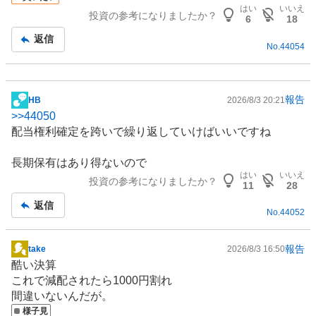
はい
いいえ
投資の参考になりましたか？
6
18
返信
No.
44054
報告
HB
2026/8/3 20:21
掲
>>
44050
示
配当権利確定を跨いで繰り返していけばいいですね
板
記
長期保有はあり得ないので
事
はい
いいえ
投資の参考になりましたか？
11
28
返信
No.
44052
報告
take
2026/8/3 16:50
掲
酷い決算
示
これで減配されたら1000円割れ
板
間違いないんだが。
記
様子見