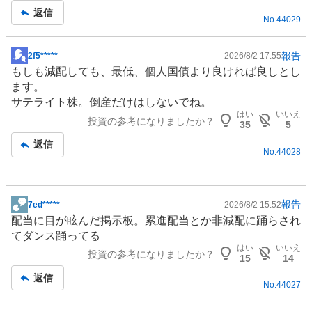
記
返信
No.
44029
事
報告
2f5*****
2026/8/2 17:55
掲
もしも減配しても、最低、個人国債より良ければ良しとし
示
ます。
板
サテライト株。倒産だけはしないでね。
記
はい
いいえ
投資の参考になりましたか？
事
35
5
返信
No.
44028
報告
7ed*****
2026/8/2 15:52
掲
配当に目が眩んだ掲示板。累進配当とか非減配に踊らされ
示
てダンス踊ってる
板
はい
いいえ
投資の参考になりましたか？
記
15
14
事
返信
No.
44027