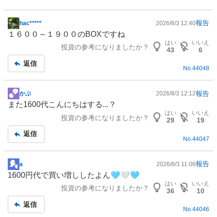
報告
hac*****
2026/8/3 12:40
掲
１６００～１９００のBOXですね
示
はい
いいえ
投資の参考になりましたか？
板
43
6
記
返信
No.
44048
事
報告
かぶ
2026/8/3 12:12
掲
また1600代こんにちはする...？
示
はい
いいえ
投資の参考になりましたか？
板
29
19
記
返信
No.
44047
事
報告
a
2026/8/3 11:06
掲
1600円代で買い増ししたよん🩵🤍🩵
示
はい
いいえ
投資の参考になりましたか？
板
36
10
記
返信
No.
44046
事