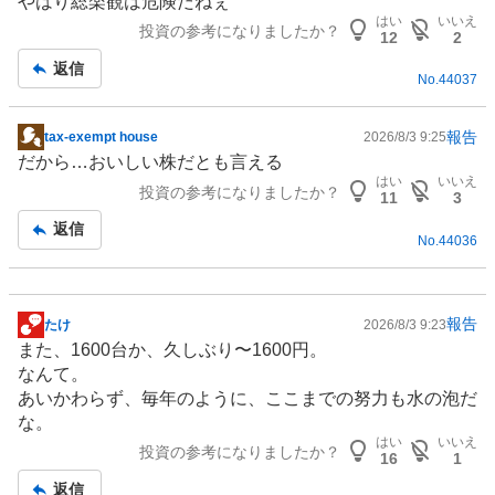
やはり総楽観は危険だねぇ
板
はい
いいえ
投資の参考になりましたか？
記
12
2
事
返信
No.
44037
報告
tax-exempt house
2026/8/3 9:25
掲
だから…おいしい株だとも言える
示
はい
いいえ
投資の参考になりましたか？
板
11
3
記
返信
No.
44036
事
報告
たけ
2026/8/3 9:23
掲
また、1600台か、久しぶり〜1600円。
示
なんて。
板
あいかわらず、毎年のように、ここまでの努力も水の泡だ
記
な。
事
はい
いいえ
投資の参考になりましたか？
16
1
返信