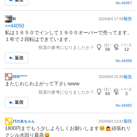
No.
44067
報告
和
2026/8/4 17:59
掲
>>
44050
示
私は１６５０でインして１９００オーバーで売ってます。
板
１年で２回転はできています。
記
はい
いいえ
投資の参考になりましたか？
事
58
12
返信
No.
44066
報告
ZEN*****
2026/8/4 15:20
掲
またじわじわ上がって下さいwww
示
はい
いいえ
投資の参考になりましたか？
板
60
2
記
返信
No.
44065
事
報告
JTの永ちゃん
2026/8/4 13:41
掲
1800円までもう少しよろしくお願いします🥺🙇頑張れリ
示
クシル水回り最高😀