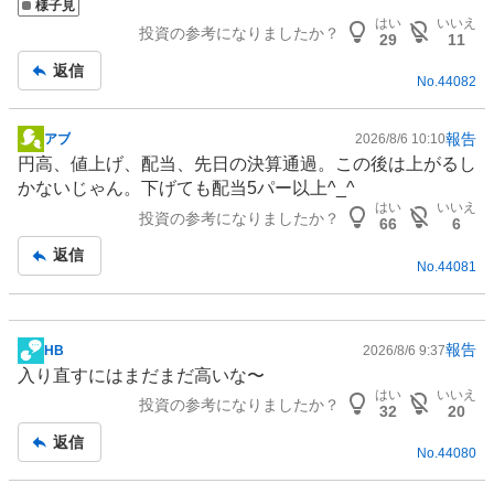
様子見
記
はい
いいえ
投資の参考になりましたか？
事
29
11
返信
No.
44082
報告
アブ
2026/8/6 10:10
掲
円高、値上げ、配当、先日の決算通過。この後は上がるし
示
かないじゃん。下げても配当5パー以上^_^
板
はい
いいえ
投資の参考になりましたか？
記
66
6
事
返信
No.
44081
報告
HB
2026/8/6 9:37
掲
入り直すにはまだまだ高いな〜
示
はい
いいえ
投資の参考になりましたか？
板
32
20
記
返信
No.
44080
事