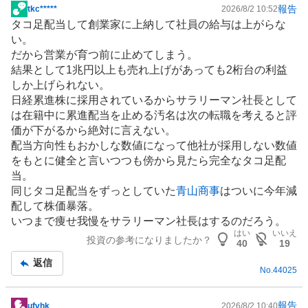
報告
tkc*****
2026/8/2 10:52
掲
タコ足配当して創業家に上納して社員の給与は上がらな
示
い。
板
だから営業が育つ前に止めてしまう。
記
結果として1兆円以上も売れ上げがあっても2桁台の利益
事
しか上げられない。
日経累進株に採用されているからサラリーマン社長として
は在籍中に累進配当を止める汚名は次の転職を考えると評
価が下がるから絶対に言えない。
配当方向性もおかしな数値になって他社が採用しない数値
をもとに健全と言いつつも傍から見たら完全なタコ足配
当。
同じタコ足配当をずっとしていた
青山商事
はついに今年減
配して株価暴落。
いつまで痩せ我慢をサラリーマン社長はするのだろう。
はい
いいえ
投資の参考になりましたか？
40
19
返信
No.
44025
報告
ufvhk
2026/8/2 10:40