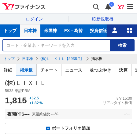
i
ログイン
ID新規取得
主
トップ
日本株
米国株
FX・為替
投資信託
ニュース
な
サ
銘
検索
ー
柄
ビ
を
トップ
日本株
(株)ＬＩＸＩＬ【5938.T】
掲示板
ス
検
索
詳細
掲示板
チャート
ニュース
株つぶやき
決算
(株)ＬＩＸＩＬ
5938
東証PRM
1,815
+32.5
8/7 15:30
リアルタイム株価
+1.82
%
---
夜間PTS
東証終値比
---
%
--:--
ポートフォリオ追加