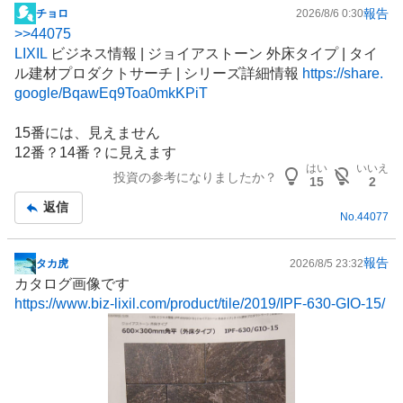
報告
チョロ
2026/8/6 0:30
掲
>>
44075
示
LIXIL
ビジネス情報 | ジョイアストーン 外床タイプ | タイ
板
ル建材プロダクトサーチ | シリーズ詳細情報
https://share.
記
google/BqawEq9Toa0mkKPiT
事
15番には、見えません
12番？14番？に見えます
はい
いいえ
投資の参考になりましたか？
15
2
返信
No.
44077
報告
タカ虎
2026/8/5 23:32
掲
カタログ画像です
示
https://www.biz-lixil.com/product/tile/2019/IPF-630-GIO-15/
板
記
事