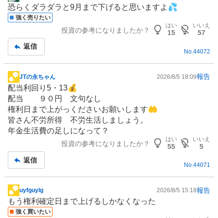
掲
恐らくダラダラと9月まで下げると思いますよ💦
示
強く売りたい
板
はい
いいえ
投資の参考になりましたか？
記
15
57
事
返信
No.
44072
報告
JTの永ちゃん
2026/8/5 18:09
掲
配当利回り5・13💰
示
配当 ９０円 文句なし
板
権利日まで上がっくださいお願いします🤲
記
皆さん不労所得 不労生活しましょう。
事
年金生活費の足しになって？
はい
いいえ
投資の参考になりましたか？
55
5
返信
No.
44071
報告
uyfguylg
2026/8/5 15:18
掲
もう権利確定日まで上げるしかなくなった
示
強く買いたい
板