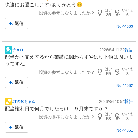
板
快適にお過ごします♪ありがとう😊
記
はい
いいえ
投資の参考になりましたか？
事
35
6
返信
No.
44063
報告
チョロ
2026/8/4 11:22
掲
配当が下支えするから業績に関わらずやはり下値は固いよ
示
うですね
板
はい
いいえ
投資の参考になりましたか？
記
59
3
事
返信
No.
44062
報告
JTの永ちゃん
2026/8/4 10:54
掲
配当権利日て何月でしたっけ ９月末ですか？
示
はい
いいえ
投資の参考になりましたか？
板
53
8
記
返信
No.
44061
事