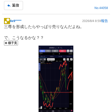
記
返信
No.
44058
事
報告
8e9*****
2026/8/4 8:59
掲
三尊を形成したらやっぱり売りなんだよね。
示
板
で、こうなるかな？？
記
様子見
事