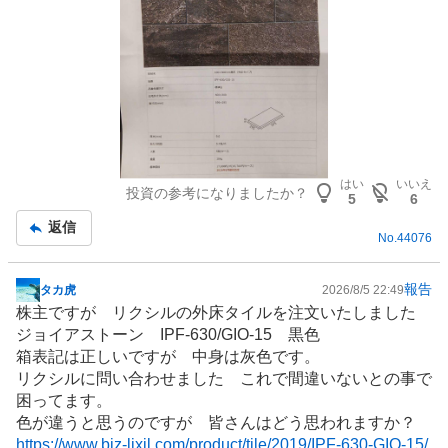
はい
いいえ
投資の参考になりましたか？
5
6
返信
No.
44076
報告
タカ虎
2026/8/5 22:49
掲
株主ですが リクシルの外床タイルを注文いたしました
示
ジョイアストーン IPF-630/GIO-15 黒色
板
箱表記は正しいですが 中身は灰色です。
記
リクシルに問い合わせました これで間違いないとの事で
事
困ってます。
色が違うと思うのですが 皆さんはどう思われますか？
https://www.biz-lixil.com/product/tile/2019/IPF-630-GIO-15/