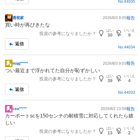
No.
44035
報告
透視家
2026/8/3 9:05
掲
買い時が再びきたな
示
はい
いいえ
投資の参考になりましたか？
板
30
9
記
返信
No.
44034
事
報告
mqg*****
2026/8/3 9:03
掲
つい最近まで浮かれてた自分が恥ずかしい
示
はい
いいえ
投資の参考になりましたか？
板
39
4
記
返信
No.
44033
事
報告
cea*****
2026/8/2 23:59
掲
カーポートscを150センチの耐積雪に対応してくれたら嬉
示
しい
板
はい
いいえ
投資の参考になりましたか？
記
13
2
事