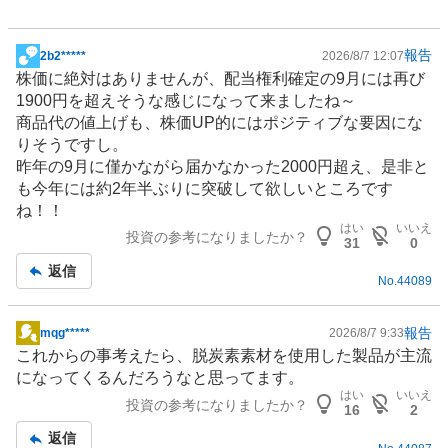
%
報告
2b2*****
2026/8/7 12:07
掲
株価に絶対はありませんが、配当権利確定の9月には再び
示
1900円を超えそうな感じになって来ましたね～
板
商品代の値上げも、株価UP的にはポジティブな要因にな
記
りそうですし。
事
昨年の9月に僅かながら届かなかった2000円超え、是非と
も今年には約2年半ぶりに突破して欲しいところです
ね！！
はい
いいえ
投資の参考になりましたか？
31
0
返信
No.
44089
報告
mqg*****
2026/8/7 9:33
掲
これからの事考えたら、脱炭素素材を使用した製品が主流
示
になってくるんだろうなと思ってます。
板
はい
いいえ
投資の参考になりましたか？
記
16
2
事
返信