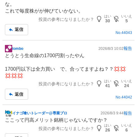
示
な。
板
これで毎度株がが伸びていかない。
記
はい
いいえ
投資の参考になりましたか？
事
30
5
返信
No.
44043
報告
tombo
2026/8/3 10:02
掲
とうとう生命線の1700円割ったやん
示
板
1700円以下は全力買い で、合ってますよね？？💢💢
記
💢💢💢
事
はい
いいえ
投資の参考になりましたか？
41
24
返信
No.
44042
報告
イナゴ喰いトレーダー@専業プロ
2026/8/3 9:44
掲
ここって
円高メリット
銘柄じゃないんですか？
示
はい
いいえ
投資の参考になりましたか？
板
26
6
記