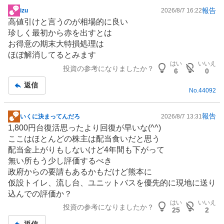
、
報告
izu
2026/8/7 16:22
掲
買
高値引けと言うのが相場的に良い
示
い
珍しく最初から赤を出すとは
板
た
お得意の期末大特損処理は
記
い
ほぼ解消してるとみます
事
3
はい
いいえ
投資の参考になりましたか？
6
0
0
返信
.
No.
44092
7
7
報告
いくに決まってんだろ
2026/8/7 13:31
%
掲
1,800円台復活思ったより回復が早いな(^^)
、
示
ここはほとんどの株主は配当食いだと思う
様
板
配当金上がりもしないけど4年間も下がって
子
記
無い所もう少し評価するべき
見
事
政府からの要請もあるかもだけど熊本に
3
仮設トイレ、流し台、ユニットバスを優先的に現地に送り
0
込んでの評価か？
.
はい
いいえ
7
投資の参考になりましたか？
25
2
7
返信