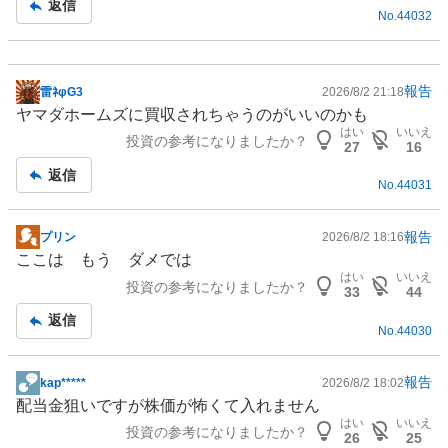
返信
No.
44032
報告
雷ﾈφG3
2026/8/2 21:18
掲
ヤマダホームズに買収されちゃうのがいいのかも
示
はい
いいえ
投資の参考になりましたか？
板
27
16
記
返信
No.
44031
事
報告
プリン
2026/8/2 18:16
掲
ここは もう ダメでは
示
はい
いいえ
投資の参考になりましたか？
板
33
44
記
返信
No.
44030
事
報告
kap*****
2026/8/2 18:02
掲
配当金狙いですが株価が怖くて入れません
示
はい
いいえ
投資の参考になりましたか？
板
26
25