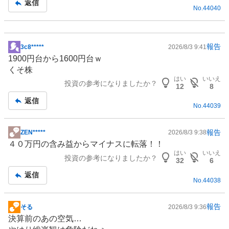
返信
No.
44040
事
報告
3c8*****
2026/8/3 9:41
掲
1900円台から1600円台ｗ
示
くそ株
板
はい
いいえ
投資の参考になりましたか？
記
12
8
事
返信
No.
44039
報告
ZEN*****
2026/8/3 9:38
掲
４０万円の含み益からマイナスに転落！！
示
はい
いいえ
投資の参考になりましたか？
板
32
6
記
返信
No.
44038
事
報告
そる
2026/8/3 9:36
掲
決算前のあの空気…
示