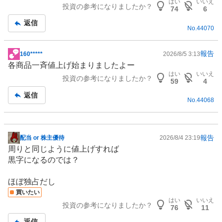
はい
いいえ
投資の参考になりましたか？
記
74
6
事
返信
No.
44070
報告
160*****
2026/8/5 3:13
掲
各商品一斉値上げ始まりましたよー
示
はい
いいえ
投資の参考になりましたか？
板
59
4
記
返信
No.
44068
事
報告
配当 or 株主優待
2026/8/4 23:19
掲
周りと同じように値上げすれば
示
黒字になるのでは？
板
記
ほぼ独占だし
事
買いたい
はい
いいえ
投資の参考になりましたか？
76
11
返信