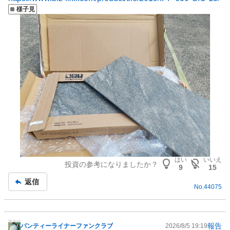
様子見
はい
いいえ
投資の参考になりましたか？
9
15
返信
No.
44075
報告
パンティーライナーファンクラブ
2026/8/5 19:19