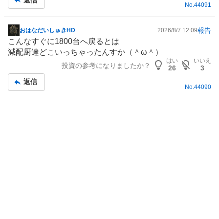
%
No.
44091
、
売
報告
おはなだいしゅきHD
2026/8/7 12:09
掲
り
こんなすぐに1800台へ戻るとは
示
た
減配厨達どこいっちゃったんすか（＾ω＾）
板
い
はい
いいえ
投資の参考になりましたか？
記
26
3
0
事
%
返信
No.
44090
、
強
く
売
り
た
い
2
3
.
0
8