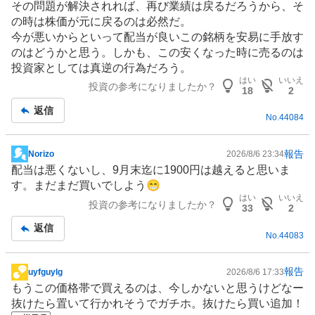
その問題が解決されれば、再び業績は戻るだろうから、そ
記
の時は株価が元に戻るのは必然だ。
事
今が悪いからといって配当が良いこの銘柄を安易に手放す
のはどうかと思う。しかも、この安くなった時に売るのは
投資家としては真逆の行為だろう。
はい
いいえ
投資の参考になりましたか？
18
2
返信
No.
44084
報告
Norizo
2026/8/6 23:34
掲
配当は悪くないし、9月末迄に1900円は越えると思いま
示
す。まだまだ買いでしよう😁
板
はい
いいえ
投資の参考になりましたか？
記
33
2
事
返信
No.
44083
報告
uyfguylg
2026/8/6 17:33
掲
もうこの価格帯で買えるのは、今しかないと思うけどなー
示
抜けたら置いて行かれそうでガチホ。抜けたら買い追加！
板