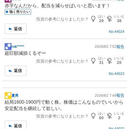
掲
赤字なんだから、配当を減らせばいいと思います！
示
強く売りたい
板
はい
いいえ
投資の参考になりましたか？
記
29
38
事
返信
No.
44024
報告
rok*****
2026/8/2 7:52
掲
超巨額減損くるぞー
示
はい
いいえ
投資の参考になりましたか？
板
31
20
記
返信
No.
44023
事
報告
夏男
2026/8/2 7:49
掲
結局1600-1900円で動く株。株価はこんなものでいいから
示
安定配当を継続して欲しい。
板
はい
いいえ
投資の参考になりましたか？
記
60
2
事
返信
No.
44022