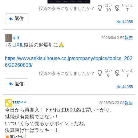
はい
いいえ
投資の参考になりましたか？
10
7
返信
No.
44056
報告
キリ
2026/8/4 3:59
掲
↓を
LIXIL
復活の起爆剤に🙏
示
板
https://www.sekisuihouse.co.jp/company/topics/topics_202
記
6/20260803/
事
はい
いいえ
投資の参考になりましたか？
6
7
返信
No.
44055
報告
755*****
2026/8/3 23:08
掲
今日から再参入！下がれば1600迄は買い下がり。
示
継続保有銘柄ではない！
板
いついくらで売るかがポイントだね。
記
決算跨げればラッキー！
事
買いたい