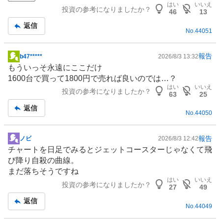
事
はい
いいえ
投資の参考になりましたか？
46
13
返信
No.
44051
報告
b47*****
2026/8/3 13:32
掲
もういっそ永遠にここだけ
示
1600台で買って1800円で売れば良いのでは…？
板
はい
いいえ
投資の参考になりましたか？
記
63
25
事
返信
No.
44050
報告
ノビ
2026/8/3 12:42
掲
チャートを日足でみるとジェットコースターじゃなくて飛
示
び降り自殺の曲線。
板
まだ落ちそうですね
記
はい
いいえ
投資の参考になりましたか？
事
27
49
返信
No.
44049