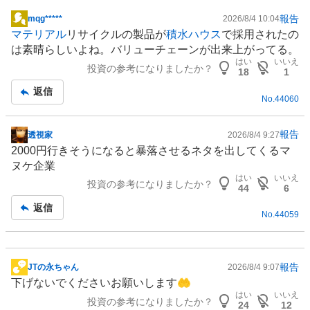
報告
mqg*****
2026/8/4 10:04
掲
マテリアル
リサイクル
の製品が
積水ハウス
で採用されたの
示
は素晴らしいよね。バリューチェーンが出来上がってる。
板
はい
いいえ
投資の参考になりましたか？
記
18
1
事
返信
No.
44060
報告
透視家
2026/8/4 9:27
掲
2000円行きそうになると暴落させるネタを出してくるマ
示
ヌケ企業
板
はい
いいえ
投資の参考になりましたか？
記
44
6
事
返信
No.
44059
報告
JTの永ちゃん
2026/8/4 9:07
掲
下げないでくださいお願いします🤲
示
はい
いいえ
投資の参考になりましたか？
板
24
12