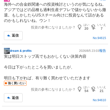
掲
海外への合金鉄関連への投資検討というのが気になるね。
示
アジア
ではどの品種も過剰生産デフレで儲からないから撤
板
退。もしかしたらUSスチール向けに投資なんて話がある
記
のかもしれないね。ウン！
事
はい
いいえ
投資の参考になりましたか？
20
7
返信
No.
94615
報告
dream & profits
2026/8/5 23:03
掲
実は明日ストップ高でもおかしくない決算内容
示
板
今日は下がったところを買いましたが、
記
事
明日も下がれば、有り難く買わせていただきます
強く買いたい
はい
いいえ
投資の参考になりましたか？
54
21
返信
No.
94610