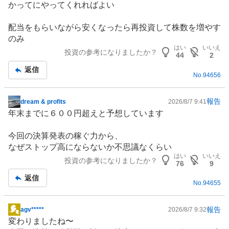
かってにやってくれればよい
配当をもらいながら安くなったら再投資して株数を増やす
のみ
はい
いいえ
投資の参考になりましたか？
44
2
返信
No.
94656
報告
dream & profits
2026/8/7 9:41
掲
年末までに６００円超えと予想しています
示
板
今回の決算発表の稼ぐ力から、
記
なぜストップ高にならないか不思議なくらい
事
はい
いいえ
投資の参考になりましたか？
76
9
返信
No.
94655
報告
agv*****
2026/8/7 9:32
掲
変わりましたね〜
示