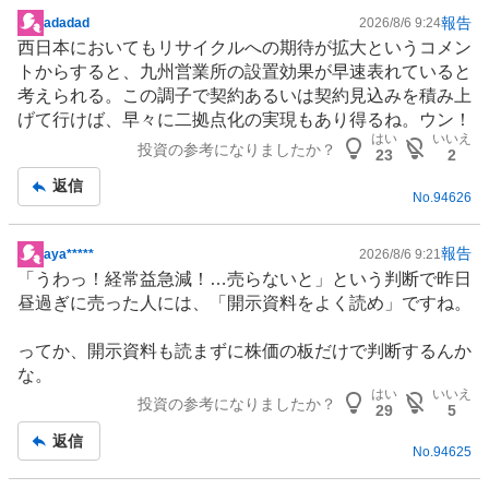
報告
adadad
2026/8/6 9:24
掲
西日本においても
リサイクル
への期待が拡大というコメン
示
トからすると、九州営業所の設置効果が早速表れていると
板
考えられる。この調子で契約あるいは契約見込みを積み上
記
げて行けば、早々に二拠点化の実現もあり得るね。ウン！
事
はい
いいえ
投資の参考になりましたか？
23
2
返信
No.
94626
報告
aya*****
2026/8/6 9:21
掲
「うわっ！経常益急減！…売らないと」という判断で昨日
示
昼過ぎに売った人には、「開示資料をよく読め」ですね。
板
記
ってか、開示資料も読まずに株価の板だけで判断するんか
事
な。
はい
いいえ
投資の参考になりましたか？
29
5
返信
No.
94625