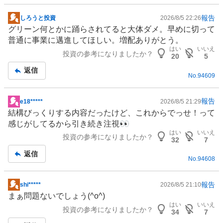
報告
しろうと投資
2026/8/5 22:26
掲
グリーン何とかに踊らされてると大体ダメ。早めに切って
示
普通に事業に邁進してほしい。増配ありがとう。
板
はい
いいえ
投資の参考になりましたか？
記
20
5
事
返信
No.
94609
報告
e18*****
2026/8/5 21:29
掲
結構びっくりする内容だったけど、これからでっせ！って
示
感じがしてるから引き続き注視👀
板
はい
いいえ
投資の参考になりましたか？
記
32
7
事
返信
No.
94608
報告
shi*****
2026/8/5 21:10
掲
まぁ問題ないでしょう(^o^)
示
はい
いいえ
投資の参考になりましたか？
板
34
7
記