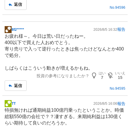
事
返信
No.
94596
報告
8f2*****
2026/8/5 16:32
掲
お疲れ様～。今日は荒い日だったねー。
示
400以下で買えた人おめでとう。
板
寄り売りで入って逆行ったときは焦ったけどなんとか400
記
で処分。
事
しばらくはこういう動きが増えるかもね。
はい
いいえ
投資の参考になりましたか？
7
15
返信
No.
94595
報告
TT
2026/8/5 16:06
掲
特損無ければ通期純益100億円乗ったということか。時価
示
総額550億の会社で？？凄すぎる。来期純利益は130億く
板
らい期待して良いのだろうか。
記