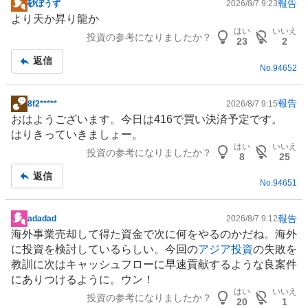
報告
砂ぼうず
2026/8/7 9:23
掲
より天か昇り龍か
示
はい
いいえ
投資の参考になりましたか？
板
23
2
記
返信
No.
94652
事
報告
8f2*****
2026/8/7 9:15
掲
おはようございます。今日は416で買い決済予定です。
示
はりきっていきましょー。
板
はい
いいえ
投資の参考になりましたか？
記
8
25
事
返信
No.
94651
報告
adadad
2026/8/7 9:12
掲
海外事業売却して得た資金で次に何をやるのかだね。海外
示
に投資を検討しているらしい。今回の
アジア投資
の失敗を
板
教訓に次はキャッシュフローに早速貢献するような良案件
記
にありつけるように。ウン！
事
はい
いいえ
投資の参考になりましたか？
20
1