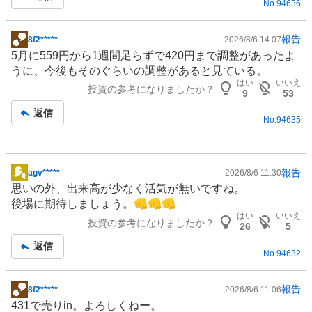
No.
94636
報告
8f2*****
2026/8/6 14:07
掲
5月に559円から1週間足らずで420円まで調整があったよ
示
うに、今後もそのぐらいの調整があると見ている。
板
はい
いいえ
投資の参考になりましたか？
記
9
53
事
返信
No.
94635
報告
agv*****
2026/8/6 11:30
掲
思いの外、出来高が少なく活気が無いですね。
示
後場に期待しましょう。👊👊👊
板
はい
いいえ
投資の参考になりましたか？
記
26
5
事
返信
No.
94632
報告
8f2*****
2026/8/6 11:06
掲
431で売りin。よろしくねー。
示