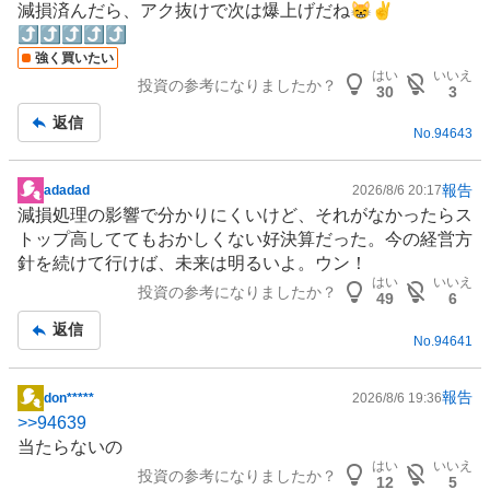
減損済んだら、アク抜けで次は爆上げだね😸✌
示
⤴️⤴️⤴️⤴️⤴️
板
強く買いたい
記
はい
いいえ
投資の参考になりましたか？
事
30
3
返信
No.
94643
報告
adadad
2026/8/6 20:17
掲
減損処理の影響で分かりにくいけど、それがなかったらス
示
トップ高しててもおかしくない好決算だった。今の経営方
板
針を続けて行けば、未来は明るいよ。ウン！
記
はい
いいえ
投資の参考になりましたか？
事
49
6
返信
No.
94641
報告
don*****
2026/8/6 19:36
掲
>>
94639
示
当たらないの
板
はい
いいえ
投資の参考になりましたか？
記
12
5