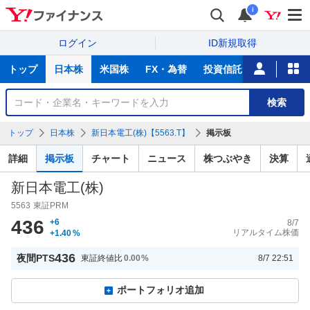
i
ログイン
ID新規取得
主
トップ
日本株
米国株
FX・為替
投資信託
ニュース
な
サ
銘
検索
ー
柄
ビ
を
トップ
日本株
新日本電工(株)【5563.T】
掲示板
ス
検
索
詳細
掲示板
チャート
ニュース
株つぶやき
決算
新日本電工(株)
5563
東証PRM
436
+6
8/7
リアルタイム株価
+1.40
%
436
夜間PTS
東証終値比
0.00
%
8/7 22:51
ポートフォリオ追加