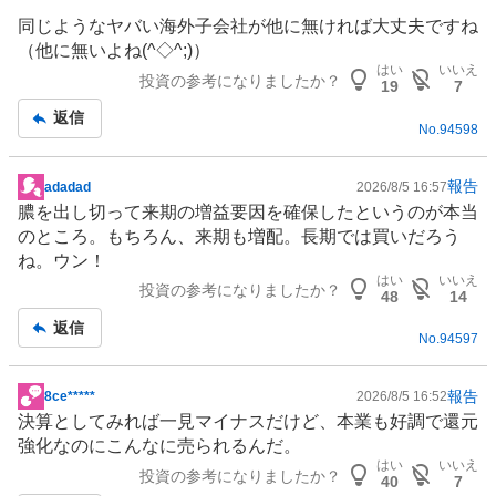
記
同じようなヤバい海外子会社が他に無ければ大丈夫ですね
事
（他に無いよね(^◇^;)）
はい
いいえ
投資の参考になりましたか？
19
7
返信
No.
94598
報告
adadad
2026/8/5 16:57
掲
膿を出し切って来期の増益要因を確保したというのが本当
示
のところ。もちろん、来期も増配。長期では買いだろう
板
ね。ウン！
記
はい
いいえ
投資の参考になりましたか？
事
48
14
返信
No.
94597
報告
8ce*****
2026/8/5 16:52
掲
決算としてみれば一見マイナスだけど、本業も好調で還元
示
強化なのにこんなに売られるんだ。
板
はい
いいえ
投資の参考になりましたか？
記
40
7