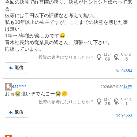
今回の決算で経営陣の誇り、決意がヒシヒシと伝わって来
板
る。
記
彼等には千円以下の評価など考えて無い。
事
私も10年以上の株主ですが、ここまでの決意を感じた事
は無い。
1年〜2年後が楽しみです😄
青木社長始め従業員の皆さん、頑張って下さい。
応援しています。
はい
いいえ
投資の参考になりましたか？
86
5
返信
No.
94654
報告
922*****
2026/8/7 9:29
掲
おぉ😭強いぞでんこー😭✊
示
はい
いいえ
投資の参考になりましたか？
板
28
1
記
返信
No.
94653
事