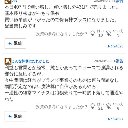
報告
b45*****
2026/8/6 9:48
掲
本日407円で買い増し、買い増し分431円で売りました。
示
基本残り株はがっちり保有
板
買い値単価が下がったので保有株プラスになりました。
記
配当楽しみです
事
はい
いいえ
投資の参考になりましたか？
19
5
返信
No.
94628
報告
こんな株価にだれがした
2026/8/6 9:31
掲
利益も営業とか経常、純とかあってニュースで強調される
示
部分に反応するが、
板
今中間期は経常がプラスで事業そのものは何ら問題なし
記
増配予定なのは年度決算に自信があるんやろ
事
一過性の経常マイナスは狼狽売りで一時的下落して通過や
わな
はい
いいえ
投資の参考になりましたか？
21
6
返信
No.
94627