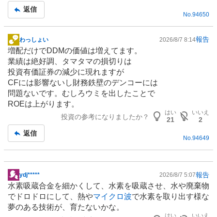
返信
No.
94650
報告
わっしょい
2026/8/7 8:14
掲
増配だけでDDMの価値は増えてます。
示
業績は絶好調、タマタマの損切りは
板
投資有価証券の減少に現れますが
記
CFには影響ないし財務鉄壁のデンコーには
事
問題ないです。むしろウミを出したことで
ROEは上がります。
はい
いいえ
投資の参考になりましたか？
21
2
返信
No.
94649
報告
ydj*****
2026/8/7 5:07
掲
水素
吸蔵合金を細かくして、水素を吸蔵させ、水や廃棄物
示
でドロドロにして、熱や
マイクロ波
で水素を取り出す様な
板
夢のある技術が、育たないかな。
記
はい
いいえ