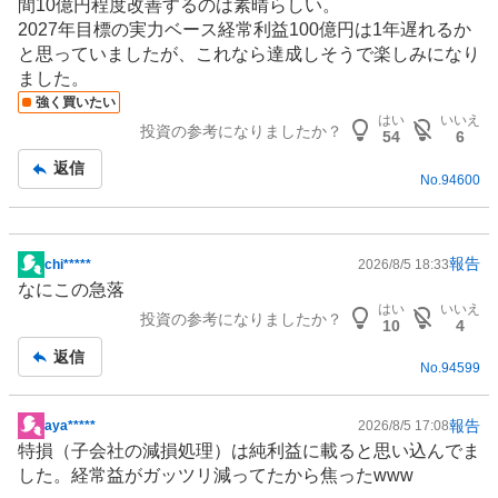
間10億円程度改善するのは素晴らしい。
事
2027年目標の実力ベース経常利益100億円は1年遅れるか
と思っていましたが、これなら達成しそうで楽しみになり
ました。
強く買いたい
はい
いいえ
投資の参考になりましたか？
54
6
返信
No.
94600
報告
chi*****
2026/8/5 18:33
掲
なにこの急落
示
はい
いいえ
投資の参考になりましたか？
板
10
4
記
返信
No.
94599
事
報告
aya*****
2026/8/5 17:08
掲
特損（子会社の減損処理）は純利益に載ると思い込んでま
示
した。経常益がガッツリ減ってたから焦ったwww
板