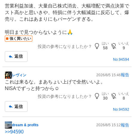
事
営業利益加速、大量自己株式消去、大幅増配で満点決算で
スト高かと思いきや、特損に伴う大幅減益に反応して、爆
売り。これはあまりにもバーゲンすぎる。
明日まで見つからないように🙏
強く買いたい
はい
いいえ
投資の参考になりましたか？
58
9
返信
No.
94594
報告
レヴィン
2026/8/5 15:46
掲
これは来るな。まあちょい上げで全然いいよ。
示
NISA
でずっと持つから☺️
板
はい
いいえ
投資の参考になりましたか？
記
30
8
事
返信
No.
94592
報告
dream & profits
2026/8/5 15:12
掲
>>
94590