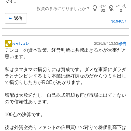
です。
記
はい
いいえ
投資の参考になりましたか？
事
32
2
返信
No.
94657
報告
わっしょい
2026/8/7 13:53
掲
デンコーの資本政策、経営判断に共感出きるかが大事だと
示
思います。
板
記
私はタマタマの損切りには賛成です。ダメな事業にダラダ
事
ラとナンピンするより本業は絶好調なのだからウミを出し
て損切りした方がROEがあがります。
増配は大歓迎だし 自己株式消却も再び市場に出てこない
ので信頼性あります。
100点の決算です。
後は外資空売り
ファンド
の信用買いの狩りで株価乱高下は