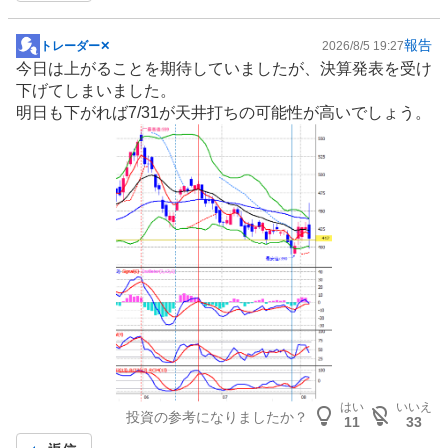
報告
トレーダー✕
2026/8/5 19:27
掲
今日は上がることを期待していましたが、決算発表を受け
示
下げてしまいました。
板
明日も下がれば7/31が天井打ちの可能性が高いでしょう。
記
事
はい
いいえ
投資の参考になりましたか？
11
33