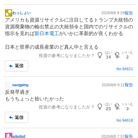
報告
わっしょい
2026/8/6 9:16
掲
アメリカも資源
リサイクル
に注目してるトランプ大統領の
示
資源廃棄物の輸出禁止の大統領令と国内でのリサイクルの
板
指示を見れば
新日本電工
がいかに革新的が良くわかる
記
事
日本と世界の成長産業のど真ん中と言える
はい
いいえ
投資の参考になりましたか？
14
2
返信
No.
94621
報告
nangping
2026/8/6 9:11
掲
反発早過ぎ
示
もうちょっと拾いたかった
板
はい
いいえ
投資の参考になりましたか？
記
23
3
事
返信
No.
94618
報告
adadad
2026/8/6 7:37