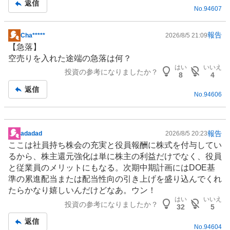
返信
No.
94607
事
報告
Cha*****
2026/8/5 21:09
掲
【急落】
示
空売りを入れた途端の急落は何？
板
はい
いいえ
投資の参考になりましたか？
記
8
4
事
返信
No.
94606
報告
adadad
2026/8/5 20:23
掲
ここは社員持ち株会の充実と役員報酬に株式を付与してい
示
るから、株主還元強化は単に株主の利益だけでなく、役員
板
と従業員のメリットにもなる。次期中期計画にはDOE基
記
準の累進配当または配当性向の引き上げを盛り込んでくれ
事
たらかなり嬉しいんだけどなあ。ウン！
はい
いいえ
投資の参考になりましたか？
32
5
返信
No.
94604