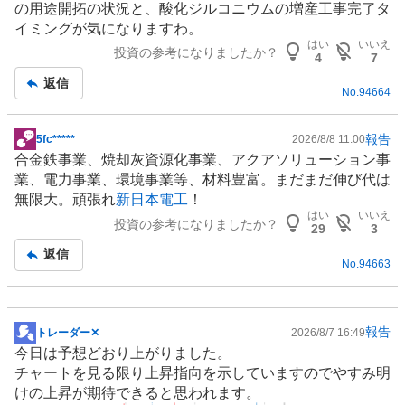
の用途開拓の状況と、酸化ジルコニウムの増産工事完了タ
板
イミングが気になりますわ。
記
はい
いいえ
投資の参考になりましたか？
事
4
7
返信
No.
94664
報告
5fc*****
2026/8/8 11:00
掲
合金鉄事業、焼却灰資源化事業、アクアソリューション事
示
業、電力事業、環境事業等、材料豊富。まだまだ伸び代は
板
無限大。頑張れ
新日本電工
！
記
はい
いいえ
投資の参考になりましたか？
事
29
3
返信
No.
94663
報告
トレーダー✕
2026/8/7 16:49
掲
今日は予想どおり上がりました。
示
チャートを見る限り上昇指向を示していますのでやすみ明
板
けの上昇が期待できると思われます。
記