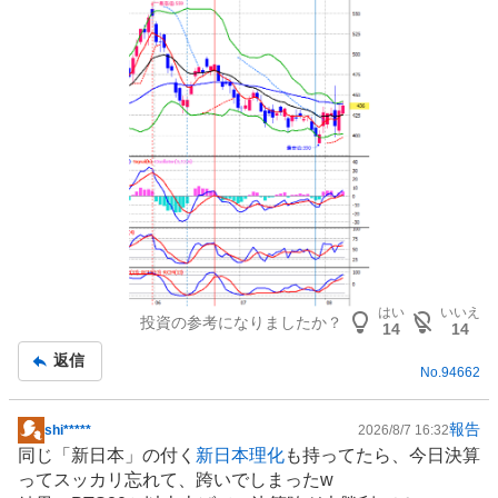
事
はい
いいえ
投資の参考になりましたか？
14
14
返信
No.
94662
報告
shi*****
2026/8/7 16:32
掲
同じ「新日本」の付く
新日本理化
も持ってたら、今日決算
示
ってスッカリ忘れて、跨いでしまったw
板