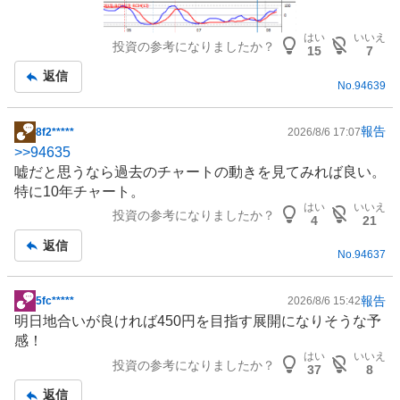
はい
いいえ
投資の参考になりましたか？
15
7
返信
No.
94639
報告
8f2*****
2026/8/6 17:07
掲
>>
94635
示
嘘だと思うなら過去のチャートの動きを見てみれば良い。
板
特に10年チャート。
記
はい
いいえ
投資の参考になりましたか？
事
4
21
返信
No.
94637
報告
5fc*****
2026/8/6 15:42
掲
明日地合いが良ければ450円を目指す展開になりそうな予
示
感！
板
はい
いいえ
投資の参考になりましたか？
記
37
8
事
返信