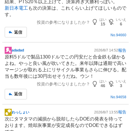
結果、PTS20％以上上げて、決算跨ぎ大勝利っぽい。
記
新日本電工
も次の決算は、これくらい上げてほしいもので
事
す。
はい
いいえ
投資の参考になりましたか？
15
6
返信
No.
94660
報告
adadad
2026/8/7 14:52
掲
原料5ドルで製品1300ドルでこの円安だと合金鉄も儲かる
示
よね。やっと良い風が吹いてきた。来年以降は通期で高い
板
マージンが取れる上に
リサイクル
事業もさらに伸びる。配
記
当も数年後には30円出せそうだね。ウン！
事
はい
いいえ
投資の参考になりましたか？
46
3
返信
No.
94658
報告
わっしょい
2026/8/7 13:55
掲
次にタマタマの減損から脱却したらDOEの発表を待って
示
おります。焼却灰事業が安定成長なのでDOEできるはず
板