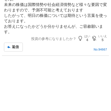
事
く
未来の株価は国際情勢や社会経済情勢など様々な要因で変
売
わりますので、予測不可能と考えております
り
したがって、明日の株価については期待という言葉を使っ
た
ております。
い
お答えになったかどうか分かりませんが、ご容赦願いま
0
す。
%
はい
いいえ
投資の参考になりましたか？
4
5
返信
No.
94667