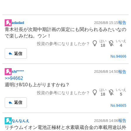
報告
adadad
2026/8/8 15:15
掲
青木社長が次期中期計画の策定にも関わられるみたいなの
示
で楽しみだね。ウン！
板
はい
いいえ
投資の参考になりましたか？
記
18
4
事
返信
No.
94666
報告
shi*****
2026/8/8 14:50
掲
>>
94662
示
週明け8/10も上がりますかね？
板
はい
いいえ
投資の参考になりましたか？
記
18
5
事
返信
No.
94665
報告
なんなんえ
2026/8/8 14:06
掲
リチウムイオン電池
正極材と
水素
吸蔵合金の車載用途以外
示