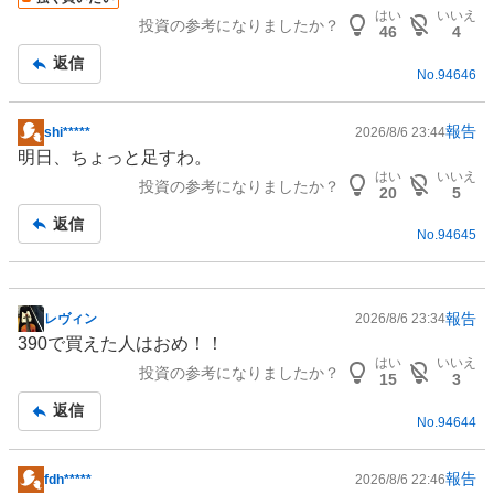
はい
いいえ
投資の参考になりましたか？
46
4
返信
No.
94646
報告
shi*****
2026/8/6 23:44
掲
明日、ちょっと足すわ。
示
はい
いいえ
投資の参考になりましたか？
板
20
5
記
返信
No.
94645
事
報告
レヴィン
2026/8/6 23:34
掲
390で買えた人はおめ！！
示
はい
いいえ
投資の参考になりましたか？
板
15
3
記
返信
No.
94644
事
報告
fdh*****
2026/8/6 22:46
掲