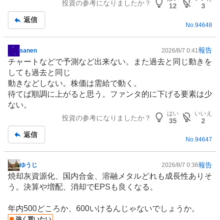
投資の参考になりましたか？
事
12
3
返信
No.
94648
報告
sanen
2026/8/7 0:41
掲
チャートなどで予測など出来ない。また過去と同じ動きを
示
しても過去と同じ
板
動きなどしない。株価は需給で動く。
記
待てば順調に上がると思う。ファンタ的に下げる要素は少
事
ない。
はい
いいえ
投資の参考になりましたか？
35
2
返信
No.
94647
報告
ゆうじ
2026/8/7 0:36
掲
焼却灰資源化、国内合金、溶融メタルどれも成長性ありそ
示
う。決算や増配、消却でEPSも良くなる。
板
記
年内500どころか、600いけるんじゃないでしょうか。
事
強く買いたい