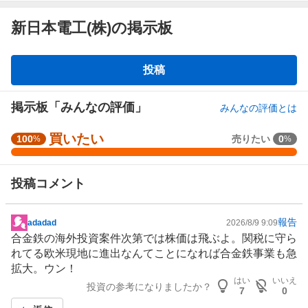
新日本電工(株)の掲示板
掲
投稿
示
板
掲示板「みんなの評価」
みんなの評価とは
買いたい
強
100
売りたい
0
%
%
く
買
投稿コメント
い
た
い
報告
adadad
2026/8/9 9:09
掲
1
合金鉄の海外投資案件次第では株価は飛ぶよ。関税に守ら
示
0
れてる欧米現地に進出なんてことになれば合金鉄事業も急
板
0
拡大。ウン！
記
%
はい
いいえ
投資の参考になりましたか？
事
、
7
0
買