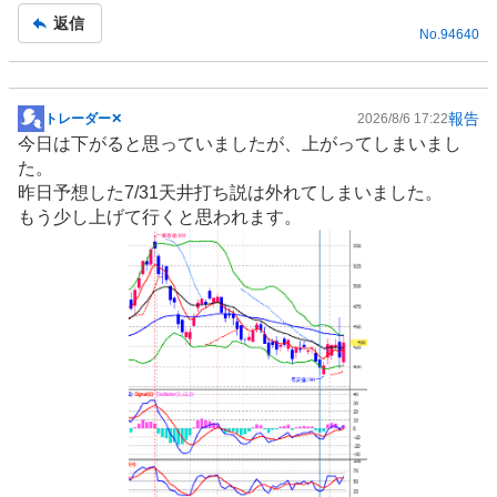
事
返信
No.
94640
報告
トレーダー✕
2026/8/6 17:22
掲
今日は下がると思っていましたが、上がってしまいまし
示
た。
板
昨日予想した7/31天井打ち説は外れてしまいました。
記
もう少し上げて行くと思われます。
事