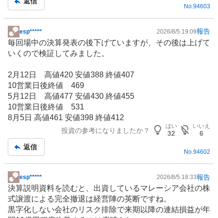
返信
No.
94603
報告
esp*****
2026/8/5 19:09
掲
毎回場中の決算発表の後下げていますが、その後は上げて
示
いくので検証してみました。
板
記
2月12日 高値420 安値388 終値407
事
10営業日後終値 469
5月12日 高値477 安値430 終値455
10営業日後終値 531
8月5日 高値461 安値398 終値412
はい
いいえ
投資の参考になりましたか？
32
6
返信
No.
94602
報告
esp*****
2026/8/5 18:33
掲
決算説明資料を読むと、出資している
マレーシア
会社の株
示
式譲渡による完全撤退は経営陣の英断ですね。
板
黒字化しない会社のリスク排除で来期以降の連結損益が年
記