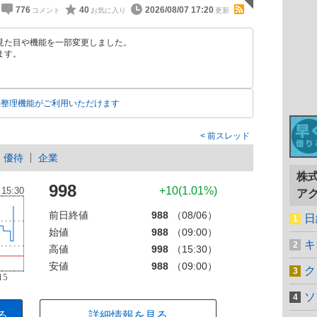
776
40
2026/08/07 17:20
見た目や機能を一部変更しました。
ます。
動整理機能がご利用いただけます
前スレッド
優待
企業
株
998
+10(1.01%)
ア
前日終値
988
（08/06）
日
始値
988
（09:00）
キ
高値
998
（15:30）
安値
988
（09:00）
ク
ソ
る
詳細情報を見る