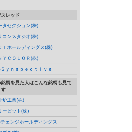
着スレッド
ータセクション(株)
リコンスタジオ(株)
ＣＩホールディングス(株)
ＮＹＣＯＬＯＲ(株)
株)Ｓｙｎｓｐｅｃｔｉｖｅ
の銘柄を見た人はこんな銘柄も見て
ます
外炉工業(株)
リービット(株)
株)チェンジホールディングス