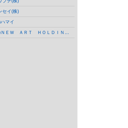
ワブチ(株)
ンセイ(株)
株)ハマイ
(株)ＮＥＷ ＡＲＴ ＨＯＬＤＩＮＧＳ