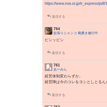
https://www.nse.or.jp/ir_express/pdf/
返信する
764
欲張りニャンコ 靴磨き修行中
ピシッピシ
返信する
761
あーみん
経営体制変わらずか。
経営陣は今のコレをヨシとしとるん
返信する