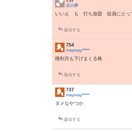
757
京の夢
いいえ も 打ち放題 役員にとっ
返信する
754
maymay*****
権利月も下げまくる株
返信する
737
maymay*****
ダメなやつか
返信する