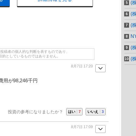
(
(
(
N
(
て投稿者の個人的な判断を表すものであり、
目的としているものではありません。
(
8月7日 17:20
が98,246千円
投資の参考になりましたか？
はい
7
いいえ
3
8月7日 17:09