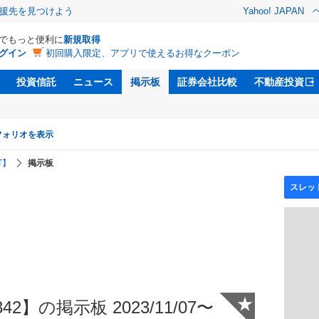
援先を見つけよう
Yahoo! JAPAN
Dでもっと便利に
新規取得
グイン
初回購入限定、アプリで使えるお得なクーポン
投資信託
ニュース
掲示板
証券会社比較
不動産投資
フォリオを表示
T】
掲示板
★
2】の掲示板 2023/11/07〜