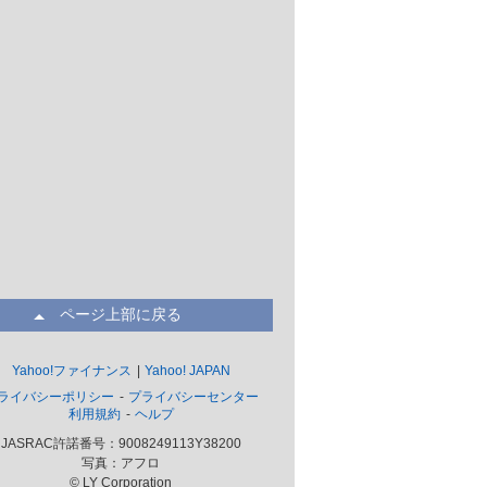
ページ上部に戻る
Yahoo!ファイナンス
Yahoo! JAPAN
ライバシーポリシー
プライバシーセンター
利用規約
ヘルプ
JASRAC許諾番号：9008249113Y38200
写真：アフロ
© LY Corporation