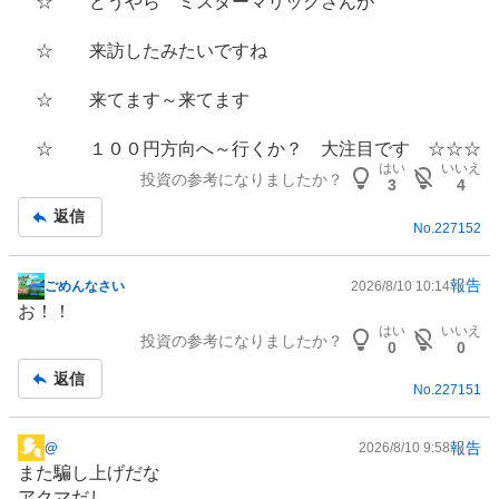
☆ どうやら ミスターマリックさんが
記
事
☆ 来訪したみたいですね
☆ 来てます～来てます
☆ １００円方向へ～行くか？ 大注目です ☆☆☆
はい
いいえ
投資の参考になりましたか？
3
4
返信
No.
227152
報告
ごめんなさい
2026/8/10 10:14
掲
お！！
示
はい
いいえ
投資の参考になりましたか？
板
0
0
記
返信
No.
227151
事
報告
@
2026/8/10 9:58
掲
また騙し上げだな
示
アクマだし