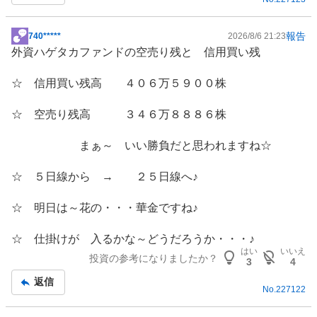
報告
740*****
2026/8/6 21:23
掲
外資ハゲタカ
ファンド
の空売り残と 信用買い残
示
板
☆ 信用買い残高 ４０６万５９００株
記
事
☆ 空売り残高 ３４６万８８８６株
まぁ～ いい勝負だと思われますね☆
☆ ５日線から → ２５日線へ♪
☆ 明日は～花の・・・華金ですね♪
☆ 仕掛けが 入るかな～どうだろうか・・・♪
はい
いいえ
投資の参考になりましたか？
3
4
返信
No.
227122