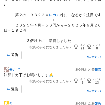
♪
第２の ３３２３＝
レカム
株に なるか？注目です
↓
２０２５年４月＝５６円から～２０２５年９月２６
日＝１９２円
３倍以上に 暴騰しました
はい
いいえ
投資の参考になりましたか？
21
8
返信
No.
227143
報告
66e*****
2026/8/8 14:55
掲
決算ドカ下げお願いします🙏
示
はい
いいえ
投資の参考になりましたか？
板
9
13
記
返信
No.
227142
事
報告
@
2026/8/8 12:26