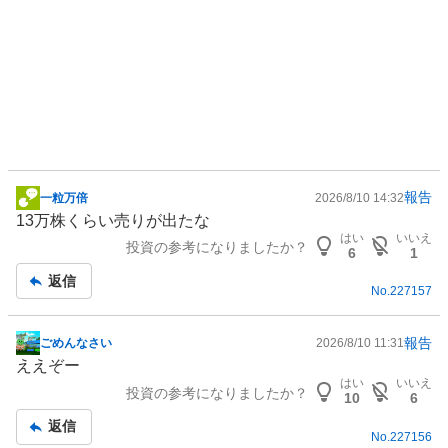
報告
一粒万倍
2026/8/10 14:32
掲
13万株くらい売りが出たな
示
はい
いいえ
投資の参考になりましたか？
板
6
1
記
返信
No.
227157
事
報告
ごめんなさい
2026/8/10 11:31
掲
ええぞー
示
はい
いいえ
投資の参考になりましたか？
板
10
6
記
返信
No.
227156
事