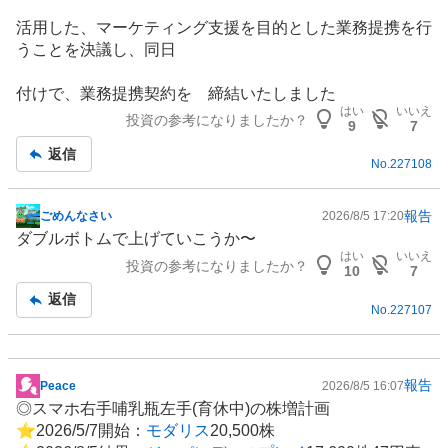
活用した、
マーケティング
支援を目的とした業務提携を行
うことを決議し、同日
付けで、業務提携契約を 締結いたしました
はい
いいえ
投資の参考になりましたか？
9
7
返信
No.
227108
報告
ごめんなさい
2026/8/5 17:20
掲
ダブルボトムで上げていこうか〜
示
はい
いいえ
投資の参考になりましたか？
板
10
7
記
返信
No.
227107
事
報告
Peace
2026/8/5 16:07
掲
◎スマホ右手哺乳瓶左手(育休中)の株増計画
示
⭐︎2026/5/7開始：
モダリス
20,500株
板