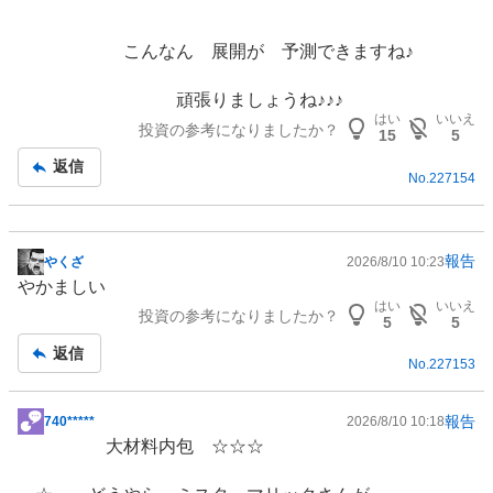
こんなん 展開が 予測できますね♪
頑張りましょうね♪♪♪
はい
いいえ
投資の参考になりましたか？
15
5
返信
No.
227154
報告
やくざ
2026/8/10 10:23
掲
やかましい
示
はい
いいえ
投資の参考になりましたか？
板
5
5
記
返信
No.
227153
事
報告
740*****
2026/8/10 10:18
掲
大材料内包 ☆☆☆
示
板