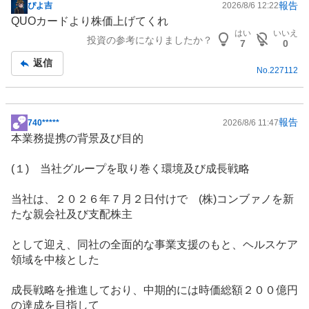
報告
ぴよ吉
2026/8/6 12:22
掲
QUOカードより株価上げてくれ
示
はい
いいえ
投資の参考になりましたか？
板
7
0
記
返信
No.
227112
事
報告
740*****
2026/8/6 11:47
掲
本業務提携の背景及び目的
示
板
(１) 当社グループを取り巻く
環境
及び成長戦略
記
事
当社は、２０２６年７月２日付けで (株)コンブァノを新
たな親会社及び支配株主
として迎え、同社の全面的な事業支援のもと、ヘルスケア
領域を中核とした
成長戦略を推進しており、中期的には時価総額２００億円
の達成を目指して