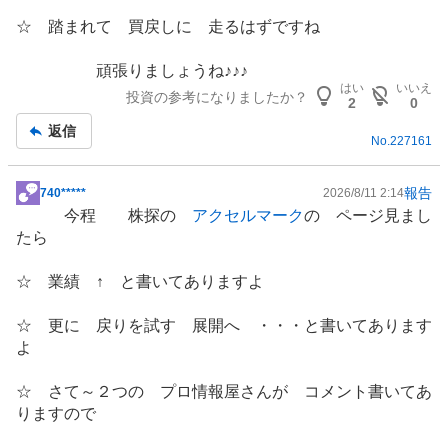
事
い
☆ 踏まれて 買戻しに 走るはずですね
た
い
頑張りましょうね♪♪♪
1
はい
いいえ
投資の参考になりましたか？
0
2
0
0
返信
No.
227161
%
、
様
報告
740*****
2026/8/11 2:14
掲
子
今程 株探の
アクセルマーク
の ページ見まし
示
見
たら
板
0
記
%
☆ 業績 ↑ と書いてありますよ
事
、
売
☆ 更に 戻りを試す 展開へ ・・・と書いてあります
り
よ
た
い
☆ さて～２つの プロ情報屋さんが コメント書いてあ
0
りますので
%