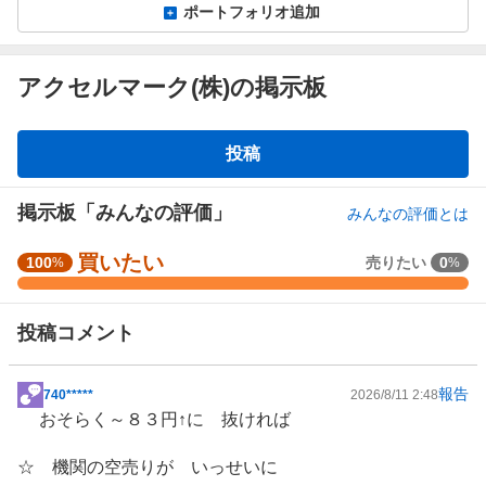
ポートフォリオ追加
アクセルマーク(株)の掲示板
掲
投稿
示
板
掲示板「みんなの評価」
みんなの評価とは
買いたい
強
100
売りたい
0
%
%
く
買
投稿コメント
い
た
い
報告
740*****
2026/8/11 2:48
掲
0
おそらく～８３円↑に 抜ければ
示
%
板
、
☆ 機関の空売りが いっせいに
記
買