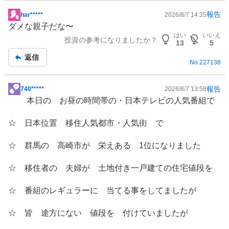
報告
har*****
2026/8/7 14:35
掲
ダメな親子だな〜
示
はい
いいえ
投資の参考になりましたか？
板
13
5
記
返信
No.
227138
事
報告
740*****
2026/8/7 13:58
掲
本日の お昼の時間帯の・日本テレビの人気番組で
示
板
☆ 日本位置 移住人気都市・人気街 で
記
事
☆ 群馬の 高崎市が 栄えある 1位になりました
☆ 移住者の 夫婦が 土地付き一戸建ての住宅値段を
☆ 番組のレギュラーに 当てる事をしてましたが
☆ 皆 途方にない 値段を 付けていましたが