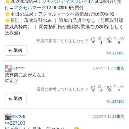
⭐︎2026/8/5結果：
ジャパンディスプレイ
17,600株47円売
記
付→
アクセルマーク
12,000株69円買付
事
⭐︎本日の成果：アクセルマークへ乗換及び5,600株減
⭐︎原則：現物取引のみ ｜ 追加自己資金なし（前回取引端
数残高枠内） ｜ 同銘柄回転か他銘柄乗換での株増(もしく
は株減)
はい
いいえ
投資の参考になりましたか？
1
6
返信
No.
227106
報告
66e*****
2026/8/5 15:52
掲
決算前にあがんなよ
示
草すぎ
板
はい
いいえ
投資の参考になりましたか？
記
4
7
事
返信
No.
227105
報告
ラビスタ
2026/8/5 15:22
掲
>>
227103
示