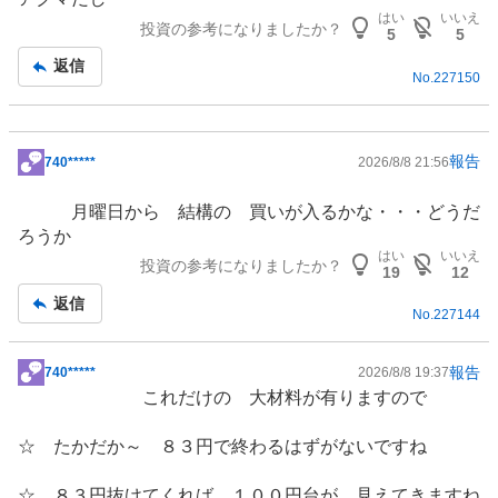
板
はい
いいえ
投資の参考になりましたか？
記
5
5
事
返信
No.
227150
報告
740*****
2026/8/8 21:56
掲
示
月曜日から 結構の 買いが入るかな・・・どうだ
板
ろうか
記
はい
いいえ
投資の参考になりましたか？
事
19
12
返信
No.
227144
報告
740*****
2026/8/8 19:37
掲
これだけの 大材料が有りますので
示
板
☆ たかだか～ ８３円で終わるはずがないですね
記
事
☆ ８３円抜けてくれば １００円台が 見えてきますね