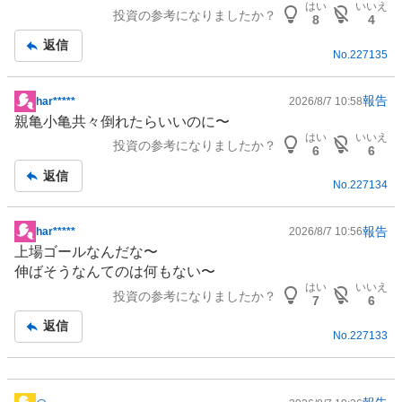
はい
いいえ
投資の参考になりましたか？
板
8
4
記
返信
No.
227135
事
報告
har*****
2026/8/7 10:58
掲
親亀小亀共々倒れたらいいのに〜
示
はい
いいえ
投資の参考になりましたか？
板
6
6
記
返信
No.
227134
事
報告
har*****
2026/8/7 10:56
掲
上場ゴールなんだな〜
示
伸ばそうなんてのは何もない〜
板
はい
いいえ
投資の参考になりましたか？
記
7
6
事
返信
No.
227133