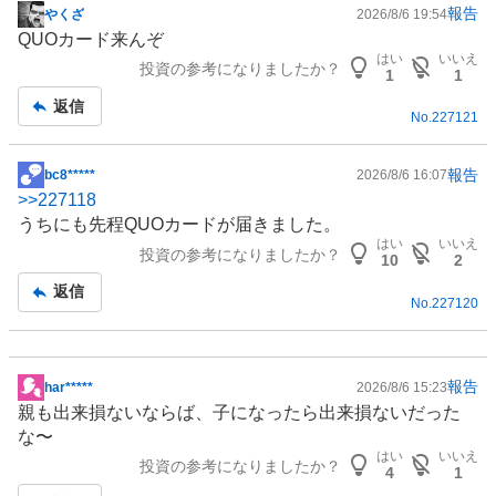
報告
やくざ
2026/8/6 19:54
掲
QUOカード来んぞ
示
はい
いいえ
投資の参考になりましたか？
板
1
1
記
返信
No.
227121
事
報告
bc8*****
2026/8/6 16:07
掲
>>
227118
示
うちにも先程QUOカードが届きました。
板
はい
いいえ
投資の参考になりましたか？
記
10
2
事
返信
No.
227120
報告
har*****
2026/8/6 15:23
掲
親も出来損ないならば、子になったら出来損ないだった
示
な〜
板
はい
いいえ
投資の参考になりましたか？
記
4
1
事