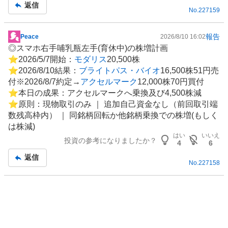
返信
No.
227159
報告
Peace
2026/8/10 16:02
掲
◎スマホ右手哺乳瓶左手(育休中)の株増計画
示
⭐︎2026/5/7開始：
モダリス
20,500株
板
⭐︎2026/8/10結果：
ブライトパス・バイオ
16,500株51円売
記
付※2026/8/7約定→
アクセルマーク
12,000株70円買付
事
⭐︎本日の成果：アクセルマークへ乗換及び4,500株減
⭐︎原則：現物取引のみ ｜ 追加自己資金なし（前回取引端
数残高枠内） ｜ 同銘柄回転か他銘柄乗換での株増(もしく
は株減)
はい
いいえ
投資の参考になりましたか？
4
6
返信
No.
227158