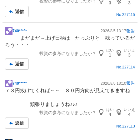
投資の参考になりましたか？
板
3
3
記
返信
No.
227115
事
報告
740*****
2026/8/6 13:17
掲
まだまだ～上げ日柄は たっぷりと 残っているだ
示
ろう・・・
板
はい
いいえ
投資の参考になりましたか？
記
1
3
事
返信
No.
227114
報告
740*****
2026/8/6 13:10
掲
７３円抜けてくれば～～ ８０円方向が見えてきますね
示
板
頑張りましょうね♪♪♪
記
はい
いいえ
投資の参考になりましたか？
事
4
4
返信
No.
227113