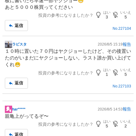
板に書いたら早速一部ヤクジョー😁
板
あと５０００株買ってください
記
はい
いいえ
投資の参考になりましたか？
事
3
5
返信
No.
227104
報告
ラビスタ
2026/8/5 15:19
掲
１０時に置いた７０円はヤクジョーしたけど、その後置い
示
たのがいまだにヤクジョーしない。ラスト誰か買い上げて
板
くれ😁
記
はい
いいえ
投資の参考になりましたか？
事
1
5
返信
No.
227103
報告
har*****
2026/8/5 14:53
掲
親亀上がってるぞ〜
示
はい
いいえ
投資の参考になりましたか？
板
5
2
記
返信