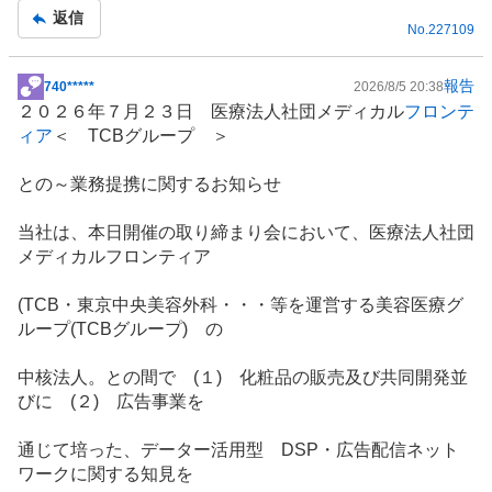
記
返信
No.
227109
事
報告
740*****
2026/8/5 20:38
掲
２０２６年７月２３日 医療法人社団メディカル
フロンテ
示
ィア
＜ TCBグループ ＞
板
記
との～業務提携に関するお知らせ
事
当社は、本日開催の取り締まり会において、医療法人社団
メディカルフロンティア
(TCB・東京中央美容外科・・・等を運営する美容医療グ
ループ(TCBグループ) の
中核法人。との間で (１) 化粧品の販売及び共同開発並
びに (２) 広告事業を
通じて培った、データー活用型 DSP・広告配信ネット
ワークに関する知見を