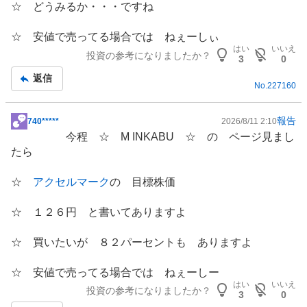
、
☆ どうみるか・・・ですね
強
く
☆ 安値で売ってる場合では ねぇーしぃ
売
はい
いいえ
投資の参考になりましたか？
3
0
り
返信
た
No.
227160
い
0
報告
740*****
2026/8/11 2:10
%
掲
今程 ☆ M INKABU ☆ の ページ見まし
示
たら
板
記
☆
アクセルマーク
の 目標株価
事
☆ １２６円 と書いてありますよ
☆ 買いたいが ８２パーセントも ありますよ
☆ 安値で売ってる場合では ねぇーしー
はい
いいえ
投資の参考になりましたか？
3
0