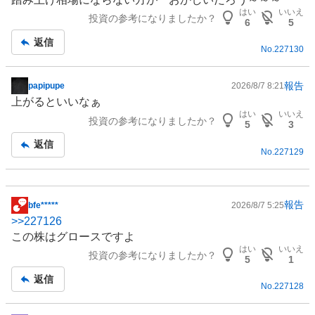
はい
いいえ
投資の参考になりましたか？
6
5
返信
No.
227130
報告
papipupe
2026/8/7 8:21
掲
上がるといいなぁ
示
はい
いいえ
投資の参考になりましたか？
板
5
3
記
返信
No.
227129
事
報告
bfe*****
2026/8/7 5:25
掲
>>
227126
示
この株はグロースですよ
板
はい
いいえ
投資の参考になりましたか？
記
5
1
事
返信
No.
227128