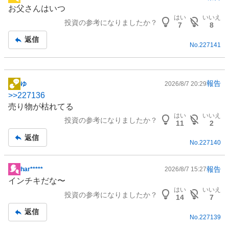
掲
お父さんはいつ
示
はい
いいえ
投資の参考になりましたか？
板
7
8
記
返信
No.
227141
事
報告
ゆ
2026/8/7 20:29
掲
>>
227136
示
売り物が枯れてる
板
はい
いいえ
投資の参考になりましたか？
記
11
2
事
返信
No.
227140
報告
har*****
2026/8/7 15:27
掲
インチキだな〜
示
はい
いいえ
投資の参考になりましたか？
板
14
7
記
返信
No.
227139
事