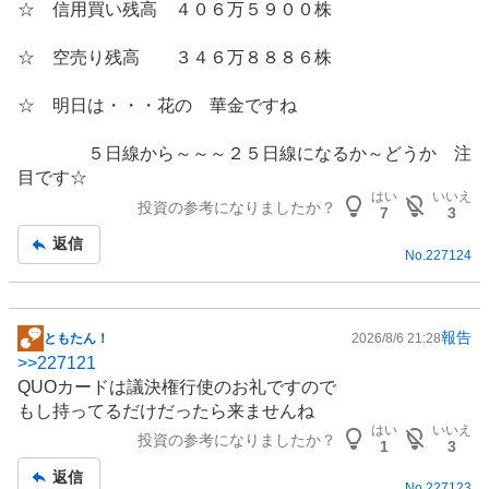
☆ 信用買い残高 ４０６万５９００株
記
事
☆ 空売り残高 ３４６万８８８６株
☆ 明日は・・・花の 華金ですね
５日線から～～～２５日線になるか～どうか 注
目です☆
はい
いいえ
投資の参考になりましたか？
7
3
返信
No.
227124
報告
ともたん！
2026/8/6 21:28
掲
>>
227121
示
QUOカードは議決権行使のお礼ですので
板
もし持ってるだけだったら来ませんね
記
はい
いいえ
投資の参考になりましたか？
事
1
3
返信
No.
227123