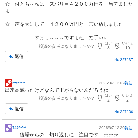
☆ 何とも～私は ズバリ＝４２００万円を 当てました
よ
☆ 声を大にして ４２００万円と 言い放しました
すげぇ～～～ですよね 拍手♪♪♪
はい
いいえ
投資の参考になりましたか？
3
10
返信
No.
227137
報告
bfe*****
2026/8/7 13:07
掲
出来高減ったけどなんで下がらないんだろうね
示
はい
いいえ
投資の参考になりましたか？
板
2
2
記
返信
No.
227136
事
報告
740*****
2026/8/7 12:29
掲
後場からの 切り返しに 注目です ☆☆☆
示