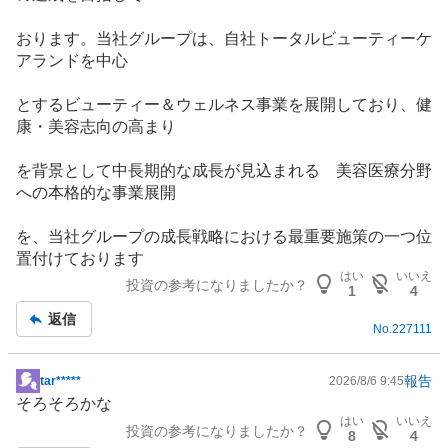
おります。当社グループは、自社トータルビューティーケ
アランドを中心
とするビューティー＆ウェルネス事業を展開しており、健
康・美容志向の高まり
を背景として中長期的な成長が見込まれる 美容医療分野
への本格的な事業展開
を、当社グループの成長戦略における最重要施策の一つ位
置付けております
はい
いいえ
投資の参考になりましたか？
1
4
返信
No.
227111
報告
tar*****
2026/8/6 9:45
掲
そろそろかな
示
はい
いいえ
投資の参考になりましたか？
板
8
4