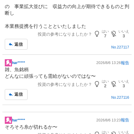
の 事業拡大並びに 収益力の向上が期待できるものと判
断し
本業務提携を行うことといたしました
はい
いいえ
投資の参考になりましたか？
7
3
返信
No.
227117
報告
har*****
2026/8/6 13:26
掲
雑、魚銘柄
示
どんなに頑張っても需給がないのではな〜
板
はい
いいえ
投資の参考になりましたか？
記
2
3
事
返信
No.
227116
報告
har*****
2026/8/6 13:23
掲
そろそろ糸が切れるか〜
示
はい
いいえ