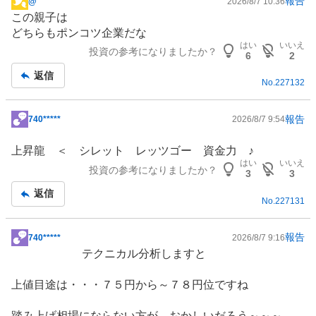
報告
@
2026/8/7 10:36
掲
この親子は
示
どちらもポンコツ企業だな
板
はい
いいえ
投資の参考になりましたか？
記
6
2
事
返信
No.
227132
報告
740*****
2026/8/7 9:54
掲
示
上昇龍 ＜ シレット レッツゴー 資金力 ♪
板
はい
いいえ
投資の参考になりましたか？
記
3
3
事
返信
No.
227131
報告
740*****
2026/8/7 9:16
掲
テクニカル分析しますと
示
板
上値目途は・・・７５円から～７８円位ですね
記
事
踏み上げ相場にならない方が おかしいだろう～～～