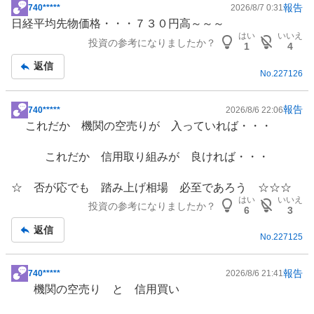
報告
740*****
2026/8/7 0:31
掲
日経平均先物価格・・・７３０円高～～～
示
はい
いいえ
投資の参考になりましたか？
板
1
4
記
返信
No.
227126
事
報告
740*****
2026/8/6 22:06
掲
これだか 機関の空売りが 入っていれば・・・
示
板
これだか 信用取り組みが 良ければ・・・
記
事
☆ 否が応でも 踏み上げ相場 必至であろう ☆☆☆
はい
いいえ
投資の参考になりましたか？
6
3
返信
No.
227125
報告
740*****
2026/8/6 21:41
掲
機関の空売り と 信用買い
示
板