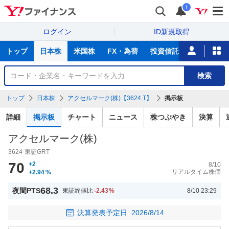
i
ログイン
ID新規取得
主
トップ
日本株
米国株
FX・為替
投資信託
ニュース
な
サ
銘
検索
ー
柄
ビ
を
トップ
日本株
アクセルマーク(株)【3624.T】
掲示板
ス
検
索
詳細
掲示板
チャート
ニュース
株つぶやき
決算
アクセルマーク(株)
3624
東証GRT
70
+2
8/10
リアルタイム株価
+2.94
%
68.3
夜間PTS
東証終値比
-2.43
%
8/10 23:29
決算発表予定日
2026/8/14