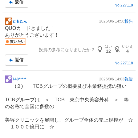
返信
No.
227119
報告
ともたん！
2026/8/6 14:56
掲
QUOカードきました！
示
ありがとうございます！
板
買いたい
記
はい
いいえ
投資の参考になりましたか？
事
12
4
返信
No.
227118
報告
740*****
2026/8/6 14:03
掲
(２) TCBグループの概要及び本業務提携の狙い
示
板
TCBグループは ＜ TCB 東京中央美容外科 ＞ 等
記
の名称で全国に多数の
事
美容クリニックを展開し、グループ全体の売上規模が ☆
１０００億円に ☆