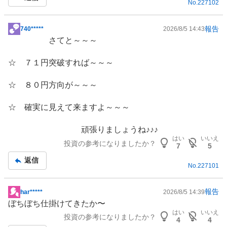
No.
227102
事
報告
740*****
2026/8/5 14:43
掲
さてと～～～
示
板
☆ ７１円突破すれば～～～
記
事
☆ ８０円方向が～～～
☆ 確実に見えて来ますよ～～～
頑張りましょうね♪♪♪
はい
いいえ
投資の参考になりましたか？
7
5
返信
No.
227101
報告
har*****
2026/8/5 14:39
掲
ぼちぼち仕掛けてきたか〜
示
はい
いいえ
投資の参考になりましたか？
板
4
4