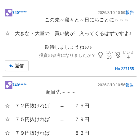
報告
740*****
2026/8/10 10:59
掲
この先～段々と～日にちごとに～～～
示
板
☆ 大きな・大量の 買い物が 入ってくるはずですよ♪
記
事
期待しましょうね♪♪♪
はい
いいえ
投資の参考になりましたか？
13
4
返信
No.
227155
報告
740*****
2026/8/10 10:56
掲
超目先～～～
示
板
☆ ７２円抜ければ → ７５円
記
事
☆ ７５円抜ければ → ７９円
☆ ７９円抜ければ → ８３円