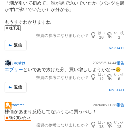
「潮が引いて初めて、誰が裸で泳いでいたか（パンツを履
示
かずに泳いでいたか）が分かる」
板
記
もうすぐわかりますね
事
様子見
はい
いいえ
投資の参考になりましたか？
18
1
返信
No.
31412
報告
いのすけ
2026/8/5 14:44
掲
エブリー
といであで抜けた分、買い増ししようかな〜🥴
示
はい
いいえ
投資の参考になりましたか？
板
12
8
記
返信
No.
31411
事
報告
ton*****
2026/8/5 11:38
掲
株価があまり反応してないうちに買うべし！
示
強く買いたい
板
はい
いいえ
投資の参考になりましたか？
記
18
13