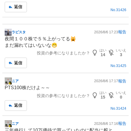
記
返信
No.
31426
事
報告
ラビスタ
2026/8/6 17:23
掲
夜間１００株で５％上がってる🙀
示
まだ漏れてはいないな😁
板
はい
いいえ
投資の参考になりましたか？
記
14
3
事
返信
No.
31425
報告
ニア
2026/8/6 17:17
掲
PTS100株だけよ～～
示
はい
いいえ
投資の参考になりましたか？
板
15
0
記
返信
No.
31424
事
報告
ニア
2026/8/6 17:16
掲
三年修行して10万優待で買っていたのに配当に舵と