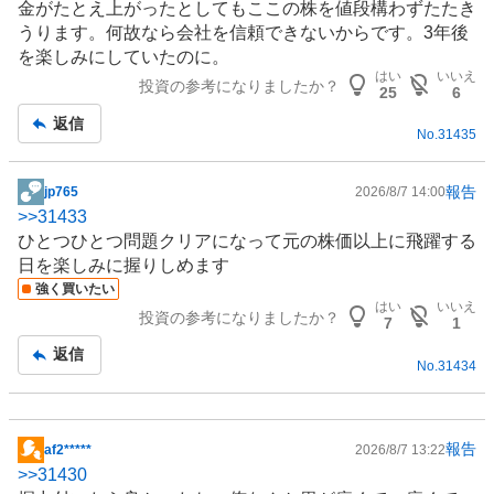
金がたとえ上がったとしてもここの株を値段構わずたたき
うります。何故なら会社を信頼できないからです。3年後
を楽しみにしていたのに。
はい
いいえ
投資の参考になりましたか？
25
6
返信
No.
31435
報告
jp765
2026/8/7 14:00
掲
>>
31433
示
ひとつひとつ問題クリアになって元の株価以上に飛躍する
板
日を楽しみに握りしめます
記
強く買いたい
事
はい
いいえ
投資の参考になりましたか？
7
1
返信
No.
31434
報告
af2*****
2026/8/7 13:22
掲
>>
31430
示