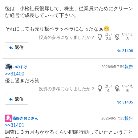
後は、小松社長復帰して、株主、従業員のためにクリーン
な経営で成長していって下さい。
それにしても売り板ペラッペラになったなぁ😁
はい
いいえ
投資の参考になりましたか？
24
3
返信
No.
31406
報告
いのすけ
2026/8/5 7:59
掲
>>
31400
示
優し過ぎだろ笑
板
はい
いいえ
投資の参考になりましたか？
記
4
6
事
返信
No.
31405
報告
猫好きおじさん
2026/8/5 7:33
掲
>>
31401
示
調査に３カ月もかかるくらい問題行動していたということ
板