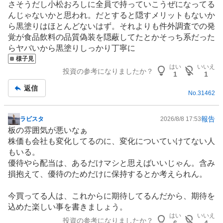
さそうだし小松おろしに全員で持っていこうぜになってる
、
んじゃないかと思われ。だとすると隠すメリットもないか
買
ら黒塗りはほとんどないはず。それよりも件外調査での発
い
覚が食品飲料の品質偽装を隠蔽してたとかそっち系だった
た
らヤバいから黒塗りしっかり丁寧に
い
様子見
5
はい
いいえ
投資の参考になりましたか？
1
1
.
8
返信
No.
31462
8
%
、
報告
ラビスタ
2026/8/8 17:53
掲
様
板の雰囲気が悪いなぁ
示
子
株価も会社も変化してるのに、変化についていけてない人
板
見
もいる。
記
2
優待やら配当は、あるだけマシと思えばいいじゃん。含み
事
3
損抱えて、優待のためだけに保持するとか考えられん。
.
5
今買ってる人は、これからに期待してるんだから、期待を
3
込めた楽しい事を書きましょう。
はい
いいえ
%
投資の参考になりましたか？