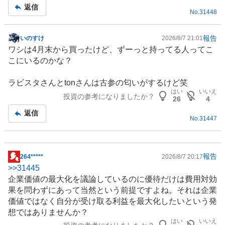
返信
No.
31448
報告
いのすけ
2026/8/7 21:01
掲
ワシは4月末から買ったけど、ずーっと持ってる人ってこ
示
こにいるのかな？
板
記
ラビスタさんとtonさんは古参の匂いがするけど笑
事
はい
いいえ
投資の参考になりましたか？
26
4
返信
No.
31447
報告
264*****
2026/8/7 20:17
掲
>>
31445
示
企業価値の最大化を議論しているのに優待だけは費用対効
板
果を問わずにあって当然という前提ですよね。それは企業
記
価値ではなく自分が受け取る利益を最大化したいという発
事
想ではありませんか？
はい
いいえ