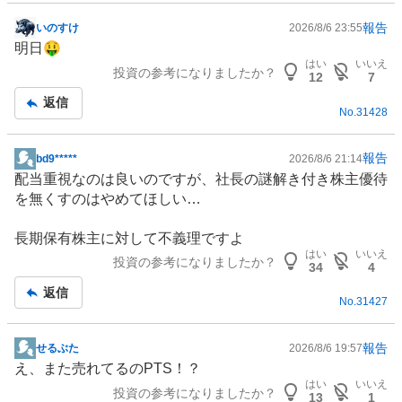
報告
いのすけ
2026/8/6 23:55
掲
明日🤑
示
はい
いいえ
投資の参考になりましたか？
板
12
7
記
返信
No.
31428
事
報告
bd9*****
2026/8/6 21:14
掲
配当重視なのは良いのですが、社長の謎解き付き
株主優待
示
を無くすのはやめてほしい…
板
記
長期保有株主に対して不義理ですよ
事
はい
いいえ
投資の参考になりましたか？
34
4
返信
No.
31427
報告
せるぶた
2026/8/6 19:57
掲
え、また売れてるのPTS！？
示
はい
いいえ
投資の参考になりましたか？
板
13
1