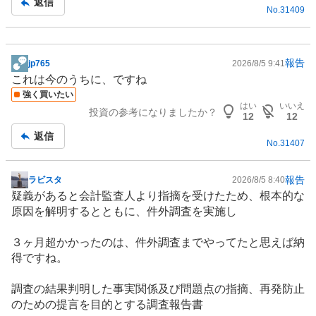
返信
No.
31409
報告
jp765
2026/8/5 9:41
掲
これは今のうちに、ですね
示
強く買いたい
板
はい
いいえ
投資の参考になりましたか？
記
12
12
事
返信
No.
31407
報告
ラビスタ
2026/8/5 8:40
掲
疑義があると会計監査人より指摘を受けたため、根本的な
示
原因を解明するとともに、件外調査を実施し
板
記
３ヶ月超かかったのは、件外調査までやってたと思えば納
事
得ですね。
調査の結果判明した事実関係及び問題点の指摘、再発防止
のための提言を目的とする調査報告書