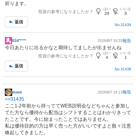
祈ります。
はい
いいえ
投資の参考になりましたか？
28
5
返信
No.
31439
報告
02d*****
2026/8/7 16:33
掲
今日あたりに出るかなと期待してましたが出ませんね
示
はい
いいえ
投資の参考になりましたか？
板
4
1
記
返信
No.
31438
事
報告
moon
2026/8/7 16:13
掲
>>
31435
示
ここ1-2年前から持っててWEB説明会などちゃんと参加し
板
てた方なら優待から配当はシフトすることはわかりきって
記
たことです。今に始まったことではありません。
事
私は優待目的の方は早く売った方がいいですよと散々注意
喚起してきました。