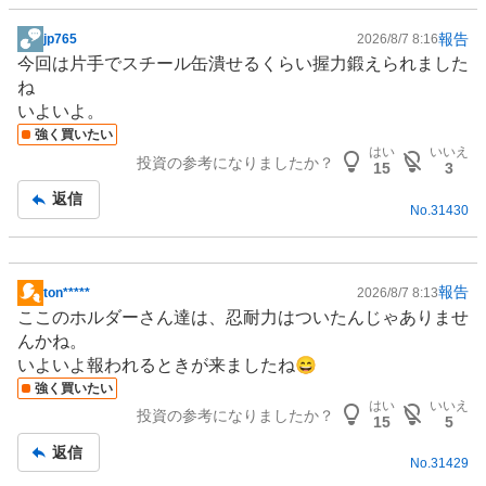
報告
jp765
2026/8/7 8:16
掲
今回は片手でスチール缶潰せるくらい握力鍛えられました
示
ね
板
いよいよ。
記
強く買いたい
事
はい
いいえ
投資の参考になりましたか？
15
3
返信
No.
31430
報告
ton*****
2026/8/7 8:13
掲
ここのホルダーさん達は、忍耐力はついたんじゃありませ
示
んかね。
板
いよいよ報われるときが来ましたね😄
記
強く買いたい
事
はい
いいえ
投資の参考になりましたか？
15
5
返信
No.
31429