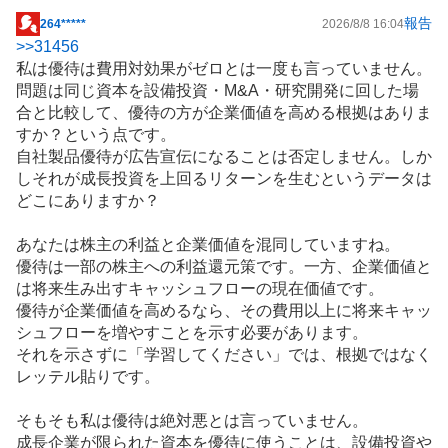
報告
264*****
2026/8/8 16:04
掲
>>
31456
示
私は優待は費用対効果がゼロとは一度も言っていません。
板
問題は同じ資本を
設備投資
・M&A・研究開発に回した場
記
合と比較して、優待の方が企業価値を高める根拠はありま
事
すか？という点です。
自社製品優待が広告宣伝になることは否定しません。しか
しそれが成長投資を上回るリターンを生むというデータは
どこにありますか？
あなたは株主の利益と企業価値を混同していますね。
優待は一部の株主への利益還元策です。一方、企業価値と
は将来生み出すキャッシュフローの現在価値です。
優待が企業価値を高めるなら、その費用以上に将来キャッ
シュフローを増やすことを示す必要があります。
それを示さずに「学習してください」では、根拠ではなく
レッテル貼りです。
そもそも私は優待は絶対悪とは言っていません。
成長企業が限られた資本を優待に使うことは、設備投資や