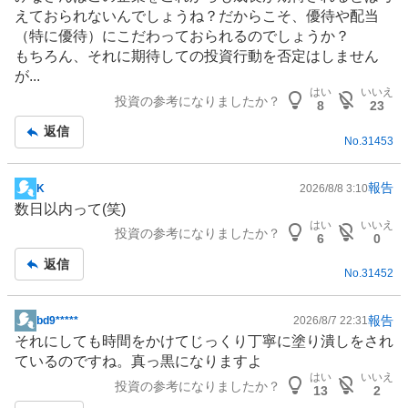
示
えておられないんでしょうね？だからこそ、優待や配当
板
（特に優待）にこだわっておられるのでしょうか？
記
もちろん、それに期待しての投資行動を否定はしません
事
が...
はい
いいえ
投資の参考になりましたか？
8
23
返信
No.
31453
報告
K
2026/8/8 3:10
掲
数日以内って(笑)
示
はい
いいえ
投資の参考になりましたか？
板
6
0
記
返信
No.
31452
事
報告
bd9*****
2026/8/7 22:31
掲
それにしても時間をかけてじっくり丁寧に塗り潰しをされ
示
ているのですね。真っ黒になりますよ
板
はい
いいえ
投資の参考になりましたか？
記
13
2