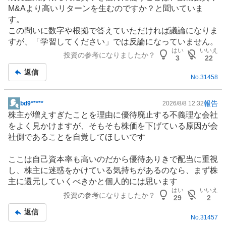
M&Aより高いリターンを生むのですか？と聞いていま
す。
この問いに数字や根拠で答えていただければ議論になりま
すが、「学習してください」では反論になっていません。
はい
いいえ
投資の参考になりましたか？
3
22
返信
No.
31458
報告
bd9*****
2026/8/8 12:32
掲
株主が増えすぎたことを理由に優待廃止する不義理な会社
示
をよく見かけますが、そもそも株価を下げている原因が会
板
社側であることを自覚してほしいです
記
事
ここは自己資本率も高いのだから優待ありきで配当に重視
し、株主に迷惑をかけている気持ちがあるのなら、まず株
主に還元していくべきかと個人的には思います
はい
いいえ
投資の参考になりましたか？
29
2
返信
No.
31457