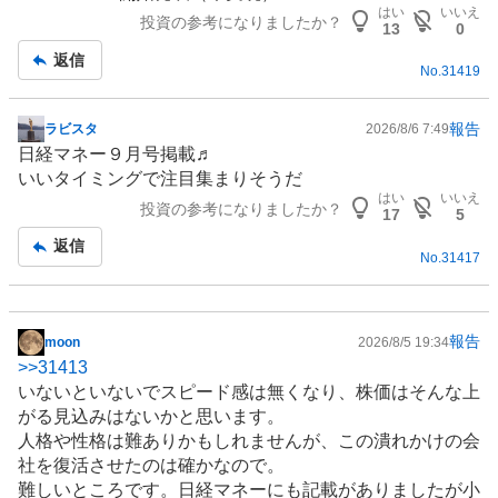
はい
いいえ
投資の参考になりましたか？
13
0
返信
No.
31419
報告
ラビスタ
2026/8/6 7:49
掲
日経マネー９月号掲載♬
示
いいタイミングで注目集まりそうだ
板
はい
いいえ
投資の参考になりましたか？
記
17
5
事
返信
No.
31417
報告
moon
2026/8/5 19:34
掲
>>
31413
示
いないといないでスピード感は無くなり、株価はそんな上
板
がる見込みはないかと思います。
記
人格や性格は難ありかもしれませんが、この潰れかけの会
事
社を復活させたのは確かなので。
難しいところです。日経マネーにも記載がありましたが小