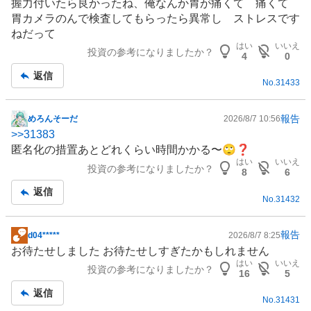
握力付いたら良かったね、俺なんか胃が痛くて 痛くて
板
胃カメラのんで検査してもらったら異常し ストレスです
記
ねだって
事
はい
いいえ
投資の参考になりましたか？
4
0
返信
No.
31433
報告
めろんそーだ
2026/8/7 10:56
掲
>>
31383
示
匿名化の措置あとどれくらい時間かかる〜🙄❓
板
はい
いいえ
投資の参考になりましたか？
記
8
6
事
返信
No.
31432
報告
d04*****
2026/8/7 8:25
掲
お待たせしました お待たせしすぎたかもしれません
示
はい
いいえ
投資の参考になりましたか？
板
16
5
記
返信
No.
31431
事