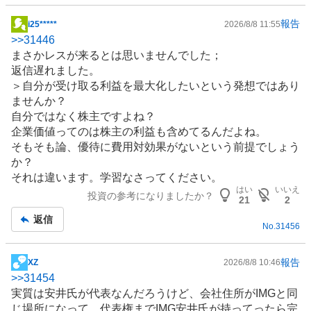
報告
i25*****
2026/8/8 11:55
掲
>>
31446
示
まさかレスが来るとは思いませんでした；
板
返信遅れました。
記
＞自分が受け取る利益を最大化したいという発想ではあり
事
ませんか？
自分ではなく株主ですよね？
企業価値ってのは株主の利益も含めてるんだよね。
そもそも論、優待に費用対効果がないという前提でしょう
か？
それは違います。学習なさってください。
はい
いいえ
投資の参考になりましたか？
21
2
返信
No.
31456
報告
XZ
2026/8/8 10:46
掲
>>
31454
示
実質は安井氏が代表なんだろうけど、会社住所がIMGと同
板
じ場所になって、代表権までIMG安井氏が持ってったら完