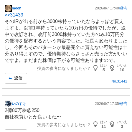
報告
moon
2026/8/7 17:40
掲
>>
31439
示
その
IR
が出る前から3000株持っていたならよっぽど貰え
板
ますよ。以前1年持っていたら10万円の優待でしたが、途
記
中で改訂され、改訂前3000株持っていた方のみ10万円分
事
の優待を配布するという内容でした。社長も変わりました
し、今回もそのパターンか最悪完全に貰えない可能性は十
分あり得ますので、優待期待ならさっさと売った方がいい
ですよ。まだまだ株価は下がる可能性ありますので。
はい
いいえ
投資の参考になりましたか？
5
16
返信
No.
31442
報告
いのすけ
2026/8/7 17:35
掲
2億80万株@250
示
自社株買いとか良いよね〜
板
はい
いいえ
投資の参考になりましたか？
記
11
3