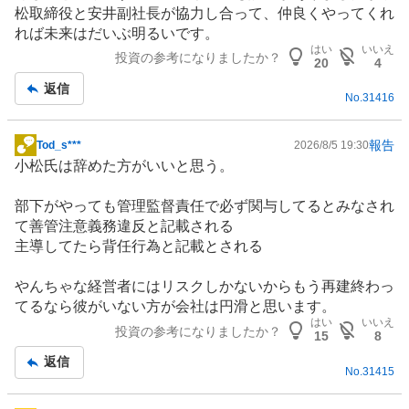
松取締役と安井副社長が協力し合って、仲良くやってくれ
れば未来はだいぶ明るいです。
はい
いいえ
投資の参考になりましたか？
20
4
返信
No.
31416
報告
Tod_s***
2026/8/5 19:30
掲
小松氏は辞めた方がいいと思う。
示
板
部下がやっても管理監督責任で必ず関与してるとみなされ
記
て善管注意義務違反と記載される
事
主導してたら背任行為と記載とされる
やんちゃな経営者にはリスクしかないからもう再建終わっ
てるなら彼がいない方が会社は円滑と思います。
はい
いいえ
投資の参考になりましたか？
15
8
返信
No.
31415