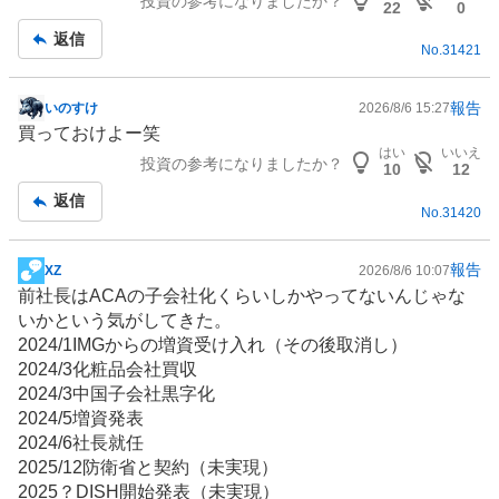
投資の参考になりましたか？
22
0
返信
No.
31421
報告
いのすけ
2026/8/6 15:27
掲
買っておけよー笑
示
はい
いいえ
投資の参考になりましたか？
板
10
12
記
返信
No.
31420
事
報告
XZ
2026/8/6 10:07
掲
前社長はACAの子会社化くらいしかやってないんじゃな
示
いかという気がしてきた。
板
2024/1IMGからの増資受け入れ（その後取消し）
記
2024/3化粧品会社買収
事
2024/3中国子会社黒字化
2024/5増資発表
2024/6社長就任
2025/12防衛省と契約（未実現）
2025？DISH開始発表（未実現）