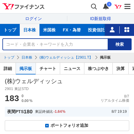
i
ログイン
ID新規取得
主
トップ
日本株
米国株
FX・為替
投資信託
ニュース
な
サ
銘
検索
ー
柄
ビ
を
トップ
日本株
(株)ウェルディッシュ【2901.T】
掲示板
ス
検
索
詳細
掲示板
チャート
ニュース
株つぶやき
決算
(株)ウェルディッシュ
2901
東証STD
183
0
8/7
リアルタイム株価
0.00
%
180
夜間PTS
東証終値比
-1.64
%
8/7 19:19
ポートフォリオ追加