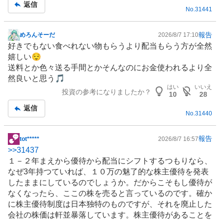
事
返信
No.
31441
報告
めろんそーだ
2026/8/7 17:10
掲
好きでもない食べれない物もらうより配当もらう方が全然
示
嬉しい😌
板
送料とか色々送る手間とかそんなのにお金使われるより全
記
然良いと思う🎵
事
はい
いいえ
投資の参考になりましたか？
10
28
返信
No.
31440
報告
tot*****
2026/8/7 16:57
掲
>>
31437
示
１－２年まえから優待から配当にシフトするつもりなら、
板
なぜ3年持つていれば、１０万の魅了的な
株主優待
を発表
記
したままにしているのでしょうか。だからこそもし優待が
事
なくなったら、ここの株を売ると言っているのです。確か
に株主優待制度は日本独特のものですが、それを廃止した
会社の株価は軒並暴落しています。株主優待があることを