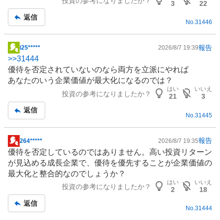
投資の参考になりましたか？
3
22
返信
No.
31446
報告
i25*****
2026/8/7 19:39
掲
>>
31444
示
優待を否定されていないのなら両方を立派にやれば
板
あなたのいう企業価値が最大化になるのでは？
記
はい
いいえ
投資の参考になりましたか？
事
21
3
返信
No.
31445
報告
264*****
2026/8/7 19:35
掲
優待を否定しているのではありません。高い投資リターン
示
が見込める成長企業で、優待を優先することが企業価値の
板
最大化と整合的なのでしょうか？
記
はい
いいえ
投資の参考になりましたか？
事
2
18
返信
No.
31444