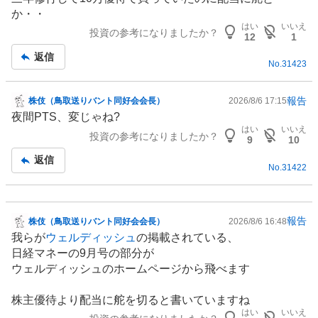
示
か・・
板
はい
いいえ
投資の参考になりましたか？
記
12
1
事
返信
No.
31423
報告
株伎（鳥取送りバント同好会会長）
2026/8/6 17:15
掲
夜間PTS、変じゃね?
示
はい
いいえ
投資の参考になりましたか？
板
9
10
記
返信
No.
31422
事
報告
株伎（鳥取送りバント同好会会長）
2026/8/6 16:48
掲
我らが
ウェルディッシュ
の掲載されている、
示
日経マネーの9月号の部分が
板
ウェルディッシュのホームページから飛べます
記
事
株主優待
より配当に舵を切ると書いていますね
はい
いいえ