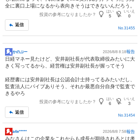
記
全に裏口上場になるから表向きそうはできないんだろう。
事
はい
いいえ
投資の参考になりましたか？
5
0
返信
No.
31455
報告
かのぷー
2026/8/8 8:18
掲
日経マネー見たけど、安井副社長が代表取締役みたいに大
示
きく写ってるから、経営権は安井副社長が握ってそう
板
記
経歴書には安井副社長は公認会計士持ってるみたいだし、
事
監査法人にパイプありそう、それか最悪自分自身で監査で
きるやろ
はい
いいえ
投資の参考になりましたか？
6
3
返信
No.
31454
報告
a4e*****
2026/8/8 7:58
掲
みなさんはこの企業をこれからも成長が期待されるとは考