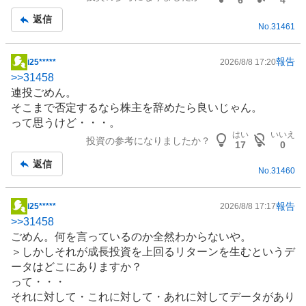
6
4
、
返信
売
No.
31461
り
た
報告
i25*****
2026/8/8 17:20
い
掲
>>
31458
0
示
連投ごめん。
%
板
そこまで否定するなら株主を辞めたら良いじゃん。
、
記
って思うけど・・・。
強
事
はい
いいえ
投資の参考になりましたか？
く
17
0
売
返信
No.
31460
り
た
い
報告
i25*****
2026/8/8 17:17
掲
5
>>
31458
示
.
ごめん。何を言っているのか全然わからないや。
板
8
＞しかしそれが成長投資を上回るリターンを生むというデ
記
8
ータはどこにありますか？
事
%
って・・・
それに対して・これに対して・あれに対してデータがあり