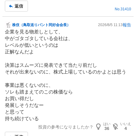
事
返信
No.
31410
報告
株伎（鳥取送りバント同好会会長）
2026/8/5 11:13
掲
企業を見る物差しとして、
示
中がゴタゴタしている会社は、
板
レベルが低いというのは
記
正解なんだよ
事
決算はスムーズに発表できて当たり前だし
それが出来ないのに、株式上場しているのかよとは思う
事業は悪くないのに、
ソレも踏まえてのこの株価なら
お買い得だし
発展しそうだなー
と思って
持ち続けている
はい
いいえ
投資の参考になりましたか？
36
4