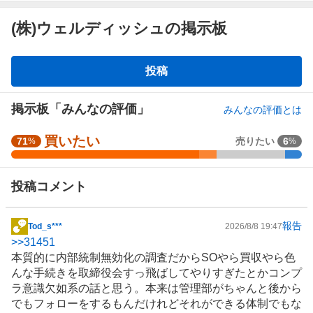
(株)ウェルディッシュの掲示板
掲
投稿
示
板
掲示板「みんなの評価」
みんなの評価とは
買いたい
強
71
売りたい
6
%
%
く
買
投稿コメント
い
た
い
報告
Tod_s***
2026/8/8 19:47
掲
6
>>
31451
示
4
本質的に内部統制無効化の調査だからSOやら買収やら色
板
.
んな手続きを取締役会すっ飛ばしてやりすぎたとかコンプ
記
7
ラ意識欠如系の話と思う。本来は管理部がちゃんと後から
事
1
でもフォローをするもんだけれどそれができる体制でもな
%