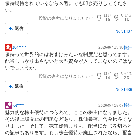
優待期待されているなら来週にでも叩き売りしてくださ
い。
はい
いいえ
投資の参考になりましたか？
10
16
返信
No.
31437
報告
264*****
2026/8/7 15:30
掲
優待って世界的にはおまけみたいな制度だと思ってます。
示
配当しっかり出さないと大型資金が入ってこないのではな
板
いでしょうか。
記
はい
いいえ
投資の参考になりましたか？
事
14
23
返信
No.
31436
報告
tot*****
2026/8/7 15:07
掲
魅力的な
株主優待
につられて、ここの株主になりました。
示
その後上場廃止の問題などあり、株価暴落。含み損多くな
板
りました。そして、株主優待よりも、配当にかじを切ると
記
の記事もあります。もし株主優待が廃止されたなら、配当
事