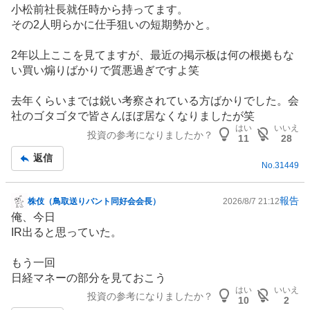
示
小松前社長就任時から持ってます。
板
その2人明らかに仕手狙いの短期勢かと。
記
事
2年以上ここを見てますが、最近の掲示板は何の根拠もな
い買い煽りばかりで質悪過ぎですよ笑
去年くらいまでは鋭い考察されている方ばかりでした。会
社のゴタゴタで皆さんほぼ居なくなりましたが笑
はい
いいえ
投資の参考になりましたか？
11
28
返信
No.
31449
報告
株伎（鳥取送りバント同好会会長）
2026/8/7 21:12
掲
俺、今日
示
IR
出ると思っていた。
板
記
もう一回
事
日経マネーの部分を見ておこう
はい
いいえ
投資の参考になりましたか？
10
2