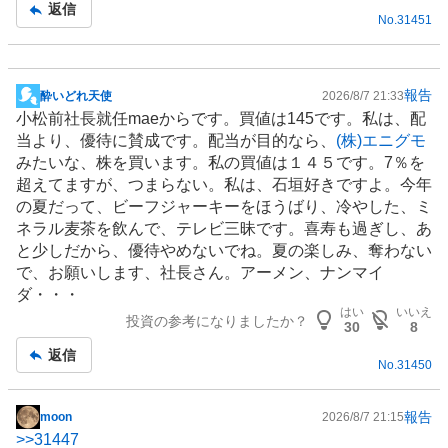
事
返信
No.
31451
報告
酔いどれ天使
2026/8/7 21:33
掲
小松前社長就任maeからです。買値は145です。私は、配
示
当より、優待に賛成です。配当が目的なら、
(株)エニグモ
板
みたいな、株を買います。私の買値は１４５です。7％を
記
超えてますが、つまらない。私は、石垣好きですよ。今年
事
の夏だって、ビーフジャーキーをほうばり、冷やした、ミ
ネラル麦茶を飲んで、テレビ三昧です。喜寿も過ぎし、あ
と少しだから、優待やめないでね。夏の楽しみ、奪わない
で、お願いします、社長さん。アーメン、ナンマイ
ダ・・・
はい
いいえ
投資の参考になりましたか？
30
8
返信
No.
31450
報告
moon
2026/8/7 21:15
掲
>>
31447