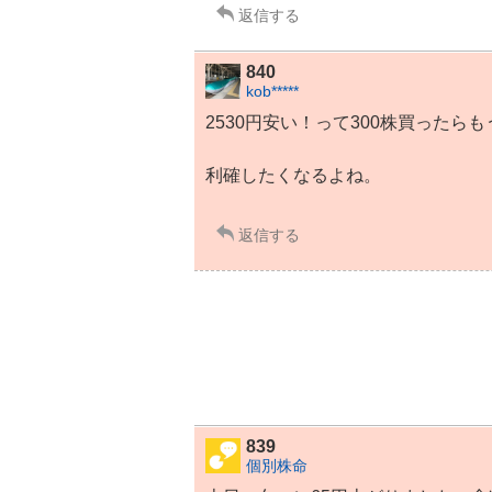
返信する
840
kob*****
2530円安い！って300株買ったらもう
利確したくなるよね。
返信する
839
個別株命