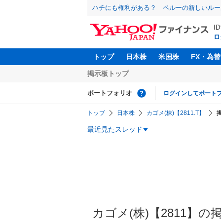
ハチにも権利がある？ ペルーの新しいルー
I
ロ
トップ
日本株
米国株
FX・為替
掲示板トップ
ポートフォリオ
ログインしてポート
トップ
日本株
カゴメ(株)【2811.T】
最近見たスレッド
カゴメ(株)【2811】の掲示