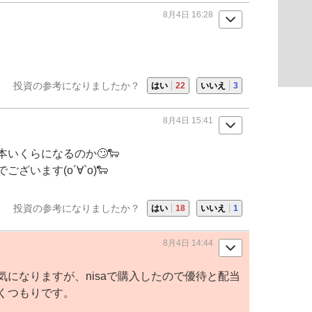
8月4日 16:28
投資の参考になりましたか？
はい
22
いいえ
3
8月4日 15:41
本いくらになるのか🙄🐑
います(о´∀`о)🐑
投資の参考になりましたか？
はい
18
いいえ
1
8月4日 14:44
になりますが、nisaで購入したので優待と配当
くつもりです。