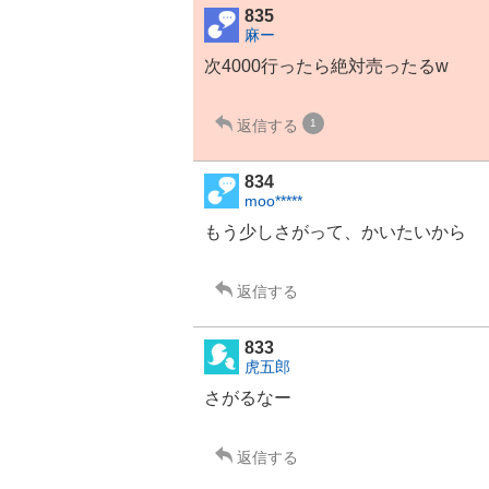
835
麻ー
次4000行ったら絶対売ったるw
返信する
1
834
moo*****
もう少しさがって、かいたいから
返信する
833
虎五郎
さがるなー
返信する