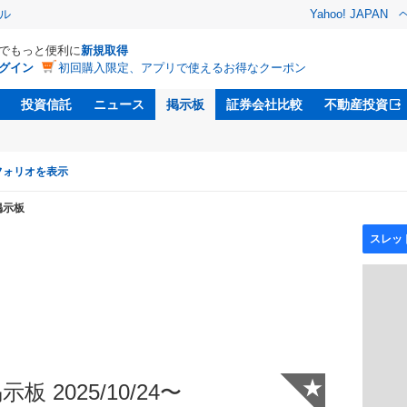
ル
Yahoo! JAPAN
Dでもっと便利に
新規取得
グイン
初回購入限定、アプリで使えるお得なクーポン
投資信託
ニュース
掲示板
証券会社比較
不動産投資
フォリオを表示
掲示板
★
板 2025/10/24〜