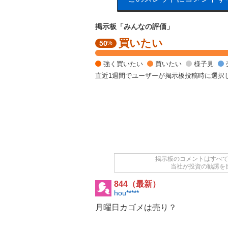
掲示板「みんなの評価」
買いたい
買
50
%
い
た
強く買いたい
買いたい
様子見
い
直近1週間でユーザーが掲示板投稿時に選択
5
0
%
,
様
子
見
5
0
掲示板のコメントはすべ
当社が投資の勧誘を
%
844（最新）
hou*****
月曜日カゴメは売り？