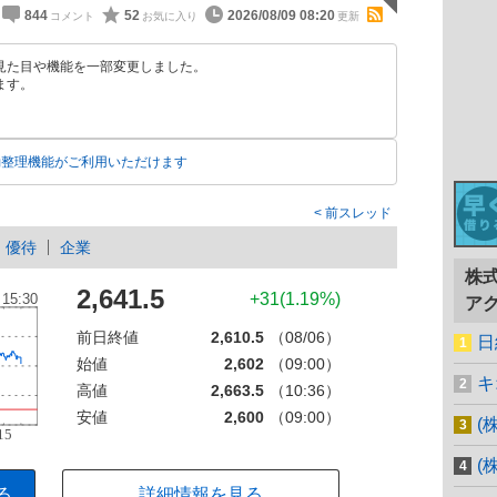
844
52
2026/08/09 08:20
見た目や機能を一部変更しました。
ます。
動整理機能がご利用いただけます
前スレッド
優待
企業
株
2,641.5
+31(1.19%)
ア
前日終値
2,610.5
（08/06）
日
始値
2,602
（09:00）
キ
高値
2,663.5
（10:36）
安値
2,600
（09:00）
(
(
る
詳細情報を見る