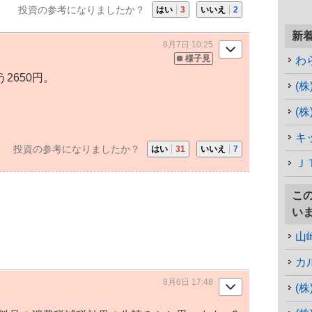
投資の参考になりましたか？
はい
3
いいえ
2
新
8月7日 10:25
様子見
わ
2650円。
(
(
キ
投資の参考になりましたか？
はい
31
いいえ
7
Ｊ
こ
い
山
カ
8月6日 17:48
(