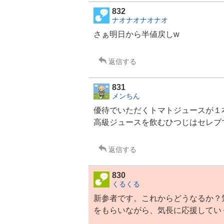
832
ナオナオナオナオ
さぁ明日から半値戻しw
返信する
831
メンちん
優待でいただくトマト
ジュース
が１
高級ジュースを飲むひつじはセレブでござ
返信する
830
くるくる
新参者です。これからどうなるか？気
をもらいながら、気長に応援してい