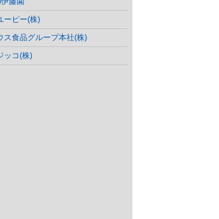
株)伊藤園
ユーピー(株)
ウス食品グループ本社(株)
ジッコ(株)