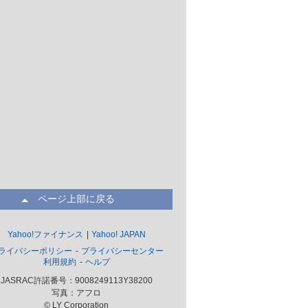
ページ上部に戻る
Yahoo!ファイナンス
Yahoo! JAPAN
ライバシーポリシー
プライバシーセンター
利用規約
ヘルプ
JASRAC許諾番号：9008249113Y38200
写真：アフロ
© LY Corporation