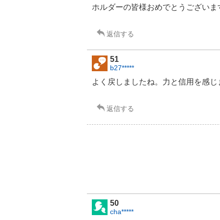
.
ホルダーの皆様おめでとうございま
3
3
%
返信する
51
b27*****
よく戻しましたね。力と信用を感じ
返信する
50
cha*****