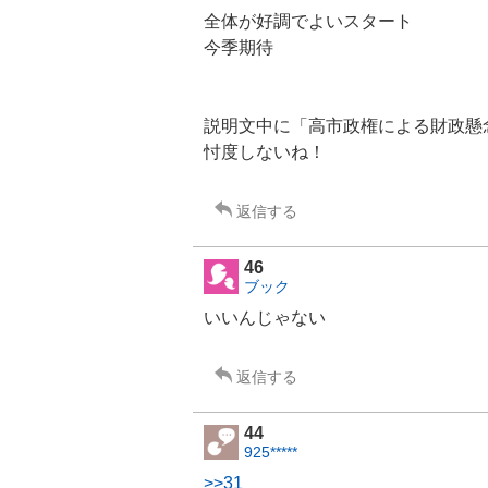
全体が好調でよいスタート
今季期待
説明文中に「高市政権による財政懸念.
忖度しないね！
返信する
46
ブック
いいんじゃない
返信する
44
925*****
>>31