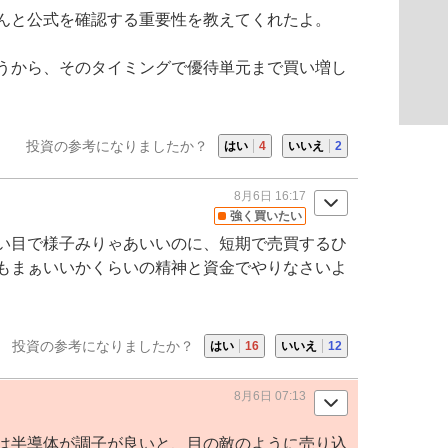
んと公式を確認する重要性を教えてくれたよ。
うから、そのタイミングで優待単元まで買い増し
投資の参考になりましたか？
はい
4
いいえ
2
8月6日 16:17
強く買いたい
い目で様子みりゃあいいのに、短期で売買するひ
もまぁいいかくらいの精神と資金でやりなさいよ
投資の参考になりましたか？
はい
16
いいえ
12
8月6日 07:13
は
半導体
が調子が良いと、目の敵のように売り込