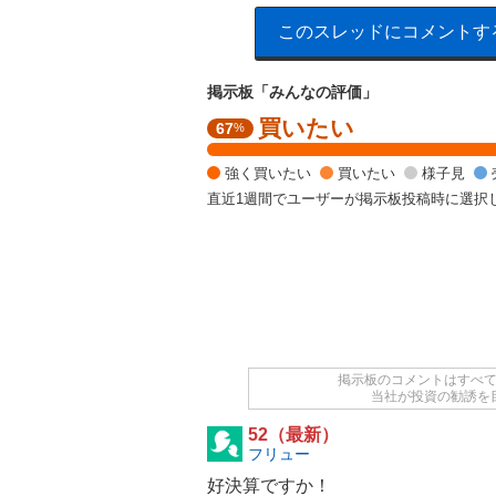
このスレッドにコメントす
掲示板「みんなの評価」
買いたい
強
67
%
く
買
強く買いたい
買いたい
様子見
い
直近1週間でユーザーが掲示板投稿時に選択
た
い
6
6
.
6
7
%
,
掲示板のコメントはすべ
当社が投資の勧誘を
様
子
52（最新）
見
フリュー
3
好決算ですか！
3