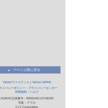
ページ上部に戻る
Yahoo!ファイナンス
Yahoo! JAPAN
ライバシーポリシー
プライバシーセンター
利用規約
ヘルプ
JASRAC許諾番号：9008249113Y38200
写真：アフロ
© LY Corporation