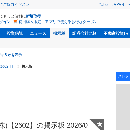
金にご協力ください
Yahoo! JAPAN
Dでもっと便利に
新規取得
グイン
初回購入限定、アプリで使えるお得なクーポン
投資信託
ニュース
掲示板
証券会社比較
不動産投資
フォリオを表示
602.T】
掲示板
★
【2602】の掲示板 2026/0