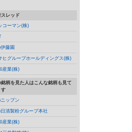
着スレッド
ッコーマン(株)
Ｔ
株)伊藤園
サヒグループホールディングス(株)
和産業(株)
の銘柄を見た人はこんな銘柄も見て
ます
株)ニップン
株)日清製粉グループ本社
和産業(株)