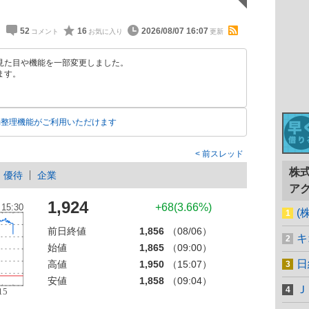
52
16
2026/08/07 16:07
見た目や機能を一部変更しました。
ます。
動整理機能がご利用いただけます
前スレッド
株
優待
企業
ア
1,924
+68(3.66%)
(
前日終値
1,856
（08/06）
キ
始値
1,865
（09:00）
日
高値
1,950
（15:07）
安値
1,858
（09:04）
Ｊ