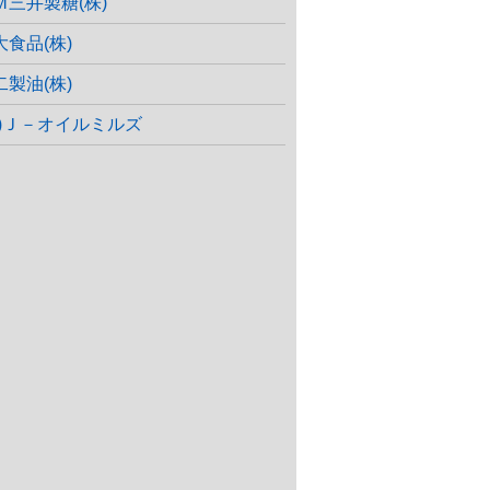
Ｍ三井製糖(株)
大食品(株)
二製油(株)
株)Ｊ－オイルミルズ