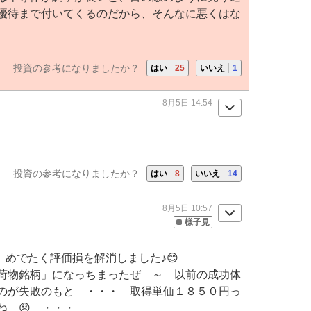
優待まで付いてくるのだから、そんなに悪くはな
投資の参考になりましたか？
はい
25
いいえ
1
8月5日 14:54
投資の参考になりましたか？
はい
8
いいえ
14
8月5日 10:57
様子見
、めでたく評価損を解消しました♪😊
荷物銘柄」になっちまったぜ ～ 以前の成功体
のが失敗のもと ・・・ 取得単価１８５０円っ
ね 😞 ・・・