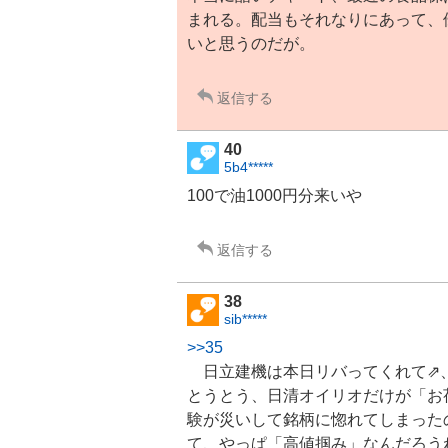
まれる。配当もそれなりにあって、
いと思うのだが。
返信する
40
5b4*****
100で油1000円分来いや
返信する
38
sib*****
>>35
日立建機
は本日リバってくれて⇗
とうとう、日清オイリオだけが「お
験が災いして銘柄に惚れてしまった
て、やっぱ「高値掴み」なんだろう