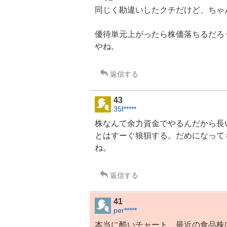
同じく勘違いしたクチだけど、ちゃ
優待単元上がったら株価落ちるだろ
やね。
返信する
43
35f*****
株なんて余力資金でやるんだから長
とはすーぐ狼狽する。だめになって
ね。
返信する
41
per*****
本当に酷いチャート、最近の食品株