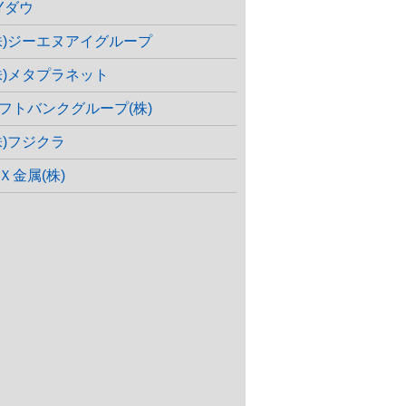
Yダウ
株)ジーエヌアイグループ
株)メタプラネット
フトバンクグループ(株)
株)フジクラ
Ｘ金属(株)