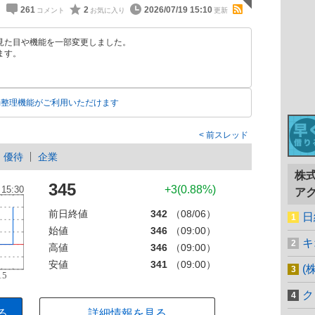
261
2
2026/07/19 15:10
見た目や機能を一部変更しました。
ます。
動整理機能がご利用いただけます
前スレッド
優待
企業
株
345
+3(0.88%)
ア
前日終値
342
（08/06）
日
始値
346
（09:00）
キ
高値
346
（09:00）
安値
341
（09:00）
(
ク
る
詳細情報を見る