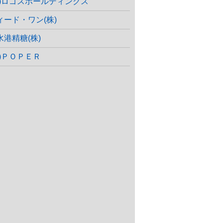
株)ロゴスホールディングス
ィード・ワン(株)
水港精糖(株)
株)ＰＯＰＥＲ