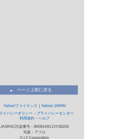
ページ上部に戻る
Yahoo!ファイナンス
Yahoo! JAPAN
ライバシーポリシー
プライバシーセンター
利用規約
ヘルプ
JASRAC許諾番号：9008249113Y38200
写真：アフロ
© LY Corporation