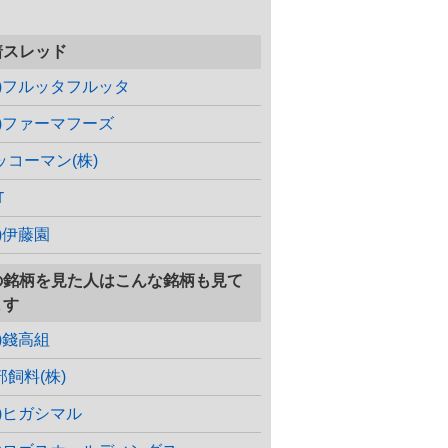
着スレッド
株)フルッタフルッタ
株)ファーマフーズ
ッコーマン(株)
Ｔ
株)伊藤園
の銘柄を見た人はこんな銘柄も見て
ます
株)錢高組
部飼料(株)
株)ヒガシマル