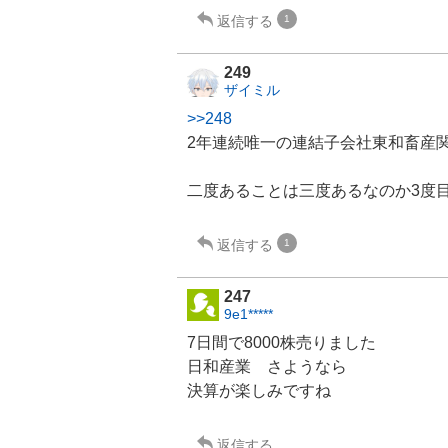
返信する
1
249
ザイミル
>>248
2年連続唯一の連結子会社東和畜産
二度あることは三度あるなのか3度
返信する
1
247
9e1*****
7日間で8000株売りました
日和産業
さようなら
決算が楽しみですね
返信する