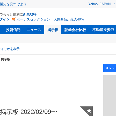
援先を見つけよう
Yahoo! JAPAN
Dでもっと便利に
新規取得
グイン
ボーナスセレクション 人気商品が最大40％
投資信託
ニュース
掲示板
証券会社比較
不動産投資
フォリオを表示
掲示板
★
示板 2022/02/09〜