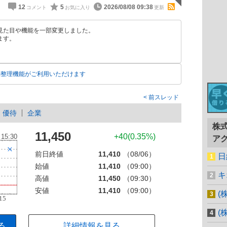
12
5
2026/08/08 09:38
見た目や機能を一部変更しました。
ます。
動整理機能がご利用いただけます
前スレッド
優待
企業
株
11,450
+40(0.35%)
ア
前日終値
11,410
（08/06）
日
始値
11,410
（09:00）
キ
高値
11,450
（09:30）
安値
11,410
（09:00）
(
(
る
詳細情報を見る