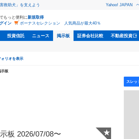
害救助犬」を支えよう
Yahoo! JAPAN
Dでもっと便利に
新規取得
グイン
ボーナスセレクション 人気商品が最大40％
投資信託
ニュース
掲示板
証券会社比較
不動産投資
フォリオを表示
掲示板
★
板 2026/07/08〜