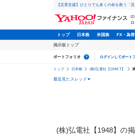
【災害支援】ひとりでも多くの命を救う「災
I
ロ
トップ
日本株
米国株
FX・為替
掲示板トップ
ポートフォリオ
ログインしてポート
トップ
日本株
(株)弘電社【1948.T】
最近見たスレッド
(株)弘電社【1948】の掲示