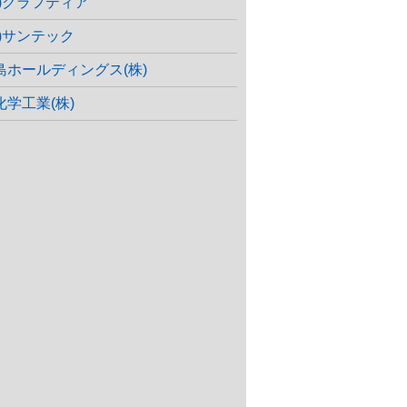
株)クラフティア
株)サンテック
島ホールディングス(株)
化学工業(株)