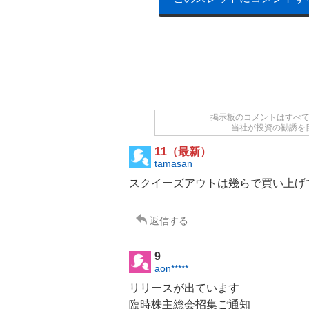
掲示板のコメントはすべ
当社が投資の勧誘を
11（最新）
tamasan
スクイーズ
アウトは幾らで買い上げ
返信する
9
aon*****
リリースが出ています
臨時株主総会招集ご通知