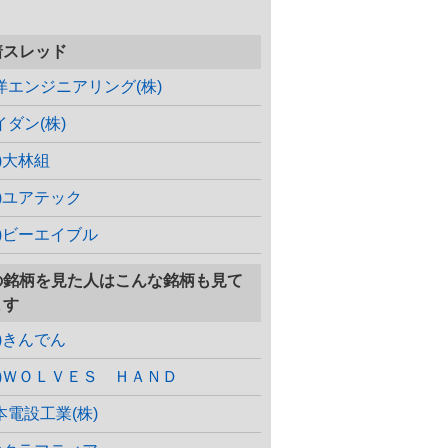
着スレッド
洋エンジニアリング(株)
イダン(株)
株)大林組
株)ユアテック
株)ビーエイブル
の銘柄を見た人はこんな銘柄も見て
ます
株)きんでん
株)ＷＯＬＶＥＳ ＨＡＮＤ
本電設工業(株)