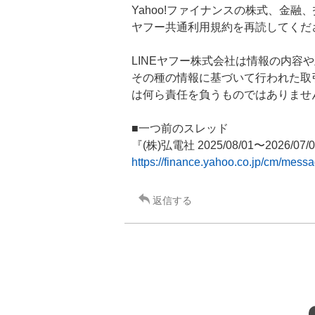
Yahoo!ファイナンスの株式、金融
ヤフー共通利用規約を再読してくだ
LINEヤフー株式会社は情報の内容
その種の情報に基づいて行われた取引
は何ら責任を負うものではありませ
■一つ前のスレッド
『(株)弘電社 2025/08/01〜2026/07/
https://finance.yahoo.co.jp/cm/mes
返信する