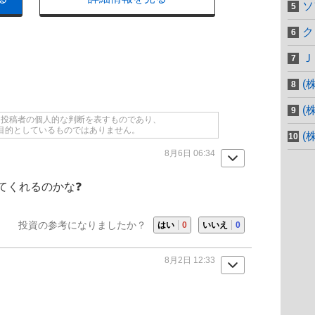
ソ
ク
Ｊ
(
(
て投稿者の個人的な判断を表すものであり、
目的としているものではありません。
(
8月6日 06:34
てくれるのかな❓
投資の参考になりましたか？
はい
0
いいえ
0
8月2日 12:33