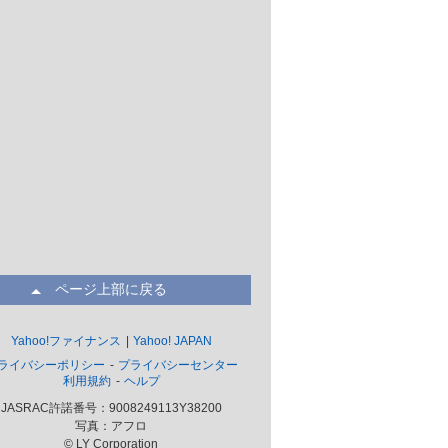
ページ上部に戻る
Yahoo!ファイナンス
Yahoo! JAPAN
ライバシーポリシー
プライバシーセンター
利用規約
ヘルプ
JASRAC許諾番号：9008249113Y38200
写真：アフロ
© LY Corporation