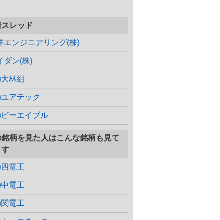
着スレッド
洋エンジニアリング(株)
イダン(株)
株)大林組
株)ユアテック
株)ビーエイブル
の銘柄を見た人はこんな銘柄も見て
ます
株)四電工
株)中電工
株)関電工