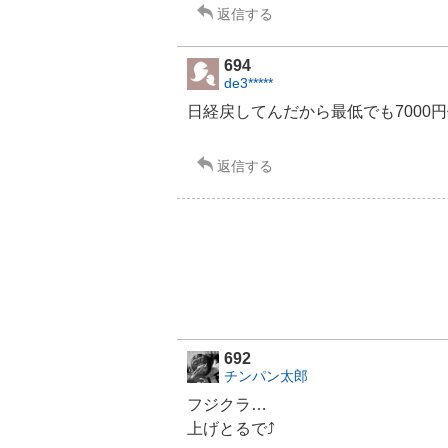
返信する
694
de3*****
日経戻してんだから最低でも7000
返信する
692
チンパン太郎
フジクラ
…
上げとるで⤴