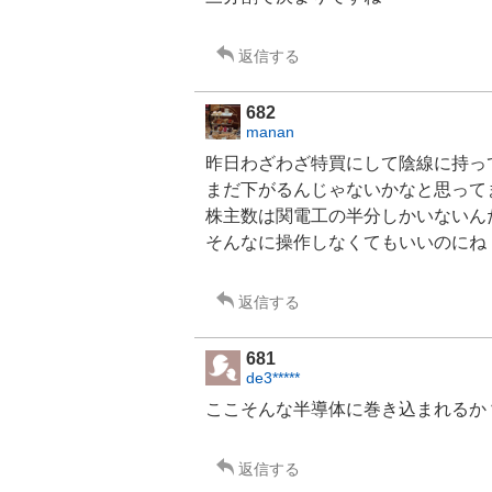
返信する
682
manan
昨日わざわざ特買にして陰線に持っ
まだ下がるんじゃないかなと思って
株主数は関電工の半分しかいないん
そんなに操作しなくてもいいのにね
返信する
681
de3*****
ここそんな
半導体
に巻き込まれるか
返信する