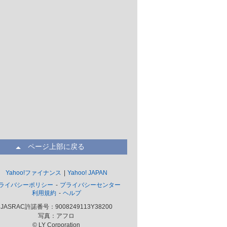
ページ上部に戻る
Yahoo!ファイナンス
Yahoo! JAPAN
ライバシーポリシー
プライバシーセンター
利用規約
ヘルプ
JASRAC許諾番号：9008249113Y38200
写真：アフロ
© LY Corporation