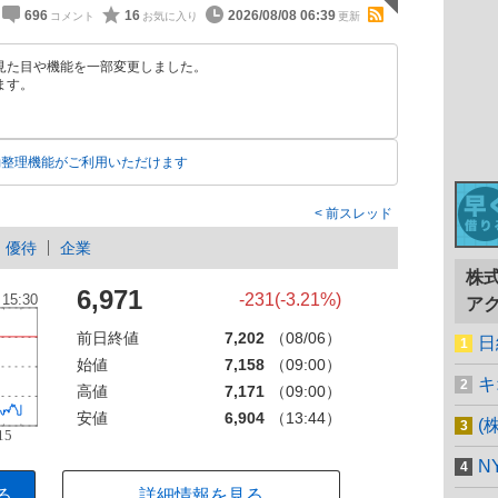
696
16
2026/08/08 06:39
見た目や機能を一部変更しました。
ます。
動整理機能がご利用いただけます
前スレッド
優待
企業
株
6,971
-231(-3.21%)
ア
前日終値
7,202
（08/06）
日
始値
7,158
（09:00）
キ
高値
7,171
（09:00）
安値
6,904
（13:44）
(
N
る
詳細情報を見る