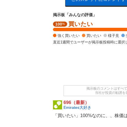
掲示板「みんなの評価」
買いたい
強
100
%
く
買
強く買いたい
買いたい
様子見
い
直近1週間でユーザーが掲示板投稿時に選択
た
い
1
0
0
%
掲示板のコメントはすべ
当社が投資の勧誘を
696（最新）
Emirates大好き
「買いたい」100%なのに、、株価