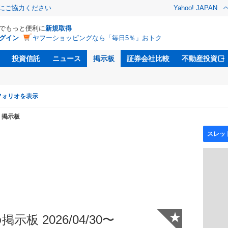
金にご協力ください
Yahoo! JAPAN
Dでもっと便利に
新規取得
グイン
ヤフーショッピングなら「毎日5％」おトク
投資信託
ニュース
掲示板
証券会社比較
不動産投資
フォリオを表示
掲示板
★
示板 2026/04/30〜