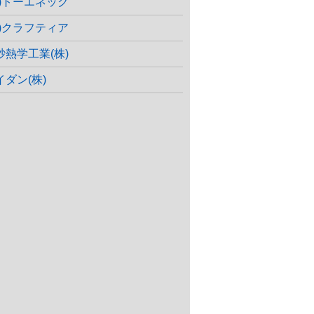
株)トーエネック
株)クラフティア
砂熱学工業(株)
イダン(株)